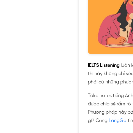
IELTS Listening
luôn l
thi này không chỉ yê
phải có những phươn
Take notes tiếng Anh
được chia sẻ rầm rộ 
Phương pháp này có
gì? Cùng
LangGo
tì