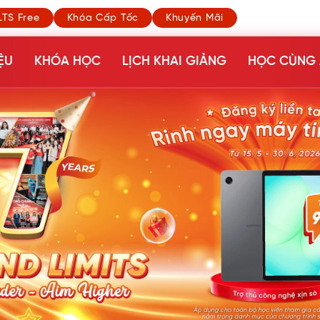
LTS Free
Khóa Cấp Tốc
Khuyến Mãi
ỆU
KHÓA HỌC
LỊCH KHAI GIẢNG
HỌC CÙNG 