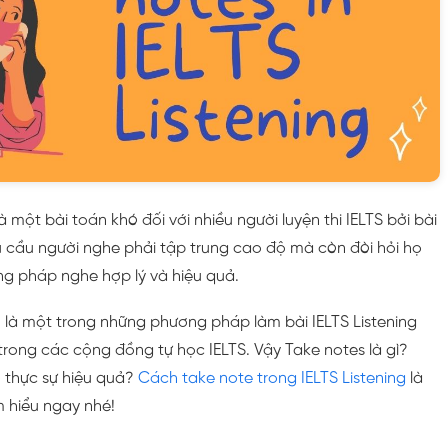
à một bài toán khó đối với nhiều người luyện thi IELTS bởi bài
u cầu người nghe phải tập trung cao độ mà còn đòi hỏi họ
g pháp nghe hợp lý và hiệu quả.
 là một trong những phương pháp làm bài IELTS Listening
trong các cộng đồng tự học IELTS. Vậy Take notes là gì?
 thực sự hiệu quả?
Cách take note trong IELTS Listening
là
m hiểu ngay nhé!