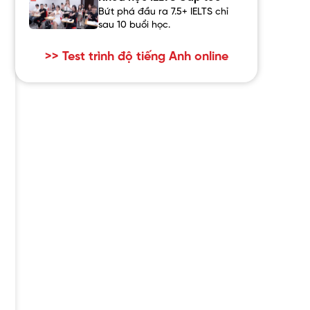
Bứt phá đầu ra 7.5+ IELTS chỉ
sau 10 buổi học.
>> Test trình độ tiếng Anh online