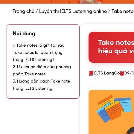
Trang chủ
/
Luyện thi IELTS Listening online
/
Take notes
Nội dung
Take notes
1. Take notes là gì? Tại sao
hiệu quả v
Take notes lại quan trọng
trong IELTS Listening?
2. Ưu nhược điểm của phương
IELTS LangGo
09/0
pháp Take notes
3. Hướng dẫn cách Take note
trong IELTS Listening