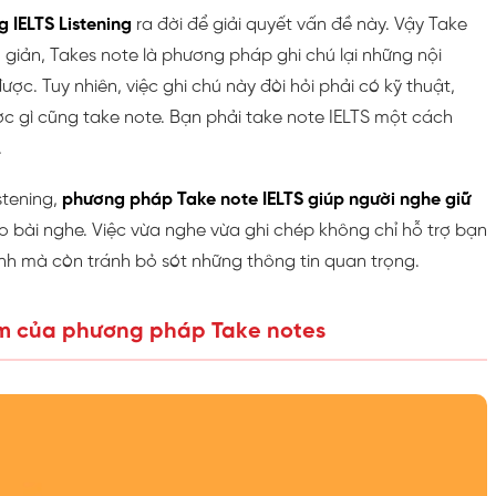
 IELTS Listening
ra đời để giải quyết vấn đề này. Vậy Take
n giản, Takes note là phương pháp ghi chú lại những nội
c. Tuy nhiên, việc ghi chú này đòi hỏi phải có kỹ thuật,
c gì cũng take note. Bạn phải take note IELTS một cách
.
istening,
phương pháp Take note IELTS giúp người nghe giữ
 bài nghe. Việc vừa nghe vừa ghi chép không chỉ hỗ trợ bạn
ịnh mà còn tránh bỏ sót những thông tin quan trọng.
ểm của phương pháp Take notes