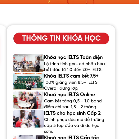
THÔNG TIN KHÓA HỌC
Khóa học IELTS Toàn diện
Lộ trình tinh gọn, cá nhân hóa
bắt đầu từ 1.0 đến 7.0+ IELTS.
Khóa IELTS cam kết 7.5+
100% giảng viên 8.5+ IELTS
Overall đứng lớp.
Khoá học IELTS Online
Cam kết tăng 0,5 - 1.0 band
điểm chỉ sau 1,5 - 2 tháng.
IELTS cho học sinh Cấp 2
Chinh phục ước mơ đỗ trường
cấp 3 top đầu và đi du học
sớm.
Khoá học IELTS Cấp tốc