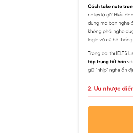
Cách take note trong
notes là gì? Hiểu đơ
dung mà bạn nghe đượ
không phải nghe đượ
logic và có hệ thống
Trong bài thi IELTS L
tập trung tốt hơn
vào
giữ “nhịp” nghe ổn đ
2. Ưu nhược đi