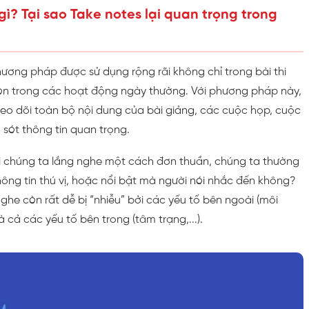
 gì? Tại sao Take notes lại quan trọng trong
ương pháp được sử dụng rộng rãi không chỉ trong bài thi
còn trong các hoạt động ngày thường. Với phương pháp này,
heo dõi toàn bộ nội dung của bài giảng, các cuộc họp, cuộc
 sót thông tin quan trọng.
hi chúng ta lắng nghe một cách đơn thuần, chúng ta thường
ông tin thú vị, hoặc nổi bật mà người nói nhắc đến không?
nghe còn rất dễ bị “nhiễu” bởi các yếu tố bên ngoài (môi
và cả các yếu tố bên trong (tâm trạng,...).