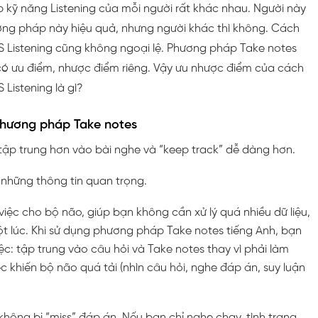
p kỹ năng Listening của mỗi người rất khác nhau. Người này
ng pháp này hiệu quả, nhưng người khác thì không. Cách
S Listening cũng không ngoại lệ. Phương pháp Take notes
có ưu điểm, nhược điểm riêng. Vậy ưu nhược điểm của cách
 Listening là gì?
phương pháp Take notes
tập trung hơn vào bài nghe và “keep track” dễ dàng hơn.
 những thông tin quan trọng.
iệc cho bộ não, giúp bạn không cần xử lý quá nhiều dữ liệu,
t lúc. Khi sử dụng phương pháp Take notes tiếng Anh, bạn
iệc: tập trung vào câu hỏi và Take notes thay vì phải làm
c khiến bộ não quá tải (nhìn câu hỏi, nghe đáp án, suy luận
hông bị “miss” đáp án. Nếu bạn chỉ nghe chay, tình trạng