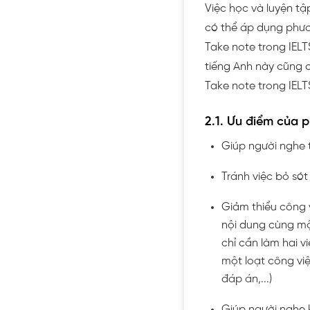
Việc học và luyện tậ
có thể áp dụng phươ
Take note trong IELT
tiếng Anh này cũng 
Take note trong IELTS
2.1. Ưu điểm của 
Giúp người nghe 
Tránh việc bỏ sót
Giảm thiểu công v
nội dung cùng mộ
chỉ cần làm hai v
một loạt công việ
đáp án,...)
Giúp người nghe k