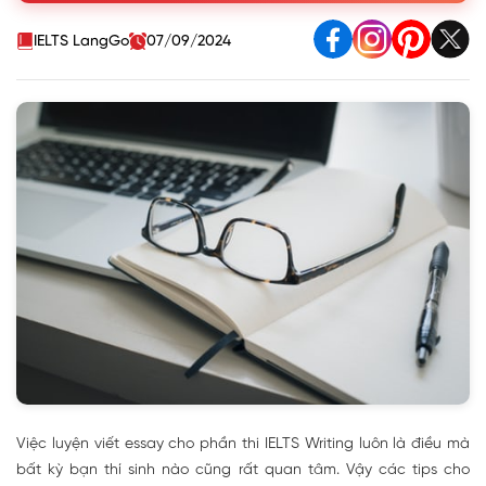
IELTS LangGo
07/09/2024
Việc luyện viết essay cho phần thi IELTS Writing luôn là điều mà
bất kỳ bạn thí sinh nào cũng rất quan tâm. Vậy các tips cho