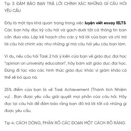
Tip 3: ĐẢM BẢO BẠN TRẢ LỜI CHÍNH XÁC NHỮNG GÌ CÂU HỎI
YÊU CẦU
Đây là một tips khá quan trọng trong việc
luyện viết essay IELTS
.
Các bạn hãy đọc kỹ câu hỏi và gạch dưới tất cả thông tin bạn
cần đưa vào. Lập kế hoạch cho các ý trả lời của bạn và chỉ trả
lời câu hỏi chính xác như những gì mà câu hỏi yêu càu bạn làm.
Ví dụ, nếu câu hỏi Task 2 hỏi ý kiến của bạn về giáo dục đại học
“opinion on university education”, hãy bám sát giáo dục đại học.
Đừng đi lạc vào các hình thức giáo dục khác vì giám khảo có
thể sẽ bỏ qua nó.
25% điểm của bạn là về Task Achievement (Thành tích Nhiệm
vụ) . Bạn được yêu cầu giải quyết mọi phần của câu hỏi. Hãy
đọc lại câu hỏi để đảm bảo rằng bạn đã trả lời tất cả những gì
được yêu cầu.
Tip 4: CÁCH DÒNG, PHÂN RÕ CÁC ĐOẠN MỘT CÁCH RÕ RÀNG