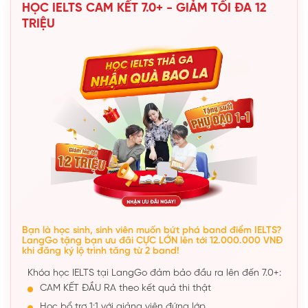
HỌC IELTS CAM KẾT 7.0+ - GIẢM TỐI ĐA 12
TRIỆU
Bạn là học sinh, sinh viên muốn bứt phá band điểm IELTS?
LangGo tặng bạn ưu đãi CỰC LỚN lên tới 12.000.000 VNĐ
khi đăng ký lộ trình tăng từ 2 band!
Khóa học IELTS tại LangGo đảm bảo đầu ra lên đến 7.0+:
CAM KẾT ĐẦU RA theo kết quả thi thật
Học bổ trợ 1:1 với giảng viên đứng lớp