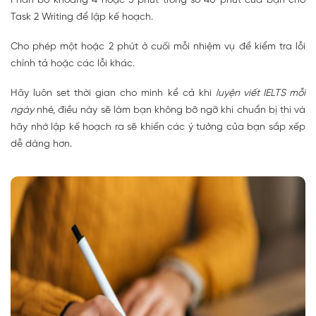
Phân bổ khoảng 4 hoặc 5 phút trong số 40 phút của bạn cho
Task 2 Writing để lập kế hoạch.
Cho phép một hoặc 2 phút ở cuối mỗi nhiệm vụ để kiểm tra lỗi
chính tả hoặc các lỗi khác.
Hãy luôn set thời gian cho mình kể cả khi
luyện viết IELTS mỗi
ngày
nhé, điều này sẽ làm bạn không bỡ ngỡ khi chuẩn bị thi và
hãy nhớ lập kế hoạch ra sẽ khiến các ý tưởng của bạn sắp xếp
dễ dàng hơn.