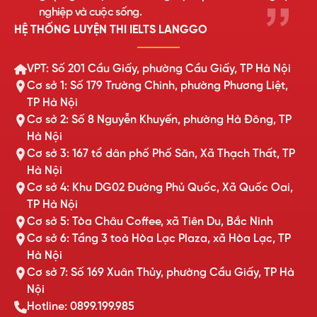
nghiệp và cuộc sống.
HỆ THỐNG LUYỆN THI IELTS LANGGO
VPT: Số 201 Cầu Giấy, phường Cầu Giấy, TP Hà Nội
Cơ sở 1: Số 179 Trường Chinh, phường Phương Liệt,
TP Hà Nội
Cơ sở 2: Số 8 Nguyễn Khuyến, phường Hà Đông, TP
Hà Nội
Cơ sở 3: 167 tổ dân phố Phố Săn, Xã Thạch Thất, TP
Hà Nội
Cơ sở 4: Khu DG02 Đường Phủ Quốc, Xã Quốc Oai,
TP Hà Nội
Cơ sở 5: Tòa Châu Coffee, xã Tiên Du, Bắc Ninh
Cơ sở 6: Tầng 3 toà Hòa Lạc Plaza, xã Hòa Lạc, TP
Hà Nội
Cơ sở 7: Số 169 Xuân Thủy, phường Cầu Giấy, TP Hà
Nội
Hotline: 0899.199.985