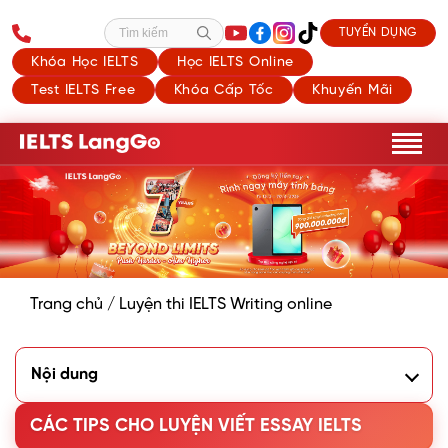
TUYỂN DỤNG
Tìm kiếm
Khóa Học IELTS
Học IELTS Online
Test IELTS Free
Khóa Cấp Tốc
Khuyến Mãi
Trang chủ
/
Luyện thi IELTS Writing online
Nội dung
I. Các tips luyện viết essay IELTS
II. Kết luận
CÁC TIPS CHO LUYỆN VIẾT ESSAY IELTS