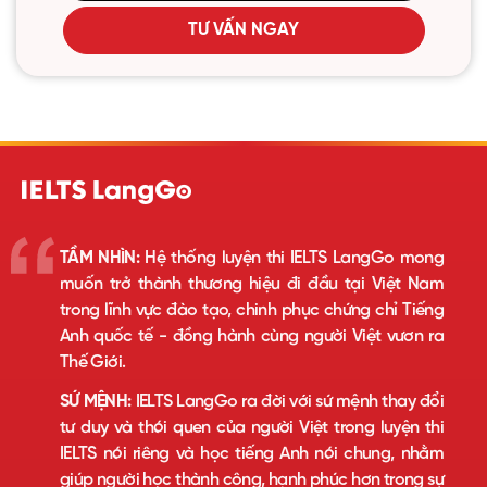
TƯ VẤN NGAY
TẦM NHÌN:
Hệ thống luyện thi IELTS LangGo mong
muốn trở thành thương hiệu đi đầu tại Việt Nam
trong lĩnh vực đào tạo, chinh phục chứng chỉ Tiếng
Anh quốc tế - đồng hành cùng người Việt vươn ra
Thế Giới.
SỨ MỆNH:
IELTS LangGo ra đời với sứ mệnh thay đổi
tư duy và thói quen của người Việt trong luyện thi
IELTS nói riêng và học tiếng Anh nói chung, nhằm
giúp người học thành công, hạnh phúc hơn trong sự