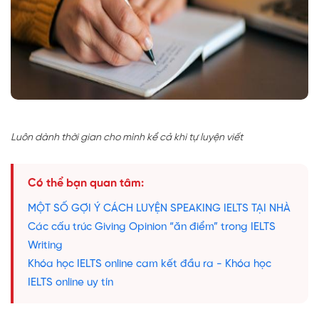
Luôn dành thời gian cho mình kể cả khi tự luyện viết
Có thể bạn quan tâm:
MỘT SỐ GỢI Ý CÁCH LUYỆN SPEAKING IELTS TẠI NHÀ
Các cấu trúc Giving Opinion “ăn điểm” trong IELTS
Writing
Khóa học IELTS online cam kết đầu ra - Khóa học
IELTS online uy tín