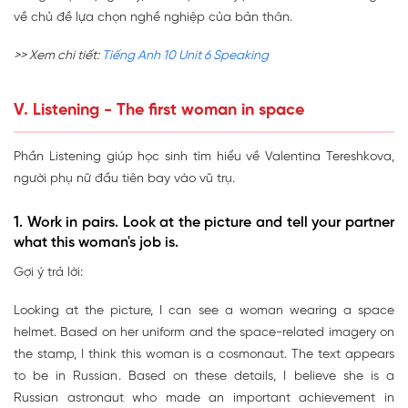
về chủ đề lựa chọn nghề nghiệp của bản thân.
>> Xem chi tiết:
Tiếng Anh 10 Unit 6 Speaking
V. Listening - The first woman in space
Phần Listening giúp học sinh tìm hiểu về Valentina Tereshkova,
người phụ nữ đầu tiên bay vào vũ trụ.
1. Work in pairs. Look at the picture and tell your partner
what this woman's job is.
Gợi ý trả lời:
Looking at the picture, I can see a woman wearing a space
helmet. Based on her uniform and the space-related imagery on
the stamp, I think this woman is a cosmonaut. The text appears
to be in Russian. Based on these details, I believe she is a
Russian astronaut who made an important achievement in