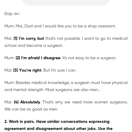
Đáp án:
Mum: Mai, Dad and I would like you to be a shop assistant.
Mai:
(1) I'm sorry, but
that's not possible. I want to go to medical
school and become a surgeon.
Mum:
(2) I'm afraid I disagree
. It's not easy to be a surgeon.
Mai:
(3) You're right
. But I'm sure I can.
Mum: Besides medical knowledge, a surgeon must have physical
and mental strength. Most surgeons are also men...
Mai:
(4) Absolutely
. That's why we need more women surgeons.
We can be as good as men.
2. Work in pairs. Have similar conversations expressing
agreement and disagreement about other jobs. Use the