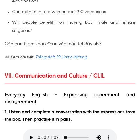
explanations
Can both men and women do it? Give reasons
Will people benefit from having both male and female
surgeons?
Các bạn tham khảo đoạn văn mẫu tại đây nhé.
>> Xem chi tiết:
Tiếng Anh 10 Unit 6 Writing
VII. Communication and Culture / CLIL
Everyday English - Expressing agreement and
disagreement
1. Listen and complete a conversation with the expressions from
the box. Then practise it in pairs.