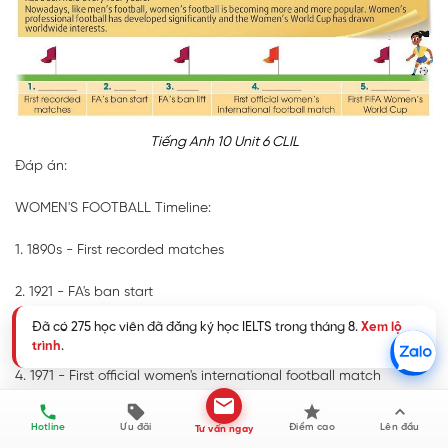
Tiếng Anh 10 Unit 6 CLIL
Đáp án:
WOMEN'S FOOTBALL Timeline:
1. 1890s - First recorded matches
2. 1921 - FA's ban start
Đã có 275 học viên đã đăng ký học IELTS trong tháng 8.
Xem lộ
3. 1971 - FA's ban lift
trình
.
4. 1971 - First official women's international football match
5. 1991 - First FIFA Women's World Cup
Hotline
Ưu đãi
Điểm cao
Lên đầu
Tư vấn ngay