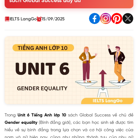
sách Global Success đầy đủ
following statements are true (T) or false (F).
3. Match the words to make meaningful phrases
4. Complete the summary below. Use the verb phrases
IELTS LangGo
15/09/2025
from the conversation in 1.
II. Language
III. Reading - For an equal world
IV. Speaking - Career choices
V. Listening - The first woman in space
VI. Writing - Writing about jobs for men and women
VII. Communication and Culture / CLIL
VIII. Looking Back
IX. Project - Students' future jobs
Trong
Unit 6 Tiếng Anh lớp 10
sách Global Success về chủ đề
Gender equality
(Bình đẳng giới), các bạn học sinh sẽ được tìm
hiểu về sự bình đẳng trong lựa chọn và cơ hội công việc của
nam và nữ hiện nay, cũng như những thành tựu của phụ nữ