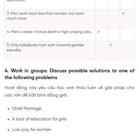
educated.
3. Men work much less than women, but earn
✓
much more.
4. Men's career choices lead to high-paying jobs.
✓
5. Only individuals must work towards gender
✓
equality.
4. Work in groups. Discuss possible solutions to one of
the following problems
Hoạt động này yêu cầu học sinh thảo luận về giải pháp cho
các vấn đề bất bình đẳng giới.
Child Marriage
A lack of education for girls
Low pay for women