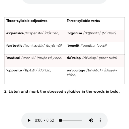
Three-syllable adjectives
Three-syllable verbs
ex'pensive
/ɪk'spensɪv/
(đắt tiền)
'organise
/'ɔːɡənaɪz/
(tổ chức)
fan'tastic
/fæn'tæstɪk/
(tuyệt vời)
'benefit
/'benɪfɪt/
(có lợi)
'medical
/'medɪkl/
(thuộc về y học)
de'velop
/dɪ'veləp/
(phát triển)
'opposite
/'ɒpəzɪt/
(đối lập)
en'courage
/ɪn'kʌrɪdʒ/
(khuyến
khích)
2. Listen and mark the stressed syllables in the words in bold.