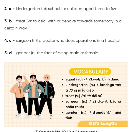
2. a
- kindergarten (n): school for children aged three to five
3. b
- treat (v): to deal with or behave towards somebody in a
certain way
4. c
- surgeon (n)l a doctor who does operations in a hospital
5. d
- gender (n) the fact of being male or female