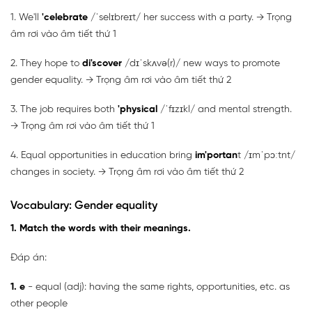
1. We'll
'celebrate
/ˈselɪbreɪt/ her success with a party. → Trọng
âm rơi vào âm tiết thứ 1
2. They hope to
di'scover
/dɪˈskʌvə(r)/ new ways to promote
gender equality. → Trọng âm rơi vào âm tiết thứ 2
3. The job requires both
'physical
/ˈfɪzɪkl/ and mental strength.
→ Trọng âm rơi vào âm tiết thứ 1
4. Equal opportunities in education bring
im'portan
t /ɪmˈpɔːtnt/
changes in society. → Trọng âm rơi vào âm tiết thứ 2
Vocabulary: Gender equality
1. Match the words with their meanings.
Đáp án:
1. e
- equal (adj): having the same rights, opportunities, etc. as
other people