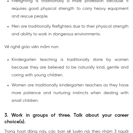
Firefighting is traditionally a male profession because it
requires good physical strength to carry heavy equipment
and rescue people.
Men are traditionally firefighters due to their physical strength
and ability to work in dangerous environments.
Về nghề giáo viên mầm non:
Kindergarten teaching is traditionally done by women
because they are believed to be naturally kind, gentle and
caring with young children.
Women are traditionally kindergarten teachers as they have
more patience and nurturing instincts when dealing with
small children.
3. Work in groups of three. Talk about your career
choice(s).
Trong hoạt động này, các bạn sẽ luyện nói theo nhóm 3 người