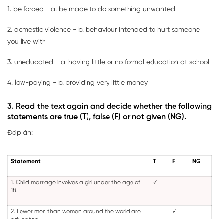
1. be forced - a. be made to do something unwanted
2. domestic violence - b. behaviour intended to hurt someone
you live with
3. uneducated - a. having little or no formal education at school
4. low-paying - b. providing very little money
3. Read the text again and decide whether the following
statements are true (T), false (F) or not given (NG).
Đáp án:
Statement
T
F
NG
1. Child marriage involves a girl under the age of
✓
18.
2. Fewer men than women around the world are
✓