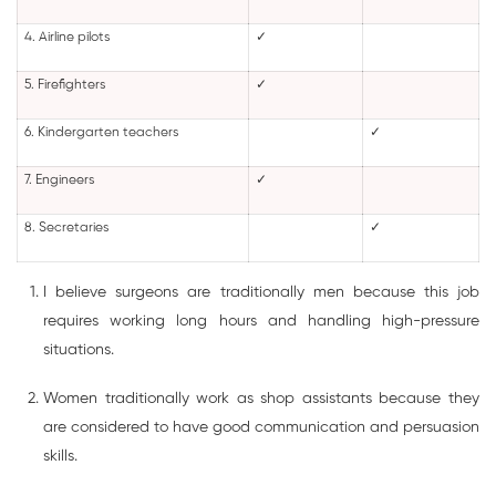
4. Airline pilots
✓
5. Firefighters
✓
6. Kindergarten teachers
✓
7. Engineers
✓
8. Secretaries
✓
I believe surgeons are traditionally men because this job
requires working long hours and handling high-pressure
situations.
Women traditionally work as shop assistants because they
are considered to have good communication and persuasion
skills.