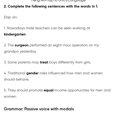
Tiếng Anh lớp 10 Unit 6 Language
2. Complete the following sentences with the words in 1.
Đáp án:
1. Nowadays male teachers can be seen working at
kindergarten
.
2. The
surgeon
performed an eight-hour operation on my
grandpa yesterday.
3. Some parents may
treat
boys differently from girls.
4. Traditional
gender
roles influenced how men and women
should behave.
5. They should promote
equal
income opportunities for men and
women.
Grammar: Passive voice with modals