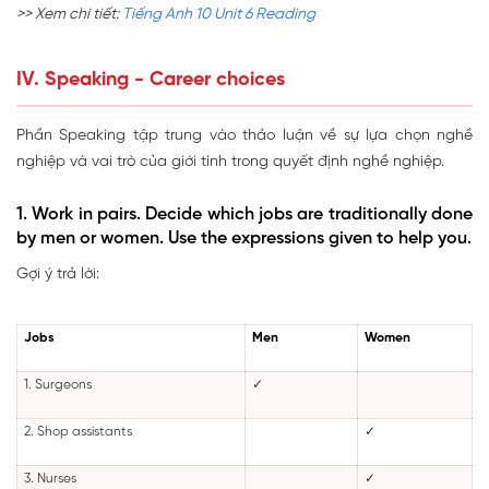
>> Xem chi tiết:
Tiếng Anh 10 Unit 6 Reading
IV. Speaking - Career choices
Phần Speaking tập trung vào thảo luận về sự lựa chọn nghề
nghiệp và vai trò của giới tính trong quyết định nghề nghiệp.
1. Work in pairs. Decide which jobs are traditionally done
by men or women. Use the expressions given to help you.
Gợi ý trả lời:
Jobs
Men
Women
1. Surgeons
✓
2. Shop assistants
✓
3. Nurses
✓