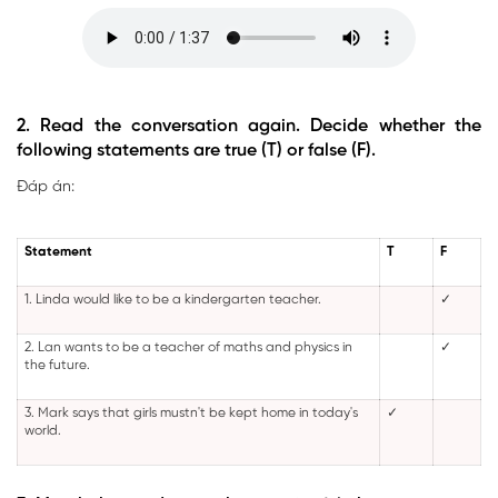
2. Read the conversation again. Decide whether the
following statements are true (T) or false (F).
Đáp án:
Statement
T
F
1. Linda would like to be a kindergarten teacher.
✓
2. Lan wants to be a teacher of maths and physics in
✓
the future.
3. Mark says that girls mustn't be kept home in today's
✓
world.