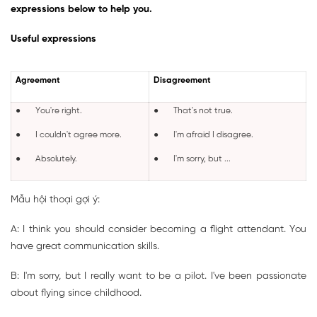
expressions below to help you.
Useful expressions
Agreement
Disagreement
● You're right.
● That's not true.
● I couldn't agree more.
● I'm afraid I disagree.
● Absolutely.
● I'm sorry, but ...
Mẫu hội thoại gợi ý:
A: I think you should consider becoming a flight attendant. You
have great communication skills.
B: I'm sorry, but I really want to be a pilot. I've been passionate
about flying since childhood.