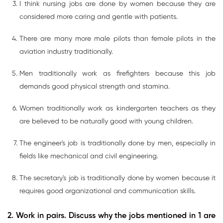
I think nursing jobs are done by women because they are
considered more caring and gentle with patients.
There are many more male pilots than female pilots in the
aviation industry traditionally.
Men traditionally work as firefighters because this job
demands good physical strength and stamina.
Women traditionally work as kindergarten teachers as they
are believed to be naturally good with young children.
The engineer's job is traditionally done by men, especially in
fields like mechanical and civil engineering.
The secretary's job is traditionally done by women because it
requires good organizational and communication skills.
2. Work in pairs. Discuss why the jobs mentioned in 1 are