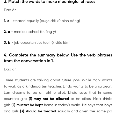
3. Match the words to make meaningful phrases
Đáp án:
1. c
- treated equally (được đối xử bình đẳng)
2. a
- medical school (trường y)
3. b
- job opportunities (cơ hội việc làm)
4. Complete the summary below. Use the verb phrases
from the conversation in 1.
Đáp án:
Three students are talking about future jobs. While Mark wants
to work as a kindergarten teacher, Linda wants to be a surgeon.
Lan dreams to be an airline pilot. Linda says that in some
countries girls
(1) may not be allowed
to be pilots. Mark thinks
girls
(2) mustn't be kept
home in today's world. He says that boys
and girls
(3) should be treated
equally and given the same job