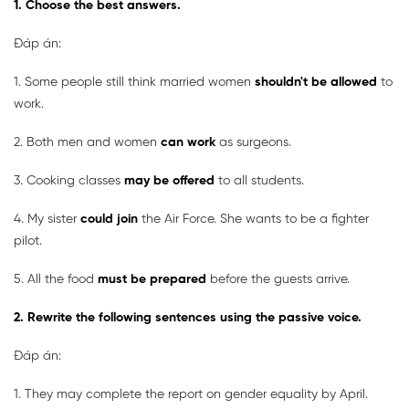
1. Choose the best answers.
Đáp án:
1. Some people still think married women
shouldn't be allowed
to
work.
2. Both men and women
can work
as surgeons.
3. Cooking classes
may be offered
to all students.
4. My sister
could join
the Air Force. She wants to be a fighter
pilot.
5. All the food
must be prepared
before the guests arrive.
2. Rewrite the following sentences using the passive voice.
Đáp án:
1. They may complete the report on gender equality by April.