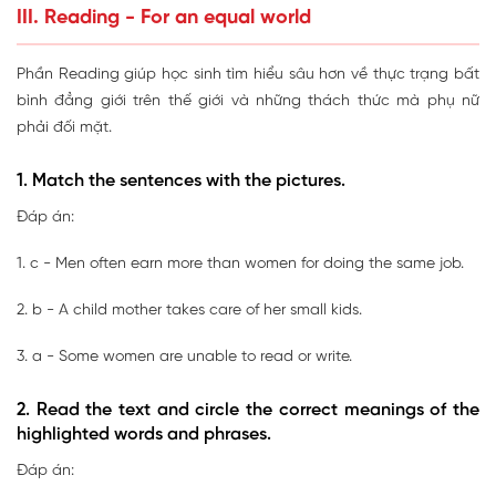
III. Reading - For an equal world
Phần Reading giúp học sinh tìm hiểu sâu hơn về thực trạng bất
bình đẳng giới trên thế giới và những thách thức mà phụ nữ
phải đối mặt.
1. Match the sentences with the pictures.
Đáp án:
1. c - Men often earn more than women for doing the same job.
2. b - A child mother takes care of her small kids.
3. a - Some women are unable to read or write.
2. Read the text and circle the correct meanings of the
highlighted words and phrases.
Đáp án: