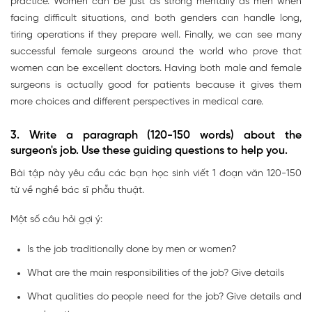
practice. Women can be just as strong mentally as men when
facing difficult situations, and both genders can handle long,
tiring operations if they prepare well. Finally, we can see many
successful female surgeons around the world who prove that
women can be excellent doctors. Having both male and female
surgeons is actually good for patients because it gives them
more choices and different perspectives in medical care.
3. Write a paragraph (120-150 words) about the
surgeon's job. Use these guiding questions to help you.
Bài tập này yêu cầu các bạn học sinh viết 1 đoạn văn 120-150
từ về nghề bác sĩ phẫu thuật.
Một số câu hỏi gợi ý:
Is the job traditionally done by men or women?
What are the main responsibilities of the job? Give details
What qualities do people need for the job? Give details and