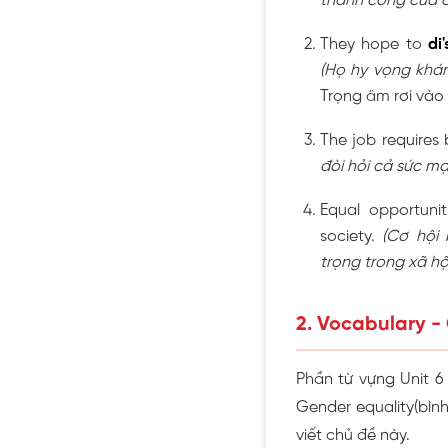
thành công của c
They hope to
di
(Họ hy vọng khá
Trọng âm rơi vào 
The job requires
đòi hỏi cả sức mạ
Equal opportuni
society.
(Cơ hội
trọng trong xã hộ
2. Vocabulary -
Phần từ vựng Unit 6
Gender equality(bình
viết chủ đề này.