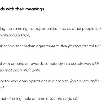
rds with their meanings
ving the same rights, opportunities, etc. as other people
(có
ội như người khác)
n): school for children aged three to five
(trường cho trẻ từ 3-
eal with or behave towards somebody in a certain way
(đối
theo một cách nhất định)
 doctor who does operations in a hospital
(bác sĩ làm phẫu
 )
 fact of being male or female
(là nam hoặc nữ)