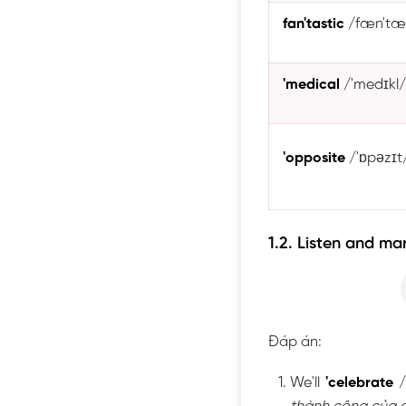
fan'tastic
/fæn'tæ
'medical
/'medɪkl
'opposite
/'ɒpəzɪ
1.2. Listen and mar
Đáp án:
We'll
'celebrate
/