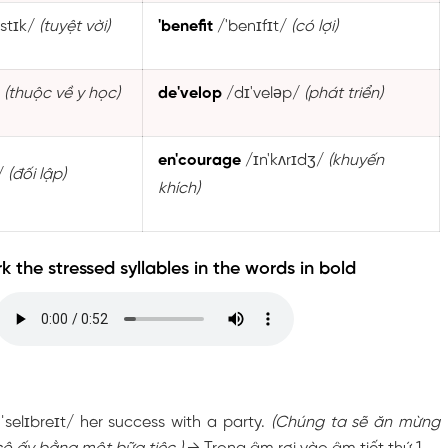
stɪk/
(tuyệt vời)
'benefit
/'benɪfɪt/
(có lợi)
/
(thuộc về y học)
de'velop
/dɪ'veləp/
(phát triển)
en'courage
/ɪn'kʌrɪdʒ/
(khuyến
t/
(đối lập)
khích)
k the stressed syllables in the words in bold
ˈselɪbreɪt/ her success with a party.
(Chúng ta sẽ ăn mừng