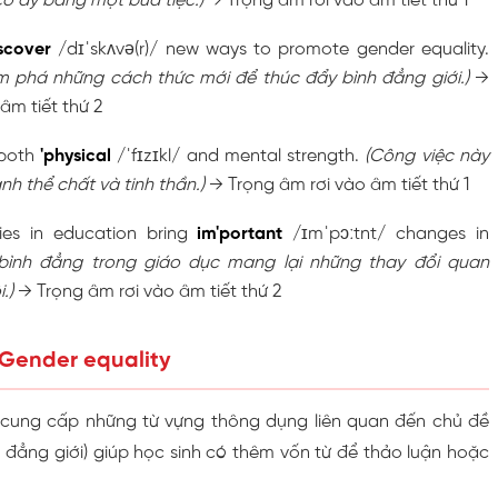
ô ấy bằng một bữa tiệc.)
→ Trọng âm rơi vào âm tiết thứ 1
'scover
/dɪˈskʌvə(r)/ new ways to promote gender equality.
m phá những cách thức mới để thúc đẩy bình đẳng giới.)
→
âm tiết thứ 2
 both
'physical
/ˈfɪzɪkl/ and mental strength.
(Công việc này
nh thể chất và tinh thần.)
→ Trọng âm rơi vào âm tiết thứ 1
ties in education bring
im'portant
/ɪmˈpɔːtnt/ changes in
 bình đẳng trong giáo dục mang lại những thay đổi quan
i.)
→ Trọng âm rơi vào âm tiết thứ 2
 Gender equality
 cung cấp những từ vựng thông dụng liên quan đến chủ đề
 đẳng giới) giúp học sinh có thêm vốn từ để thảo luận hoặc