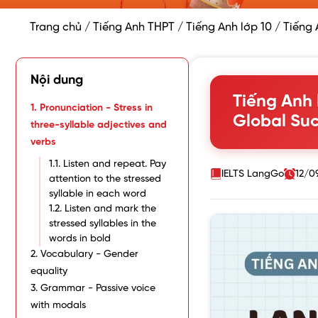
Trang chủ
/
Tiếng Anh THPT
/
Tiếng Anh lớp 10
/
Tiếng 
Nội dung
Tiếng Anh 
1. Pronunciation - Stress in
Global Suc
three-syllable adjectives and
verbs
1.1. Listen and repeat. Pay
IELTS LangGo
12/0
attention to the stressed
syllable in each word
1.2. Listen and mark the
stressed syllables in the
words in bold
2. Vocabulary - Gender
equality
3. Grammar - Passive voice
with modals