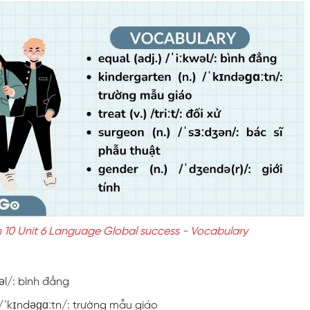
 10 Unit 6 Language Global success - Vocabulary
wəl/: bình đẳng
 /ˈkɪndəɡɑːtn/: trường mẫu giáo