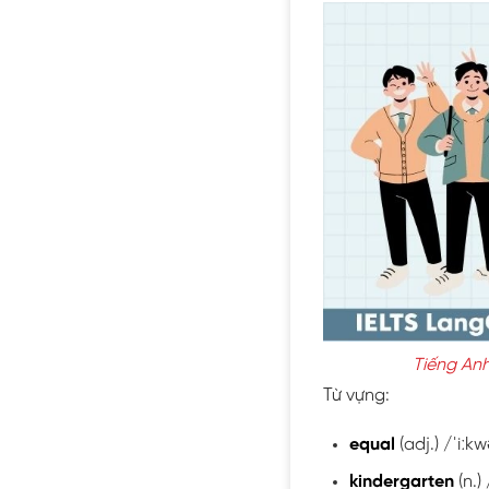
Tiếng Anh
Từ vựng:
equal
(adj.) /ˈiːk
kindergarten
(n.)