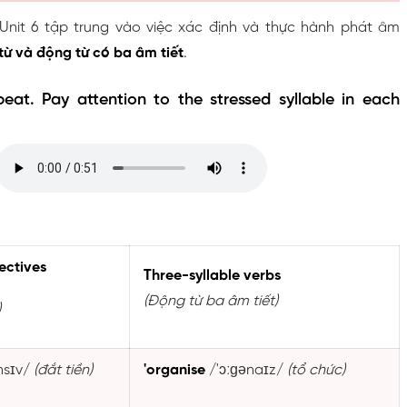
Unit 6 tập trung vào việc xác định và thực hành phát âm
từ và động từ có ba âm tiết
.
epeat. Pay attention to the stressed syllable in each
ectives
Three-syllable verbs
(Động từ ba âm tiết)
)
nsɪv/
(đắt tiền)
'organise
/'ɔːɡənaɪz/
(tổ chức)