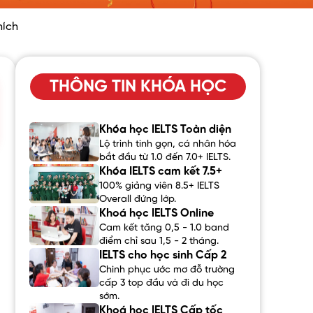
hích
THÔNG TIN KHÓA HỌC
Khóa học IELTS Toàn diện
Lộ trình tinh gọn, cá nhân hóa
bắt đầu từ 1.0 đến 7.0+ IELTS.
Khóa IELTS cam kết 7.5+
100% giảng viên 8.5+ IELTS
Overall đứng lớp.
Khoá học IELTS Online
Cam kết tăng 0,5 - 1.0 band
điểm chỉ sau 1,5 - 2 tháng.
IELTS cho học sinh Cấp 2
Chinh phục ước mơ đỗ trường
cấp 3 top đầu và đi du học
sớm.
Khoá học IELTS Cấp tốc