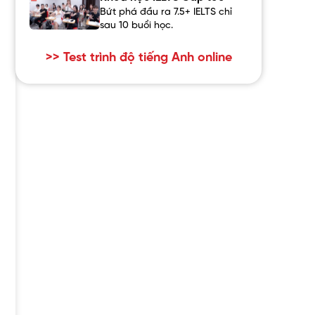
Bứt phá đầu ra 7.5+ IELTS chỉ
sau 10 buổi học.
>> Test trình độ tiếng Anh online