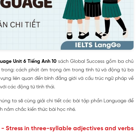
uage Unit 6 Tiếng Anh 10
sách Global Success gồm ba chủ
 trong: cách phát âm trọng âm trong tính từ và động từ ba
 vựng liên quan đến bình đẳng giới và cấu trúc ngữ pháp về
với các động từ tình thái.
chúng ta sẽ cùng giải chi tiết các bài tập phần Language để
h nắm chắc kiến thức bài học nhé.
 - Stress in three-syllable adjectives and verbs