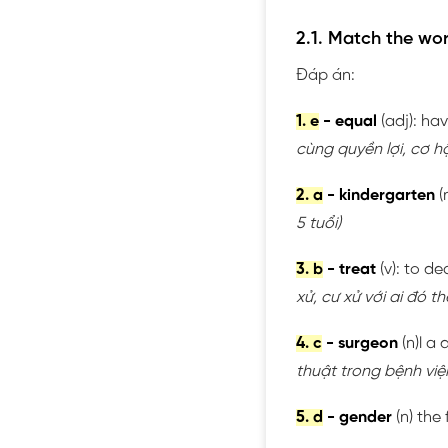
2.1. Match the wo
Đáp án:
1. e
- equal
(adj): ha
cùng quyền lợi, cơ h
2. a
- kindergarten
(
5 tuổi)
3. b
- treat
(v): to d
xử, cư xử với ai đó 
4. c
- surgeon
(n)l a
thuật trong bệnh viện
5. d
- gender
(n) the