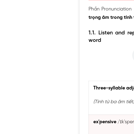
Phần Pronunciation 
trọng âm trong tính 
1.1. Listen and r
word
Three-syllable adj
(Tính từ ba âm tiết
ex'pensive
/ɪk'spe