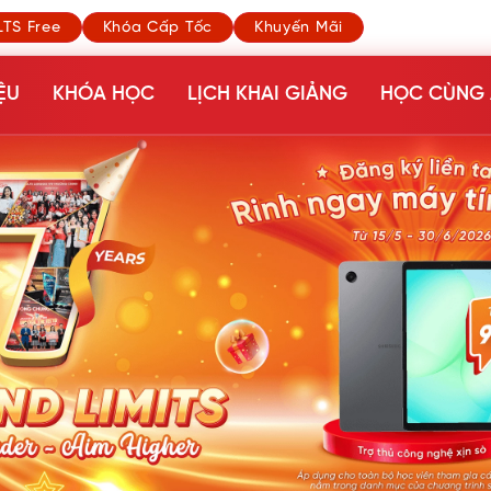
LTS Free
Khóa Cấp Tốc
Khuyến Mãi
ỆU
KHÓA HỌC
LỊCH KHAI GIẢNG
HỌC CÙNG 