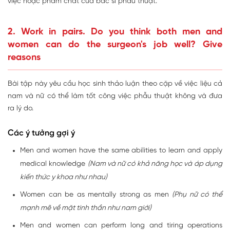
việc hoặc phẩm chất của bác sĩ phẫu thuật.
2. Work in pairs. Do you think both men and
women can do the surgeon's job well? Give
reasons
Bài tập này yêu cầu học sinh thảo luận theo cặp về việc liệu cả
nam và nữ có thể làm tốt công việc phẫu thuật không và đưa
ra lý do.
Các ý tưởng gợi ý
Men and women have the same abilities to learn and apply
medical knowledge
(Nam và nữ có khả năng học và áp dụng
kiến thức y khoa như nhau)
Women can be as mentally strong as men
(Phụ nữ có thể
mạnh mẽ về mặt tinh thần như nam giới)
Men and women can perform long and tiring operations