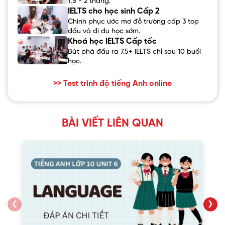
1,5 - 2 tháng.
IELTS cho học sinh Cấp 2
Chinh phục ước mơ đỗ trường cấp 3 top
đầu và đi du học sớm.
Khoá học IELTS Cấp tốc
Bứt phá đầu ra 7.5+ IELTS chỉ sau 10 buổi
học.
>> Test trình độ tiếng Anh online
BÀI VIẾT LIÊN QUAN
❮
❯