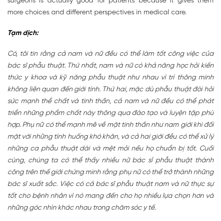
surgeons is actually good for patients because it gives them
more choices and different perspectives in medical care.
Tạm dịch:
Có, tôi tin rằng cả nam và nữ đều có thể làm tốt công việc của
bác sĩ phẫu thuật. Thứ nhất, nam và nữ có khả năng học hỏi kiến
thức y khoa và kỹ năng phẫu thuật như nhau vì trí thông minh
không liên quan đến giới tính. Thứ hai, mặc dù phẫu thuật đòi hỏi
sức mạnh thể chất và tinh thần, cả nam và nữ đều có thể phát
triển những phẩm chất này thông qua đào tạo và luyện tập phù
hợp. Phụ nữ có thể mạnh mẽ về mặt tinh thần như nam giới khi đối
mặt với những tình huống khó khăn, và cả hai giới đều có thể xử lý
những ca phẫu thuật dài và mệt mỏi nếu họ chuẩn bị tốt. Cuối
cùng, chúng ta có thể thấy nhiều nữ bác sĩ phẫu thuật thành
công trên thế giới chứng minh rằng phụ nữ có thể trở thành những
bác sĩ xuất sắc. Việc có cả bác sĩ phẫu thuật nam và nữ thực sự
tốt cho bệnh nhân vì nó mang đến cho họ nhiều lựa chọn hơn và
những góc nhìn khác nhau trong chăm sóc y tế.