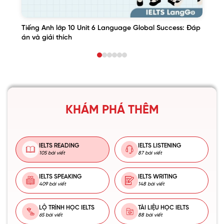
Tiếng Anh lớp 10 Unit 6 Language Global Success: Đáp
án và giải thích
KHÁM PHÁ THÊM
IELTS READING
IELTS LISTENING
105 bài viết
87 bài viết
IELTS SPEAKING
IELTS WRITING
409 bài viết
148 bài viết
LỘ TRÌNH HỌC IELTS
TÀI LIỆU HỌC IELTS
65 bài viết
88 bài viết