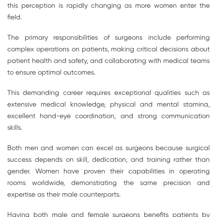
this perception is rapidly changing as more women enter the
field.
The primary responsibilities of surgeons include performing
complex operations on patients, making critical decisions about
patient health and safety, and collaborating with medical teams
to ensure optimal outcomes.
This demanding career requires exceptional qualities such as
extensive medical knowledge, physical and mental stamina,
excellent hand-eye coordination, and strong communication
skills.
Both men and women can excel as surgeons because surgical
success depends on skill, dedication, and training rather than
gender. Women have proven their capabilities in operating
rooms worldwide, demonstrating the same precision and
expertise as their male counterparts.
Having both male and female surgeons benefits patients by