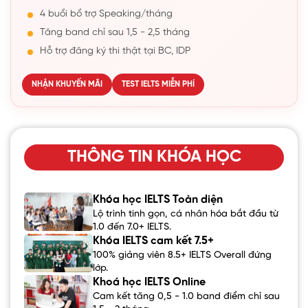
4 buổi bổ trợ Speaking/tháng
Tăng band chỉ sau 1,5 - 2,5 tháng
Hỗ trợ đăng ký thi thật tại BC, IDP
NHẬN KHUYẾN MÃI
TEST IELTS MIỄN PHÍ
THÔNG TIN KHÓA HỌC
Khóa học IELTS Toàn diện
Lộ trình tinh gọn, cá nhân hóa bắt đầu từ
1.0 đến 7.0+ IELTS.
Khóa IELTS cam kết 7.5+
100% giảng viên 8.5+ IELTS Overall đứng
lớp.
Khoá học IELTS Online
Cam kết tăng 0,5 - 1.0 band điểm chỉ sau