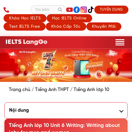
TUYỂN DỤNG
Tìm kiếm
Khóa Học IELTS
Học IELTS Online
Test IELTS Free
Khóa Cấp Tốc
Khuyến Mãi
Trang chủ
/
Tiếng Anh THPT
/
Tiếng Anh lớp 10
Nội dung
1. Choose suitable information from the box below to
complete the table
Tiếng Anh lớp 10 Unit 6 Writing: Writing about
2. Work in pairs. Do you think both men and women can do