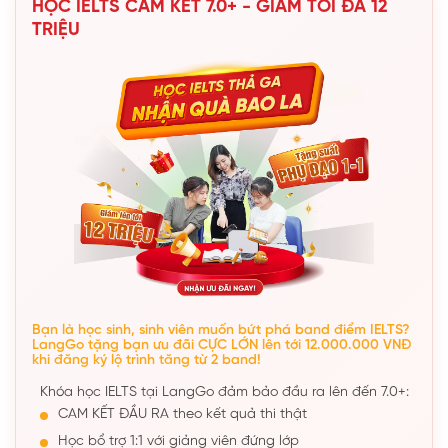
HỌC IELTS CAM KẾT 7.0+ - GIẢM TỐI ĐA 12
TRIỆU
Bạn là học sinh, sinh viên muốn bứt phá band điểm IELTS?
LangGo tặng bạn ưu đãi CỰC LỚN lên tới 12.000.000 VNĐ
khi đăng ký lộ trình tăng từ 2 band!
Khóa học IELTS tại LangGo đảm bảo đầu ra lên đến 7.0+:
CAM KẾT ĐẦU RA theo kết quả thi thật
Học bổ trợ 1:1 với giảng viên đứng lớp