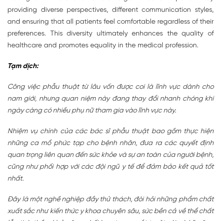
providing diverse perspectives, different communication styles,
and ensuring that all patients feel comfortable regardless of their
preferences. This diversity ultimately enhances the quality of
healthcare and promotes equality in the medical profession.
Tạm dịch:
Công việc phẫu thuật từ lâu vốn được coi là lĩnh vực dành cho
nam giới, nhưng quan niệm này đang thay đổi nhanh chóng khi
ngày càng có nhiều phụ nữ tham gia vào lĩnh vực này.
Nhiệm vụ chính của các bác sĩ phẫu thuật bao gồm thực hiện
những ca mổ phức tạp cho bệnh nhân, đưa ra các quyết định
quan trọng liên quan đến sức khỏe và sự an toàn của người bệnh,
cũng như phối hợp với các đội ngũ y tế để đảm bảo kết quả tốt
nhất.
Đây là một nghề nghiệp đầy thử thách, đòi hỏi những phẩm chất
xuất sắc như kiến thức y khoa chuyên sâu, sức bền cả về thể chất