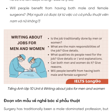
Will people benefit from having both male and female
surgeons?
(Mọi người có được lợi từ việc có cả phẫu thuật viên
nam và nữ không?)
Tiếng Anh lớp 10 Unit 6 Writing about jobs for men and women
Đoạn văn mẫu về nghề bác sĩ phẫu thuật
Surgery has traditionally been a male-dominated profession, but