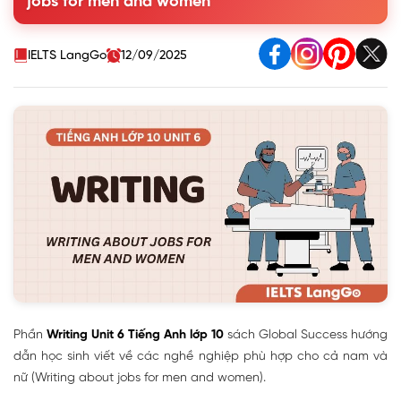
jobs for men and women
the surgeon's job well? Give reasons
3. Write a paragraph (120-150 words) about the surgeon's
job
IELTS LangGo
12/09/2025
Phần
Writing Unit 6 Tiếng Anh lớp 10
sách Global Success hướng
dẫn học sinh viết về các nghề nghiệp phù hợp cho cả nam và
nữ (Writing about jobs for men and women).