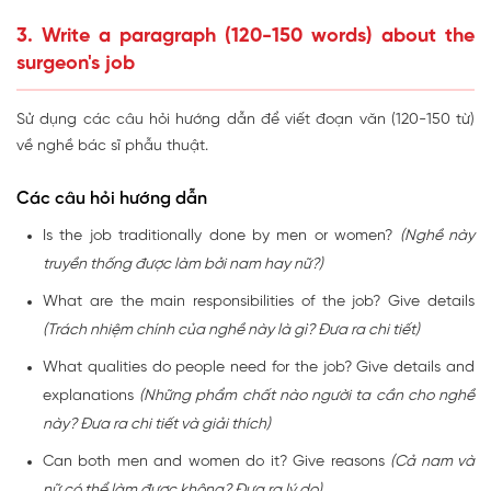
3. Write a paragraph (120-150 words) about the
surgeon's job
Sử dụng các câu hỏi hướng dẫn để viết đoạn văn (120-150 từ)
về nghề bác sĩ phẫu thuật.
Các câu hỏi hướng dẫn
Is the job traditionally done by men or women?
(Nghề này
truyền thống được làm bởi nam hay nữ?)
What are the main responsibilities of the job? Give details
(Trách nhiệm chính của nghề này là gì? Đưa ra chi tiết)
What qualities do people need for the job? Give details and
explanations
(Những phẩm chất nào người ta cần cho nghề
này? Đưa ra chi tiết và giải thích)
Can both men and women do it? Give reasons
(Cả nam và
nữ có thể làm được không? Đưa ra lý do)