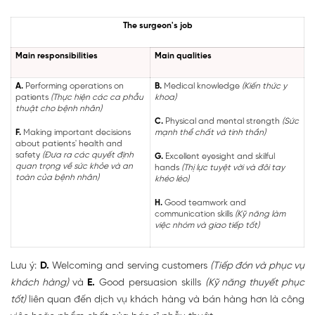
The surgeon's job
Main responsibilities
Main qualities
A.
Performing operations on
B.
Medical knowledge
(Kiến thức y
patients
(Thực hiện các ca phẫu
khoa)
thuật cho bệnh nhân)
C.
Physical and mental strength
(Sức
F.
Making important decisions
mạnh thể chất và tinh thần)
about patients' health and
safety
(Đưa ra các quyết định
G.
Excellent eyesight and skilful
quan trọng về sức khỏe và an
hands
(Thị lực tuyệt vời và đôi tay
toàn của bệnh nhân)
khéo léo)
H.
Good teamwork and
communication skills
(Kỹ năng làm
việc nhóm và giao tiếp tốt)
Lưu ý:
D.
Welcoming and serving customers
(Tiếp đón và phục vụ
khách hàng)
và
E.
Good persuasion skills
(Kỹ năng thuyết phục
tốt)
liên quan đến dịch vụ khách hàng và bán hàng hơn là công