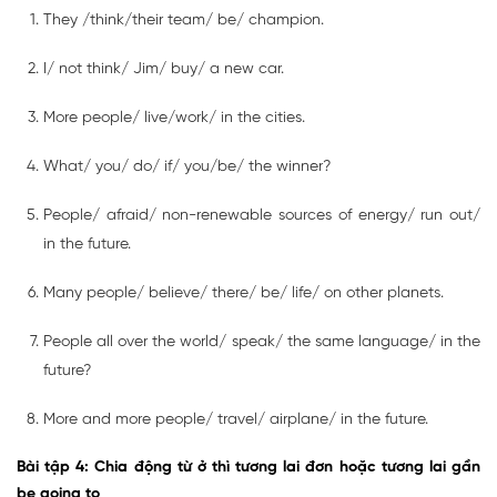
They /think/their team/ be/ champion.
I/ not think/ Jim/ buy/ a new car.
More people/ live/work/ in the cities.
What/ you/ do/ if/ you/be/ the winner?
People/ afraid/ non-renewable sources of energy/ run out/
in the future.
Many people/ believe/ there/ be/ life/ on other planets.
People all over the world/ speak/ the same language/ in the
future?
More and more people/ travel/ airplane/ in the future.
Bài tập 4: Chia động từ ở thì tương lai đơn hoặc tương lai gần
be going to