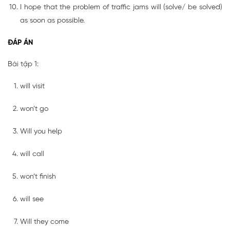
I hope that the problem of traffic jams will (solve/ be solved)
as soon as possible.
ĐÁP ÁN
Bài tập 1:
will visit
won’t go
Will you help
will call
won’t finish
will see
Will they come