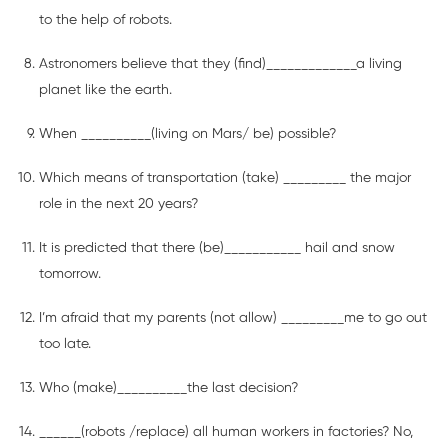
to the help of robots.
Astronomers believe that they (find)_____________a living
planet like the earth.
When __________(living on Mars/ be) possible?
Which means of transportation (take) _________ the major
role in the next 20 years?
It is predicted that there (be)___________ hail and snow
tomorrow.
I’m afraid that my parents (not allow) _________me to go out
too late.
Who (make)__________the last decision?
______(robots /replace) all human workers in factories? No,