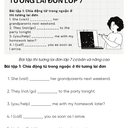
Bài tập thì tương lai đơn lớp 7 cơ bản và nâng cao
Bài tập 1: Chia động từ trong ngoặc ở thì tương lai đơn
She (visit) __________ her grandparents next weekend.
They (not/go) __________ to the party tonight.
(you/help) __________ me with my homework later?
I (call) __________ you as soon as I arrive.