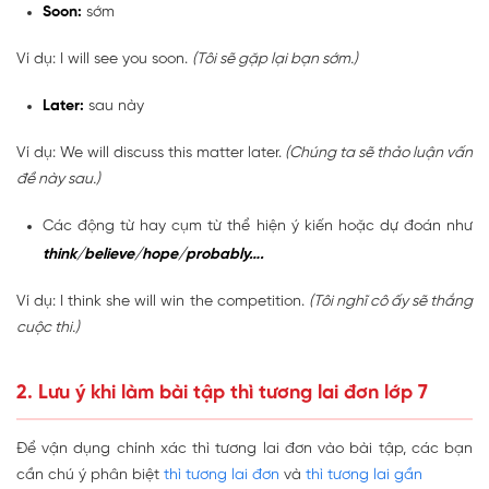
Soon:
sớm
Ví dụ: I will see you soon.
(Tôi sẽ gặp lại bạn sớm.)
Later:
sau này
Ví dụ: We will discuss this matter later.
(Chúng ta sẽ thảo luận vấn
đề này sau.)
Các động từ hay cụm từ thể hiện ý kiến hoặc dự đoán như
think/believe/hope/probably….
Ví dụ: I think she will win the competition.
(Tôi nghĩ cô ấy sẽ thắng
cuộc thi.)
2. Lưu ý khi làm bài tập thì tương lai đơn lớp 7
Để vận dụng chính xác thì tương lai đơn vào bài tập, các bạn
cần chú ý phân biệt
thì tương lai đơn
và
thì tương lai gần