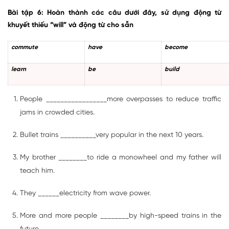
Bài tập 6: Hoàn thành các câu dưới đây, sử dụng động từ
khuyết thiếu “will” và động từ cho sẵn
commute
have
become
learn
be
build
People _________________more overpasses to reduce traffic
jams in crowded cities.
Bullet trains __________very popular in the next 10 years.
My brother ________to ride a monowheel and my father will
teach him.
They ______electricity from wave power.
More and more people ________by high-speed trains in the