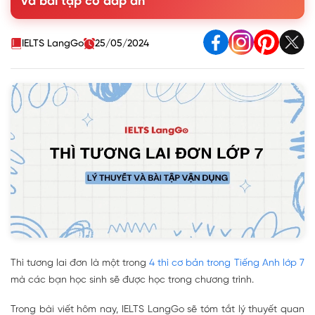
và bài tập có đáp án
Dấu hiệu nhận biết thì tương lai đơn
2. Lưu ý khi làm bài tập thì tương lai đơn lớp 7
3. Bài tập thì tương lai đơn lớp 7 có đáp án
IELTS LangGo
25/05/2024
Thì tương lai đơn là một trong
4 thì cơ bản trong Tiếng Anh lớp 7
mà các bạn học sinh sẽ được học trong chương trình.
Trong bài viết hôm nay, IELTS LangGo sẽ tóm tắt lý thuyết quan