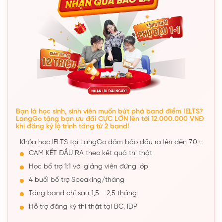
Bạn là học sinh, sinh viên muốn bứt phá band điểm IELTS?
LangGo tặng bạn ưu đãi CỰC LỚN lên tới 12.000.000 VNĐ
khi đăng ký lộ trình tăng từ 2 band!
Khóa học IELTS tại LangGo đảm bảo đầu ra lên đến 7.0+:
CAM KẾT ĐẦU RA theo kết quả thi thật
Học bổ trợ 1:1 với giảng viên đứng lớp
4 buổi bổ trợ Speaking/tháng
Tăng band chỉ sau 1,5 - 2,5 tháng
Hỗ trợ đăng ký thi thật tại BC, IDP