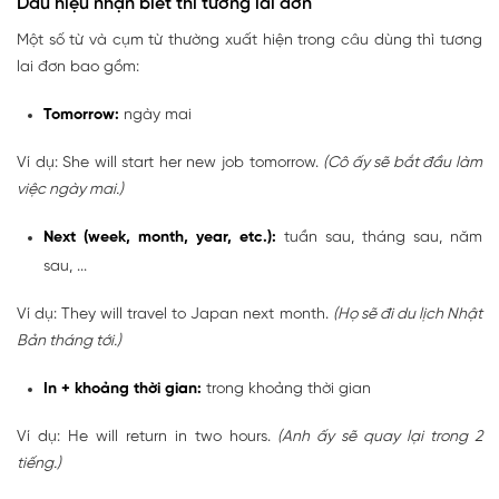
Dấu hiệu nhận biết thì tương lai đơn
Một số từ và cụm từ thường xuất hiện trong câu dùng thì tương
lai đơn bao gồm:
Tomorrow:
ngày mai
Ví dụ: She will start her new job tomorrow.
(Cô ấy sẽ bắt đầu làm
việc ngày mai.)
Next (week, month, year, etc.):
tuần sau, tháng sau, năm
sau, ...
Ví dụ: They will travel to Japan next month.
(Họ sẽ đi du lịch Nhật
Bản tháng tới.)
In + khoảng thời gian:
trong khoảng thời gian
Ví dụ: He will return in two hours.
(Anh ấy sẽ quay lại trong 2
tiếng.)