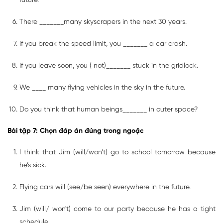
future.
There _______many skyscrapers in the next 30 years.
If you break the speed limit, you _______ a car crash.
If you leave soon, you ( not)_______ stuck in the gridlock.
We ____ many flying vehicles in the sky in the future.
Do you think that human beings_______ in outer space?
Bài tập 7: Chọn đáp án đúng trong ngoặc
I think that Jim (will/won’t) go to school tomorrow because
he’s sick.
Flying cars will (see/be seen) everywhere in the future.
Jim (will/ won't) come to our party because he has a tight
schedule.