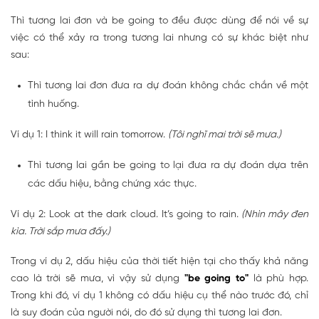
Thì tương lai đơn và be going to đều được dùng để nói về sự
việc có thể xảy ra trong tương lai nhưng có sự khác biệt như
sau:
Thì tương lai đơn đưa ra dự đoán không chắc chắn về một
tình huống.
Ví dụ 1: I think it will rain tomorrow.
(Tôi nghĩ mai trời sẽ mưa.)
Thì tương lai gần be going to lại đưa ra dự đoán dựa trên
các dấu hiệu, bằng chứng xác thực.
Ví dụ 2: Look at the dark cloud. It’s going to rain.
(Nhìn mây đen
kìa. Trời sắp mưa đấy.)
Trong ví dụ 2, dấu hiệu của thời tiết hiện tại cho thấy khả năng
cao là trời sẽ mưa, vì vậy sử dụng
"be going to"
là phù hợp.
Trong khi đó, ví dụ 1 không có dấu hiệu cụ thể nào trước đó, chỉ
là suy đoán của người nói, do đó sử dụng thì tương lai đơn.