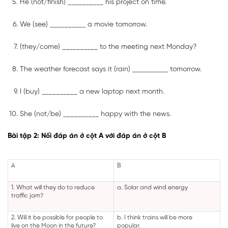
He (not/finish) __________ his project on time.
We (see) __________ a movie tomorrow.
(they/come) __________ to the meeting next Monday?
The weather forecast says it (rain) __________ tomorrow.
I (buy) __________ a new laptop next month.
She (not/be) __________ happy with the news.
Bài tập 2: Nối đáp án ở cột A với đáp án ở cột B
A
B
1. What will they do to reduce
a. Solar and wind energy
traffic jam?
2. Will it be possible for people to
b. I think trains will be more
live on the Moon in the future?
popular.