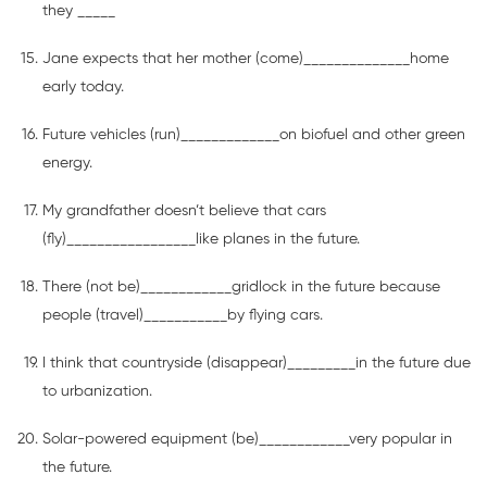
they _____
Jane expects that her mother (come)______________home
early today.
Future vehicles (run)_____________on biofuel and other green
energy.
My grandfather doesn’t believe that cars
(fly)_________________like planes in the future.
There (not be)____________gridlock in the future because
people (travel)___________by flying cars.
I think that countryside (disappear)_________in the future due
to urbanization.
Solar-powered equipment (be)____________very popular in
the future.