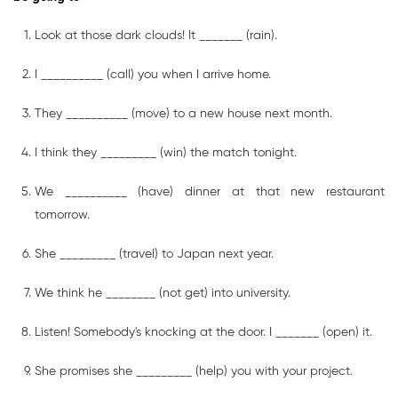
Look at those dark clouds! It _______ (rain).
I __________ (call) you when I arrive home.
They __________ (move) to a new house next month.
I think they _________ (win) the match tonight.
We __________ (have) dinner at that new restaurant
tomorrow.
She _________ (travel) to Japan next year.
We think he ________ (not get) into university.
Listen! Somebody's knocking at the door. I _______ (open) it.
She promises she _________ (help) you with your project.