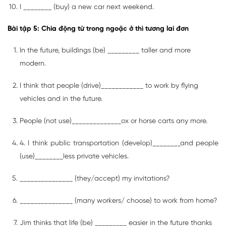
I ________ (buy) a new car next weekend.
Bài tập 5: Chia động từ trong ngoặc ở thì tương lai đơn
In the future, buildings (be) _________ taller and more
modern.
I think that people (drive)____________ to work by flying
vehicles and in the future.
People (not use)______________ox or horse carts any more.
4. I think public transportation (develop)________and people
(use)________less private vehicles.
_______________ (they/accept) my invitations?
_______________ (many workers/ choose) to work from home?
Jim thinks that life (be) _________ easier in the future thanks