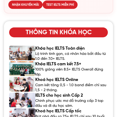
NHẬN KHUYẾN MÃI
TEST IELTS MIỄN PHÍ
THÔNG TIN KHÓA HỌC
Khóa học IELTS Toàn diện
Lộ trình tinh gọn, cá nhân hóa bắt đầu từ
1.0 đến 7.0+ IELTS.
Khóa IELTS cam kết 7.5+
100% giảng viên 8.5+ IELTS Overall đứng
lớp.
Khoá học IELTS Online
Cam kết tăng 0,5 - 1.0 band điểm chỉ sau
1,5 - 2 tháng.
IELTS cho học sinh Cấp 2
Chinh phục ước mơ đỗ trường cấp 3 top
đầu và đi du học sớm.
Khoá học IELTS Cấp tốc
Bứt phá đầu ra 7.5+ IELTS chỉ sau 10 buổi