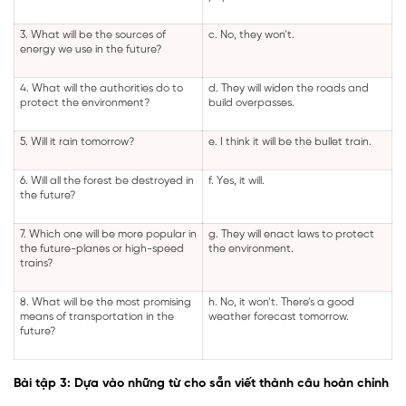
3. What will be the sources of
c. No, they won’t.
energy we use in the future?
4. What will the authorities do to
d. They will widen the roads and
protect the environment?
build overpasses.
5. Will it rain tomorrow?
e. I think it will be the bullet train.
6. Will all the forest be destroyed in
f. Yes, it will.
the future?
7. Which one will be more popular in
g. They will enact laws to protect
the future-planes or high-speed
the environment.
trains?
8. What will be the most promising
h. No, it won’t. There’s a good
means of transportation in the
weather forecast tomorrow.
future?
Bài tập 3: Dựa vào những từ cho sẵn viết thành câu hoàn chỉnh