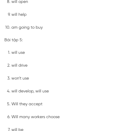
will open
will help
am going to buy
Bài tập 5:
will use
will drive
won’t use
will develop, will use
Will they accept
Will many workers choose
will be