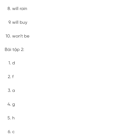
will rain
will buy
won’t be
Bài tập 2:
d
f
a
g
h
c