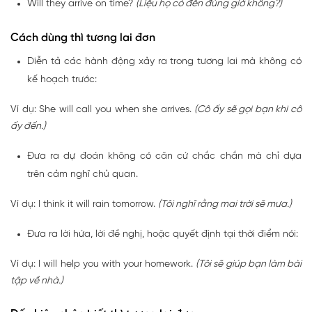
Will they arrive on time?
(Liệu họ có đến đúng giờ không?)
Cách dùng thì tương lai đơn
Diễn tả các hành động xảy ra trong tương lai mà không có
kế hoạch trước:
Ví dụ: She will call you when she arrives.
(Cô ấy sẽ gọi bạn khi cô
ấy đến.)
Đưa ra dự đoán không có căn cứ chắc chắn mà chỉ dựa
trên cảm nghĩ chủ quan.
Ví dụ: I think it will rain tomorrow.
(Tôi nghĩ rằng mai trời sẽ mưa.)
Đưa ra lời hứa, lời đề nghị, hoặc quyết định tại thời điểm nói:
Ví dụ: I will help you with your homework.
(Tôi sẽ giúp bạn làm bài
tập về nhà.)