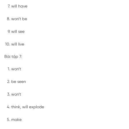
will have
won’t be
will see
will live
Bài tập 7:
won’t
be seen
won’t
think, will explode
make