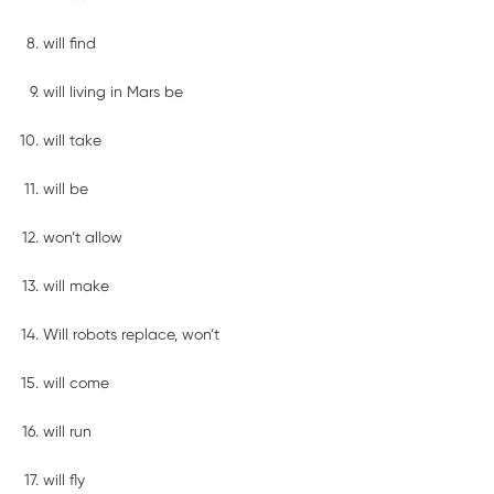
will find
will living in Mars be
will take
will be
won’t allow
will make
Will robots replace, won’t
will come
will run
will fly