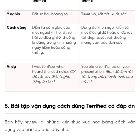
Terrified
Terrific
Ý nghĩa
Rất sợ hãi, hoảng sợ.
Tuyệt vời, rất tốt, xuất sắc
Cách dùng
Diễn tả cảm giác của
Dùng để khen ngợi, diễn tả
một người khi họ rất sợ
một điều gì đó hoặc ai đó rất
hãi về điều gì đó, thường
tốt đẹp, tuyệt vời, thường
là dùng trong tình huống
mang cảm xúc tích cực.
nguy hiểm hoặc căng
thẳng.
Ví dụ
I was terrified when I
You did a terrific job on your
heard the loud noise.
(Tôi
presentation.
(Bạn đã làm rất
đã rất sợ hãi khi nghe
tốt trong bài thuyết trình của
tiếng ồn lớn.)
mình.)
5. Bài tập vận dụng cách dùng Terrified có đáp án
Bạn hãy review lại những kiến thức vừa học bằng cách vận
dụng vào bài tập dưới đây nhé.