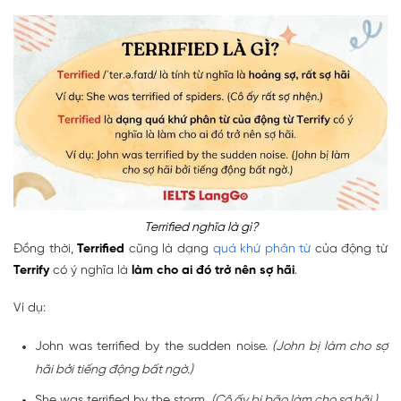
Terrified nghĩa là gì?
Đồng thời,
Terrified
cũng là dạng
quá khứ phân từ
của động từ
Terrify
có ý nghĩa là
làm cho ai đó trở nên sợ hãi
.
Ví dụ:
John was terrified by the sudden noise.
(John bị làm cho sợ
hãi bởi tiếng động bất ngờ.)
She was terrified by the storm.
(Cô ấy bị bão làm cho sợ hãi.)