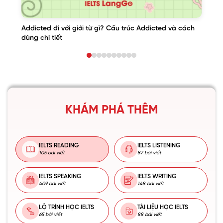
Addicted đi với giới từ gì? Cấu trúc Addicted và cách
dùng chi tiết
KHÁM PHÁ THÊM
IELTS READING
IELTS LISTENING
105 bài viết
87 bài viết
IELTS SPEAKING
IELTS WRITING
409 bài viết
148 bài viết
LỘ TRÌNH HỌC IELTS
TÀI LIỆU HỌC IELTS
65 bài viết
88 bài viết