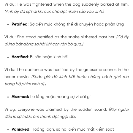
Ví dụ: He was frightened when the dog suddenly barked at him
.
(Anh ấy đã sợ hãi khi con chó đột nhiên sủa vào anh.)
Petrified
: Sợ đến mức không thể di chuyển hoặc phản ứng
Ví dụ: She stood petrified as the snake slithered past her.
(Cô ấy
đứng bất động sợ hãi khi con rắn bò qua.)
Horrified
: Bị sốc hoặc kinh hãi
Ví dụ: The audience was horrified by the gruesome scenes in the
horror movie.
(Khán giả đã kinh hãi trước những cảnh ghê rợn
trong bộ phim kinh dị.)
Alarmed:
Lo lắng hoặc hoảng sợ vì cái gì
Ví dụ: Everyone was alarmed by the sudden sound.
(Mọi người
đều lo sợ trước âm thanh đột ngột đó.)
Panicked
: Hoảng loạn, sợ hãi đến mức mất kiểm soát