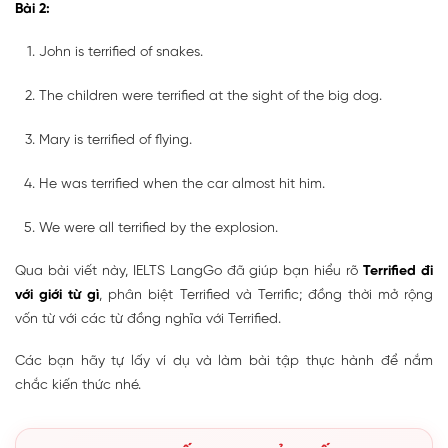
Bài 2:
John is terrified of snakes.
The children were terrified at the sight of the big dog.
Mary is terrified of flying.
He was terrified when the car almost hit him.
We were all terrified by the explosion.
Qua bài viết này, IELTS LangGo đã giúp bạn hiểu rõ
Terrified đi
với giới từ gì
, phân biệt Terrified và Terrific; đồng thời mở rộng
vốn từ với các từ đồng nghĩa với Terrified.
Các bạn hãy tự lấy ví dụ và làm bài tập thực hành để nắm
chắc kiến thức nhé.