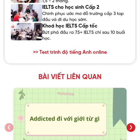
1,5 - 2 tháng.
IELTS cho học sinh Cấp 2
Chinh phục ước mơ đỗ trường cấp 3 top
đầu và đi du học sớm.
Khoá học IELTS Cấp tốc
Bứt phá đầu ra 7.5+ IELTS chỉ sau 10 buổi
học.
>> Test trình độ tiếng Anh online
BÀI VIẾT LIÊN QUAN
❮
❯