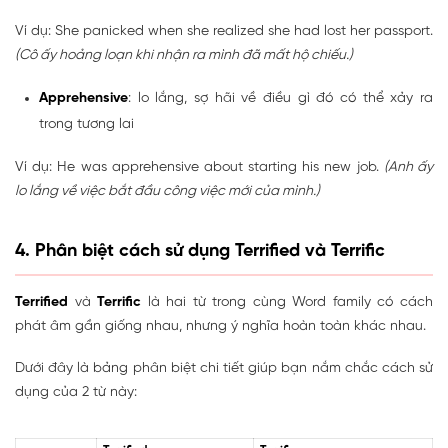
Ví dụ: She panicked when she realized she had lost her passport.
(Cô ấy hoảng loạn khi nhận ra mình đã mất hộ chiếu.)
Apprehensive
: lo lắng, sợ hãi về điều gì đó có thể xảy ra
trong tương lai
Ví dụ: He was apprehensive about starting his new job.
(Anh ấy
lo lắng về việc bắt đầu công việc mới của mình.)
4. Phân biệt cách sử dụng Terrified và Terrific
Terrified
và
Terrific
là hai từ trong cùng Word family có cách
phát âm gần giống nhau, nhưng ý nghĩa hoàn toàn khác nhau.
Dưới đây là bảng phân biệt chi tiết giúp bạn nắm chắc cách sử
dụng của 2 từ này: