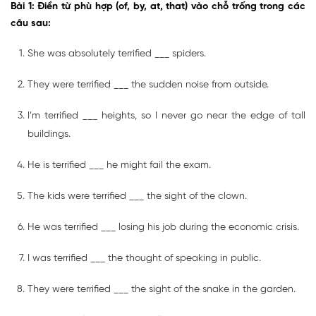
Bài 1: Điền từ phù hợp (of, by, at, that) vào chỗ trống trong các
câu sau:
She was absolutely terrified ___ spiders.
They were terrified ___ the sudden noise from outside.
I’m terrified ___ heights, so I never go near the edge of tall
buildings.
He is terrified ___ he might fail the exam.
The kids were terrified ___ the sight of the clown.
He was terrified ___ losing his job during the economic crisis.
I was terrified ___ the thought of speaking in public.
They were terrified ___ the sight of the snake in the garden.