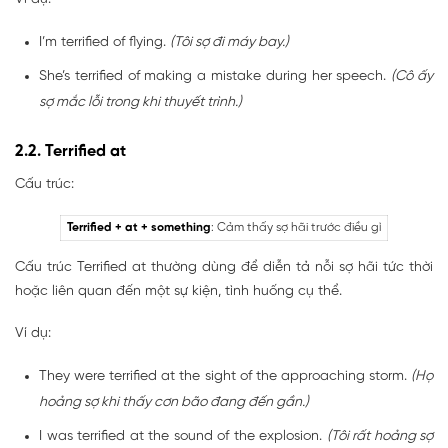
I’m terrified of flying.
(Tôi sợ đi máy bay.)
She’s terrified of making a mistake during her speech.
(Cô ấy
sợ mắc lỗi trong khi thuyết trình.)
2.2. Terrified at
Cấu trúc:
Terrified + at + something
: Cảm thấy sợ hãi trước điều gì
Cấu trúc Terrified at thường dùng để diễn tả nỗi sợ hãi tức thời
hoặc liên quan đến một sự kiện, tình huống cụ thể.
Ví dụ:
They were terrified at the sight of the approaching storm.
(Họ
hoảng sợ khi thấy cơn bão đang đến gần.)
I was terrified at the sound of the explosion.
(Tôi rất hoảng sợ