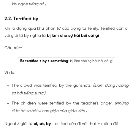
khi nghe tiếng nổ.)
2.2. Terrified by
Khi là dạng quá khứ phân từ của động từ Terrify, Terrified còn đi
với giới từ By nghĩa là
bị làm cho sợ hãi bởi cái gì
Cấu trúc:
Be terrified + by + something
: bị làm cho sợ hãi bởi cái gì
Ví dụ:
The crowd was terrified by the gunshots.
(Đám đông hoảng
sợ bởi tiếng súng.)
The children were terrified by the teacher's anger.
(Những
đứa trẻ sợ hãi vì cơn giận của giáo viên.)
Ngoài 3 giới từ
of, at, by
, Terrified còn đi với that + mệnh đề