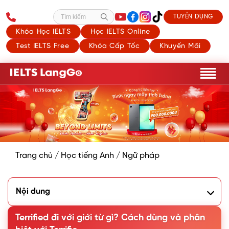
TUYỂN DỤNG
Tìm kiếm
Khóa Học IELTS
Học IELTS Online
Test IELTS Free
Khóa Cấp Tốc
Khuyến Mãi
Trang chủ
/
Học tiếng Anh
/
Ngữ pháp
Nội dung
1. Terrified là gì?
2. Terrified đi với giới từ gì?
Terrified đi với giới từ gì? Cách dùng và phân
3. Các từ đồng nghĩa với Terrified