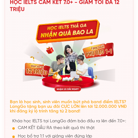
HỌC IELTS CAM KẾT 7.0+ - GIẢM TỐI ĐA 12
TRIỆU
Bạn là học sinh, sinh viên muốn bứt phá band điểm IELTS?
LangGo tặng bạn ưu đãi CỰC LỚN lên tới 12.000.000 VNĐ
khi đăng ký lộ trình tăng từ 2 band!
Khóa học IELTS tại LangGo đảm bảo đầu ra lên đến 7.0+:
CAM KẾT ĐẦU RA theo kết quả thi thật
Học bổ trợ 1:1 với giảng viên đứng lớp