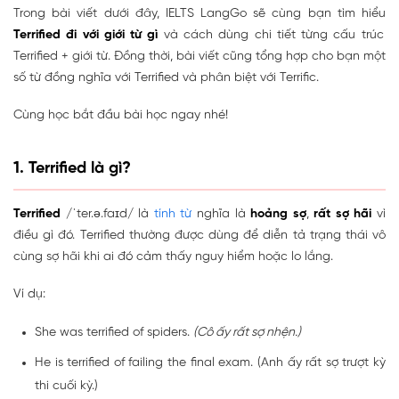
Trong bài viết dưới đây, IELTS LangGo sẽ cùng bạn tìm hiểu
Terrified đi với giới từ gì
và cách dùng chi tiết từng cấu trúc
Terrified + giới từ. Đồng thời, bài viết cũng tổng hợp cho bạn một
số từ đồng nghĩa với Terrified và phân biệt với Terrific.
Cùng học bắt đầu bài học ngay nhé!
1. Terrified là gì?
Terrified
/ˈter.ə.faɪd/ là
tính từ
nghĩa là
hoảng sợ
,
rất sợ hãi
vì
điều gì đó. Terrified thường được dùng để diễn tả trạng thái vô
cùng sợ hãi khi ai đó cảm thấy nguy hiểm hoặc lo lắng.
Ví dụ:
She was terrified of spiders.
(Cô ấy rất sợ nhện.)
He is terrified of failing the final exam. (Anh ấy rất sợ trượt kỳ
thi cuối kỳ.)