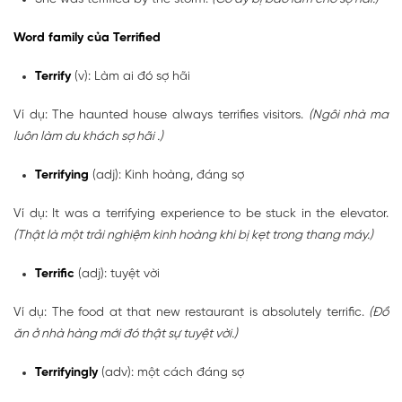
Word family của Terrified
Terrify
(v): Làm ai đó sợ hãi
Ví dụ: The haunted house always terrifies visitors.
(Ngôi nhà ma
luôn làm du khách sợ hãi .)
Terrifying
(adj): Kinh hoàng, đáng sợ
Ví dụ: It was a terrifying experience to be stuck in the elevator.
(Thật là một trải nghiệm kinh hoàng khi bị kẹt trong thang máy.)
Terrific
(adj): tuyệt vời
Ví dụ: The food at that new restaurant is absolutely terrific.
(Đồ
ăn ở nhà hàng mới đó thật sự tuyệt vời.)
Terrifyingly
(adv): một cách đáng sợ