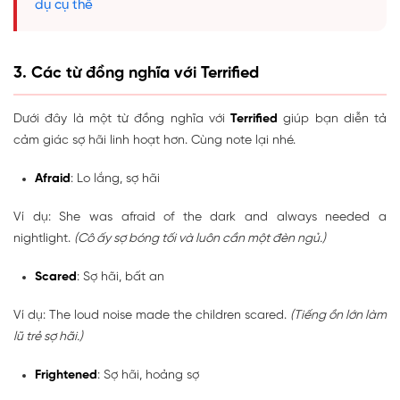
dụ cụ thể
3. Các từ đồng nghĩa với Terrified
Dưới đây là một từ đồng nghĩa với
Terrified
giúp bạn diễn tả
cảm giác sợ hãi linh hoạt hơn. Cùng note lại nhé.
Afraid
: Lo lắng, sợ hãi
Ví dụ: She was afraid of the dark and always needed a
nightlight.
(Cô ấy sợ bóng tối và luôn cần một đèn ngủ.)
Scared
: Sợ hãi, bất an
Ví dụ: The loud noise made the children scared.
(Tiếng ồn lớn làm
lũ trẻ sợ hãi.)
Frightened
: Sợ hãi, hoảng sợ