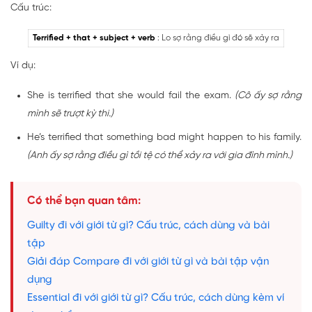
Cấu trúc:
Terrified + that + subject + verb
: Lo sợ rằng điều gì đó sẽ xảy ra
Ví dụ:
She is terrified that she would fail the exam.
(Cô ấy sợ rằng
mình sẽ trượt kỳ thi.)
He’s terrified that something bad might happen to his family.
(Anh ấy sợ rằng điều gì tồi tệ có thể xảy ra với gia đình mình.)
Có thể bạn quan tâm:
Guilty đi với giới từ gì? Cấu trúc, cách dùng và bài
tập
Giải đáp Compare đi với giới từ gì và bài tập vận
dụng
Essential đi với giới từ gì? Cấu trúc, cách dùng kèm ví