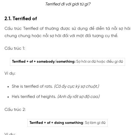
Terrified đi với giới từ gì?
2.1. Terrified of
Cấu trúc Terrified of thường được sử dụng để diễn tả nỗi sợ hãi
chung chung hoặc nỗi sợ hãi đối với một đối tượng cụ thể.
Cấu trúc 1:
Terrified + of + somebody/something:
Sợ hãi ai đó hoặc điều gì đó
Ví dụ:
She is terrified of rats.
(Cô ấy cực kỳ sợ chuột.)
He’s terrified of heights.
(Anh ấy rất sợ độ cao.)
Cấu trúc 2:
Terrified + of + doing something
: Sợ làm gì đó
Ví dụ: