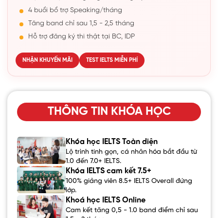
4 buổi bổ trợ Speaking/tháng
Tăng band chỉ sau 1,5 - 2,5 tháng
Hỗ trợ đăng ký thi thật tại BC, IDP
NHẬN KHUYẾN MÃI
TEST IELTS MIỄN PHÍ
THÔNG TIN KHÓA HỌC
Khóa học IELTS Toàn diện
Lộ trình tinh gọn, cá nhân hóa bắt đầu từ
1.0 đến 7.0+ IELTS.
Khóa IELTS cam kết 7.5+
100% giảng viên 8.5+ IELTS Overall đứng
lớp.
Khoá học IELTS Online
Cam kết tăng 0,5 - 1.0 band điểm chỉ sau