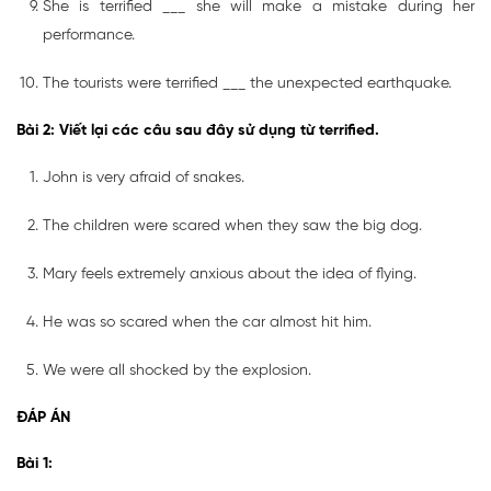
She is terrified ___ she will make a mistake during her
performance.
The tourists were terrified ___ the unexpected earthquake.
Bài 2: Viết lại các câu sau đây sử dụng từ terrified.
John is very afraid of snakes.
The children were scared when they saw the big dog.
Mary feels extremely anxious about the idea of flying.
He was so scared when the car almost hit him.
We were all shocked by the explosion.
ĐÁP ÁN
Bài 1: