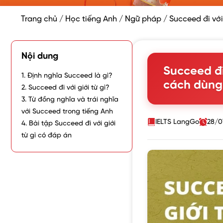
Trang chủ
/
Học tiếng Anh
/
Ngữ pháp
/
Succeed đi với
Nội dung
Succeed đi 
1. Định nghĩa Succeed là gì?
cách dùng 
2. Succeed đi với giới từ gì?
3. Từ đồng nghĩa và trái nghĩa
với Succeed trong tiếng Anh
IELTS LangGo
28/0
4. Bài tập Succeed đi với giới
từ gì có đáp án