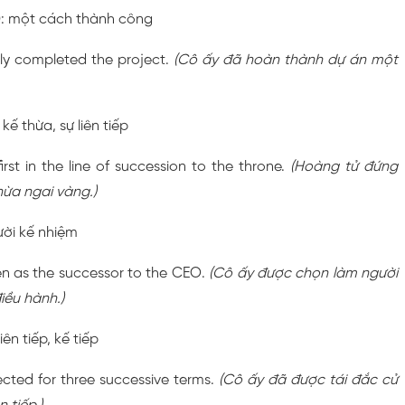
): một cách thành công
lly completed the project.
(Cô ấy đã hoàn thành dự án một
 kế thừa, sự liên tiếp
first in the line of succession to the throne.
(Hoàng tử đứng
hừa ngai vàng.)
ười kế nhiệm
en as the successor to the CEO.
(Cô ấy được chọn làm người
iều hành.)
liên tiếp, kế tiếp
ected for three successive terms.
(Cô ấy đã được tái đắc cử