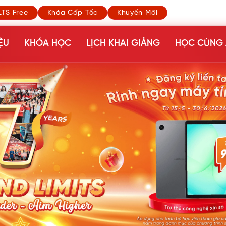
LTS Free
Khóa Cấp Tốc
Khuyến Mãi
ỆU
KHÓA HỌC
LỊCH KHAI GIẢNG
HỌC CÙNG 