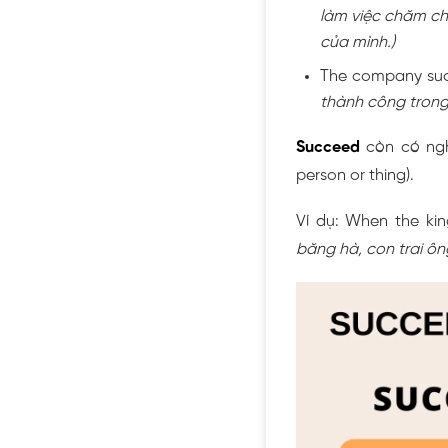
làm việc chăm ch
của mình.)
The company suc
thành công trong
Succeed
còn có ng
person or thing).
Ví dụ: When the kin
băng hà, con trai ông