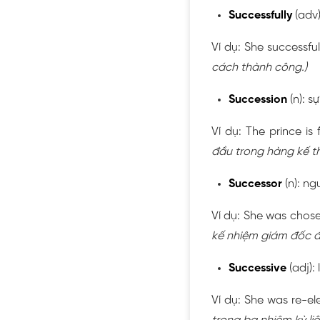
Successfully
(adv
Ví dụ: She successfu
cách thành công.)
Succession
(n): sự
Ví dụ: The prince is 
đầu trong hàng kế t
Successor
(n): ng
Ví dụ: She was chos
kế nhiệm giám đốc đ
Successive
(adj): 
Ví dụ: She was re-el