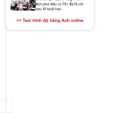
Bứt phá đầu ra 7.5+ IELTS chỉ
sau 10 buổi học.
>> Test trình độ tiếng Anh online