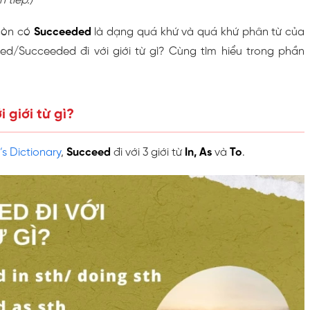
 tiếp.)
còn có
Succeeded
là dạng quá khứ và quá khứ phân từ của
d/Succeeded đi với giới từ gì? Cùng tìm hiểu trong phần
 giới từ gì?
s Dictionary
,
Succeed
đi với 3 giới từ
In, As
và
To
.