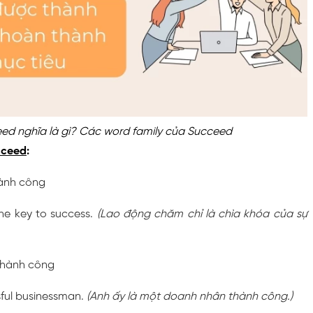
ed nghĩa là gì? Các word family của Succeed
cceed
:
hành công
the key to success.
(Lao động chăm chỉ là chìa khóa của sự
 thành công
ssful businessman.
(Anh ấy là một doanh nhân thành công.)