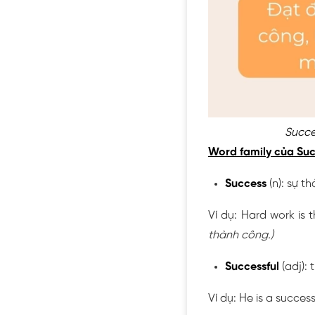
Succe
Word family của Su
Success
(n): sự t
Ví dụ: Hard work is 
thành công.)
Successful
(adj):
Ví dụ: He is a succe