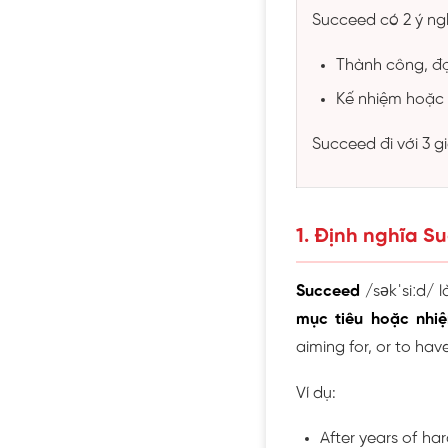
Succeed có 2 ý ngh
Thành công, đ
Kế nhiệm hoặc k
Succeed đi với 3 gi
1. Định nghĩa S
Succeed
/səkˈsiːd/ 
mục tiêu hoặc nhi
aiming for, or to have
Ví dụ:
After years of har