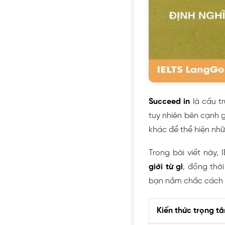
Succeed in
là cấu t
tuy nhiên bên cạnh g
khác để thể hiện nh
Trong bài viết này,
giới từ gì
, đồng thời
bạn nắm chắc cách 
Kiến thức trọng t