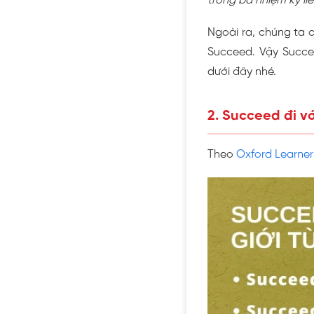
trong ba nhiệm kỳ liên
Ngoài ra, chúng ta 
Succeed. Vậy Succee
dưới đây nhé.
2. Succeed đi với
Theo
Oxford Learner’