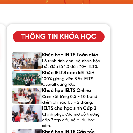
THÔNG TIN KHÓA HỌC
Khóa học IELTS Toàn diện
Lộ trình tinh gọn, cá nhân hóa
bắt đầu từ 1.0 đến 7.0+ IELTS.
Khóa IELTS cam kết 7.5+
100% giảng viên 8.5+ IELTS
Overall đứng lớp.
Khoá học IELTS Online
Cam kết tăng 0,5 - 1.0 band
điểm chỉ sau 1,5 - 2 tháng.
IELTS cho học sinh Cấp 2
Chinh phục ước mơ đỗ trường
cấp 3 top đầu và đi du học
sớm.
Khoá học IELTS Cấp tốc