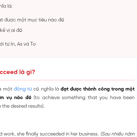
ĩa là:
ạt được một mục tiêu nào đó
ế vị ai đó
ới từ In, As và To
ucceed là gì?
là một
động từ
có nghĩa là
đạt được thành công trong một
ệm vụ nào đó
(to achieve something that you have been
 the desired results).
d work, she finally succeeded in her business.
(Sau nhiều năm