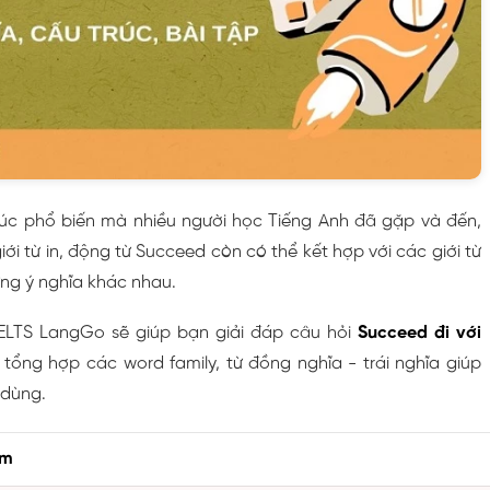
rúc phổ biến mà nhiều người học Tiếng Anh đã gặp và đến,
iới từ in, động từ Succeed còn có thể kết hợp với các giới từ
ững ý nghĩa khác nhau.
 IELTS LangGo sẽ giúp bạn giải đáp câu hỏi
Succeed đi với
 tổng hợp các word family, từ đồng nghĩa - trái nghĩa giúp
dùng.
âm