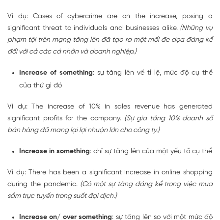
Ví dụ: Cases of cybercrime are on the increase, posing a
significant threat to individuals and businesses alike.
(Những vụ
phạm tội trên mạng tăng lên đã tạo ra một mối đe dọa đáng kể
đối với cả các cá nhân và doanh nghiệp.)
Increase of something
: sự tăng lên về tỉ lệ, mức độ cụ thể
của thứ gì đó
Ví dụ: The increase of 10% in sales revenue has generated
significant profits for the company.
(Sự gia tăng 10% doanh số
bán hàng đã mang lại lợi nhuận lớn cho công ty.)
Increase in something
: chỉ sự tăng lên của một yếu tố cụ thể
Ví dụ: There has been a significant increase in online shopping
during the pandemic.
(Có một sự tăng đáng kể trong việc mua
sắm trực tuyến trong suốt đại dịch.)
Increase on/ over something
: sự tăng lên so với một mức độ