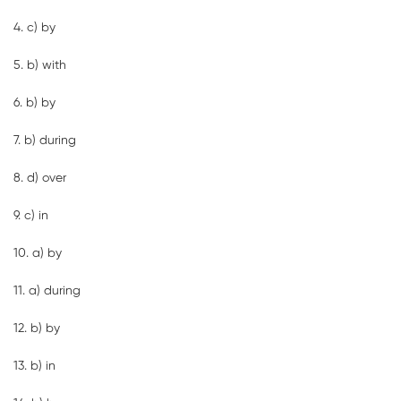
4. c) by
5. b) with
6. b) by
7. b) during
8. d) over
9. c) in
10. a) by
11. a) during
12. b) by
13. b) in