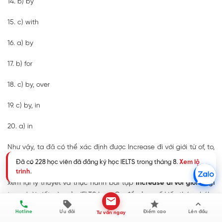
14. b) by
15. c) with
16. a) by
17. b) for
18. c) by, over
19. c) by, in
20. a) in
Như vậy,
ta đã có thể xác định được
Increase đi với giới từ of, to,
by, in và tìm hiểu thêm những từ đồng nghĩa - trái nghĩa và các
Đã có 228 học viên đã đăng ký học IELTS trong tháng 8.
Xem lộ
cụm từ thường thấy cùng increase. Đừng quên thường xuyên
trình
.
xem lại lý thuyết và thực hành bài tập
Increase đi với giới từ gì
trong bài viết này của IELTS LangGo để củng cố kiến thức nhé!
Hotline
Ưu đãi
Điểm cao
Lên đầu
Tư vấn ngay