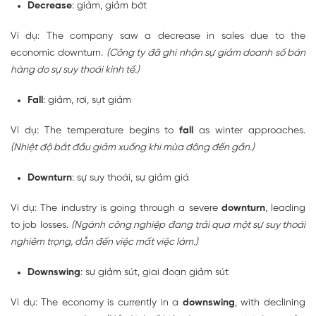
Decrease
: giảm, giảm bớt
Ví dụ: The company saw a decrease in sales due to the
economic downturn.
(Công ty đã ghi nhận sự giảm doanh số bán
hàng do sự suy thoái kinh tế.)
Fall
: giảm, rơi, sụt giảm
Ví dụ: The temperature begins to
fall
as winter approaches.
(Nhiệt độ bắt đầu giảm xuống khi mùa đông đến gần.)
Downturn
: sự suy thoái, sự giảm giá
Ví dụ: The industry is going through a severe
downturn
, leading
to job losses.
(Ngành công nghiệp đang trải qua một sự suy thoái
nghiêm trọng, dẫn đến việc mất việc làm.)
Downswing
: sự giảm sút, giai đoạn giảm sút
Ví dụ: The economy is currently in a
downswing
, with declining