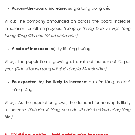
Across-the-board increase:
sự gia tăng đồng đều
Ví dụ: The company announced an across-the-board increase
in salaries for all employees.
(Công ty thông báo về việc tăng
lương đồng đều cho tất cả nhân viên.)
A rate of increase:
một tỷ lệ tăng trưởng
Ví dụ: The population is growing at a rate of increase of 2% per
year.
(Dân số đang tăng với tỷ lệ tăng là 2% mỗi năm.)
Be expected to/ be likely to increase
: dự kiến tăng, có khả
năng tăng
Ví dụ: As the population grows, the demand for housing is likely
to increase.
(Khi dân số tăng, nhu cầu về nhà ở có khả năng tăng
lên.)