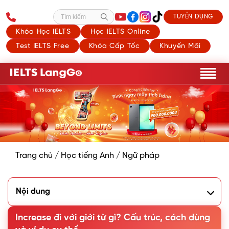
TUYỂN DỤNG
Tìm kiếm
Khóa Học IELTS
Học IELTS Online
Test IELTS Free
Khóa Cấp Tốc
Khuyến Mãi
Trang chủ
/
Học tiếng Anh
/
Ngữ pháp
Nội dung
1. Increase là gì?
2. Increase đi với giới từ gì?
Increase đi với giới từ gì? Cấu trúc, cách dùng
3. Các collocation thường thấy với increase