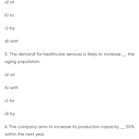
a) at
b) to
c) by
d) with
5. The demand for healthcare services is likely to increase __ the
aging population.
a) on
b) with
c) for
d) by
6. The company aims to increase its production capacity __ 50%
within the next year.