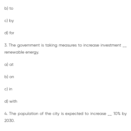
b) to
c) by
d) for
3. The government is taking measures to increase investment __
renewable energy.
a) at
b) on
c) in
d) with
4. The population of the city is expected to increase __ 10% by
2030.