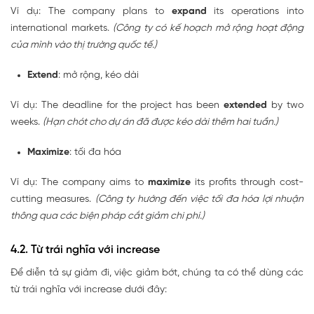
Ví dụ: The company plans to
expand
its operations into
international markets.
(Công ty có kế hoạch mở rộng hoạt động
của mình vào thị trường quốc tế.)
Extend
: mở rộng, kéo dài
Ví dụ: The deadline for the project has been
extended
by two
weeks.
(Hạn chót cho dự án đã được kéo dài thêm hai tuần.)
Maximize
: tối đa hóa
Ví dụ: The company aims to
maximize
its profits through cost-
cutting measures.
(Công ty hướng đến việc tối đa hóa lợi nhuận
thông qua các biện pháp cắt giảm chi phí.)
4.2. Từ trái nghĩa với increase
Để diễn tả sự giảm đi, việc giảm bớt, chúng ta có thể dùng các
từ trái nghĩa với increase dưới đây: