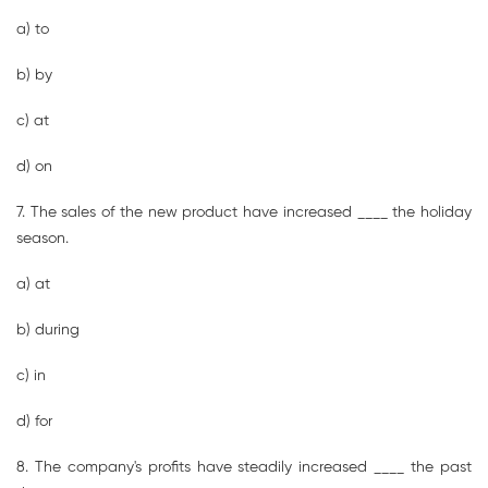
a) to
b) by
c) at
d) on
7. The sales of the new product have increased ____ the holiday
season.
a) at
b) during
c) in
d) for
8. The company's profits have steadily increased ____ the past