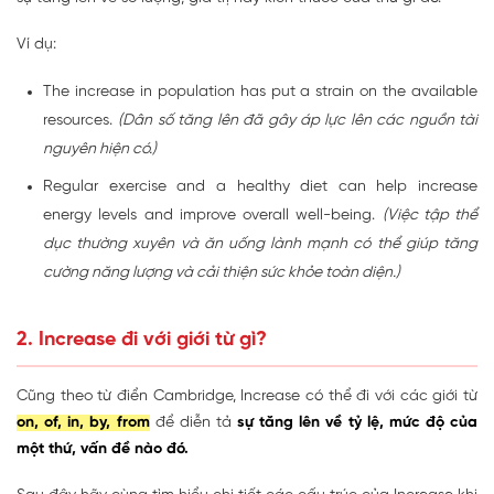
Ví dụ:
The increase in population has put a strain on the available
resources.
(Dân số tăng lên đã gây áp lực lên các nguồn tài
nguyên hiện có.)
Regular exercise and a healthy diet can help increase
energy levels and improve overall well-being.
(Việc tập thể
dục thường xuyên và ăn uống lành mạnh có thể giúp tăng
cường năng lượng và cải thiện sức khỏe toàn diện.)
2. Increase đi với giới từ gì?
Cũng theo từ điển Cambridge, Increase có thể đi với các giới từ
on, of, in, by, from
để diễn tả
sự tăng lên về tỷ lệ, mức độ của
một thứ, vấn đề nào đó.