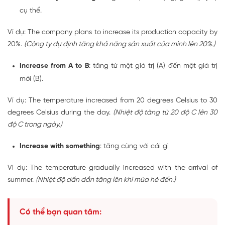
cụ thể.
Ví dụ: The company plans to increase its production capacity by
20%.
(Công ty dự định tăng khả năng sản xuất của mình lên 20%.)
Increase from A to B
: tăng từ một giá trị (A) đến một giá trị
mới (B).
Ví dụ: The temperature increased from 20 degrees Celsius to 30
degrees Celsius during the day.
(Nhiệt độ tăng từ 20 độ C lên 30
độ C trong ngày.)
Increase with something
: tăng cùng với cái gì
Ví dụ: The temperature gradually increased with the arrival of
summer.
(Nhiệt độ dần dần tăng lên khi mùa hè đến.)
Có thể bạn quan tâm: