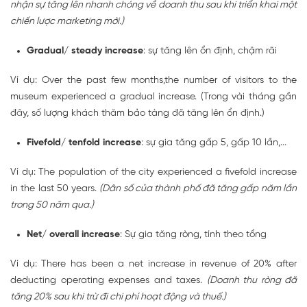
nhận sự tăng lên nhanh chóng về doanh thu sau khi triển khai một
chiến lược marketing mới.)
Gradual/ steady increase
: sự tăng lên ổn định, chậm rãi
Ví dụ: Over the past few months,the number of visitors to the
museum experienced a gradual increase. (Trong vài tháng gần
đây, số lượng khách thăm bảo tàng đã tăng lên ổn định.)
Fivefold/ tenfold increase
: sự gia tăng gấp 5, gấp 10 lần,...
Ví dụ: The population of the city experienced a fivefold increase
in the last 50 years.
(Dân số của thành phố đã tăng gấp năm lần
trong 50 năm qua.)
Net/ overall increase
: Sự gia tăng ròng, tính theo tổng
Ví dụ: There has been a net increase in revenue of 20% after
deducting operating expenses and taxes.
(Doanh thu ròng đã
tăng 20% sau khi trừ đi chi phí hoạt động và thuế.)