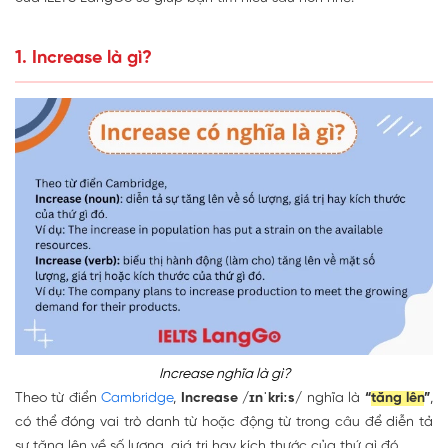
1. Increase là gì?
Increase nghĩa là gì?
Theo từ điển
Cambridge
,
Increase /ɪnˈkriːs/
nghĩa là
“
tăng lên
”
,
có thể đóng vai trò danh từ hoặc động từ trong câu để diễn tả
sự tăng lên về số lượng, giá trị hay kích thước của thứ gì đó.