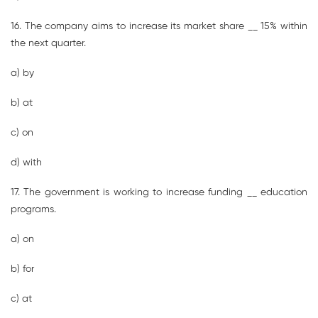
16. The company aims to increase its market share __ 15% within
the next quarter.
a) by
b) at
c) on
d) with
17. The government is working to increase funding __ education
programs.
a) on
b) for
c) at