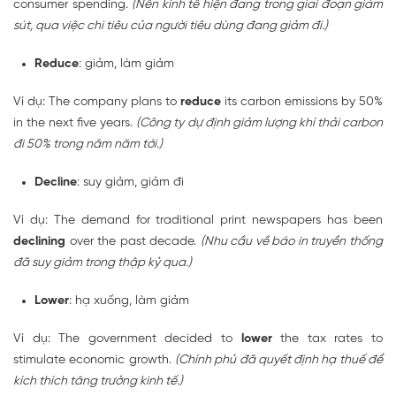
consumer spending.
(Nền kinh tế hiện đang trong giai đoạn giảm
sút, qua việc chi tiêu của người tiêu dùng đang giảm đi.)
Reduce
: giảm, làm giảm
Ví dụ: The company plans to
reduce
its carbon emissions by 50%
in the next five years.
(Công ty dự định giảm lượng khí thải carbon
đi 50% trong năm năm tới.)
Decline
: suy giảm, giảm đi
Ví dụ: The demand for traditional print newspapers has been
declining
over the past decade.
(Nhu cầu về báo in truyền thống
đã suy giảm trong thập kỷ qua.)
Lower
: hạ xuống, làm giảm
Ví dụ: The government decided to
lower
the tax rates to
stimulate economic growth.
(Chính phủ đã quyết định hạ thuế để
kích thích tăng trưởng kinh tế.)