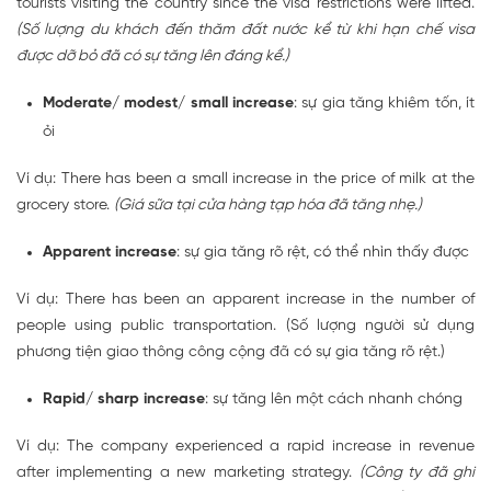
tourists visiting the country since the visa restrictions were lifted.
(Số lượng du khách đến thăm đất nước kể từ khi hạn chế visa
được dỡ bỏ đã có sự tăng lên đáng kể.)
Moderate/ modest/ small increase
: sự gia tăng khiêm tốn, ít
ỏi
Ví dụ: There has been a small increase in the price of milk at the
grocery store.
(Giá sữa tại cửa hàng tạp hóa đã tăng nhẹ.)
Apparent increase
: sự gia tăng rõ rệt, có thể nhìn thấy được
Ví dụ: There has been an apparent increase in the number of
people using public transportation. (Số lượng người sử dụng
phương tiện giao thông công cộng đã có sự gia tăng rõ rệt.)
Rapid/ sharp increase
: sự tăng lên một cách nhanh chóng
Ví dụ: The company experienced a rapid increase in revenue
after implementing a new marketing strategy.
(Công ty đã ghi