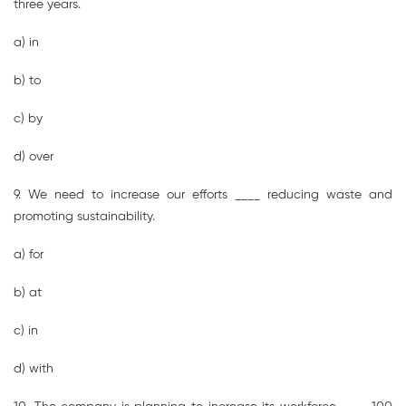
three years.
a) in
b) to
c) by
d) over
9. We need to increase our efforts ____ reducing waste and
promoting sustainability.
a) for
b) at
c) in
d) with