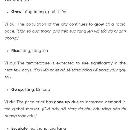
Grow
: tăng trưởng, phát triển
Ví dụ: The population of the city continues to
grow
at a rapid
pace.
(Dân số của thành phố tiếp tục tăng lên với tốc độ nhanh
chóng.)
Rise
: tăng, tăng lên
Ví dụ: The temperature is expected to
rise
significantly in the
next few days.
(Dự kiến ​​nhiệt độ sẽ tăng đáng kể trong vài ngày
tới.)
Go up
: tăng, lên cao
Ví dụ: The price of oil has
gone up
due to increased demand in
the global market.
(Giá dầu đã tăng do nhu cầu tăng trên thị
trường toàn cầu.)
Escalate
: leo thang, gia tăng