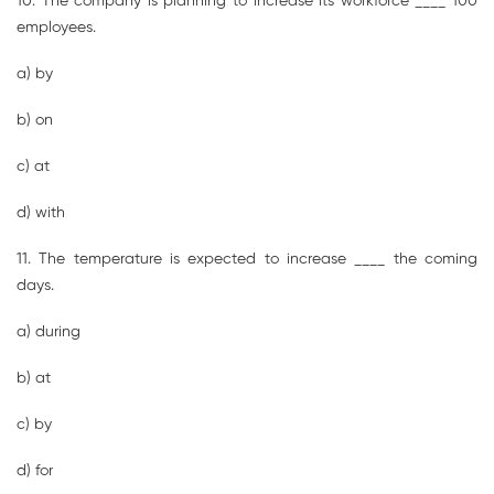
10. The company is planning to increase its workforce ____ 100
employees.
a) by
b) on
c) at
d) with
11. The temperature is expected to increase ____ the coming
days.
a) during
b) at
c) by
d) for