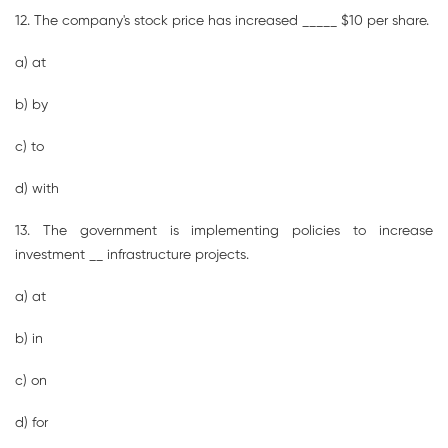
12. The company's stock price has increased _____ $10 per share.
a) at
b) by
c) to
d) with
13. The government is implementing policies to increase
investment __ infrastructure projects.
a) at
b) in
c) on
d) for