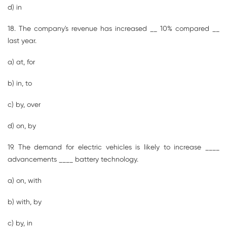
d) in
18. The company's revenue has increased __ 10% compared __
last year.
a) at, for
b) in, to
c) by, over
d) on, by
19. The demand for electric vehicles is likely to increase ____
advancements ____ battery technology.
a) on, with
b) with, by
c) by, in