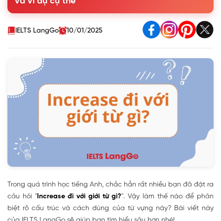
và ví dụ cụ thể
4. Từ đồng nghĩa - trái nghĩa của increase
5. Bài tập vận dụng với increase
IELTS LangGo
10/01/2025
Trong quá trình học tiếng Anh, chắc hẳn rất nhiều bạn đã đặt ra
câu hỏi "
Increase đi với giới từ gì?
". Vậy làm thế nào để phân
biệt rõ cấu trúc và cách dùng của từ vựng này? Bài viết này
của IELTS LangGo sẽ giúp bạn tìm hiểu sâu hơn nhé!