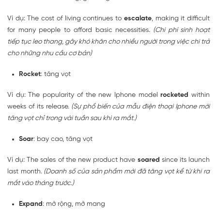
Ví dụ: The cost of living continues to
escalate
, making it difficult
for many people to afford basic necessities.
(Chi phí sinh hoạt
tiếp tục leo thang, gây khó khăn cho nhiều người trong việc chi trả
cho những nhu cầu cơ bản)
Rocket
: tăng vọt
Ví dụ: The popularity of the new Iphone model
rocketed
within
weeks of its release.
(Sự phổ biến của mẫu điện thoại Iphone mới
tăng vọt chỉ trong vài tuần sau khi ra mắt.)
Soar
: bay cao, tăng vọt
Ví dụ: The sales of the new product have
soared
since its launch
last month.
(Doanh số của sản phẩm mới đã tăng vọt kể từ khi ra
mắt vào tháng trước.)
Expand
: mở rộng, mở mang