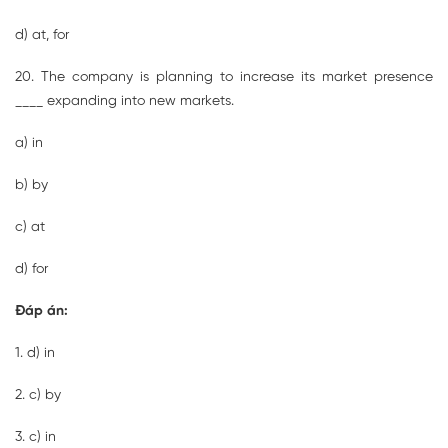
d) at, for
20. The company is planning to increase its market presence
____ expanding into new markets.
a) in
b) by
c) at
d) for
Đáp án:
1. d) in
2. c) by
3. c) in