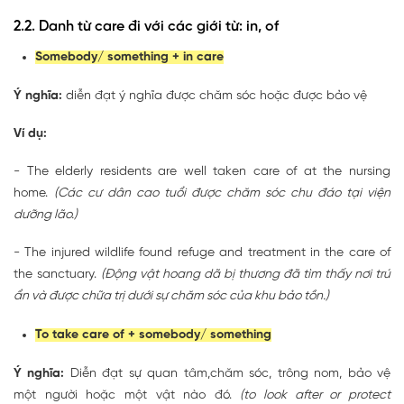
2.2. Danh từ care đi với các giới từ: in, of
Somebody/ something + in care
Ý nghĩa:
diễn đạt ý nghĩa được chăm sóc hoặc được bảo vệ
Ví dụ:
- The elderly residents are well taken care of at the nursing
home.
(Các cư dân cao tuổi được chăm sóc chu đáo tại viện
dưỡng lão.)
- The injured wildlife found refuge and treatment in the care of
the sanctuary.
(Động vật hoang dã bị thương đã tìm thấy nơi trú
ẩn và được chữa trị dưới sự chăm sóc của khu bảo tồn.)
To take care of + somebody/ something
Ý nghĩa:
Diễn đạt sự quan tâm,chăm sóc, trông nom, bảo vệ
một người hoặc một vật nào đó.
(to look after or protect