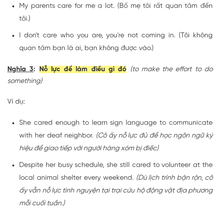
My parents care for me a lot. (Bố mẹ tôi rất quan tâm đến
tôi.)
I don't care who you are, you're not coming in. (Tôi không
quan tâm bạn là ai, bạn không được vào.)
Nghĩa 3
:
Nỗ lực để làm điều gì đó
(to make the effort to do
something)
Ví dụ:
She cared enough to learn sign language to communicate
with her deaf neighbor.
(Cô ấy nỗ lực đủ để học ngôn ngữ ký
hiệu để giao tiếp với người hàng xóm bị điếc)
Despite her busy schedule, she still cared to volunteer at the
local animal shelter every weekend.
(Dù lịch trình bận rộn, cô
ấy vẫn nỗ lực tình nguyện tại trại cứu hộ động vật địa phương
mỗi cuối tuần.)