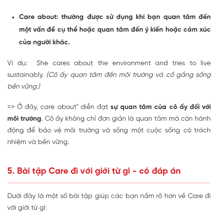
Care about: thường được sử dụng khi bạn quan tâm đến
một vấn đề cụ thể hoặc quan tâm đến ý kiến hoặc cảm xúc
của người khác.
Ví dụ: She cares about the environment and tries to live
sustainably.
(Cô ấy quan tâm đến môi trường và cố gắng sống
bền vững.)
=> Ở đây, care about" diễn đạt
sự quan tâm của cô ấy đối với
môi trường
. Cô ấy không chỉ đơn giản là quan tâm mà còn hành
động để bảo vệ môi trường và sống một cuộc sống có trách
nhiệm và bền vững.
5. Bài tập Care đi với giới từ gì - có đáp án
Dưới đây là một số bài tập giúp các bạn nắm rõ hơn về Care đi
với giới từ gì: