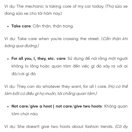
Ví dụ: The mechanic is taking care of my car today. (Thợ sửa xe
đang sửa xe cho tôi hôm nay.)
Take care
: Cẩn thận, thận trọng.
Ví dụ: Take care when you're crossing the street. (
Cẩn thận khi
băng qua đường.)
For all you, I, they, etc. care
: Sử dụng để nói rằng một người
không lo lắng hoặc quan tâm đến việc gì đó xảy ra với ai
đó/cái gì đó.
Ví dụ: They can do whatever they want, for all I care.
(Họ có thể
làm bất cứ điều gì họ muốn, tôi chẳng quan tâm.)
Not care/give a hoot | not care/give two hoots
: Không quan
tâm chút nào.
Ví dụ: She doesn't give two hoots about fashion trends.
(Cô ấy