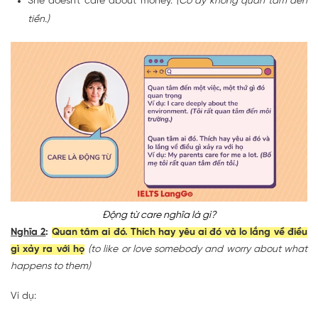
She doesn't care about money.
(Cô ấy không quan tâm đến
tiền.)
Động từ care nghĩa là gì?
Nghĩa 2
:
Quan tâm ai đó. Thích hay yêu ai đó và lo lắng về điều
gì xảy ra với họ
(to like or love somebody and worry about what
happens to them)
Ví dụ: