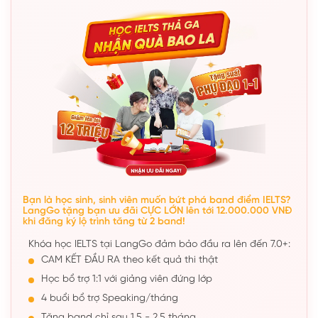
Bạn là học sinh, sinh viên muốn bứt phá band điểm IELTS?
LangGo tặng bạn ưu đãi CỰC LỚN lên tới 12.000.000 VNĐ
khi đăng ký lộ trình tăng từ 2 band!
Khóa học IELTS tại LangGo đảm bảo đầu ra lên đến 7.0+:
CAM KẾT ĐẦU RA theo kết quả thi thật
Học bổ trợ 1:1 với giảng viên đứng lớp
4 buổi bổ trợ Speaking/tháng
Tăng band chỉ sau 1,5 - 2,5 tháng