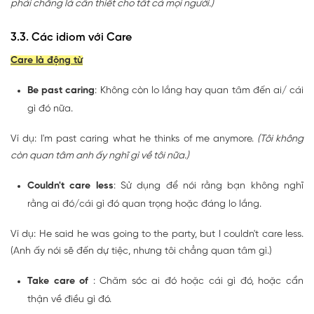
phải chăng là cần thiết cho tất cả mọi người.)
3.3. Các idiom với Care
Care là động từ
Be past caring
: Không còn lo lắng hay quan tâm đến ai/ cái
gì đó nữa.
Ví dụ: I'm past caring what he thinks of me anymore.
(Tôi không
còn quan tâm anh ấy nghĩ gì về tôi nữa.)
Couldn't care less
: Sử dụng để nói rằng bạn không nghĩ
rằng ai đó/cái gì đó quan trọng hoặc đáng lo lắng.
Ví dụ: He said he was going to the party, but I couldn't care less.
(Anh ấy nói sẽ đến dự tiệc, nhưng tôi chẳng quan tâm gì.)
Take care of
: Chăm sóc ai đó hoặc cái gì đó, hoặc cẩn
thận về điều gì đó.