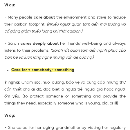
Ví dụ:
- Many people
care about
the environment and strive to reduce
their carbon footprint.
(Nhiều người quan tâm đến môi trường và
cố gắng giảm thiểu lượng khí thải carbon.)
- Sarah
cares deeply about
her friends' well-being and always
listens to their problems.
(Sarah rất quan tâm đến hạnh phúc của
bạn bè và luôn lắng nghe những vấn đề của họ.)
Care for + somebody/ something
Ý nghĩa:
Chăm sóc, nuôi dưỡng, bảo vệ và cung cấp những thứ
cần thiết cho ai đó, đặc biệt là người trẻ, người già hoặc người
ốm yếu. (to protect someone or something and provide the
things they need, especially someone who is young, old, or ill)
Ví dụ:
- She cared for her aging grandmother by visiting her regularly