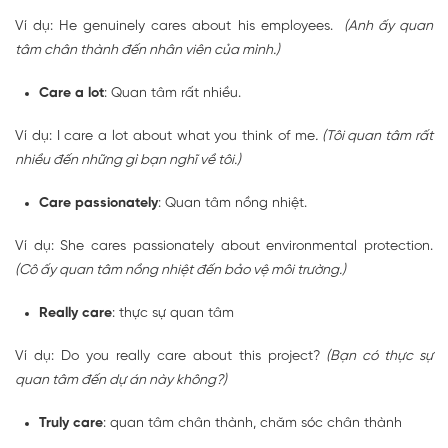
Ví dụ: He genuinely cares about his employees.
(Anh ấy quan
tâm chân thành đến nhân viên của mình.)
Care a lot
: Quan tâm rất nhiều.
Ví dụ: I care a lot about what you think of me
. (Tôi quan tâm rất
nhiều đến những gì bạn nghĩ về tôi.)
Care passionately
: Quan tâm nồng nhiệt.
Ví dụ: She cares passionately about environmental protection.
(Cô ấy quan tâm nồng nhiệt đến bảo vệ môi trường.)
Really care
: thực sự quan tâm
Ví dụ: Do you really care about this project?
(Bạn có thực sự
quan tâm đến dự án này không?)
Truly care
: quan tâm chân thành, chăm sóc chân thành