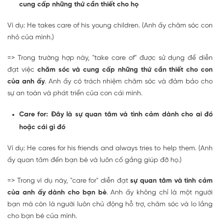
cung cấp những thứ cần thiết cho họ
Ví dụ: He takes care of his young children. (Anh ấy chăm sóc con
nhỏ của mình.)
=> Trong trường hợp này, "take care of" được sử dụng để diễn
đạt việc
chăm sóc và cung cấp những thứ cần thiết cho con
của anh ấy
. Anh ấy có trách nhiệm chăm sóc và đảm bảo cho
sự an toàn và phát triển của con cái mình.
Care for: Đây là sự quan tâm và tình cảm dành cho ai đó
hoặc cái gì đó
Ví dụ: He cares for his friends and always tries to help them. (Anh
ấy quan tâm đến bạn bè và luôn cố gắng giúp đỡ họ.)
=> Trong ví dụ này, "care for" diễn đạt
sự quan tâm và tình cảm
của anh ấy dành cho bạn bè
. Anh ấy không chỉ là một người
bạn mà còn là người luôn chủ động hỗ trợ, chăm sóc và lo lắng
cho bạn bè của mình.