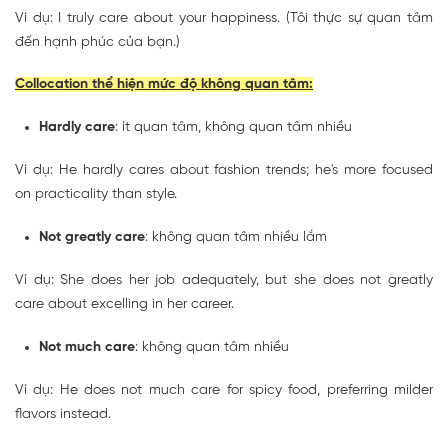
Ví dụ: I truly care about your happiness. (Tôi thực sự quan tâm
đến hạnh phúc của bạn.)
Collocation thể hiện mức độ không quan tâm:
Hardly care
: ít quan tâm, không quan tâm nhiều
Ví dụ: He hardly cares about fashion trends; he's more focused
on practicality than style.
Not greatly care
: không quan tâm nhiều lắm
Ví dụ: She does her job adequately, but she does not greatly
care about excelling in her career.
Not much care
: không quan tâm nhiều
Ví dụ: He does not much care for spicy food, preferring milder
flavors instead.