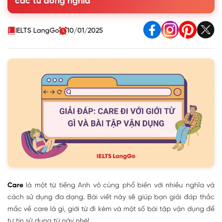
các từ đồng nghĩa
2. Care đi với giới từ gì?
3. Một số cụm từ thông dụng với Care trong tiếng Anh
4. Phân biệt (take) care of, care for và care about trong
IELTS LangGo
10/01/2025
tiếng Anh
5. Bài tập Care đi với giới từ gì - có đáp án
Care
là một từ tiếng Anh vô cùng phổ biến với nhiều nghĩa và
cách sử dụng đa dạng. Bài viết này sẽ giúp bạn giải đáp thắc
mắc về care là gì, giới từ đi kèm và một số bài tập vận dụng để
tự tin sử dụng từ này nhé!.