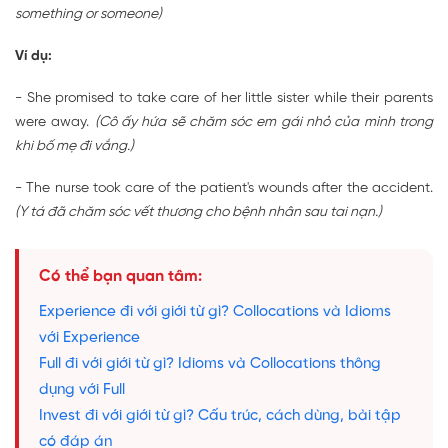
something or someone)
Ví dụ:
- She promised to take care of her little sister while their parents
were away.
(Cô ấy hứa sẽ chăm sóc em gái nhỏ của mình trong
khi bố mẹ đi vắng.)
- The nurse took care of the patient's wounds after the accident.
(Y tá đã chăm sóc vết thương cho bệnh nhân sau tai nạn.)
Có thể bạn quan tâm:
Experience đi với giới từ gì? Collocations và Idioms
với Experience
Full đi với giới từ gì? Idioms và Collocations thông
dụng với Full
Invest đi với giới từ gì? Cấu trúc, cách dùng, bài tập
có đáp án