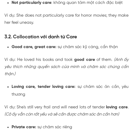
Not particularly care
: không quan tâm một cách đặc biệt
Ví dụ: She does not particularly care for horror movies; they make
her feel uneasy.
3.2. Collocation với danh từ Care
Good care, great care:
sự chăm sóc kỹ càng, cẩn thận
Ví dụ: He loved his books and took
good care
of them.
(Anh ấy
yêu thích những quyển sách của mình và chăm sóc chúng cẩn
thận.)
Loving care, tender loving care:
sự chăm sóc ân cần, yêu
thương
Ví dụ: She's still very frail and will need lots of tender
loving care
.
(Cô ấy vẫn còn rất yếu và sẽ cần được chăm sóc ân cần hơn)
Private care:
sự chăm sóc riêng