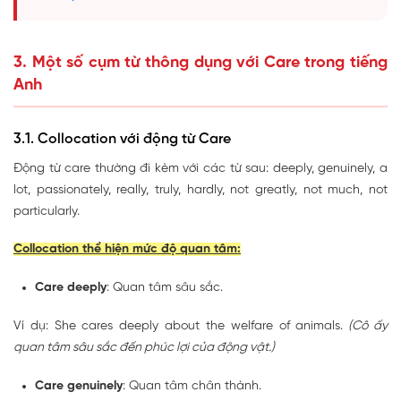
3. Một số cụm từ thông dụng với Care trong tiếng
Anh
3.1. Collocation với động từ Care
Động từ care thường đi kèm với các từ sau: deeply, genuinely, a
lot, passionately, really, truly, hardly, not greatly, not much, not
particularly.
Collocation thể hiện mức độ quan tâm:
Care deeply
: Quan tâm sâu sắc.
Ví dụ: She cares deeply about the welfare of animals.
(Cô ấy
quan tâm sâu sắc đến phúc lợi của động vật.)
Care genuinely
: Quan tâm chân thành.