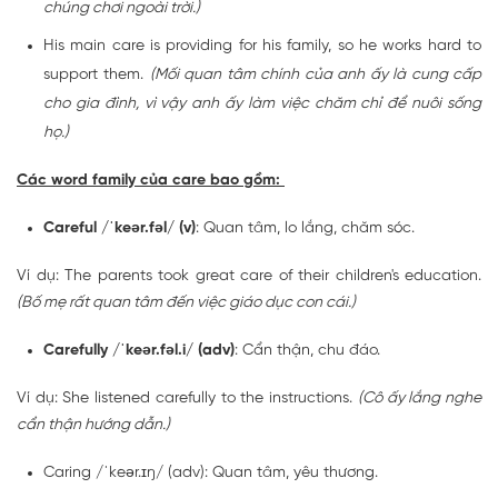
chúng chơi ngoài trời.)
His main care is providing for his family, so he works hard to
support them.
(Mối quan tâm chính của anh ấy là cung cấp
cho gia đình, vì vậy anh ấy làm việc chăm chỉ để nuôi sống
họ.)
Các word family của care bao gồm:
Careful /ˈkeər.fəl/ (v)
: Quan tâm, lo lắng, chăm sóc.
Ví dụ: The parents took great care of their children's education.
(Bố mẹ rất quan tâm đến việc giáo dục con cái.)
Carefully /ˈkeər.fəl.i/ (adv)
: Cẩn thận, chu đáo.
Ví dụ: She listened carefully to the instructions.
(Cô ấy lắng nghe
cẩn thận hướng dẫn.)
Caring /ˈkeər.ɪŋ/ (adv): Quan tâm, yêu thương.