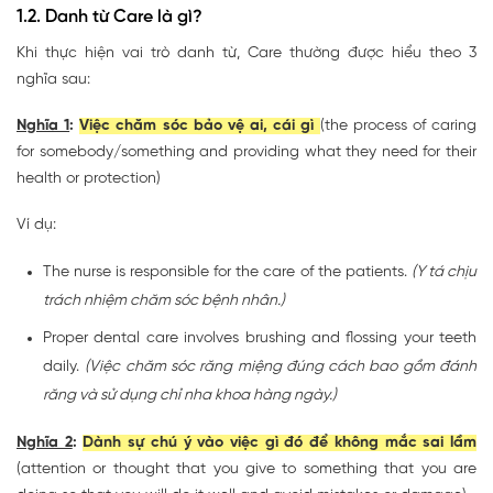
1.2. Danh từ Care là gì?
Khi thực hiện vai trò danh từ, Care thường được hiểu theo 3
nghĩa sau:
Nghĩa 1
:
Việc chăm sóc bảo vệ ai, cái gì
(the process of caring
for somebody/something and providing what they need for their
health or protection)
Ví dụ:
The nurse is responsible for the care of the patients.
(Y tá chịu
trách nhiệm chăm sóc bệnh nhân.)
Proper dental care involves brushing and flossing your teeth
daily.
(Việc chăm sóc răng miệng đúng cách bao gồm đánh
răng và sử dụng chỉ nha khoa hàng ngày.)
Nghĩa 2
:
Dành sự chú ý vào việc gì đó để không mắc sai lầm
(attention or thought that you give to something that you are