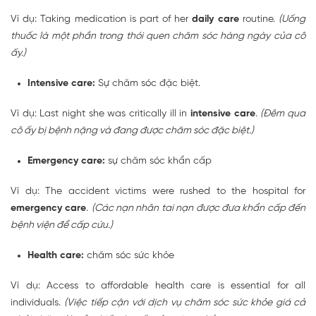
Ví dụ: Taking medication is part of her
daily care
routine.
(Uống
thuốc là một phần trong thói quen chăm sóc hàng ngày của cô
ấy.)
Intensive care:
Sự chăm sóc đặc biệt.
Ví dụ: Last night she was critically ill in
intensive care
.
(Đêm qua
cô ấy bị bệnh nặng và đang được chăm sóc đặc biệt.)
Emergency care:
sự chăm sóc khẩn cấp
Ví dụ: The accident victims were rushed to the hospital for
emergency care
.
(Các nạn nhân tai nạn được đưa khẩn cấp đến
bệnh viện để cấp cứu.)
Health care:
chăm sóc sức khỏe
Ví dụ: Access to affordable health care is essential for all
individuals.
(Việc tiếp cận với dịch vụ chăm sóc sức khỏe giá cả