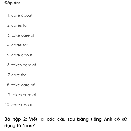
Đáp án:
care about
cares for
take care of
cares for
care about
takes care of
care for
take care of
takes care of
care about
Bài tập 2: Viết lại các câu sau bằng tiếng Anh có sử
dụng từ “care”