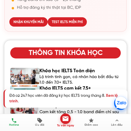
Hỗ trợ đăng ký thi thật tại BC, IDP
NHẬN KHUYẾN MÃI
TEST IELTS MIỄN PHÍ
THÔNG TIN KHÓA HỌC
Khóa học IELTS Toàn diện
Lộ trình tinh gọn, cá nhân hóa bắt đầu từ
1.0 đến 7.0+ IELTS.
Khóa IELTS cam kết 7.5+
100% giảng viên 8.5+ IELTS Overall đứng
lớp.
Khoá học IELTS Online
Cam kết tăng 0,5 - 1.0 band điểm chỉ sau
Đã có 247 học viên đã đăng ký học IELTS trong tháng 8.
Xem lộ
1,5 - 2 tháng.
trình
.
IELTS cho học sinh Cấp 2
Hotline
Ưu đãi
Điểm cao
Lên đầu
Tư vấn ngay
Chinh phục ước mơ đỗ trường cấp 3 top