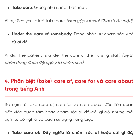
Take care
: Giống như chào thân mật.
Ví dụ: See you later! Take care.
(Hẹn gặp lại sau! Chào thân mật!)
Under the care of somebody
: Đang nhận sự chăm sóc y tế
từ ai đó.
Ví dụ: The patient is under the care of the nursing staff.
(Bệnh
nhân đang được đội ngũ y tá chăm sóc.)
4. Phân biệt (take) care of, care for và care about
trong tiếng Anh
Ba cụm từ take care of, care for và care about đều liên quan
đến việc quan tâm hoặc chăm sóc ai đó/cái gì đó, nhưng mỗi
cụm từ có nghĩa và cách sử dụng riêng biệt:
Take care of: Đây nghĩa là chăm sóc ai hoặc cái gì đó,