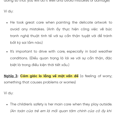
doing so that you will do it well and avoid mistakes or damage)
Ví dụ:
He took great care when painting the delicate artwork to
avoid any mistakes. (Anh ấy thực hiện công việc vẽ bức
tranh nghệ thuật tinh tế với sự cẩn thận tuyệt vời để tránh
bất kỳ sai lầm nào.)
It's important to drive with care, especially in bad weather
conditions. (Điều quan trọng là lái xe với sự cẩn thận, đặc
biệt là trong điều kiện thời tiết xấu.)
Nghĩa 3
:
Cảm giác lo lắng về một vấn đề
(a feeling of worry;
something that causes problems or worries)
Ví dụ:
The children's safety is her main care when they play outside.
(An toàn của trẻ em là mối quan tâm chính của cô ấy khi