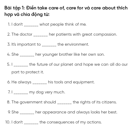
Bài tập 1: Điền take care of, care for và care about thích
hợp và chia động từ:
I don't _______ what people think of me.
The doctor _______ her patients with great compassion.
It's important to _______ the environment.
She _______ her younger brother like her own son.
I _______ the future of our planet and hope we can all do our
part to protect it.
He always _______ his tools and equipment.
I _______ my dog very much.
The government should _______ the rights of its citizens.
She _______ her appearance and always looks her best.
I don't _______ the consequences of my actions.