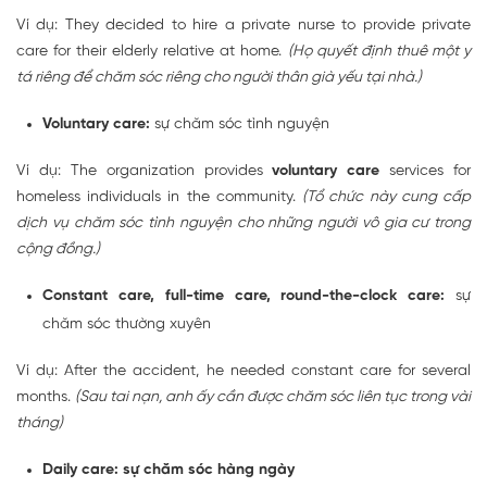
Ví dụ: They decided to hire a private nurse to provide private
care for their elderly relative at home.
(Họ quyết định thuê một y
tá riêng để chăm sóc riêng cho người thân già yếu tại nhà.)
Voluntary care:
sự chăm sóc tình nguyện
Ví dụ: The organization provides
voluntary care
services for
homeless individuals in the community.
(Tổ chức này cung cấp
dịch vụ chăm sóc tình nguyện cho những người vô gia cư trong
cộng đồng.)
Constant care, full-time care, round-the-clock care:
sự
chăm sóc thường xuyên
Ví dụ: After the accident, he needed constant care for several
months.
(Sau tai nạn, anh ấy cần được chăm sóc liên tục trong vài
tháng)
Daily care: sự chăm sóc hàng ngày