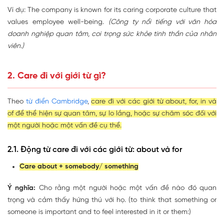
Ví dụ: The company is known for its caring corporate culture that
values employee well-being.
(Công ty nổi tiếng với văn hóa
doanh nghiệp quan tâm, coi trọng sức khỏe tinh thần của nhân
viên.)
2. Care đi với giới từ gì?
Theo
từ điển Cambridge
,
care đi với các giới từ about, for, in và
of để thể hiện sự quan tâm, sự lo lắng, hoặc sự chăm sóc đối với
một người hoặc một vấn đề cụ thể.
2.1. Động từ care đi với các giới từ: about và for
Care about + somebody/ something
Ý nghĩa:
Cho rằng một người hoặc một vấn đề nào đó quan
trọng và cảm thấy hứng thú với họ. (to think that something or
someone is important and to feel interested in it or them:)