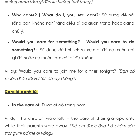
không quan tâm gì đến xu hướng thời trang.)
Who cares? | What do I, you, etc. care?
: Sử dụng để nói
rằng bạn không nghĩ rằng điều gì đó quan trọng hoặc đáng
chú ý.
Would you care for something? | Would you care to do
something?
: Sử dụng để hỏi lịch sự xem ai đó có muốn cái
gì đó hoặc có muốn làm cái gì đó không.
Ví dụ: Would you care to join me for dinner tonight?
(Bạn có
muốn đi ăn tối với tôi tối nay không?)
Care là danh từ
In the care of
: Được ai đó trông nom.
Ví dụ: The children were left in the care of their grandparents
while their parents were away.
(Trẻ em được ông bà chăm sóc
trong khi bố mẹ đi vắng.)