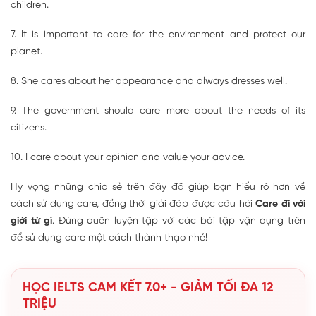
children.
7. It is important to care for the environment and protect our
planet.
8. She cares about her appearance and always dresses well.
9. The government should care more about the needs of its
citizens.
10. I care about your opinion and value your advice.
Hy vọng những chia sẻ trên đây đã giúp bạn hiểu rõ hơn về
cách sử dụng care, đồng thời giải đáp được câu hỏi
Care đi với
giới từ gì
. Đừng quên luyện tập với các bài tập vận dụng trên
để sử dụng care một cách thành thạo nhé!
HỌC IELTS CAM KẾT 7.0+ - GIẢM TỐI ĐA 12
TRIỆU