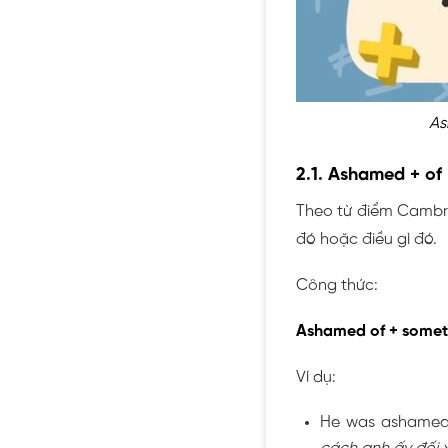
As
2.1. Ashamed + of
Theo từ điểm Cambr
đó hoặc điều gì đó.
Công thức:
Ashamed of + some
Ví dụ:
He was ashamed o