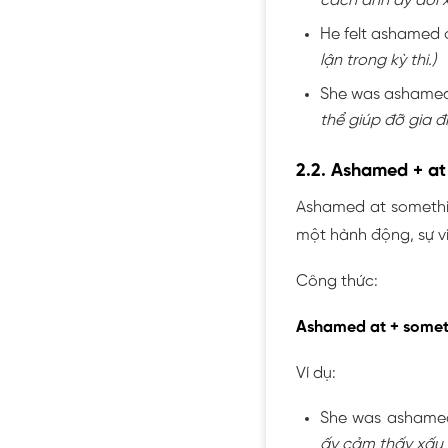
cách anh ấy đối x
He felt ashamed o
lận trong kỳ thi.)
She was ashamed o
thể giúp đỡ gia đ
2.2. Ashamed + at
Ashamed at somethi
một hành động, sự vi
Công thức:
Ashamed at + somet
Ví dụ:
She was ashamed 
ấy cảm thấy xấu 