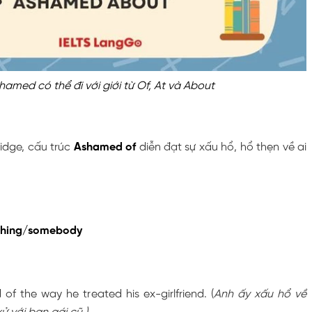
hamed có thể đi với giới từ Of, At và About
idge, cấu trúc
Ashamed of
diễn đạt sự xấu hổ, hổ thẹn về ai
thing/somebody
f the way he treated his ex-girlfriend. (
Anh ấy xấu hổ về