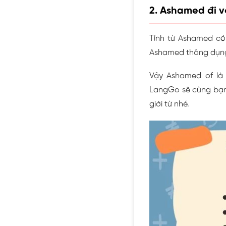
2. Ashamed đi vớ
Tính từ Ashamed có t
Ashamed thông dụng
Vậy Ashamed of là 
LangGo sẽ cùng bạn 
giới từ nhé.