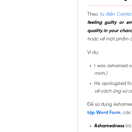
Theo
từ điển Cambr
feeling guilty or
quality in your char
hoặc về một phẩm ch
Ví dụ:
I was ashamed of 
mình.)
He apologized fo
về cách ứng xử củ
Để sử dụng Ashamed
tập Word Form
, cá
Ashamedness
(n)