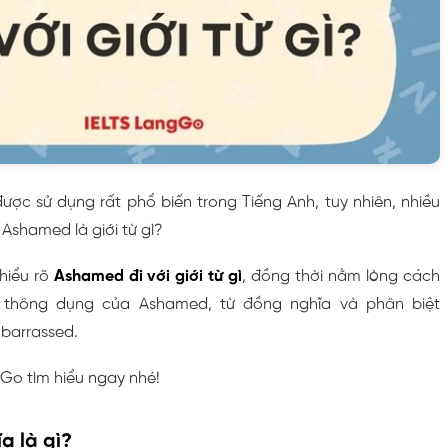
ược sử dụng rất phổ biến trong Tiếng Anh, tuy nhiên, nhiều
Ashamed là giới từ gì?
 hiểu rõ
Ashamed đi với giới từ gì
, đồng thời nằm lòng cách
 thông dụng của Ashamed, từ đồng nghĩa và phân biệt
barrassed.
Go tìm hiểu ngay nhé!
a là gì?