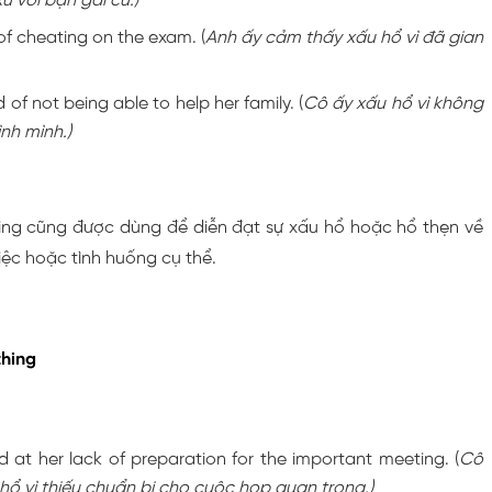
ử với bạn gái cũ.)
f cheating on the exam. (
Anh ấy cảm thấy xấu hổ vì đã gian
f not being able to help her family. (
Cô ấy xấu hổ vì không
ình mình.)
ng cũng được dùng để diễn đạt sự xấu hổ hoặc hổ thẹn về
ệc hoặc tình huống cụ thể.
hing
at her lack of preparation for the important meeting. (
Cô
hổ vì thiếu chuẩn bị cho cuộc họp quan trọng.)