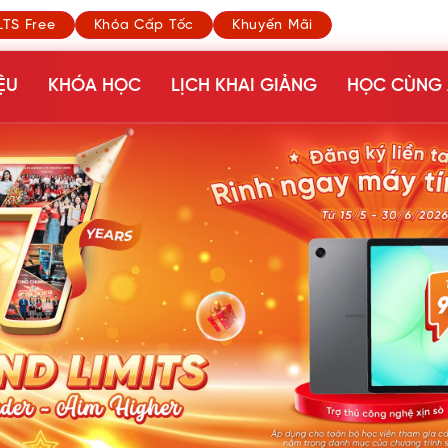
LTS Free
Khóa Cấp Tốc
Khuyến Mãi
ỆU
KHÓA HỌC
LỊCH KHAI GIẢNG
HỌC CÙNG 