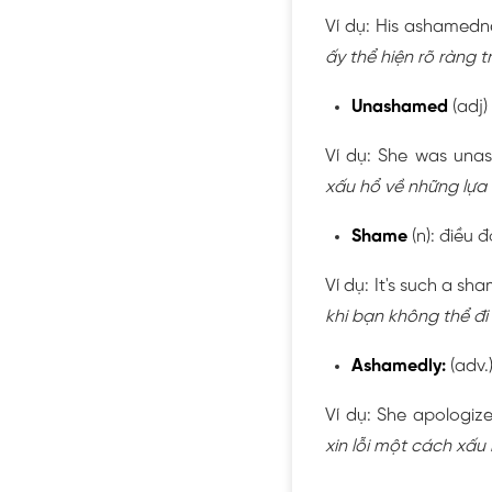
Ví dụ: His ashamedn
ấy thể hiện rõ ràng 
Unashamed
(adj
Ví dụ: She was unas
xấu hổ về những lựa
Shame
(n): điều 
Ví dụ: It's such a sh
khi bạn không thể đi
Ashamedly:
(adv.
Ví dụ: She apologiz
xin lỗi một cách xấu