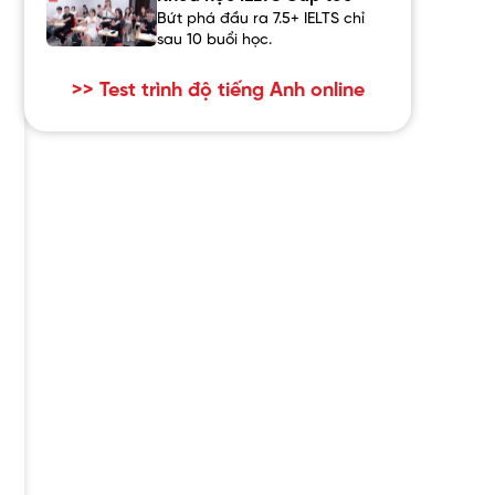
Bứt phá đầu ra 7.5+ IELTS chỉ
sau 10 buổi học.
>> Test trình độ tiếng Anh online