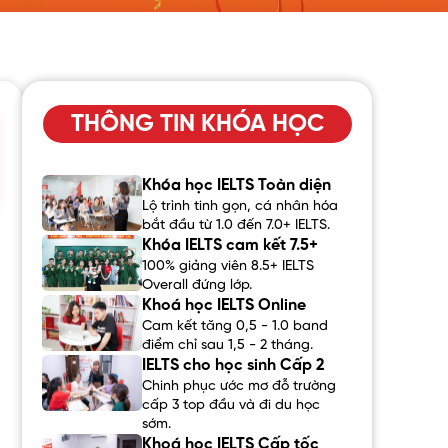
THÔNG TIN KHÓA HỌC
Khóa học IELTS Toàn diện
Lộ trình tinh gọn, cá nhân hóa
bắt đầu từ 1.0 đến 7.0+ IELTS.
Khóa IELTS cam kết 7.5+
100% giảng viên 8.5+ IELTS
Overall đứng lớp.
Khoá học IELTS Online
Cam kết tăng 0,5 - 1.0 band
điểm chỉ sau 1,5 - 2 tháng.
IELTS cho học sinh Cấp 2
Chinh phục ước mơ đỗ trường
cấp 3 top đầu và đi du học
sớm.
Khoá học IELTS Cấp tốc