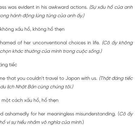
ess was evident in his awkward actions.
(Sự xấu hổ của anh
trong hành động lúng túng của anh ấy.)
) không xấu hổ, không hổ thẹn
hamed of her unconventional choices in life.
(Cô ấy không
 chọn khác thường của mình trong cuộc sống.)
đáng tiếc
ame that you couldn’t travel to Japan with us.
(Thật đáng tiếc
 du lịch Nhật Bản cùng chúng tôi.)
) một cách xấu hổ, hổ thẹn
ed ashamedly for her meaningless misunderstanding. (
Cô ấy
 hổ vì sự hiểu nhầm vô nghĩa của mình.
)