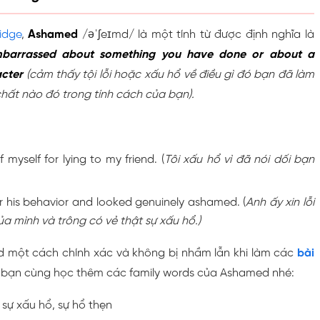
idge
,
Ashamed
/əˈʃeɪmd/ là một tính từ được định nghĩa là
 embarrassed about something you have done or about a
acter
(cảm thấy tội lỗi hoặc xấu hổ về điều gì đó bạn đã làm
ất nào đó trong tính cách của bạn).
myself for lying to my friend. (
Tôi xấu hổ vì đã nói dối bạn
r his behavior and looked genuinely ashamed. (
Anh ấy xin lỗi
a mình và trông có vẻ thật sự xấu hổ.)
 một cách chính xác và không bị nhầm lẫn khi làm các
bài
c bạn cùng học thêm các family words của Ashamed nhé:
: sự xấu hổ, sự hổ thẹn