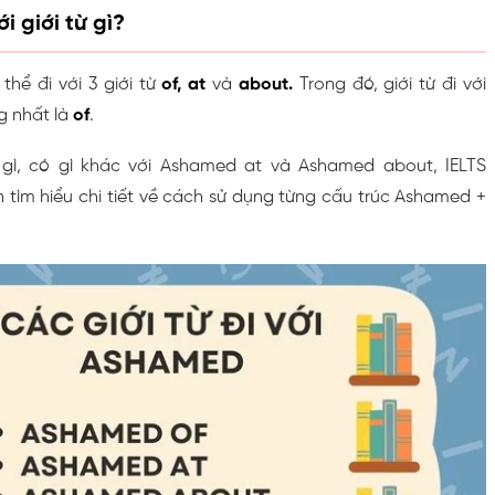
i giới từ gì?
hể đi với 3 giới từ
of, at
và
about.
Trong đó, giới từ đi với
 nhất là
of
.
gì, có gì khác với Ashamed at và Ashamed about, IELTS
tìm hiểu chi tiết về cách sử dụng từng cấu trúc Ashamed +