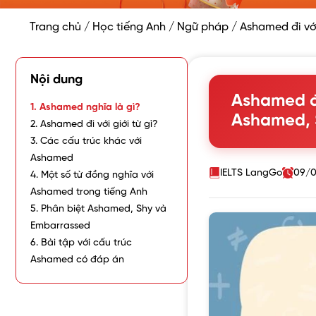
Trang chủ
/
Học tiếng Anh
/
Ngữ pháp
/
Ashamed đi với
Nội dung
Ashamed đi
1. Ashamed nghĩa là gì?
Ashamed, 
2. Ashamed đi với giới từ gì?
3. Các cấu trúc khác với
Ashamed
IELTS LangGo
09/0
4. Một số từ đồng nghĩa với
Ashamed trong tiếng Anh
5. Phân biệt Ashamed, Shy và
Embarrassed
6. Bài tập với cấu trúc
Ashamed có đáp án