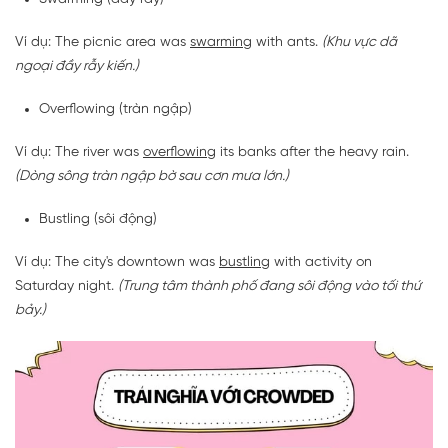
Ví dụ: The picnic area was
swarming
with ants.
(Khu vực dã
ngoại đầy rẫy kiến.)
Overflowing (tràn ngập)
Ví dụ: The river was
overflowing
its banks after the heavy rain.
(Dòng sông tràn ngập bờ sau cơn mưa lớn.)
Bustling (sôi động)
Ví dụ: The city's downtown was
bustling
with activity on
Saturday night.
(Trung tâm thành phố đang sôi động vào tối thứ
bảy.)