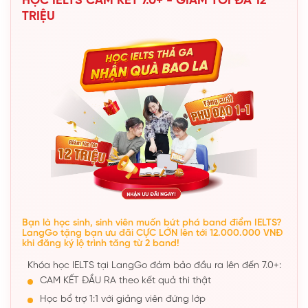
HỌC IELTS CAM KẾT 7.0+ - GIẢM TỐI ĐA 12
TRIỆU
Bạn là học sinh, sinh viên muốn bứt phá band điểm IELTS?
LangGo tặng bạn ưu đãi CỰC LỚN lên tới 12.000.000 VNĐ
khi đăng ký lộ trình tăng từ 2 band!
Khóa học IELTS tại LangGo đảm bảo đầu ra lên đến 7.0+:
CAM KẾT ĐẦU RA theo kết quả thi thật
Học bổ trợ 1:1 với giảng viên đứng lớp