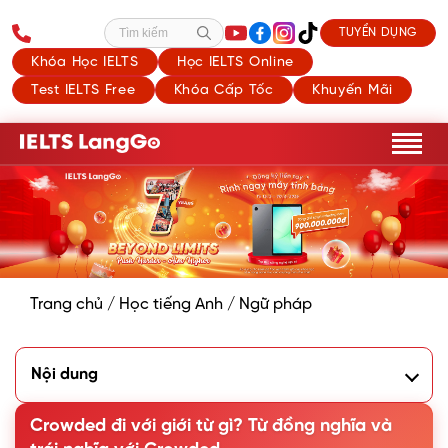
TUYỂN DỤNG
Tìm kiếm
Khóa Học IELTS
Học IELTS Online
Test IELTS Free
Khóa Cấp Tốc
Khuyến Mãi
Trang chủ
/
Học tiếng Anh
/
Ngữ pháp
Nội dung
1. Crowded nghĩa là gì?
2. Crowded đi với giới từ gì?
Crowded đi với giới từ gì? Từ đồng nghĩa và
3. Từ đồng nghĩa và trái nghĩa với tính từ Crowded