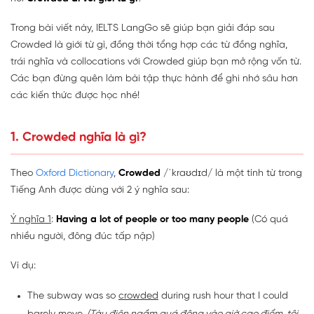
Trong bài viết này, IELTS LangGo sẽ giúp bạn giải đáp sau
Crowded là giới từ gì, đồng thời tổng hợp các từ đồng nghĩa,
trái nghĩa và collocations với Crowded giúp bạn mở rộng vốn từ.
Các bạn đừng quên làm bài tập thực hành để ghi nhớ sâu hơn
các kiến thức được học nhé!
1. Crowded nghĩa là gì?
Theo
Oxford Dictionary
,
Crowded
/ˈkraʊdɪd/ là một tính từ trong
Tiếng Anh được dùng với 2 ý nghĩa sau:
Ý nghĩa 1
:
Having a lot of people or too many people
(Có quá
nhiều người, đông đúc tấp nập)
Ví dụ:
The subway was so
crowded
during rush hour that I could