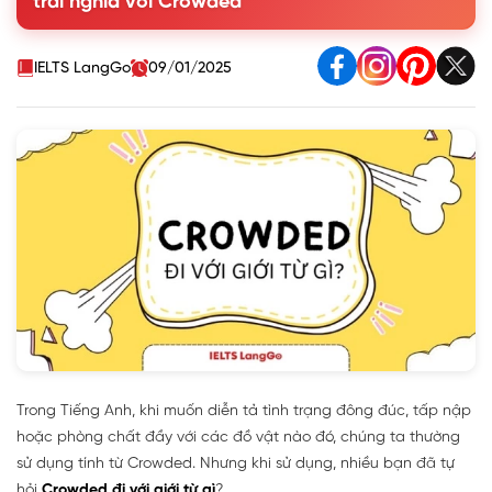
trái nghĩa với Crowded
4. Các cụm từ thông dụng với Crowded
5. Bài tập thực hành Crowded đi với giới từ gì
IELTS LangGo
09/01/2025
Trong Tiếng Anh, khi muốn diễn tả tình trạng đông đúc, tấp nập
hoặc phòng chất đầy với các đồ vật nào đó, chúng ta thường
sử dụng tính từ Crowded. Nhưng khi sử dụng, nhiều bạn đã tự
hỏi
Crowded đi với giới từ gì
?