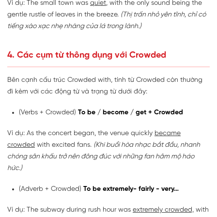
Ví dụ: The small town was
quiet
, with the only sound being the
gentle rustle of leaves in the breeze.
(Thị trấn nhỏ yên tĩnh, chỉ có
tiếng xào xạc nhẹ nhàng của lá trong lành.)
4. Các cụm từ thông dụng với Crowded
Bên cạnh cấu trúc Crowded with, tính từ Crowded còn thường
đi kèm với các động từ và trạng từ dưới đây:
(Verbs + Crowded)
To be / become / get + Crowded
Ví dụ: As the concert began, the venue quickly
became
crowded
with excited fans.
(Khi buổi hòa nhạc bắt đầu, nhanh
chóng sân khấu trở nên đông đúc với những fan hâm mộ háo
hức.)
(Adverb + Crowded)
To be extremely- fairly - very…
Ví dụ: The subway during rush hour was
extremely crowded,
with