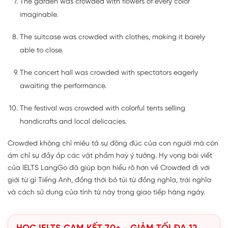
The garden was crowded with flowers of every color
imaginable.
The suitcase was crowded with clothes, making it barely
able to close.
The concert hall was crowded with spectators eagerly
awaiting the performance.
The festival was crowded with colorful tents selling
handicrafts and local delicacies.
Crowded không chỉ miêu tả sự đông đúc của con người mà còn
ám chỉ sự đầy ắp các vật phẩm hay ý tưởng. Hy vọng bài viết
của IELTS LangGo đã giúp bạn hiểu rõ hơn về Crowded đi với
giới từ gì Tiếng Anh, đồng thời bỏ túi từ đồng nghĩa, trái nghĩa
và cách sử dụng của tính từ này trong giao tiếp hàng ngày.