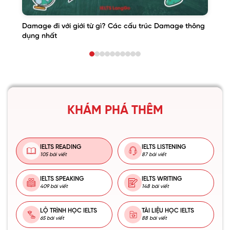
Damage đi với giới từ gì? Các cấu trúc Damage thông
dụng nhất
KHÁM PHÁ THÊM
IELTS READING
IELTS LISTENING
105 bài viết
87 bài viết
IELTS SPEAKING
IELTS WRITING
409 bài viết
148 bài viết
LỘ TRÌNH HỌC IELTS
TÀI LIỆU HỌC IELTS
65 bài viết
88 bài viết