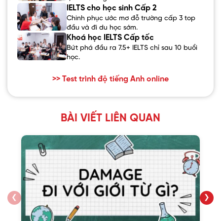
IELTS cho học sinh Cấp 2
Chinh phục ước mơ đỗ trường cấp 3 top
đầu và đi du học sớm.
Khoá học IELTS Cấp tốc
Bứt phá đầu ra 7.5+ IELTS chỉ sau 10 buổi
học.
>> Test trình độ tiếng Anh online
BÀI VIẾT LIÊN QUAN
❮
❯