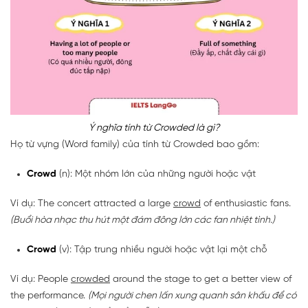
Ý nghĩa tính từ Crowded là gì?
Họ từ vựng (Word family) của tính từ Crowded bao gồm:
Crowd
(n): Một nhóm lớn của những người hoặc vật
Ví dụ: The concert attracted a large
crowd
of enthusiastic fans.
(Buổi hòa nhạc thu hút một đám đông lớn các fan nhiệt tình.)
Crowd
(v): Tập trung nhiều người hoặc vật lại một chỗ
Ví dụ: People
crowded
around the stage to get a better view of
the performance.
(Mọi người chen lấn xung quanh sân khấu để có