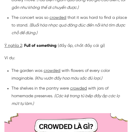
barely move.
(Tàu điện ngầm quá đông vào giờ cao điểm, tôi
gần như không thể di chuyển được.)
The concert was so
crowded
that it was hard to find a place
to stand.
(Buổi hòa nhạc quá đông đúc đến nỗi khó tìm được
chỗ để đứng.)
Ý nghĩa 2
:
Full of something
(đầy ắp, chất đầy cái gì)
Ví dụ:
The garden was
crowded
with flowers of every color
imaginable.
(Khu vườn đầy hoa màu sắc đủ loại.)
The shelves in the pantry were
crowded
with jars of
homemade preserves.
(Các kệ trong tủ bếp đầy ắp các lọ
mứt tự làm.)