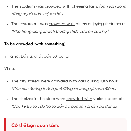
The stadium was
crowded with
cheering fans.
(Sân vận động
đông người hâm mộ reo hò.)
The restaurant was
crowded with
diners enjoying their meals.
(Nhà hàng đông khách thưởng thức bữa ăn của họ.)
To be crowded (with something)
Ý nghĩa: Đầy ự, chất đầy với cái gì
Ví dụ:
The city streets were
crowded with
cars during rush hour.
(Các con đường thành phố đông xe trong giờ cao điểm.)
The shelves in the store were
crowded with
various products.
(Các kệ trong cửa hàng đầy ắp các sản phẩm đa dạng.)
Có thể bạn quan tâm: