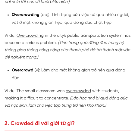
cái nhìn tốt hơn về buổi biểu diễn.)
Overcrowding
(adj): Tình trạng của việc có quá nhiều người,
vật ở một không gian hẹp; quá đông đúc chật hẹp
Ví dụ:
Overcrowding
in the city's public transportation system has
become a serious problem.
(Tình trạng quá đông đúc trong hệ
thống giao thông công cộng của thành phố đã trở thành một vấn
đề nghiêm trọng.)
Overcrowd
(v): Làm cho một không gian trở nên quá đông
đúc
Ví dụ: The small classroom was
overcrowded
with students,
making it difficult to concentrate.
(Lớp học nhỏ bị quá đông đúc
với học sinh, làm cho việc tập trung trở nên khó khăn.)
2. Crowded đi với giới từ gì?