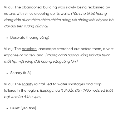
Ví dụ: The
abandoned
building was slowly being reclaimed by
nature, with vines creeping up its walls.
(Tòa nhà bị bỏ hoang
đang dần được thiên nhiên chiếm đóng, với những loài cây leo bò
dài dài trên tường của nó.)
Desolate (hoang vắng)
Ví dụ: The
desolate
landscape stretched out before them, a vast
expanse of barren land.
(Phong cảnh hoang vắng trải dài trước
mắt họ, một vùng đất hoang vắng rộng lớn.)
Scanty (ít ỏi)
Ví dụ: The
scanty
rainfall led to water shortages and crop
failures in the region.
(Lượng mưa ít ỏi dẫn đến thiếu nước và thất
bại vụ mùa ở khu vực.)
Quiet (yên tĩnh)