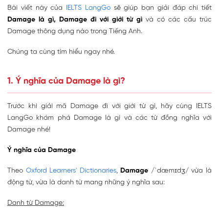
Bài viết này của
IELTS LangGo
sẽ giúp bạn giải đáp chi tiết
Damage là gì, Damage đi với giới từ gì
và có các cấu trúc
Damage thông dụng nào trong Tiếng Anh.
Chúng ta cùng tìm hiểu ngay nhé.
1. Ý nghĩa của Damage là gì?
Trước khi giải mã Damage đi với giới từ gì, hãy cùng IELTS
LangGo khám phá Damage là gì và các từ đồng nghĩa với
Damage nhé!
Ý nghĩa của Damage
Theo
Oxford Learners' Dictionaries
,
Damage
/ˈdæmɪdʒ/ vừa là
động từ, vừa là danh từ mang những ý nghĩa sau:
Danh từ Damage: