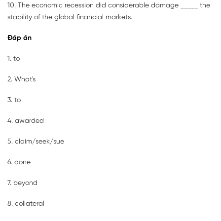
10. The economic recession did considerable damage _____ the
stability of the global financial markets.
Đáp án
1. to
2. What's
3. to
4. awarded
5. claim/seek/sue
6. done
7. beyond
8. collateral