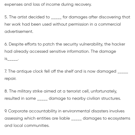
expenses and loss of income during recovery.
5. The artist decided to _____ for damages after discovering that
her work had been used without permission in a commercial
advertisement.
6. Despite efforts to patch the security vulnerability, the hacker
had already accessed sensitive information. The damage
is_____.
7. The antique clock fell off the shelf and is now damaged _____
repair.
8. The military strike aimed at a terrorist cell, unfortunately,
resulted in some _____ damage to nearby civilian structures.
9. Corporate accountability in environmental disasters involves
assessing which entities are liable _____ damages to ecosystems
and local communities.