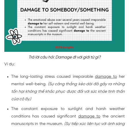
Trả lời câu hỏi: Damage đi với giới từ gì?
Ví dụ:
The long-lasting stress caused irreparable
damage to
her
mental well-being.
(Sự căng thẳng kéo dài đã gây ra những
tổn hại không thể khắc phục được đối với sức khỏe tinh thần
của cô ấy.)
The constant exposure to sunlight and harsh weather
conditions has caused significant
damage to
the ancient
manuscripts in the museum.
(Sự tiếp xúc liên tục với ánh sáng