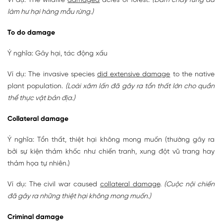
Ví dụ: The wildfire
damaged
acres of forest.
(Đám cháy rừng đã
làm hư hại hàng mẫu rừng.)
To do damage
Ý nghĩa: Gây hại, tác động xấu
Ví dụ: The invasive species
did extensive damage
to the native
plant population.
(Loài xâm lấn đã gây ra tổn thất lớn cho quần
thể thực vật bản địa.)
Collateral damage
Ý nghĩa: Tổn thất, thiệt hại không mong muốn (thường gây ra
bởi sự kiện thảm khốc như chiến tranh, xung đột vũ trang hay
thảm họa tự nhiên.)
Ví dụ: The civil war caused
collateral damage
.
(Cuộc nội chiến
đã gây ra những thiệt hại không mong muốn.)
Criminal damage