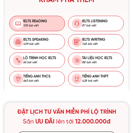
KHÁM PHÁ THÊM
IELTS READING
IELTS LISTENING
105 bài viết
87 bài viết
IELTS SPEAKING
IELTS WRITING
409 bài viết
148 bài viết
LỘ TRÌNH HỌC IELTS
TÀI LIỆU HỌC IELTS
65 bài viết
88 bài viết
TIẾNG ANH THCS
TIẾNG ANH THPT
663 bài viết
428 bài viết
ĐẶT LỊCH TƯ VẤN MIỄN PHÍ LỘ TRÌNH
Săn
ƯU ĐÃI
lên tới
12.000.000đ