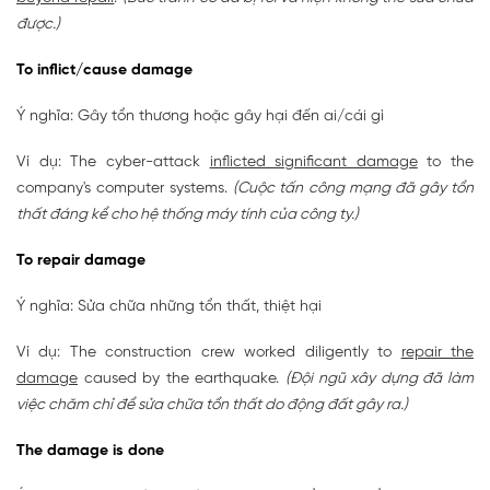
được.)
To inflict/cause damage
Ý nghĩa: Gây tổn thương hoặc gây hại đến ai/cái gì
Ví dụ: The cyber-attack
inflicted significant damage
to the
company's computer systems.
(Cuộc tấn công mạng đã gây tổn
thất đáng kể cho hệ thống máy tính của công ty.)
To repair damage
Ý nghĩa: Sửa chữa những tổn thất, thiệt hại
Ví dụ: The construction crew worked diligently to
repair the
damage
caused by the earthquake.
(Đội ngũ xây dựng đã làm
việc chăm chỉ để sửa chữa tổn thất do động đất gây ra.)
The damage is done