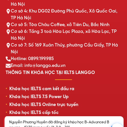
Hà Nội
Cơ sở 4: Khu DG02 Đường Phủ Quốc, Xã Quốc Oai,
TP Hà Nội
Cơ sở 5: Tòa Châu Coffee, xã Tiên Du, Bắc Ninh
Cơ sở 6: Tầng 3 toà Hòa Lạc Plaza, xã Hòa Lạc, TP
Hà Nội
Cơ sở 7: Số 169 Xuân Thủy, phường Cầu Giấy, TP Hà
Nội
Hotline: 0899.199.985
Email: info@langgo.edu.vn
THÔNG TIN KHÓA HỌC TẠI IELTS LANGGO
Khóa học IELTS cam kết đầu ra
Khóa học IELTS 7.5 Power Up
Khóa học IELTS Online trực tuyến
Khóa học IELTS cấp tốc
Lịch khai giảng lớp học mới nhất
Nguyễn Phương Huyền đã đăng ký khóa học B-Advanced B