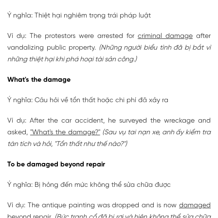
Ý nghĩa: Thiệt hại nghiêm trọng trái pháp luật
Ví dụ: The protestors were arrested for
criminal damage
after
vandalizing public property.
(Những người biểu tình đã bị bắt vì
những thiệt hại khi phá hoại tài sản công.)
What's the damage
Ý nghĩa: Câu hỏi về tổn thất hoặc chi phí đã xảy ra
Ví dụ: After the car accident, he surveyed the wreckage and
asked,
"What's the damage?"
(Sau vụ tai nạn xe, anh ấy kiểm tra
tàn tích và hỏi, "Tổn thất như thế nào?")
To be damaged beyond repair
Ý nghĩa: Bị hỏng đến mức không thể sửa chữa được
Ví dụ: The antique painting was dropped and is now
damaged
beyond repair
.
(Bức tranh cổ đã bị rơi và hiện không thể sửa chữa