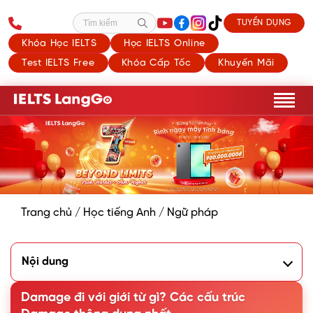
TUYỂN DỤNG
Tìm kiếm
Khóa Học IELTS
Học IELTS Online
Test IELTS Free
Khóa Cấp Tốc
Khuyến Mãi
Trang chủ
/
Học tiếng Anh
/
Ngữ pháp
Nội dung
1. Ý nghĩa của Damage là gì?
2. Damage đi với giới từ gì?
Damage đi với giới từ gì? Các cấu trúc
3. Các collocations thông dụng với Damage