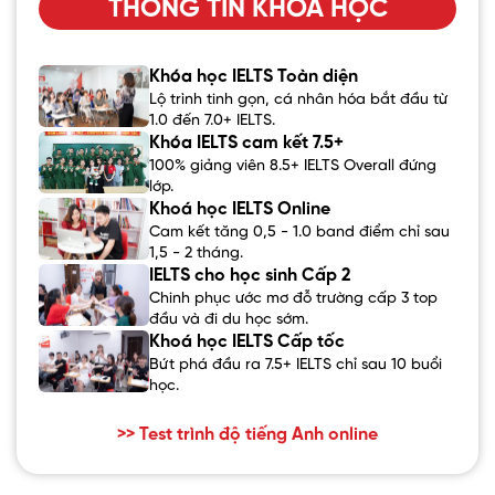
THÔNG TIN KHÓA HỌC
Khóa học IELTS Toàn diện
Lộ trình tinh gọn, cá nhân hóa bắt đầu từ
1.0 đến 7.0+ IELTS.
Khóa IELTS cam kết 7.5+
100% giảng viên 8.5+ IELTS Overall đứng
lớp.
Khoá học IELTS Online
Cam kết tăng 0,5 - 1.0 band điểm chỉ sau
1,5 - 2 tháng.
IELTS cho học sinh Cấp 2
Chinh phục ước mơ đỗ trường cấp 3 top
đầu và đi du học sớm.
Khoá học IELTS Cấp tốc
Bứt phá đầu ra 7.5+ IELTS chỉ sau 10 buổi
học.
>> Test trình độ tiếng Anh online