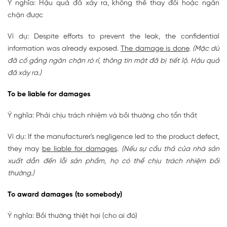
Ý nghĩa: Hậu quả đã xảy ra, không thể thay đổi hoặc ngăn
chặn được
Ví dụ: Despite efforts to prevent the leak, the confidential
information was already exposed.
The damage is done
.
(Mặc dù
đã cố gắng ngăn chặn rò rỉ, thông tin mật đã bị tiết lộ. Hậu quả
đã xảy ra.)
To be liable for damages
Ý nghĩa: Phải chịu trách nhiệm và bồi thường cho tổn thất
Ví dụ: If the manufacturer's negligence led to the product defect,
they may
be liable for damages
.
(Nếu sự cẩu thả của nhà sản
xuất dẫn đến lỗi sản phẩm, họ có thể chịu trách nhiệm bồi
thường.)
To award damages (to somebody)
Ý nghĩa: Bồi thường thiệt hại (cho ai đó)