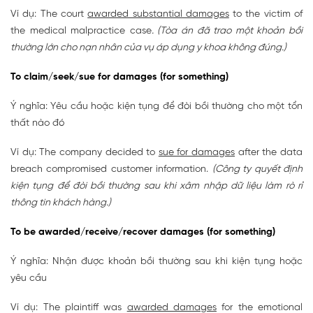
Ví dụ: The court
awarded substantial damages
to the victim of
the medical malpractice case
. (Tòa án đã trao một khoản bồi
thường lớn cho nạn nhân của vụ áp dụng y khoa không đúng.)
To claim/seek/sue for damages (for something)
Ý nghĩa: Yêu cầu hoặc kiện tụng để đòi bồi thường cho một tổn
thất nào đó
Ví dụ: The company decided to
sue for damages
after the data
breach compromised customer information.
(Công ty quyết định
kiện tụng để đòi bồi thường sau khi xâm nhập dữ liệu làm rò rỉ
thông tin khách hàng.)
To be awarded/receive/recover damages (for something)
Ý nghĩa: Nhận được khoản bồi thường sau khi kiện tụng hoặc
yêu cầu
Ví dụ: The plaintiff was
awarded damages
for the emotional