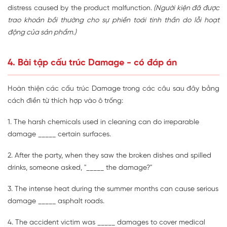
distress caused by the product malfunction.
(Người kiện đã được
trao khoản bồi thường cho sự phiền toái tinh thần do lỗi hoạt
động của sản phẩm.)
4. Bài tập cấu trúc Damage - có đáp án
Hoàn thiện các cấu trúc Damage trong các câu sau đây bằng
cách điền từ thích hợp vào ô trống:
1. The harsh chemicals used in cleaning can do irreparable
damage _____ certain surfaces.
2. After the party, when they saw the broken dishes and spilled
drinks, someone asked, "_____ the damage?"
3. The intense heat during the summer months can cause serious
damage _____ asphalt roads.
4. The accident victim was _____ damages to cover medical