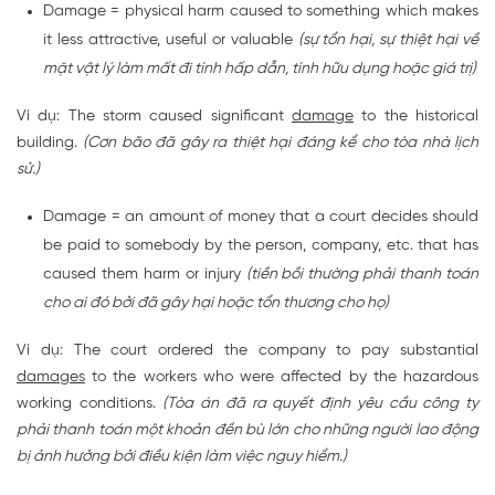
Damage = physical harm caused to something which makes
it less attractive, useful or valuable
(sự tổn hại, sự thiệt hại về
mặt vật lý làm mất đi tính hấp dẫn, tính hữu dụng hoặc giá trị)
Ví dụ: The storm caused significant
damage
to the historical
building.
(Cơn bão đã gây ra thiệt hại đáng kể cho tòa nhà lịch
sử.)
Damage = an amount of money that a court decides should
be paid to somebody by the person, company, etc. that has
caused them harm or injury
(tiền bồi thường phải thanh toán
cho ai đó bởi đã gây hại hoặc tổn thương cho họ)
Ví dụ: The court ordered the company to pay substantial
damages
to the workers who were affected by the hazardous
working conditions.
(Tòa án đã ra quyết định yêu cầu công ty
phải thanh toán một khoản đền bù lớn cho những người lao động
bị ảnh hưởng bởi điều kiện làm việc nguy hiểm.)