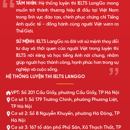
TẦM NHÌN:
Hệ thống luyện thi IELTS LangGo mong
muốn trở thành thương hiệu đi đầu tại Việt Nam
trong lĩnh vực đào tạo, chinh phục chứng chỉ Tiếng
Anh quốc tế - đồng hành cùng người Việt vươn ra
Thế Giới.
SỨ MỆNH:
IELTS LangGo ra đời với sứ mệnh thay đổi
tư duy và thói quen của người Việt trong luyện thi
IELTS nói riêng và học tiếng Anh nói chung, nhằm
giúp người học thành công, hạnh phúc hơn trong sự
nghiệp và cuộc sống.
HỆ THỐNG LUYỆN THI IELTS LANGGO
VPT: Số 201 Cầu Giấy, phường Cầu Giấy, TP Hà Nội
Cơ sở 1: Số 179 Trường Chinh, phường Phương Liệt,
TP Hà Nội
Cơ sở 2: Số 8 Nguyễn Khuyến, phường Hà Đông, TP
Hà Nội
Cơ sở 3: 167 tổ dân phố Phố Săn, Xã Thạch Thất, TP