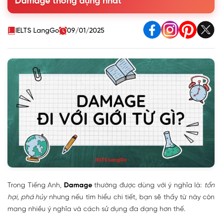
Damage thông dụng nhất
4. Bài tập cấu trúc Damage - có đáp án
IELTS LangGo
09/01/2025
Trong Tiếng Anh,
Damage
thường được dùng với ý nghĩa là:
tổn
hại, phá hủy
nhưng nếu tìm hiểu chi tiết, bạn sẽ thấy từ này còn
mang nhiều ý nghĩa và cách sử dụng đa dạng hơn thế.