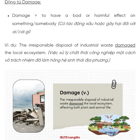
Động từ Damage:
Damage = to have a bad or harmful effect on
something/somebody
(Có tác động xấu hoặc gây hại đối với
ai/cái gì)
Ví dụ: The irresponsible disposal of industrial waste
damaged
the local ecosystem.
(Việc xử lý chất thải công nghiệp một cách
vô trách nhiệm đã làm hỏng hệ sinh thái địa phương.)