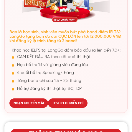
Bạn là học sinh, sinh viên muốn bứt phá band điểm IELTS?
LangGo tặng bạn ưu đãi CỰC LỚN lên tới 12.000.000 VNĐ
khi đăng ký lộ trình tăng từ 2 band!
Khóa học IELTS tại LangGo đảm bảo đầu ra lên đến 7.0+:
CAM KẾT ĐẦU RA theo kết quả thi thật
Học bổ trợ 1:1 với giảng viên đứng lớp
4 buổi bổ trợ Speaking/tháng
Tăng band chỉ sau 1,5 - 2,5 tháng
Hỗ trợ đăng ký thi thật tại BC, IDP
NHẬN KHUYẾN MÃI
TEST IELTS MIỄN PHÍ