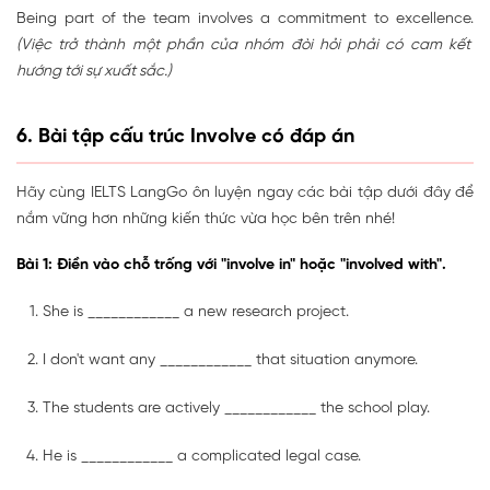
Being part of the team involves a commitment to excellence.
(Việc trở thành một phần của nhóm đòi hỏi phải có cam kết
hướng tới sự xuất sắc.)
6. Bài tập cấu trúc Involve có đáp án
Hãy cùng IELTS LangGo ôn luyện ngay các bài tập dưới đây để
nắm vững hơn những kiến thức vừa học bên trên nhé!
Bài 1: Điền vào chỗ trống với "involve in" hoặc "involved with".
She is ____________ a new research project.
I don't want any ____________ that situation anymore.
The students are actively ____________ the school play.
He is ____________ a complicated legal case.