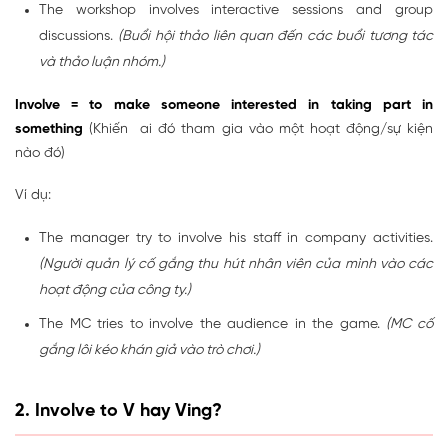
The workshop involves interactive sessions and group
discussions.
(Buổi hội thảo liên quan đến các buổi tương tác
và thảo luận nhóm.)
Involve = to make someone interested in taking part in
something
(Khiến ai đó tham gia vào một hoạt động/sự kiện
nào đó)
Ví dụ:
The manager try to involve his staff in company activities.
(Người quản lý cố gắng thu hút nhân viên của mình vào các
hoạt động của công ty.)
The MC tries to involve the audience in the game.
(MC cố
gắng lôi kéo khán giả vào trò chơi.)
2. Involve to V hay Ving?