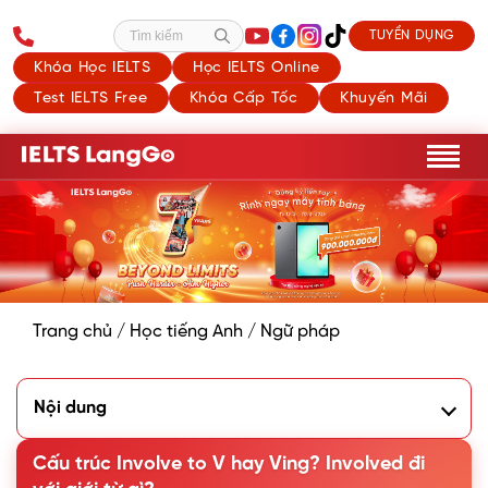
TUYỂN DỤNG
Tìm kiếm
Khóa Học IELTS
Học IELTS Online
Test IELTS Free
Khóa Cấp Tốc
Khuyến Mãi
Trang chủ
/
Học tiếng Anh
/
Ngữ pháp
Nội dung
1. Ý nghĩa của Involve là gì?
2. Involve to V hay Ving?
Cấu trúc Involve to V hay Ving? Involved đi
3. Involved đi với giới từ gì?