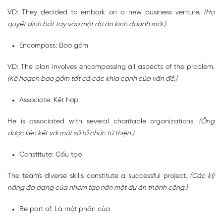
VD: They decided to embark on a new business venture.
(Họ
quyết định bắt tay vào một dự án kinh doanh mới.)
Encompass: Bao gồm
VD: The plan involves encompassing all aspects of the problem.
(Kế hoạch bao gồm tất cả các khía cạnh của vấn đề.)
Associate: Kết hợp
He is associated with several charitable organizations.
(Ông
được liên kết với một số tổ chức từ thiện.)
Constitute: Cấu tạo
The team's diverse skills constitute a successful project.
(Các kỹ
năng đa dạng của nhóm tạo nên một dự án thành công.)
Be part of: Là một phần của