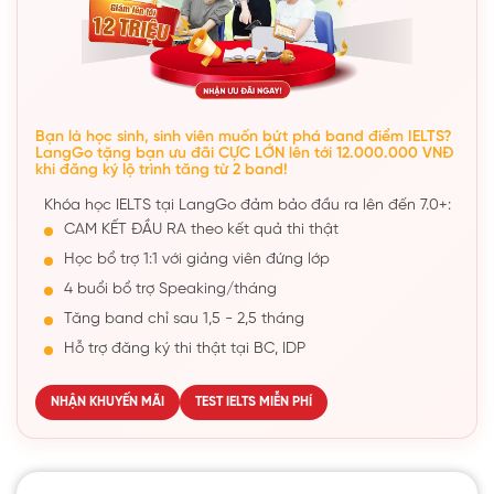
Bạn là học sinh, sinh viên muốn bứt phá band điểm IELTS?
LangGo tặng bạn ưu đãi CỰC LỚN lên tới 12.000.000 VNĐ
khi đăng ký lộ trình tăng từ 2 band!
Khóa học IELTS tại LangGo đảm bảo đầu ra lên đến 7.0+:
CAM KẾT ĐẦU RA theo kết quả thi thật
Học bổ trợ 1:1 với giảng viên đứng lớp
4 buổi bổ trợ Speaking/tháng
Tăng band chỉ sau 1,5 - 2,5 tháng
Hỗ trợ đăng ký thi thật tại BC, IDP
NHẬN KHUYẾN MÃI
TEST IELTS MIỄN PHÍ