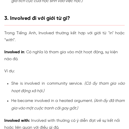
gia tích cực của học sinh vào việc học.)
3. Involved đi với giới từ gì?
Trong Tiếng Anh, Involved thường kết hợp với giới từ "in" hoặc
“with”.
Involved in
: Có nghĩa là tham gia vào một hoạt động, sự kiện
nào đó.
Ví dụ:
She is involved in community service.
(Cô ấy tham gia vào
hoạt động xã hội.)
He became involved in a heated argument.
(Anh ấy đã tham
gia vào một cuộc tranh cãi gay gắt.)
Involved with:
Involved with thường có ý diễn đạt về sự kết nối
hoặc liên quan với điều gì đó.