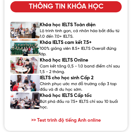
THÔNG TIN KHÓA HỌC
Khóa học IELTS Toàn diện
Lộ trình tinh gọn, cá nhân hóa bắt đầu từ
1.0 đến 7.0+ IELTS.
Khóa IELTS cam kết 7.5+
100% giảng viên 8.5+ IELTS Overall đứng
lớp.
Khoá học IELTS Online
Cam kết tăng 0,5 - 1.0 band điểm chỉ sau
1,5 - 2 tháng.
IELTS cho học sinh Cấp 2
Chinh phục ước mơ đỗ trường cấp 3 top
đầu và đi du học sớm.
Khoá học IELTS Cấp tốc
Bứt phá đầu ra 7.5+ IELTS chỉ sau 10 buổi
học.
>> Test trình độ tiếng Anh online