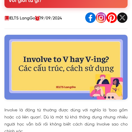
với giới từ gì?
4. Phân biệt cách dùng cấu trúc Involved In và Involved
With
5. Các từ đồng nghĩa với Involve
IELTS LangGo
19/09/2024
6. Bài tập cấu trúc Involve có đáp án
Involve là động từ thường được dùng với nghĩa là ‘bao gồm
hoặc có liên quan’. Dù là một từ khá thông dụng nhưng nhiều
người học vẫn bối rối không biết cách dùng Involve sao cho
chính xác.