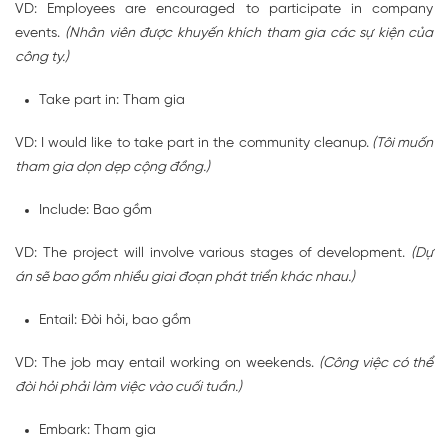
VD: Employees are encouraged to participate in company
events.
(Nhân viên được khuyến khích tham gia các sự kiện của
công ty.)
Take part in: Tham gia
VD: I would like to take part in the community cleanup.
(Tôi muốn
tham gia dọn dẹp cộng đồng.)
Include: Bao gồm
VD: The project will involve various stages of development.
(Dự
án sẽ bao gồm nhiều giai đoạn phát triển khác nhau.)
Entail: Đòi hỏi, bao gồm
VD: The job may entail working on weekends.
(Công việc có thể
đòi hỏi phải làm việc vào cuối tuần.)
Embark: Tham gia