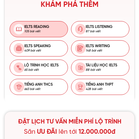
KHÁM PHÁ THÊM
IELTS READING
IELTS LISTENING
105 bài viết
87 bài viết
IELTS SPEAKING
IELTS WRITING
409 bài viết
148 bài viết
LỘ TRÌNH HỌC IELTS
TÀI LIỆU HỌC IELTS
65 bài viết
88 bài viết
TIẾNG ANH THCS
TIẾNG ANH THPT
663 bài viết
428 bài viết
ĐẶT LỊCH TƯ VẤN MIỄN PHÍ LỘ TRÌNH
Săn
ƯU ĐÃI
lên tới
12.000.000đ