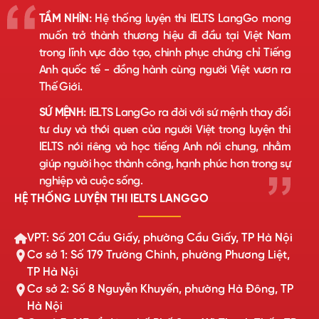
TẦM NHÌN:
Hệ thống luyện thi IELTS LangGo mong
muốn trở thành thương hiệu đi đầu tại Việt Nam
trong lĩnh vực đào tạo, chinh phục chứng chỉ Tiếng
Anh quốc tế - đồng hành cùng người Việt vươn ra
Thế Giới.
SỨ MỆNH:
IELTS LangGo ra đời với sứ mệnh thay đổi
tư duy và thói quen của người Việt trong luyện thi
IELTS nói riêng và học tiếng Anh nói chung, nhằm
giúp người học thành công, hạnh phúc hơn trong sự
nghiệp và cuộc sống.
HỆ THỐNG LUYỆN THI IELTS LANGGO
VPT: Số 201 Cầu Giấy, phường Cầu Giấy, TP Hà Nội
Cơ sở 1: Số 179 Trường Chinh, phường Phương Liệt,
TP Hà Nội
Cơ sở 2: Số 8 Nguyễn Khuyến, phường Hà Đông, TP
Hà Nội