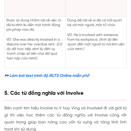
Được sử dụng nhằm nói về việc ai
Dùng để nói về ai đó có mối quan
đó bị dính líu đến một hành động
hệ với một người, một tổ chức
phi pháp nào đó.
VD: He is involved with someone
VD: She was directly involved in a
from his workplace.
(Anh ấy liên
dispute over her overdue rent.
(Cô
quan đến một người từ nơi làm việc
ấy đã trực tiếp dính líu đến vụ
của mình.)
tranh chấp số tiền nhà đã quá
hạn nộp của mình)
>>
Làm bài test trình độ IELTS Online miễn phí!
5. Các từ đồng nghĩa với Involve
Bên cạnh tìm hiểu Involve to V hay Ving và Involved đi với giới từ
gì thì việc học thêm các từ đồng nghĩa với Involve cũng rất
quan trọng giúp bạn nâng cao vốn từ vựng và tăng tính linh
hoạt khi sử dụng.