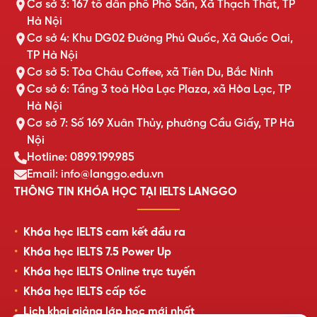
Cơ sở 3: 167 tổ dân phố Phố Săn, Xã Thạch Thất, TP
Hà Nội
Cơ sở 4: Khu DG02 Đường Phủ Quốc, Xã Quốc Oai,
TP Hà Nội
Cơ sở 5: Tòa Châu Coffee, xã Tiên Du, Bắc Ninh
Cơ sở 6: Tầng 3 toà Hòa Lạc Plaza, xã Hòa Lạc, TP
Hà Nội
Cơ sở 7: Số 169 Xuân Thủy, phường Cầu Giấy, TP Hà
Nội
Hotline: 0899.199.985
Email: info@langgo.edu.vn
THÔNG TIN KHÓA HỌC TẠI IELTS LANGGO
Khóa học IELTS cam kết đầu ra
Khóa học IELTS 7.5 Power Up
Khóa học IELTS Online trực tuyến
Khóa học IELTS cấp tốc
Lịch khai giảng lớp học mới nhất