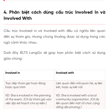
4. Phân biệt cách dùng cấu trúc Involved In và
Involved With
Cấu trúc Involved in và Involved with đều có nghĩa liên quan
đến sự tham gia, nhưng chúng thường được sử dụng trong các
ngữ cảnh khác nhau.
Dưới đây IELTS LangGo sẽ giúp bạn phân biệt cách sử dụng
giữa chúng:
Involved in
Involved with
Trực tiếp tham gia hoạt động
Liên quan đến mối quan hệ, sự liên
hoặc quá trình
kết, hoặc sự kết nối:
VD: She is involved in the planning
VD: She is involved with a local
of the event.
(Cô ấy tham gia vào
community organization.
(Cô ấy
việc lập kế hoạch cho sự kiện.)
liên quan đến một tổ chức cộng
đồng địa phương.)