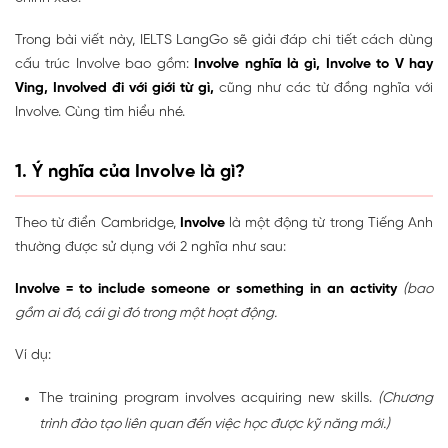
Trong bài viết này, IELTS LangGo sẽ giải đáp chi tiết cách dùng
cấu trúc Involve bao gồm:
Involve nghĩa là gì, Involve to V hay
Ving, Involved đi với giới từ gì,
cũng như các từ đồng nghĩa với
Involve. Cùng tìm hiểu nhé.
1. Ý nghĩa của Involve là gì?
Theo từ điển Cambridge,
Involve
là một động từ trong Tiếng Anh
thường được sử dụng với 2 nghĩa như sau:
Involve = to include someone or something in an activity
(bao
gồm ai đó, cái gì đó trong một hoạt động.
Ví dụ:
The training program involves acquiring new skills.
(Chương
trình đào tạo liên quan đến việc học được kỹ năng mới.)