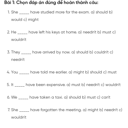
Bài 1: Chọn đáp án đúng để hoàn thành câu:
She _____ have studied more for the exam. a) should b)
would c) might
He _____ have left his keys at home. a) needn't b) must c)
wouldn't
They _____ have arrived by now. a) should b) couldn't c)
needn't
You _____ have told me earlier. a) might b) should c) must
It _____ have been expensive. a) must b) needn't c) wouldn't
We _____ have taken a taxi. a) should b) must c) can't
She _____ have forgotten the meeting. a) might b) needn't c)
wouldn't