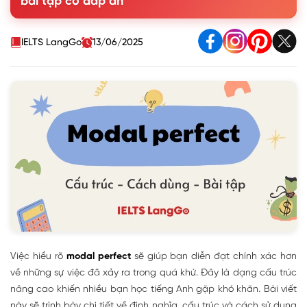
bài tập có đáp án
4. Lưu ý khi sử dụng Perfect Modal Verbs
5. Bài tập vận dụng Modal perfect - Có đáp án
IELTS LangGo
13/06/2025
Việc hiểu rõ
modal perfect
sẽ giúp bạn diễn đạt chính xác hơn
về những sự việc đã xảy ra trong quá khứ. Đây là dạng cấu trúc
nâng cao khiến nhiều bạn học tiếng Anh gặp khó khăn. Bài viết
này sẽ trình bày chi tiết về định nghĩa, cấu trúc và cách sử dụng