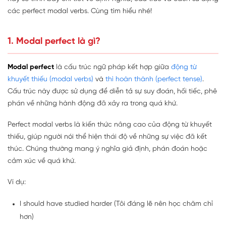
các perfect modal verbs. Cùng tìm hiểu nhé!
1. Modal perfect là gì?
Modal perfect
là cấu trúc ngữ pháp kết hợp giữa
động từ
khuyết thiếu (modal verbs)
và
thì hoàn thành (perfect tense)
.
Cấu trúc này được sử dụng để diễn tả sự suy đoán, hối tiếc, phê
phán về những hành động đã xảy ra trong quá khứ.
Perfect modal verbs là kiến thức nâng cao của động từ khuyết
thiếu, giúp người nói thể hiện thái độ về những sự việc đã kết
thúc. Chúng thường mang ý nghĩa giả định, phán đoán hoặc
cảm xúc về quá khứ.
Ví dụ:
I should have studied harder (Tôi đáng lẽ nên học chăm chỉ
hơn)