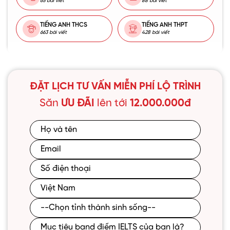
65 bài viết
88 bài viết
TIẾNG ANH THCS
TIẾNG ANH THPT
663 bài viết
428 bài viết
ĐẶT LỊCH TƯ VẤN MIỄN PHÍ LỘ TRÌNH
Săn
ƯU ĐÃI
lên tới
12.000.000đ