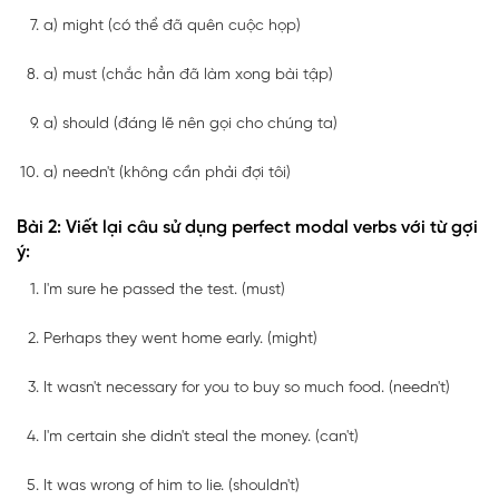
a) might (có thể đã quên cuộc họp)
a) must (chắc hẳn đã làm xong bài tập)
a) should (đáng lẽ nên gọi cho chúng ta)
a) needn't (không cần phải đợi tôi)
Bài 2: Viết lại câu sử dụng perfect modal verbs với từ gợi
ý:
I'm sure he passed the test. (must)
Perhaps they went home early. (might)
It wasn't necessary for you to buy so much food. (needn't)
I'm certain she didn't steal the money. (can't)
It was wrong of him to lie. (shouldn't)