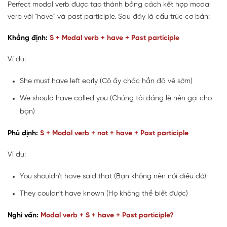
Perfect modal verb được tạo thành bằng cách kết hợp modal
verb với "have" và past participle. Sau đây là cấu trúc cơ bản:
Khẳng định:
S + Modal verb + have + Past participle
Ví dụ:
She must have left early (Cô ấy chắc hẳn đã về sớm)
We should have called you (Chúng tôi đáng lẽ nên gọi cho
bạn)
Phủ định:
S + Modal verb + not + have + Past participle
Ví dụ:
You shouldn't have said that (Bạn không nên nói điều đó)
They couldn't have known (Họ không thể biết được)
Nghi vấn:
Modal verb + S + have + Past participle?