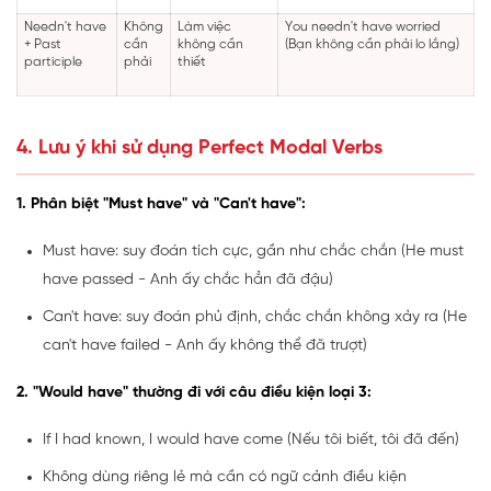
Needn't have
Không
Làm việc
You needn't have worried
+ Past
cần
không cần
(Bạn không cần phải lo lắng)
participle
phải
thiết
4. Lưu ý khi sử dụng Perfect Modal Verbs
1. Phân biệt "Must have" và "Can't have":
Must have: suy đoán tích cực, gần như chắc chắn (He must
have passed - Anh ấy chắc hẳn đã đậu)
Can't have: suy đoán phủ định, chắc chắn không xảy ra (He
can't have failed - Anh ấy không thể đã trượt)
2. "Would have" thường đi với câu điều kiện loại 3:
If I had known, I would have come (Nếu tôi biết, tôi đã đến)
Không dùng riêng lẻ mà cần có ngữ cảnh điều kiện