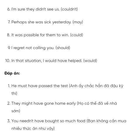
I'm sure they didn't see us. (couldn't)
Perhaps she was sick yesterday. (may)
It was possible for them to win. (could)
I regret not calling you. (should)
In that situation, I would have helped. (would)
Đáp án:
He must have passed the test (Anh ấy chắc hẳn đã đậu kỳ
thi)
They might have gone home early (Họ có thể đã về nhà
sớm)
You needn't have bought so much food (Bạn không cần mua
nhiều thức ăn như vậy)