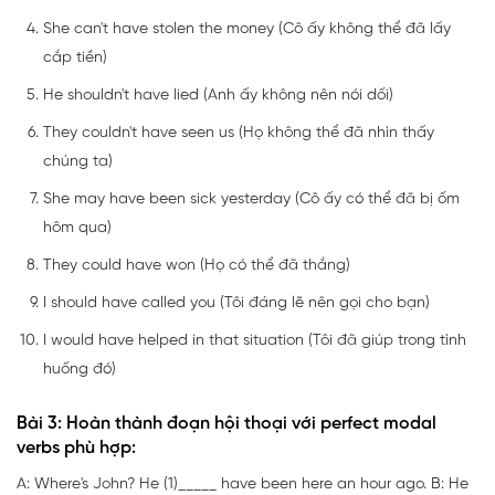
She can't have stolen the money (Cô ấy không thể đã lấy
cắp tiền)
He shouldn't have lied (Anh ấy không nên nói dối)
They couldn't have seen us (Họ không thể đã nhìn thấy
chúng ta)
She may have been sick yesterday (Cô ấy có thể đã bị ốm
hôm qua)
They could have won (Họ có thể đã thắng)
I should have called you (Tôi đáng lẽ nên gọi cho bạn)
I would have helped in that situation (Tôi đã giúp trong tình
huống đó)
Bài 3: Hoàn thành đoạn hội thoại với perfect modal
verbs phù hợp:
A: Where's John? He (1)_____ have been here an hour ago. B: He