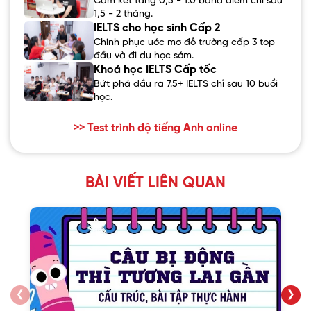
Cam kết tăng 0,5 - 1.0 band điểm chỉ sau
1,5 - 2 tháng.
IELTS cho học sinh Cấp 2
Chinh phục ước mơ đỗ trường cấp 3 top
đầu và đi du học sớm.
Khoá học IELTS Cấp tốc
Bứt phá đầu ra 7.5+ IELTS chỉ sau 10 buổi
học.
>> Test trình độ tiếng Anh online
BÀI VIẾT LIÊN QUAN
❮
❯