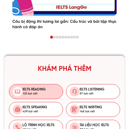
Câu bị động thì tương lai gần: Cấu trúc và bài tập thực
hành có đáp án
KHÁM PHÁ THÊM
IELTS READING
IELTS LISTENING
105 bài viết
87 bài viết
IELTS SPEAKING
IELTS WRITING
409 bài viết
148 bài viết
LỘ TRÌNH HỌC IELTS
TÀI LIỆU HỌC IELTS