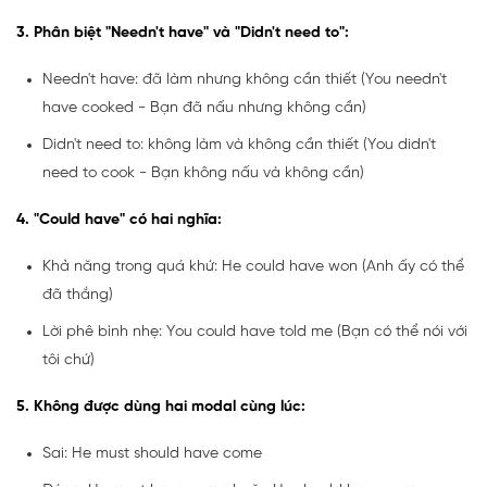
3. Phân biệt "Needn't have" và "Didn't need to":
Needn't have: đã làm nhưng không cần thiết (You needn't
have cooked - Bạn đã nấu nhưng không cần)
Didn't need to: không làm và không cần thiết (You didn't
need to cook - Bạn không nấu và không cần)
4. "Could have" có hai nghĩa:
Khả năng trong quá khứ: He could have won (Anh ấy có thể
đã thắng)
Lời phê bình nhẹ: You could have told me (Bạn có thể nói với
tôi chứ)
5. Không được dùng hai modal cùng lúc:
Sai: He must should have come