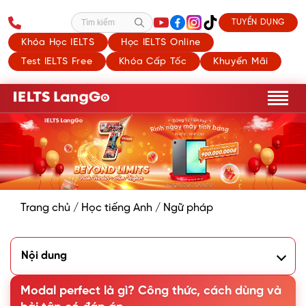
TUYỂN DỤNG
Tìm kiếm
Khóa Học IELTS
Học IELTS Online
Test IELTS Free
Khóa Cấp Tốc
Khuyến Mãi
Trang chủ
/
Học tiếng Anh
/
Ngữ pháp
Nội dung
1. Modal perfect là gì?
2. Cấu trúc chung của Modal perfect
Modal perfect là gì? Công thức, cách dùng và
3. Cách sử dụng các perfect modal verbs