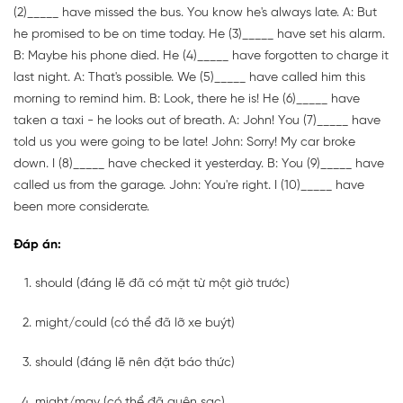
(2)_____ have missed the bus. You know he's always late. A: But
he promised to be on time today. He (3)_____ have set his alarm.
B: Maybe his phone died. He (4)_____ have forgotten to charge it
last night. A: That's possible. We (5)_____ have called him this
morning to remind him. B: Look, there he is! He (6)_____ have
taken a taxi - he looks out of breath. A: John! You (7)_____ have
told us you were going to be late! John: Sorry! My car broke
down. I (8)_____ have checked it yesterday. B: You (9)_____ have
called us from the garage. John: You're right. I (10)_____ have
been more considerate.
Đáp án:
should (đáng lẽ đã có mặt từ một giờ trước)
might/could (có thể đã lỡ xe buýt)
should (đáng lẽ nên đặt báo thức)
might/may (có thể đã quên sạc)