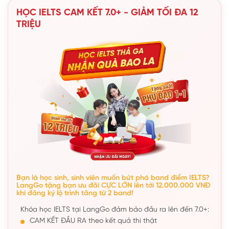
HỌC IELTS CAM KẾT 7.0+ - GIẢM TỐI ĐA 12
TRIỆU
Bạn là học sinh, sinh viên muốn bứt phá band điểm IELTS?
LangGo tặng bạn ưu đãi CỰC LỚN lên tới 12.000.000 VNĐ
khi đăng ký lộ trình tăng từ 2 band!
Khóa học IELTS tại LangGo đảm bảo đầu ra lên đến 7.0+:
CAM KẾT ĐẦU RA theo kết quả thi thật