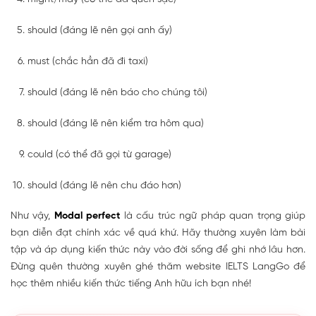
should (đáng lẽ nên gọi anh ấy)
must (chắc hẳn đã đi taxi)
should (đáng lẽ nên báo cho chúng tôi)
should (đáng lẽ nên kiểm tra hôm qua)
could (có thể đã gọi từ garage)
should (đáng lẽ nên chu đáo hơn)
Như vậy,
Modal perfect
là cấu trúc ngữ pháp quan trọng giúp
bạn diễn đạt chính xác về quá khứ. Hãy thường xuyên làm bài
tập và áp dụng kiến thức này vào đời sống để ghi nhớ lâu hơn.
Đừng quên thường xuyên ghé thăm website IELTS LangGo để
học thêm nhiều kiến thức tiếng Anh hữu ích bạn nhé!