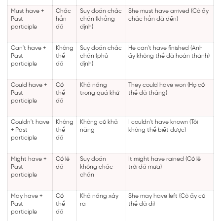
Must have +
Chắc
Suy đoán chắc
She must have arrived (Cô ấy
Past
hẳn
chắn (khẳng
chắc hẳn đã đến)
participle
đã
định)
Can't have +
Không
Suy đoán chắc
He can't have finished (Anh
Past
thể
chắn (phủ
ấy không thể đã hoàn thành)
participle
đã
định)
Could have +
Có
Khả năng
They could have won (Họ có
Past
thể
trong quá khứ
thể đã thắng)
participle
đã
Couldn't have
Không
Không có khả
I couldn't have known (Tôi
+ Past
thể
năng
không thể biết được)
participle
đã
Might have +
Có lẽ
Suy đoán
It might have rained (Có lẽ
Past
đã
không chắc
trời đã mưa)
participle
chắn
May have +
Có
Khả năng xảy
She may have left (Cô ấy có
Past
thể
ra
thể đã đi)
participle
đã