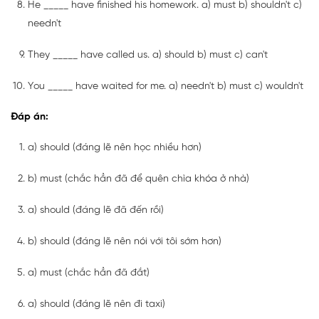
He _____ have finished his homework. a) must b) shouldn't c)
needn't
They _____ have called us. a) should b) must c) can't
You _____ have waited for me. a) needn't b) must c) wouldn't
Đáp án:
a) should (đáng lẽ nên học nhiều hơn)
b) must (chắc hẳn đã để quên chìa khóa ở nhà)
a) should (đáng lẽ đã đến rồi)
b) should (đáng lẽ nên nói với tôi sớm hơn)
a) must (chắc hẳn đã đắt)
a) should (đáng lẽ nên đi taxi)