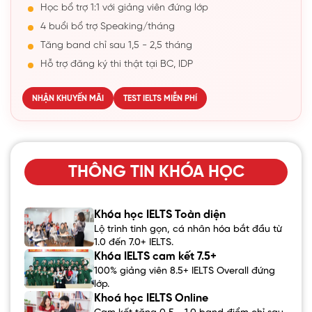
Học bổ trợ 1:1 với giảng viên đứng lớp
4 buổi bổ trợ Speaking/tháng
Tăng band chỉ sau 1,5 - 2,5 tháng
Hỗ trợ đăng ký thi thật tại BC, IDP
NHẬN KHUYẾN MÃI
TEST IELTS MIỄN PHÍ
THÔNG TIN KHÓA HỌC
Khóa học IELTS Toàn diện
Lộ trình tinh gọn, cá nhân hóa bắt đầu từ
1.0 đến 7.0+ IELTS.
Khóa IELTS cam kết 7.5+
100% giảng viên 8.5+ IELTS Overall đứng
lớp.
Khoá học IELTS Online