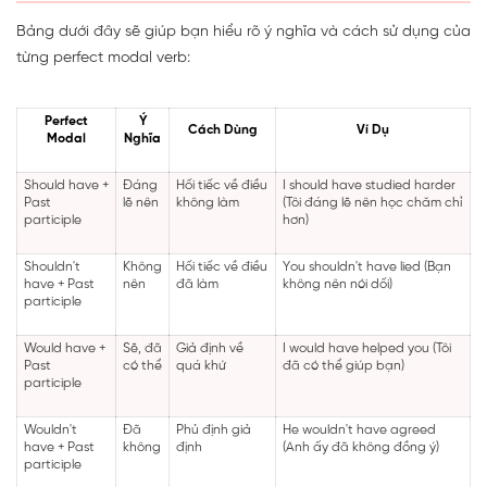
Bảng dưới đây sẽ giúp bạn hiểu rõ ý nghĩa và cách sử dụng của
từng perfect modal verb:
Perfect
Ý
Cách Dùng
Ví Dụ
Modal
Nghĩa
Should have +
Đáng
Hối tiếc về điều
I should have studied harder
Past
lẽ nên
không làm
(Tôi đáng lẽ nên học chăm chỉ
participle
hơn)
Shouldn't
Không
Hối tiếc về điều
You shouldn't have lied (Bạn
have + Past
nên
đã làm
không nên nói dối)
participle
Would have +
Sẽ, đã
Giả định về
I would have helped you (Tôi
Past
có thể
quá khứ
đã có thể giúp bạn)
participle
Wouldn't
Đã
Phủ định giả
He wouldn't have agreed
have + Past
không
định
(Anh ấy đã không đồng ý)
participle