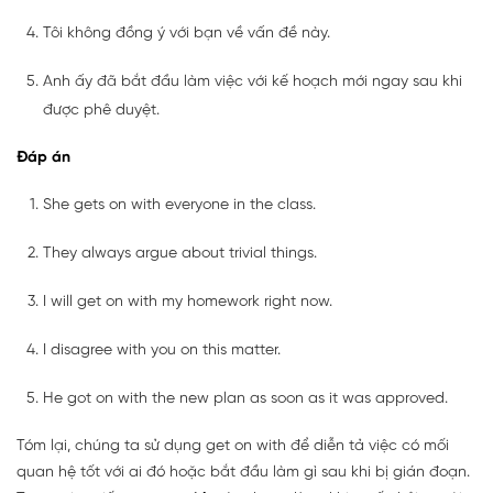
Tôi không đồng ý với bạn về vấn đề này.
Anh ấy đã bắt đầu làm việc với kế hoạch mới ngay sau khi
được phê duyệt.
Đáp án
She gets on with everyone in the class.
They always argue about trivial things.
I will get on with my homework right now.
I disagree with you on this matter.
He got on with the new plan as soon as it was approved.
Tóm lại, chúng ta sử dụng get on with để diễn tả việc có mối
quan hệ tốt với ai đó hoặc bắt đầu làm gì sau khi bị gián đoạn.