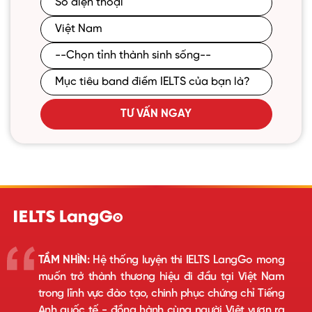
TƯ VẤN NGAY
TẦM NHÌN:
Hệ thống luyện thi IELTS LangGo mong
muốn trở thành thương hiệu đi đầu tại Việt Nam
trong lĩnh vực đào tạo, chinh phục chứng chỉ Tiếng
Anh quốc tế - đồng hành cùng người Việt vươn ra