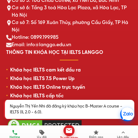
Cơ sở 5: Tòa Châu Coffee, xã Tiên Du, Bắc Ninh
Cơ sở 6: Tầng 3 toà Hòa Lạc Plaza, xã Hòa Lạc, TP
Hà Nội
Cơ sở 7: Số 169 Xuân Thủy, phường Cầu Giấy, TP Hà
Nội
Hotline: 0899.199.985
Email: info@langgo.edu.vn
THÔNG TIN KHÓA HỌC TẠI IELTS LANGGO
Khóa học IELTS cam kết đầu ra
Khóa học IELTS 7.5 Power Up
Khóa học IELTS Online trực tuyến
Khóa học IELTS cấp tốc
Lịch khai giảng lớp học mới nhất
Nguyễn Thị Yến Nhi đã đăng ký khóa học B-Master A course -
IELTS (IL 2.0 - 6.0).
Review của học viên LangGo
Hotline
Ưu đãi
Điểm cao
Lên đầu
Tư vấn ngay