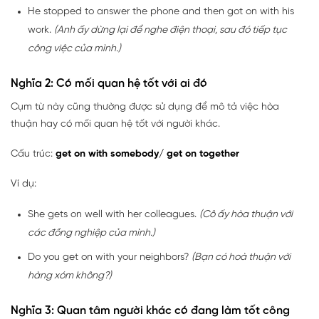
He stopped to answer the phone and then got on with his
work.
(Anh ấy dừng lại để nghe điện thoại, sau đó tiếp tục
công việc của mình.)
Nghĩa 2: Có mối quan hệ tốt với ai đó
Cụm từ này cũng thường được sử dụng để mô tả việc hòa
thuận hay có mối quan hệ tốt với người khác.
Cấu trúc:
get on with somebody/ get on together
Ví dụ:
She gets on well with her colleagues.
(Cô ấy hòa thuận với
các đồng nghiệp của mình.)
Do you get on with your neighbors?
(Bạn có hoà thuận với
hàng xóm không?)
Nghĩa 3: Quan tâm người khác có đang làm tốt công