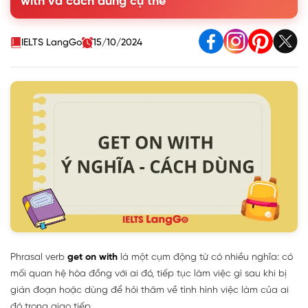
with và cách dùng cụ thể
Nghĩa 3: Quan tâm người khác có đang làm tốt công
việc của họ không
2. Các từ đồng nghĩa và trái nghĩa với get on with
IELTS LangGo
15/10/2024
3. Bài tập vận dụng với get on with
Phrasal verb
get on with
là một cụm động từ có nhiều nghĩa: có
mối quan hệ hòa đồng với ai đó, tiếp tục làm việc gì sau khi bị
gián đoạn hoặc dùng để hỏi thăm về tình hình việc làm của ai
đó trong giao tiếp.