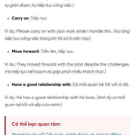
sự gián đoạn, họ tiếp tục công việc.)
Carry on
: Tiếp tục
Ví dụ: Please carry on with your work while I handle this.
(Vui lòng
tiếp tục công việc trong khi tôi xử lý việc này.)
Move forward
: Tiến lên, tiếp tục
Ví dụ: They moved forward with the plan despite the challenges.
(Họ tiếp tục kế hoạch dù gặp phải nhiều thách thức.)
Have a good relationship with
: Có mối quan hệ tốt với ai đó.
Ví dụ: He has a good relationship with his boss.
(Anh ấy có mối
quan hệ tốt với sếp của mình.)
Có thể bạn quan tâm:
Stand by là gì? Cấu trúc, cách dùng và các từ đồng