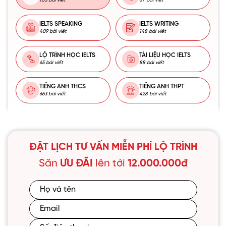
105 bài viết
87 bài viết
IELTS SPEAKING
IELTS WRITING
409 bài viết
148 bài viết
LỘ TRÌNH HỌC IELTS
TÀI LIỆU HỌC IELTS
65 bài viết
88 bài viết
TIẾNG ANH THCS
TIẾNG ANH THPT
663 bài viết
428 bài viết
ĐẶT LỊCH TƯ VẤN MIỄN PHÍ LỘ TRÌNH
Săn
ƯU ĐÃI
lên tới
12.000.000đ