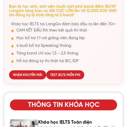
Bạn là học sinh, sinh viên muốn bứt phá band điểm IELTS?
LangGo tặng bạn ưu đãi CỰC LỚN lên tới 12.000.000 VNĐ
khi đăng ký lộ trình tăng từ 2 band!
Khóa học IELTS tại LangGo đảm bảo đầu ra lên đến 7.0+:
CAM KẾT ĐẦU RA theo kết quả thi thật
Học bổ trợ 1:1 với giảng viên đứng lớp
4 buổi bổ trợ Speaking/tháng
Tăng band chỉ sau 1,5 - 2,5 tháng
Hỗ trợ đăng ký thi thật tại BC, IDP
NHẬN KHUYẾN MÃI
TEST IELTS MIỄN PHÍ
THÔNG TIN KHÓA HỌC
Khóa học IELTS Toàn diện