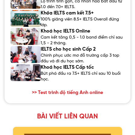
Lộ trình tinh gọn, cá nhân hóa bắt đầu từ
1.0 đến 7.0+ IELTS.
Khóa IELTS cam kết 7.5+
100% giảng viên 8.5+ IELTS Overall đứng
lớp.
Khoá học IELTS Online
Cam kết tăng 0,5 - 1.0 band điểm chỉ sau
1,5 - 2 tháng.
IELTS cho học sinh Cấp 2
Chinh phục ước mơ đỗ trường cấp 3 top
đầu và đi du học sớm.
Khoá học IELTS Cấp tốc
Bứt phá đầu ra 7.5+ IELTS chỉ sau 10 buổi
học.
>> Test trình độ tiếng Anh online
BÀI VIẾT LIÊN QUAN