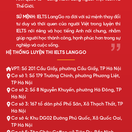
Thế Giới.
SỨ MỆNH:
IELTS LangGo ra đời với sứ mệnh thay đổi
tư duy và thói quen của người Việt trong luyện thi
IELTS nói riêng và học tiếng Anh nói chung, nhằm
giúp người học thành công, hạnh phúc hơn trong sự
nghiệp và cuộc sống.
HỆ THỐNG LUYỆN THI IELTS LANGGO
VPT: Số 201 Cầu Giấy, phường Cầu Giấy, TP Hà Nội
Cơ sở 1: Số 179 Trường Chinh, phường Phương Liệt,
TP Hà Nội
Cơ sở 2: Số 8 Nguyễn Khuyến, phường Hà Đông, TP
Hà Nội
Cơ sở 3: 167 tổ dân phố Phố Săn, Xã Thạch Thất, TP
Hà Nội
Cơ sở 4: Khu DG02 Đường Phủ Quốc, Xã Quốc Oai,
TP Hà Nội