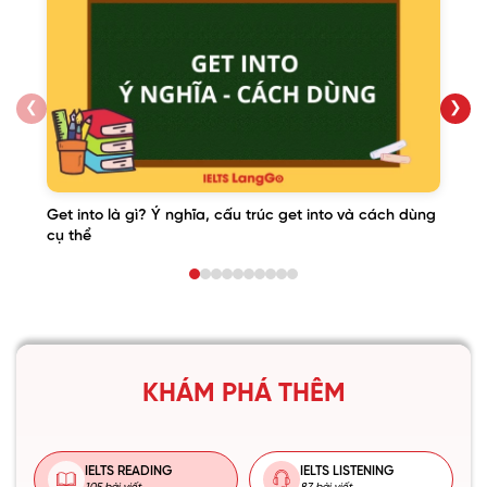
❮
❯
Get into là gì? Ý nghĩa, cấu trúc get into và cách dùng
cụ thể
KHÁM PHÁ THÊM
IELTS READING
IELTS LISTENING