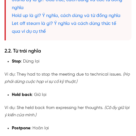
nghĩa
Hold up là gì? Ý nghĩa, cách dùng và từ đồng nghĩa
Let off steam là gì? Ý nghĩa và cách dùng thức tế
qua ví dụ cụ thể
2.2. Từ trái nghĩa
Stop
: Dừng lại
Ví dụ: They had to stop the meeting due to technical issues.
(Họ
phải dừng cuộc họp vì sự cố kỹ thuật.)
Hold back
: Giữ lại
Ví dụ: She held back from expressing her thoughts.
(Cô ấy giữ lại
ý kiến của mình.)
Postpone
: Hoãn lại