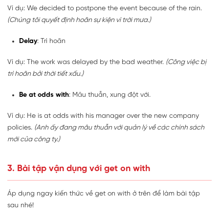
Ví dụ: We decided to postpone the event because of the rain.
(Chúng tôi quyết định hoãn sự kiện vì trời mưa.)
Delay
: Trì hoãn
Ví dụ: The work was delayed by the bad weather.
(Công việc bị
trì hoãn bởi thời tiết xấu.)
Be at odds with
: Mâu thuẫn, xung đột với.
Ví dụ: He is at odds with his manager over the new company
policies.
(Anh ấy đang mâu thuẫn với quản lý về các chính sách
mới của công ty.)
3. Bài tập vận dụng với get on with
Áp dụng ngay kiến thức về get on with ở trên để làm bài tập
sau nhé!