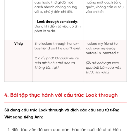
cáo hoặc thứ gì đó một
huống một cách tổng
cách nhanh chóng nhưng
quát, không cần đi sâu
với sự chú ý đến chi tiết.
vào chi tiết
-
Look through somebody
:
Dùng khi diễn tả việc cố tình
phớt lờ ai đó.
Ví dụ
She
looked through
her ex-
I asked my friend to
boyfriend as if he didn’t exist.
look over
my essay
before I submitted it.
(Cô ấy phớt lờ người yêu cũ
của mình như thể anh ta
(Tôi đã nhờ bạn xem
không tồn tại.)
qua bài luận của mình
trước khi nộp.)
4. Bài tập thực hành với cấu trúc Look through
Sử dụng cấu trúc Look through và dịch các câu sau từ tiếng
Việt sang tiếng Anh:
Biên tập viên đã xem qua bản thảo lần cuối để phát hiện