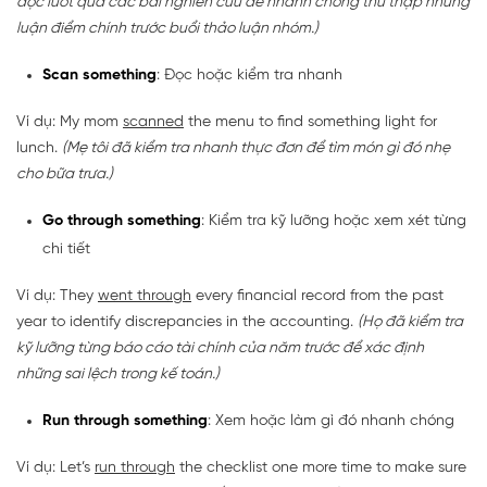
đọc lướt qua các bài nghiên cứu để nhanh chóng thu thập những
luận điểm chính trước buổi thảo luận nhóm.)
Scan something
: Đọc hoặc kiểm tra nhanh
Ví dụ: My mom
scanned
the menu to find something light for
lunch.
(Mẹ tôi đã kiểm tra nhanh thực đơn để tìm món gì đó nhẹ
cho bữa trưa.)
Go through something
: Kiểm tra kỹ lưỡng hoặc xem xét từng
chi tiết
Ví dụ: They
went through
every financial record from the past
year to identify discrepancies in the accounting.
(Họ đã kiểm tra
kỹ lưỡng từng báo cáo tài chính của năm trước để xác định
những sai lệch trong kế toán.)
Run through something
: Xem hoặc làm gì đó nhanh chóng
Ví dụ: Let’s
run through
the checklist one more time to make sure