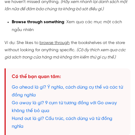
we haven’t missed anything.
(Hãy xem nhanh lại danh sách một
lần nữa để đảm bảo chúng ta không bỏ sót điều gì.)
Browse through something
: Xem qua các mục một cách
ngẫu nhiên
Ví dụ: She likes to
browse through
the bookshelves at the store
without looking for anything specific.
(Cô ấy thích xem qua các
giá sách trong cửa hàng mà không tìm kiếm thứ gì cụ thể.)
Có thể bạn quan tâm:
Go ahead là gì? Ý nghĩa, cách dùng cụ thể và các từ
đồng nghĩa
Go away là gì? 9 cụm từ tương đồng với Go away
không thể bỏ qua
Hand out là gì? Cấu trúc, cách dùng và từ đồng
nghĩa