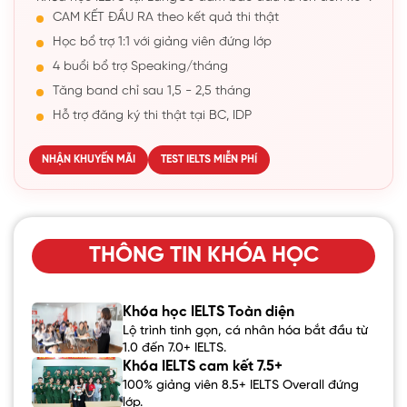
CAM KẾT ĐẦU RA theo kết quả thi thật
Học bổ trợ 1:1 với giảng viên đứng lớp
4 buổi bổ trợ Speaking/tháng
Tăng band chỉ sau 1,5 - 2,5 tháng
Hỗ trợ đăng ký thi thật tại BC, IDP
NHẬN KHUYẾN MÃI
TEST IELTS MIỄN PHÍ
THÔNG TIN KHÓA HỌC
Khóa học IELTS Toàn diện
Lộ trình tinh gọn, cá nhân hóa bắt đầu từ
1.0 đến 7.0+ IELTS.
Khóa IELTS cam kết 7.5+
100% giảng viên 8.5+ IELTS Overall đứng
lớp.