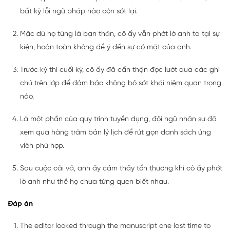
bất kỳ lỗi ngữ pháp nào còn sót lại.
Mặc dù họ từng là bạn thân, cô ấy vẫn phớt lờ anh ta tại sự
kiện, hoàn toàn không để ý đến sự có mặt của anh.
Trước kỳ thi cuối kỳ, cô ấy đã cẩn thận đọc lướt qua các ghi
chú trên lớp để đảm bảo không bỏ sót khái niệm quan trọng
nào.
Là một phần của quy trình tuyển dụng, đội ngũ nhân sự đã
xem qua hàng trăm bản lý lịch để rút gọn danh sách ứng
viên phù hợp.
Sau cuộc cãi vã, anh ấy cảm thấy tổn thương khi cô ấy phớt
lờ anh như thể họ chưa từng quen biết nhau.
Đáp án
The editor looked through the manuscript one last time to