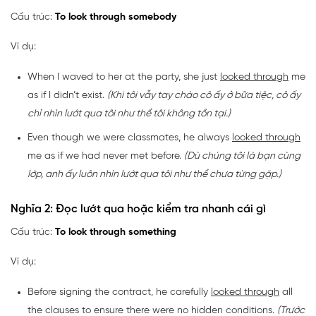
Cấu trúc:
To look through somebody
Ví dụ:
When I waved to her at the party, she just
looked through
me
as if I didn’t exist.
(Khi tôi vẫy tay chào cô ấy ở bữa tiệc, cô ấy
chỉ nhìn lướt qua tôi như thể tôi không tồn tại.)
Even though we were classmates, he always
looked through
me as if we had never met before.
(Dù chúng tôi là bạn cùng
lớp, anh ấy luôn nhìn lướt qua tôi như thể chưa từng gặp.)
Nghĩa 2: Đọc lướt qua hoặc kiểm tra nhanh cái gì
Cấu trúc:
To look through something
Ví dụ:
Before signing the contract, he carefully
looked through
all
the clauses to ensure there were no hidden conditions.
(Trước