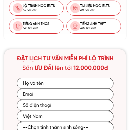
LỘ TRÌNH HỌC IELTS
TÀI LIỆU HỌC IELTS
65 bài viết
88 bài viết
TIẾNG ANH THCS
TIẾNG ANH THPT
663 bài viết
428 bài viết
ĐẶT LỊCH TƯ VẤN MIỄN PHÍ LỘ TRÌNH
Săn
ƯU ĐÃI
lên tới
12.000.000đ