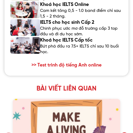
Khoá học IELTS Online
Cam kết tăng 0,5 - 1.0 band điểm chỉ sau
1,5 - 2 tháng.
IELTS cho học sinh Cấp 2
Chinh phục ước mơ đỗ trường cấp 3 top
đầu và đi du học sớm.
Khoá học IELTS Cấp tốc
Bứt phá đầu ra 7.5+ IELTS chỉ sau 10 buổi
học.
>> Test trình độ tiếng Anh online
BÀI VIẾT LIÊN QUAN