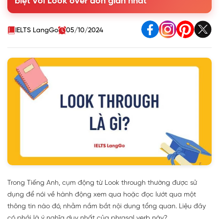
biệt với Look over đơn giản nhất
2. Một số cấu trúc tương đồng với Look through trong Tiếng
Anh
3. Phân biệt Look through với Look over chi tiết trong Tiếng
IELTS LangGo
05/10/2024
Anh
4. Bài tập thực hành với cấu trúc Look through
Trong Tiếng Anh, cụm động từ Look through thường được sử
dụng để nói về hành động xem qua hoặc đọc lướt qua một
thông tin nào đó, nhằm nắm bắt nội dung tổng quan. Liệu đây
có phải là ý nghĩa duy nhất của phrasal verb này?