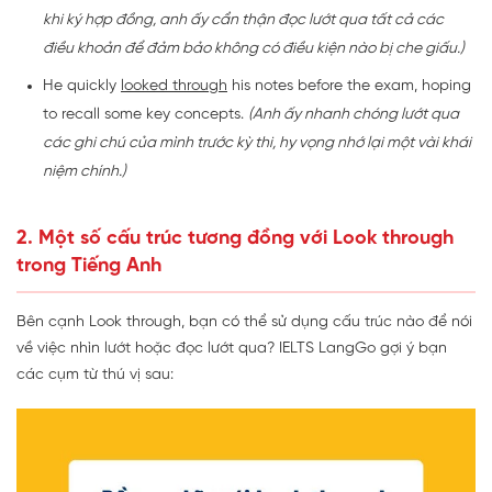
khi ký hợp đồng, anh ấy cẩn thận đọc lướt qua tất cả các
điều khoản để đảm bảo không có điều kiện nào bị che giấu.)
He quickly
looked through
his notes before the exam, hoping
to recall some key concepts.
(Anh ấy nhanh chóng lướt qua
các ghi chú của mình trước kỳ thi, hy vọng nhớ lại một vài khái
niệm chính.)
2. Một số cấu trúc tương đồng với Look through
trong Tiếng Anh
Bên cạnh Look through, bạn có thể sử dụng cấu trúc nào để nói
về việc nhìn lướt hoặc đọc lướt qua? IELTS LangGo gợi ý bạn
các cụm từ thú vị sau: