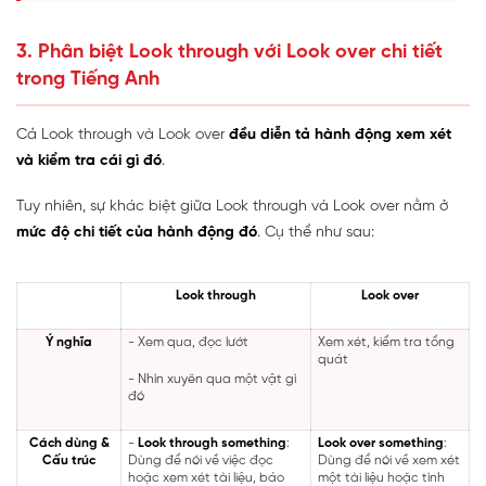
3. Phân biệt Look through với Look over chi tiết
trong Tiếng Anh
Cả Look through và Look over
đều diễn tả hành động xem xét
và kiểm tra cái gì đó
.
Tuy nhiên, sự khác biệt giữa Look through và Look over nằm ở
mức độ chi tiết của hành động đó
. Cụ thể như sau:
Look through
Look over
Ý nghĩa
- Xem qua, đọc lướt
Xem xét, kiểm tra tổng
quát
- Nhìn xuyên qua một vật gì
đó
Cách dùng &
-
Look through something
:
Look over something
:
Cấu trúc
Dùng để nói về việc đọc
Dùng để nói về xem xét
hoặc xem xét tài liệu, báo
một tài liệu hoặc tình