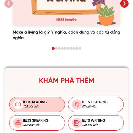
❮
❯
Make a living là gì? Ý nghĩa, cách dùng và các từ đồng
nghĩa
KHÁM PHÁ THÊM
IELTS READING
IELTS LISTENING
105 bài viết
87 bài viết
IELTS SPEAKING
IELTS WRITING
409 bài viết
148 bài viết