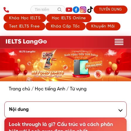
TUYỂN DỤNG
Tìm kiếm
Khóa Học IELTS
Học IELTS Online
Test IELTS Free
Khóa Cấp Tốc
Khuyến Mãi
Trang chủ
/
Học tiếng Anh
/
Từ vựng
Nội dung
1. Ý nghĩa Look through là gì?
Look through là gì? Cấu trúc và cách phân
Nghĩa 1: Nhìn lướt qua ai
Nghĩa 2: Đọc lướt qua hoặc kiểm tra nhanh cái gì