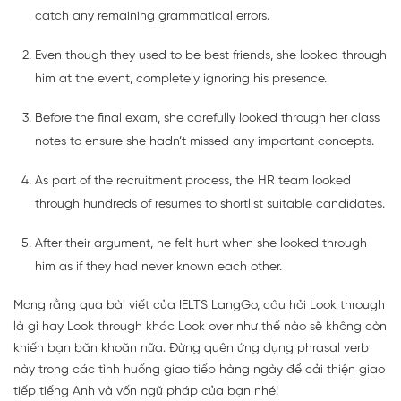
catch any remaining grammatical errors.
Even though they used to be best friends, she looked through
him at the event, completely ignoring his presence.
Before the final exam, she carefully looked through her class
notes to ensure she hadn’t missed any important concepts.
As part of the recruitment process, the HR team looked
through hundreds of resumes to shortlist suitable candidates.
After their argument, he felt hurt when she looked through
him as if they had never known each other.
Mong rằng qua bài viết của IELTS LangGo, câu hỏi Look through
là gì hay Look through khác Look over như thế nào sẽ không còn
khiến bạn băn khoăn nữa. Đừng quên ứng dụng phrasal verb
này trong các tình huống giao tiếp hàng ngày để cải thiện giao
tiếp tiếng Anh và vốn ngữ pháp của bạn nhé!