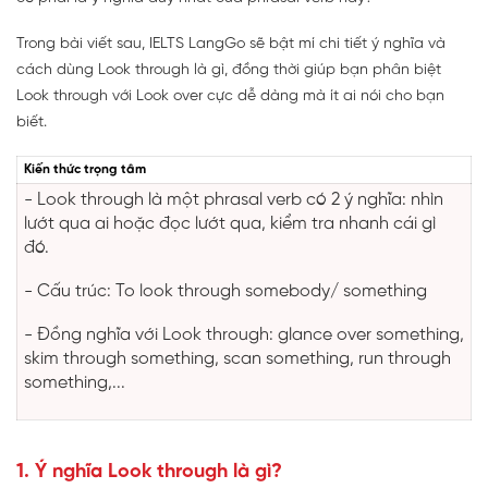
Trong bài viết sau, IELTS LangGo sẽ bật mí chi tiết ý nghĩa và
cách dùng Look through là gì, đồng thời giúp bạn phân biệt
Look through với Look over cực dễ dàng mà ít ai nói cho bạn
biết.
Kiến thức trọng tâm
- Look through là một phrasal verb có 2 ý nghĩa: nhìn
lướt qua ai hoặc đọc lướt qua, kiểm tra nhanh cái gì
đó.
- Cấu trúc: To look through somebody/ something
- Đồng nghĩa với Look through: glance over something,
skim through something, scan something, run through
something,...
1. Ý nghĩa Look through là gì?