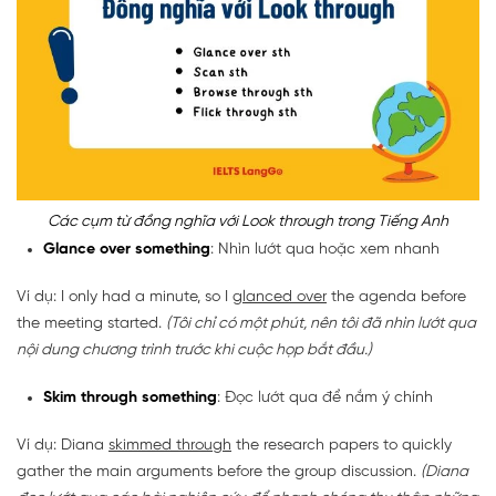
Các cụm từ đồng nghĩa với Look through trong Tiếng Anh
Glance over something
: Nhìn lướt qua hoặc xem nhanh
Ví dụ: I only had a minute, so I
glanced over
the agenda before
the meeting started.
(Tôi chỉ có một phút, nên tôi đã nhìn lướt qua
nội dung chương trình trước khi cuộc họp bắt đầu.)
Skim through something
: Đọc lướt qua để nắm ý chính
Ví dụ: Diana
skimmed through
the research papers to quickly
gather the main arguments before the group discussion.
(Diana