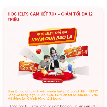
HỌC IELTS CAM KẾT 7.0+ - GIẢM TỐI ĐA 12
TRIỆU
Bạn là học sinh, sinh viên muốn bứt phá band điểm IELTS?
LangGo tặng bạn ưu đãi CỰC LỚN lên tới 12.000.000 VNĐ
khi đăng ký lộ trình tăng từ 2 band!
Khóa học IELTS tại LangGo đảm bảo đầu ra lên đến 7.0+: