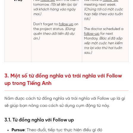
tomorrow.
(Tôi sẽ liên lạc lại
meeting next week.
với khách hàng vào ngày
(Chúng tôi có một cuộc
mai.)
họp tiếp theo vào tuần
tới.)
Don’t forget to
follow up
on
the project status.
(Đừng
The doctor scheduled a
quên theo dõi tiến độ dự
follow-up
for next
án.)
Monday.
(Bác sĩ đã sắp
xếp một cuộc hẹn kiểm
tra lại vào thứ hai tuần
sau.)
3. Một số từ đồng nghĩa và trái nghĩa với Follow
up trong Tiếng Anh
Nắm được cách từ đồng nghĩa và trái nghĩa với Follow up là gì
sẽ giúp bạn nâng cao cách sử dụng cụm động từ này.
3.1. Từ đồng nghĩa với Follow up
Pursue
: Theo đuổi, tiếp tục thực hiện điều gì đó