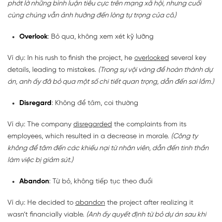
phớt lờ những bình luận tiêu cực trên mạng xã hội, nhưng cuối
cùng chúng vẫn ảnh hưởng đến lòng tự trọng của cô.)
Overlook
: Bỏ qua, không xem xét kỹ lưỡng
Ví dụ: In his rush to finish the project, he
overlooked
several key
details, leading to mistakes.
(Trong sự vội vàng để hoàn thành dự
án, anh ấy đã bỏ qua một số chi tiết quan trọng, dẫn đến sai lầm.)
Disregard
: Không để tâm, coi thường
Ví dụ: The company
disregarded
the complaints from its
employees, which resulted in a decrease in morale.
(Công ty
không để tâm đến các khiếu nại từ nhân viên, dẫn đến tinh thần
làm việc bị giảm sút.)
Abandon
: Từ bỏ, không tiếp tục theo đuổi
Ví dụ: He decided to
abandon
the project after realizing it
wasn’t financially viable.
(Anh ấy quyết định từ bỏ dự án sau khi