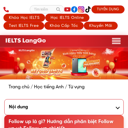
TUYỂN DỤNG
Tìm kiếm
Khóa Học IELTS
Học IELTS Online
Test IELTS Free
Khóa Cấp Tốc
Khuyến Mãi
Trang chủ
/
Học tiếng Anh
/
Từ vựng
Nội dung
1. Ý nghĩa Follow up là gì?
Follow up là gì? Hướng dẫn phân biệt Follow
1.1. Nghĩa 1: Tiếp nối một việc gì đó bằng một việc khác
1.2. Nghĩa 2: Theo dõi hoặc tiếp tục điều tra