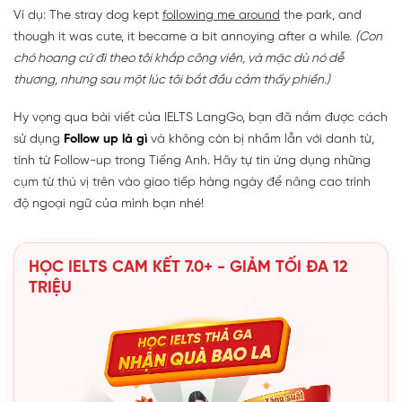
Ví dụ: The stray dog kept
following me around
the park, and
though it was cute, it became a bit annoying after a while.
(Con
chó hoang cứ đi theo tôi khắp công viên, và mặc dù nó dễ
thương, nhưng sau một lúc tôi bắt đầu cảm thấy phiền.)
Hy vọng qua bài viết của IELTS LangGo, bạn đã nắm được cách
sử dụng
Follow up là gì
và không còn bị nhầm lẫn với danh từ,
tính từ Follow-up trong Tiếng Anh. Hãy tự tin ứng dụng những
cụm từ thú vị trên vào giao tiếp hàng ngày để nâng cao trình
độ ngoại ngữ của mình bạn nhé!
HỌC IELTS CAM KẾT 7.0+ - GIẢM TỐI ĐA 12
TRIỆU