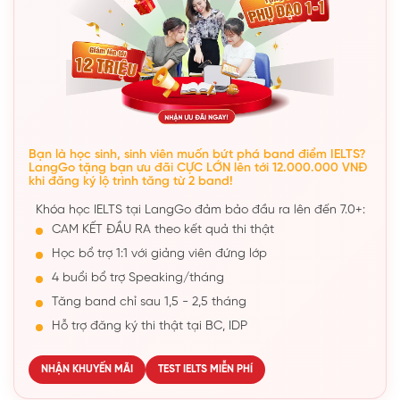
Bạn là học sinh, sinh viên muốn bứt phá band điểm IELTS?
LangGo tặng bạn ưu đãi CỰC LỚN lên tới 12.000.000 VNĐ
khi đăng ký lộ trình tăng từ 2 band!
Khóa học IELTS tại LangGo đảm bảo đầu ra lên đến 7.0+:
CAM KẾT ĐẦU RA theo kết quả thi thật
Học bổ trợ 1:1 với giảng viên đứng lớp
4 buổi bổ trợ Speaking/tháng
Tăng band chỉ sau 1,5 - 2,5 tháng
Hỗ trợ đăng ký thi thật tại BC, IDP
NHẬN KHUYẾN MÃI
TEST IELTS MIỄN PHÍ