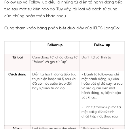
Follow up và Follow-up đều là những từ diễn tả hành động tiếp
tục sau một sự kiện nào đó. Tuy vậy, từ loại và cách sử dụng
của chúng hoàn toàn khác nhau.
Cùng tham khảo bảng phân biệt dưới đây của IELTS LangGo:
Follow up
Follow-up
Từ loại
Cụm động từ, chứa động từ
Danh từ và Tính từ
“follow” và giới từ “up”
Cách dùng
Diễn tả hành động tiếp tục
- Danh từ follow-up chỉ
thực hiện hoặc xử lý sau khi
một hành động, sự kiện
đã có một cuộc trao đổi
hoặc vật gì đó xảy ra sau
hay sự kiện trước đó.
và liên quan đến một
hành động, sự kiện hoặc
vật khác.
- Tính từ follow-up mô tả
một cái gì đó có tính
chất tiếp nối, theo sau.
Ví dụ
I will
follow up
with the client
We have a
follow-up