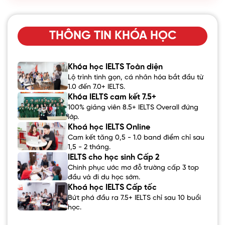
THÔNG TIN KHÓA HỌC
Khóa học IELTS Toàn diện
Lộ trình tinh gọn, cá nhân hóa bắt đầu từ
1.0 đến 7.0+ IELTS.
Khóa IELTS cam kết 7.5+
100% giảng viên 8.5+ IELTS Overall đứng
lớp.
Khoá học IELTS Online
Cam kết tăng 0,5 - 1.0 band điểm chỉ sau
1,5 - 2 tháng.
IELTS cho học sinh Cấp 2
Chinh phục ước mơ đỗ trường cấp 3 top
đầu và đi du học sớm.
Khoá học IELTS Cấp tốc
Bứt phá đầu ra 7.5+ IELTS chỉ sau 10 buổi
học.