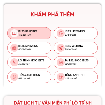
KHÁM PHÁ THÊM
IELTS READING
IELTS LISTENING
105 bài viết
87 bài viết
IELTS SPEAKING
IELTS WRITING
409 bài viết
148 bài viết
LỘ TRÌNH HỌC IELTS
TÀI LIỆU HỌC IELTS
65 bài viết
88 bài viết
TIẾNG ANH THCS
TIẾNG ANH THPT
663 bài viết
428 bài viết
ĐẶT LỊCH TƯ VẤN MIỄN PHÍ LỘ TRÌNH