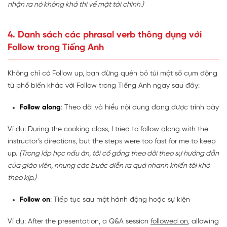
nhận ra nó không khả thi về mặt tài chính.)
4. Danh sách các phrasal verb thông dụng với
Follow trong Tiếng Anh
Không chỉ có Follow up, bạn đừng quên bỏ túi một số cụm động
từ phổ biến khác với Follow trong Tiếng Anh ngay sau đây:
Follow along
: Theo dõi và hiểu nội dung đang được trình bày
Ví dụ: During the cooking class, I tried to
follow along
with the
instructor’s directions, but the steps were too fast for me to keep
up.
(Trong lớp học nấu ăn, tôi cố gắng theo dõi theo sự hướng dẫn
của giáo viên, nhưng các bước diễn ra quá nhanh khiến tôi khó
theo kịp.)
Follow on
: Tiếp tục sau một hành động hoặc sự kiện
Ví dụ: After the presentation, a Q&A session
followed on
, allowing