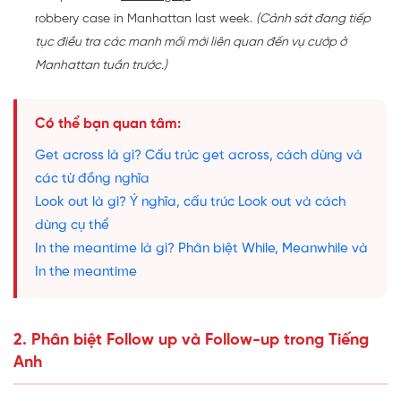
robbery case in Manhattan last week.
(Cảnh sát đang tiếp
tục điều tra các manh mối mới liên quan đến vụ cướp ở
Manhattan tuần trước.)
Có thể bạn quan tâm:
Get across là gì? Cấu trúc get across, cách dùng và
các từ đồng nghĩa
Look out là gì? Ý nghĩa, cấu trúc Look out và cách
dùng cụ thể
In the meantime là gì? Phân biệt While, Meanwhile và
In the meantime
2. Phân biệt Follow up và Follow-up trong Tiếng
Anh