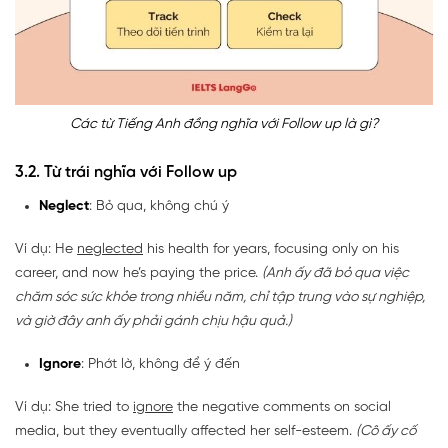
Các từ Tiếng Anh đồng nghĩa với Follow up là gì?
3.2. Từ trái nghĩa với Follow up
Neglect
: Bỏ qua, không chú ý
Ví dụ: He
neglected
his health for years, focusing only on his
career, and now he’s paying the price.
(Anh ấy đã bỏ qua việc
chăm sóc sức khỏe trong nhiều năm, chỉ tập trung vào sự nghiệp,
và giờ đây anh ấy phải gánh chịu hậu quả.)
Ignore
: Phớt lờ, không để ý đến
Ví dụ: She tried to
ignore
the negative comments on social
media, but they eventually affected her self-esteem.
(Cô ấy cố