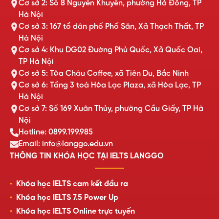
Cơ sở 2: Số 8 Nguyễn Khuyến, phường Hà Đông, TP
Hà Nội
Cơ sở 3: 167 tổ dân phố Phố Săn, Xã Thạch Thất, TP
Hà Nội
Cơ sở 4: Khu DG02 Đường Phủ Quốc, Xã Quốc Oai,
TP Hà Nội
Cơ sở 5: Tòa Châu Coffee, xã Tiên Du, Bắc Ninh
Cơ sở 6: Tầng 3 toà Hòa Lạc Plaza, xã Hòa Lạc, TP
Hà Nội
Cơ sở 7: Số 169 Xuân Thủy, phường Cầu Giấy, TP Hà
Nội
Hotline: 0899.199.985
Email: info@langgo.edu.vn
THÔNG TIN KHÓA HỌC TẠI IELTS LANGGO
Khóa học IELTS cam kết đầu ra
Khóa học IELTS 7.5 Power Up
Khóa học IELTS Online trực tuyến