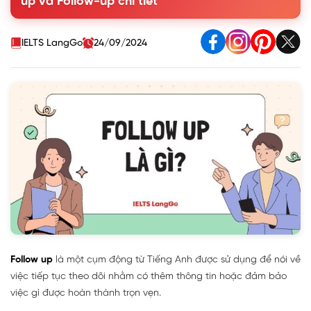
up và Follow-up chi tiết
2. Phân biệt Follow up và Follow-up trong Tiếng Anh
3. Một số từ đồng nghĩa và trái nghĩa với Follow up trong
Tiếng Anh
IELTS LangGo
24/09/2024
4. Danh sách các phrasal verb thông dụng với Follow trong
Tiếng Anh
Follow up
là một cụm động từ Tiếng Anh được sử dụng để nói về
việc tiếp tục theo dõi nhằm có thêm thông tin hoặc đảm bảo
việc gì được hoàn thành trọn vẹn.