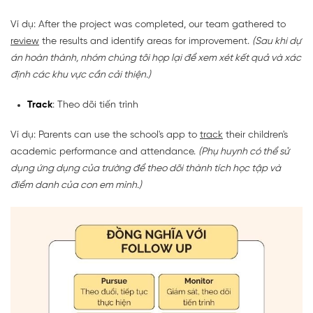
Ví dụ: After the project was completed, our team gathered to
review
the results and identify areas for improvement.
(Sau khi dự
án hoàn thành, nhóm chúng tôi họp lại để xem xét kết quả và xác
định các khu vực cần cải thiện.)
Track
: Theo dõi tiến trình
Ví dụ: Parents can use the school's app to
track
their children's
academic performance and attendance.
(Phụ huynh có thể sử
dụng ứng dụng của trường để theo dõi thành tích học tập và
điểm danh của con em mình.)