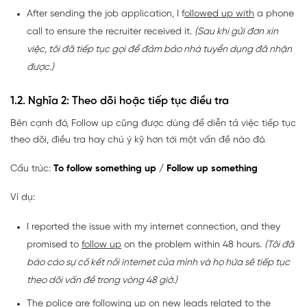
After sending the job application, I f
ollowed up with
a phone
call to ensure the recruiter received it.
(Sau khi gửi đơn xin
việc, tôi đã tiếp tục gọi để đảm bảo nhà tuyển dụng đã nhận
được.)
1.2. Nghĩa 2: Theo dõi hoặc tiếp tục điều tra
Bên cạnh đó, Follow up cũng được dùng để diễn tả việc tiếp tục
theo dõi, điều tra hay chú ý kỹ hơn tới một vấn đề nào đó.
Cấu trúc:
To follow something up / Follow up something
Ví dụ:
I reported the issue with my internet connection, and they
promised to
follow up
on the problem within 48 hours.
(Tôi đã
báo cáo sự cố kết nối internet của mình và họ hứa sẽ tiếp tục
theo dõi vấn đề trong vòng 48 giờ.)
The police are
following up
on new leads related to the