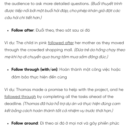
the audience to ask more detailed questions.
(Buổi thuyết trình
được tiếp nối bởi một buổi hỏi đáp, cho phép khán giả đặt các
câu hỏi chi tiết hơn.)
Follow after
: Đuổi theo, theo sát sau ai đó
Ví dụ: The child in pink
followed after
her mother as they moved
through the crowded shopping mall.
(Đứa trẻ áo hồng chạy theo
mẹ khi họ di chuyển qua trung tâm mua sắm đông đúc.)
Follow through (with/on)
: Hoàn thành một công việc hoặc
đảm bảo thực hiện đến cùng
Ví dụ: Thomas made a promise to help with the project, and he
followed through
by completing all the tasks ahead of the
deadline.
(Thomas đã hứa hỗ trợ dự án và thực hiện đúng cam
kết bằng cách hoàn thành tất cả nhiệm vụ trước thời hạn.)
Follow around
: Đi theo ai đó ở mọi nơi và gây phiền phức