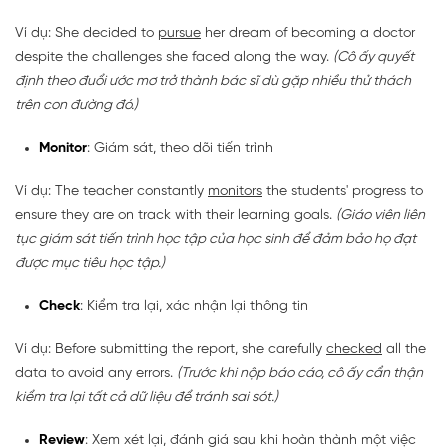
Ví dụ: She decided to
pursue
her dream of becoming a doctor
despite the challenges she faced along the way.
(Cô ấy quyết
định theo đuổi ước mơ trở thành bác sĩ dù gặp nhiều thử thách
trên con đường đó.)
Monitor
: Giám sát, theo dõi tiến trình
Ví dụ: The teacher constantly
monitors
the students' progress to
ensure they are on track with their learning goals.
(Giáo viên liên
tục giám sát tiến trình học tập của học sinh để đảm bảo họ đạt
được mục tiêu học tập.)
Check
: Kiểm tra lại, xác nhận lại thông tin
Ví dụ: Before submitting the report, she carefully
checked
all the
data to avoid any errors.
(Trước khi nộp báo cáo, cô ấy cẩn thận
kiểm tra lại tất cả dữ liệu để tránh sai sót.)
Review
: Xem xét lại, đánh giá sau khi hoàn thành một việc