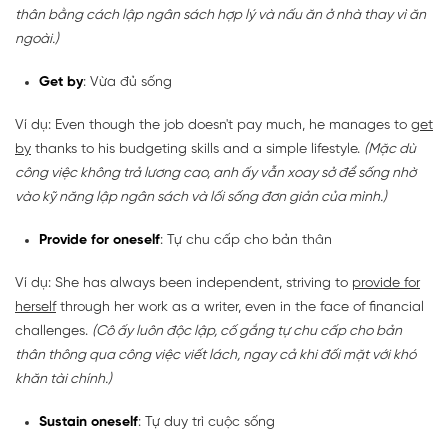
thân bằng cách lập ngân sách hợp lý và nấu ăn ở nhà thay vì ăn
ngoài.)
Get by
: Vừa đủ sống
Ví dụ: Even though the job doesn't pay much, he manages to
get
by
thanks to his budgeting skills and a simple lifestyle.
(Mặc dù
công việc không trả lương cao, anh ấy vẫn xoay sở để sống nhờ
vào kỹ năng lập ngân sách và lối sống đơn giản của mình.)
Provide for oneself
: Tự chu cấp cho bản thân
Ví dụ: She has always been independent, striving to
provide for
herself
through her work as a writer, even in the face of financial
challenges.
(Cô ấy luôn độc lập, cố gắng tự chu cấp cho bản
thân thông qua công việc viết lách, ngay cả khi đối mặt với khó
khăn tài chính.)
Sustain oneself
: Tự duy trì cuộc sống