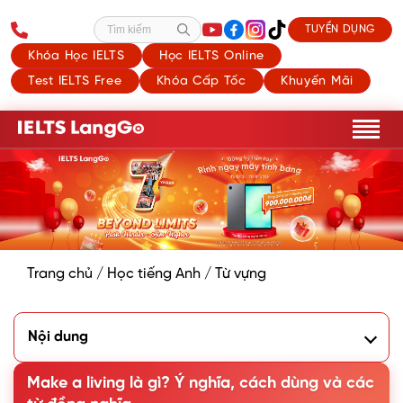
TUYỂN DỤNG
Tìm kiếm
Khóa Học IELTS
Học IELTS Online
Test IELTS Free
Khóa Cấp Tốc
Khuyến Mãi
Trang chủ
/
Học tiếng Anh
/
Từ vựng
Nội dung
1. Make a living nghĩa là gì?
2. Cách sử dụng thành ngữ Make a living trong Tiếng Anh
Make a living là gì? Ý nghĩa, cách dùng và các
3. Các từ/cụm từ đồng nghĩa với Make a living trong Tiếng