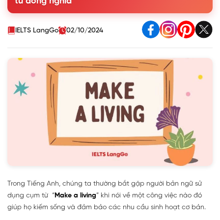
từ đồng nghĩa
Anh
4. Bài tập thực hành với cấu trúc Make a living trong Tiếng
Anh
IELTS LangGo
02/10/2024
Trong Tiếng Anh, chúng ta thường bắt gặp người bản ngữ sử
dụng cụm từ “
Make a living
” khi nói về một công việc nào đó
giúp họ kiếm sống và đảm bảo các nhu cầu sinh hoạt cơ bản.