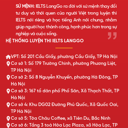
SỨ MỆNH:
IELTS LangGo ra đời với sứ mệnh thay đổi
tư duy và thói quen của người Việt trong luyện thi
IELTS nói riêng và học tiếng Anh nói chung, nhằm
giúp người học thành công, hạnh phúc hơn trong sự
nghiệp và cuộc sống.
HỆ THỐNG LUYỆN THI IELTS LANGGO
VPT: Số 201 Cầu Giấy, phường Cầu Giấy, TP Hà Nội
Cơ sở 1: Số 179 Trường Chinh, phường Phương Liệt,
TP Hà Nội
Cơ sở 2: Số 8 Nguyễn Khuyến, phường Hà Đông, TP
Hà Nội
Cơ sở 3: 167 tổ dân phố Phố Săn, Xã Thạch Thất, TP
Hà Nội
Cơ sở 4: Khu DG02 Đường Phủ Quốc, Xã Quốc Oai,
TP Hà Nội
Cơ sở 5: Tòa Châu Coffee, xã Tiên Du, Bắc Ninh
Cơ sở 6: Tầng 3 toà Hòa Lạc Plaza, xã Hòa Lạc, TP