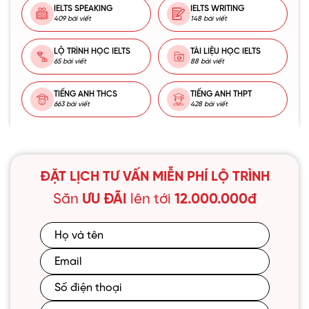
IELTS SPEAKING
IELTS WRITING
409 bài viết
148 bài viết
LỘ TRÌNH HỌC IELTS
TÀI LIỆU HỌC IELTS
65 bài viết
88 bài viết
TIẾNG ANH THCS
TIẾNG ANH THPT
663 bài viết
428 bài viết
ĐẶT LỊCH TƯ VẤN MIỄN PHÍ LỘ TRÌNH
Săn
ƯU ĐÃI
lên tới
12.000.000đ