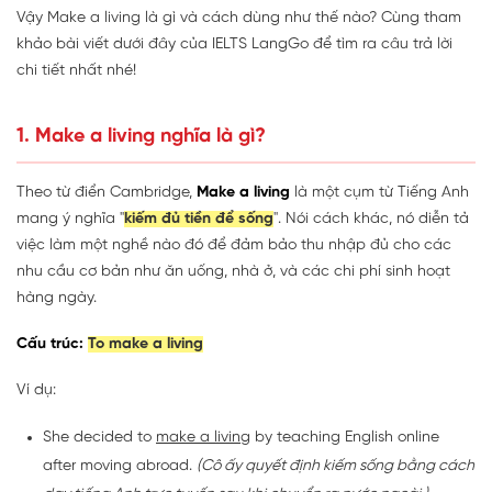
Vậy Make a living là gì và cách dùng như thế nào? Cùng tham
khảo bài viết dưới đây của IELTS LangGo để tìm ra câu trả lời
chi tiết nhất nhé!
1. Make a living nghĩa là gì?
Theo từ điển Cambridge,
Make a living
là một cụm từ Tiếng Anh
mang ý nghĩa "
kiếm đủ tiền để sống
". Nói cách khác, nó diễn tả
việc làm một nghề nào đó để đảm bảo thu nhập đủ cho các
nhu cầu cơ bản như ăn uống, nhà ở, và các chi phí sinh hoạt
hàng ngày.
Cấu trúc:
To make a living
Ví dụ:
She decided to
make a living
by teaching English online
after moving abroad.
(Cô ấy quyết định kiếm sống bằng cách