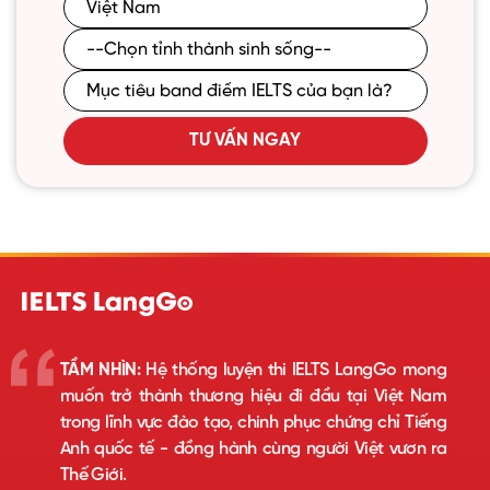
TƯ VẤN NGAY
TẦM NHÌN:
Hệ thống luyện thi IELTS LangGo mong
muốn trở thành thương hiệu đi đầu tại Việt Nam
trong lĩnh vực đào tạo, chinh phục chứng chỉ Tiếng
Anh quốc tế - đồng hành cùng người Việt vươn ra
Thế Giới.