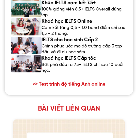
Khóa IELTS cam kết 7.5+
100% giảng viên 8.5+ IELTS Overall đứng
lớp.
Khoá học IELTS Online
Cam kết tăng 0,5 - 1.0 band điểm chỉ sau
1,5 - 2 tháng.
IELTS cho học sinh Cấp 2
Chinh phục ước mơ đỗ trường cấp 3 top
đầu và đi du học sớm.
Khoá học IELTS Cấp tốc
Bứt phá đầu ra 7.5+ IELTS chỉ sau 10 buổi
học.
>> Test trình độ tiếng Anh online
BÀI VIẾT LIÊN QUAN