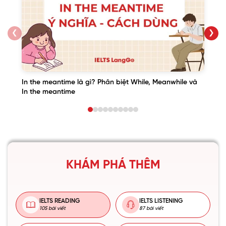
❮
❯
In the meantime là gì? Phân biệt While, Meanwhile và
In the meantime
KHÁM PHÁ THÊM
IELTS READING
IELTS LISTENING
105 bài viết
87 bài viết