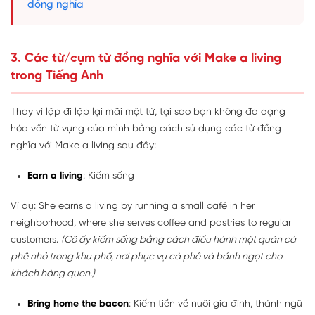
đồng nghĩa
3. Các từ/cụm từ đồng nghĩa với Make a living
trong Tiếng Anh
Thay vì lặp đi lặp lại mãi một từ, tại sao bạn không đa dạng
hóa vốn từ vựng của mình bằng cách sử dụng các từ đồng
nghĩa với Make a living sau đây:
Earn a living
: Kiếm sống
Ví dụ: She
earns a living
by running a small café in her
neighborhood, where she serves coffee and pastries to regular
customers.
(Cô ấy kiếm sống bằng cách điều hành một quán cà
phê nhỏ trong khu phố, nơi phục vụ cà phê và bánh ngọt cho
khách hàng quen.)
Bring home the bacon
: Kiếm tiền về nuôi gia đình, thành ngữ