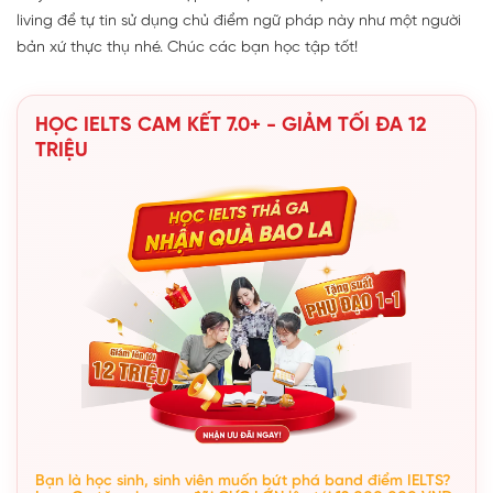
living để tự tin sử dụng chủ điểm ngữ pháp này như một người
bản xứ thực thụ nhé. Chúc các bạn học tập tốt!
HỌC IELTS CAM KẾT 7.0+ - GIẢM TỐI ĐA 12
TRIỆU
Bạn là học sinh, sinh viên muốn bứt phá band điểm IELTS?