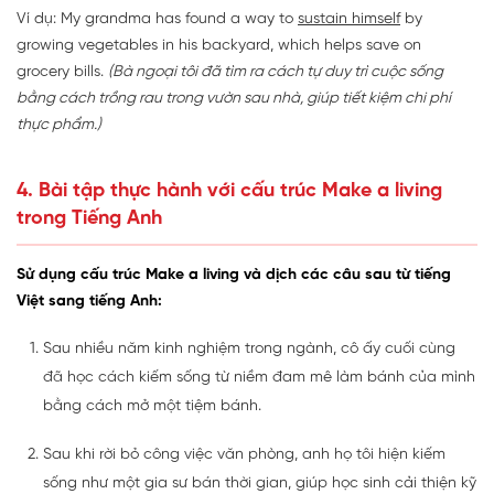
Ví dụ: My grandma has found a way to
sustain himself
by
growing vegetables in his backyard, which helps save on
grocery bills.
(Bà ngoại tôi đã tìm ra cách tự duy trì cuộc sống
bằng cách trồng rau trong vườn sau nhà, giúp tiết kiệm chi phí
thực phẩm.)
4. Bài tập thực hành với cấu trúc Make a living
trong Tiếng Anh
Sử dụng cấu trúc Make a living và dịch các câu sau từ tiếng
Việt sang tiếng Anh:
Sau nhiều năm kinh nghiệm trong ngành, cô ấy cuối cùng
đã học cách kiếm sống từ niềm đam mê làm bánh của mình
bằng cách mở một tiệm bánh.
Sau khi rời bỏ công việc văn phòng, anh họ tôi hiện kiếm
sống như một gia sư bán thời gian, giúp học sinh cải thiện kỹ