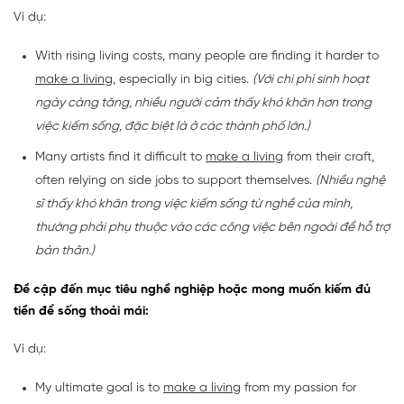
Ví dụ:
With rising living costs, many people are finding it harder to
make a living
, especially in big cities.
(Với chi phí sinh hoạt
ngày càng tăng, nhiều người cảm thấy khó khăn hơn trong
việc kiếm sống, đặc biệt là ở các thành phố lớn.)
Many artists find it difficult to
make a living
from their craft,
often relying on side jobs to support themselves.
(Nhiều nghệ
sĩ thấy khó khăn trong việc kiếm sống từ nghề của mình,
thường phải phụ thuộc vào các công việc bên ngoài để hỗ trợ
bản thân.)
Đề cập đến mục tiêu nghề nghiệp hoặc mong muốn kiếm đủ
tiền để sống thoải mái:
Ví dụ:
My ultimate goal is to
make a living
from my passion for