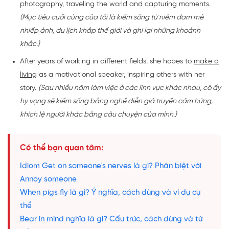
photography, traveling the world and capturing moments.
(Mục tiêu cuối cùng của tôi là kiếm sống từ niềm đam mê
nhiếp ảnh, du lịch khắp thế giới và ghi lại những khoảnh
khắc.)
After years of working in different fields, she hopes to
make a
living
as a motivational speaker, inspiring others with her
story.
(Sau nhiều năm làm việc ở các lĩnh vực khác nhau, cô ấy
hy vọng sẽ kiếm sống bằng nghề diễn giả truyền cảm hứng,
khích lệ người khác bằng câu chuyện của mình.)
Có thể bạn quan tâm:
Idiom Get on someone's nerves là gì? Phân biệt với
Annoy someone
When pigs fly là gì? Ý nghĩa, cách dùng và ví dụ cụ
thể
Bear in mind nghĩa là gì? Cấu trúc, cách dùng và từ