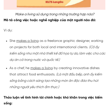
Make a living sử dụng trong những trường hợp nào?
Mô tả công việc hoặc nghề nghiệp của một người nào đó:
Ví dụ:
She
makes a living
as a freelance graphic designer, working
on projects for both local and international clients.
(Cô ấy
kiếm sống như một nhà thiết kế đồ họa tự do, làm việc cho các
dự án cả trong nước và quốc tế.)
As a chef, he
makes a living
by creating innovative dishes
that attract food enthusiasts.
(Là một đầu bếp, anh ấy kiếm
sống bằng cách sáng tạo những món ăn độc đáo thu hút
những người yêu thích ẩm thực.)
Thảo luận về tình hình tài chính hoặc khó khăn trong việc kiếm
sống: