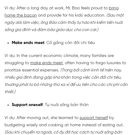
Ví dụ: After a long day at work, Mr. Bao feels proud to
bring
home the bacon
and provide for his kids' education.
(Sau một
ngày dài làm việc, ông Bảo cảm thấy tự hào khi kiếm tiền nuôi
sống gia đình và đảm bảo giáo dục cho con cái.)
Make ends meet
: Cố gắng cân đối chi tiêu
Ví dụ: In the current economic climate, many families are
struggling to
make ends meet
, often having to forgo luxuries to
prioritize essential expenses.
(Trong bối cảnh kinh tế hiện nay,
nhiều gia đình đang gặp khó khăn trong việc cân đối chi tiêu,
thường phải từ bỏ những thứ xa xỉ để ưu tiên cho các chi phí cần
thiết.)
Support oneself
: Tự nuôi sống bản thân
Ví dụ: After moving out, she learned to
support herself
by
budgeting wisely and cooking at home instead of eating out.
(Sau khi chuyển ra ngoài, cô ấy đã học cách tự nuôi sống bản