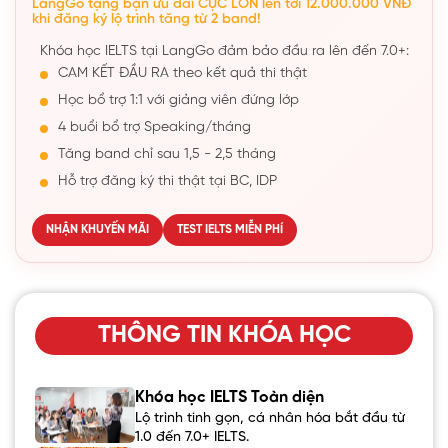
LangGo tặng bạn ưu đãi CỰC LỚN lên tới 12.000.000 VNĐ
khi đăng ký lộ trình tăng từ 2 band!
Khóa học IELTS tại LangGo đảm bảo đầu ra lên đến 7.0+:
CAM KẾT ĐẦU RA theo kết quả thi thật
Học bổ trợ 1:1 với giảng viên đứng lớp
4 buổi bổ trợ Speaking/tháng
Tăng band chỉ sau 1,5 - 2,5 tháng
Hỗ trợ đăng ký thi thật tại BC, IDP
NHẬN KHUYẾN MÃI
TEST IELTS MIỄN PHÍ
THÔNG TIN KHÓA HỌC
Khóa học IELTS Toàn diện
Lộ trình tinh gọn, cá nhân hóa bắt đầu từ
1.0 đến 7.0+ IELTS.