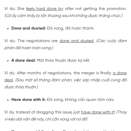
Ví dụ: She
feels hard done by
after not getting the promotion.
(Cô ấy cảm thấy bị tổn thương sau khi không được thăng chức.)
Done and dusted:
Đã xong, đã hoàn thành.
Ví dụ: The negotiations are
done and dusted
.
(Các cuộc đàm
phán đã hoàn toàn xong.)
A done deal:
Một thỏa thuận được ký kết.
Ví dụ: After months of negotiations, the merger is finally
a done
deal
.
(Sau một số tháng đàm phán, việc sáp nhập cuối cùng đã
được thỏa thuận.)
Have done with it:
Đã xong, không cần quan tâm nữa.
Ví dụ: Instead of dragging this issue, just
have done with it
!
(Thay
vì kéo dài vấn đề này, chỉ cần xong với nó đi!)