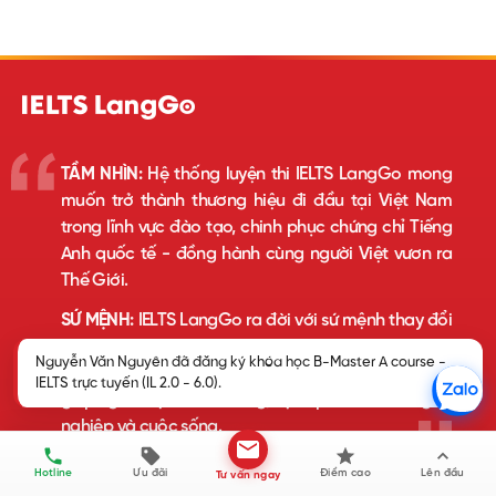
TẦM NHÌN:
Hệ thống luyện thi IELTS LangGo mong
muốn trở thành thương hiệu đi đầu tại Việt Nam
trong lĩnh vực đào tạo, chinh phục chứng chỉ Tiếng
Anh quốc tế - đồng hành cùng người Việt vươn ra
Thế Giới.
SỨ MỆNH:
IELTS LangGo ra đời với sứ mệnh thay đổi
tư duy và thói quen của người Việt trong luyện thi
Nguyễn Văn Nguyên đã đăng ký khóa học B-Master A course -
IELTS nói riêng và học tiếng Anh nói chung, nhằm
IELTS trực tuyến (IL 2.0 - 6.0).
giúp người học thành công, hạnh phúc hơn trong sự
nghiệp và cuộc sống.
HỆ THỐNG LUYỆN THI IELTS LANGGO
Hotline
Ưu đãi
Điểm cao
Lên đầu
Tư vấn ngay