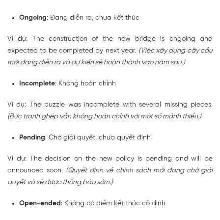
Ongoing
: Đang diễn ra, chưa kết thúc
Ví dụ: The construction of the new bridge is
ongoing
and
expected to be completed by next year.
(Việc xây dựng cây cầu
mới đang diễn ra và dự kiến sẽ hoàn thành vào năm sau.)
Incomplete
: Không hoàn chỉnh
Ví dụ: The puzzle was
incomplete
with several missing pieces.
(Bức tranh ghép vẫn không hoàn chỉnh với một số mảnh thiếu.)
Pending
: Chờ giải quyết, chưa quyết định
Ví dụ: The decision on the new policy is
pending
and will be
announced soon.
(Quyết định về chính sách mới đang chờ giải
quyết và sẽ được thông báo sớm.)
Open-ended
: Không có điểm kết thúc cố định