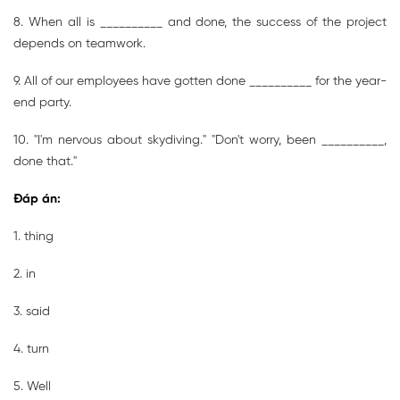
8. When all is __________ and done, the success of the project
depends on teamwork.
9. All of our employees have gotten done __________ for the year-
end party.
10. "I'm nervous about skydiving." "Don't worry, been __________,
done that."
Đáp án:
1. thing
2. in
3. said
4. turn
5. Well