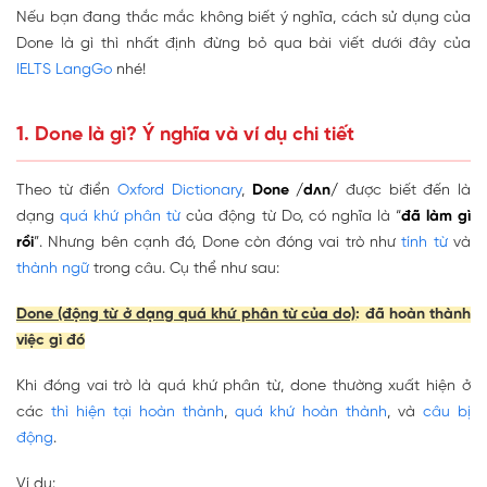
Nếu bạn đang thắc mắc không biết ý nghĩa, cách sử dụng của
Done là gì thì nhất định đừng bỏ qua bài viết dưới đây của
IELTS LangGo
nhé!
1. Done là gì? Ý nghĩa và ví dụ chi tiết
Theo từ điển
Oxford Dictionary
,
Done /dʌn/
được biết đến là
dạng
quá khứ phân từ
của động từ Do, có nghĩa là “
đã làm gì
rồi
”. Nhưng bên cạnh đó, Done còn đóng vai trò như
tính từ
và
thành ngữ
trong câu. Cụ thể như sau:
Done (động từ ở dạng quá khứ phân từ của do)
:
đã hoàn thành
việc gì đó
Khi đóng vai trò là quá khứ phân từ, done thường xuất hiện ở
các
thì hiện tại hoàn thành
,
quá khứ hoàn thành
, và
câu bị
động
.
Ví dụ: