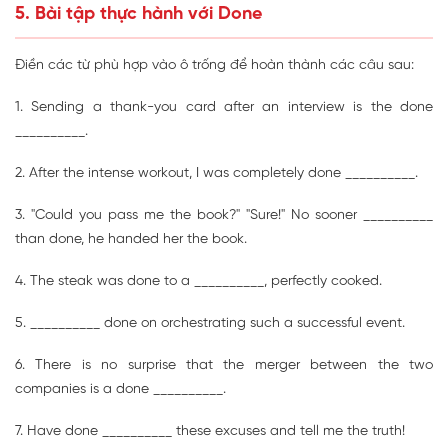
5. Bài tập thực hành với Done
Điền các từ phù hợp vào ô trống để hoàn thành các câu sau:
1. Sending a thank-you card after an interview is the done
__________.
2. After the intense workout, I was completely done __________.
3. "Could you pass me the book?" "Sure!" No sooner __________
than done, he handed her the book.
4. The steak was done to a __________, perfectly cooked.
5. __________ done on orchestrating such a successful event.
6. There is no surprise that the merger between the two
companies is a done __________.
7. Have done __________ these excuses and tell me the truth!