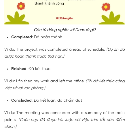
Các từ đồng nghĩa với Done là gì?
Completed
: Đã hoàn thành
Ví dụ: The project was
completed
ahead of schedule.
(Dự án đã
được hoàn thành trước thời hạn.)
Finished
: Đã kết thúc
Ví dụ: I
finished
my work and left the office.
(Tôi đã kết thúc công
việc và rời văn phòng.)
Concluded
: Đã kết luận, đã chấm dứt
Ví dụ: The meeting was
concluded
with a summary of the main
points.
(Cuộc họp đã được kết luận với việc tóm tắt các điểm
chính.)