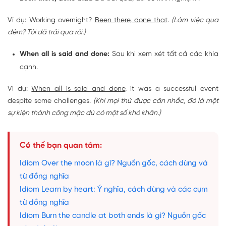
Ví dụ: Working overnight?
Been there, done that
.
(Làm việc qua
đêm? Tôi đã trải qua rồi.)
When all is said and done:
Sau khi xem xét tất cả các khía
cạnh.
Ví dụ:
When
all is said and done
, it was a successful event
despite some challenges.
(Khi mọi thứ được cân nhắc, đó là một
sự kiện thành công mặc dù có một số khó khăn.)
Có thể bạn quan tâm:
Idiom Over the moon là gì? Nguồn gốc, cách dùng và
từ đồng nghĩa
Idiom Learn by heart: Ý nghĩa, cách dùng và các cụm
từ đồng nghĩa
Idiom Burn the candle at both ends là gì? Nguồn gốc