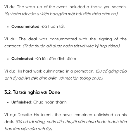
Ví dụ: The
wrap-up
of the event included a thank-you speech.
(Sự hoàn tất của sự kiện bao gồm một bài diễn thảo cảm ơn.)
Consummated
: Đã hoàn tất
Ví dụ: The deal was
consummated
with the signing of the
contract.
(Thỏa thuận đã được hoàn tất với việc ký hợp đồng.)
Culminated
: Đã lên đến đỉnh điểm
Ví dụ: His hard work
culminated
in a promotion.
(Sự cố gắng của
anh ấy đã lên đến đỉnh điểm với một lần thăng chức.)
3.2. Từ trái nghĩa với Done
Unfinished
: Chưa hoàn thành
Ví dụ: Despite his talent, the novel remained
unfinished
on his
desk.
(Dù có tài năng, cuốn tiểu thuyết vẫn chưa hoàn thành trên
bàn làm việc của anh ấy.)