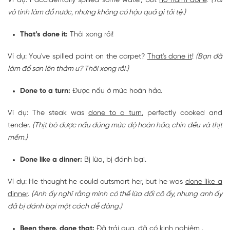
Ví dụ: I accidentally spilled some water, but
no harm done
.
(Tôi
vô tình làm đổ nước, nhưng không có hậu quả gì tồi tệ.)
That’s done it:
Thôi xong rồi!
Ví dụ: You've spilled paint on the carpet?
That's done it
!
(Bạn đã
làm đổ sơn lên thảm ư? Thôi xong rồi.)
Done to a turn:
Được nấu ở mức hoàn hảo.
Ví dụ: The steak was
done to a turn
, perfectly cooked and
tender.
(Thịt bò được nấu đúng mức độ hoàn hảo, chín đều và thịt
mềm.)
Done like a dinner:
Bị lừa, bị đánh bại.
Ví dụ: He thought he could outsmart her, but he was
done like a
dinner
.
(Anh ấy nghĩ rằng mình có thể lừa dối cô ấy, nhưng anh ấy
đã bị đánh bại một cách dễ dàng.)
Been there, done that:
Đã trải qua, đã có kinh nghiệm .