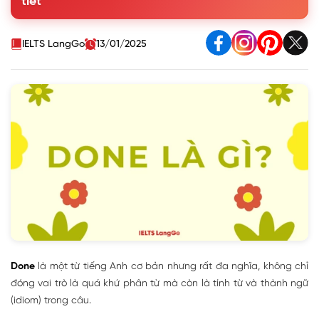
tiết
Anh
4. Mẫu hội thoại sử dụng Done trong đời sống hàng ngày
5. Bài tập thực hành với Done
IELTS LangGo
13/01/2025
Done
là một từ tiếng Anh cơ bản nhưng rất đa nghĩa, không chỉ
đóng vai trò là quá khứ phân từ mà còn là tính từ và thành ngữ
(idiom) trong câu.