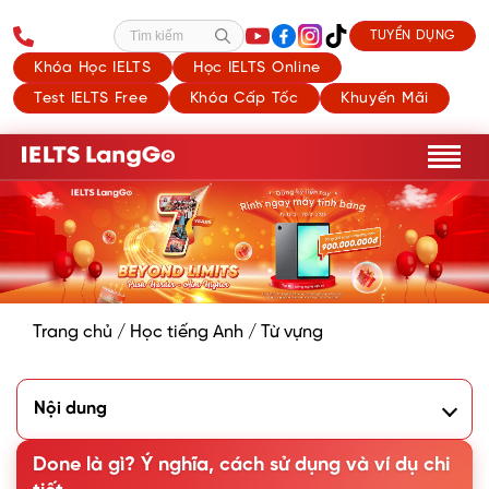
TUYỂN DỤNG
Tìm kiếm
Khóa Học IELTS
Học IELTS Online
Test IELTS Free
Khóa Cấp Tốc
Khuyến Mãi
Trang chủ
/
Học tiếng Anh
/
Từ vựng
Nội dung
1. Done là gì? Ý nghĩa và ví dụ chi tiết
2. Những thành ngữ với Done trong Tiếng Anh
Done là gì? Ý nghĩa, cách sử dụng và ví dụ chi
3. Các từ đồng nghĩa và trái nghĩa với Done trong Tiếng