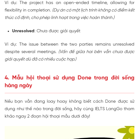
Ví dụ: The project has an
open-ended
timeline, allowing for
flexibility in completion.
(Dự án có một lịch trình không có điểm kết
thúc cố định, cho phép linh hoạt trong việc hoàn thành.)
Unresolved
: Chưa được giải quyết
Ví dụ: The issue between the two parties remains
unresolved
despite several meetings.
(Vấn đề giữa hai bên vẫn chưa được
giải quyết dù đã có nhiều cuộc họp.)
4. Mẫu hội thoại sử dụng Done trong đời sống
hàng ngày
Nếu bạn vẫn đang loay hoay không biết cách Done được sử
dụng như thế nào trong đời sống, hãy cùng IELTS LangGo tham
khảo ngay 2 đoạn hội thoại mẫu dưới đây!