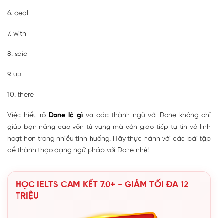
6. deal
7. with
8. said
9. up
10. there
Việc hiểu rõ
Done là gì
và các thành ngữ với Done không chỉ
giúp bạn nâng cao vốn từ vựng mà còn giao tiếp tự tin và linh
hoạt hơn trong nhiều tình huống. Hãy thực hành với các bài tập
để thành thạo dạng ngữ pháp với Done nhé!
HỌC IELTS CAM KẾT 7.0+ - GIẢM TỐI ĐA 12
TRIỆU