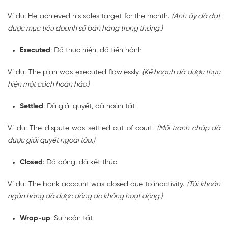
Ví dụ: He
achieved
his sales target for the month.
(Anh ấy đã đạt
được mục tiêu doanh số bán hàng trong tháng.)
Executed
: Đã thực hiện, đã tiến hành
Ví dụ: The plan was
executed
flawlessly.
(Kế hoạch đã được thực
hiện một cách hoàn hảo.)
Settled
: Đã giải quyết, đã hoàn tất
Ví dụ: The dispute was
settled
out of court.
(Mối tranh chấp đã
được giải quyết ngoài tòa.)
Closed
: Đã đóng, đã kết thúc
Ví dụ: The bank account was
closed
due to inactivity.
(Tài khoản
ngân hàng đã được đóng do không hoạt động.)
Wrap-up
: Sự hoàn tất