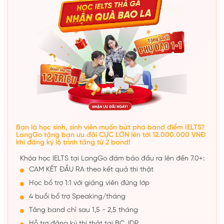
Bạn là học sinh, sinh viên muốn bứt phá band điểm IELTS?
LangGo tặng bạn ưu đãi CỰC LỚN lên tới 12.000.000 VNĐ
khi đăng ký lộ trình tăng từ 2 band!
Khóa học IELTS tại LangGo đảm bảo đầu ra lên đến 7.0+:
CAM KẾT ĐẦU RA theo kết quả thi thật
Học bổ trợ 1:1 với giảng viên đứng lớp
4 buổi bổ trợ Speaking/tháng
Tăng band chỉ sau 1,5 - 2,5 tháng
Hỗ trợ đăng ký thi thật tại BC, IDP