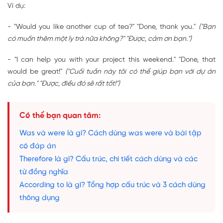
Ví dụ:
- "Would you like another cup of tea?" "Done, thank you."
("Bạn
có muốn thêm một ly trà nữa không?" "Được, cảm ơn bạn.")
- "I can help you with your project this weekend." "Done, that
would be great!"
("Cuối tuần này tôi có thể giúp bạn với dự án
của bạn." "Được, điều đó sẽ rất tốt!")
Có thể bạn quan tâm:
Was và were là gì? Cách dùng was were và bài tập
có đáp án
Therefore là gì? Cấu trúc, chi tiết cách dùng và các
từ đồng nghĩa
According to là gì? Tổng hợp cấu trúc và 3 cách dùng
thông dụng