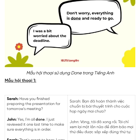
Mẫu hội thoại sử dụng Done trong Tiếng Anh
Mẫu hội thoại 1:
Sarah:
Have you finished
Sarah: Bạn đã hoàn thành việc
preparing the presentation for
chuẩn bị bài thuyết trình cho cuộc
tomorrow's meeting?
họp ngày mai chưa?
John:
Yes, I'm all
done
. I just
John: Vâng, tôi đã xong rồi. Tôi chỉ
reviewed it one last time to make
xem lại một lần nữa để đảm bảo mọi
sure everything is in order.
thứ đều được sắp xếp đúng thứ tự.