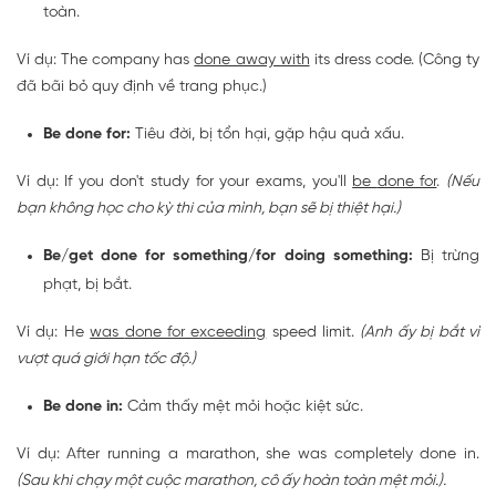
toàn.
Ví dụ: The company has
done away with
its dress code. (Công ty
đã bãi bỏ quy định về trang phục.)
Be done for:
Tiêu đời, bị tổn hại, gặp hậu quả xấu.
Ví dụ: If you don't study for your exams, you'll
be
done for
.
(Nếu
bạn không học cho kỳ thi của mình, bạn sẽ bị thiệt hại.)
Be/get done for something/for doing something:
Bị trừng
phạt, bị bắt.
Ví dụ: He
was
done for
exceeding
speed limit.
(Anh ấy bị bắt vì
vượt quá giới hạn tốc độ.)
Be done in:
Cảm thấy mệt mỏi hoặc kiệt sức.
Ví dụ: After running a marathon, she was completely
done in
.
(Sau khi chạy một cuộc marathon, cô ấy hoàn toàn mệt mỏi.).