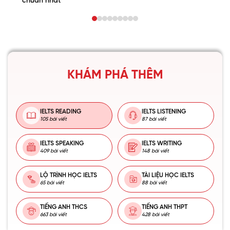
chuẩn nhất
KHÁM PHÁ THÊM
IELTS READING
IELTS LISTENING
105 bài viết
87 bài viết
IELTS SPEAKING
IELTS WRITING
409 bài viết
148 bài viết
LỘ TRÌNH HỌC IELTS
TÀI LIỆU HỌC IELTS
65 bài viết
88 bài viết
TIẾNG ANH THCS
TIẾNG ANH THPT
663 bài viết
428 bài viết