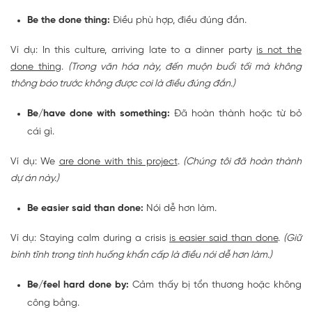
Be the done thing:
Điều phù hợp, điều đúng đắn.
Ví dụ: In this culture, arriving late to a dinner party
is not
the
done thing
.
(Trong văn hóa này, đến muộn buổi tối mà không
thông báo trước không được coi là điều đúng đắn.)
Be/have done with something:
Đã hoàn thành hoặc từ bỏ
cái gì.
Ví dụ: We
are
done with
this project
.
(Chúng tôi đã hoàn thành
dự án này.)
Be easier said than done:
Nói dễ hơn làm.
Ví dụ: Staying calm during a crisis
is
easier said than done
.
(Giữ
bình tĩnh trong tình huống khẩn cấp là điều nói dễ hơn làm.)
Be/feel hard done by:
Cảm thấy bị tổn thương hoặc không
công bằng.