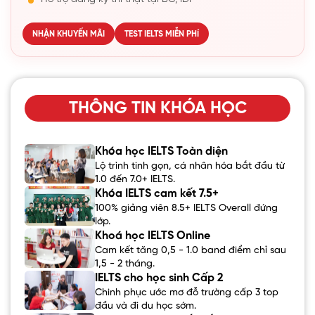
NHẬN KHUYẾN MÃI
TEST IELTS MIỄN PHÍ
THÔNG TIN KHÓA HỌC
Khóa học IELTS Toàn diện
Lộ trình tinh gọn, cá nhân hóa bắt đầu từ
1.0 đến 7.0+ IELTS.
Khóa IELTS cam kết 7.5+
100% giảng viên 8.5+ IELTS Overall đứng
lớp.
Khoá học IELTS Online
Cam kết tăng 0,5 - 1.0 band điểm chỉ sau
1,5 - 2 tháng.
IELTS cho học sinh Cấp 2
Chinh phục ước mơ đỗ trường cấp 3 top
đầu và đi du học sớm.