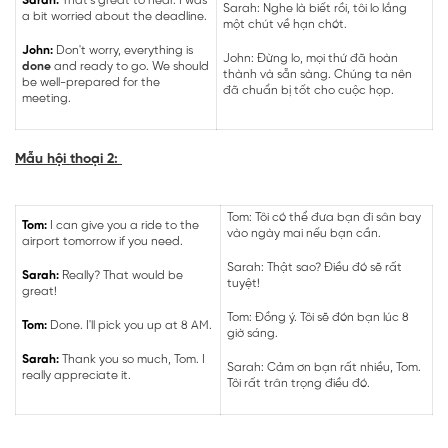
Sarah:
That's great to hear. I was
Sarah: Nghe là biết rồi, tôi lo lắng
a bit worried about the deadline.
một chút về hạn chót.
John:
Don't worry, everything is
John: Đừng lo, mọi thứ đã hoàn
done
and ready to go. We should
thành và sẵn sàng. Chúng ta nên
be well-prepared for the
đã chuẩn bị tốt cho cuộc họp.
meeting.
Mẫu hội thoại 2:
Tom: Tôi có thể đưa bạn đi sân bay
Tom:
I can give you a ride to the
vào ngày mai nếu bạn cần.
airport tomorrow if you need.
Sarah: Thật sao? Điều đó sẽ rất
Sarah:
Really? That would be
tuyệt!
great!
Tom: Đồng ý. Tôi sẽ đón bạn lúc 8
Tom:
Done. I'll pick you up at 8 AM.
giờ sáng.
Sarah:
Thank you so much, Tom. I
Sarah: Cảm ơn bạn rất nhiều, Tom.
really appreciate it.
Tôi rất trân trọng điều đó.