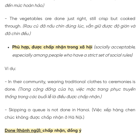
đến mức hoàn hảo.)
- The vegetables are
done
just right, still crisp but cooked
through.
(Rau củ đã nấu chín đúng lúc, vẫn giữ được độ giòn và
đã chín đều.)
Phù hợp, được chấp nhận trong xã hội
(socially acceptable,
especially among people who have a strict set of social rules)
Ví dụ:
- In their community, wearing traditional clothes to ceremonies is
done
.
(Trong cộng đồng của họ, việc mặc trang phục truyền
thống trong các buổi lễ là điều được chấp nhận.)
- Skipping a queue is not
done
in Hanoi. (Việc xếp hàng chen
chúc không được chấp nhận ở Hà Nội.)
Done (thành ngữ)
:
chấp nhận, đồng ý