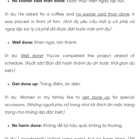
No sooner said than done:
Được thực hiện ngay lập tức.
Ví dụ: He asked for a coffee, and
no sooner said than done
, it
was placed in front of him.
(Anh ấy yêu cầu một ly cà phê, và
ngay lập tức ly cà phê đã được đặt trước mặt anh ấy.)
Well done:
Khen ngợi, tán thành.
Ví dụ:
Well done
! You've completed the project ahead of
schedule.
(Xuất sắc! Bạn đã hoàn thành dự án trước thời gian dự
kiến.)
Get done up:
Trang điểm, ăn diện.
Ví dụ: Women in my family like to
get done up
for special
occasions.
(Những người phụ nữ trong nhà tôi thích ăn mặc trang
trọng cho những dịp đặc biệt.)
No harm done:
Không để lại hậu quả, không bị thương.