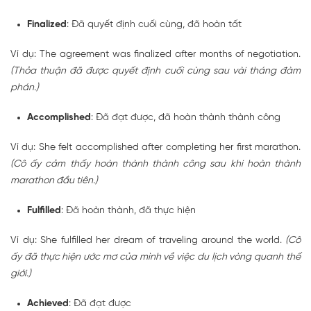
Finalized
: Đã quyết định cuối cùng, đã hoàn tất
Ví dụ: The agreement was
finalized
after months of negotiation.
(Thỏa thuận đã được quyết định cuối cùng sau vài tháng đàm
phán.)
Accomplished
: Đã đạt được, đã hoàn thành thành công
Ví dụ: She felt
accomplished
after completing her first marathon.
(Cô ấy cảm thấy hoàn thành thành công sau khi hoàn thành
marathon đầu tiên.)
Fulfilled
: Đã hoàn thành, đã thực hiện
Ví dụ: She
fulfilled
her dream of traveling around the world.
(Cô
ấy đã thực hiện ước mơ của mình về việc du lịch vòng quanh thế
giới.)
Achieved
: Đã đạt được