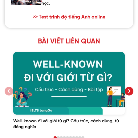
học.
>> Test trình độ tiếng Anh online
BÀI VIẾT LIÊN QUAN
❮
❯
Well-known đi với giới từ gì? Cấu trúc, cách dùng, từ
đồng nghĩa