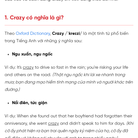
1. Crazy có nghĩa là gì?
Theo
Oxford Dictionary
,
Crazy /ˈkreɪzi/
là một tính từ phổ biến
trong Tiếng Anh với những ý nghĩa sau:
Ngu xuẩn, ngu ngốc
Ví dụ: It's
crazy
to drive so fast in the rain; you're risking your life
and others on the road.
(Thật ngu ngốc khi lái xe nhanh trong
mưa; bạn đang mạo hiểm tính mạng của mình và người khác trên
đường.)
Nổi điên, tức giận
Ví dụ: When she found out that her boyfriend had forgotten their
anniversary, she went
crazy
and didn’t speak to him for days.
(Khi
cô ấy phát hiện ra bạn trai quên ngày kỷ niệm của họ, cô ấy đã