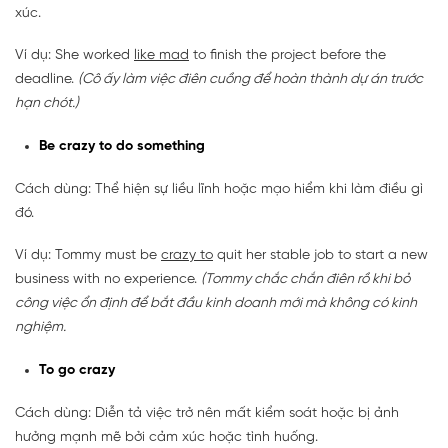
xúc.
Ví dụ: She worked
like mad
to finish the project before the
deadline.
(Cô ấy làm việc điên cuồng để hoàn thành dự án trước
hạn chót.)
Be crazy to do something
Cách dùng: Thể hiện sự liều lĩnh hoặc mạo hiểm khi làm điều gì
đó.
Ví dụ: Tommy must be
crazy to
quit her stable job to start a new
business with no experience.
(Tommy chắc chắn điên rồ khi bỏ
công việc ổn định để bắt đầu kinh doanh mới mà không có kinh
nghiệm.
To go crazy
Cách dùng: Diễn tả việc trở nên mất kiểm soát hoặc bị ảnh
hưởng mạnh mẽ bởi cảm xúc hoặc tình huống.