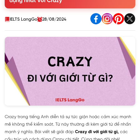
dụng nhất với Crazy
4. Các từ đồng nghĩa và trái nghĩa với Crazy
5. Bài tập thực hành Crazy đi với giới từ
IELTS LangGo
28/08/2024
Crazy trong tiếng Anh diễn tả sự tức giận hoặc cảm xúc mạnh
mẽ không thể kiểm soát. Từ này thường đi kèm giới từ để nhấn
mạnh ý nghĩa. Bài viết sẽ giải đáp
Crazy đi với giới từ gì,
các
cấu trúc và cách dùng Crazy chi tiết. Cùng theo dõi nhé!