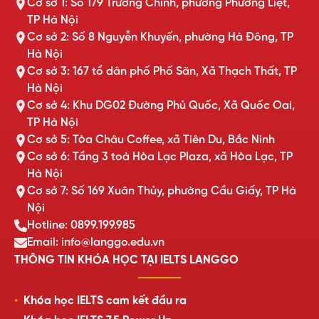
Cơ sở 1: Số 179 Trường Chinh, phường Phương Liệt,
TP Hà Nội
Cơ sở 2: Số 8 Nguyễn Khuyến, phường Hà Đông, TP
Hà Nội
Cơ sở 3: 167 tổ dân phố Phố Săn, Xã Thạch Thất, TP
Hà Nội
Cơ sở 4: Khu DG02 Đường Phủ Quốc, Xã Quốc Oai,
TP Hà Nội
Cơ sở 5: Tòa Châu Coffee, xã Tiên Du, Bắc Ninh
Cơ sở 6: Tầng 3 toà Hòa Lạc Plaza, xã Hòa Lạc, TP
Hà Nội
Cơ sở 7: Số 169 Xuân Thủy, phường Cầu Giấy, TP Hà
Nội
Hotline: 0899.199.985
Email: info@langgo.edu.vn
THÔNG TIN KHÓA HỌC TẠI IELTS LANGGO
Khóa học IELTS cam kết đầu ra