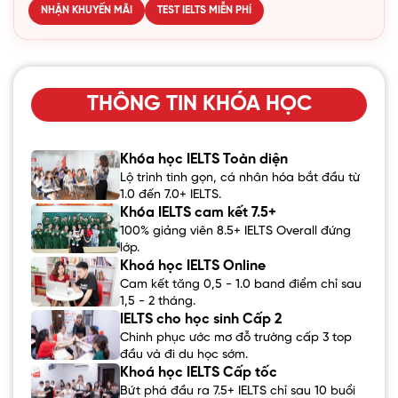
NHẬN KHUYẾN MÃI
TEST IELTS MIỄN PHÍ
THÔNG TIN KHÓA HỌC
Khóa học IELTS Toàn diện
Lộ trình tinh gọn, cá nhân hóa bắt đầu từ
1.0 đến 7.0+ IELTS.
Khóa IELTS cam kết 7.5+
100% giảng viên 8.5+ IELTS Overall đứng
lớp.
Khoá học IELTS Online
Cam kết tăng 0,5 - 1.0 band điểm chỉ sau
1,5 - 2 tháng.
IELTS cho học sinh Cấp 2
Chinh phục ước mơ đỗ trường cấp 3 top
đầu và đi du học sớm.
Khoá học IELTS Cấp tốc
Bứt phá đầu ra 7.5+ IELTS chỉ sau 10 buổi