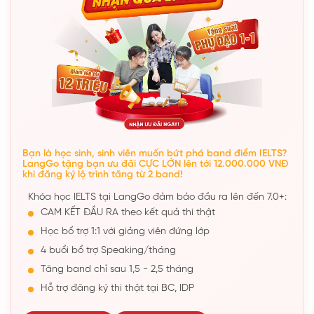
Bạn là học sinh, sinh viên muốn bứt phá band điểm IELTS?
LangGo tặng bạn ưu đãi CỰC LỚN lên tới 12.000.000 VNĐ
khi đăng ký lộ trình tăng từ 2 band!
Khóa học IELTS tại LangGo đảm bảo đầu ra lên đến 7.0+:
CAM KẾT ĐẦU RA theo kết quả thi thật
Học bổ trợ 1:1 với giảng viên đứng lớp
4 buổi bổ trợ Speaking/tháng
Tăng band chỉ sau 1,5 - 2,5 tháng
Hỗ trợ đăng ký thi thật tại BC, IDP