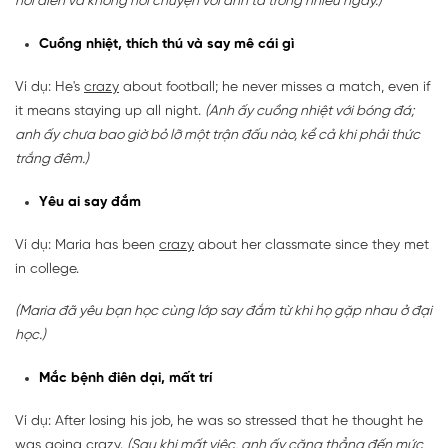
nổi điên và không nói chuyện với anh ta trong nhiều ngày.)
Cuồng nhiệt, thích thú và say mê cái gì
Ví dụ: He's
crazy
about football; he never misses a match, even if
it means staying up all night.
(Anh ấy cuồng nhiệt với bóng đá;
anh ấy chưa bao giờ bỏ lỡ một trận đấu nào, kể cả khi phải thức
trắng đêm.)
Yêu ai say đắm
Ví dụ: Maria has been
crazy
about her classmate since they met
in college.
(Maria đã yêu bạn học cùng lớp say đắm từ khi họ gặp nhau ở đại
học.)
Mắc bệnh điên dại, mất trí
Ví dụ: After losing his job, he was so stressed that he thought he
was going
crazy
.
(Sau khi mất việc, anh ấy căng thẳng đến mức