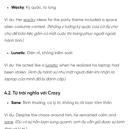
Wacky
: Kỳ quặc, lạ lùng
Ví dụ: Her
wacky
ideas for the party theme included a space
alien costume contest.
(Những ý tưởng kỳ quặc của cô ấy cho
chủ đề bữa tiệc gồm có một cuộc thi trang phục người ngoài
hành tinh.)
Lunatic
: Điên rồ, không kiểm soát
Ví dụ: He acted like a
lunatic
when he realized his laptop had
been stolen.
(Anh ấy hành xử như một người điên khi nhận ra
laptop của mình đã bị đánh cắp.)
4.2. Từ trái nghĩa với Crazy
Sane
: Bình thường, có lý trí, không bị rối loạn tâm thần
Ví dụ: Despite the chaos around him, he remained calm and
sane
.
(Dù có sự hỗn loạn xung quanh, anh ấy vẫn giữ được sự bình