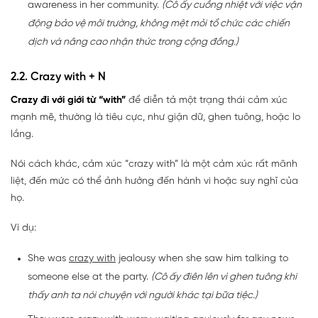
awareness in her community.
(Cô ấy cuồng nhiệt với việc vận
động bảo vệ môi trường, không mệt mỏi tổ chức các chiến
dịch và nâng cao nhận thức trong cộng đồng.)
2.2. Crazy with + N
Crazy đi với giới từ “with”
để diễn tả một trạng thái cảm xúc
mạnh mẽ, thường là tiêu cực, như giận dữ, ghen tuông, hoặc lo
lắng.
Nói cách khác, cảm xúc “crazy with” là một cảm xúc rất mãnh
liệt, đến mức có thể ảnh hưởng đến hành vi hoặc suy nghĩ của
họ.
Ví dụ:
She was
crazy with
jealousy when she saw him talking to
someone else at the party.
(Cô ấy điên lên vì ghen tuông khi
thấy anh ta nói chuyện với người khác tại bữa tiệc.)