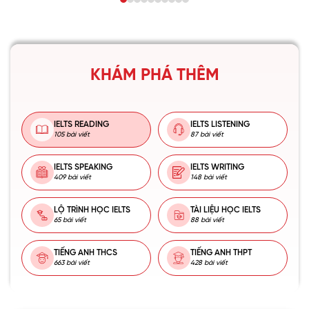
KHÁM PHÁ THÊM
IELTS READING
IELTS LISTENING
105 bài viết
87 bài viết
IELTS SPEAKING
IELTS WRITING
409 bài viết
148 bài viết
LỘ TRÌNH HỌC IELTS
TÀI LIỆU HỌC IELTS
65 bài viết
88 bài viết
TIẾNG ANH THCS
TIẾNG ANH THPT
663 bài viết
428 bài viết