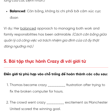
lắng của các bệnh nhân.)
Balanced
: Cân bằng, không bị chi phối bởi cảm xúc cực
đoan
Ví dụ: Her
balanced
approach to managing both work and
family responsibilities has been admirable.
(Cách cân bằng giữa
quản lý cả công việc và trách nhiệm gia đình của cô ấy thật
đáng ngưỡng mộ.)
5. Bài tập thực hành Crazy đi với giới từ
Điền giới từ phù hợp vào chỗ trống để hoàn thành các câu sau:
Thomas became crazy __________ frustration after trying to
fix the broken computer for hours.
The crowd went crazy __________ excitement as Manchester
United scored the winning goal.