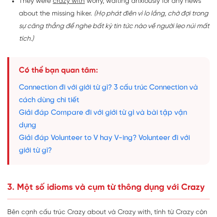
They were
crazy with
worry, waiting anxiously for any news
about the missing hiker.
(Họ phát điên vì lo lắng, chờ đợi trong
sự căng thẳng để nghe bất kỳ tin tức nào về người leo núi mất
tích.)
Có thể bạn quan tâm:
Connection đi với giới từ gì? 3 cấu trúc Connection và
cách dùng chi tiết
Giải đáp Compare đi với giới từ gì và bài tập vận
dụng
Giải đáp Volunteer to V hay V-ing? Volunteer đi với
giới từ gì?
3. Một số idioms và cụm từ thông dụng với Crazy
Bên cạnh cấu trúc Crazy about và Crazy with, tính từ Crazy còn