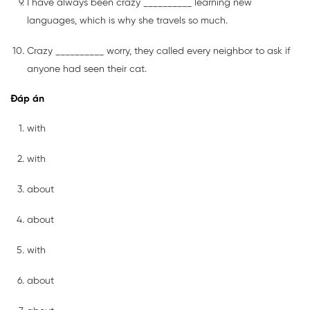
I have always been crazy __________ learning new
languages, which is why she travels so much.
Crazy __________ worry, they called every neighbor to ask if
anyone had seen their cat.
Đáp án
with
with
about
about
with
about