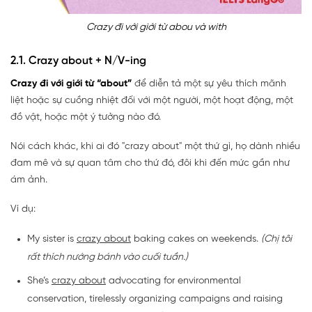
Crazy đi với giới từ abou và with
2.1. Crazy about + N/V-ing
Crazy đi với giới từ “about”
để diễn tả một sự yêu thích mãnh
liệt hoặc sự cuồng nhiệt đối với một người, một hoạt động, một
đồ vật, hoặc một ý tưởng nào đó.
Nói cách khác, khi ai đó "crazy about" một thứ gì, họ dành nhiều
đam mê và sự quan tâm cho thứ đó, đôi khi đến mức gần như
ám ảnh.
Ví dụ:
My sister is
crazy about
baking cakes on weekends.
(Chị tôi
rất thích nướng bánh vào cuối tuần.)
She’s
crazy about
advocating for environmental
conservation, tirelessly organizing campaigns and raising