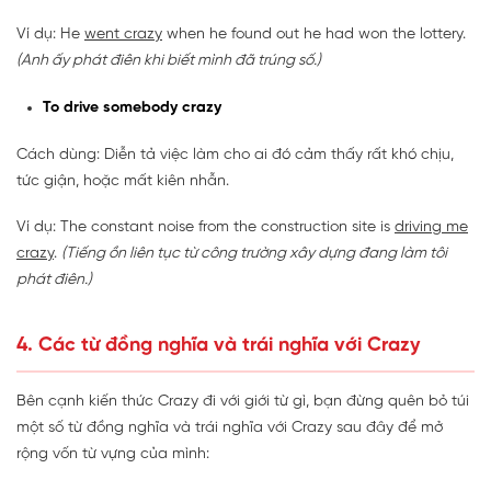
Ví dụ: He
went crazy
when he found out he had won the lottery.
(Anh ấy phát điên khi biết mình đã trúng số.)
To drive somebody crazy
Cách dùng: Diễn tả việc làm cho ai đó cảm thấy rất khó chịu,
tức giận, hoặc mất kiên nhẫn.
Ví dụ: The constant noise from the construction site is
driving me
crazy
.
(Tiếng ồn liên tục từ công trường xây dựng đang làm tôi
phát điên.)
4. Các từ đồng nghĩa và trái nghĩa với Crazy
Bên cạnh kiến thức Crazy đi với giới từ gì, bạn đừng quên bỏ túi
một số từ đồng nghĩa và trái nghĩa với Crazy sau đây để mở
rộng vốn từ vựng của mình: