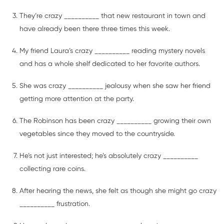
They’re crazy __________ that new restaurant in town and
have already been there three times this week.
My friend Laura’s crazy __________ reading mystery novels
and has a whole shelf dedicated to her favorite authors.
She was crazy __________ jealousy when she saw her friend
getting more attention at the party.
The Robinson has been crazy __________ growing their own
vegetables since they moved to the countryside.
He’s not just interested; he’s absolutely crazy __________
collecting rare coins.
After hearing the news, she felt as though she might go crazy
__________ frustration.