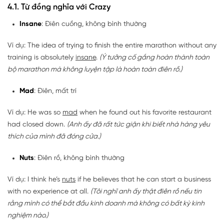
4.1. Từ đồng nghĩa với Crazy
Insane
: Điên cuồng, không bình thường
Ví dụ: The idea of trying to finish the entire marathon without any
training is absolutely
insane
.
(Ý tưởng cố gắng hoàn thành toàn
bộ marathon mà không luyện tập là hoàn toàn điên rồ.)
Mad
: Điên, mất trí
Ví dụ: He was so
mad
when he found out his favorite restaurant
had closed down.
(Anh ấy đã rất tức giận khi biết nhà hàng yêu
thích của mình đã đóng cửa.)
Nuts
: Điên rồ, không bình thường
Ví dụ: I think he’s
nuts
if he believes that he can start a business
with no experience at all.
(Tôi nghĩ anh ấy thật điên rồ nếu tin
rằng mình có thể bắt đầu kinh doanh mà không có bất kỳ kinh
nghiệm nào.)