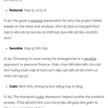
tĩnh và lý trí.)
Rational
: Hợp lý, có lý trí
Ví dụ: He gave a
rational
explanation for why the project failed,
based on the data and analysis.
(Anh ấy đưa ra một giải thích
hợp lý về lý do tại sao dự án thất bại, dựa trên dữ liệu và phân
tích.)
Sensible
: Hợp lý, tỉnh táo
Ví dụ: Choosing to save money for emergencies is a
sensible
approach to personal finance.
(Việc chọn tiết kiệm tiền cho các
tình huống khẩn cấp là một cách tiếp cận đối với tài chính cá
nhân rất hợp lý.)
Calm
: Bình tĩnh, không bị kích động hay lo lắng
Ví dụ: The therapist's
calm
demeanor helped soothe the patient's
anxiety.
(Thái độ bình tĩnh của nhà trị liệu đã giúp làm giảm lo