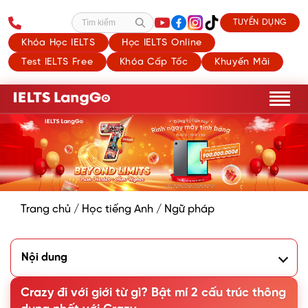
TUYỂN DỤNG
Tìm kiếm
Khóa Học IELTS
Học IELTS Online
Test IELTS Free
Khóa Cấp Tốc
Khuyến Mãi
Trang chủ
/
Học tiếng Anh
/
Ngữ pháp
Nội dung
1. Crazy có nghĩa là gì?
2. Crazy đi với giới từ gì?
Crazy đi với giới từ gì? Bật mí 2 cấu trúc thông
3. Một số idioms và cụm từ thông dụng với Crazy