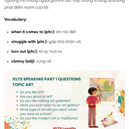
ngưỡng mộ những người giỏi lĩnh vực này, nhưng rõ ràng đó không
phải điểm mạnh của tôi.
Vocabulary:
when it comes to (phr.):
khi nói đến
struggle with (phr.):
gặp khó khăn với
turn out (phr.):
tỏ ra, hoá ra
clumsy (adj):
vụng về