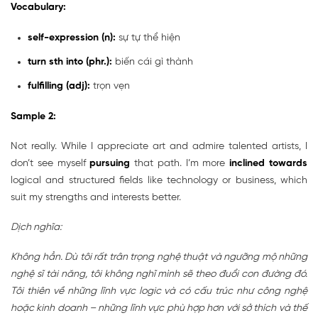
Vocabulary:
self-expression (n):
sự tự thể hiện
turn sth into (phr.):
biến cái gì thành
fulfilling (adj):
trọn vẹn
Sample 2:
Not really. While I appreciate art and admire talented artists, I
don’t see myself
pursuing
that path. I’m more
inclined towards
logical and structured fields like technology or business, which
suit my strengths and interests better.
Dịch nghĩa:
Không hẳn. Dù tôi rất trân trọng nghệ thuật và ngưỡng mộ những
nghệ sĩ tài năng, tôi không nghĩ mình sẽ theo đuổi con đường đó.
Tôi thiên về những lĩnh vực logic và có cấu trúc như công nghệ
hoặc kinh doanh – những lĩnh vực phù hợp hơn với sở thích và thế