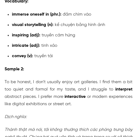
Vocabulary:
immerse oneself in (phr.):
đắm chìm vào
visual storytelling (n):
kể chuyện bằng hình ảnh
inspiring (adj):
truyền cảm hứng
intricate (adj):
tinh xảo
convey (v):
truyền tải
Sample 2:
To be honest, I don’t usually enjoy art galleries. I find them a bit
too quiet and formal for my taste, and I struggle to
interpret
abstract pieces. I prefer more
interactive
or modern experiences
like digital exhibitions or street art.
Dịch nghĩa:
Thành thật mà nói, tôi không thường thích các phòng trưng bày