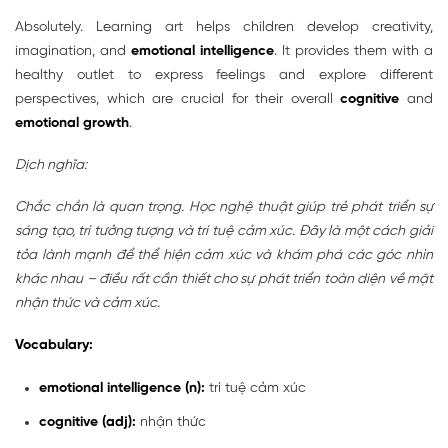
Absolutely. Learning art helps children develop creativity,
imagination, and
emotional intelligence
. It provides them with a
healthy outlet to express feelings and explore different
perspectives, which are crucial for their overall
cognitive
and
emotional growth
.
Dịch nghĩa:
Chắc chắn là quan trọng. Học nghệ thuật giúp trẻ phát triển sự
sáng tạo, trí tưởng tượng và trí tuệ cảm xúc. Đây là một cách giải
tỏa lành mạnh để thể hiện cảm xúc và khám phá các góc nhìn
khác nhau – điều rất cần thiết cho sự phát triển toàn diện về mặt
nhận thức và cảm xúc.
Vocabulary:
emotional intelligence (n):
trí tuệ cảm xúc
cognitive (adj):
nhận thức