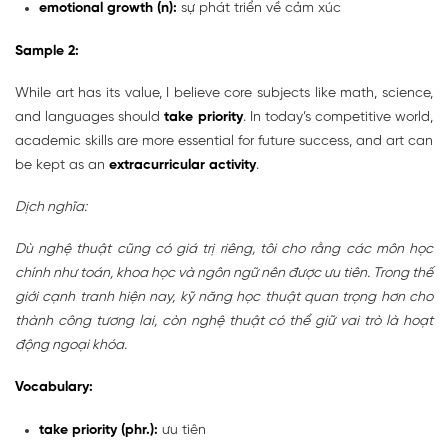
emotional growth (n):
sự phát triển về cảm xúc
Sample 2:
While art has its value, I believe core subjects like math, science,
and languages should
take priority
. In today’s competitive world,
academic skills are more essential for future success, and art can
be kept as an
extracurricular activity
.
Dịch nghĩa:
Dù nghệ thuật cũng có giá trị riêng, tôi cho rằng các môn học
chính như toán, khoa học và ngôn ngữ nên được ưu tiên. Trong thế
giới cạnh tranh hiện nay, kỹ năng học thuật quan trọng hơn cho
thành công tương lai, còn nghệ thuật có thể giữ vai trò là hoạt
động ngoại khóa.
Vocabulary:
take priority (phr.):
ưu tiên