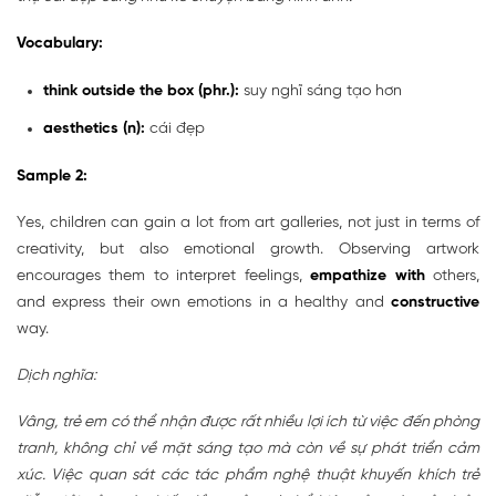
Vocabulary:
think outside the box (phr.):
suy nghĩ sáng tạo hơn
aesthetics (n):
cái đẹp
Sample 2:
Yes, children can gain a lot from art galleries, not just in terms of
creativity, but also emotional growth. Observing artwork
encourages them to interpret feelings,
empathize with
others,
and express their own emotions in a healthy and
constructive
way.
Dịch nghĩa:
Vâng, trẻ em có thể nhận được rất nhiều lợi ích từ việc đến phòng
tranh, không chỉ về mặt sáng tạo mà còn về sự phát triển cảm
xúc. Việc quan sát các tác phẩm nghệ thuật khuyến khích trẻ