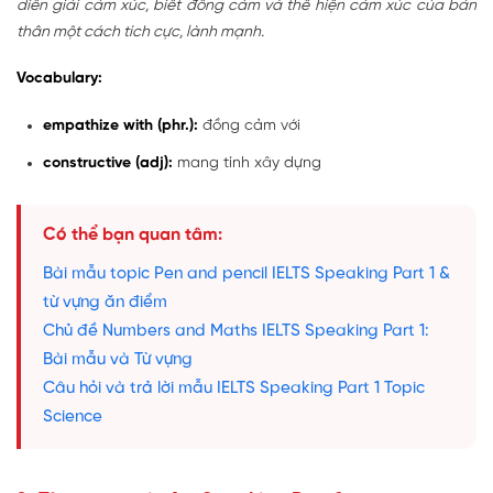
diễn giải cảm xúc, biết đồng cảm và thể hiện cảm xúc của bản
thân một cách tích cực, lành mạnh.
Vocabulary:
empathize with (phr.):
đồng cảm với
constructive (adj):
mang tính xây dựng
Có thể bạn quan tâm:
Bài mẫu topic Pen and pencil IELTS Speaking Part 1 &
từ vựng ăn điểm
Chủ đề Numbers and Maths IELTS Speaking Part 1:
Bài mẫu và Từ vựng
Câu hỏi và trả lời mẫu IELTS Speaking Part 1 Topic
Science