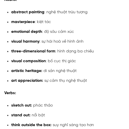
abstract painting
: nghệ thuật trừu tượng
masterpiece
: kiệt tác
emotional depth
: độ sâu cảm xúc
visual harmony
: sự hài hoà về hình ảnh
three-dimensional form
: hình dạng ba chiều
visual composition
: bố cục thị giác
artistic heritage:
di sản nghệ thuật
art appreciation:
sự cảm thụ nghệ thuật
Verbs:
sketch out:
phác thảo
stand out:
nổi bật
think outside the box:
suy nghĩ sáng tạo hơn