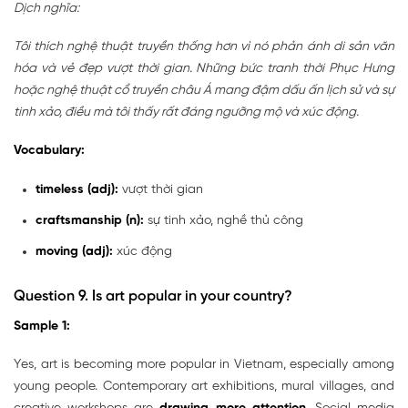
Dịch nghĩa:
Tôi thích nghệ thuật truyền thống hơn vì nó phản ánh di sản văn
hóa và vẻ đẹp vượt thời gian. Những bức tranh thời Phục Hưng
hoặc nghệ thuật cổ truyền châu Á mang đậm dấu ấn lịch sử và sự
tinh xảo, điều mà tôi thấy rất đáng ngưỡng mộ và xúc động.
Vocabulary:
timeless (adj):
vượt thời gian
craftsmanship (n):
sự tinh xảo, nghề thủ công
moving (adj):
xúc động
Question 9.
Is art popular in your country?
Sample 1:
Yes, art is becoming more popular in Vietnam, especially among
young people. Contemporary art exhibitions, mural villages, and