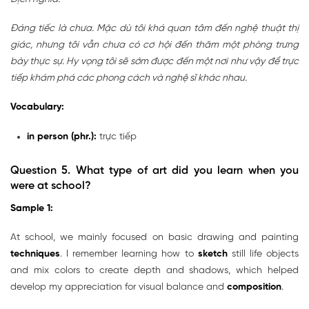
Đáng tiếc là chưa. Mặc dù tôi khá quan tâm đến nghệ thuật thị
giác, nhưng tôi vẫn chưa có cơ hội đến thăm một phòng trưng
bày thực sự. Hy vọng tôi sẽ sớm được đến một nơi như vậy để trực
tiếp khám phá các phong cách và nghệ sĩ khác nhau.
Vocabulary:
in person (phr.):
trực tiếp
Question 5.
What type of art did you learn when you
were at school?
Sample 1:
At school, we mainly focused on basic drawing and painting
techniques
. I remember learning how to
sketch
still life objects
and mix colors to create depth and shadows, which helped
develop my appreciation for visual balance and
composition
.