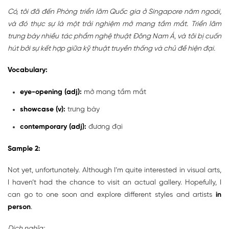
Có, tôi đã đến Phòng triển lãm Quốc gia ở Singapore năm ngoái,
và đó thực sự là một trải nghiệm mở mang tầm mắt. Triển lãm
trưng bày nhiều tác phẩm nghệ thuật Đông Nam Á, và tôi bị cuốn
hút bởi sự kết hợp giữa kỹ thuật truyền thống và chủ đề hiện đại.
Vocabulary:
eye-opening (adj):
mở mang tầm mắt
showcase (v):
trưng bày
contemporary (adj):
đương đại
Sample 2:
Not yet, unfortunately. Although I’m quite interested in visual arts,
I haven’t had the chance to visit an actual gallery. Hopefully, I
can go to one soon and explore different styles and artists
in
person
.
Dịch nghĩa: