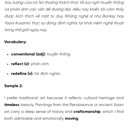
trừu tượng của nó. Nó thường thách thức lối suy nghĩ truyền thống
và phản ánh các vấn đề đương đại, điều này khiến tôi cảm thấy
được kích thích về mặt tư duy. Những nghệ sĩ như Banksy hay
Yayoi Kusama thực sự đang định nghĩa lại khái niệm nghệ thuật
trong thế giới ngày nay.
Vocabulary:
conventional (adj):
truyền thống
reflect (v):
phản ánh
redefine (v):
tái định nghĩa
Sample 2:
I prefer traditional art because it reflects cultural heritage and
timeless
beauty. Paintings from the Renaissance or ancient Asian
art carry a deep sense of history and
craftsmanship
, which I find
both admirable and emotionally
moving
.