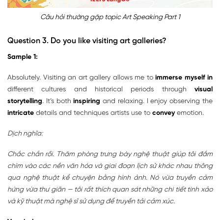
Câu hỏi thường gặp topic Art Speaking Part 1
Question 3.
Do you like visiting art galleries?
Sample 1:
Absolutely. Visiting an art gallery allows me to
immerse myself in
different cultures and historical periods through
visual
storytelling
. It’s both
inspiring
and relaxing. I enjoy observing the
intricate
details and techniques artists use to
convey
emotion.
Dịch nghĩa:
Chắc chắn rồi. Thăm phòng trưng bày nghệ thuật giúp tôi đắm
chìm vào các nền văn hóa và giai đoạn lịch sử khác nhau thông
qua nghệ thuật kể chuyện bằng hình ảnh. Nó vừa truyền cảm
hứng vừa thư giãn — tôi rất thích quan sát những chi tiết tinh xảo
và kỹ thuật mà nghệ sĩ sử dụng để truyền tải cảm xúc.