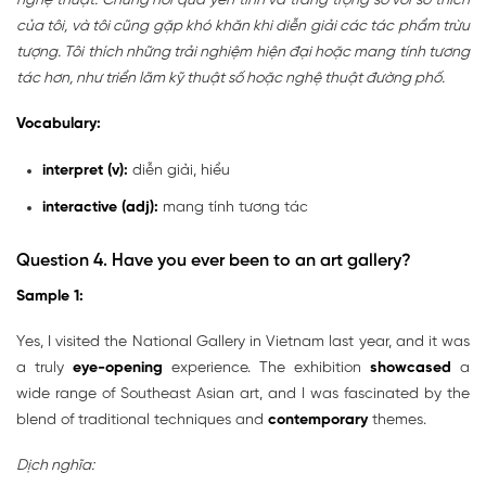
nghệ thuật. Chúng hơi quá yên tĩnh và trang trọng so với sở thích
của tôi, và tôi cũng gặp khó khăn khi diễn giải các tác phẩm trừu
tượng. Tôi thích những trải nghiệm hiện đại hoặc mang tính tương
tác hơn, như triển lãm kỹ thuật số hoặc nghệ thuật đường phố.
Vocabulary:
interpret (v):
diễn giải, hiểu
interactive (adj):
mang tính tương tác
Question 4.
Have you ever been to an art gallery?
Sample 1:
Yes, I visited the National Gallery in Vietnam last year, and it was
a truly
eye-opening
experience. The exhibition
showcased
a
wide range of Southeast Asian art, and I was fascinated by the
blend of traditional techniques and
contemporary
themes.
Dịch nghĩa: