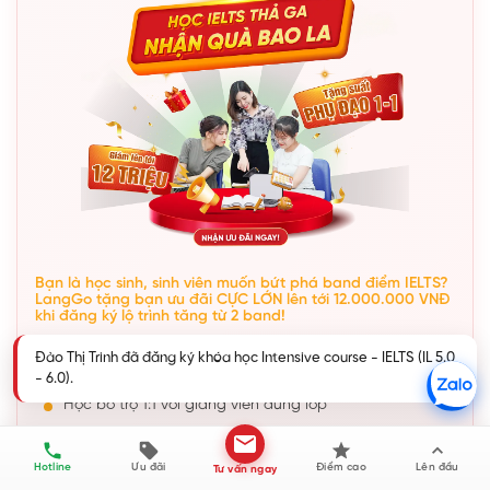
Bạn là học sinh, sinh viên muốn bứt phá band điểm IELTS?
LangGo tặng bạn ưu đãi CỰC LỚN lên tới 12.000.000 VNĐ
khi đăng ký lộ trình tăng từ 2 band!
Khóa học IELTS tại LangGo đảm bảo đầu ra lên đến 7.0+:
CAM KẾT ĐẦU RA theo kết quả thi thật
Học bổ trợ 1:1 với giảng viên đứng lớp
4 buổi bổ trợ Speaking/tháng
Tăng band chỉ sau 1,5 - 2,5 tháng
Hotline
Ưu đãi
Điểm cao
Lên đầu
Tư vấn ngay