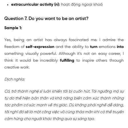
extracurricular activity (n):
hoạt động ngoại khoá
Question 7.
Do you want to be an artist?
Sample 1:
Yes, being an artist has always fascinated me. I admire the
freedom of
self-expression
and the ability to
turn
emotions
into
something visually powerful. Although it’s not an easy career, I
think it would be incredibly
fulfilling
to inspire others through
creative work.
Dịch nghĩa:
Có, trở thành nghệ sĩ luôn khiến tôi bị cuốn hút. Tôi ngưỡng mộ sự
tự do thể hiện bản thân và khả năng biến cảm xúc thành những
tác phẩm có sức mạnh về thị giác. Dù không phải nghề dễ dàng,
tôi nghĩ đó sẽ là một công việc vô cùng thỏa mãn khi có thể truyền
cảm hứng cho người khác thông qua sự sáng tạo.