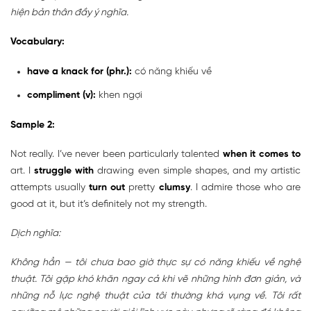
hiện bản thân đầy ý nghĩa.
Vocabulary:
have a knack for (phr.):
có năng khiếu về
compliment (v):
khen ngợi
Sample 2:
Not really. I’ve never been particularly talented
when it comes to
art. I
struggle with
drawing even simple shapes, and my artistic
attempts usually
turn out
pretty
clumsy
. I admire those who are
good at it, but it’s definitely not my strength.
Dịch nghĩa:
Không hẳn — tôi chưa bao giờ thực sự có năng khiếu về nghệ
thuật. Tôi gặp khó khăn ngay cả khi vẽ những hình đơn giản, và
những nỗ lực nghệ thuật của tôi thường khá vụng về. Tôi rất