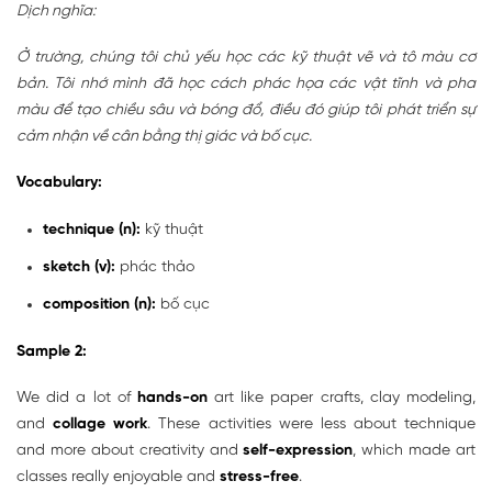
Dịch nghĩa:
Ở trường, chúng tôi chủ yếu học các kỹ thuật vẽ và tô màu cơ
bản. Tôi nhớ mình đã học cách phác họa các vật tĩnh và pha
màu để tạo chiều sâu và bóng đổ, điều đó giúp tôi phát triển sự
cảm nhận về cân bằng thị giác và bố cục.
Vocabulary:
technique (n):
kỹ thuật
sketch (v):
phác thảo
composition (n):
bố cục
Sample 2:
We did a lot of
hands-on
art like paper crafts, clay modeling,
and
collage work
. These activities were less about technique
and more about creativity and
self-expression
, which made art
classes really enjoyable and
stress-free
.