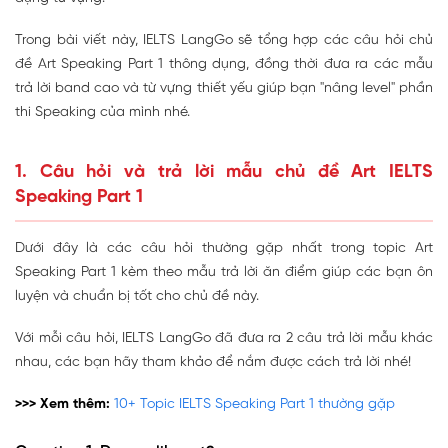
Trong bài viết này, IELTS LangGo sẽ tổng hợp các câu hỏi chủ
đề Art Speaking Part 1 thông dụng, đồng thời đưa ra các mẫu
trả lời band cao và từ vựng thiết yếu giúp bạn "nâng level" phần
thi Speaking của mình nhé.
1. Câu hỏi và trả lời mẫu chủ đề Art IELTS
Speaking Part 1
Dưới đây là các câu hỏi thường gặp nhất trong topic Art
Speaking Part 1 kèm theo mẫu trả lời ăn điểm giúp các bạn ôn
luyện và chuẩn bị tốt cho chủ đề này.
Với mỗi câu hỏi, IELTS LangGo đã đưa ra 2 câu trả lời mẫu khác
nhau, các bạn hãy tham khảo để nắm được cách trả lời nhé!
>>> Xem thêm:
10+ Topic IELTS Speaking Part 1 thường gặp