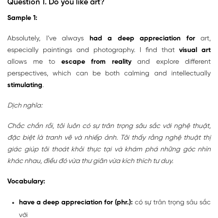
Question 1.
Do you like art?
Sample 1:
Absolutely, I’ve always
had a deep appreciation for
art,
especially paintings and photography. I find that
visual art
allows me to
escape from reality
and explore different
perspectives, which can be both calming and intellectually
stimulating
.
Dịch nghĩa:
Chắc chắn rồi, tôi luôn có sự trân trọng sâu sắc với nghệ thuật,
đặc biệt là tranh vẽ và nhiếp ảnh. Tôi thấy rằng nghệ thuật thị
giác giúp tôi thoát khỏi thực tại và khám phá những góc nhìn
khác nhau, điều đó vừa thư giãn vừa kích thích tư duy.
Vocabulary:
have a deep appreciation for (phr.):
có sự trân trọng sâu sắc
với