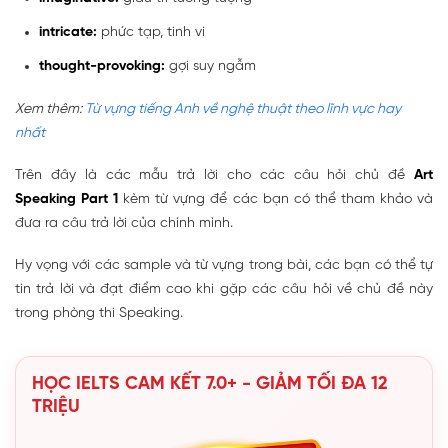
intricate:
phức tạp, tinh vi
thought-provoking:
gợi suy ngẫm
Xem thêm:
Từ vựng tiếng Anh về nghệ thuật theo lĩnh vực hay
nhất
Trên đây là các mẫu trả lời cho các câu hỏi chủ đề
Art
Speaking Part 1
kèm từ vựng để các bạn có thể tham khảo và
đưa ra câu trả lời của chính mình.
Hy vọng với các sample và từ vựng trong bài, các bạn có thể tự
tin trả lời và đạt điểm cao khi gặp các câu hỏi về chủ đề này
trong phòng thi Speaking.
HỌC IELTS CAM KẾT 7.0+ - GIẢM TỐI ĐA 12
TRIỆU