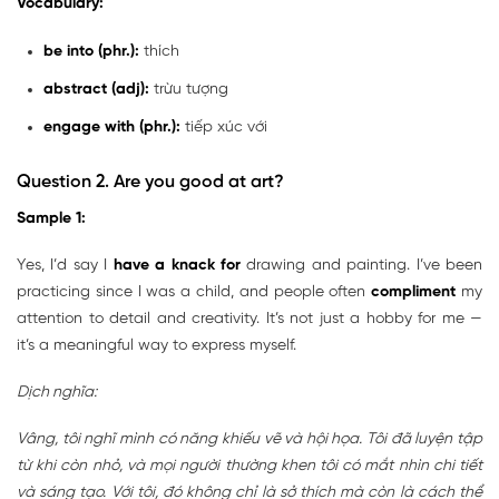
Vocabulary:
be into (phr.):
thích
abstract (adj):
trừu tượng
engage with (phr.):
tiếp xúc với
Question 2. Are you good at art?
Sample 1:
Yes, I’d say I
have a knack for
drawing and painting. I’ve been
practicing since I was a child, and people often
compliment
my
attention to detail and creativity. It’s not just a hobby for me —
it’s a meaningful way to express myself.
Dịch nghĩa:
Vâng, tôi nghĩ mình có năng khiếu vẽ và hội họa. Tôi đã luyện tập
từ khi còn nhỏ, và mọi người thường khen tôi có mắt nhìn chi tiết
và sáng tạo. Với tôi, đó không chỉ là sở thích mà còn là cách thể