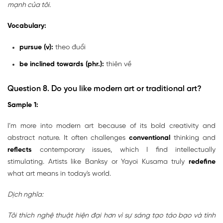
mạnh của tôi.
Vocabulary:
pursue (v):
theo đuổi
be inclined towards (phr.):
thiên về
Question 8.
Do you like modern art or traditional art?
Sample 1:
I’m more into modern art because of its bold creativity and
abstract nature. It often challenges
conventional
thinking and
reflects
contemporary issues, which I find intellectually
stimulating. Artists like Banksy or Yayoi Kusama truly
redefine
what art means in today's world.
Dịch nghĩa:
Tôi thích nghệ thuật hiện đại hơn vì sự sáng tạo táo bạo và tính