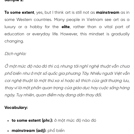
Sample 2:
To some extent
, yes, but I think art is still not as
mainstream
as in
some Western countries. Many people in Vietnam see art as a
luxury or a hobby for the
elite
, rather than a vital part of
education or everyday life. However, this mindset is gradually
changing.
Dịch nghĩa:
Ở một mức độ nào đó thì có, nhưng tôi nghĩ nghệ thuật vẫn chưa
phổ biến như ở một số quốc gia phương Tây. Nhiều người Việt vẫn
coi nghệ thuật là một thứ xa xỉ hoặc sở thích của giới thượng lưu,
thay vì là một phần quan trọng của giáo dục hay cuộc sống hàng
ngày. Tuy nhiên, quan điểm này đang dần thay đổi.
Vocabulary:
to some extent (phr.):
ở một mức độ nào đó
mainstream (adj):
phổ biến