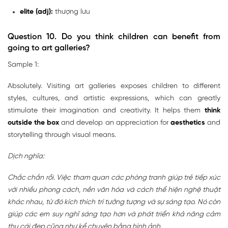
elite (adj):
thượng lưu
Question 10. Do you think children can benefit from
going to art galleries?
Sample 1:
Absolutely. Visiting art galleries exposes children to different
styles, cultures, and artistic expressions, which can greatly
stimulate their imagination and creativity. It helps them
think
outside the box
and develop an appreciation for
aesthetics
and
storytelling through visual means.
Dịch nghĩa:
Chắc chắn rồi. Việc tham quan các phòng tranh giúp trẻ tiếp xúc
với nhiều phong cách, nền văn hóa và cách thể hiện nghệ thuật
khác nhau, từ đó kích thích trí tưởng tượng và sự sáng tạo. Nó còn
giúp các em suy nghĩ sáng tạo hơn và phát triển khả năng cảm
thụ cái đẹp cũng như kể chuyện bằng hình ảnh.