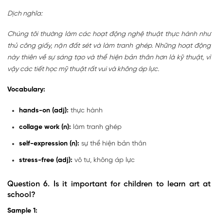
Dịch nghĩa:
Chúng tôi thường làm các hoạt động nghệ thuật thực hành như
thủ công giấy, nặn đất sét và làm tranh ghép. Những hoạt động
này thiên về sự sáng tạo và thể hiện bản thân hơn là kỹ thuật, vì
vậy các tiết học mỹ thuật rất vui và không áp lực.
Vocabulary:
hands-on (adj):
thực hành
collage work (n):
làm tranh ghép
self-expression (n):
sự thể hiện bản thân
stress-free (adj):
vô tư, không áp lực
Question 6. Is it important for children to learn art at
school?
Sample 1: