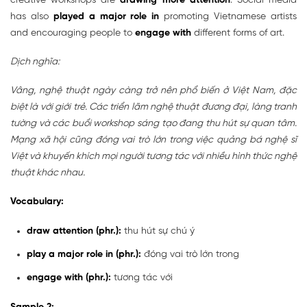
creative workshops are
drawing more attention
. Social media
has also
played a major role in
promoting Vietnamese artists
and encouraging people to
engage with
different forms of art.
Dịch nghĩa:
Vâng, nghệ thuật ngày càng trở nên phổ biến ở Việt Nam, đặc
biệt là với giới trẻ. Các triển lãm nghệ thuật đương đại, làng tranh
tường và các buổi workshop sáng tạo đang thu hút sự quan tâm.
Mạng xã hội cũng đóng vai trò lớn trong việc quảng bá nghệ sĩ
Việt và khuyến khích mọi người tương tác với nhiều hình thức nghệ
thuật khác nhau.
Vocabulary:
draw attention (phr.):
thu hút sự chú ý
play a major role in (phr.):
đóng vai trò lớn trong
engage with (phr.):
tương tác với