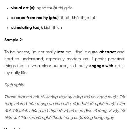
visual art (n):
nghệ thuật thị giác
escape from reality (phr.):
thoát khỏi thực tại
stimulating (adj):
kích thích
Sample 2:
To be honest, I’m not really
into
art. I find it quite
abstract
and
hard to understand, especially modern art. I prefer practical
things that serve a clear purpose, so I rarely
engage with
art in
my daily life.
Dịch nghĩa:
Thành thật mà nói, tôi không thực sự hứng thú với nghệ thuật. Tôi
thấy nó khá trừu tượng và khó hiểu, đặc biệt là nghệ thuật hiện
đại. Tôi thích những thứ thực tế và có mục đích rõ ràng, vì vậy tôi
hiếm khi tiếp xúc với nghệ thuật trong cuộc sống hàng ngày.