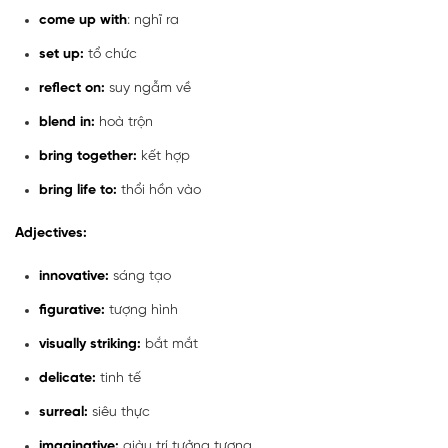
come up with
: nghĩ ra
set up:
tổ chức
reflect on:
suy ngẫm về
blend in:
hoà trộn
bring together:
kết hợp
bring life to:
thổi hồn vào
Adjectives:
innovative:
sáng tạo
figurative:
tượng hình
visually striking:
bắt mắt
delicate:
tinh tế
surreal:
siêu thực
imaginative:
giàu trí tưởng tượng