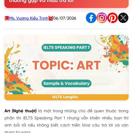
thường gặp và mẫu trả lời
Question 3. Do you like visiting art galleries?
Question 4. Have you ever been to an art gallery?
Question 5. What type of art did you learn when you
Ms. Vương Kiều Trinh
06/07/2026
were at school?
Question 6. Is it important for children to learn art at
school?
Question 7. Do you want to be an artist?
Question 8. Do you like modern art or traditional art?
Question 9. Is art popular in your country?
Question 10. Do you think children can benefit from
going to art galleries?
2. Từ vựng topic Art Speaking Part 1
Art (Nghệ thuật)
là một trong những chủ đề quen thuộc trong
phần thi IELTS Speaking Part 1 nhưng vẫn khiến nhiều bạn thí
sinh bối rối nếu không biết cách triển khai câu trả lời và vận
dụng từ vựng.