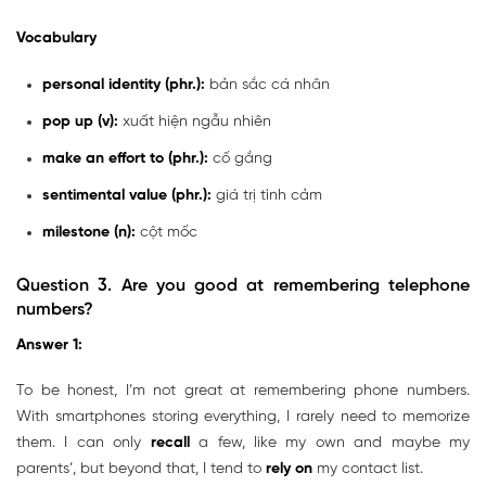
Vocabulary
personal identity (phr.):
bản sắc cá nhân
pop up (v):
xuất hiện ngẫu nhiên
make an effort to (phr.):
cố gắng
sentimental value (phr.):
giá trị tình cảm
milestone (n):
cột mốc
Question 3. Are you good at remembering telephone
numbers?
Answer 1:
To be honest, I’m not great at remembering phone numbers.
With smartphones storing everything, I rarely need to memorize
them. I can only
recall
a few, like my own and maybe my
parents’, but beyond that, I tend to
rely on
my contact list.