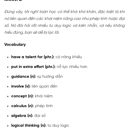
Đúng vậy, tôi nghĩ toán học có thể khá khó khăn, đặc biệt là khi
nó liên quan đến các khái niệm nâng cao như phép tính hoặc đại
số. Nó đòi hỏi rất nhiều tư duy logic và kiên nhẫn, và nếu không
hiểu đúng, bạn sẽ dễ bị lạc lối.
Vocabulary
have a talent for (phr.):
có năng khiếu
put in extra effort (phr.):
nỗ lực nhiều hơn
guidance (n):
sự hướng dẫn
involve (v):
liên quan đến
concept (n):
khái niệm
calculus (n):
phép tính
algebra (n):
đại số
logical thinking (n):
tư duy logic