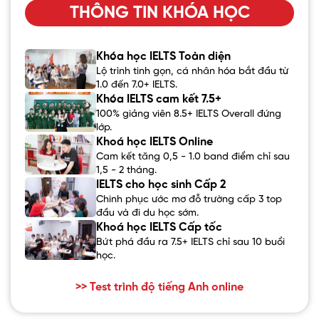
THÔNG TIN KHÓA HỌC
Khóa học IELTS Toàn diện
Lộ trình tinh gọn, cá nhân hóa bắt đầu từ
1.0 đến 7.0+ IELTS.
Khóa IELTS cam kết 7.5+
100% giảng viên 8.5+ IELTS Overall đứng
lớp.
Khoá học IELTS Online
Cam kết tăng 0,5 - 1.0 band điểm chỉ sau
1,5 - 2 tháng.
IELTS cho học sinh Cấp 2
Chinh phục ước mơ đỗ trường cấp 3 top
đầu và đi du học sớm.
Khoá học IELTS Cấp tốc
Bứt phá đầu ra 7.5+ IELTS chỉ sau 10 buổi
học.
>> Test trình độ tiếng Anh online