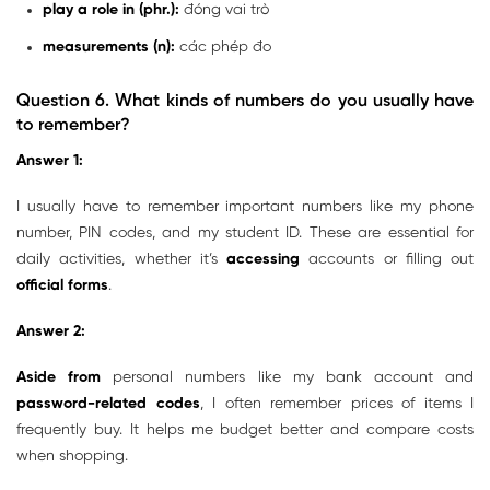
play a role in (phr.):
đóng vai trò
measurements (n):
các phép đo
Question 6. What kinds of numbers do you usually have
to remember?
Answer 1:
I usually have to remember important numbers like my phone
number, PIN codes, and my student ID. These are essential for
daily activities, whether it’s
accessing
accounts or filling out
official forms
.
Answer 2:
Aside from
personal numbers like my bank account and
password-related codes
, I often remember prices of items I
frequently buy. It helps me budget better and compare costs
when shopping.