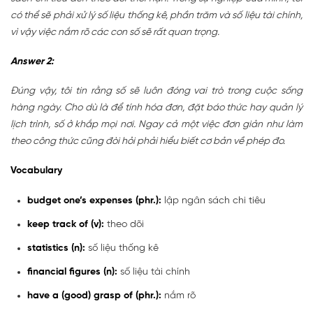
có thể sẽ phải xử lý số liệu thống kê, phần trăm và số liệu tài chính,
vì vậy việc nắm rõ các con số sẽ rất quan trọng.
Answer 2:
Đúng vậy, tôi tin rằng số sẽ luôn đóng vai trò trong cuộc sống
hàng ngày. Cho dù là để tính hóa đơn, đặt báo thức hay quản lý
lịch trình, số ở khắp mọi nơi. Ngay cả một việc đơn giản như làm
theo công thức cũng đòi hỏi phải hiểu biết cơ bản về phép đo.
Vocabulary
budget one’s expenses (phr.):
lập ngân sách chi tiêu
keep track of (v):
theo dõi
statistics (n):
số liệu thống kê
financial figures (n):
số liệu tài chính
have a (good) grasp of (phr.):
nắm rõ