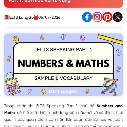
Part 1: Bài mẫu và Từ vựng
Question 2. What numbers are important to you?
Question 3. Are you good at remembering telephone
numbers?
IELTS LangGo
06/07/2026
Question 4. Have you ever forgotten your phone
number?
Question 5. Do you need to use numbers in the future?
Question 6. What kinds of numbers do you usually have
to remember?
Question 7. Do you like learning mathematics?
Question 8. Do you think it’s difficult to learn
mathematics well?
2. Từ vựng topic Numbers Speaking Part 1
Trong phần thi IELTS Speaking Part 1, chủ đề
Numbers and
Maths
có thể xuất hiện dưới dạng các câu hỏi về sở thích, thói
quen hoặc quan điểm cá nhân liên quan đến số học và toán
học. Đây là một chủ đề thú vị nhưng cũng có thể gây khó khăn