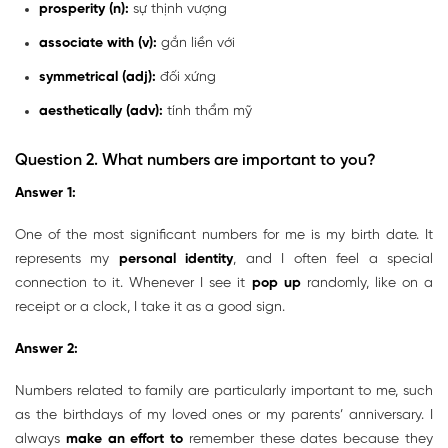
prosperity (n):
sự thịnh vượng
associate with (v):
gắn liền với
symmetrical (adj):
đối xứng
aesthetically (adv):
tính thẩm mỹ
Question 2. What numbers are important to you?
Answer 1:
One of the most significant numbers for me is my birth date. It
represents my
personal identity
, and I often feel a special
connection to it. Whenever I see it
pop up
randomly, like on a
receipt or a clock, I take it as a good sign.
Answer 2:
Numbers related to family are particularly important to me, such
as the birthdays of my loved ones or my parents’ anniversary. I
always
make an effort to
remember these dates because they