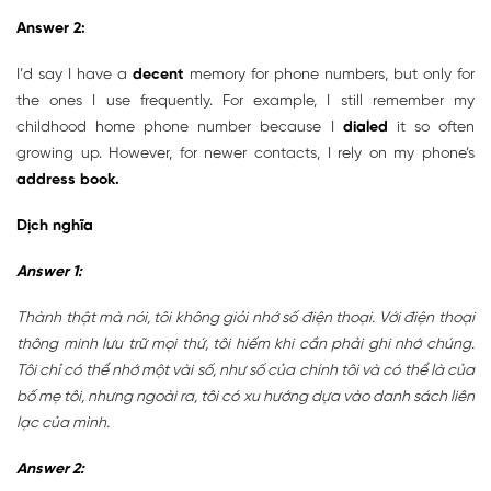
Answer 2:
I’d say I have a
decent
memory for phone numbers, but only for
the ones I use frequently. For example, I still remember my
childhood home phone number because I
dialed
it so often
growing up. However, for newer contacts, I rely on my phone’s
address book.
Dịch nghĩa
Answer 1:
Thành thật mà nói, tôi không giỏi nhớ số điện thoại. Với điện thoại
thông minh lưu trữ mọi thứ, tôi hiếm khi cần phải ghi nhớ chúng.
Tôi chỉ có thể nhớ một vài số, như số của chính tôi và có thể là của
bố mẹ tôi, nhưng ngoài ra, tôi có xu hướng dựa vào danh sách liên
lạc của mình.
Answer 2: