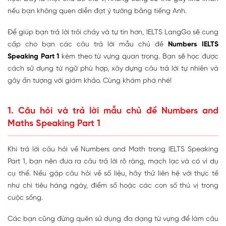
nếu bạn không quen diễn đạt ý tưởng bằng tiếng Anh.
Để giúp bạn trả lời trôi chảy và tự tin hơn, IELTS LangGo sẽ cung
cấp cho bạn các câu trả lời mẫu chủ đề
Numbers IELTS
Speaking Part 1
kèm theo từ vựng quan trọng. Bạn sẽ học được
cách sử dụng từ ngữ phù hợp, xây dựng câu trả lời tự nhiên và
gây ấn tượng với giám khảo. Cùng khám phá nhé!
1. Câu hỏi và trả lời mẫu chủ đề Numbers and
Maths Speaking Part 1
Khi trả lời câu hỏi về Numbers and Math trong IELTS Speaking
Part 1, bạn nên đưa ra câu trả lời rõ ràng, mạch lạc và có ví dụ
cụ thể. Nếu gặp câu hỏi về số liệu, hãy thử liên hệ với thực tế
như chi tiêu hàng ngày, điểm số hoặc các con số thú vị trong
cuộc sống.
Các bạn cũng đừng quên sử dụng đa dạng từ vựng để làm câu