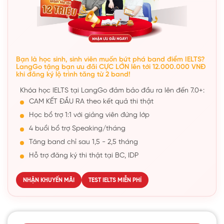
Bạn là học sinh, sinh viên muốn bứt phá band điểm IELTS?
LangGo tặng bạn ưu đãi CỰC LỚN lên tới 12.000.000 VNĐ
khi đăng ký lộ trình tăng từ 2 band!
Khóa học IELTS tại LangGo đảm bảo đầu ra lên đến 7.0+:
CAM KẾT ĐẦU RA theo kết quả thi thật
Học bổ trợ 1:1 với giảng viên đứng lớp
4 buổi bổ trợ Speaking/tháng
Tăng band chỉ sau 1,5 - 2,5 tháng
Hỗ trợ đăng ký thi thật tại BC, IDP
NHẬN KHUYẾN MÃI
TEST IELTS MIỄN PHÍ