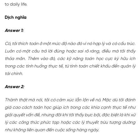
to daily life.
Dịch nghĩa
Answer 1:
Có, tôi thích toán ở một mức độ nào đó vì nó hợp lý và có cấu trúc.
Luôn có một câu trả lời đúng hoặc sai rõ ràng, điều mà tôi thấy
thỏa mãn. Thêm vào đó, các kỹ năng toán học cực kỳ hữu ích
trong các tình huống thực tế, từ tính toán chiết khấu đến quản lý
tài chính.
Answer 2:
Thành thật mà nói, tôi có cảm xúc lẫn lộn về nó. Mặc dù tôi đánh
giá cao cách toán học giúp ích trong các khía cạnh thực tế như
giải quyết vấn đề, nhưng đôi khi tôi thấy bực bội, đặc biệt là khi xử
lý các công thức phức tạp hoặc các lý thuyết trừu tượng dường
như không liên quan đến cuộc sống hàng ngày.