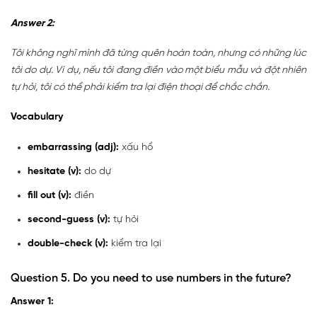
Answer 2:
Tôi không nghĩ mình đã từng quên hoàn toàn, nhưng có những lúc
tôi do dự. Ví dụ, nếu tôi đang điền vào một biểu mẫu và đột nhiên
tự hỏi, tôi có thể phải kiểm tra lại điện thoại để chắc chắn.
Vocabulary
embarrassing (adj):
xấu hổ
hesitate (v):
do dự
fill out (v):
điền
second-guess (v):
tự hỏi
double-check (v):
kiểm tra lại
Question 5. Do you need to use numbers in the future?
Answer 1: