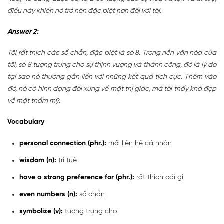
điều này khiến nó trở nên đặc biệt hơn đối với tôi.
Answer 2:
Tôi rất thích các số chẵn, đặc biệt là số 8. Trong nền văn hóa của
tôi, số 8 tượng trưng cho sự thịnh vượng và thành công, đó là lý do
tại sao nó thường gắn liền với những kết quả tích cực. Thêm vào
đó, nó có hình dạng đối xứng về mặt thị giác, mà tôi thấy khá đẹp
về mặt thẩm mỹ.
Vocabulary
personal connection (phr.):
mối liên hệ cá nhân
wisdom (n):
trí tuệ
have a strong preference for (phr.):
rất thích cái gì
even numbers (n):
số chẵn
symbolize (v):
tượng trưng cho