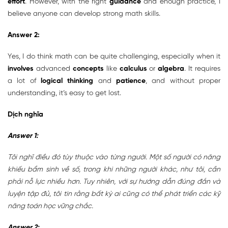
effort
. However, with the right
guidance
and enough practice, I
believe anyone can develop strong math skills.
Answer 2:
Yes, I do think math can be quite challenging, especially when it
involves
advanced
concepts
like
calculus
or
algebra
. It requires
a lot of
logical thinking
and
patience
, and without proper
understanding, it’s easy to get lost.
Dịch nghĩa
Answer 1:
Tôi nghĩ điều đó tùy thuộc vào từng người. Một số người có năng
khiếu bẩm sinh về số, trong khi những người khác, như tôi, cần
phải nỗ lực nhiều hơn. Tuy nhiên, với sự hướng dẫn đúng đắn và
luyện tập đủ, tôi tin rằng bất kỳ ai cũng có thể phát triển các kỹ
năng toán học vững chắc.
Answer 2: