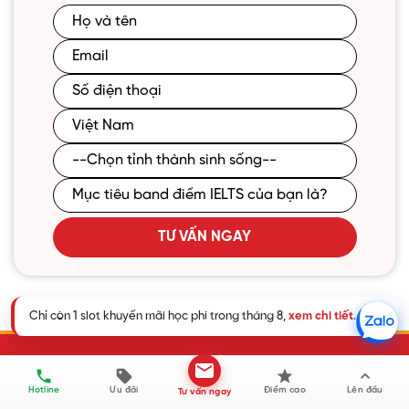
TƯ VẤN NGAY
Chỉ còn 1 slot khuyến mãi học phí trong tháng 8,
xem chi tiết
.
Hotline
Ưu đãi
Điểm cao
Lên đầu
Tư vấn ngay