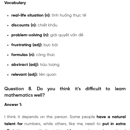
Vocabulary
real-life situation (n):
tình huống thực tế
discounts (n):
chiết khấu
problem-solving (n):
giải quyết vấn đề
frustrating (adj):
bực bội
formulas (n):
công thức
abstract (adj):
trừu tượng
relevant (adj):
liên quan
Question 8. Do you think it’s difficult to learn
mathematics well?
Answer 1:
I think it depends on the person. Some people
have a natural
talent for
numbers, while others, like me, need to
put in extra