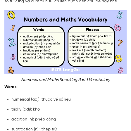
số từ vựng và cụm từ hữu ích liên quan đến chủ đề này nhé.
Numbers and Maths Speaking Part 1 Vocabulary
Words
:
numerical (adj): thuộc về số liệu
tricky (adj): khó
addition (n): phép cộng
subtraction (n): phép trừ