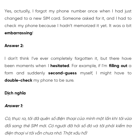
Yes, actually, I forgot my phone number once when I had just
changed to a new SIM card. Someone asked for it, and I had to
check my phone because I hadn’t memorized it yet. It was a bit
embarrassing
!
Answer 2:
I don’t think I’ve ever completely forgotten it, but there have
been moments when I
hesitated
. For example, if I’m
filling out
a
form and suddenly
second-guess
myself, I might have to
double-check
my phone to be sure.
Dịch nghĩa
Answer 1:
Có, thực ra, tôi đã quên số điện thoại của mình một lần khi tôi vừa
đổi sang thẻ SIM mới. Có người đã hỏi số đó và tôi phải kiểm tra
điện thoại vì tôi vẫn chưa nhớ. Thật xấu hổ!