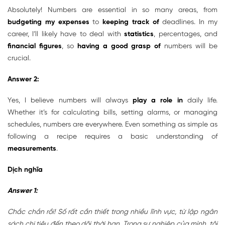
Absolutely! Numbers are essential in so many areas, from
budgeting my expenses
to
keeping track of
deadlines. In my
career, I’ll likely have to deal with
statistics
, percentages, and
financial figures
, so
having a good grasp of
numbers will be
crucial.
Answer 2:
Yes, I believe numbers will always
play a role in
daily life.
Whether it’s for calculating bills, setting alarms, or managing
schedules, numbers are everywhere. Even something as simple as
following a recipe requires a basic understanding of
measurements
.
Dịch nghĩa
Answer 1:
Chắc chắn rồi! Số rất cần thiết trong nhiều lĩnh vực, từ lập ngân
sách chi tiêu đến theo dõi thời hạn. Trong sự nghiệp của mình, tôi