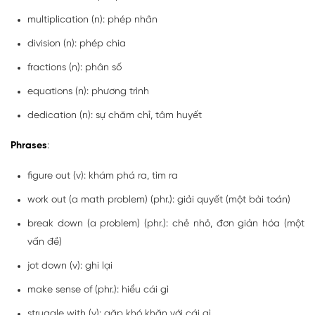
multiplication (n): phép nhân
division (n): phép chia
fractions (n): phân số
equations (n): phương trình
dedication (n): sự chăm chỉ, tâm huyết
Phrases
:
figure out (v): khám phá ra, tìm ra
work out (a math problem) (phr.): giải quyết (một bài toán)
break down (a problem) (phr.): chẻ nhỏ, đơn giản hóa (một
vấn đề)
jot down (v): ghi lại
make sense of (phr.): hiểu cái gì
struggle with (v): gặp khó khăn với cái gì