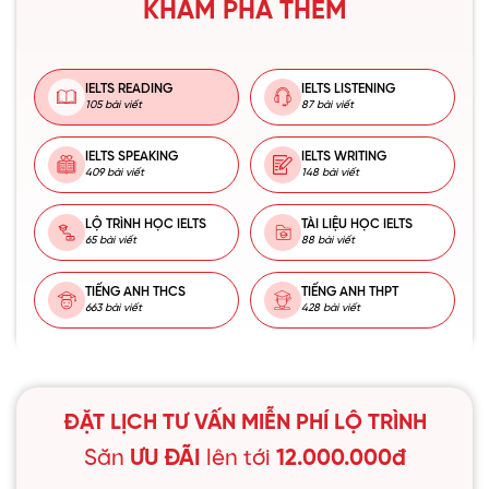
KHÁM PHÁ THÊM
IELTS READING
IELTS LISTENING
105 bài viết
87 bài viết
IELTS SPEAKING
IELTS WRITING
409 bài viết
148 bài viết
LỘ TRÌNH HỌC IELTS
TÀI LIỆU HỌC IELTS
65 bài viết
88 bài viết
TIẾNG ANH THCS
TIẾNG ANH THPT
663 bài viết
428 bài viết
ĐẶT LỊCH TƯ VẤN MIỄN PHÍ LỘ TRÌNH
Săn
ƯU ĐÃI
lên tới
12.000.000đ