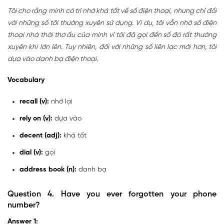
Tôi cho rằng mình có trí nhớ khá tốt về số điện thoại, nhưng chỉ đối
với những số tôi thường xuyên sử dụng. Ví dụ, tôi vẫn nhớ số điện
thoại nhà thời thơ ấu của mình vì tôi đã gọi đến số đó rất thường
xuyên khi lớn lên. Tuy nhiên, đối với những số liên lạc mới hơn, tôi
dựa vào danh bạ điện thoại.
Vocabulary
recall (v):
nhớ lại
rely on (v):
dựa vào
decent (adj):
khá tốt
dial (v):
gọi
address book (n):
danh bạ
Question 4. Have you ever forgotten your phone
number?
Answer 1: