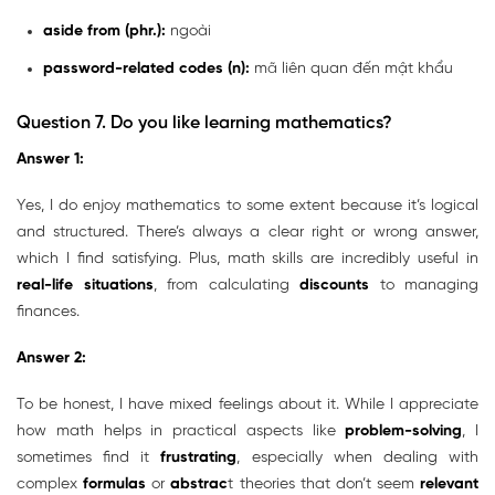
aside from (phr.):
ngoài
password-related codes (n):
mã liên quan đến mật khẩu
Question 7. Do you like learning mathematics?
Answer 1:
Yes, I do enjoy mathematics to some extent because it’s logical
and structured. There’s always a clear right or wrong answer,
which I find satisfying. Plus, math skills are incredibly useful in
real-life situations
, from calculating
discounts
to managing
finances.
Answer 2:
To be honest, I have mixed feelings about it. While I appreciate
how math helps in practical aspects like
problem-solving
, I
sometimes find it
frustrating
, especially when dealing with
complex
formulas
or
abstrac
t theories that don’t seem
relevant