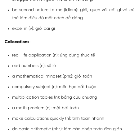
be second nature to me (idiom): giỏi, quen với cái gì và có
thể làm điều đó một cách dễ dàng
excel in (v): giỏi cái gì
Collocations
:
real-life application (n): ứng dụng thực tế
odd numbers (n): số lẻ
a mathematical mindset (phr.): giỏi toán
compulsory subject (n): môn học bắt buộc
multiplication tables (n); bảng cửu chương
a math problem (n): một bài toán
make calculations quickly (n): tính toán nhanh
do basic arithmetic (phr.): làm các phép toán đơn giản