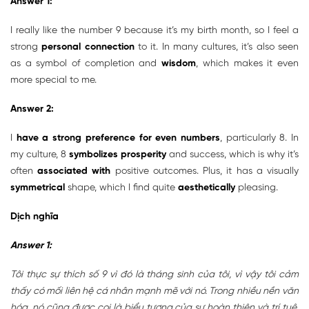
Answer 1:
I really like the number 9 because it’s my birth month, so I feel a
strong
personal connection
to it. In many cultures, it’s also seen
as a symbol of completion and
wisdom
, which makes it even
more special to me.
Answer 2:
I
have a strong preference for
even numbers
, particularly 8. In
my culture, 8
symbolizes
prosperity
and success, which is why it’s
often
associated with
positive outcomes. Plus, it has a visually
symmetrical
shape, which I find quite
aesthetically
pleasing.
Dịch nghĩa
Answer 1:
Tôi thực sự thích số 9 vì đó là tháng sinh của tôi, vì vậy tôi cảm
thấy có mối liên hệ cá nhân mạnh mẽ với nó. Trong nhiều nền văn
hóa, nó cũng được coi là biểu tượng của sự hoàn thiện và trí tuệ,