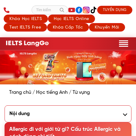
TUYỂN DỤNG
Tìm kiếm
Khóa Học IELTS
Học IELTS Online
Test IELTS Free
Khóa Cấp Tốc
Khuyến Mãi
Trang chủ
/
Học tiếng Anh
/
Từ vựng
Nội dung
1. Allergic có nghĩa là gì?
2. Allergic đi với giới từ gì?
Allergic đi với giới từ gì? Cấu trúc Allergic và
3. Phân biệt Allergic với Sensitive trong Tiếng Anh