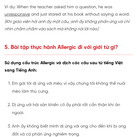
Ví dụ: When the teacher asked him a question, he was
unresponsive
and just stared at his book without saying a word.
(Khi giáo viên hỏi anh ấy một câu, anh ấy không phản ứng và chỉ
nhìn chằm chằm vào sách mà không nói lời nào.)
5. Bài tập thực hành Allergic đi với giới từ gì?
Sử dụng cấu trúc Allergic và dịch các câu sau từ tiếng Việt
sang Tiếng Anh:
Em gái tôi dị ứng với mèo, vì vậy chúng tôi không thể nuôi
mèo làm thú cưng.
Dị ứng với hải sản khiến cô ấy phải rất cẩn thận khi ăn
ngoài.
Anh ấy không biết mình dị ứng với ong cho đến khi bị ong
đốt và có phản ứng nghiêm trọng.