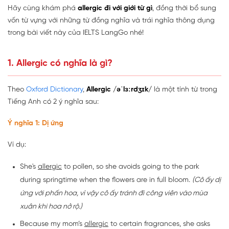
Hãy cùng khám phá
allergic đi với giới từ gì
, đồng thời bổ sung
vốn từ vựng với những từ đồng nghĩa và trái nghĩa thông dụng
trong bài viết này của IELTS LangGo nhé!
1. Allergic có nghĩa là gì?
Theo
Oxford Dictionary
,
Allergic
/əˈlɜːrdʒɪk/
là một tính từ trong
Tiếng Anh có 2 ý nghĩa sau:
Ý nghĩa 1: Dị ứng
Ví dụ:
She's
allergic
to pollen, so she avoids going to the park
during springtime when the flowers are in full bloom.
(Cô ấy dị
ứng với phấn hoa, vì vậy cô ấy tránh đi công viên vào mùa
xuân khi hoa nở rộ.)
Because my mom’s
allergic
to certain fragrances, she asks