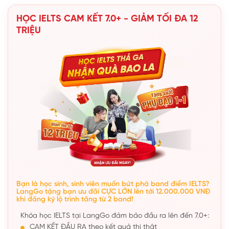
HỌC IELTS CAM KẾT 7.0+ - GIẢM TỐI ĐA 12
TRIỆU
Bạn là học sinh, sinh viên muốn bứt phá band điểm IELTS?
LangGo tặng bạn ưu đãi CỰC LỚN lên tới 12.000.000 VNĐ
khi đăng ký lộ trình tăng từ 2 band!
Khóa học IELTS tại LangGo đảm bảo đầu ra lên đến 7.0+:
CAM KẾT ĐẦU RA theo kết quả thi thật