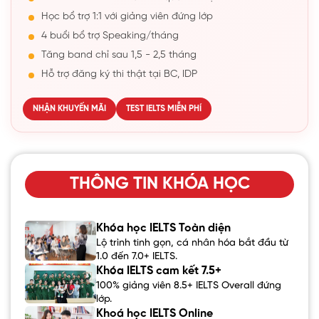
Học bổ trợ 1:1 với giảng viên đứng lớp
4 buổi bổ trợ Speaking/tháng
Tăng band chỉ sau 1,5 - 2,5 tháng
Hỗ trợ đăng ký thi thật tại BC, IDP
NHẬN KHUYẾN MÃI
TEST IELTS MIỄN PHÍ
THÔNG TIN KHÓA HỌC
Khóa học IELTS Toàn diện
Lộ trình tinh gọn, cá nhân hóa bắt đầu từ
1.0 đến 7.0+ IELTS.
Khóa IELTS cam kết 7.5+
100% giảng viên 8.5+ IELTS Overall đứng
lớp.
Khoá học IELTS Online