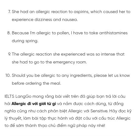
She had an allergic reaction to aspirins, which caused her to
experience dizziness and nausea.
Because I'm allergic to pollen, I have to take antihistamines
during spring.
The allergic reaction she experienced was so intense that
she had to go to the emergency room.
Should you be allergic to any ingredients, please let us know
before ordering the meal.
IELTS LangGo mong rằng bài viết trên đã giúp bạn trả lời câu
hỏi
Allergic đi với giới từ gì
và nắm được cách dùng, từ đồng
nghĩa cũng như cách phân biệt Allergic với Sensitive. Hãy đọc kỹ
lý thuyết, làm bài tập thực hành và đặt câu với cấu trúc Allergic
to để sớm thành thạo chủ điểm ngữ pháp này nhé!