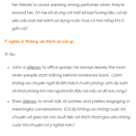
her friends to avoid wearing strong perfumes when they're
around her.
(Vì mẹ tôi dị ứng với một số loại hương liệu, cô ấy
yêu cầu bạn bè tránh sử dụng nước hoa có mùi nồng khi ở
gần cô.)
Ý nghĩa 2: Không ưa thích ai/cái gì
Ví dụ:
John is
allergic
to office gossip; he always leaves the room
when people start talking behind someone's back.
(John
không ưa chuyện ngồi lê đôi mách ở văn phòng; anh ấy luôn
rời khỏi phòng khi mọi người bắt đầu nói xấu ai đó sau lưng.)
She's
allergic
to small talk at parties and prefers engaging in
meaningful conversations.
(Cô ấy không ưa những cuộc trò
chuyện xã giao tại các buổi tiệc và thích tham gia vào những
cuộc trò chuyện có ý nghĩa hơn.)