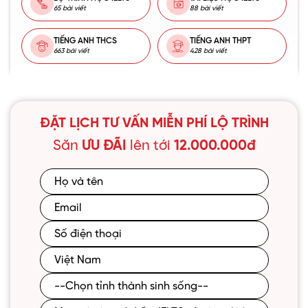
65 bài viết
88 bài viết
TIẾNG ANH THCS
TIẾNG ANH THPT
663 bài viết
428 bài viết
ĐẶT LỊCH TƯ VẤN MIỄN PHÍ LỘ TRÌNH
Săn
ƯU ĐÃI
lên tới
12.000.000đ