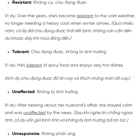
Resistant
: Kháng cự, chịu đựng được
Ví dụ: Over the years, she’s become
resistant
to the cold weather,
no longer needing a heavy coat when winter arrives.
(Qua nhiều
năm, cô ấy đã chịu đựng được thời tiết lạnh, không còn cần đến
áo khoác dày khi mùa đông đến.)
Tolerant
: Chịu đựng được, không bị ảnh hưởng
Ví dụ: He’s
tolerant
of spicy food and enjoys very hot dishes.
(Anh ấy chịu đựng được đồ ăn cay và thích những món rất cay.)
Unaffected
: Không bị ảnh hưởng
Ví dụ: After hearing about her husband’s affair, she stayed calm
and was
unaffected
by the news.
(Sau khi nghe tin chồng ngoại
tình, cô ấy vẫn giữ bình tĩnh và không bị ảnh hưởng bởi tin tức.)
Unresponsive
: Không phản ứng