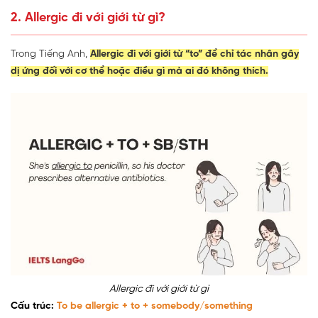
2. Allergic đi với giới từ gì?
Trong Tiếng Anh,
Allergic đi với giới từ “to” để chỉ tác nhân gây
dị ứng đối với cơ thể hoặc điều gì mà ai đó không thích.
Allergic đi với giới từ gì
Cấu trúc:
To be allergic + to + somebody/something