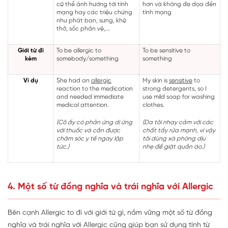
có thể ảnh hướng tới tính
hơn và không đe dọa đến
mạng hay các triệu chứng
tính mạng
như phát ban, sưng, khó
thở, sốc phản vệ,...
Giới từ đi
To be allergic to
To be sensitive to
kèm
somebody/something
something
Ví dụ
She had an
allergic
My skin is
sensitive
to
reaction to the medication
strong detergents, so I
and needed immediate
use mild soap for washing
medical attention.
clothes.
(Cô ấy có phản ứng dị ứng
(Da tôi nhạy cảm với các
với thuốc và cần được
chất tẩy rửa mạnh, vì vậy
chăm sóc y tế ngay lập
tôi dùng xà phòng dịu
tức.)
nhẹ để giặt quần áo.)
4. Một số từ đồng nghĩa và trái nghĩa với Allergic
Bên cạnh Allergic to đi với giới từ gì, nắm vững một số từ đồng
nghĩa và trái nghĩa với Allergic cũng giúp bạn sử dụng tính từ