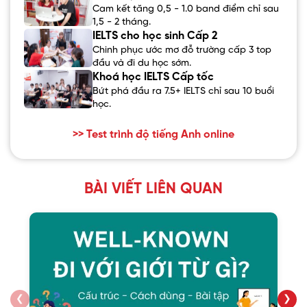
Cam kết tăng 0,5 - 1.0 band điểm chỉ sau
1,5 - 2 tháng.
IELTS cho học sinh Cấp 2
Chinh phục ước mơ đỗ trường cấp 3 top
đầu và đi du học sớm.
Khoá học IELTS Cấp tốc
Bứt phá đầu ra 7.5+ IELTS chỉ sau 10 buổi
học.
>> Test trình độ tiếng Anh online
BÀI VIẾT LIÊN QUAN
❮
❯