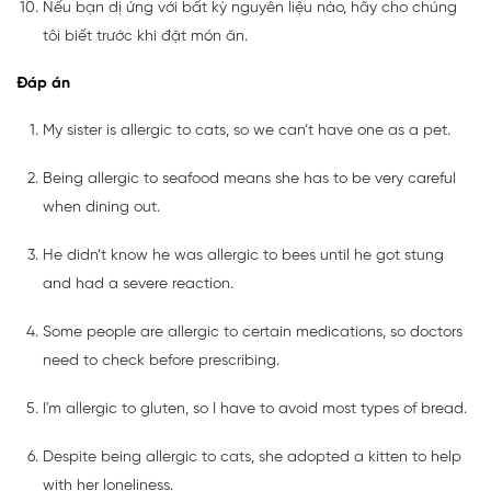
Nếu bạn dị ứng với bất kỳ nguyên liệu nào, hãy cho chúng
tôi biết trước khi đặt món ăn.
Đáp án
My sister is allergic to cats, so we can’t have one as a pet.
Being allergic to seafood means she has to be very careful
when dining out.
He didn’t know he was allergic to bees until he got stung
and had a severe reaction.
Some people are allergic to certain medications, so doctors
need to check before prescribing.
I'm allergic to gluten, so I have to avoid most types of bread.
Despite being allergic to cats, she adopted a kitten to help
with her loneliness.