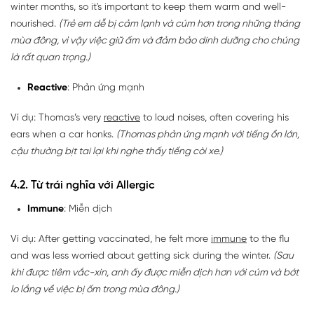
winter months, so it's important to keep them warm and well-
nourished.
(Trẻ em dễ bị cảm lạnh và cúm hơn trong những tháng
mùa đông, vì vậy việc giữ ấm và đảm bảo dinh dưỡng cho chúng
là rất quan trọng.)
Reactive
: Phản ứng mạnh
Ví dụ: Thomas’s very
reactive
to loud noises, often covering his
ears when a car honks.
(Thomas phản ứng mạnh với tiếng ồn lớn,
cậu thường bịt tai lại khi nghe thấy tiếng còi xe.)
4.2. Từ trái nghĩa với Allergic
Immune
: Miễn dịch
Ví dụ: After getting vaccinated, he felt more
immune
to the flu
and was less worried about getting sick during the winter.
(Sau
khi được tiêm vắc-xin, anh ấy được miễn dịch hơn với cúm và bớt
lo lắng về việc bị ốm trong mùa đông.)