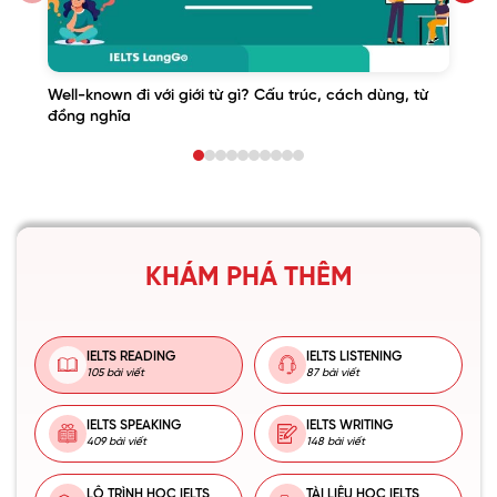
Well-known đi với giới từ gì? Cấu trúc, cách dùng, từ
đồng nghĩa
KHÁM PHÁ THÊM
IELTS READING
IELTS LISTENING
105 bài viết
87 bài viết
IELTS SPEAKING
IELTS WRITING
409 bài viết
148 bài viết
LỘ TRÌNH HỌC IELTS
TÀI LIỆU HỌC IELTS