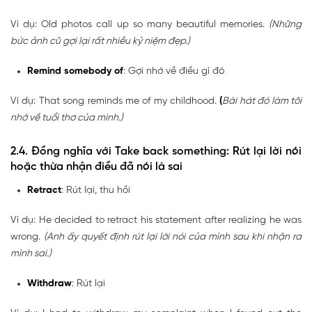
Ví dụ: Old photos call up so many beautiful memories.
(Những
bức ảnh cũ gợi lại rất nhiều kỷ niệm đẹp.)
Remind somebody of
: Gợi nhớ về điều gì đó
Ví dụ: That song reminds me of my childhood.
(
Bài hát đó làm tôi
nhớ về tuổi thơ của mình.)
2.4. Đồng nghĩa với Take back something: Rút lại lời nói
hoặc thừa nhận điều đã nói là sai
Retract
: Rút lại, thu hồi
Ví dụ: He decided to retract his statement after realizing he was
wrong.
(Anh ấy quyết định rút lại lời nói của mình sau khi nhận ra
mình sai.)
Withdraw
: Rút lại