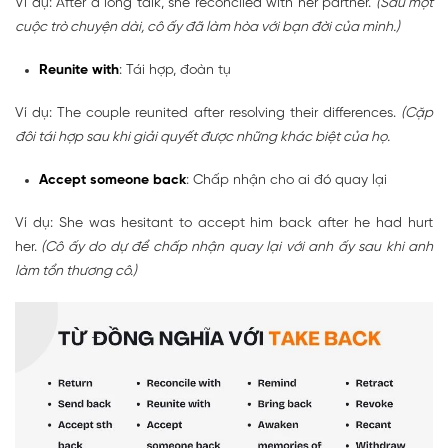
Ví dụ: After a long talk, she reconciled with her partner.
(Sau một
cuộc trò chuyện dài, cô ấy đã làm hòa với bạn đời của mình.)
Reunite with
: Tái hợp, đoàn tụ
Ví dụ: The couple reunited after resolving their differences.
(Cặp
đôi tái hợp sau khi giải quyết được những khác biệt của họ.
Accept someone back
: Chấp nhận cho ai đó quay lại
Ví dụ: She was hesitant to accept him back after he had hurt
her.
(Cô ấy do dự để chấp nhận quay lại với anh ấy sau khi anh
làm tổn thương cô.)