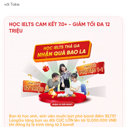
với Take.
HỌC IELTS CAM KẾT 7.0+ - GIẢM TỐI ĐA 12
TRIỆU
Bạn là học sinh, sinh viên muốn bứt phá band điểm IELTS?
LangGo tặng bạn ưu đãi CỰC LỚN lên tới 12.000.000 VNĐ
khi đăng ký lộ trình tăng từ 2 band!