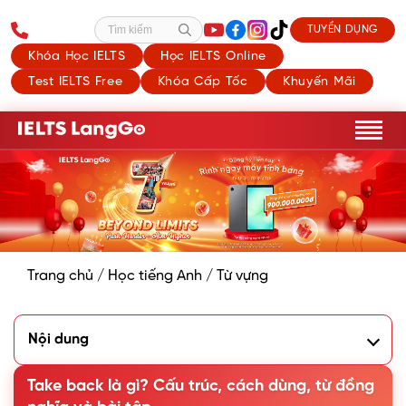
TUYỂN DỤNG
Tìm kiếm
Khóa Học IELTS
Học IELTS Online
Test IELTS Free
Khóa Cấp Tốc
Khuyến Mãi
Trang chủ
/
Học tiếng Anh
/
Từ vựng
Nội dung
1. Take back là gì? Cấu trúc và cách dùng
2. Từ/cụm từ đồng nghĩa với Take back
Take back là gì? Cấu trúc, cách dùng, từ đồng
3. Một số phrasal verb khác với Take