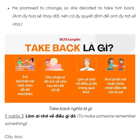
He promised to change, so she decided to take him back.
(Anh ấy hứa sẽ thay đổi, nên cô ấy quyết định để anh ấy trở về
nhà.)
Take back nghĩa là gì
Ý nghĩa 3
:
Làm ai nhớ về điều gì đó
(To make someone remember
something)
Cấu trúc: