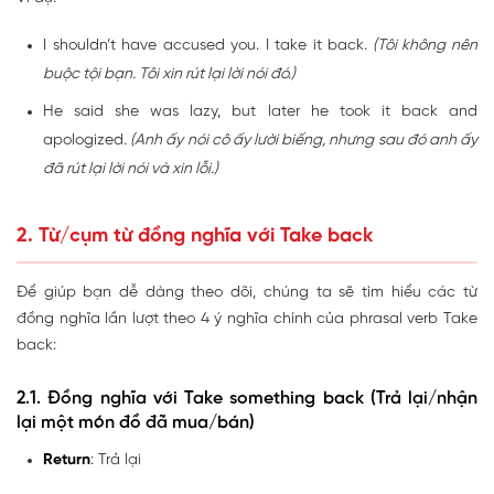
I shouldn’t have accused you. I take it back.
(Tôi không nên
buộc tội bạn. Tôi xin rút lại lời nói đó.)
He said she was lazy, but later he took it back and
apologized
. (Anh ấy nói cô ấy lười biếng, nhưng sau đó anh ấy
đã rút lại lời nói và xin lỗi.)
2. Từ/cụm từ đồng nghĩa với Take back
Để giúp bạn dễ dàng theo dõi, chúng ta sẽ tìm hiểu các từ
đồng nghĩa lần lượt theo 4 ý nghĩa chính của phrasal verb Take
back:
2.1. Đồng nghĩa với Take something back (Trả lại/nhận
lại một món đồ đã mua/bán)
Return
: Trả lại