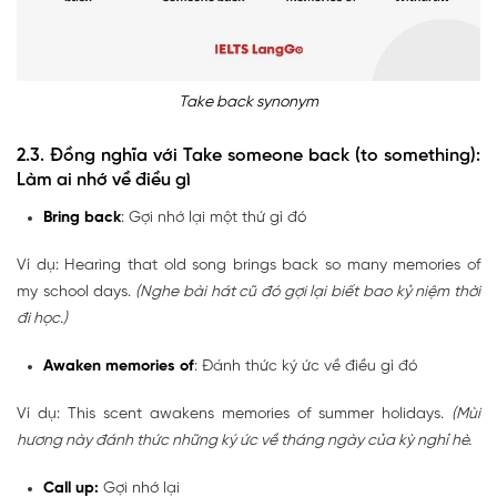
Take back synonym
2.3. Đồng nghĩa với Take someone back (to something):
Làm ai nhớ về điều gì
Bring back
: Gợi nhớ lại một thứ gì đó
Ví dụ: Hearing that old song brings back so many memories of
my school days.
(Nghe bài hát cũ đó gợi lại biết bao kỷ niệm thời
đi học.)
Awaken memories of
: Đánh thức ký ức về điều gì đó
Ví dụ: This scent awakens memories of summer holidays.
(Mùi
hương này đánh thức những ký ức về tháng ngày của kỳ nghỉ hè.
Call up:
Gợi nhớ lại