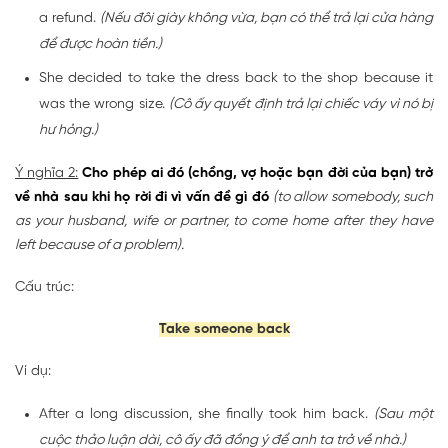
a refund.
(Nếu đôi giày không vừa, bạn có thể trả lại cửa hàng
để được hoàn tiền.)
She decided to take the dress back to the shop because it
was the wrong size.
(Cô ấy quyết định trả lại chiếc váy vì nó bị
hư hỏng.)
Ý nghĩa 2:
Cho phép ai đó (chồng, vợ hoặc bạn đời của bạn) trở
về nhà sau khi họ rời đi vì vấn đề gì đó
(to allow somebody, such
as your husband, wife or partner, to come home after they have
left because of a problem).
Cấu trúc:
Take someone back
Ví dụ:
After a long discussion, she finally took him back.
(Sau một
cuộc thảo luận dài, cô ấy đã đồng ý để anh ta trở về nhà.)