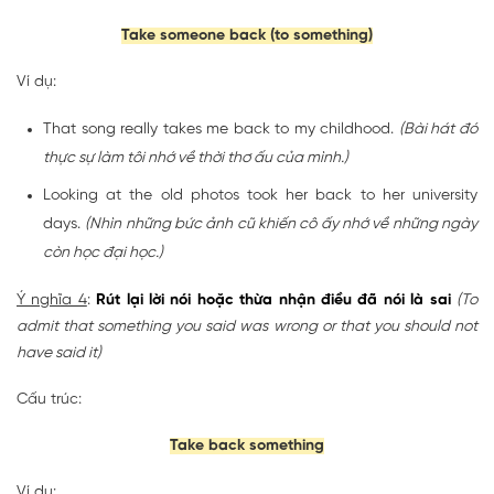
Take someone back (to something)
Ví dụ:
That song really takes me back to my childhood.
(Bài hát đó
thực sự làm tôi nhớ về thời thơ ấu của mình.)
Looking at the old photos took her back to her university
days.
(Nhìn những bức ảnh cũ khiến cô ấy nhớ về những ngày
còn học đại học.)
Ý nghĩa 4
:
Rút lại lời nói hoặc thừa nhận điều đã nói là sai
(To
admit that something you said was wrong or that you should not
have said it)
Cấu trúc:
Take back something
Ví dụ: