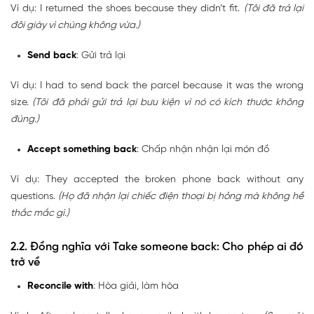
Ví dụ: I returned the shoes because they didn’t fit.
(Tôi đã trả lại
đôi giày vì chúng không vừa.)
Send back
: Gửi trả lại
Ví dụ: I had to send back the parcel because it was the wrong
size.
(Tôi đã phải gửi trả lại bưu kiện vì nó có kích thước không
đúng.)
Accept something back
: Chấp nhận nhận lại món đồ
Ví dụ: They accepted the broken phone back without any
questions.
(Họ đã nhận lại chiếc điện thoại bị hỏng mà không hề
thắc mắc gì.)
2.2. Đồng nghĩa với Take someone back: Cho phép ai đó
trở về
Reconcile with
: Hòa giải, làm hòa