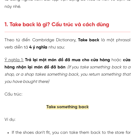
này nhé.
1. Take back là gì? Cấu trúc và cách dùng
Theo từ điển Cambridge Dictionary,
Take back
là một phrasal
verb diễn tả
4 ý nghĩa
như sau:
Ý nghĩa 1:
Trả lại một món đồ đã mua cho cửa hàng
hoặc
cửa
hàng nhận lại món đồ đã bán
(If you take something back to a
shop, or a shop takes something back, you return something that
you have bought there)
Cấu trúc:
Take something back
Ví dụ:
If the shoes don’t fit, you can take them back to the store for