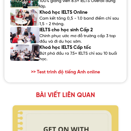
100% giảng viên 8.5+ IELTS Overall đứng
lớp.
Khoá học IELTS Online
Cam kết tăng 0,5 - 1.0 band điểm chỉ sau
1,5 - 2 tháng.
IELTS cho học sinh Cấp 2
Chinh phục ước mơ đỗ trường cấp 3 top
đầu và đi du học sớm.
Khoá học IELTS Cấp tốc
Bứt phá đầu ra 7.5+ IELTS chỉ sau 10 buổi
học.
>> Test trình độ tiếng Anh online
BÀI VIẾT LIÊN QUAN