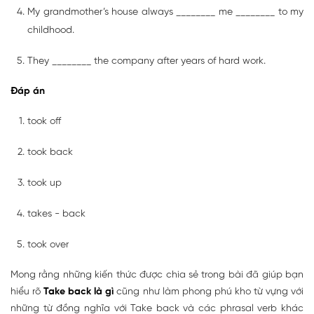
My grandmother’s house always ________ me ________ to my
childhood.
They ________ the company after years of hard work.
Đáp án
took off
took back
took up
takes - back
took over
Mong rằng những kiến thức được chia sẻ trong bài đã giúp bạn
hiểu rõ
Take back là gì
cũng như làm phong phú kho từ vựng với
những từ đồng nghĩa với Take back và các phrasal verb khác