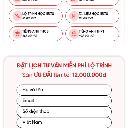
409 bài viết
148 bài viết
LỘ TRÌNH HỌC IELTS
TÀI LIỆU HỌC IELTS
65 bài viết
88 bài viết
TIẾNG ANH THCS
TIẾNG ANH THPT
663 bài viết
428 bài viết
ĐẶT LỊCH TƯ VẤN MIỄN PHÍ LỘ TRÌNH
Săn
ƯU ĐÃI
lên tới
12.000.000đ