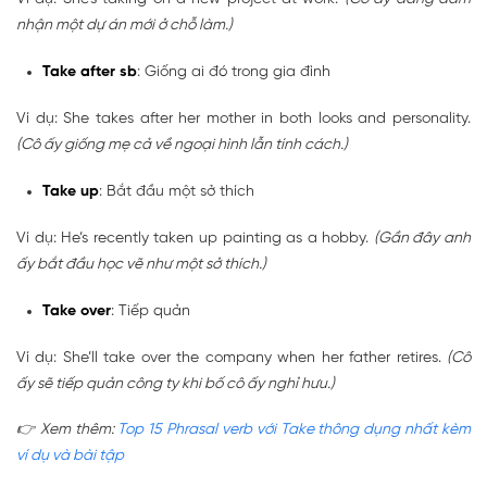
nhận một dự án mới ở chỗ làm.)
Take after sb
: Giống ai đó trong gia đình
Ví dụ: She takes after her mother in both looks and personality.
(Cô ấy giống mẹ cả về ngoại hình lẫn tính cách.)
Take up
: Bắt đầu một sở thích
Ví dụ: He’s recently taken up painting as a hobby.
(Gần đây anh
ấy bắt đầu học vẽ như một sở thích.)
Take over
: Tiếp quản
Ví dụ: She’ll take over the company when her father retires.
(Cô
ấy sẽ tiếp quản công ty khi bố cô ấy nghỉ hưu.)
👉 Xem thêm:
Top 15 Phrasal verb với Take thông dụng nhất kèm
ví dụ và bài tập