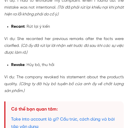
Ví dụ: I had to withdraw my complaint when I found out the
mistake was not intentional.
(Tôi đã phải rút lại khiếu nại khi phát
hiện ra lỗi không phải do cố ý.)
Recant
: Rút lại ý kiến
Ví dụ: She recanted her previous remarks after the facts were
clarified.
(Cô ấy đã rút lại lời nhận xét trước đó sau khi các sự việc
được làm rõ.)
Revoke
: Hủy bỏ, thu hồi
Ví dụ: The company revoked his statement about the product's
quality.
(Công ty đã hủy bỏ tuyên bố của anh ấy về chất lượng
sản phẩm.)
Có thể bạn quan tâm:
Take into account là gì? Cấu trúc, cách dùng và bài
tập vận dụng