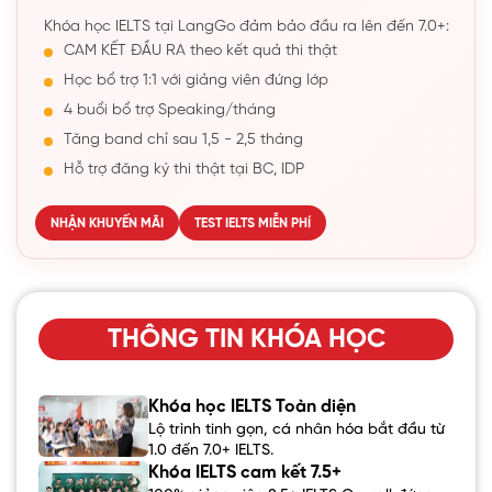
Khóa học IELTS tại LangGo đảm bảo đầu ra lên đến 7.0+:
CAM KẾT ĐẦU RA theo kết quả thi thật
Học bổ trợ 1:1 với giảng viên đứng lớp
4 buổi bổ trợ Speaking/tháng
Tăng band chỉ sau 1,5 - 2,5 tháng
Hỗ trợ đăng ký thi thật tại BC, IDP
NHẬN KHUYẾN MÃI
TEST IELTS MIỄN PHÍ
THÔNG TIN KHÓA HỌC
Khóa học IELTS Toàn diện
Lộ trình tinh gọn, cá nhân hóa bắt đầu từ
1.0 đến 7.0+ IELTS.
Khóa IELTS cam kết 7.5+