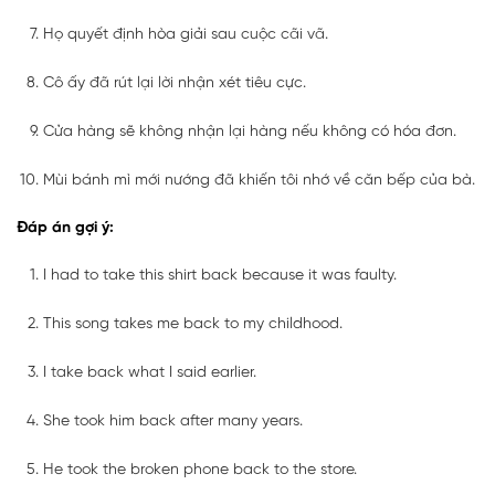
Họ quyết định hòa giải sau cuộc cãi vã.
Cô ấy đã rút lại lời nhận xét tiêu cực.
Cửa hàng sẽ không nhận lại hàng nếu không có hóa đơn.
Mùi bánh mì mới nướng đã khiến tôi nhớ về căn bếp của bà.
Đáp án gợi ý:
I had to take this shirt back because it was faulty.
This song takes me back to my childhood.
I take back what I said earlier.
She took him back after many years.
He took the broken phone back to the store.