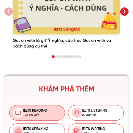
❮
❯
Get on with là gì? Ý nghĩa, cấu trúc Get on with và
cách dùng cụ thể
KHÁM PHÁ THÊM
IELTS READING
IELTS LISTENING
105 bài viết
87 bài viết
IELTS SPEAKING
IELTS WRITING