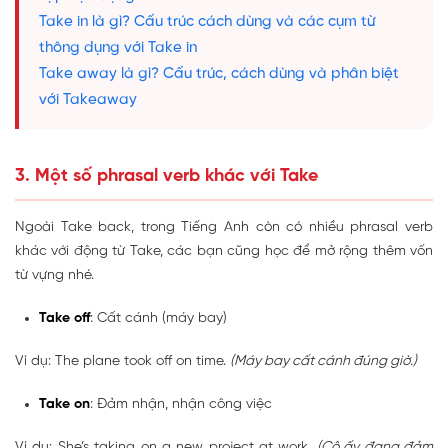
Take in là gì? Cấu trúc cách dùng và các cụm từ
thông dụng với Take in
Take away là gì? Cấu trúc, cách dùng và phân biệt
với Takeaway
3. Một số phrasal verb khác với Take
Ngoài Take back, trong Tiếng Anh còn có nhiều phrasal verb
khác với động từ Take, các bạn cũng học để mở rộng thêm vốn
từ vựng nhé.
Take off
: Cất cánh (máy bay)
Ví dụ: The plane took off on time.
(Máy bay cất cánh đúng giờ.)
Take on
: Đảm nhận, nhận công việc
Ví dụ: She’s taking on a new project at work.
(Cô ấy đang đảm