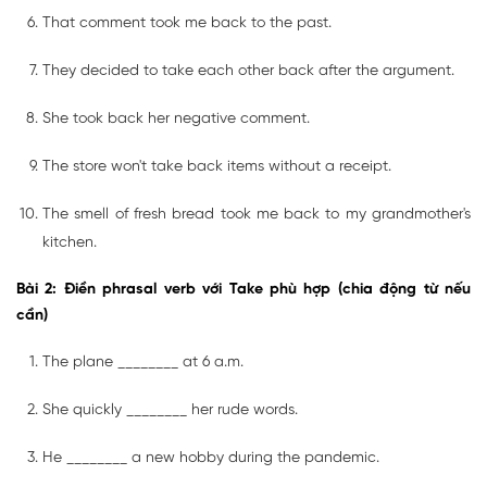
That comment took me back to the past.
They decided to take each other back after the argument.
She took back her negative comment.
The store won't take back items without a receipt.
The smell of fresh bread took me back to my grandmother's
kitchen.
Bài 2: Điền phrasal verb với Take phù hợp (chia động từ nếu
cần)
The plane ________ at 6 a.m.
She quickly ________ her rude words.
He ________ a new hobby during the pandemic.