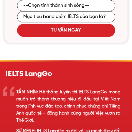
TƯ VẤN NGAY
TẦM NHÌN:
Hệ thống luyện thi IELTS LangGo mong
muốn trở thành thương hiệu đi đầu tại Việt Nam
trong lĩnh vực đào tạo, chinh phục chứng chỉ Tiếng
Anh quốc tế - đồng hành cùng người Việt vươn ra
Thế Giới.
SỨ MỆNH:
IELTS LangGo ra đời với sứ mệnh thay đổi