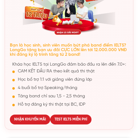
Bạn là học sinh, sinh viên muốn bứt phá band điểm IELTS?
LangGo tặng bạn ưu đãi CỰC LỚN lên tới 12.000.000 VNĐ
khi đăng ký lộ trình tăng từ 2 band!
Khóa học IELTS tại LangGo đảm bảo đầu ra lên đến 7.0+:
CAM KẾT ĐẦU RA theo kết quả thi thật
Học bổ trợ 1:1 với giảng viên đứng lớp
4 buổi bổ trợ Speaking/tháng
Tăng band chỉ sau 1,5 - 2,5 tháng
Hỗ trợ đăng ký thi thật tại BC, IDP
NHẬN KHUYẾN MÃI
TEST IELTS MIỄN PHÍ