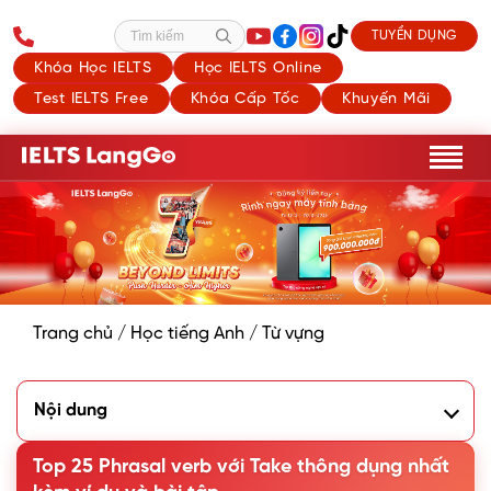
TUYỂN DỤNG
Tìm kiếm
Khóa Học IELTS
Học IELTS Online
Test IELTS Free
Khóa Cấp Tốc
Khuyến Mãi
Trang chủ
/
Học tiếng Anh
/
Từ vựng
Nội dung
1. Tổng hợp Phrasal verb với Take trong Tiếng Anh
Top 25 Phrasal verb với Take thông dụng nhất
1.1. Take after
1.2. Take away