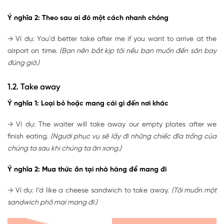
Ý nghĩa 2: Theo sau ai đó một cách nhanh chóng
→ Ví dụ: You’d better take after me if you want to arrive at the
airport on time.
(Bạn nên bắt kịp tôi nếu bạn muốn đến sân bay
đúng giờ.)
1.2. Take away
Ý nghĩa 1: Loại bỏ hoặc mang cái gì đến nơi khác
→ Ví dụ: The waiter will take away our empty plates after we
finish eating.
(Người phục vụ sẽ lấy đi những chiếc đĩa trống của
chúng ta sau khi chúng ta ăn xong.)
Ý nghĩa 2: Mua thức ăn tại nhà hàng để mang đi
→ Ví dụ: I’d like a cheese sandwich to take away.
(Tôi muốn một
sandwich phô mai mang đi.)