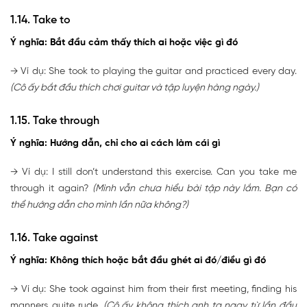
1.14. Take to
Ý nghĩa: Bắt đầu cảm thấy thích ai hoặc việc gì đó
→ Ví dụ: She took to playing the guitar and practiced every day.
(Cô ấy bắt đầu thích chơi guitar và tập luyện hàng ngày.)
1.15. Take through
Ý nghĩa: Hướng dẫn, chỉ cho ai cách làm cái gì
→ Ví dụ: I still don’t understand this exercise. Can you take me
through it again?
(Mình vẫn chưa hiểu bài tập này lắm. Bạn có
thể hướng dẫn cho mình lần nữa không?)
1.16. Take against
Ý nghĩa: Không thích hoặc bắt đầu ghét ai đó/điều gì đó
→ Ví dụ: She took against him from their first meeting, finding his
manners quite rude.
(Cô ấy không thích anh ta ngay từ lần đầu