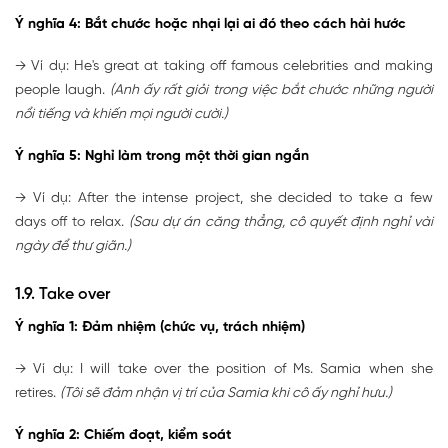
Ý nghĩa 4: Bắt chước hoặc nhại lại ai đó theo cách hài hước
→ Ví dụ: He's great at taking off famous celebrities and making
people laugh.
(Anh ấy rất giỏi trong việc bắt chước những người
nổi tiếng và khiến mọi người cười.)
Ý nghĩa 5: Nghỉ làm trong một thời gian ngắn
→ Ví dụ: After the intense project, she decided to take a few
days off to relax.
(Sau dự án căng thẳng, cô quyết định nghỉ vài
ngày để thư giãn.)
1.9. Take over
Ý nghĩa 1: Đảm nhiệm (chức vụ, trách nhiệm)
→ Ví dụ: I will take over the position of Ms. Samia when she
retires.
(Tôi sẽ đảm nhận vị trí của Samia khi cô ấy nghỉ hưu.)
Ý nghĩa 2: Chiếm đoạt, kiểm soát