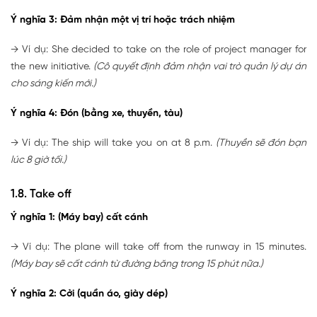
Ý nghĩa 3: Đảm nhận một vị trí hoặc trách nhiệm
→ Ví dụ: She decided to take on the role of project manager for
the new initiative.
(Cô quyết định đảm nhận vai trò quản lý dự án
cho sáng kiến ​​mới.)
Ý nghĩa 4: Đón (bằng xe, thuyền, tàu)
→ Ví dụ: The ship will take you on at 8 p.m.
(Thuyền sẽ đón bạn
lúc 8 giờ tối.)
1.8. Take off
Ý nghĩa 1: (Máy bay) cất cánh
→ Ví dụ: The plane will take off from the runway in 15 minutes.
(Máy bay sẽ cất cánh từ đường băng trong 15 phút nữa.)
Ý nghĩa 2: Cởi (quần áo, giày dép)