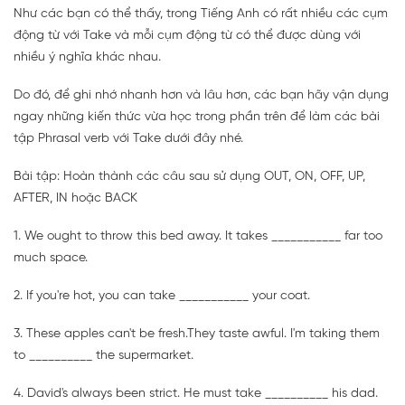
Như các bạn có thể thấy, trong Tiếng Anh có rất nhiều các cụm
động từ với Take và mỗi cụm động từ có thể được dùng với
nhiều ý nghĩa khác nhau.
Do đó, để ghi nhớ nhanh hơn và lâu hơn, các bạn hãy vận dụng
ngay những kiến thức vừa học trong phần trên để làm các bài
tập Phrasal verb với Take dưới đây nhé.
Bài tập: Hoàn thành các câu sau sử dụng OUT, ON, OFF, UP,
AFTER, IN hoặc BACK
1. We ought to throw this bed away. It takes ___________ far too
much space.
2. If you're hot, you can take ___________ your coat.
3. These apples can't be fresh.They taste awful. I'm taking them
to __________ the supermarket.
4. David's always been strict. He must take __________ his dad.