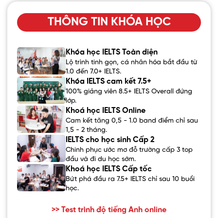
THÔNG TIN KHÓA HỌC
Khóa học IELTS Toàn diện
Lộ trình tinh gọn, cá nhân hóa bắt đầu từ
1.0 đến 7.0+ IELTS.
Khóa IELTS cam kết 7.5+
100% giảng viên 8.5+ IELTS Overall đứng
lớp.
Khoá học IELTS Online
Cam kết tăng 0,5 - 1.0 band điểm chỉ sau
1,5 - 2 tháng.
IELTS cho học sinh Cấp 2
Chinh phục ước mơ đỗ trường cấp 3 top
đầu và đi du học sớm.
Khoá học IELTS Cấp tốc
Bứt phá đầu ra 7.5+ IELTS chỉ sau 10 buổi
học.
>> Test trình độ tiếng Anh online