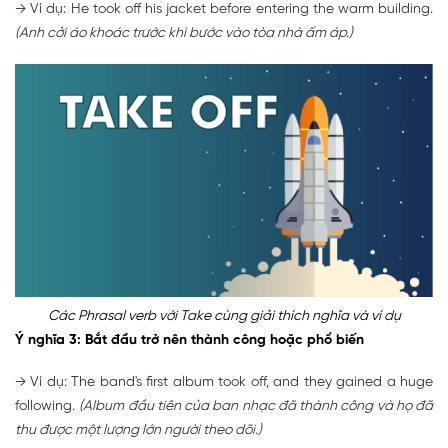
→ Ví dụ: He took off his jacket before entering the warm building.
(Anh cởi áo khoác trước khi bước vào tòa nhà ấm áp.)
Các Phrasal verb với Take cùng giải thích nghĩa và ví dụ
Ý nghĩa 3: Bắt đầu trở nên thành công hoặc phổ biến
→ Ví dụ: The band's first album took off, and they gained a huge
following.
(Album đầu tiên của ban nhạc đã thành công và họ đã
thu được một lượng lớn người theo dõi.)