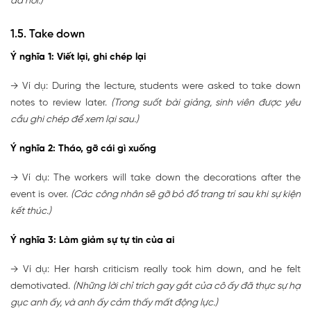
đã nói.)
1.5. Take down
Ý nghĩa 1: Viết lại, ghi chép lại
→ Ví dụ: During the lecture, students were asked to take down
notes to review later.
(Trong suốt bài giảng, sinh viên được yêu
cầu ghi chép để xem lại sau.)
Ý nghĩa 2: Tháo, gỡ cái gì xuống
→ Ví dụ: The workers will take down the decorations after the
event is over.
(Các công nhân sẽ gỡ bỏ đồ trang trí sau khi sự kiện
kết thúc.)
Ý nghĩa 3: Làm giảm sự tự tin của ai
→ Ví dụ: Her harsh criticism really took him down, and he felt
demotivated.
(Những lời chỉ trích gay gắt của cô ấy đã thực sự hạ
gục anh ấy, và anh ấy cảm thấy mất động lực.)