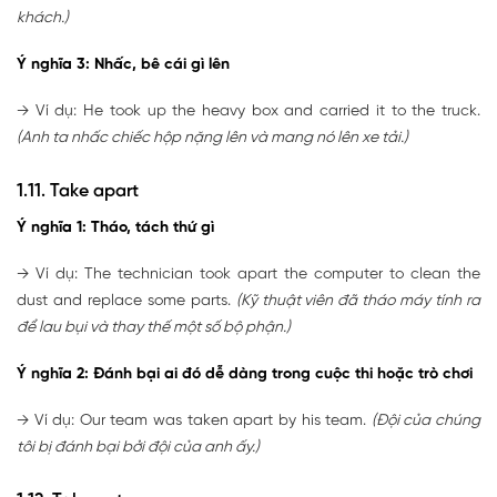
khách.)
Ý nghĩa 3: Nhấc, bê cái gì lên
→ Ví dụ: He took up the heavy box and carried it to the truck.
(Anh ta nhấc chiếc hộp nặng lên và mang nó lên xe tải.)
1.11. Take apart
Ý nghĩa 1: Tháo, tách thứ gì
→ Ví dụ: The technician took apart the computer to clean the
dust and replace some parts.
(Kỹ thuật viên đã tháo máy tính ra
để lau bụi và thay thế một số bộ phận.)
Ý nghĩa 2: Đánh bại ai đó dễ dàng trong cuộc thi hoặc trò chơi
→ Ví dụ: Our team was taken apart by his team.
(Đội của chúng
tôi bị đánh bại bởi đội của anh ấy.)