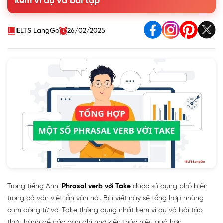
kèm ví dụ và bài tập
1.3. Take aback
1.4. Take back
1.5. Take down
IELTS LangGo
26/02/2025
1.6. Take in
1.7. Take on
1.8. Take off
1.9. Take over
1.10. Take up
1.11. Take apart
1.12. Take out
1.13. Take out on
1.14. Take to
1.15. Take through
1.16. Take against
1.17. Take away from
1.18. Take back to
1.19. Take down to
Trong tiếng Anh,
Phrasal verb với Take
được sử dụng phổ biến
1.20. Take in from
1.21. Take into
trong cả văn viết lẫn văn nói. Bài viết này sẽ tổng hợp những
1.22. Take towards
cụm động từ với Take thông dụng nhất kèm ví dụ và bài tập
1.23. Take off from
thực hành để các bạn ghi nhớ kiến thức hiệu quả hơn.