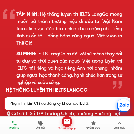
TẦM NHÌN:
Hệ thống luyện thi IELTS LangGo mong
muốn trở thành thương hiệu đi đầu tại Việt Nam
trong lĩnh vực đào tạo, chinh phục chứng chỉ Tiếng
Anh quốc tế - đồng hành cùng người Việt vươn ra
Thế Giới.
SỨ MỆNH:
IELTS LangGo ra đời với sứ mệnh thay đổi
tư duy và thói quen của người Việt trong luyện thi
IELTS nói riêng và học tiếng Anh nói chung, nhằm
giúp người học thành công, hạnh phúc hơn trong sự
nghiệp và cuộc sống.
HỆ THỐNG LUYỆN THI IELTS LANGGO
Phạm Thị Kim Chi đã đăng ký khóa học IELTS.
VPT: Số 201 Cầu Giấy, phường Cầu Giấy, TP Hà Nội
Cơ sở 1: Số 179 Trường Chinh, phường Phương Liệt,
TP Hà Nội
Cơ sở 2: Số 8 Nguyễn Khuyến, phường Hà Đông, TP
Hotline
Ưu đãi
Điểm cao
Lên đầu
Tư vấn ngay