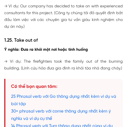
→ Ví dụ: Our company has decided to take on with experienced
consultants for this project. (Công ty chúng tôi đã quyết định bắt
đầu làm việc với các chuyên gia tư vấn giàu kinh nghiệm cho
dự án này.)
1.25. Take out of
Ý nghĩa: Đưa ra khỏi một nơi hoặc tình huống
→ Ví dụ: The firefighters took the family out of the burning
building. (Lính cứu hỏa đưa gia đình ra khỏi tòa nhà đang cháy.)
Có thể bạn quan tâm:
25 Phrasal verb với Go thông dụng nhất kèm ví dụ và
bài tập
30+ phrasal verb với come thông dụng nhất kèm ý
nghĩa và ví dụ cụ thể
14 Phrasal verb với Turn thông dụng nhất cùng ví dụ