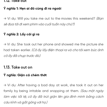
1.12. Take out
Ý nghĩa 1: Hẹn ai đó cùng đi ra ngoài
→ Ví dụ: Will you take me out to the movies this weekend?
(Bạn
sẽ đưa tôi đi xem phim vào cuối tuần này chứ?)
Ý nghĩa 2: Lấy cái gì ra
→ Ví dụ: She took out her phone and showed me the picture she
had taken earlier.
(Cô ấy lấy điện thoại ra và cho tôi xem bức ảnh
cô ấy đã chụp trước đó.)
1.13. Take out on
Ý nghĩa: Giận cá chém thớt
→ Ví dụ: After having a bad day at work, she took it out on her
family by being irritable and snapping at them.
(Sau một ngày
làm việc tồi tệ, cô ấy đã trút giận lên gia đình mình bằng cách
cáu kỉnh và gắt gỏng với họ.)