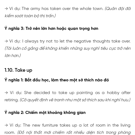
→ Ví dụ: The army has taken over the whole town.
(Quân đội đã
kiểm soát toàn bộ thị trấn.)
Ý nghĩa 3: Trở nên lớn hơn hoặc quan trọng hơn
→ Ví dụ: I always try not to let the negative thoughts take over.
(Tôi luôn cố gắng để không khiến những suy nghĩ tiêu cực trở nên
lớn hơn.)
1.10. Take up
Ý nghĩa 1: Bắt đầu học, làm theo một sở thích nào đó
→ Ví dụ: She decided to take up painting as a hobby after
retiring.
(Cô quyết định vẽ tranh như một sở thích sau khi nghỉ hưu.)
Ý nghĩa 2: Chiếm một khoảng không gian
→ Ví dụ: The new furniture takes up a lot of room in the living
room.
(Đồ nội thất mới chiếm rất nhiều diện tích trong phòng