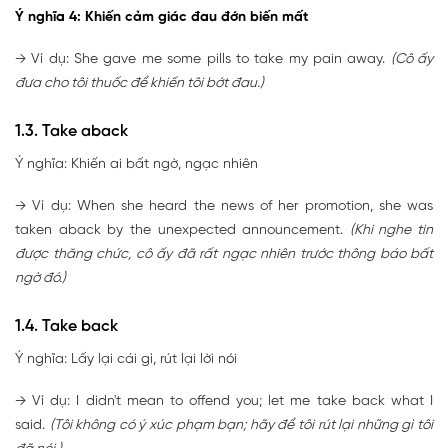
Ý nghĩa 4: Khiến cảm giác đau đớn biến mất
→ Ví dụ: She gave me some pills to take my pain away.
(Cô ấy
đưa cho tôi thuốc để khiến tôi bớt đau.)
1.3. Take aback
Ý nghĩa: Khiến ai bất ngờ, ngạc nhiên
→ Ví dụ: When she heard the news of her promotion, she was
taken aback by the unexpected announcement.
(Khi nghe tin
được thăng chức, cô ấy đã rất ngạc nhiên trước thông báo bất
ngờ đó.)
1.4. Take back
Ý nghĩa: Lấy lại cái gì, rút lại lời nói
→ Ví dụ: I didn't mean to offend you; let me take back what I
said.
(Tôi không có ý xúc phạm bạn; hãy để tôi rút lại những gì tôi