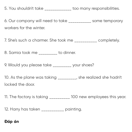
5. You shouldn't take _____________ too many responsibilities.
6. Our company will need to take ___________ some temporary
workers for the winter.
7. She's such a charmer. She took me ___________ completely.
8. Samia took me _________ to dinner.
9. Would you please take _________ your shoes?
10. As the plane was taking _________, she realized she hadn't
locked the door.
11. The factory is taking __________ 100 new employees this year.
12. Harry has taken ___________ painting.
Đáp án