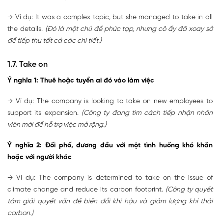
→ Ví dụ: It was a complex topic, but she managed to take in all
the details.
(Đó là một chủ đề phức tạp, nhưng cô ấy đã xoay sở
để tiếp thu tất cả các chi tiết.)
1.7. Take on
Ý nghĩa 1: Thuê hoặc tuyển ai đó vào làm việc
→ Ví dụ: The company is looking to take on new employees to
support its expansion.
(Công ty đang tìm cách tiếp nhận nhân
viên mới để hỗ trợ việc mở rộng.)
Ý nghĩa 2: Đối phố, đương đầu với một tình huống khó khăn
hoặc với người khác
→ Ví dụ: The company is determined to take on the issue of
climate change and reduce its carbon footprint.
(Công ty quyết
tâm giải quyết vấn đề biến đổi khí hậu và giảm lượng khí thải
carbon.)