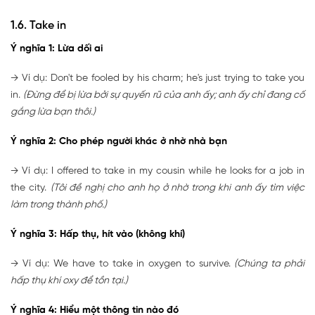
1.6. Take in
Ý nghĩa 1: Lừa dối ai
→ Ví dụ: Don't be fooled by his charm; he's just trying to take you
in.
(Đừng để bị lừa bởi sự quyến rũ của anh ấy; anh ấy chỉ đang cố
gắng lừa bạn thôi.)
Ý nghĩa 2: Cho phép người khác ở nhờ nhà bạn
→ Ví dụ: I offered to take in my cousin while he looks for a job in
the city.
(Tôi đề nghị cho anh họ ở nhờ trong khi anh ấy tìm việc
làm trong thành phố.)
Ý nghĩa 3: Hấp thụ, hít vào (không khí)
→ Ví dụ: We have to take in oxygen to survive.
(Chúng ta phải
hấp thụ khí oxy để tồn tại.)
Ý nghĩa 4: Hiểu một thông tin nào đó