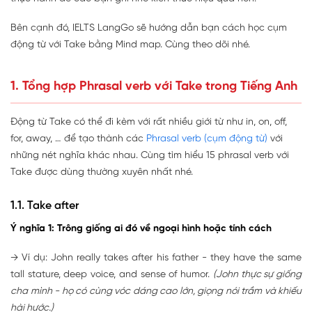
1.24. Take on with
1.25. Take out of
Bên cạnh đó, IELTS LangGo sẽ hướng dẫn bạn cách học cụm
2. Hướng dẫn cách học Phrasal verb with Take bằng Mind
động từ với Take bằng Mind map. Cùng theo dõi nhé.
map
3. Bài tập Phrasal verb with Take - có đáp án
1. Tổng hợp Phrasal verb với Take trong Tiếng Anh
Động từ Take có thể đi kèm với rất nhiều giới từ như in, on, off,
for, away, … để tạo thành các
Phrasal verb (cụm động từ)
với
những nét nghĩa khác nhau. Cùng tìm hiểu 15 phrasal verb với
Take được dùng thường xuyên nhất nhé.
1.1. Take after
Ý nghĩa 1: Trông giống ai đó về ngoại hình hoặc tính cách
→ Ví dụ: John really takes after his father - they have the same
tall stature, deep voice, and sense of humor.
(John thực sự giống
cha mình - họ có cùng vóc dáng cao lớn, giọng nói trầm và khiếu
hài hước.)