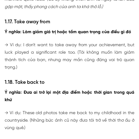
gặp mặt, thấy phong cách của anh ta khá thô lỗ.)
1.17. Take away from
Ý nghĩa: Làm giảm giá trị hoặc tầm quan trọng của điều gì đó
→ Ví dụ: I don't want to take away from your achievement, but
luck played a significant role too. (Tôi không muốn làm giảm
thành tích của bạn, nhưng may mắn cũng đóng vai trò quan
trọng.)
1.18. Take back to
Ý nghĩa: Đưa ai trở lại một địa điểm hoặc thời gian trong quá
khứ
→ Ví dụ: These old photos take me back to my childhood in the
countryside. (Những bức ảnh cũ này đưa tôi trở về thời thơ ấu ở
vùng quê.)