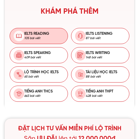
KHÁM PHÁ THÊM
IELTS READING
IELTS LISTENING
105 bài viết
87 bài viết
IELTS SPEAKING
IELTS WRITING
409 bài viết
148 bài viết
LỘ TRÌNH HỌC IELTS
TÀI LIỆU HỌC IELTS
65 bài viết
88 bài viết
TIẾNG ANH THCS
TIẾNG ANH THPT
663 bài viết
428 bài viết
ĐẶT LỊCH TƯ VẤN MIỄN PHÍ LỘ TRÌNH
Săn
ƯU ĐÃI
lên tới
12.000.000đ