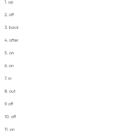
1. up
2. off
3. back
4. after
5. on
6. on
7. in
8. out
9. off
10. off
11. on