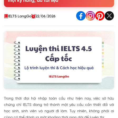
mọi kỹ năng, đủ tài liệu
3. Phân chia thời gian học hiệu quả
4. Lộ trình luyện thi IELTS 4.5 chi tiết
5. Những sai lầm cần tránh khi luyện thi IELTS 4.5 cấp tốc
IELTS LangGo
22/06/2026
6. FAQ - Câu hỏi thường gặp về IELTS 4.5
Trong thời đại hội nhập toàn cầu như hiện nay, việc sở hữu
chứng chỉ IELTS đang trở thành một yêu cầu cần thiết đối với
học sinh, sinh viên và người đi làm. Tuy nhiên, không phải ai
cũng có thể dành ra một khoảng thời gian dài để luyện thi.