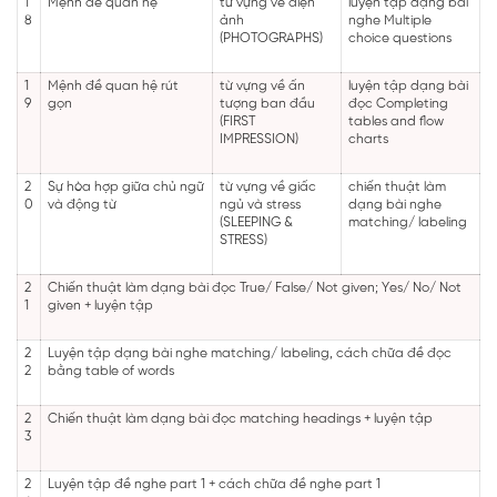
1
Mệnh đề quan hệ
từ vựng về điện
luyện tập dạng bài
8
ảnh
nghe Multiple
(PHOTOGRAPHS)
choice questions
1
Mệnh đề quan hệ rút
từ vựng về ấn
luyện tập dạng bài
9
gọn
tượng ban đầu
đọc Completing
(FIRST
tables and flow
IMPRESSION)
charts
2
Sự hòa hợp giữa chủ ngữ
từ vựng về giấc
chiến thuật làm
0
và động từ
ngủ và stress
dạng bài nghe
(SLEEPING &
matching/ labeling
STRESS)
2
Chiến thuật làm dạng bài đọc True/ False/ Not given; Yes/ No/ Not
1
given + luyện tập
2
Luyện tập dạng bài nghe matching/ labeling, cách chữa đề đọc
2
bằng table of words
2
Chiến thuật làm dạng bài đọc matching headings + luyện tập
3
2
Luyện tập đề nghe part 1 + cách chữa đề nghe part 1