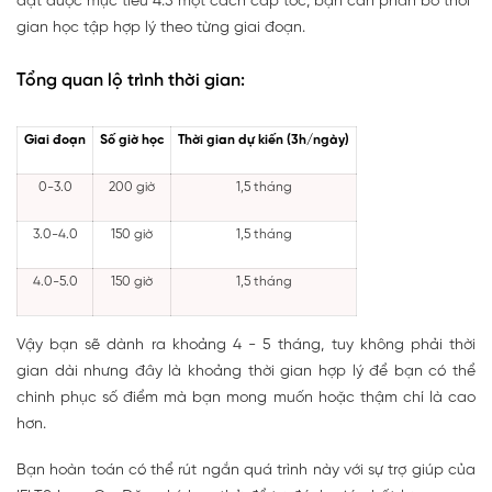
đạt được mục tiêu 4.5 một cách cấp tốc, bạn cần phân bổ thời
gian học tập hợp lý theo từng giai đoạn.
Tổng quan lộ trình thời gian:
Giai đoạn
Số giờ học
Thời gian dự kiến (3h/ngày)
0-3.0
200 giờ
1,5 tháng
3.0-4.0
150 giờ
1,5 tháng
4.0-5.0
150 giờ
1,5 tháng
Vậy bạn sẽ dành ra khoảng 4 - 5 tháng, tuy không phải thời
gian dài nhưng đây là khoảng thời gian hợp lý để bạn có thể
chinh phục số điểm mà bạn mong muốn hoặc thậm chí là cao
hơn.
Bạn hoàn toán có thể rút ngắn quá trình này với sự trợ giúp của