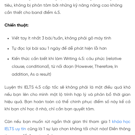
tiêu, không bị phân tâm bởi những kỹ năng nâng cao không
cần thiết cho band điểm 4.5.
Chiến thuật:
Viết tay ít nhất 3 bài/tuần, không phải gõ máy tính
Tự đọc lại bài sau 1 ngày để dễ phát hiện lỗi hơn
Kiến thức cần biết khi làm Writing 4.5: câu phức (relative
clause, conditional), từ nối đoạn (However, Therefore, In
addition, As a result)
Luyện thi IELTS 4.5 cấp tốc sẽ không phải là một điều quá khó
nếu bạn lên cho mình một lộ trình hợp lý và phân bổ thời gian
hiệu quả. Bạn hoàn toàn có thể chinh phục điểm số này kể cả
khi bạn chỉ học ở nhà, chỉ cần bạn quyết tâm.
Còn nếu bạn muốn rút ngắn thời gian thì tham gia 1
khóa học
IELTS uy tín
cũng là 1 sự lựa chọn không tồi chút nào! Điền thông