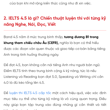
của bạn khi mở rộng kiến thức cũng như đi xin việc.
2. IELTS 4.5 là gì? Chiến thuật luyện thi với từng kỹ
năng Nghe, Nói, Đọc, Viết
Band 4.5 nằm ở mức trung bình thấp,
tương đương B1 trong
khung tham chiếu châu Âu (CEFR),
nghĩa là bạn có thể hiểu
được các đoạn văn quen thuộc và giao tiếp cơ bản bằng tiếng
Anh trong tình huống thường ngày.
Để đạt 4.5, bạn không cần nói tiếng Anh như người bản ngữ.
Điểm IELTS tính theo trung bình cộng 4 kỹ năng, tức là nếu
Listening và Reading bạn đạt 5.0, Speaking và Writing chỉ cần
4.0 là đủ kéo tổng lên 4.5.
Để
luyện thi IELTS 4.5 cấp tốc
một cách hiệu quả, việc xác định
mục tiêu cụ thể cho từng kỹ năng là vô cùng quan trọng. Điều
này giúp bạn tập trung vào đúng những gì cần thiết và tiết