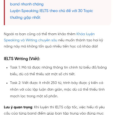
band nhanh chóng
Luyện Speaking IELTS theo chủ đề với 30 Topic
thường gặp nhất
Ngoài ra bạn cũng có thể tham khảo thêm
Khóa luyện
Speaking và Writing chuyên sâu
nếu muốn thành tạo hai kỹ
năng này mà không tốn quá nhiều tiền học cả khóa dài!
IELTS Writing (Viết):
Task 1: Mô tả được những thông tin chính từ biểu đồ/bảng
biểu, dù có thể thiếu sót một số chi tiết.
Task 2: Viết được ít nhất 250 từ, trình bày được ý kiến cá
nhân với các lập luận đơn giản, mặc dù có thể thiếu tính
mạch lạc trong một số phần.
Lưu ý quan trọng
: Khi luyện thi IELTS cấp tốc, việc hiểu rõ yêu
cầu của từng band điểm giúp bạn tập trung vào đúng mục