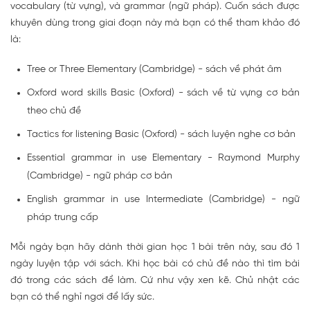
vocabulary (từ vựng), và grammar (ngữ pháp). Cuốn sách được
khuyên dùng trong giai đoạn này mà bạn có thể tham khảo đó
là:
Tree or Three Elementary (Cambridge) - sách về phát âm
Oxford word skills Basic (Oxford) - sách về từ vựng cơ bản
theo chủ đề
Tactics for listening Basic (Oxford) - sách luyện nghe cơ bản
Essential grammar in use Elementary - Raymond Murphy
(Cambridge) - ngữ pháp cơ bản
English grammar in use Intermediate (Cambridge) - ngữ
pháp trung cấp
Mỗi ngày bạn hãy dành thời gian học 1 bài trên này, sau đó 1
ngày luyện tập với sách. Khi học bài có chủ đề nào thì tìm bài
đó trong các sách để làm. Cứ như vậy xen kẽ. Chủ nhật các
bạn có thể nghỉ ngơi để lấy sức.