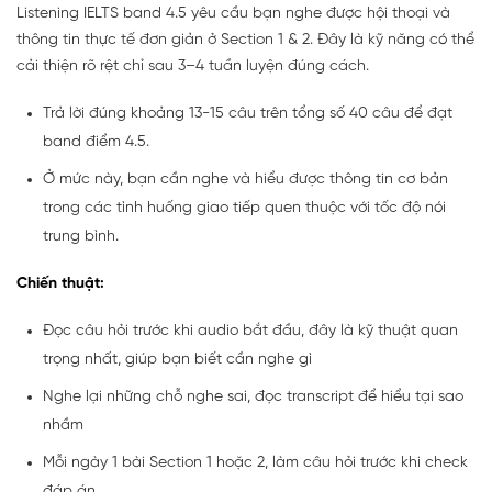
Listening IELTS band 4.5 yêu cầu bạn nghe được hội thoại và
thông tin thực tế đơn giản ở Section 1 & 2. Đây là kỹ năng có thể
cải thiện rõ rệt chỉ sau 3–4 tuần luyện đúng cách.
Trả lời đúng khoảng 13-15 câu trên tổng số 40 câu để đạt
band điểm 4.5.
Ở mức này, bạn cần nghe và hiểu được thông tin cơ bản
trong các tình huống giao tiếp quen thuộc với tốc độ nói
trung bình.
Chiến thuật:
Đọc câu hỏi trước khi audio bắt đầu, đây là kỹ thuật quan
trọng nhất, giúp bạn biết cần nghe gì
Nghe lại những chỗ nghe sai, đọc transcript để hiểu tại sao
nhầm
Mỗi ngày 1 bài Section 1 hoặc 2, làm câu hỏi trước khi check
đáp án