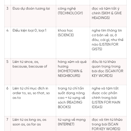
3
Đưa dự đoán tương lai
công nghệ
đọc và tóm tắt ý
(TECHNOLOGY)
chính (SKIM & GIVE
HEADINGS)
4
Điều kiện loại 0, loại 1
khoa học
nghe tìm thông tin
(SCIENCE)
cơ bản về: ai, ở
đâu, cái gì, như thế
nào (LISTEN FOR
GISTS)
5
Liên từ since, as,
hàng xóm và quê
đâu là từ khóa
because, because of
hương
quan trọng trong
(HOMETOWN &
bài đọc (SCAN FOR
NEIGHBOURS)
KEY WORDS)
6
Liên từ chỉ mục đích in
trạng từ chỉ tần
nghe và tóm tắt
order to, so, so that, so
suất dạng nâng
được các phần
as to
cao + từ vựng về
chính trong bài
sách (READING
(LISTEN FOR MAIN
BOOKS)
IDEAS)
7
Liên từ as long as, as
từ vựng về mạng
đọc và tìm từ khóa
soon as, as far as
(INTERNET)
trong bài (SCAN
FOR KEY WORDS)