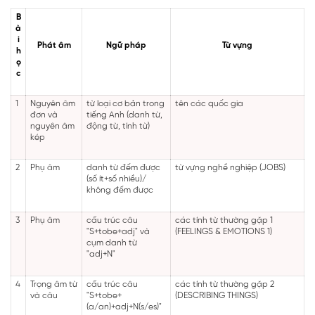
B
à
i
Phát âm
Ngữ pháp
Từ vựng
h
ọ
c
1
Nguyên âm
từ loại cơ bản trong
tên các quốc gia
đơn và
tiếng Anh (danh từ,
nguyên âm
động từ, tính từ)
kép
2
Phụ âm
danh từ đếm được
từ vựng nghề nghiệp (JOBS)
(số ít+số nhiều)/
không đếm được
3
Phụ âm
cấu trúc câu
các tính từ thường gặp 1
"S+tobe+adj" và
(FEELINGS & EMOTIONS 1)
cụm danh từ
"adj+N"
4
Trọng âm từ
cấu trúc câu
các tính từ thường gặp 2
và câu
"S+tobe+
(DESCRIBING THINGS)
(a/an)+adj+N(s/es)"