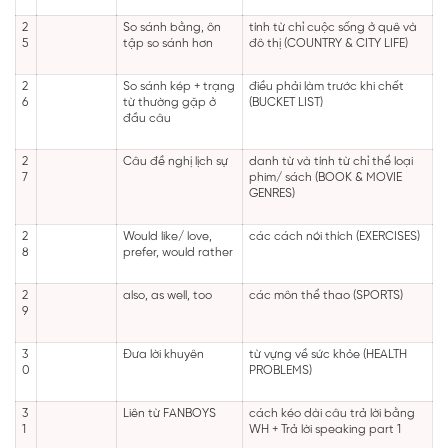
2
So sánh bằng, ôn
tính từ chỉ cuộc sống ở quê và
5
tập so sánh hơn
đô thị (COUNTRY & CITY LIFE)
2
So sánh kép + trạng
điều phải làm trước khi chết
6
từ thường gặp ở
(BUCKET LIST)
đầu câu
2
Câu đề nghị lịch sự
danh từ và tính từ chỉ thể loại
7
phim/ sách (BOOK & MOVIE
GENRES)
2
Would like/ love,
các cách nói thích (EXERCISES)
8
prefer, would rather
2
also, as well, too
các môn thể thao (SPORTS)
9
3
Đưa lời khuyên
từ vựng về sức khỏe (HEALTH
0
PROBLEMS)
3
Liên từ FANBOYS
cách kéo dài câu trả lời bằng
1
WH + Trả lời speaking part 1