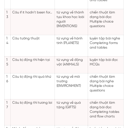
and tables
1
Câu if it hadn't been for…
từ vựng về thành
chiến thuật làm
3
tựu khoa học loài
dạng bài đọc
người
Multiple choice
(INVENTIONS)
questions
1
Câu tường thuật
từ vựng về hành
luyện tập bài nghe
4
tinh (PLANETS)
Completing forms
and tables
1
Câu bị động thì hiện tại
từ vựng về động
luyện tập bài đọc
5
vật (ANIMALS)
MCQs
1
Câu bị động thì quá khứ
từ vựng về môi
chiến thuật làm
6
trường
dạng bài nghe
(ENVIRONMENT)
Multiple choice
questions
1
Câu bị động thì tương lai
từ vựng về quà
chiến thuật làm
7
tặng (GIFTS)
dạng bài đọc
Completing tables
and flow charts