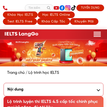
TUYỂN DỤNG
Tìm kiếm
Khóa Học IELTS
Học IELTS Online
Test IELTS Free
Khóa Cấp Tốc
Khuyến Mãi
Trang chủ
/
Lộ trình học IELTS
Nội dung
1. Lợi ích khi đạt chứng chỉ IELTS 4.5
2. IELTS 4.5 là gì? Chiến thuật luyện thi với từng kỹ năng
Lộ trình luyện thi IELTS 4.5 cấp tốc chinh phục
Nghe, Nói, Đọc, Viết