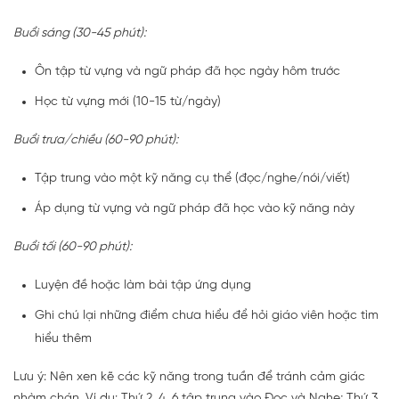
Buổi sáng (30-45 phút):
Ôn tập từ vựng và ngữ pháp đã học ngày hôm trước
Học từ vựng mới (10-15 từ/ngày)
Buổi trưa/chiều (60-90 phút):
Tập trung vào một kỹ năng cụ thể (đọc/nghe/nói/viết)
Áp dụng từ vựng và ngữ pháp đã học vào kỹ năng này
Buổi tối (60-90 phút):
Luyện đề hoặc làm bài tập ứng dụng
Ghi chú lại những điểm chưa hiểu để hỏi giáo viên hoặc tìm
hiểu thêm
Lưu ý: Nên xen kẽ các kỹ năng trong tuần để tránh cảm giác
nhàm chán. Ví dụ: Thứ 2, 4, 6 tập trung vào Đọc và Nghe; Thứ 3,