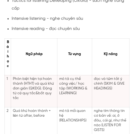
Tactics for listening Developing (Oxford) - sách nghe trung
cấp
Intensive listening - nghe chuyên sâu
Intensive reading - đọc chuyên sâu
B
à
i
Ngữ pháp
Từ vựng
Kỹ năng
h
ọ
c
1
Phân biệt hiện tại hoàn
mô tả cụ thể
đọc và tóm tắt ý
thành (HTHT) và quá khứ
công việc/ học
chính (SKIM & GIVE
đơn giản (QKĐG). Động
tập (WORKING &
HEADINGS)
từ có quy tắc&bất quy
LEARNING)
tắc
2
Quá khứ hoàn thành +
mô tả mối quan
nghe tìm thông tin
liên từ after, before
hệ
cơ bản về: ai, ở
(RELATIONSHIPS)
đâu, cái gì, như thế
nào (LISTEN FOR
GISTS)