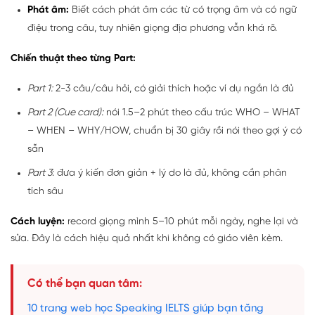
Phát âm:
Biết cách phát âm các từ có trọng âm và có ngữ
điệu trong câu, tuy nhiên giọng địa phương vẫn khá rõ.
Chiến thuật theo từng Part:
Part 1:
2-3 câu/câu hỏi, có giải thích hoặc ví dụ ngắn là đủ
Part 2 (Cue card):
nói 1.5–2 phút theo cấu trúc WHO – WHAT
– WHEN – WHY/HOW, chuẩn bị 30 giây rồi nói theo gợi ý có
sẵn
Part 3
: đưa ý kiến đơn giản + lý do là đủ, không cần phân
tích sâu
Cách luyện:
record giọng mình 5–10 phút mỗi ngày, nghe lại và
sửa. Đây là cách hiệu quả nhất khi không có giáo viên kèm.
Có thể bạn quan tâm:
10 trang web học Speaking IELTS giúp bạn tăng