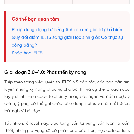
Có thể bạn quan tâm:
Bí kíp dùng động từ tiếng Anh đi kèm giới từ phổ biến
Quy đổi điểm IELTS sang giải Học sinh giỏi: Có thực sự
công bằng?
Khóa học IELTS
Giai đoạn 3.0-4.0: Phát triển kỹ năng
Tiếp theo trong việc luyện thi IELTS 4.5 cấp tốc, các bạn cần rèn
luyện những kỹ năng phục vụ cho bài thi và cụ thể là cách đọc
lấy ý chính, hiểu cách tổ chức ý trong bài, nghe và nắm được ý
chính, ý phụ, có thể ghi chép lại ở dạng notes và tóm tắt được
bài nghe/ bài đọc.
Tất nhiên, ở level này, việc tăng vốn từ vựng vẫn luôn là cần
thiết, nhưng từ vựng sẽ có phần cao cấp hơn, học collocations