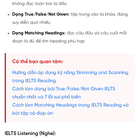
không đọc toàn bài từ đầu
Dạng True/False/Not Given:
tập trung vào từ khóa, đừng
suy diễn quá nhiều
Dạng Matching Headings:
đọc câu đầu và câu cuối mỗi
đoạn là đủ để tìm heading phù hợp
Có thể bạn quan tâm:
Hướng dẫn áp dụng kỹ năng Skimming and Scanning
trong IELTS Reading
Cách làm dạng bài True/False/Not Given IELTS
chuẩn nhất và 7 lỗi sai phổ biến
Cách làm Matching Headings trong IELTS Reading và
bài tập có đáp án
IELTS Listening (Nghe):