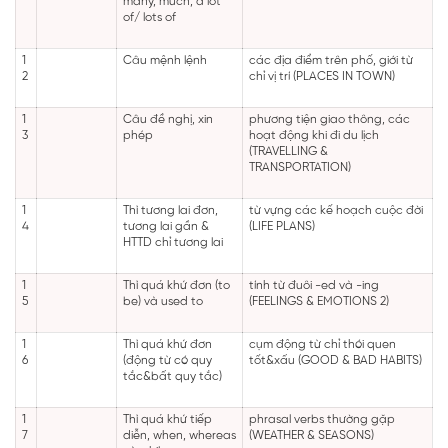
many, much, a lot
of/ lots of
1
Câu mệnh lệnh
các địa điểm trên phố, giới từ
2
chỉ vị trí (PLACES IN TOWN)
1
Câu đề nghị, xin
phương tiện giao thông, các
3
phép
hoạt động khi đi du lịch
(TRAVELLING &
TRANSPORTATION)
1
Thì tương lai đơn,
từ vựng các kế hoạch cuộc đời
4
tương lai gần &
(LIFE PLANS)
HTTD chỉ tương lai
1
Thì quá khứ đơn (to
tính từ đuôi -ed và -ing
5
be) và used to
(FEELINGS & EMOTIONS 2)
1
Thì quá khứ đơn
cụm động từ chỉ thói quen
6
(động từ có quy
tốt&xấu (GOOD & BAD HABITS)
tắc&bất quy tắc)
1
Thì quá khứ tiếp
phrasal verbs thường gặp
7
diễn, when, whereas
(WEATHER & SEASONS)