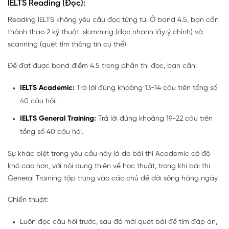
IELTS Reading (Đọc):
Reading IELTS không yêu cầu đọc từng từ. Ở band 4.5, bạn cần
thành thạo 2 kỹ thuật: skimming (đọc nhanh lấy ý chính) và
scanning (quét tìm thông tin cụ thể).
Để đạt được band điểm 4.5 trong phần thi đọc, bạn cần:
IELTS Academic:
Trả lời đúng khoảng 13-14 câu trên tổng số
40 câu hỏi.
IELTS General Training:
Trả lời đúng khoảng 19-22 câu trên
tổng số 40 câu hỏi.
Sự khác biệt trong yêu cầu này là do bài thi Academic có độ
khó cao hơn, với nội dung thiên về học thuật, trong khi bài thi
General Training tập trung vào các chủ đề đời sống hàng ngày.
Chiến thuật:
Luôn đọc câu hỏi trước, sau đó mới quét bài để tìm đáp án,