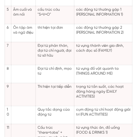
5
Âm cuối và
cấu trúc câu
các động từ thường gặp 1
âm nối
"S+V+O"
(PERSONAL INFORMATION 1)
6
Ôn tập âm
thì hiện tại đơn
các động từ thường gặp 2
và ngữ điệu
(PERSONAL INFORMATION 2)
7
Đại từ phản thân,
từ vựng thành viên gia đình,
đại từ chỉ người, đại
cách đọc số (FAMILY)
từ sở hữu
8
Đại từ chỉ định, mạo
từ vựng đồ vật quanh ta
từ
(THINGS AROUND ME)
9
Thì hiện tại tiếp diễn
trạng từ tần suất, các hoạt
động hàng ngày (DAILY
ACTIVITIES)
1
Quy tắc dạng của
cụm động từ chỉ hoạt động giải
0
động từ
trí (FUN ACTIVITIES)
11
Cấu trúc
từ vựng thức ăn, đồ uống
"there+tobe" +
(FOOD & DRINKS 1)