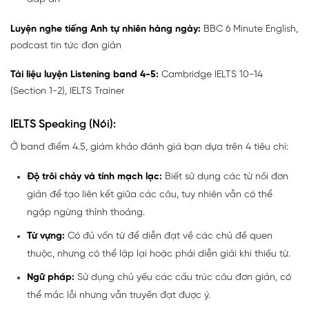
Luyện nghe tiếng Anh tự nhiên hàng ngày:
BBC 6 Minute English,
podcast tin tức đơn giản
Tài liệu luyện Listening band 4-5:
Cambridge IELTS 10-14
(Section 1-2), IELTS Trainer
IELTS Speaking (Nói):
Ở band điểm 4.5, giám khảo đánh giá bạn dựa trên 4 tiêu chí:
Độ trôi chảy và tính mạch lạc:
Biết sử dụng các từ nối đơn
giản để tạo liên kết giữa các câu, tuy nhiên vẫn có thể
ngập ngừng thỉnh thoảng.
Từ vựng:
Có đủ vốn từ để diễn đạt về các chủ đề quen
thuộc, nhưng có thể lặp lại hoặc phải diễn giải khi thiếu từ.
Ngữ pháp:
Sử dụng chủ yếu các cấu trúc câu đơn giản, có
thể mắc lỗi nhưng vẫn truyền đạt được ý.