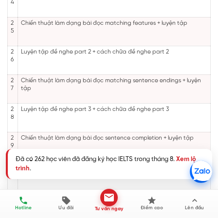
4
2
Chiến thuật làm dạng bài đọc matching features + luyện tập
5
2
Luyện tập đề nghe part 2 + cách chữa đề nghe part 2
6
2
Chiến thuật làm dạng bài đọc matching sentence endings + luyện
7
tập
2
Luyện tập đề nghe part 3 + cách chữa đề nghe part 3
8
2
Chiến thuật làm dạng bài đọc sentence completion + luyện tập
9
Đã có 262 học viên đã đăng ký học IELTS trong tháng 8.
Xem lộ
3
Luyện tập đề nghe part 4 + cách chữa đề nghe part 4
trình
.
0
3
Chiến thuật làm dạng bài đọc summary/ note completion + luyện
1
tập
Hotline
Ưu đãi
Điểm cao
Lên đầu
Tư vấn ngay