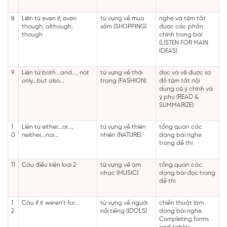
8
Liên từ even if, even
từ vựng về mua
nghe và tóm tắt
though, although,
sắm (SHOPPING)
được các phần
though
chính trong bài
(LISTEN FOR MAIN
IDEAS)
9
Liên từ both...and..., not
từ vựng về thời
đọc và vẽ được sơ
only...but also...
trang (FASHION)
đồ tóm tắt nội
dung có ý chính và
ý phụ (READ &
SUMMARIZE)
1
Liên từ either...or...,
từ vựng về thiên
tổng quan các
0
neither...nor...
nhiên (NATURE)
dạng bài nghe
trong đề thi
11
Câu điều kiện loại 2
từ vựng về âm
tổng quan các
nhạc (MUSIC)
dạng bài đọc trong
đề thi
1
Câu if it weren't for...
từ vựng về người
chiến thuật làm
2
nổi tiếng (IDOLS)
dạng bài nghe
Completing forms