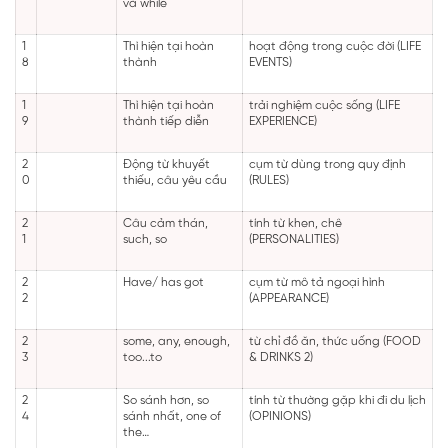
và while
1
Thì hiện tại hoàn
hoạt động trong cuộc đời (LIFE
8
thành
EVENTS)
1
Thì hiện tại hoàn
trải nghiệm cuộc sống (LIFE
9
thành tiếp diễn
EXPERIENCE)
2
Động từ khuyết
cụm từ dùng trong quy định
0
thiếu, câu yêu cầu
(RULES)
2
Câu cảm thán,
tính từ khen, chê
1
such, so
(PERSONALITIES)
2
Have/ has got
cụm từ mô tả ngoại hình
2
(APPEARANCE)
2
some, any, enough,
từ chỉ đồ ăn, thức uống (FOOD
3
too...to
& DRINKS 2)
2
So sánh hơn, so
tính từ thường gặp khi đi du lịch
4
sánh nhất, one of
(OPINIONS)
the…