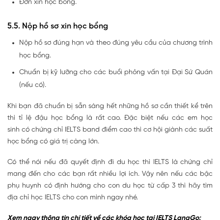
Đơn xin học bổng.
5.5. Nộp hồ sơ xin học bổng
Nộp hồ sơ đúng hạn và theo đúng yêu cầu của chương trình
học bổng.
Chuẩn bị kỹ lưỡng cho các buổi phỏng vấn tại Đại Sứ Quán
(nếu có).
Khi bạn đã chuẩn bị sẵn sàng hết những hồ sơ cần thiết kể trên
thì tỉ lệ đậu học bổng là rất cao. Đặc biệt nếu các em học
sinh có chứng chỉ IELTS band điểm cao thì cơ hội giành các suất
học bổng có giá trị càng lớn.
Có thể nói nếu đã quyết định đi du học thì IELTS là chứng chỉ
mang đến cho các bạn rất nhiều lợi ích. Vậy nên nếu các bậc
phụ huynh có định hướng cho con du học từ cấp 3 thì hãy tìm
địa chỉ học IELTS cho con mình ngay nhé.
Xem ngay thông tin chi tiết về các khóa học tại IELTS LangGo: