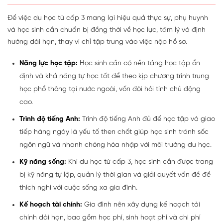
Để việc du học từ cấp 3 mang lại hiệu quả thực sự, phụ huynh
và học sinh cần chuẩn bị đồng thời về học lực, tâm lý và định
hướng dài hạn, thay vì chỉ tập trung vào việc nộp hồ sơ.
Năng lực học tập:
Học sinh cần có nền tảng học tập ổn
định và khả năng tự học tốt để theo kịp chương trình trung
học phổ thông tại nước ngoài, vốn đòi hỏi tính chủ động
cao.
Trình độ tiếng Anh:
Trình độ tiếng Anh đủ để học tập và giao
tiếp hàng ngày là yếu tố then chốt giúp học sinh tránh sốc
ngôn ngữ và nhanh chóng hòa nhập với môi trường du học.
Kỹ năng sống:
Khi du học từ cấp 3, học sinh cần được trang
bị kỹ năng tự lập, quản lý thời gian và giải quyết vấn đề để
thích nghi với cuộc sống xa gia đình.
Kế hoạch tài chính:
Gia đình nên xây dựng kế hoạch tài
chính dài hạn, bao gồm học phí, sinh hoạt phí và chi phí