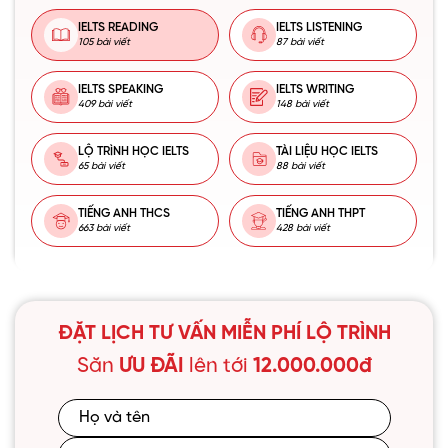
IELTS READING
IELTS LISTENING
105 bài viết
87 bài viết
IELTS SPEAKING
IELTS WRITING
409 bài viết
148 bài viết
LỘ TRÌNH HỌC IELTS
TÀI LIỆU HỌC IELTS
65 bài viết
88 bài viết
TIẾNG ANH THCS
TIẾNG ANH THPT
663 bài viết
428 bài viết
ĐẶT LỊCH TƯ VẤN MIỄN PHÍ LỘ TRÌNH
Săn
ƯU ĐÃI
lên tới
12.000.000đ