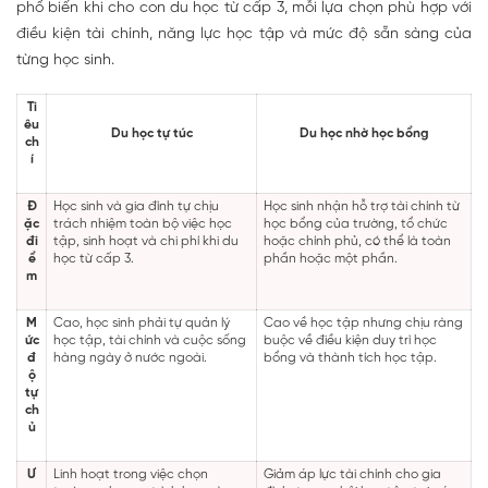
phổ biến khi cho con du học từ cấp 3, mỗi lựa chọn phù hợp với
điều kiện tài chính, năng lực học tập và mức độ sẵn sàng của
từng học sinh.
Ti
êu
Du học tự túc
Du học nhờ học bổng
ch
í
Đ
Học sinh và gia đình tự chịu
Học sinh nhận hỗ trợ tài chính từ
ặc
trách nhiệm toàn bộ việc học
học bổng của trường, tổ chức
đi
tập, sinh hoạt và chi phí khi du
hoặc chính phủ, có thể là toàn
ể
học từ cấp 3.
phần hoặc một phần.
m
M
Cao, học sinh phải tự quản lý
Cao về học tập nhưng chịu ràng
ức
học tập, tài chính và cuộc sống
buộc về điều kiện duy trì học
đ
hàng ngày ở nước ngoài.
bổng và thành tích học tập.
ộ
tự
ch
ủ
Ư
Linh hoạt trong việc chọn
Giảm áp lực tài chính cho gia