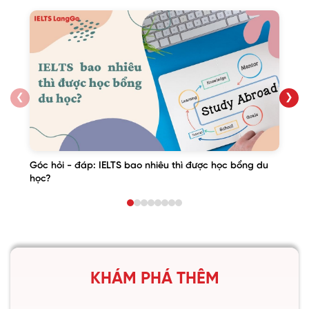
❮
❯
Góc hỏi - đáp: IELTS bao nhiêu thì được học bổng du
học?
KHÁM PHÁ THÊM