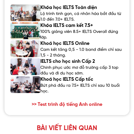
Khóa học IELTS Toàn diện
Lộ trình tinh gọn, cá nhân hóa bắt đầu từ
1.0 đến 7.0+ IELTS.
Khóa IELTS cam kết 7.5+
100% giảng viên 8.5+ IELTS Overall đứng
lớp.
Khoá học IELTS Online
Cam kết tăng 0,5 - 1.0 band điểm chỉ sau
1,5 - 2 tháng.
IELTS cho học sinh Cấp 2
Chinh phục ước mơ đỗ trường cấp 3 top
đầu và đi du học sớm.
Khoá học IELTS Cấp tốc
Bứt phá đầu ra 7.5+ IELTS chỉ sau 10 buổi
học.
>> Test trình độ tiếng Anh online
BÀI VIẾT LIÊN QUAN