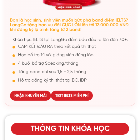
Bạn là học sinh, sinh viên muốn bứt phá band điểm IELTS?
LangGo tặng bạn ưu đãi CỰC LỚN lên tới 12.000.000 VNĐ
khi đăng ký lộ trình tăng từ 2 band!
Khóa học IELTS tại LangGo đảm bảo đầu ra lên đến 7.0+:
CAM KẾT ĐẦU RA theo kết quả thi thật
Học bổ trợ 1:1 với giảng viên đứng lớp
4 buổi bổ trợ Speaking/tháng
Tăng band chỉ sau 1,5 - 2,5 tháng
Hỗ trợ đăng ký thi thật tại BC, IDP
NHẬN KHUYẾN MÃI
TEST IELTS MIỄN PHÍ
THÔNG TIN KHÓA HỌC