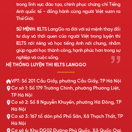
trong lĩnh vực đào tạo, chinh phục chứng chỉ Tiếng
Anh quốc tế - đồng hành cùng người Việt vươn ra
Thế Giới.
SỨ MỆNH:
IELTS LangGo ra đời với sứ mệnh thay đổi
tư duy và thói quen của người Việt trong luyện thi
IELTS nói riêng và học tiếng Anh nói chung, nhằm
giúp người học thành công, hạnh phúc hơn trong sự
nghiệp và cuộc sống.
HỆ THỐNG LUYỆN THI IELTS LANGGO
VPT: Số 201 Cầu Giấy, phường Cầu Giấy, TP Hà Nội
Cơ sở 1: Số 179 Trường Chinh, phường Phương Liệt,
TP Hà Nội
Cơ sở 2: Số 8 Nguyễn Khuyến, phường Hà Đông, TP
Hà Nội
Cơ sở 3: 167 tổ dân phố Phố Săn, Xã Thạch Thất, TP
Hà Nội
Cơ sở 4: Khu DG02 Đường Phủ Quốc, Xã Quốc Oai,