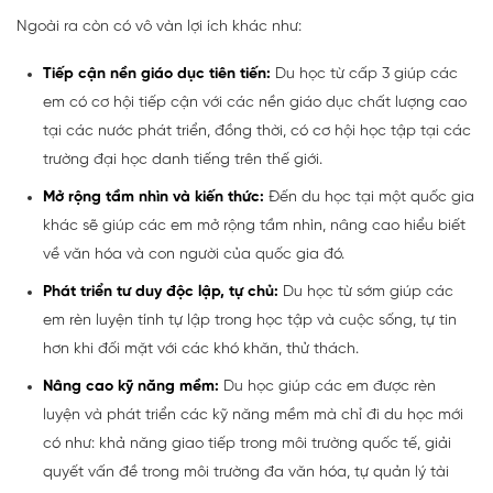
Ngoài ra còn có vô vàn lợi ích khác như:
Tiếp cận nền giáo dục tiên tiến:
Du học từ cấp 3 giúp các
em có cơ hội tiếp cận với các nền giáo dục chất lượng cao
tại các nước phát triển, đồng thời, có cơ hội học tập tại các
trường đại học danh tiếng trên thế giới.
Mở rộng tầm nhìn và kiến thức:
Đến du học tại một quốc gia
khác sẽ giúp các em mở rộng tầm nhìn, nâng cao hiểu biết
về văn hóa và con người của quốc gia đó.
Phát triển tư duy độc lập, tự chủ:
Du học từ sớm giúp các
em rèn luyện tính tự lập trong học tập và cuộc sống, tự tin
hơn khi đối mặt với các khó khăn, thử thách.
Nâng cao kỹ năng mềm:
Du học giúp các em được rèn
luyện và phát triển các kỹ năng mềm mà chỉ đi du học mới
có như: khả năng giao tiếp trong môi trường quốc tế, giải
quyết vấn đề trong môi trường đa văn hóa, tự quản lý tài