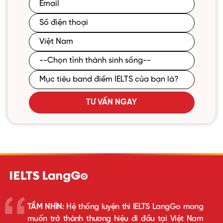
TƯ VẤN NGAY
TẦM NHÌN:
Hệ thống luyện thi IELTS LangGo mong
muốn trở thành thương hiệu đi đầu tại Việt Nam