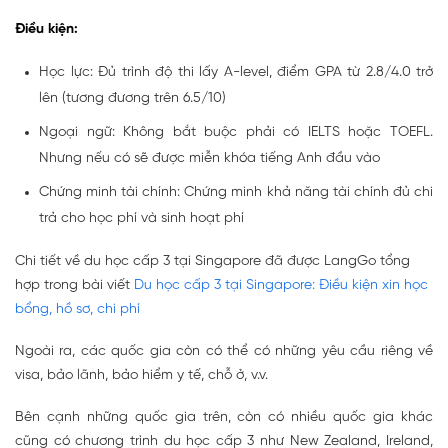
Điều kiện:
Học lực: Đủ trình độ thi lấy A-level, điểm GPA từ 2.8/4.0 trở
lên (tương đương trên 6.5/10)
Ngoại ngữ: Không bắt buộc phải có IELTS hoặc TOEFL.
Nhưng nếu có sẽ được miễn khóa tiếng Anh đầu vào
Chứng minh tài chính: Chứng minh khả năng tài chính đủ chi
trả cho học phí và sinh hoạt phí
Chi tiết về du học cấp 3 tại Singapore đã được LangGo tổng
hợp trong bài viết
Du học cấp 3 tại Singapore: Điều kiện xin học
bổng, hồ sơ, chi phí
Ngoài ra, các quốc gia còn có thể có những yêu cầu riêng về
visa, bảo lãnh, bảo hiểm y tế, chỗ ở, v.v.
Bên cạnh những quốc gia trên, còn có nhiều quốc gia khác
cũng có chương trình du học cấp 3 như New Zealand, Ireland,