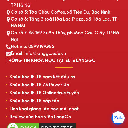
TP Hà Nội
Cơ sở 5: Tòa Châu Coffee, xã Tiên Du, Bắc Ninh
Cơ sở 6: Tầng 3 toà Hòa Lạc Plaza, xã Hòa Lạc, TP
Hà Nội
Cơ sở 7: Số 169 Xuân Thủy, phường Cầu Giấy, TP Hà
Nội
Hotline: 0899.199.985
Email: info@langgo.edu.vn
THÔNG TIN KHÓA HỌC TẠI IELTS LANGGO
Khóa học IELTS cam kết đầu ra
Khóa học IELTS 7.5 Power Up
Khóa học IELTS Online trực tuyến
Khóa học IELTS cấp tốc
Lịch khai giảng lớp học mới nhất
Review của học viên LangGo