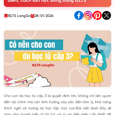
điểm, cách săn học bổng bằng IELTS
2. Du học từ cấp 3 cần chuẩn bị những gì?
3. Các hình thức du học từ bậc THPT hiện nay
4. Nên du học cấp 3 ở các quốc gia nào?
IELTS LangGo
28/01/2026
5. Kinh nghiệm săn học bổng du học cấp 3 với chứng chỉ
IELTS
Cho con du học từ cấp 3 là quyết định lớn, không chỉ liên quan
đến tài chính mà còn ảnh hưởng sâu sắc đến tâm lý, khả năng
thích nghi và tương lai học tập của con.
Bài viết dưới đây sẽ
giúp phụ huynh hiểu rõ lợi ích, rủi ro và điều kiện cần thiết để