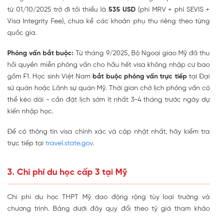
từ 01/10/2025 trở đi tối thiểu là
535 USD
(phí MRV + phí SEVIS +
Visa Integrity Fee), chưa kể các khoản phụ thu riêng theo từng
quốc gia.
Phỏng vấn bắt buộc:
Từ tháng 9/2025, Bộ Ngoại giao Mỹ đã thu
hồi quyền miễn phỏng vấn cho hầu hết visa không nhập cư bao
gồm F1. Học sinh Việt Nam
bắt buộc phỏng vấn trực tiếp
tại Đại
sứ quán hoặc Lãnh sự quán Mỹ. Thời gian chờ lịch phỏng vấn có
thể kéo dài - cần đặt lịch sớm ít nhất 3-4 tháng trước ngày dự
kiến nhập học.
Để có thông tin visa chính xác và cập nhật nhất, hãy kiểm tra
trực tiếp tại
travel.state.gov
.
3. Chi phí du học cấp 3 tại Mỹ
Chi phí du học THPT Mỹ dao động rộng tùy loại trường và
chương trình. Bảng dưới đây quy đổi theo tỷ giá tham khảo