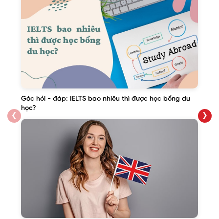
Góc hỏi - đáp: IELTS bao nhiêu thì được học bổng du
học?
❮
❯