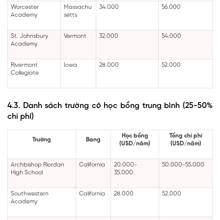
Worcester
Massachu
34.000
56.000
Academy
setts
St. Johnsbury
Vermont
32.000
54.000
Academy
Rivermont
Iowa
28.000
52.000
Collegiate
4.3. Danh sách trường có học bổng trung bình (25-50%
chi phí)
Học bổng
Tổng chi phí
Trường
Bang
(USD/năm)
(USD/năm)
Archbishop Riordan
California
20.000-
50.000-55.000
High School
35.000
Southwestern
California
28.000
52.000
Academy