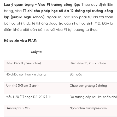
Lưu ý quan trọng - Visa F1 trường công lập:
Theo quy định liên
bang, visa F1
chỉ cho phép học tối đa 12 tháng tại trường công
lập (public high school)
. Ngoài ra, học sinh phải tự chi trả toàn
bộ học phí thực tế (không được trợ cấp như học sinh Mỹ). Đây là
điểm khác biệt căn bản so với visa F1 tại trường tư thục.
Hồ sơ xin visa F1/J1:
Giấy tờ
Đơn DS-160 (điền online)
Điền đầy đủ, in xác nhận
Hộ chiếu còn hạn ≥ 6 tháng
Bản gốc
Ảnh thẻ 5×5 cm (2 ảnh)
Chụp trong vòng 6 tháng
Mẫu I-20 (F1) hoặc DS-2019 (J1)
Do trường cấp sau khi chấp nhậ
Biên lai phí SEVIS
Nộp online tại fmjfee.com