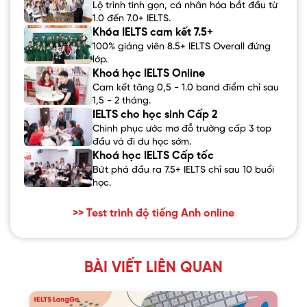
Lộ trình tinh gọn, cá nhân hóa bắt đầu từ
1.0 đến 7.0+ IELTS.
Khóa IELTS cam kết 7.5+
100% giảng viên 8.5+ IELTS Overall đứng
lớp.
Khoá học IELTS Online
Cam kết tăng 0,5 - 1.0 band điểm chỉ sau
1,5 - 2 tháng.
IELTS cho học sinh Cấp 2
Chinh phục ước mơ đỗ trường cấp 3 top
đầu và đi du học sớm.
Khoá học IELTS Cấp tốc
Bứt phá đầu ra 7.5+ IELTS chỉ sau 10 buổi
học.
>> Test trình độ tiếng Anh online
BÀI VIẾT LIÊN QUAN