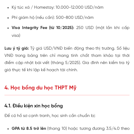
Ký túc xá / Homestay: 10.000-12.000 USD/năm
Phí giám hộ (nếu cần): 500-800 USD/năm
Visa Integrity Fee (từ 10/2025):
250 USD (một lần khi cấp
visa)
Lưu ý tỷ giá:
Tỷ giá USD/VNĐ biến động theo thị trường. Số liệu
VNĐ trong bảng trên chỉ mang tính chất tham khảo tại thời
điểm cập nhật bài viết (tháng 5/2025). Gia đình nên kiểm tra tỷ
giá thực tế khi lập kế hoạch tài chính.
4. Học bổng du học THPT Mỹ
4.1. Điều kiện xin học bổng
Để có hồ sơ cạnh tranh, học sinh cần chuẩn bị:
GPA từ 8.5 trở lên
(thang 10) hoặc tương đương 3.5/4.0 theo