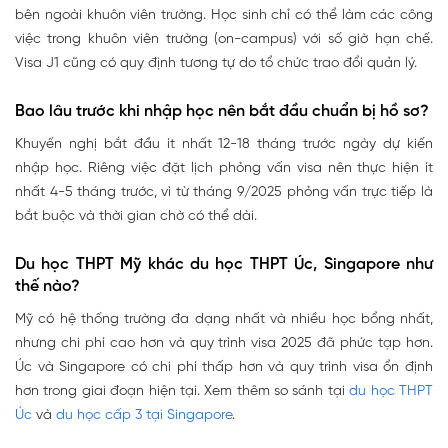
bên ngoài khuôn viên trường. Học sinh chỉ có thể làm các công
việc trong khuôn viên trường (on-campus) với số giờ hạn chế.
Visa J1 cũng có quy định tương tự do tổ chức trao đổi quản lý.
Bao lâu trước khi nhập học nên bắt đầu chuẩn bị hồ sơ?
Khuyến nghị bắt đầu ít nhất 12-18 tháng trước ngày dự kiến
nhập học. Riêng việc đặt lịch phỏng vấn visa nên thực hiện ít
nhất 4-5 tháng trước, vì từ tháng 9/2025 phỏng vấn trực tiếp là
bắt buộc và thời gian chờ có thể dài.
Du học THPT Mỹ khác du học THPT Úc, Singapore như
thế nào?
Mỹ có hệ thống trường đa dạng nhất và nhiều học bổng nhất,
nhưng chi phí cao hơn và quy trình visa 2025 đã phức tạp hơn.
Úc và Singapore có chi phí thấp hơn và quy trình visa ổn định
hơn trong giai đoạn hiện tại. Xem thêm so sánh tại
du học THPT
Úc
và
du học cấp 3 tại Singapore
.