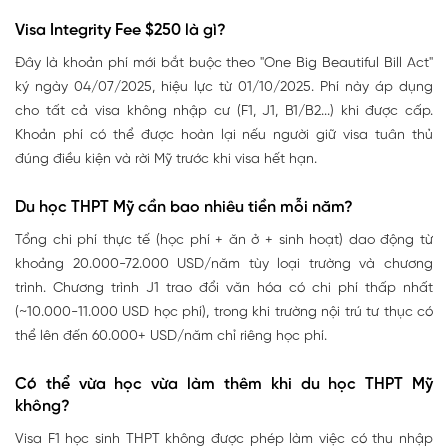
Visa Integrity Fee $250 là gì?
Đây là khoản phí mới bắt buộc theo "One Big Beautiful Bill Act"
ký ngày 04/07/2025, hiệu lực từ 01/10/2025. Phí này áp dụng
cho tất cả visa không nhập cư (F1, J1, B1/B2...) khi được cấp.
Khoản phí có thể được hoàn lại nếu người giữ visa tuân thủ
đúng điều kiện và rời Mỹ trước khi visa hết hạn.
Du học THPT Mỹ cần bao nhiêu tiền mỗi năm?
Tổng chi phí thực tế (học phí + ăn ở + sinh hoạt) dao động từ
khoảng 20.000-72.000 USD/năm tùy loại trường và chương
trình. Chương trình J1 trao đổi văn hóa có chi phí thấp nhất
(~10.000-11.000 USD học phí), trong khi trường nội trú tư thục có
thể lên đến 60.000+ USD/năm chỉ riêng học phí.
Có thể vừa học vừa làm thêm khi du học THPT Mỹ
không?
Visa F1 học sinh THPT không được phép làm việc có thu nhập