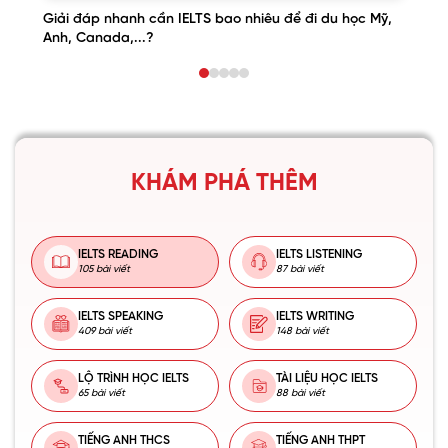
Giải đáp nhanh cần IELTS bao nhiêu để đi du học Mỹ,
Anh, Canada,...?
KHÁM PHÁ THÊM
IELTS READING
IELTS LISTENING
105 bài viết
87 bài viết
IELTS SPEAKING
IELTS WRITING
409 bài viết
148 bài viết
LỘ TRÌNH HỌC IELTS
TÀI LIỆU HỌC IELTS
65 bài viết
88 bài viết
TIẾNG ANH THCS
TIẾNG ANH THPT