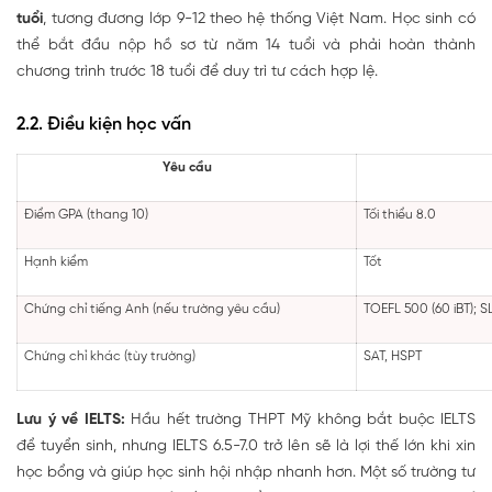
tuổi
, tương đương lớp 9-12 theo hệ thống Việt Nam. Học sinh có
thể bắt đầu nộp hồ sơ từ năm 14 tuổi và phải hoàn thành
chương trình trước 18 tuổi để duy trì tư cách hợp lệ.
2.2. Điều kiện học vấn
Yêu cầu
Điểm GPA (thang 10)
Tối thiểu 8.0
Hạnh kiểm
Tốt
Chứng chỉ tiếng Anh (nếu trường yêu cầu)
TOEFL 500 (60 iBT); S
Chứng chỉ khác (tùy trường)
SAT, HSPT
Lưu ý về IELTS:
Hầu hết trường THPT Mỹ không bắt buộc IELTS
để tuyển sinh, nhưng IELTS 6.5-7.0 trở lên sẽ là lợi thế lớn khi xin
học bổng và giúp học sinh hội nhập nhanh hơn. Một số trường tư