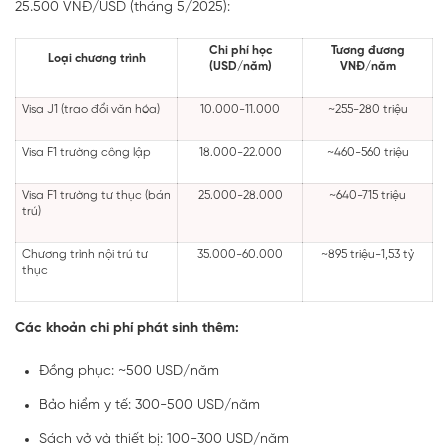
25.500 VNĐ/USD (tháng 5/2025):
Chi phí học
Tương đương
Loại chương trình
(USD/năm)
VNĐ/năm
Visa J1 (trao đổi văn hóa)
10.000-11.000
~255-280 triệu
Visa F1 trường công lập
18.000-22.000
~460-560 triệu
Visa F1 trường tư thục (bán
25.000-28.000
~640-715 triệu
trú)
Chương trình nội trú tư
35.000-60.000
~895 triệu-1,53 tỷ
thục
Các khoản chi phí phát sinh thêm:
Đồng phục: ~500 USD/năm
Bảo hiểm y tế: 300-500 USD/năm
Sách vở và thiết bị: 100-300 USD/năm