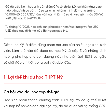
Để đủ điều kiện, học sinh cần điểm GPA tối thiểu 8.0, có khả năng giao
tiếp tiếng Anh cơ bản, hồ sơ tài chính chứng minh đủ trang trải từ
10.000-60.000 USD/năm, và hoàn thiện hồ sơ xin visa gồm mẫu DS-160,
I-20 (F1) hoặc DS-2019 (J1).
Từ tháng 10/2025, học sinh còn phải nộp thêm Visa Integrity Fee 250
USD theo quy định mới của Bộ Ngoại giao Mỹ.
Đất nước Mỹ là điểm dừng chân mơ ước của nhiều học sinh, sinh
viên. Làm thế nào để được du học Mỹ từ cấp 3 và những định
hướng phù hợp cho con đường này như thế nào? IELTS LangGo
sẽ giải đáp chi tiết trong bài viết dưới đây.
1. Lợi thế khi du học THPT Mỹ
Cơ hội vào đại học top thế giới
Học sinh hoàn thành chương trình THPT tại Mỹ có lợi thế rõ rệt
khi nộp hồ sơ vào các đại học Mỹ, do đã quen với hệ thống GPA,