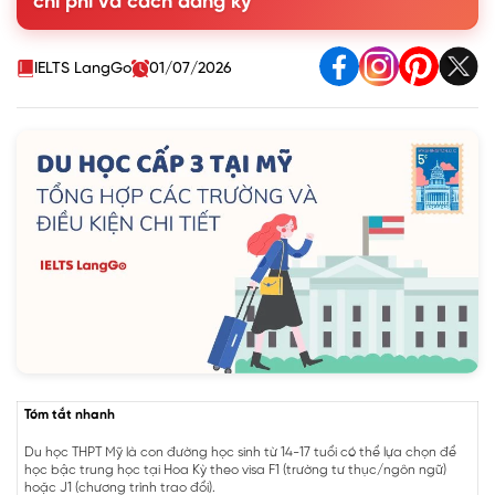
chi phí và cách đăng ký
Tạo nền tảng cho định cư và làm việc
Phát triển tư duy và kỹ năng mềm
2. Điều kiện du học Mỹ bậc THPT
IELTS LangGo
01/07/2026
3. Chi phí du học cấp 3 tại Mỹ
4. Học bổng du học THPT Mỹ
5. Quy trình đăng ký từng bước
6. Câu hỏi thường gặp
Tóm tắt nhanh
Du học THPT Mỹ là con đường học sinh từ 14-17 tuổi có thể lựa chọn để
học bậc trung học tại Hoa Kỳ theo visa F1 (trường tư thục/ngôn ngữ)
hoặc J1 (chương trình trao đổi).