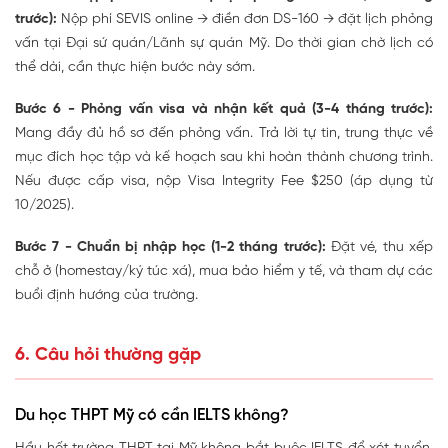
trước):
Nộp phí SEVIS online → điền đơn DS-160 → đặt lịch phỏng
vấn tại Đại sứ quán/Lãnh sự quán Mỹ. Do thời gian chờ lịch có
thể dài, cần thực hiện bước này sớm.
Bước 6 - Phỏng vấn visa và nhận kết quả (3-4 tháng trước):
Mang đầy đủ hồ sơ đến phỏng vấn. Trả lời tự tin, trung thực về
mục đích học tập và kế hoạch sau khi hoàn thành chương trình.
Nếu được cấp visa, nộp Visa Integrity Fee $250 (áp dụng từ
10/2025).
Bước 7 - Chuẩn bị nhập học (1-2 tháng trước):
Đặt vé, thu xếp
chỗ ở (homestay/ký túc xá), mua bảo hiểm y tế, và tham dự các
buổi định hướng của trường.
6. Câu hỏi thường gặp
Du học THPT Mỹ có cần IELTS không?