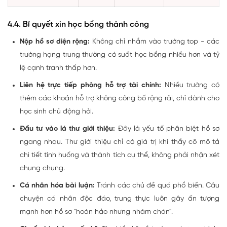
4.4. Bí quyết xin học bổng thành công
Nộp hồ sơ diện rộng:
Không chỉ nhắm vào trường top - các
trường hạng trung thường có suất học bổng nhiều hơn và tỷ
lệ cạnh tranh thấp hơn.
Liên hệ trực tiếp phòng hỗ trợ tài chính:
Nhiều trường có
thêm các khoản hỗ trợ không công bố rộng rãi, chỉ dành cho
học sinh chủ động hỏi.
Đầu tư vào lá thư giới thiệu:
Đây là yếu tố phân biệt hồ sơ
ngang nhau. Thư giới thiệu chỉ có giá trị khi thầy cô mô tả
chi tiết tình huống và thành tích cụ thể, không phải nhận xét
chung chung.
Cá nhân hóa bài luận:
Tránh các chủ đề quá phổ biến. Câu
chuyện cá nhân độc đáo, trung thực luôn gây ấn tượng
mạnh hơn hồ sơ "hoàn hảo nhưng nhàm chán".