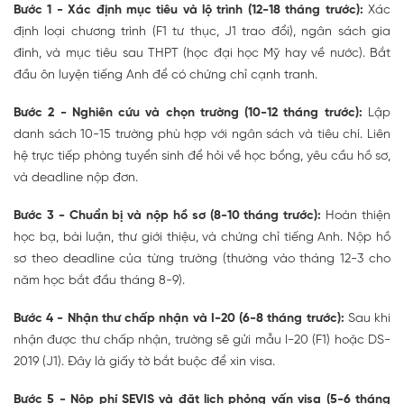
Bước 1 - Xác định mục tiêu và lộ trình (12-18 tháng trước):
Xác
định loại chương trình (F1 tư thục, J1 trao đổi), ngân sách gia
đình, và mục tiêu sau THPT (học đại học Mỹ hay về nước). Bắt
đầu ôn luyện tiếng Anh để có chứng chỉ cạnh tranh.
Bước 2 - Nghiên cứu và chọn trường (10-12 tháng trước):
Lập
danh sách 10-15 trường phù hợp với ngân sách và tiêu chí. Liên
hệ trực tiếp phòng tuyển sinh để hỏi về học bổng, yêu cầu hồ sơ,
và deadline nộp đơn.
Bước 3 - Chuẩn bị và nộp hồ sơ (8-10 tháng trước):
Hoàn thiện
học bạ, bài luận, thư giới thiệu, và chứng chỉ tiếng Anh. Nộp hồ
sơ theo deadline của từng trường (thường vào tháng 12-3 cho
năm học bắt đầu tháng 8-9).
Bước 4 - Nhận thư chấp nhận và I-20 (6-8 tháng trước):
Sau khi
nhận được thư chấp nhận, trường sẽ gửi mẫu I-20 (F1) hoặc DS-
2019 (J1). Đây là giấy tờ bắt buộc để xin visa.
Bước 5 - Nộp phí SEVIS và đặt lịch phỏng vấn visa (5-6 tháng