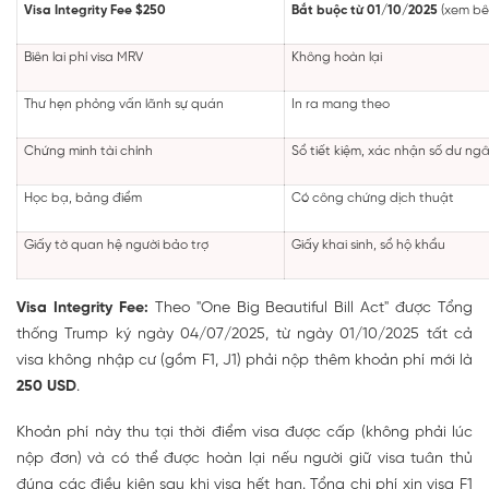
Visa Integrity Fee $250
Bắt buộc từ 01/10/2025
(xem bê
Biên lai phí visa MRV
Không hoàn lại
Thư hẹn phỏng vấn lãnh sự quán
In ra mang theo
Chứng minh tài chính
Sổ tiết kiệm, xác nhận số dư n
Học bạ, bảng điểm
Có công chứng dịch thuật
Giấy tờ quan hệ người bảo trợ
Giấy khai sinh, sổ hộ khẩu
Visa Integrity Fee:
Theo "One Big Beautiful Bill Act" được Tổng
thống Trump ký ngày 04/07/2025, từ ngày 01/10/2025 tất cả
visa không nhập cư (gồm F1, J1) phải nộp thêm khoản phí mới là
250 USD
.
Khoản phí này thu tại thời điểm visa được cấp (không phải lúc
nộp đơn) và có thể được hoàn lại nếu người giữ visa tuân thủ
đúng các điều kiện sau khi visa hết hạn. Tổng chi phí xin visa F1