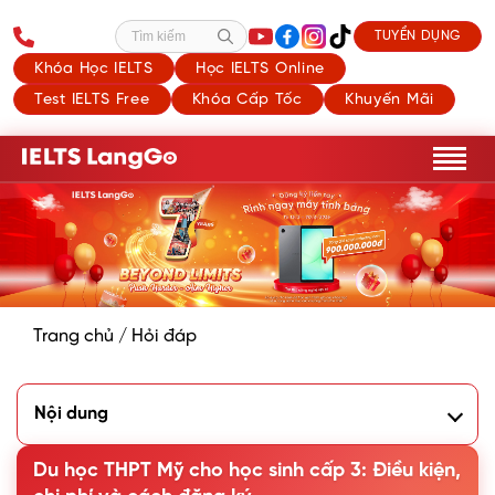
TUYỂN DỤNG
Tìm kiếm
Khóa Học IELTS
Học IELTS Online
Test IELTS Free
Khóa Cấp Tốc
Khuyến Mãi
Trang chủ
/
Hỏi đáp
Nội dung
1. Lợi thế khi du học THPT Mỹ
Du học THPT Mỹ cho học sinh cấp 3: Điều kiện,
Cơ hội vào đại học top thế giới
Phát triển ngôn ngữ tự nhiên và toàn diện