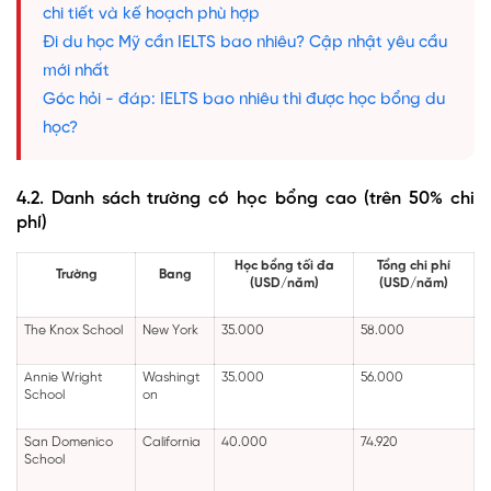
chi tiết và kế hoạch phù hợp
Đi du học Mỹ cần IELTS bao nhiêu? Cập nhật yêu cầu
mới nhất
Góc hỏi - đáp: IELTS bao nhiêu thì được học bổng du
học?
4.2. Danh sách trường có học bổng cao (trên 50% chi
phí)
Học bổng tối đa
Tổng chi phí
Trường
Bang
(USD/năm)
(USD/năm)
The Knox School
New York
35.000
58.000
Annie Wright
Washingt
35.000
56.000
School
on
San Domenico
California
40.000
74.920
School