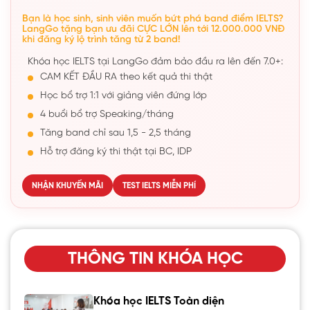
Bạn là học sinh, sinh viên muốn bứt phá band điểm IELTS?
LangGo tặng bạn ưu đãi CỰC LỚN lên tới 12.000.000 VNĐ
khi đăng ký lộ trình tăng từ 2 band!
Khóa học IELTS tại LangGo đảm bảo đầu ra lên đến 7.0+:
CAM KẾT ĐẦU RA theo kết quả thi thật
Học bổ trợ 1:1 với giảng viên đứng lớp
4 buổi bổ trợ Speaking/tháng
Tăng band chỉ sau 1,5 - 2,5 tháng
Hỗ trợ đăng ký thi thật tại BC, IDP
NHẬN KHUYẾN MÃI
TEST IELTS MIỄN PHÍ
THÔNG TIN KHÓA HỌC
Khóa học IELTS Toàn diện