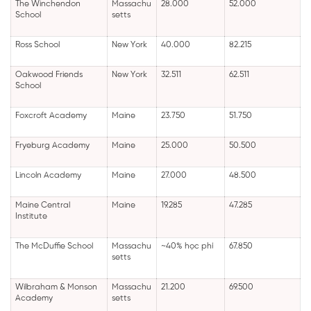
The Winchendon
Massachu
28.000
52.000
School
setts
Ross School
New York
40.000
82.215
Oakwood Friends
New York
32.511
62.511
School
Foxcroft Academy
Maine
23.750
51.750
Fryeburg Academy
Maine
25.000
50.500
Lincoln Academy
Maine
27.000
48.500
Maine Central
Maine
19.285
47.285
Institute
The McDuffie School
Massachu
~40% học phí
67.850
setts
Wilbraham & Monson
Massachu
21.200
69.500
Academy
setts