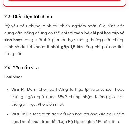
2.3. Điều kiện tài chính
Mỹ yêu cầu chứng minh tài chính nghiêm ngặt. Gia đình cần
cung cấp bằng chứng có thể chi trả
toàn bộ chi phí học tập và
sinh hoạt
trong suốt thời gian du học, thông thường cần chứng
minh số dư tài khoản ít nhất
gấp 1,5 lần
tổng chi phí ước tính
hàng năm.
2.4. Yêu cầu visa
Loại visa:
Visa F1:
Dành cho học trường tư thục (private school) hoặc
trường ngôn ngữ được SEVP chứng nhận. Không giới hạn
thời gian học. Phổ biến nhất.
Visa J1:
Chương trình trao đổi văn hóa, thường kéo dài 1 năm
học. Do tổ chức trao đổi được Bộ Ngoại giao Mỹ bảo lãnh.