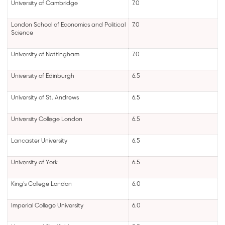
University of Cambridge
7.0
London School of Economics and Political
7.0
Science
University of Nottingham
7.0
University of Edinburgh
6.5
University of St. Andrews
6.5
University College London
6.5
Lancaster University
6.5
University of York
6.5
King’s College London
6.0
Imperial College University
6.0