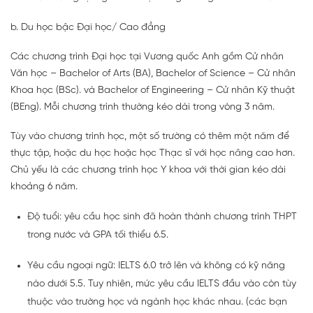
b. Du học bậc Đại học/ Cao đẳng
Các chương trình Đại học tại Vương quốc Anh gồm Cử nhân
Văn học – Bachelor of Arts (BA), Bachelor of Science – Cử nhân
Khoa học (BSc). và Bachelor of Engineering – Cử nhân Kỹ thuật
(BEng). Mỗi chương trình thường kéo dài trong vòng 3 năm.
Tùy vào chương trình học, một số trường có thêm một năm để
thực tập, hoặc du học hoặc học Thạc sĩ với học nâng cao hơn.
Chủ yếu là các chương trình học Y khoa với thời gian kéo dài
khoảng 6 năm.
Độ tuổi: yêu cầu học sinh đã hoàn thành chương trình THPT
trong nước và GPA tối thiểu 6.5.
Yêu cầu ngoại ngữ: IELTS 6.0 trở lên và không có kỹ năng
nào dưới 5.5. Tuy nhiên, mức yêu cầu IELTS đầu vào còn tùy
thuộc vào trường học và ngành học khác nhau. (các bạn