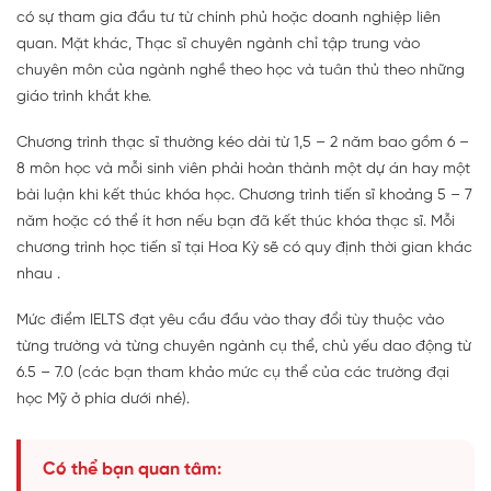
có sự tham gia đầu tư từ chính phủ hoặc doanh nghiệp liên
quan. Mặt khác, Thạc sĩ chuyên ngành chỉ tập trung vào
chuyên môn của ngành nghề theo học và tuân thủ theo những
giáo trình khắt khe.
Chương trình thạc sĩ thường kéo dài từ 1,5 – 2 năm bao gồm 6 –
8 môn học và mỗi sinh viên phải hoàn thành một dự án hay một
bài luận khi kết thúc khóa học. Chương trình tiến sĩ khoảng 5 – 7
năm hoặc có thể ít hơn nếu bạn đã kết thúc khóa thạc sĩ. Mỗi
chương trình học tiến sĩ tại Hoa Kỳ sẽ có quy định thời gian khác
nhau .
Mức điểm IELTS đạt yêu cầu đầu vào thay đổi tùy thuộc vào
từng trường và từng chuyên ngành cụ thể, chủ yếu dao động từ
6.5 – 7.0 (các bạn tham khảo mức cụ thể của các trường đại
học Mỹ ở phía dưới nhé).
Có thể bạn quan tâm: