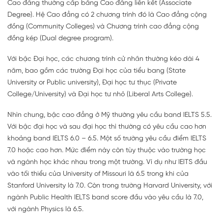
Cao đẳng thường cấp bằng Cao đẳng liên kết (Associate
Degree). Hệ Cao đẳng có 2 chương trình đó là Cao đẳng cộng
đồng (Community Colleges) và Chương trình cao đẳng cộng
đồng kép (Dual degree program).
Với bậc Đại học, các chương trình cử nhân thường kéo dài 4
năm, bao gồm các trường Đại học của tiểu bang (State
University or Public university), Đại học tư thục (Private
College/University) và Đại học tư nhỏ (Liberal Arts College).
Nhìn chung, bậc cao đẳng ở Mỹ thường yêu cầu band IELTS 5.5.
Với bậc đại học và sau đại học thì thường có yêu cầu cao hơn
khoảng band IELTS 6.0 – 6.5. Một số trường yêu cầu điểm IELTS
7.0 hoặc cao hơn. Mức điểm này còn tùy thuộc vào trường học
và ngành học khác nhau trong một trường. Ví dụ như IElTS đầu
vào tối thiểu của University of Missouri là 6.5 trong khi của
Stanford University là 7.0. Còn trong trường Harvard University, với
ngành Public Health IELTS band score đầu vào yêu cầu là 7.0,
với ngành Physics là 6.5.