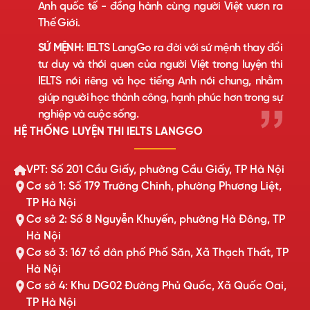
Anh quốc tế - đồng hành cùng người Việt vươn ra
Thế Giới.
SỨ MỆNH:
IELTS LangGo ra đời với sứ mệnh thay đổi
tư duy và thói quen của người Việt trong luyện thi
IELTS nói riêng và học tiếng Anh nói chung, nhằm
giúp người học thành công, hạnh phúc hơn trong sự
nghiệp và cuộc sống.
HỆ THỐNG LUYỆN THI IELTS LANGGO
VPT: Số 201 Cầu Giấy, phường Cầu Giấy, TP Hà Nội
Cơ sở 1: Số 179 Trường Chinh, phường Phương Liệt,
TP Hà Nội
Cơ sở 2: Số 8 Nguyễn Khuyến, phường Hà Đông, TP
Hà Nội
Cơ sở 3: 167 tổ dân phố Phố Săn, Xã Thạch Thất, TP
Hà Nội
Cơ sở 4: Khu DG02 Đường Phủ Quốc, Xã Quốc Oai,
TP Hà Nội