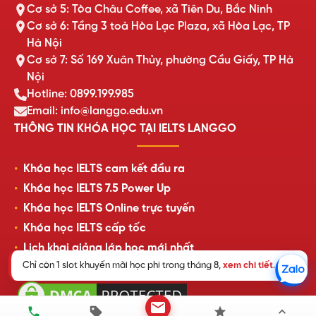
Cơ sở 5: Tòa Châu Coffee, xã Tiên Du, Bắc Ninh
Cơ sở 6: Tầng 3 toà Hòa Lạc Plaza, xã Hòa Lạc, TP
Hà Nội
Cơ sở 7: Số 169 Xuân Thủy, phường Cầu Giấy, TP Hà
Nội
Hotline: 0899.199.985
Email: info@langgo.edu.vn
THÔNG TIN KHÓA HỌC TẠI IELTS LANGGO
Khóa học IELTS cam kết đầu ra
Khóa học IELTS 7.5 Power Up
Khóa học IELTS Online trực tuyến
Khóa học IELTS cấp tốc
Lịch khai giảng lớp học mới nhất
Chỉ còn 1 slot khuyến mãi học phí trong tháng 8,
xem chi tiết
.
Review của học viên LangGo