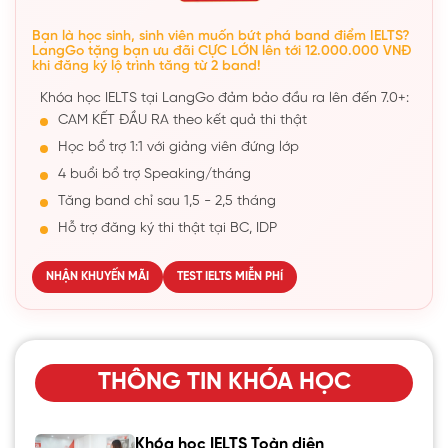
Bạn là học sinh, sinh viên muốn bứt phá band điểm IELTS?
LangGo tặng bạn ưu đãi CỰC LỚN lên tới 12.000.000 VNĐ
khi đăng ký lộ trình tăng từ 2 band!
Khóa học IELTS tại LangGo đảm bảo đầu ra lên đến 7.0+:
CAM KẾT ĐẦU RA theo kết quả thi thật
Học bổ trợ 1:1 với giảng viên đứng lớp
4 buổi bổ trợ Speaking/tháng
Tăng band chỉ sau 1,5 - 2,5 tháng
Hỗ trợ đăng ký thi thật tại BC, IDP
NHẬN KHUYẾN MÃI
TEST IELTS MIỄN PHÍ
THÔNG TIN KHÓA HỌC
Khóa học IELTS Toàn diện