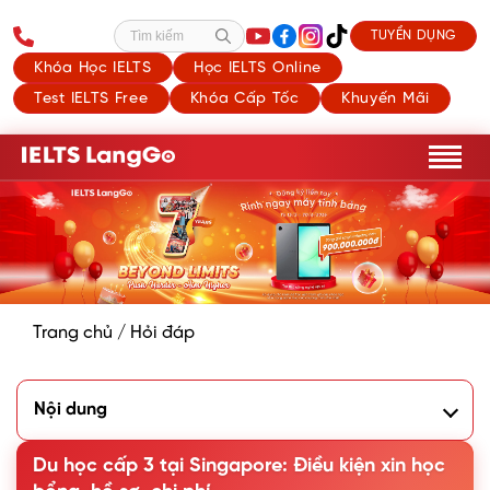
TUYỂN DỤNG
Tìm kiếm
Khóa Học IELTS
Học IELTS Online
Test IELTS Free
Khóa Cấp Tốc
Khuyến Mãi
Trang chủ
/
Hỏi đáp
Nội dung
1. Lý do nên du học cấp 3 tại Singapore
2. Du học THPT Singapore cần IELTS bao nhiêu?
Du học cấp 3 tại Singapore: Điều kiện xin học
3. Điều kiện xin học bổng du học cấp 3 tại Singapore