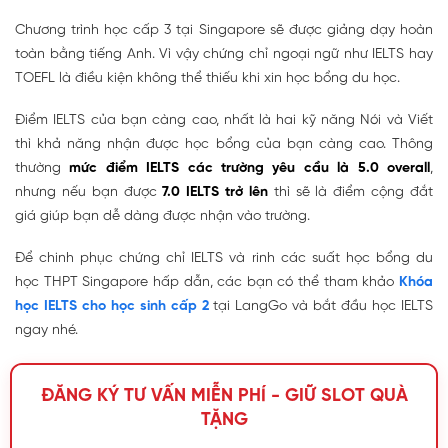
Chương trình học cấp 3 tại Singapore sẽ được giảng dạy hoàn
toàn bằng tiếng Anh. Vì vậy chứng chỉ ngoại ngữ như IELTS hay
TOEFL là điều kiện không thể thiếu khi xin học bổng du học.
Điểm IELTS của bạn càng cao, nhất là hai kỹ năng Nói và Viết
thì khả năng nhận được học bổng của bạn càng cao. Thông
thường
mức điểm IELTS các trường yêu cầu là 5.0 overall
,
nhưng nếu bạn được
7.0 IELTS trở lên
thì sẽ là điểm cộng đắt
giá giúp bạn dễ dàng được nhận vào trường.
Để chinh phục chứng chỉ IELTS và rinh các suất học bổng du
học THPT Singapore hấp dẫn, các bạn có thể tham khảo
Khóa
học IELTS cho học sinh cấp 2
tại LangGo và bắt đầu học IELTS
ngay nhé.
ĐĂNG KÝ TƯ VẤN MIỄN PHÍ - GIỮ SLOT QUÀ
TẶNG