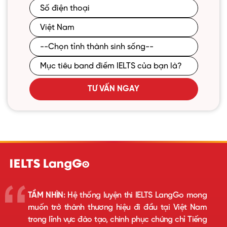
TƯ VẤN NGAY
TẦM NHÌN:
Hệ thống luyện thi IELTS LangGo mong
muốn trở thành thương hiệu đi đầu tại Việt Nam
trong lĩnh vực đào tạo, chinh phục chứng chỉ Tiếng