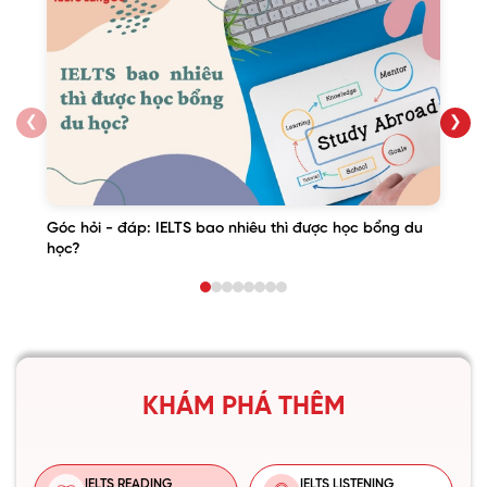
❮
❯
Góc hỏi - đáp: IELTS bao nhiêu thì được học bổng du
học?
KHÁM PHÁ THÊM
IELTS READING
IELTS LISTENING