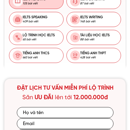
105 bài viết
87 bài viết
IELTS SPEAKING
IELTS WRITING
409 bài viết
148 bài viết
LỘ TRÌNH HỌC IELTS
TÀI LIỆU HỌC IELTS
65 bài viết
88 bài viết
TIẾNG ANH THCS
TIẾNG ANH THPT
663 bài viết
428 bài viết
ĐẶT LỊCH TƯ VẤN MIỄN PHÍ LỘ TRÌNH
Săn
ƯU ĐÃI
lên tới
12.000.000đ