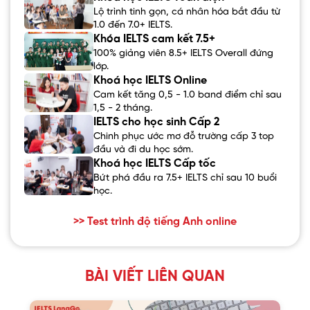
Lộ trình tinh gọn, cá nhân hóa bắt đầu từ
1.0 đến 7.0+ IELTS.
Khóa IELTS cam kết 7.5+
100% giảng viên 8.5+ IELTS Overall đứng
lớp.
Khoá học IELTS Online
Cam kết tăng 0,5 - 1.0 band điểm chỉ sau
1,5 - 2 tháng.
IELTS cho học sinh Cấp 2
Chinh phục ước mơ đỗ trường cấp 3 top
đầu và đi du học sớm.
Khoá học IELTS Cấp tốc
Bứt phá đầu ra 7.5+ IELTS chỉ sau 10 buổi
học.
>> Test trình độ tiếng Anh online
BÀI VIẾT LIÊN QUAN