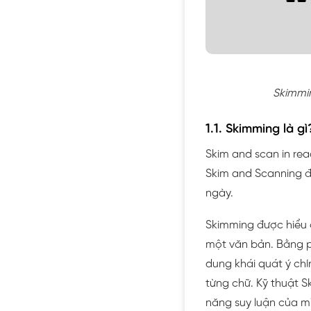
Skimmin
1.1. Skimming là gì
Skim and scan in rea
Skim and Scanning đ
ngày.
Skimming được hiểu 
một văn bản. Bằng p
dung khái quát ý ch
từng chữ. Kỹ thuật 
năng suy luận của m