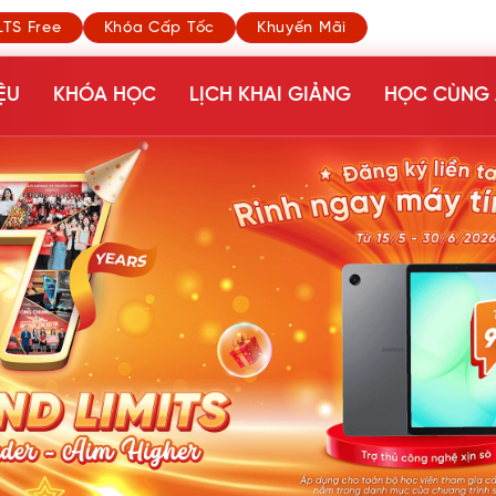
LTS Free
Khóa Cấp Tốc
Khuyến Mãi
ỆU
KHÓA HỌC
LỊCH KHAI GIẢNG
HỌC CÙNG 