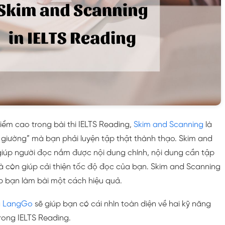
ểm cao trong bài thi IELTS Reading,
Skim and Scanning
là
 giường” mà bạn phải luyện tập thật thành thạo. Skim and
giúp người đọc nắm được nội dung chính, nội dung cần tập
à còn giúp cải thiện tốc độ đọc của bạn. Skim and Scanning
p bạn làm bài một cách hiệu quả.
a
LangGo
sẽ giúp bạn có cái nhìn toàn diện về hai kỹ năng
rong IELTS Reading.