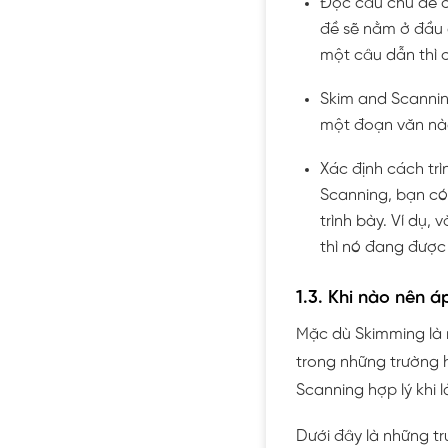
Đọc câu chủ đề c
đề sẽ nằm ở đầu 
một câu dẫn thì 
Skim and Scanning
một đoạn văn nà
Xác định cách tr
Scanning, bạn có
trình bày. Ví dụ, 
thì nó đang được t
1.3. Khi nào nên 
Mặc dù Skimming là 
trong những trường 
Scanning hợp lý khi l
Dưới đây là những tr