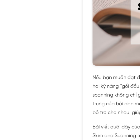
Nếu bạn muốn đạt đi
hai kỹ năng “gối đầu
scanning không chỉ 
trung của bài đọc m
bổ trợ cho nhau, giú
Bài viết dưới đây củ
Skim and Scanning t