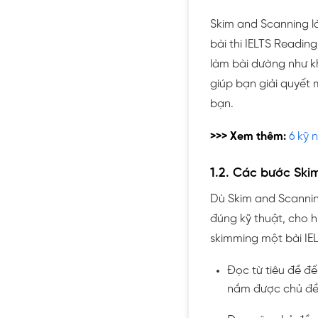
Skim and Scanning l
bài thi IELTS Reading
làm bài dường như k
giúp bạn giải quyết 
bạn.
>>> Xem thêm:
6 kỹ 
1.2. Các bước Ski
Dù Skim and Scannin
đúng kỹ thuật, cho h
skimming một bài IEL
Đọc từ tiêu đề đ
nắm được chủ đề 