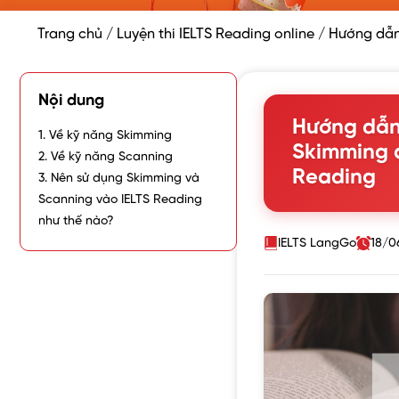
Trang chủ
/
Luyện thi IELTS Reading online
/
Hướng dẫn
Nội dung
Hướng dẫn
1. Về kỹ năng Skimming
Skimming 
2. Về kỹ năng Scanning
Reading
3. Nên sử dụng Skimming và
Scanning vào IELTS Reading
như thế nào?
IELTS LangGo
18/0