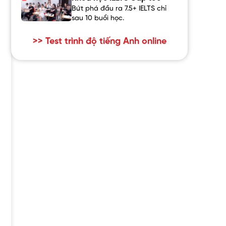
Bứt phá đầu ra 7.5+ IELTS chỉ
sau 10 buổi học.
>> Test trình độ tiếng Anh online