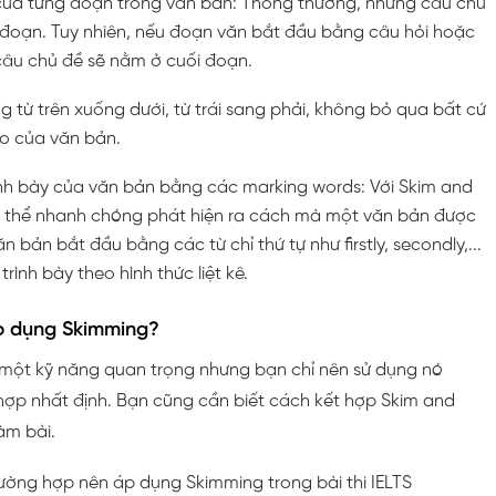
ủa từng đoạn trong văn bản: Thông thường, những câu chủ
đoạn. Tuy nhiên, nếu đoạn văn bắt đầu bằng câu hỏi hoặc
câu chủ đề sẽ nằm ở cuối đoạn.
 từ trên xuống dưới, từ trái sang phải, không bỏ qua bất cứ
o của văn bản.
ình bày của văn bản bằng các marking words: Với Skim and
 thể nhanh chóng phát hiện ra cách mà một văn bản được
văn bản bắt đầu bằng các từ chỉ thứ tự như firstly, secondly,...
rình bày theo hình thức liệt kê.
áp dụng Skimming?
một kỹ năng quan trọng nhưng bạn chỉ nên sử dụng nó
hợp nhất định. Bạn cũng cần biết cách kết hợp Skim and
àm bài.
ường hợp nên áp dụng Skimming trong bài thi IELTS