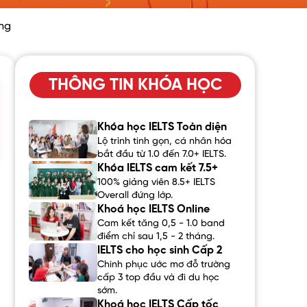
ng
THÔNG TIN KHÓA HỌC
Khóa học IELTS Toàn diện
Lộ trình tinh gọn, cá nhân hóa
bắt đầu từ 1.0 đến 7.0+ IELTS.
Khóa IELTS cam kết 7.5+
100% giảng viên 8.5+ IELTS
Overall đứng lớp.
Khoá học IELTS Online
Cam kết tăng 0,5 - 1.0 band
điểm chỉ sau 1,5 - 2 tháng.
IELTS cho học sinh Cấp 2
Chinh phục ước mơ đỗ trường
cấp 3 top đầu và đi du học
sớm.
Khoá học IELTS Cấp tốc