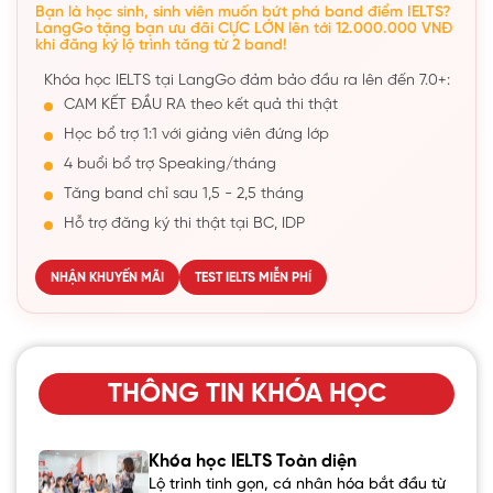
Bạn là học sinh, sinh viên muốn bứt phá band điểm IELTS?
LangGo tặng bạn ưu đãi CỰC LỚN lên tới 12.000.000 VNĐ
khi đăng ký lộ trình tăng từ 2 band!
Khóa học IELTS tại LangGo đảm bảo đầu ra lên đến 7.0+:
CAM KẾT ĐẦU RA theo kết quả thi thật
Học bổ trợ 1:1 với giảng viên đứng lớp
4 buổi bổ trợ Speaking/tháng
Tăng band chỉ sau 1,5 - 2,5 tháng
Hỗ trợ đăng ký thi thật tại BC, IDP
NHẬN KHUYẾN MÃI
TEST IELTS MIỄN PHÍ
THÔNG TIN KHÓA HỌC
Khóa học IELTS Toàn diện
Lộ trình tinh gọn, cá nhân hóa bắt đầu từ