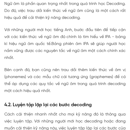
Ngữ âm là phần quan trọng nhất trong quá trình học Decoding.
Do đó, việc trau dồi kiến thức về ngữ âm cũng là một cách rất
hiệu quả để cải thiện kỹ năng decoding.
Với những người mới học tiếng Anh, bước đầu tiên để tiếp cận
với các kiến thức về ngữ âm đó chính là tìm hiểu về IPA - bảng
kí hiệu ngữ âm quốc tế.Bảng phiên âm IPA sẽ giúp người học
nắm vững được các nguyên tắc về ngữ âm một cách chính xác
nhất.
Bên cạnh đó, bạn cũng nên trau dồi thêm kiến thức về âm vị
(phonemes) và các mẫu chữ cái tương ứng (graphemes) để có
thể áp dụng các quy tắc về ngữ âm trong quá trình decoding
một cách hiệu quả nhất.
4.2. Luyện tập lặp lại các bước decoding
Cách cải thiện nhanh nhất cho mọi kỹ năng đó là thông qua
việc luyện tập. Với những người mới học decoding hoặc đang
muốn cải thiện kỹ năng này, việc luyện tập lặp lại các bước của