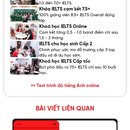
1.0 đến 7.0+ IELTS.
Khóa IELTS cam kết 7.5+
100% giảng viên 8.5+ IELTS Overall đứng
lớp.
Khoá học IELTS Online
Cam kết tăng 0,5 - 1.0 band điểm chỉ sau
1,5 - 2 tháng.
IELTS cho học sinh Cấp 2
Chinh phục ước mơ đỗ trường cấp 3 top
đầu và đi du học sớm.
Khoá học IELTS Cấp tốc
Bứt phá đầu ra 7.5+ IELTS chỉ sau 10 buổi
học.
>> Test trình độ tiếng Anh online
BÀI VIẾT LIÊN QUAN