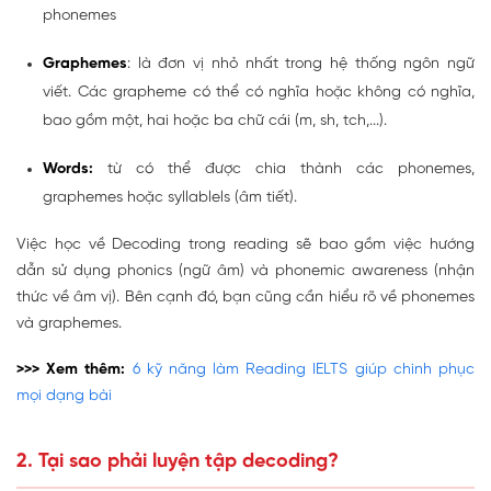
phonemes
Graphemes
: là đơn vị nhỏ nhất trong hệ thống ngôn ngữ
viết. Các grapheme có thể có nghĩa hoặc không có nghĩa,
bao gồm một, hai hoặc ba chữ cái (m, sh, tch,...).
Words:
từ có thể được chia thành các phonemes,
graphemes hoặc syllablels (âm tiết).
Việc học về Decoding trong reading sẽ bao gồm việc hướng
dẫn sử dụng phonics (ngữ âm) và phonemic awareness (nhận
thức về âm vị). Bên cạnh đó, bạn cũng cần hiểu rõ về phonemes
và graphemes.
>>> Xem thêm:
6 kỹ năng làm Reading IELTS giúp chinh phục
mọi dạng bài
2. Tại sao phải luyện tập decoding?