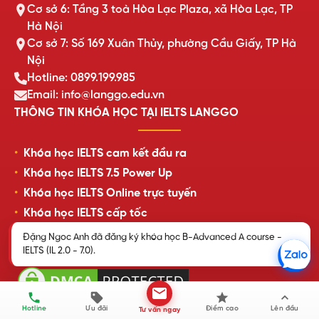
Cơ sở 6: Tầng 3 toà Hòa Lạc Plaza, xã Hòa Lạc, TP
Hà Nội
Cơ sở 7: Số 169 Xuân Thủy, phường Cầu Giấy, TP Hà
Nội
Hotline: 0899.199.985
Email: info@langgo.edu.vn
THÔNG TIN KHÓA HỌC TẠI IELTS LANGGO
Khóa học IELTS cam kết đầu ra
Khóa học IELTS 7.5 Power Up
Khóa học IELTS Online trực tuyến
Khóa học IELTS cấp tốc
Lịch khai giảng lớp học mới nhất
Đặng Ngoc Anh đã đăng ký khóa học B-Advanced A course -
IELTS (IL 2.0 - 7.0).
Review của học viên LangGo
Hotline
Ưu đãi
Điểm cao
Lên đầu
Tư vấn ngay