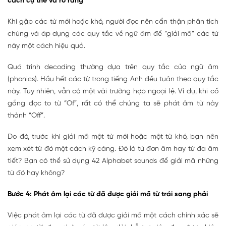
cách cụ thể và rõ ràng
Khi gặp các từ mới hoặc khó, người đọc nên cẩn thận phân tích
chúng và áp dụng các quy tắc về ngữ âm để “giải mã” các từ
này một cách hiệu quả.
Quá trình decoding thường dựa trên quy tắc của ngữ âm
(phonics). Hầu hết các từ trong tiếng Anh đều tuân theo quy tắc
này. Tuy nhiên, vẫn có một vài trường hợp ngoại lệ. Ví dụ, khi cố
gắng đọc to từ “Of”, rất có thể chúng ta sẽ phát âm từ này
thành “Off”.
Do đó, trước khi giải mã một từ mới hoặc một từ khó, bạn nên
xem xét từ đó một cách kỹ càng. Đó là từ đơn âm hay từ đa âm
tiết? Bạn có thể sử dụng 42 Alphabet sounds để giải mã những
từ đó hay không?
Bước 4: Phát âm lại các từ đã được giải mã từ trái sang phải
Việc phát âm lại các từ đã được giải mã một cách chính xác sẽ