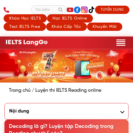
TUYỂN DỤNG
Tìm kiếm
Khóa Học IELTS
Học IELTS Online
Test IELTS Free
Khóa Cấp Tốc
Khuyến Mãi
Trang chủ
/
Luyện thi IELTS Reading online
Nội dung
1. Decoding là gì?
2. Tại sao phải luyện tập decoding?
Decoding là gì? Luyện tập Decoding trong
3. Các bước áp dụng Decoding trong Reading