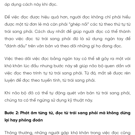
áp dụng cách này khi đọc.
Để việc đọc được hiệu quả hơn, người đọc không chỉ phải hiểu
được một từ đơn lẻ mà còn phải “ghép nối” các từ theo thứ tự từ
trái sang phải. Cách duy nhất để giúp người đọc có thể thành
thạo việc đọc từ trái sang phải đó là sử dụng ngón tay để
“đánh dấu” trên văn bản và theo dõi những gì họ đang đọc.
Việc theo dõi việc đọc bằng ngón tay có thể sẽ gây ra một vài
khó khăn lúc đầu nhưng bước này sẽ giúp não bộ quen dần với
việc đọc theo trình tự từ trái sang phải. Từ đó, mắt sẽ được rèn
luyện để đọc theo tuyến tính, từ trái sang phải.
Khi não bộ đã có thể tự động quét văn bản từ trái sang phải,
chúng ta có thể ngừng sử dụng kỹ thuật này.
Bước 2: Phát âm từng từ, đọc từ trái sang phải mà không dừng
lại hay phỏng đoán
Thông thường, những người gặp khó khăn trong việc đọc cũng