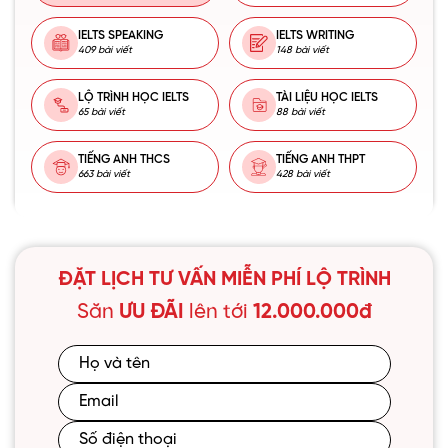
IELTS SPEAKING
IELTS WRITING
409 bài viết
148 bài viết
LỘ TRÌNH HỌC IELTS
TÀI LIỆU HỌC IELTS
65 bài viết
88 bài viết
TIẾNG ANH THCS
TIẾNG ANH THPT
663 bài viết
428 bài viết
ĐẶT LỊCH TƯ VẤN MIỄN PHÍ LỘ TRÌNH
Săn
ƯU ĐÃI
lên tới
12.000.000đ