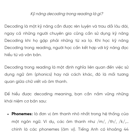
Kỹ năng decoding trong reading là gì?
Decoding là một kỹ năng cần được rèn luyện và trau dồi lâu dài,
ngay cả những người chuyên gia cũng cần sử dụng kỹ năng
Decoding khi họ gặp phải những từ xa lạ. Khi học kỹ năng
Decoding trong reading, người học cần kết hợp với kỹ năng đọc
hiểu từ và văn bản.
Decoding trong reading là một định nghĩa liên quan đến việc sử
dụng ngữ âm (phonics) hay nói cách khác, đó là mối tương
quan giữa chữ viết và âm thanh.
Để hiểu được decoding meaning, bạn cần nắm vững những
khái niệm cơ bản sau:
Phonemes:
là đơn vị âm thanh nhỏ nhất trong hệ thống của
một ngôn ngữ. Ví dụ, các âm thanh như /m/, /th/, /k/,...
chính là các phonemes (âm vị). Tiếng Anh có khoảng 44