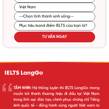
TƯ VẤN NGAY
TẦM NHÌN:
Hệ thống luyện thi IELTS LangGo mong
muốn trở thành thương hiệu đi đầu tại Việt Nam
trong lĩnh vực đào tạo, chinh phục chứng chỉ Tiếng
Anh quốc tế - đồng hành cùng người Việt vươn ra