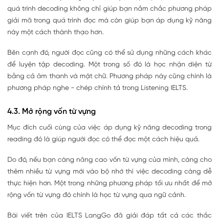
quá trình decoding không chỉ giúp bạn nắm chắc phương pháp
giải mã trong quá trình đọc mà còn giúp bạn áp dụng kỹ năng
này một cách thành thạo hơn.
Bên cạnh đó, người đọc cũng có thể sử dụng những cách khác
để luyện tập decoding. Một trong số đó là học nhận diện từ
bằng cả âm thanh và mặt chữ. Phương pháp này cũng chính là
phương pháp nghe - chép chính tả trong Listening IELTS.
4.3. Mở rộng vốn từ vựng
Mục đích cuối cùng của việc áp dụng kỹ năng decoding trong
reading đó là giúp người đọc có thể đọc một cách hiệu quả.
Do đó, nếu bạn càng nâng cao vốn từ vựng của mình, càng cho
thêm nhiều từ vựng mới vào bộ nhớ thì việc decoding càng dễ
thực hiện hơn. Một trong những phương pháp tối ưu nhất để mở
rộng vốn từ vựng đó chính là học từ vựng qua ngữ cảnh.
Bài viết trên của IELTS LangGo đã giải đáp tất cả các thắc