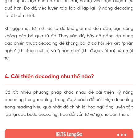
giúp người đọc nhớ các từ lâu dài, hỗ trợ việc đọc được hiệu
quả hơn. Do đó, việc luyện tập lặp đi lặp lại kỹ năng decoding
là rất cần thiết.
Khi gặp một từ mới, dù từ đó khó giải mã đến đâu, bạn cũng
không nên bỏ qua từ đó. Thay vào đó, hãy cố gắng áp dụng
các chiến thuật decoding để không bỏ lỡ cơ hội liên kết “phần
nghe” (khi được nói ra) và “phần nhìn” (khi được viết ra) của một
từ.
4. Cải thiện decoding như thế nào?
Có rất nhiều phương pháp khác nhau để cải thiện kỹ năng
decoding trong reading. Trong đó, 3 cách để cải thiện decoding
trong reading hiệu quả nhất đó chính là: học ngữ âm; luyện tập
lặp lại các bước decoding; trau dồi vốn từ vựng cho bản thân.