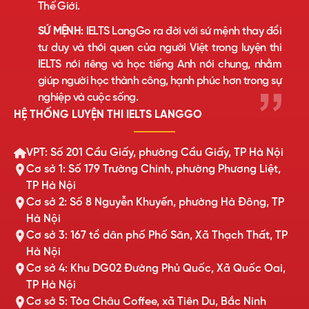
Thế Giới.
SỨ MỆNH:
IELTS LangGo ra đời với sứ mệnh thay đổi
tư duy và thói quen của người Việt trong luyện thi
IELTS nói riêng và học tiếng Anh nói chung, nhằm
giúp người học thành công, hạnh phúc hơn trong sự
nghiệp và cuộc sống.
HỆ THỐNG LUYỆN THI IELTS LANGGO
VPT: Số 201 Cầu Giấy, phường Cầu Giấy, TP Hà Nội
Cơ sở 1: Số 179 Trường Chinh, phường Phương Liệt,
TP Hà Nội
Cơ sở 2: Số 8 Nguyễn Khuyến, phường Hà Đông, TP
Hà Nội
Cơ sở 3: 167 tổ dân phố Phố Săn, Xã Thạch Thất, TP
Hà Nội
Cơ sở 4: Khu DG02 Đường Phủ Quốc, Xã Quốc Oai,
TP Hà Nội
Cơ sở 5: Tòa Châu Coffee, xã Tiên Du, Bắc Ninh