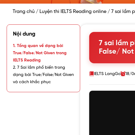
Trang chủ
/
Luyện thi IELTS Reading online
/
7 sai lầm 
Nội dung
7 sai lầm 
1. Tổng quan về dạng bài
False/ Not
True/False/Not Given trong
IELTS Reading
2. 7 Sai lầm phổ biến trong
IELTS LangGo
18/0
dạng bài True/False/Not Given
và cách khắc phục