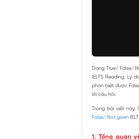
Dạng True/ False/ N
IELTS Reading. Lý d
phân biệt được Fals
lời câu hỏi.
Trong bài viết này,
False/ Not given
IELT
1. Tổng quan v