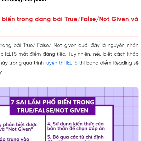
ổ biến trong dạng bài True/False/Not Given và
trong bài True/ False/ Not given dưới đây là nguyên nhân
ọc IELTS mất điểm đáng tiếc. Tuy nhiên, nếu biết cách khắc
này trong quá trình
luyện thi IELTS
thì band điểm Reading sẽ
y.