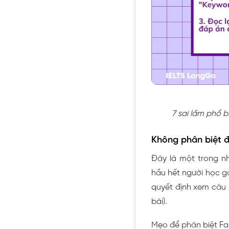
7 sai lầm phổ b
Không phân biệt đ
Đây là một trong nh
hầu hết người học g
quyết định xem câu s
bài).
Mẹo để phân biệt Fal