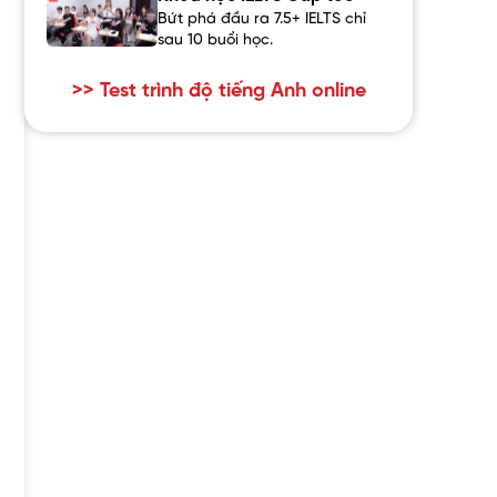
Bứt phá đầu ra 7.5+ IELTS chỉ
sau 10 buổi học.
>> Test trình độ tiếng Anh online