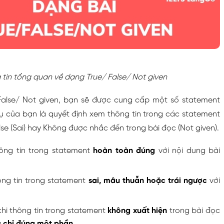
tin tổng quan về dạng True/ False/ Not given
False/ Not given, bạn sẽ được cung cấp một số statement
vụ của bạn là quyết định xem thông tin trong các statement
alse (Sai) hay Không được nhắc đến trong bài đọc (Not given).
hông tin trong statement
hoàn toàn đúng
với nội dung bài
ông tin trong statement
sai, mâu thuẫn hoặc trái ngược
với
hi thông tin trong statement
không xuất hiện
trong bài đọc
y
chỉ đúng một phần
.