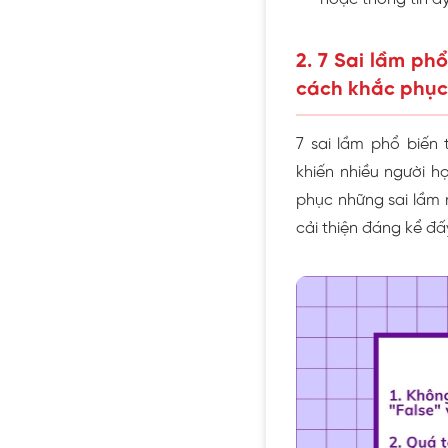
2. 7 Sai lầm ph
cách khắc phục
7 sai lầm phổ biến 
khiến nhiều người h
phục những sai lầm 
cải thiện đáng kể đấ