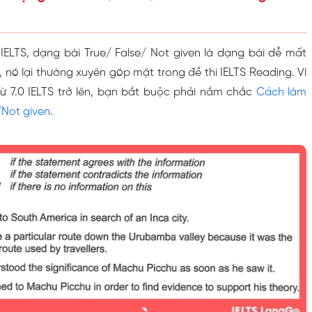
 IELTS, dạng bài True/ False/ Not given là dạng bài dễ mất
, nó lại thường xuyên góp mặt trong đề thi IELTS Reading. Vì
ừ 7.0 IELTS trở lên, bạn bắt buộc phải nắm chắc
Cách làm
/Not given
.