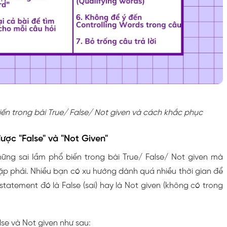
iến trong bài True/ False/ Not given và cách khắc phục
ược "False" và "Not Given"
ững sai lầm phổ biến trong bài True/ False/ Not given mà
ặp phải. Nhiều bạn có xu hướng dành quá nhiều thời gian để
tatement đó là False (sai) hay là Not given (không có trong
se và Not given như sau: