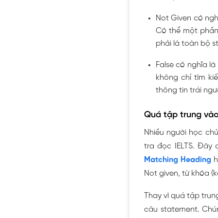
Not Given có ngh
Có thể một phần
phải là toàn bộ s
False có nghĩa l
không chỉ tìm ki
thông tin trái ng
Quá tập trung và
Nhiều người học chủ
tra đọc IELTS. Đây 
Matching Heading
Not given, từ khóa (
Thay vì quá tập trung
câu statement. Chún