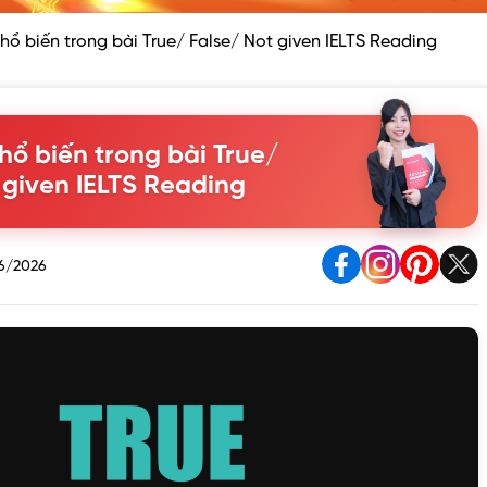
phổ biến trong bài True/ False/ Not given IELTS Reading
phổ biến trong bài True/
 given IELTS Reading
6/2026