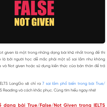
ot given là một trong những dạng bài khó nhất trong đề thi
o là bởi người học dễ mắc phải một số sai lầm như không
e và Not given hoặc sử dụng kiến thức của bản thân để trả
 IELTS LangGo sẽ chỉ ra
7 sai lầm phổ biến trong bài True/
S Reading và cách khắc phục. Cùng tìm hiểu ngay nhé!
ề dạng bài True/False/Not Given trong IELTS