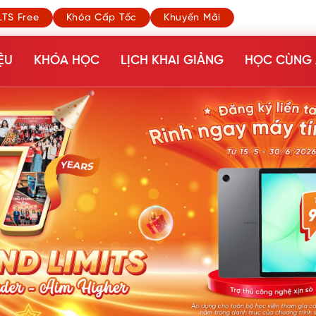
LTS Free
Khóa Cấp Tốc
Khuyến Mãi
ỆU
KHÓA HỌC
LỊCH KHAI GIẢNG
HỌC CÙNG 