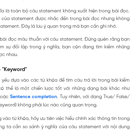
ĩa là toàn bộ câu statement không xuất hiện trong bài đọc.
 của statement được nhắc đến trong bài đọc nhưng không
tatement. Đây là lưu ý quan trọng mà bạn cần ghi nhớ.
à bài đọc mâu thuẫn với câu statement. Đừng quên rằng bạn
ếm sự đối lập trong ý nghĩa, bạn còn đang tìm kiếm những
ược nhau.
o "Keyword"
 yếu dựa vào các từ khóa để tìm câu trả lời trong bài kiểm
có thể là một chiến lược tốt với những dạng bài khác như
hoặc
Sentence completion
. Tuy nhiên, với dạng True/ False/
keyword) không phải lúc nào cũng quan trọng.
 vào từ khóa, hãy ưu tiên việc hiểu chính xác thông tin trong
g ta cần so sánh ý nghĩa của câu statement với nội dung