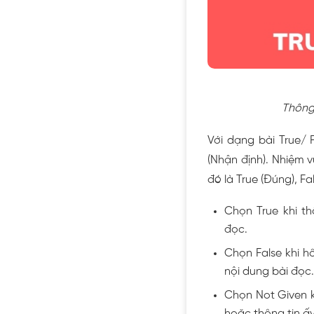
Thông 
Với dạng bài True/ 
(Nhận định). Nhiệm 
đó là True (Đúng), F
Chọn True khi t
đọc.
Chọn False khi h
nội dung bài đọc.
Chọn Not Given k
hoặc thông tin ấ