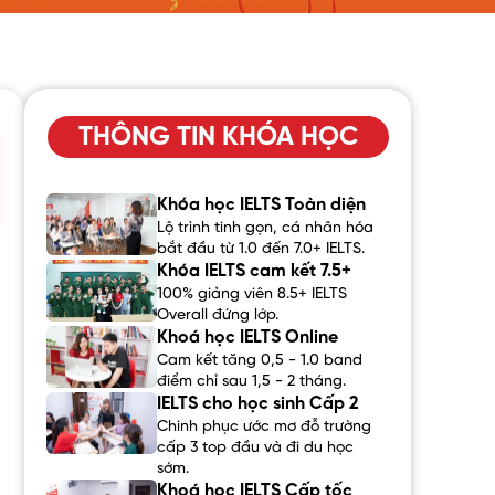
THÔNG TIN KHÓA HỌC
Khóa học IELTS Toàn diện
Lộ trình tinh gọn, cá nhân hóa
bắt đầu từ 1.0 đến 7.0+ IELTS.
Khóa IELTS cam kết 7.5+
100% giảng viên 8.5+ IELTS
Overall đứng lớp.
Khoá học IELTS Online
Cam kết tăng 0,5 - 1.0 band
điểm chỉ sau 1,5 - 2 tháng.
IELTS cho học sinh Cấp 2
Chinh phục ước mơ đỗ trường
cấp 3 top đầu và đi du học
sớm.
Khoá học IELTS Cấp tốc