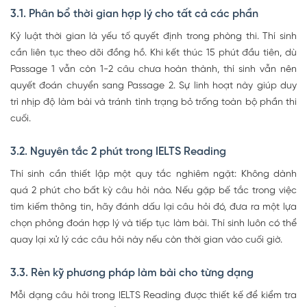
3.1. Phân bổ thời gian hợp lý cho tất cả các phần
Kỷ luật thời gian là yếu tố quyết định trong phòng thi. Thí sinh
cần liên tục theo dõi đồng hồ. Khi kết thúc 15 phút đầu tiên, dù
Passage 1 vẫn còn 1-2 câu chưa hoàn thành, thí sinh vẫn nên
quyết đoán chuyển sang Passage 2. Sự linh hoạt này giúp duy
trì nhịp độ làm bài và tránh tình trạng bỏ trống toàn bộ phần thi
cuối.
3.2. Nguyên tắc 2 phút trong IELTS Reading
Thí sinh cần thiết lập một quy tắc nghiêm ngặt: Không dành
quá 2 phút cho bất kỳ câu hỏi nào. Nếu gặp bế tắc trong việc
tìm kiếm thông tin, hãy đánh dấu lại câu hỏi đó, đưa ra một lựa
chọn phỏng đoán hợp lý và tiếp tục làm bài. Thí sinh luôn có thể
quay lại xử lý các câu hỏi này nếu còn thời gian vào cuối giờ.
3.3. Rèn kỹ phương pháp làm bài cho từng dạng
Mỗi dạng câu hỏi trong IELTS Reading được thiết kế để kiểm tra