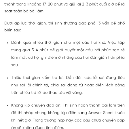
thành trong khoảng 17-20 phút và giữ lại 2-3 phút cuối giờ để rà
soát toàn bộ bài làm.
Dưới áp lực thời gian, thí sinh thường gặp phải 3 vấn đề phổ
biến sau:
Dành quá nhiều thời gian cho một câu hỏi khó: Việc tập
trung quá 3-4 phút để giải quyết một câu hỏi phức tạp sẽ
làm mất cơ hội ghi điểm ở những câu hỏi đơn giản hơn phía
sau.
Thiếu thời gian kiểm tra lại: Dẫn đến các lỗi sai đáng tiếc
như sai lỗi chính tả, chia sai dạng từ hoặc điền lệch dòng
trên phiếu trả lời do thao tác vội vàng.
Không kịp chuyển đáp án: Thí sinh hoàn thành bài làm trên
đề thi nháp nhưng không kịp điền sang Answer Sheet trước
khi hết giờ. Trong trường hợp này, các câu chưa chuyển đáp
án sẽ không được tính điểm.