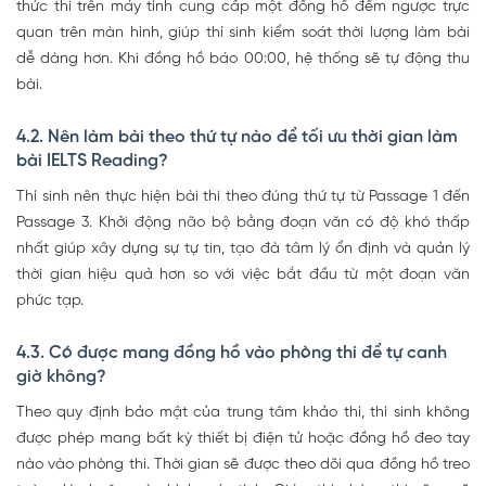
thức thi trên máy tính cung cấp một đồng hồ đếm ngược trực
quan trên màn hình, giúp thí sinh kiểm soát thời lượng làm bài
dễ dàng hơn. Khi đồng hồ báo 00:00, hệ thống sẽ tự động thu
bài.
4.2. Nên làm bài theo thứ tự nào để tối ưu thời gian làm
bài IELTS Reading?
Thí sinh nên thực hiện bài thi theo đúng thứ tự từ Passage 1 đến
Passage 3. Khởi động não bộ bằng đoạn văn có độ khó thấp
nhất giúp xây dựng sự tự tin, tạo đà tâm lý ổn định và quản lý
thời gian hiệu quả hơn so với việc bắt đầu từ một đoạn văn
phức tạp.
4.3. Có được mang đồng hồ vào phòng thi để tự canh
giờ không?
Theo quy định bảo mật của trung tâm khảo thí, thí sinh không
được phép mang bất kỳ thiết bị điện tử hoặc đồng hồ đeo tay
nào vào phòng thi. Thời gian sẽ được theo dõi qua đồng hồ treo