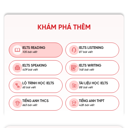
KHÁM PHÁ THÊM
IELTS READING
IELTS LISTENING
105 bài viết
87 bài viết
IELTS SPEAKING
IELTS WRITING
409 bài viết
148 bài viết
LỘ TRÌNH HỌC IELTS
TÀI LIỆU HỌC IELTS
65 bài viết
88 bài viết
TIẾNG ANH THCS
TIẾNG ANH THPT
663 bài viết
428 bài viết