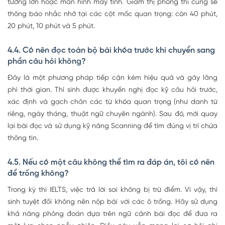
tường lớn hoặc màn hình máy tính. Giám thị phòng thi cũng sẽ
thông báo nhắc nhở tại các cột mốc quan trọng: còn 40 phút,
20 phút, 10 phút và 5 phút.
4.4. Có nên đọc toàn bộ bài khóa trước khi chuyển sang
phần câu hỏi không?
Đây là một phương pháp tiếp cận kém hiệu quả và gây lãng
phí thời gian. Thí sinh được khuyến nghị đọc kỹ câu hỏi trước,
xác định và gạch chân các từ khóa quan trọng (như danh từ
riêng, ngày tháng, thuật ngữ chuyên ngành). Sau đó, mới quay
lại bài đọc và sử dụng kỹ năng Scanning để tìm đúng vị trí chứa
thông tin.
4.5. Nếu có một câu không thể tìm ra đáp án, tôi có nên
để trống không?
Trong kỳ thi IELTS, việc trả lời sai không bị trừ điểm. Vì vậy, thí
sinh tuyệt đối không nên nộp bài với các ô trống. Hãy sử dụng
khả năng phỏng đoán dựa trên ngữ cảnh bài đọc để đưa ra