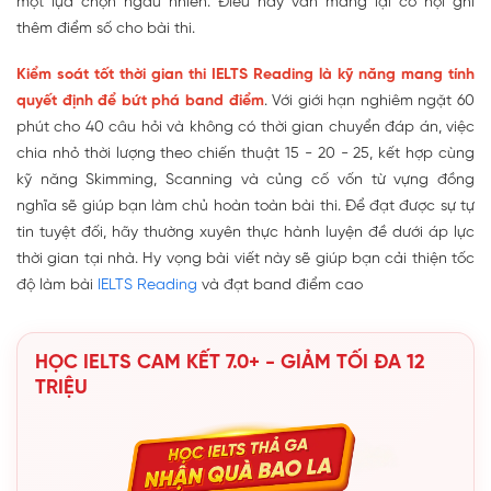
một lựa chọn ngẫu nhiên. Điều này vẫn mang lại cơ hội ghi
thêm điểm số cho bài thi.
Kiểm soát tốt thời gian thi IELTS Reading là kỹ năng mang tính
quyết định để bứt phá band điểm
. Với giới hạn nghiêm ngặt 60
phút cho 40 câu hỏi và không có thời gian chuyển đáp án, việc
chia nhỏ thời lượng theo chiến thuật 15 - 20 - 25, kết hợp cùng
kỹ năng Skimming, Scanning và củng cố vốn từ vựng đồng
nghĩa sẽ giúp bạn làm chủ hoàn toàn bài thi. Để đạt được sự tự
tin tuyệt đối, hãy thường xuyên thực hành luyện đề dưới áp lực
thời gian tại nhà. Hy vọng bài viết này sẽ giúp bạn cải thiện tốc
độ làm bài
IELTS Reading
và đạt band điểm cao
HỌC IELTS CAM KẾT 7.0+ - GIẢM TỐI ĐA 12
TRIỆU