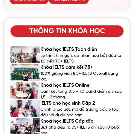
THÔNG TIN KHÓA HỌC
Khóa học IELTS Toàn diện
Lộ trình tinh gọn, cá nhân hóa bắt đầu từ
1.0 đến 7.0+ IELTS.
Khóa IELTS cam kết 7.5+
100% giảng viên 8.5+ IELTS Overall đứng
lớp.
Khoá học IELTS Online
Cam kết tăng 0,5 - 1.0 band điểm chỉ sau
1,5 - 2 tháng.
IELTS cho học sinh Cấp 2
Chinh phục ước mơ đỗ trường cấp 3 top
đầu và đi du học sớm.
Khoá học IELTS Cấp tốc
Bứt phá đầu ra 7.5+ IELTS chỉ sau 10 buổi
học.