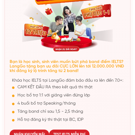
Bạn là học sinh, sinh viên muốn bứt phá band điểm IELTS?
LangGo tặng bạn ưu đãi CỰC LỚN lên tới 12.000.000 VNĐ
khi đăng ký lộ trình tăng từ 2 band!
Khóa học IELTS tại LangGo đảm bảo đầu ra lên đến 7.0+:
CAM KẾT ĐẦU RA theo kết quả thi thật
Học bổ trợ 1:1 với giảng viên đứng lớp
4 buổi bổ trợ Speaking/tháng
Tăng band chỉ sau 1,5 - 2,5 tháng
Hỗ trợ đăng ký thi thật tại BC, IDP
NHẬN KHUYẾN MÃI
TEST IELTS MIỄN PHÍ