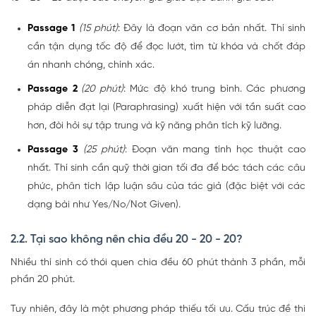
Passage 1
(15 phút)
: Đây là đoạn văn cơ bản nhất. Thí sinh
cần tận dụng tốc độ để đọc lướt, tìm từ khóa và chốt đáp
án nhanh chóng, chính xác.
Passage 2
(20 phút)
: Mức độ khó trung bình. Các phương
pháp diễn đạt lại (Paraphrasing) xuất hiện với tần suất cao
hơn, đòi hỏi sự tập trung và kỹ năng phân tích kỹ lưỡng.
Passage 3
(25 phút)
: Đoạn văn mang tính học thuật cao
nhất. Thí sinh cần quỹ thời gian tối đa để bóc tách các câu
phức, phân tích lập luận sâu của tác giả (đặc biệt với các
dạng bài như Yes/No/Not Given).
2.2. Tại sao không nên chia đều 20 - 20 - 20?
Nhiều thí sinh có thói quen chia đều 60 phút thành 3 phần, mỗi
phần 20 phút.
Tuy nhiên, đây là một phương pháp thiếu tối ưu. Cấu trúc đề thi