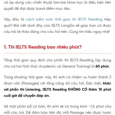
và áp dụng các chiến thuật làm bài khoa học là điều kiện tiên
quyết để đạt được band điểm mục tiêu.
Vậy, đâu là
cách kiểm soát thời gian thi IELTS Reading
hiệu
quả? Bài viết dưới đây của IELTS LangGo sẽ giúp bạn có được
câu trả lời thỏa đáng cho câu hỏi trên. Cùng tìm hiểu ngay nhé!
1. Thi IELTS Reading bao nhiêu phút?
Tổng thời gian quy định cho phần thi IELTS Reading (áp dụng
cho cả hai hình thức Academic và General Training) là
60 phút
.
Trong khoảng thời gian này, thí sinh có nhiệm vụ hoàn thành 3
đoạn văn (Passages) với tổng cộng 40 câu hỏi. Đặc biệt,
khác
với phần thi Listening, IELTS Reading KHÔNG CÓ thêm 10 phút
cuối giờ để chuyển đáp án.
Về mặt phân bổ cơ bản, thí sinh sẽ có trung bình ~1,5 phút cho
mỗi câu hỏi. Để đảm bảo tiến độ, mỗi Passage nên được hoàn