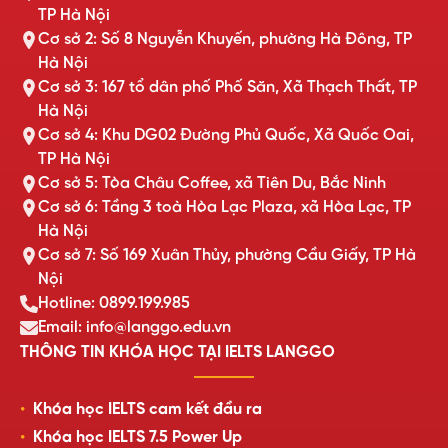
TP Hà Nội
Cơ sở 2: Số 8 Nguyễn Khuyến, phường Hà Đông, TP
Hà Nội
Cơ sở 3: 167 tổ dân phố Phố Săn, Xã Thạch Thất, TP
Hà Nội
Cơ sở 4: Khu DG02 Đường Phủ Quốc, Xã Quốc Oai,
TP Hà Nội
Cơ sở 5: Tòa Châu Coffee, xã Tiên Du, Bắc Ninh
Cơ sở 6: Tầng 3 toà Hòa Lạc Plaza, xã Hòa Lạc, TP
Hà Nội
Cơ sở 7: Số 169 Xuân Thủy, phường Cầu Giấy, TP Hà
Nội
Hotline: 0899.199.985
Email: info@langgo.edu.vn
THÔNG TIN KHÓA HỌC TẠI IELTS LANGGO
Khóa học IELTS cam kết đầu ra
Khóa học IELTS 7.5 Power Up