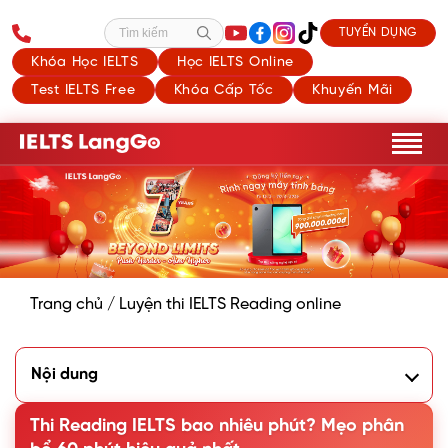
TUYỂN DỤNG
Tìm kiếm
Khóa Học IELTS
Học IELTS Online
Test IELTS Free
Khóa Cấp Tốc
Khuyến Mãi
Trang chủ
/
Luyện thi IELTS Reading online
Nội dung
1. Thi IELTS Reading bao nhiêu phút?
2. Phân bổ thời gian IELTS Reading chuẩn 60 phút
Thi Reading IELTS bao nhiêu phút? Mẹo phân
3. 5 cách tăng tốc độ làm bài đọc trong IELTS Reading