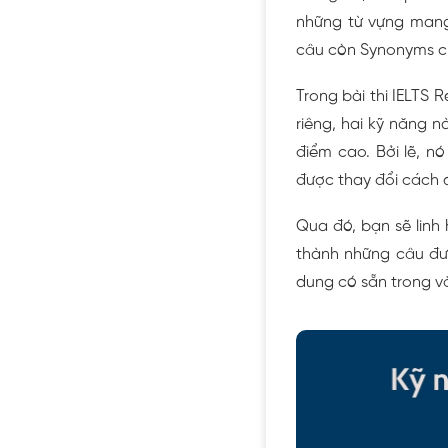
những từ vựng mang
câu còn Synonyms ch
Trong bài thi IELTS 
riêng, hai kỹ năng 
điểm cao. Bởi lẽ, n
được thay đổi cách d
Qua đó, bạn sẽ linh
thành những câu đượ
dung có sẵn trong v