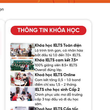
ọn
THÔNG TIN KHÓA HỌC
Khóa học IELTS Toàn diện
Lộ trình tinh gọn, cá nhân hóa
bắt đầu từ 1.0 đến 7.0+ IELTS.
Khóa IELTS cam kết 7.5+
100% giảng viên 8.5+ IELTS
Overall đứng lớp.
Khoá học IELTS Online
Cam kết tăng 0,5 - 1.0 band
điểm chỉ sau 1,5 - 2 tháng.
IELTS cho học sinh Cấp 2
Chinh phục ước mơ đỗ trường
cấp 3 top đầu và đi du học
sớm.
Khoá học IELTS Cấp tốc