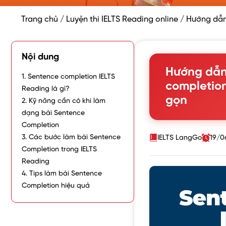
Trang chủ
/
Luyện thi IELTS Reading online
/
Hướng dẫn
Nội dung
Hướng dẫn
1. Sentence completion IELTS
completion
Reading là gì?
gọn
2. Kỹ năng cần có khi làm
dạng bài Sentence
Completion
3. Các bước làm bài Sentence
IELTS LangGo
19/0
Completion trong IELTS
Reading
4. Tips làm bài Sentence
Completion hiệu quả