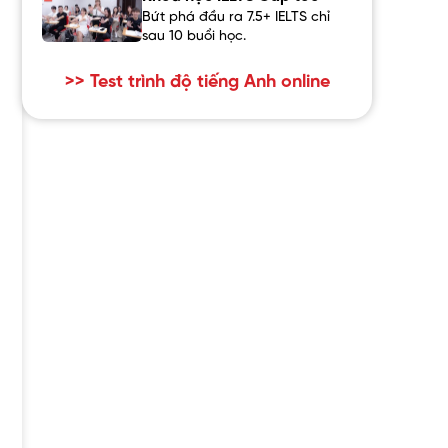
Bứt phá đầu ra 7.5+ IELTS chỉ
sau 10 buổi học.
>> Test trình độ tiếng Anh online