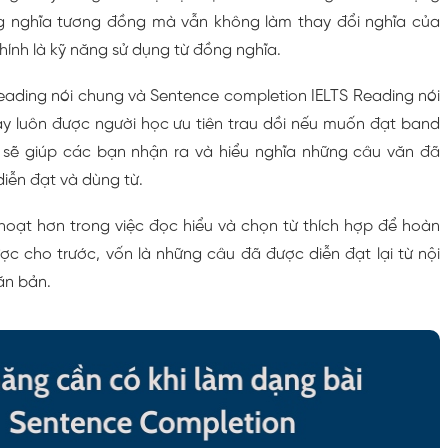
 nghĩa tương đồng mà vẫn không làm thay đổi nghĩa của
ính là kỹ năng sử dụng từ đồng nghĩa.
Reading nói chung và Sentence completion IELTS Reading nói
này luôn được người học ưu tiên trau dồi nếu muốn đạt band
ó sẽ giúp các bạn nhận ra và hiểu nghĩa những câu văn đã
iễn đạt và dùng từ.
 hoạt hơn trong việc đọc hiểu và chọn từ thích hợp để hoàn
c cho trước, vốn là những câu đã được diễn đạt lại từ nội
ăn bản.