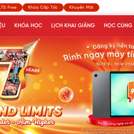
LTS Free
Khóa Cấp Tốc
Khuyến Mãi
ỆU
KHÓA HỌC
LỊCH KHAI GIẢNG
HỌC CÙNG 