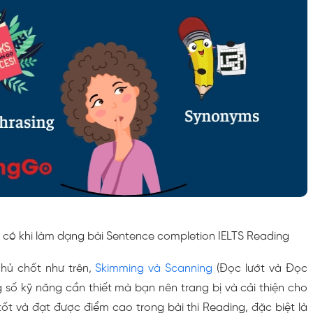
có khi làm dạng bài Sentence completion IELTS Reading
chủ chốt như trên,
Skimming và Scanning
(Đọc lướt và Đọc
g số kỹ năng cần thiết mà bạn nên trang bị và cải thiện cho
ốt và đạt được điểm cao trong bài thi Reading, đặc biệt là