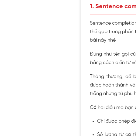
1. Sentence com
Sentence completion
thể gặp trong phần 
bài này nhé.
Đúng như tên gọi củ
bằng cách điền từ v
Thông thường, đề b
được hoàn thành và c
trống những từ phù 
Có hai điều mà bạn c
Chỉ được phép đi
Số lượng từ có t