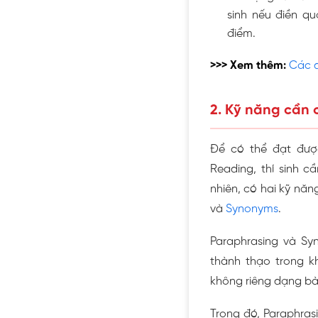
sinh nếu điền q
điểm.
>>> Xem thêm:
Các d
2. Kỹ năng cần 
Để có thể đạt đượ
Reading, thí sinh c
nhiên, có hai kỹ nă
và
Synonyms
.
Paraphrasing và Sy
thành thạo trong kh
không riêng dạng bà
Trong đó, Paraphras