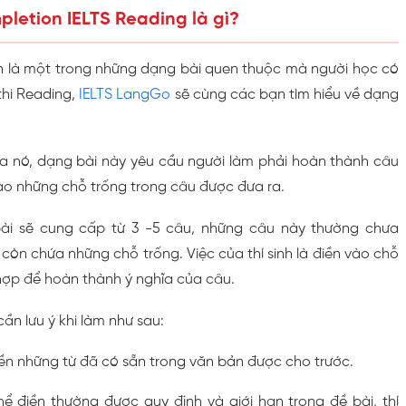
pletion IELTS Reading là gì?
 là một trong những dạng bài quen thuộc mà người học có
thi Reading,
IELTS LangGo
sẽ cùng các bạn tìm hiểu về dạng
a nó, dạng bài này yêu cầu người làm phải hoàn thành câu
ào những chỗ trống trong câu được đưa ra.
ài sẽ cung cấp từ 3 -5 câu, những câu này thường chưa
òn chứa những chỗ trống. Việc của thí sinh là điền vào chỗ
hợp để hoàn thành ý nghĩa của câu.
ần lưu ý khi làm như sau:
ền những từ đã có sẵn trong văn bản được cho trước.
hể điền thường được quy định và giới hạn trong đề bài, thí