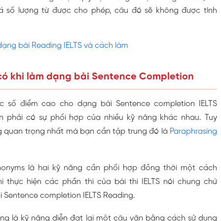
uá số lượng từ được cho phép, câu đó sẽ không được tính
ạng bài Reading IELTS và cách làm
có khi làm dạng bài Sentence Completion
c số điểm cao cho dạng bài Sentence completion IELTS
ần phải có sự phối hợp của nhiều kỹ năng khác nhau. Tuy
ng quan trọng nhất mà bạn cần tập trung đó là
Paraphrasing
nonyms là hai kỹ năng cần phối hợp đồng thời một cách
i thực hiện các phần thi của bài thi IELTS nói chung chứ
i Sentence completion IELTS Reading.
ing là kỹ năng diễn đạt lại một câu văn bằng cách sử dụng