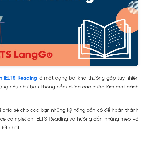
n IELTS Reading
là một dạng bài khá thường gặp tuy nhiên
dàng nếu như bạn không nắm được các bước làm một cách
 sẽ chia sẻ cho các bạn những kỹ năng cần có để hoàn thành
nce completion IELTS Reading và hướng dẫn những mẹo và
tiết nhất.