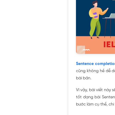
Sentence completio
cũng không hề dễ 
bài bản.
Vì vậy, bài viết này
tốt dạng bài Sente
bước làm cụ thể, chi 