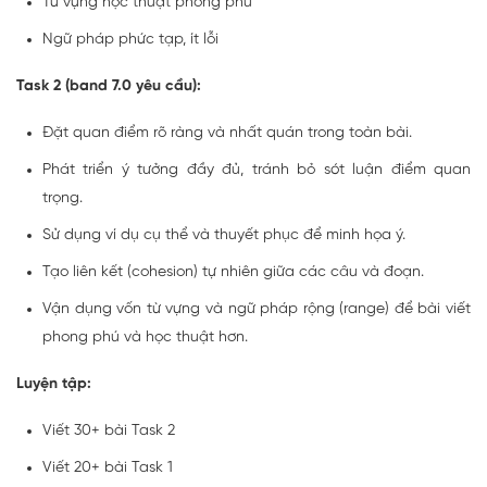
Từ vựng học thuật phong phú
Ngữ pháp phức tạp, ít lỗi
Task 2 (band 7.0 yêu cầu):
Đặt quan điểm rõ ràng và nhất quán trong toàn bài.
Phát triển ý tưởng đầy đủ, tránh bỏ sót luận điểm quan
trọng.
Sử dụng ví dụ cụ thể và thuyết phục để minh họa ý.
Tạo liên kết (cohesion) tự nhiên giữa các câu và đoạn.
Vận dụng vốn từ vựng và ngữ pháp rộng (range) để bài viết
phong phú và học thuật hơn.
Luyện tập:
Viết 30+ bài Task 2
Viết 20+ bài Task 1