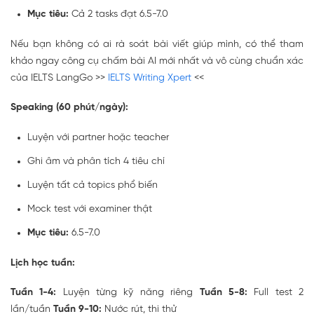
Mục tiêu:
Cả 2 tasks đạt 6.5-7.0
Nếu bạn không có ai rà soát bài viết giúp mình, có thể tham
khảo ngay công cụ chấm bài AI mới nhất và vô cùng chuẩn xác
của IELTS LangGo >>
IELTS Writing Xpert
<<
Speaking (60 phút/ngày):
Luyện với partner hoặc teacher
Ghi âm và phân tích 4 tiêu chí
Luyện tất cả topics phổ biến
Mock test với examiner thật
Mục tiêu:
6.5-7.0
Lịch học tuần:
Tuần 1-4:
Luyện từng kỹ năng riêng
Tuần 5-8:
Full test 2
lần/tuần
Tuần 9-10:
Nước rút, thi thử