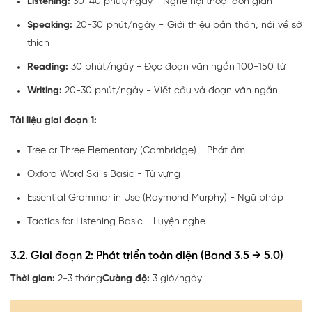
Listening:
30-40 phút/ngày - Nghe hội thoại đơn giản
Speaking:
20-30 phút/ngày - Giới thiệu bản thân, nói về sở
thích
Reading:
30 phút/ngày - Đọc đoạn văn ngắn 100-150 từ
Writing:
20-30 phút/ngày - Viết câu và đoạn văn ngắn
Tài liệu giai đoạn 1:
Tree or Three Elementary (Cambridge) - Phát âm
Oxford Word Skills Basic - Từ vựng
Essential Grammar in Use (Raymond Murphy) - Ngữ pháp
Tactics for Listening Basic - Luyện nghe
3.2. Giai đoạn 2: Phát triển toàn diện (Band 3.5 → 5.0)
Thời gian:
2-3 tháng
Cường độ:
3 giờ/ngày