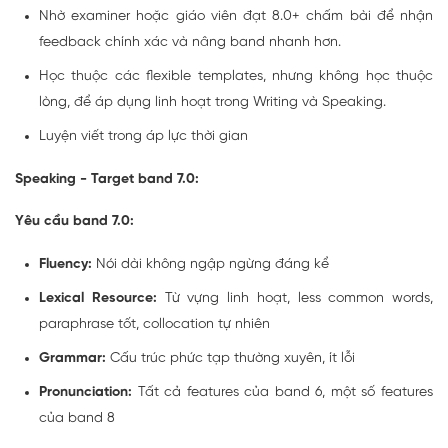
Nhờ examiner hoặc giáo viên đạt 8.0+ chấm bài để nhận
feedback chính xác và nâng band nhanh hơn.
Học thuộc các flexible templates, nhưng không học thuộc
lòng, để áp dụng linh hoạt trong Writing và Speaking.
Luyện viết trong áp lực thời gian
Speaking - Target band 7.0:
Yêu cầu band 7.0:
Fluency:
Nói dài không ngập ngừng đáng kể
Lexical Resource:
Từ vựng linh hoạt, less common words,
paraphrase tốt, collocation tự nhiên
Grammar:
Cấu trúc phức tạp thường xuyên, ít lỗi
Pronunciation:
Tất cả features của band 6, một số features
của band 8