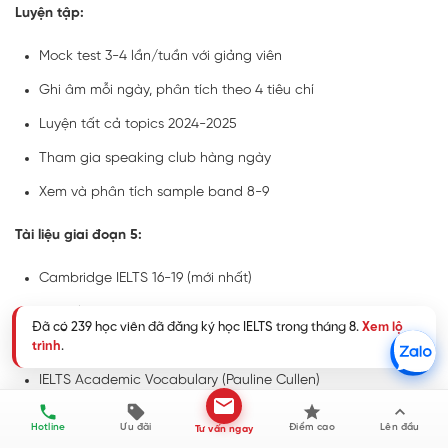
Luyện tập:
Mock test 3-4 lần/tuần với giảng viên
Ghi âm mỗi ngày, phân tích theo 4 tiêu chí
Luyện tất cả topics 2024-2025
Tham gia speaking club hàng ngày
Xem và phân tích sample band 8-9
Tài liệu giai đoạn 5:
Cambridge IELTS 16-19 (mới nhất)
Complete IELTS Bands 6.5-7.5
Đã có 239 học viên đã đăng ký học IELTS trong tháng 8.
Xem lộ
The Official Cambridge Guide to IELTS
trình
.
IELTS Academic Vocabulary (Pauline Cullen)
Makkar IELTS Speaking (cập nhật mới nhất)
Hotline
Ưu đãi
Điểm cao
Lên đầu
Tư vấn ngay