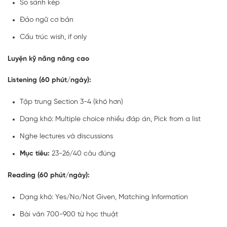
So sánh kép
Đảo ngữ cơ bản
Cấu trúc wish, if only
Luyện kỹ năng nâng cao
Listening (60 phút/ngày):
Tập trung Section 3-4 (khó hơn)
Dạng khó: Multiple choice nhiều đáp án, Pick from a list
Nghe lectures và discussions
Mục tiêu:
23-26/40 câu đúng
Reading (60 phút/ngày):
Dạng khó: Yes/No/Not Given, Matching Information
Bài văn 700-900 từ học thuật