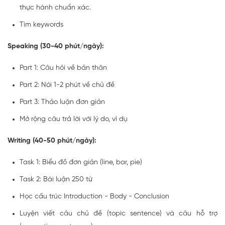
thực hành chuẩn xác.
Tìm keywords
Speaking (30-40 phút/ngày):
Part 1: Câu hỏi về bản thân
Part 2: Nói 1-2 phút về chủ đề
Part 3: Thảo luận đơn giản
Mở rộng câu trả lời với lý do, ví dụ
Writing (40-50 phút/ngày):
Task 1: Biểu đồ đơn giản (line, bar, pie)
Task 2: Bài luận 250 từ
Học cấu trúc Introduction - Body - Conclusion
Luyện viết câu chủ đề (topic sentence) và câu hỗ trợ