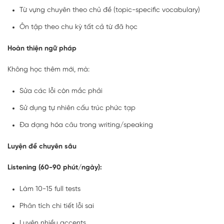
Từ vựng chuyên theo chủ đề (topic-specific vocabulary)
Ôn tập theo chu kỳ tất cả từ đã học
Hoàn thiện ngữ pháp
Không học thêm mới, mà:
Sửa các lỗi còn mắc phải
Sử dụng tự nhiên cấu trúc phức tạp
Đa dạng hóa câu trong writing/speaking
Luyện đề chuyên sâu
Listening (60-90 phút/ngày):
Làm 10-15 full tests
Phân tích chi tiết lỗi sai
Luyện nhiều accents