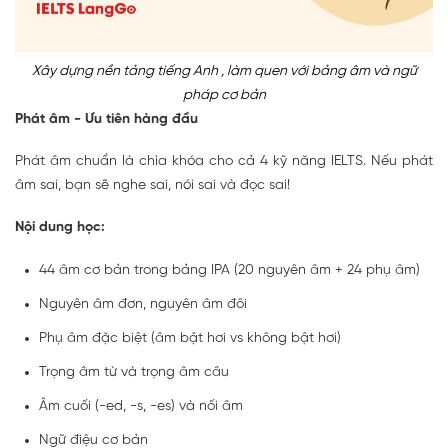
Xây dựng nền tảng tiếng Anh , làm quen với bảng âm và ngữ
pháp cơ bản
Phát âm - Ưu tiên hàng đầu
Phát âm chuẩn là chìa khóa cho cả 4 kỹ năng IELTS. Nếu phát
âm sai, bạn sẽ nghe sai, nói sai và đọc sai!
Nội dung học:
44 âm cơ bản trong bảng IPA (20 nguyên âm + 24 phụ âm)
Nguyên âm đơn, nguyên âm đôi
Phụ âm đặc biệt (âm bật hơi vs không bật hơi)
Trọng âm từ và trọng âm câu
Âm cuối (-ed, -s, -es) và nối âm
Ngữ điệu cơ bản