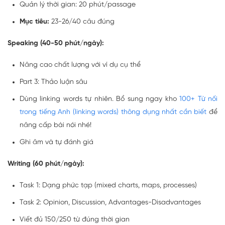
Quản lý thời gian: 20 phút/passage
Mục tiêu:
23-26/40 câu đúng
Speaking (40-50 phút/ngày):
Nâng cao chất lượng với ví dụ cụ thể
Part 3: Thảo luận sâu
Dùng linking words tự nhiên. Bổ sung ngay kho
100+ Từ nối
trong tiếng Anh (linking words) thông dụng nhất cần biết
để
nâng cấp bài nói nhé!
Ghi âm và tự đánh giá
Writing (60 phút/ngày):
Task 1: Dạng phức tạp (mixed charts, maps, processes)
Task 2: Opinion, Discussion, Advantages-Disadvantages
Viết đủ 150/250 từ đúng thời gian