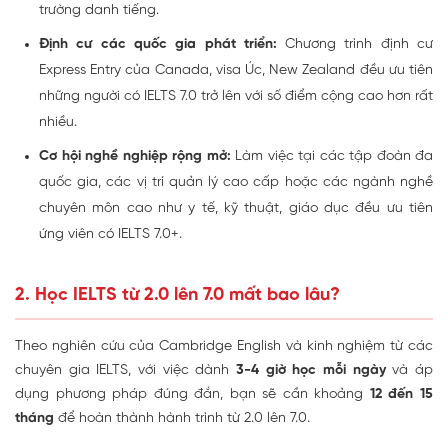
trường danh tiếng.
Định cư các quốc gia phát triển:
Chương trình định cư
Express Entry của Canada, visa Úc, New Zealand đều ưu tiên
những người có IELTS 7.0 trở lên với số điểm cộng cao hơn rất
nhiều.
Cơ hội nghề nghiệp rộng mở:
Làm việc tại các tập đoàn đa
quốc gia, các vị trí quản lý cao cấp hoặc các ngành nghề
chuyên môn cao như y tế, kỹ thuật, giáo dục đều ưu tiên
ứng viên có IELTS 7.0+.
2. Học IELTS từ 2.0 lên 7.0 mất bao lâu?
Theo nghiên cứu của Cambridge English và kinh nghiệm từ các
chuyên gia IELTS, với việc dành
3-4 giờ học mỗi ngày
và áp
dụng phương pháp đúng đắn, bạn sẽ cần khoảng
12 đến 15
tháng
để hoàn thành hành trình từ 2.0 lên 7.0.