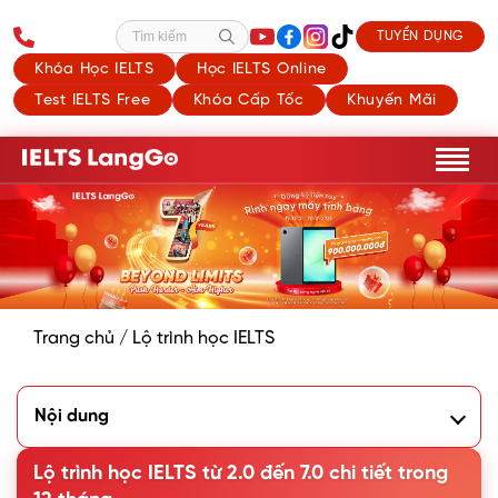
TUYỂN DỤNG
Tìm kiếm
Khóa Học IELTS
Học IELTS Online
Test IELTS Free
Khóa Cấp Tốc
Khuyến Mãi
Trang chủ
/
Lộ trình học IELTS
Nội dung
1. Tại sao bạn nên có bằng IELTS 7.0?
2. Học IELTS từ 2.0 lên 7.0 mất bao lâu?
Lộ trình học IELTS từ 2.0 đến 7.0 chi tiết trong
3. Lộ trình học IELTS từ 2.0 đến 7.0 chi tiết 5 giai đoạn