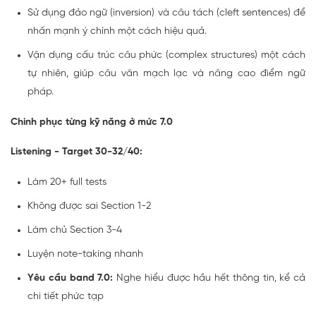
Sử dụng đảo ngữ (inversion) và câu tách (cleft sentences) để
nhấn mạnh ý chính một cách hiệu quả.
Vận dụng cấu trúc câu phức (complex structures) một cách
tự nhiên, giúp câu văn mạch lạc và nâng cao điểm ngữ
pháp.
Chinh phục từng kỹ năng ở mức 7.0
Listening - Target 30-32/40:
Làm 20+ full tests
Không được sai Section 1-2
Làm chủ Section 3-4
Luyện note-taking nhanh
Yêu cầu band 7.0:
Nghe hiểu được hầu hết thông tin, kể cả
chi tiết phức tạp