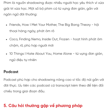
Phim là nguồn shadowing được nhiều người học yêu thích vì vừa
giải trí vừa học. Một số bộ phim có từ vựng đơn giản, gần với
ngôn ngữ đời thường:
Friends, How I Met Your Mother, The Big Bang Theory - hội
thoại hàng ngày, phát âm rõ
Coco, Finding Nemo, Inside Out, Frozen - hoạt hình phát âm
chậm, rõ, phù hợp người mới
10 Things I Hate About You, Home Alone - từ vựng đơn giản,
ngữ điệu tự nhiên
Podcast
Podcast phù hợp cho shadowing nâng cao vì tốc độ nói gần với
đời thực. Ưu tiên các podcast có transcript kèm theo để tiện đối
chiếu trong giai đoạn đầu.
5. Câu hỏi thường gặp về phương pháp