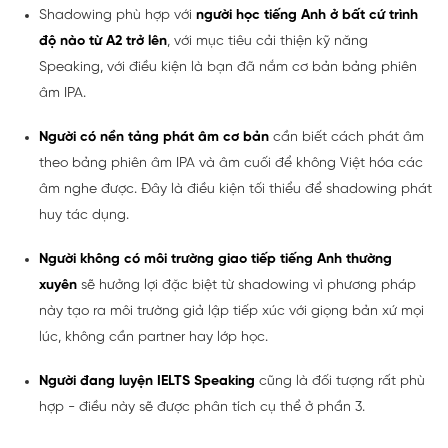
Shadowing phù hợp với
người học tiếng Anh ở bất cứ trình
độ nào từ A2 trở lên
, với mục tiêu cải thiện kỹ năng
Speaking, với điều kiện là bạn đã nắm cơ bản bảng phiên
âm IPA.
Người có nền tảng phát âm cơ bản
cần biết cách phát âm
theo bảng phiên âm IPA và âm cuối để không Việt hóa các
âm nghe được. Đây là điều kiện tối thiểu để shadowing phát
huy tác dụng.
Người không có môi trường giao tiếp tiếng Anh thường
xuyên
sẽ hưởng lợi đặc biệt từ shadowing vì phương pháp
này tạo ra môi trường giả lập tiếp xúc với giọng bản xứ mọi
lúc, không cần partner hay lớp học.
Người đang luyện IELTS Speaking
cũng là đối tượng rất phù
hợp - điều này sẽ được phân tích cụ thể ở phần 3.