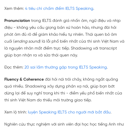
Xem thêm:
4 tiêu chí chấm điểm IELTS Speaking
.
Pronunciation
trong IELTS đánh giá nhấn âm, ngữ điệu và nhịp
điệu - không yêu cầu giọng bản xứ hoàn hảo, nhưng đòi hỏi
phát âm đủ rõ để giám khảo hiểu tự nhiên. Thói quen bỏ âm
cuối (
ending sound
) là lỗi phổ biến nhất của thí sinh Việt Nam và
là nguyên nhân mất điểm trực tiếp. Shadowing với transcript
giúp bạn nhận ra và sửa thói quen này.
Đọc thêm:
20 sai lầm thường gặp trong IELTS Speaking
.
Fluency & Coherence
đòi hỏi nói trôi chảy, không ngắt quãng
quá nhiều. Shadowing xây dựng phản xạ nói, giúp bạn bớt
dừng lại để suy nghĩ trong khi thi - điểm yếu phổ biến nhất của
thí sinh Việt Nam do thiếu môi trường giao tiếp.
Xem lộ trình:
luyện Speaking IELTS cho người mới bắt đầu
.
Nghiên cứu thực nghiệm với sinh viên đại học học tiếng Anh như