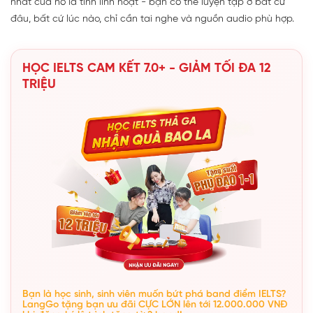
nhất của nó là tính linh hoạt - bạn có thể luyện tập ở bất cứ
đâu, bất cứ lúc nào, chỉ cần tai nghe và nguồn audio phù hợp.
HỌC IELTS CAM KẾT 7.0+ - GIẢM TỐI ĐA 12
TRIỆU
Bạn là học sinh, sinh viên muốn bứt phá band điểm IELTS?
LangGo tặng bạn ưu đãi CỰC LỚN lên tới 12.000.000 VNĐ