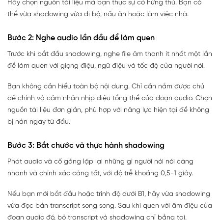
Hãy chọn nguồn tài liệu mà bạn thực sự có hứng thú. Bạn có
thể vừa shadowing vừa đi bộ, nấu ăn hoặc làm việc nhà.
Bước 2: Nghe audio lần đầu để làm quen
Trước khi bắt đầu shadowing, nghe file âm thanh ít nhất một lần
để làm quen với giọng điệu, ngữ điệu và tốc độ của người nói.
Bạn không cần hiểu toàn bộ nội dung. Chỉ cần nắm được chủ
đề chính và cảm nhận nhịp điệu tổng thể của đoạn audio. Chọn
nguồn tài liệu đơn giản, phù hợp với năng lực hiện tại để không
bị nản ngay từ đầu.
Bước 3: Bắt chước và thực hành shadowing
Phát audio và cố gắng lặp lại những gì người nói nói càng
nhanh và chính xác càng tốt, với độ trễ khoảng 0,5-1 giây.
Nếu bạn mới bắt đầu hoặc trình độ dưới B1, hãy vừa shadowing
vừa đọc bản transcript song song. Sau khi quen với âm điệu của
đoạn audio đó, bỏ transcript và shadowing chỉ bằng tai.