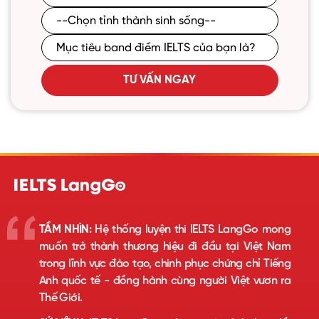
TƯ VẤN NGAY
TẦM NHÌN:
Hệ thống luyện thi IELTS LangGo mong
muốn trở thành thương hiệu đi đầu tại Việt Nam
trong lĩnh vực đào tạo, chinh phục chứng chỉ Tiếng
Anh quốc tế - đồng hành cùng người Việt vươn ra
Thế Giới.