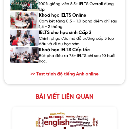
100% giảng viên 8.5+ IELTS Overall đứng
lớp.
Khoá học IELTS Online
Cam kết tăng 0,5 - 1.0 band điểm chỉ sau
1,5 - 2 tháng.
IELTS cho học sinh Cấp 2
Chinh phục ước mơ đỗ trường cấp 3 top
đầu và đi du học sớm.
Khoá học IELTS Cấp tốc
Bứt phá đầu ra 7.5+ IELTS chỉ sau 10 buổi
học.
>> Test trình độ tiếng Anh online
BÀI VIẾT LIÊN QUAN