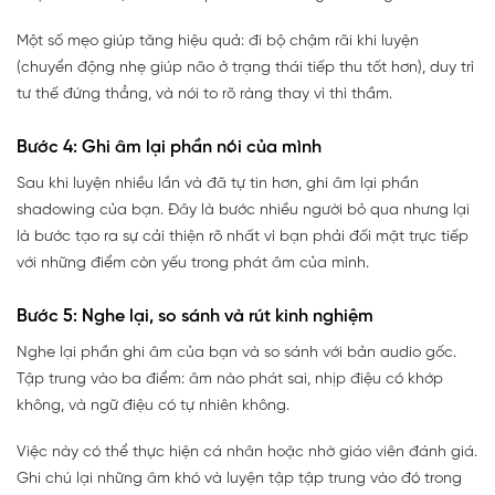
Một số mẹo giúp tăng hiệu quả: đi bộ chậm rãi khi luyện
(chuyển động nhẹ giúp não ở trạng thái tiếp thu tốt hơn), duy trì
tư thế đứng thẳng, và nói to rõ ràng thay vì thì thầm.
Bước 4: Ghi âm lại phần nói của mình
Sau khi luyện nhiều lần và đã tự tin hơn, ghi âm lại phần
shadowing của bạn. Đây là bước nhiều người bỏ qua nhưng lại
là bước tạo ra sự cải thiện rõ nhất vì bạn phải đối mặt trực tiếp
với những điểm còn yếu trong phát âm của mình.
Bước 5: Nghe lại, so sánh và rút kinh nghiệm
Nghe lại phần ghi âm của bạn và so sánh với bản audio gốc.
Tập trung vào ba điểm: âm nào phát sai, nhịp điệu có khớp
không, và ngữ điệu có tự nhiên không.
Việc này có thể thực hiện cá nhân hoặc nhờ giáo viên đánh giá.
Ghi chú lại những âm khó và luyện tập tập trung vào đó trong