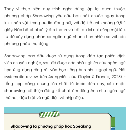
Thay vì thực hiện quy trình nghe-dừng-lặp lại quen thuộc,
phương pháp Shadowing yêu cầu bạn bắt chước ngay trong
khi nhân vật trong audio đang nói, với độ trễ chỉ khoảng 0,5-1
giây. Não bộ phải xử lý âm thanh và tái tạo lời nói cùng một lúc,
từ đó xây dựng phản xạ ngôn ngữ nhanh hơn nhiều so với các
phương pháp thụ động.
Shadowing ban đầu được sử dụng trong đào tạo phiên dịch
viên chuyên nghiệp, sau đó được các nhà nghiên cứu ngôn ngữ
học ứng dụng rộng rãi vào học tiếng Anh như ngoại ngữ. Một
systematic review trên 44 nghiên cứu (Taylor & Francis, 2025) -
tổng hợp bằng chứng lớn nhất từ trước đến nay, xác nhận
shadowing cải thiện đáng kể phát âm tiếng Anh như ngôn ngữ
thứ hai, đặc biệt về ngữ điệu và nhịp điệu.