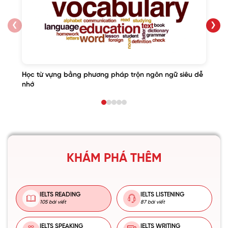
❮
❯
Học từ vựng bằng phương pháp trộn ngôn ngữ siêu dễ
nhớ
KHÁM PHÁ THÊM
IELTS READING
IELTS LISTENING
105 bài viết
87 bài viết
IELTS SPEAKING
IELTS WRITING