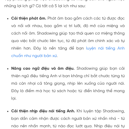
những lợi ích gì? Có tất cả 5 lợi ích như sau:
Cải thiện phát âm.
Phát âm bao gồm cách các từ được đọc
và nối với nhau, bao gồm vị trí lưỡi, độ mở của miệng và
cách nối âm. Shadowing giúp tạo thói quen cơ miệng thông
qua việc bắt chước liên tục, từ đó phát âm chính xác và tự
nhiên hơn. Đây là nền tảng để bạn
luyện nói tiếng Anh
chuẩn như người bản xứ
.
Nâng cao ngữ điệu và âm điệu.
Shadowing giúp bạn cải
thiện ngữ điệu tiếng Anh vì bạn không chỉ bắt chước từng từ
mà còn nhại cả tông giọng, nhịp lên xuống của người nói.
Đây là điểm mà học từ sách hoặc từ điển không thể mang
lại.
Cải thiện nhịp điệu nói tiếng Anh.
Khi luyện tập Shadowing,
bạn dần cảm nhận được cách người bản xứ nhấn nhá - từ
nào nên nhấn mạnh, từ nào đọc lướt qua. Nhịp điệu nói tự