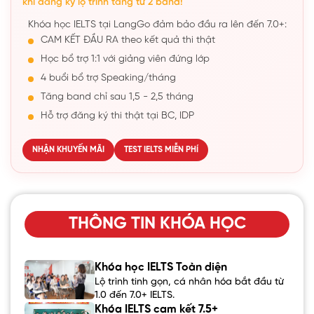
khi đăng ký lộ trình tăng từ 2 band!
Khóa học IELTS tại LangGo đảm bảo đầu ra lên đến 7.0+:
CAM KẾT ĐẦU RA theo kết quả thi thật
Học bổ trợ 1:1 với giảng viên đứng lớp
4 buổi bổ trợ Speaking/tháng
Tăng band chỉ sau 1,5 - 2,5 tháng
Hỗ trợ đăng ký thi thật tại BC, IDP
NHẬN KHUYẾN MÃI
TEST IELTS MIỄN PHÍ
THÔNG TIN KHÓA HỌC
Khóa học IELTS Toàn diện
Lộ trình tinh gọn, cá nhân hóa bắt đầu từ
1.0 đến 7.0+ IELTS.
Khóa IELTS cam kết 7.5+