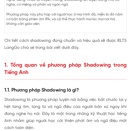
nghe, cơ miệng và phản xạ ngôn ngữ.
Phương pháp này phù hợp với người học ở mọi trình độ, miễn là đã nắm
cơ bản bảng phiên âm IPA, và có thể thực hành mọi lúc mọi nơi mà
không cần giáo viên.
Chi tiết cách shadowing đúng chuẩn và hiệu quả sẽ được IELTS
LangGo chia sẻ trong bài viết dưới đây.
1. Tồng quan về phương pháp Shadowing trong
Tiếng Anh
1.1. Phương pháp Shadowing là gì?
Shadowing là phương pháp luyện nói bằng việc bắt chước lại y
hệt từng âm, từng từ và ngữ điệu của người bản xứ ngay khi
đang nghe họ nói. Đây là một trong những kỹ thuật học tiếng
Anh nhằm giúp người học cải thiện phát âm và ngữ điệu một
cách toàn diện.