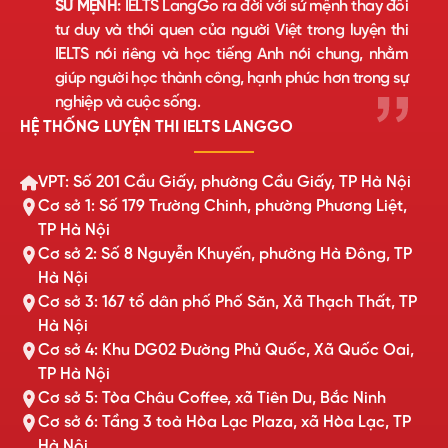
SỨ MỆNH:
IELTS LangGo ra đời với sứ mệnh thay đổi
tư duy và thói quen của người Việt trong luyện thi
IELTS nói riêng và học tiếng Anh nói chung, nhằm
giúp người học thành công, hạnh phúc hơn trong sự
nghiệp và cuộc sống.
HỆ THỐNG LUYỆN THI IELTS LANGGO
VPT: Số 201 Cầu Giấy, phường Cầu Giấy, TP Hà Nội
Cơ sở 1: Số 179 Trường Chinh, phường Phương Liệt,
TP Hà Nội
Cơ sở 2: Số 8 Nguyễn Khuyến, phường Hà Đông, TP
Hà Nội
Cơ sở 3: 167 tổ dân phố Phố Săn, Xã Thạch Thất, TP
Hà Nội
Cơ sở 4: Khu DG02 Đường Phủ Quốc, Xã Quốc Oai,
TP Hà Nội
Cơ sở 5: Tòa Châu Coffee, xã Tiên Du, Bắc Ninh
Cơ sở 6: Tầng 3 toà Hòa Lạc Plaza, xã Hòa Lạc, TP
Hà Nội