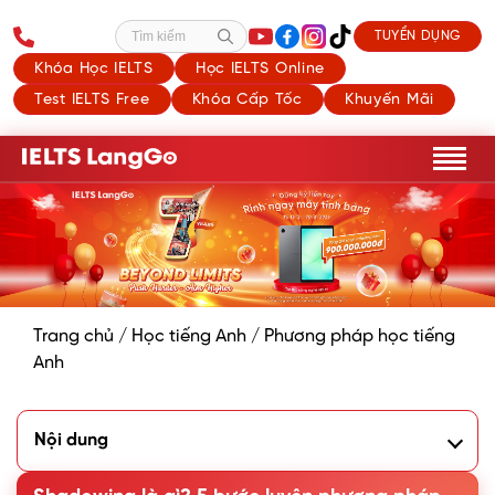
TUYỂN DỤNG
Tìm kiếm
Khóa Học IELTS
Học IELTS Online
Test IELTS Free
Khóa Cấp Tốc
Khuyến Mãi
Trang chủ
/
Học tiếng Anh
/
Phương pháp học tiếng
Anh
Nội dung
1. Tồng quan về phương pháp Shadowing trong Tiếng Anh