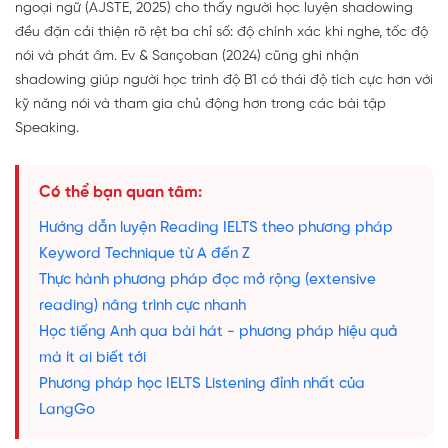
ngoại ngữ (AJSTE, 2025) cho thấy người học luyện shadowing
đều đặn cải thiện rõ rệt ba chỉ số: độ chính xác khi nghe, tốc độ
nói và phát âm. Ev & Sarıçoban (2024) cũng ghi nhận
shadowing giúp người học trình độ B1 có thái độ tích cực hơn với
kỹ năng nói và tham gia chủ động hơn trong các bài tập
Speaking.
Có thể bạn quan tâm:
Hướng dẫn luyện Reading IELTS theo phương pháp
Keyword Technique từ A đến Z
Thực hành phương pháp đọc mở rộng (extensive
reading) nâng trình cực nhanh
Học tiếng Anh qua bài hát - phương pháp hiệu quả
mà ít ai biết tới
Phương pháp học IELTS Listening đỉnh nhất của
LangGo