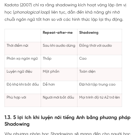
Kadota (2007) chỉ ra rằng shadowing kích hoạt vòng lặp âm vị
học (
phonological loop
) liên tục, dẫn đến khả năng ghi nhớ
chuỗi ngôn ngữ tốt hơn so với các hình thức lặp lại thụ động.
Repeat-after-me
Shadowing
Thời điểm nói
Sau khi audio dừng
Đồng thời với audio
Phản xạ ngôn ngữ
Thấp
Cao
Luyện ngữ điệu
Một phần
Toàn diện
Độ khó khi bắt đầu
Dễ hơn
Đòi hỏi tập trung cao
Phù hợp với
Người mới bắt đầu
Mọi trình độ từ A2 trở lên
1.3. 5 lợi ích khi luyện nói tiếng Anh bằng phương pháp
Shadowing
Vậy phương pháp học Shadowing sẽ mang đến cho người học