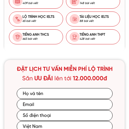
409 bài viết
148 bài viết
LỘ TRÌNH HỌC IELTS
TÀI LIỆU HỌC IELTS
65 bài viết
88 bài viết
TIẾNG ANH THCS
TIẾNG ANH THPT
663 bài viết
428 bài viết
ĐẶT LỊCH TƯ VẤN MIỄN PHÍ LỘ TRÌNH
Săn
ƯU ĐÃI
lên tới
12.000.000đ