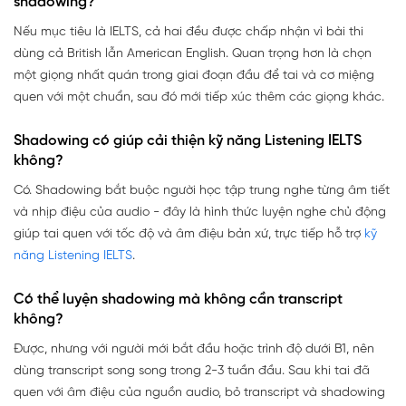
shadowing?
Nếu mục tiêu là IELTS, cả hai đều được chấp nhận vì bài thi
dùng cả British lẫn American English. Quan trọng hơn là chọn
một giọng nhất quán trong giai đoạn đầu để tai và cơ miệng
quen với một chuẩn, sau đó mới tiếp xúc thêm các giọng khác.
Shadowing có giúp cải thiện kỹ năng Listening IELTS
không?
Có. Shadowing bắt buộc người học tập trung nghe từng âm tiết
và nhịp điệu của audio - đây là hình thức luyện nghe chủ động
giúp tai quen với tốc độ và âm điệu bản xứ, trực tiếp hỗ trợ
kỹ
năng Listening IELTS
.
Có thể luyện shadowing mà không cần transcript
không?
Được, nhưng với người mới bắt đầu hoặc trình độ dưới B1, nên
dùng transcript song song trong 2-3 tuần đầu. Sau khi tai đã
quen với âm điệu của nguồn audio, bỏ transcript và shadowing