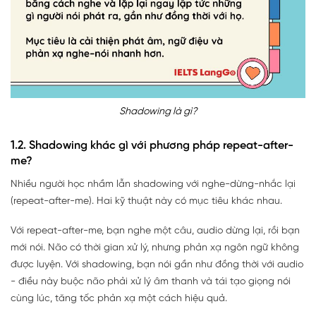
Shadowing là gì?
1.2. Shadowing khác gì với phương pháp repeat-after-
me?
Nhiều người học nhầm lẫn shadowing với nghe-dừng-nhắc lại
(repeat-after-me). Hai kỹ thuật này có mục tiêu khác nhau.
Với repeat-after-me, bạn nghe một câu, audio dừng lại, rồi bạn
mới nói. Não có thời gian xử lý, nhưng phản xạ ngôn ngữ không
được luyện. Với shadowing, bạn nói gần như đồng thời với audio
- điều này buộc não phải xử lý âm thanh và tái tạo giọng nói
cùng lúc, tăng tốc phản xạ một cách hiệu quả.