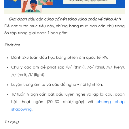
Giai đoạn đầu cần củng cố nền tảng vững chắc về tiếng Anh
Để đạt được mục tiêu này, những hạng mục bạn cần chú trọng
ôn tập trong giai đoạn 1 bao gồm:
Phát âm
Dành 2-3 tuần đầu học bảng phiên âm quốc tế IPA.
Chú ý các âm dễ phát sai: /θ/ (think), /ð/ (this), /v/ (very),
/r/ (red), /l/ (light).
Luyện trọng âm từ và câu để nghe - nói tự nhiên.
Từ tuần 4 bạn cần bắt đầu luyện nghe và lặp lại câu, đoạn
hội thoại ngắn (20-30 phút/ngày) với
phương pháp
shadowing
.
Từ vựng