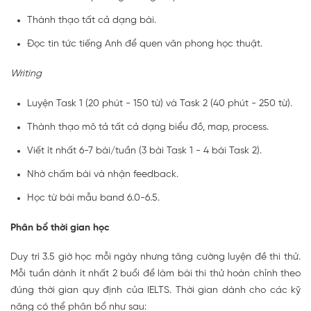
Thành thạo tất cả dạng bài.
Đọc tin tức tiếng Anh để quen văn phong học thuật.
Writing
Luyện Task 1 (20 phút - 150 từ) và Task 2 (40 phút - 250 từ).
Thành thạo mô tả tất cả dạng biểu đồ, map, process.
Viết ít nhất 6-7 bài/tuần (3 bài Task 1 - 4 bài Task 2).
Nhờ chấm bài và nhận feedback.
Học từ bài mẫu band 6.0-6.5.
Phân bổ thời gian học
Duy trì 3.5 giờ học mỗi ngày nhưng tăng cường luyện đề thi thử.
Mỗi tuần dành ít nhất 2 buổi để làm bài thi thử hoàn chỉnh theo
đúng thời gian quy định của IELTS. Thời gian dành cho các kỹ
năng có thể phân bổ như sau: