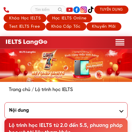
TUYỂN DỤNG
Tìm kiếm
Khóa Học IELTS
Học IELTS Online
Test IELTS Free
Khóa Cấp Tốc
Khuyến Mãi
Trang chủ
/
Lộ trình học IELTS
Nội dung
1. Học IELTS từ 2.0 lên 5.5 có khó không?
2. Lộ trình học IELTS từ 2.0 đến 5.5 chi tiết theo giai đoạn
Lộ trình học IELTS từ 2.0 đến 5.5, phương pháp
3. Tài liệu học tập phù hợp với lộ trình học IELTS từ 2.0 đến