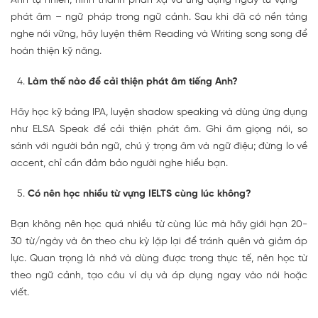
Anh tự nhiên, hình thành phản xạ và ứng dụng ngay từ vựng –
phát âm – ngữ pháp trong ngữ cảnh. Sau khi đã có nền tảng
nghe nói vững, hãy luyện thêm Reading và Writing song song để
hoàn thiện kỹ năng.
Làm thế nào để cải thiện phát âm tiếng Anh?
Hãy học kỹ bảng IPA, luyện shadow speaking và dùng ứng dụng
như ELSA Speak để cải thiện phát âm. Ghi âm giọng nói, so
sánh với người bản ngữ, chú ý trọng âm và ngữ điệu; đừng lo về
accent, chỉ cần đảm bảo người nghe hiểu bạn.
Có nên học nhiều từ vựng IELTS cùng lúc không?
Bạn không nên học quá nhiều từ cùng lúc mà hãy giới hạn 20-
30 từ/ngày và ôn theo chu kỳ lặp lại để tránh quên và giảm áp
lực. Quan trọng là nhớ và dùng được trong thực tế, nên học từ
theo ngữ cảnh, tạo câu ví dụ và áp dụng ngay vào nói hoặc
viết.