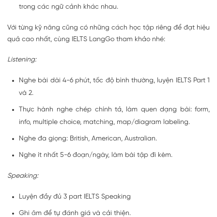
trong các ngữ cảnh khác nhau.
Với từng kỹ năng cũng có những cách học tập riêng để đạt hiệu
quả cao nhất, cùng IELTS LangGo tham khảo nhé:
Listening:
Nghe bài dài 4-6 phút, tốc độ bình thường, luyện IELTS Part 1
và 2.
Thực hành nghe chép chính tả, làm quen dạng bài: form,
info, multiple choice, matching, map/diagram labeling.
Nghe đa giọng: British, American, Australian.
Nghe ít nhất 5-6 đoạn/ngày, làm bài tập đi kèm.
Speaking:
Luyện đầy đủ 3 part IELTS Speaking
Ghi âm để tự đánh giá và cải thiện.