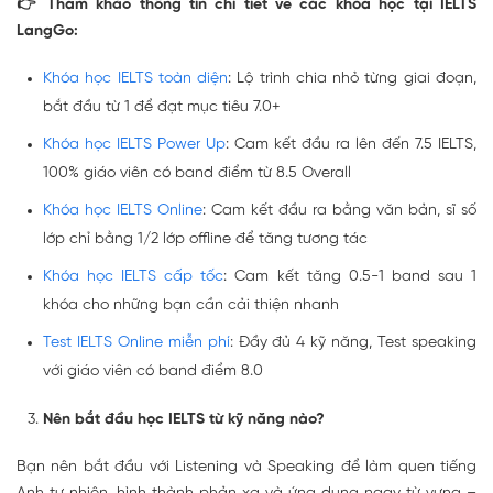
👉 Tham khảo thông tin chi tiết về các khóa học tại IELTS
LangGo:
Khóa học IELTS toàn diện
: Lộ trình chia nhỏ từng giai đoạn,
bắt đầu từ 1 để đạt mục tiêu 7.0+
Khóa học IELTS Power Up
: Cam kết đầu ra lên đến 7.5 IELTS,
100% giáo viên có band điểm từ 8.5 Overall
Khóa học IELTS Online
: Cam kết đầu ra bằng văn bản, sĩ số
lớp chỉ bằng 1/2 lớp offline để tăng tương tác
Khóa học IELTS cấp tốc
: Cam kết tăng 0.5-1 band sau 1
khóa cho những bạn cần cải thiện nhanh
Test IELTS Online miễn phí
: Đầy đủ 4 kỹ năng, Test speaking
với giáo viên có band điểm 8.0
Nên bắt đầu học IELTS từ kỹ năng nào?
Bạn nên bắt đầu với Listening và Speaking để làm quen tiếng