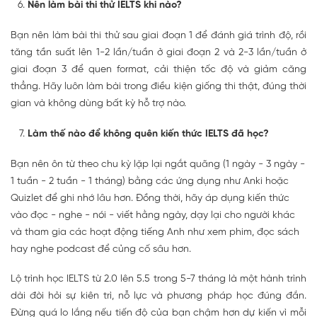
Nên làm bài thi thử IELTS khi nào?
Bạn nên làm bài thi thử sau giai đoạn 1 để đánh giá trình độ, rồi
tăng tần suất lên 1-2 lần/tuần ở giai đoạn 2 và 2-3 lần/tuần ở
giai đoạn 3 để quen format, cải thiện tốc độ và giảm căng
thẳng. Hãy luôn làm bài trong điều kiện giống thi thật, đúng thời
gian và không dùng bất kỳ hỗ trợ nào.
Làm thế nào để không quên kiến thức IELTS đã học?
Bạn nên ôn từ theo chu kỳ lặp lại ngắt quãng (1 ngày - 3 ngày -
1 tuần - 2 tuần - 1 tháng) bằng các ứng dụng như Anki hoặc
Quizlet để ghi nhớ lâu hơn. Đồng thời, hãy áp dụng kiến thức
vào đọc - nghe - nói - viết hằng ngày, dạy lại cho người khác
và tham gia các hoạt động tiếng Anh như xem phim, đọc sách
hay nghe podcast để củng cố sâu hơn.
Lộ trình học IELTS từ 2.0 lên 5.5 trong 5-7 tháng là một hành trình
dài đòi hỏi sự kiên trì, nỗ lực và phương pháp học đúng đắn.
Đừng quá lo lắng nếu tiến độ của bạn chậm hơn dự kiến vì mỗi