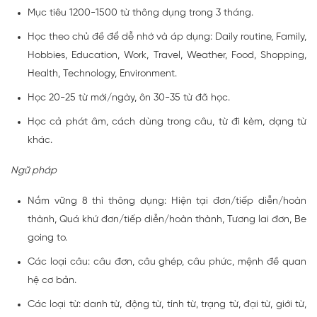
Mục tiêu 1200-1500 từ thông dụng trong 3 tháng.
Học theo chủ đề để dễ nhớ và áp dụng: Daily routine, Family,
Hobbies, Education, Work, Travel, Weather, Food, Shopping,
Health, Technology, Environment.
Học 20-25 từ mới/ngày, ôn 30-35 từ đã học.
Học cả phát âm, cách dùng trong câu, từ đi kèm, dạng từ
khác.
Ngữ pháp
Nắm vững 8 thì thông dụng: Hiện tại đơn/tiếp diễn/hoàn
thành, Quá khứ đơn/tiếp diễn/hoàn thành, Tương lai đơn, Be
going to.
Các loại câu: câu đơn, câu ghép, câu phức, mệnh đề quan
hệ cơ bản.
Các loại từ: danh từ, động từ, tính từ, trạng từ, đại từ, giới từ,