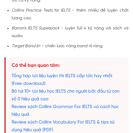
tất cả kỹ năng.
Collins Practice Tests for IELTS
- thêm nhiều đề luyện chất
lượng cao.
Barron’s IELTS Superpack
- luyện full 4 kỹ năng với sách và
audio.
Target Band 6+
- chiến lược nâng band rõ ràng.
Có thể bạn quan tâm:
Tổng hợp tài liệu luyện thi IELTS cấp tốc hay nhất
(Free download)
Bỏ túi 10+ tài liệu học IELTS cho người bắt đầu từ con
số 0 hiệu quả cao
Review sách Collins Grammar For IELTS và cách học
hiệu quả
Review sách Collins Vocabulary For IELTS & tips sử
dụng hiệu quả (PDF)