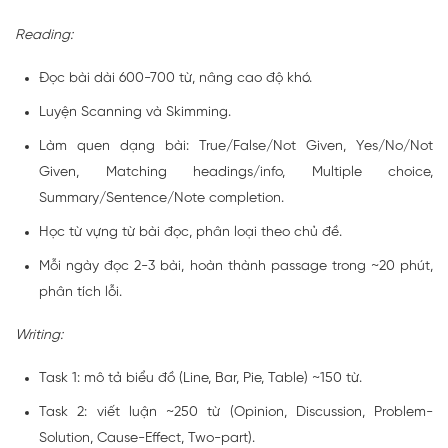
Reading:
Đọc bài dài 600-700 từ, nâng cao độ khó.
Luyện Scanning và Skimming.
Làm quen dạng bài: True/False/Not Given, Yes/No/Not
Given, Matching headings/info, Multiple choice,
Summary/Sentence/Note completion.
Học từ vựng từ bài đọc, phân loại theo chủ đề.
Mỗi ngày đọc 2-3 bài, hoàn thành passage trong ~20 phút,
phân tích lỗi.
Writing:
Task 1: mô tả biểu đồ (Line, Bar, Pie, Table) ~150 từ.
Task 2: viết luận ~250 từ (Opinion, Discussion, Problem-
Solution, Cause-Effect, Two-part).