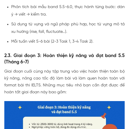
Phân tích bài mẫu band 5.5-6.0, thực hành từng bước: dàn
ý → viết → kiểm tra.
Sử dụng từ vựng và ngữ pháp phù hợp, học từ vựng mô tả
xu hướng (rise, fall, fluctuate…).
Mỗi tuần viết 5-6 bài (2-3 Task 1, 3-4 Task 2).
2.3. Giai đoạn 3: Hoàn thiện kỹ năng và đạt band 5.5
(Tháng 6-7)
Giai đoạn cuối cùng này tập trung vào việc hoàn thiện toàn bộ
kỹ năng, nâng cao tốc độ làm bài và làm quen hoàn toàn với
format bài thi IELTS. Những mục tiêu nhỏ bạn cần đạt được để
hoàn tất giai đoạn này bao gồm: