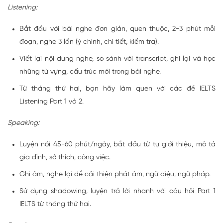
Listening:
Bắt đầu với bài nghe đơn giản, quen thuộc, 2-3 phút mỗi
đoạn, nghe 3 lần (ý chính, chi tiết, kiểm tra).
Viết lại nội dung nghe, so sánh với transcript, ghi lại và học
những từ vựng, cấu trúc mới trong bài nghe.
Từ tháng thứ hai, bạn hãy làm quen với các đề IELTS
Listening Part 1 và 2.
Speaking:
Luyện nói 45-60 phút/ngày, bắt đầu từ tự giới thiệu, mô tả
gia đình, sở thích, công việc.
Ghi âm, nghe lại để cải thiện phát âm, ngữ điệu, ngữ pháp.
Sử dụng shadowing, luyện trả lời nhanh với câu hỏi Part 1
IELTS từ tháng thứ hai.