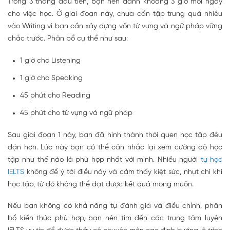
Trong 3 tháng đầu tiên, bạn nên dành khoảng 3 giờ mỗi ngày
cho việc học. Ở giai đoạn này, chưa cần tập trung quá nhiều
vào Writing vì bạn cần xây dựng vốn từ vựng và ngữ pháp vững
chắc trước. Phân bổ cụ thể như sau:
1 giờ cho Listening
1 giờ cho Speaking
45 phút cho Reading
45 phút cho từ vựng và ngữ pháp
Sau giai đoạn 1 này, bạn đã hình thành thói quen học tập đều
đặn hơn. Lúc này bạn có thể cân nhắc lại xem cường độ học
tập như thế nào là phù hợp nhất với mình. Nhiều người
tự học
IELTS
không để ý tới điều này và cảm thấy kiệt sức, nhụt chí khi
học tập, từ đó không thể đạt được kết quả mong muốn.
Nếu bạn không có khả năng tự đánh giá và điều chỉnh, phân
bổ kiến thức phù hợp, bạn nên tìm đến các trung tâm luyện