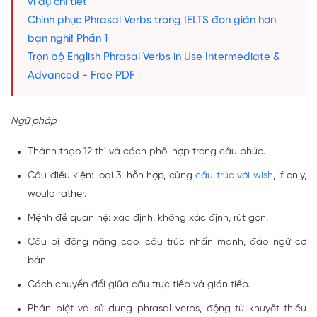
ví dụ chi tiết
Chinh phục Phrasal Verbs trong IELTS đơn giản hơn
bạn nghĩ! Phần 1
Trọn bộ English Phrasal Verbs in Use Intermediate &
Advanced - Free PDF
Ngữ pháp
Thành thạo 12 thì và cách phối hợp trong câu phức.
Câu điều kiện: loại 3, hỗn hợp, cùng
cấu trúc với wish
, if only,
would rather.
Mệnh đề quan hệ: xác định, không xác định, rút gọn.
Câu bị động nâng cao, cấu trúc nhấn mạnh, đảo ngữ cơ
bản.
Cách chuyển đổi giữa câu trực tiếp và gián tiếp.
Phân biệt và sử dụng phrasal verbs, động từ khuyết thiếu