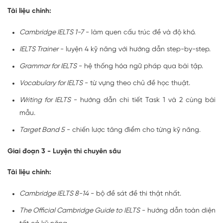
Tài liệu chính:
Cambridge IELTS 1-7
- làm quen cấu trúc đề và độ khó.
IELTS Trainer
- luyện 4 kỹ năng với hướng dẫn step-by-step.
Grammar for IELTS
- hệ thống hóa ngữ pháp qua bài tập.
Vocabulary for IELTS
- từ vựng theo chủ đề học thuật.
Writing for IELTS
- hướng dẫn chi tiết Task 1 và 2 cùng bài
mẫu.
Target Band 5
- chiến lược tăng điểm cho từng kỹ năng.
Giai đoạn 3 - Luyện thi chuyên sâu
Tài liệu chính:
Cambridge IELTS 8-14
- bộ đề sát đề thi thật nhất.
The Official Cambridge Guide to IELTS
- hướng dẫn toàn diện