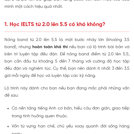
mình một cách hiệu quả nhất.
1. Học IELTS từ 2.0 lên 5.5 có khó không?
Nâng band từ 2.0 lên 5.5 là một bước nhảy lớn (khoảng 3.5
band), nhưng
hoàn toàn khả thi
nếu bạn có lộ trình bài bản và
kiên trì luyện tập đều đặn. Để nâng band điểm từ 2.0 lên 5.5,
bạn cần đầu tư khoảng 5 đến 7 tháng với cường độ học tập
đều đặn và nghiêm túc. Cụ thể, bạn nên dành ít nhất 3 đến 3.5
giờ mỗi ngày để học và luyện tập các kỹ năng.
Lộ trình này dành cho bạn nếu bạn đang mắc phải những vấn
đề sau:
Có nền tảng tiếng Anh cơ bản, hiểu câu đơn giản, giao tiếp
trong tình huống quen thuộc.
Vốn từ vựng hạn chế, chủ yếu xoay quanh đời sống hàng