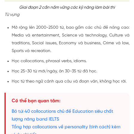
Giai đoạn 2 cần nắm vững các kỹ năng làm bài thi
Từ vựng
Mở rộng lên 2000-2500 từ, bao gồm các chủ đề nâng cao:
Media và entertainment, Science và technology, Culture và
traditions, Social issues, Economy và business, Crime và law,
Sports và recreation.
Học collocations, phrasal verbs, idioms.
Học 25-30 từ mới/ngày, ôn 30-35 từ đã học.
Học từ theo ngữ cảnh qua câu và đoạn văn, không học rời.
Có thể bạn quan tâm:
Bỏ túi 40 collocations chủ đề Education siêu chất
lượng nâng band IELTS
Tổng hợp collocations về personality (tính cách) kèm