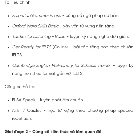
Tài liệu chính:
Essential Grammar in Use
- củng cố ngữ pháp cơ bản.
Oxford Word Skills Basic
- xây vốn từ vựng nền tảng.
Tactics for Listening - Basic
- luyện kỹ năng nghe đơn giản.
Get Ready for IELTS
(Collins) - bài tập tổng hợp theo chuẩn
IELTS.
Cambridge English Preliminary for Schools Trainer
- luyện kỹ
năng nền theo format gần với IELTS.
Công cụ hỗ trợ:
ELSA Speak - luyện phát âm chuẩn.
Anki / Quizlet - học từ vựng theo phương pháp spaced
repetition.
Giai đoạn 2 - Củng cố kiến thức và làm quen đề