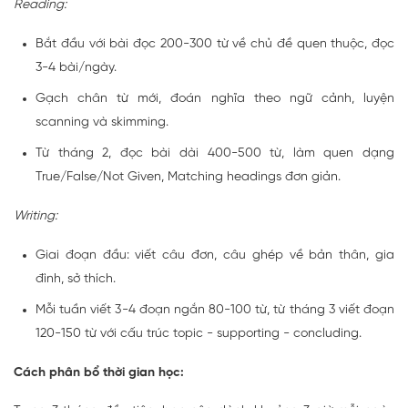
Reading:
Bắt đầu với bài đọc 200-300 từ về chủ đề quen thuộc, đọc
3-4 bài/ngày.
Gạch chân từ mới, đoán nghĩa theo ngữ cảnh, luyện
scanning và skimming.
Từ tháng 2, đọc bài dài 400-500 từ, làm quen dạng
True/False/Not Given, Matching headings đơn giản.
Writing:
Giai đoạn đầu: viết câu đơn, câu ghép về bản thân, gia
đình, sở thích.
Mỗi tuần viết 3-4 đoạn ngắn 80-100 từ, từ tháng 3 viết đoạn
120-150 từ với cấu trúc topic - supporting - concluding.
Cách phân bổ thời gian học: