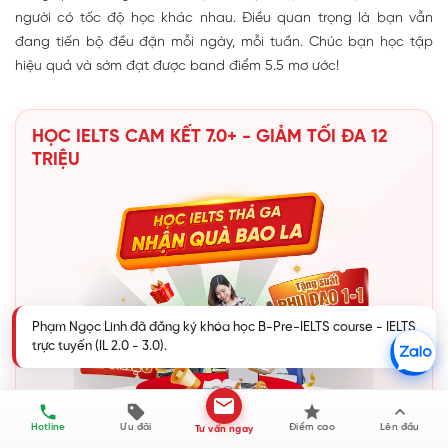
người có tốc độ học khác nhau. Điều quan trọng là bạn vẫn
đang tiến bộ đều đặn mỗi ngày, mỗi tuần. Chúc bạn học tập
hiệu quả và sớm đạt được band điểm 5.5 mơ ước!
HỌC IELTS CAM KẾT 7.0+ - GIẢM TỐI ĐA 12
TRIỆU
Phạm Ngọc Linh đã đăng ký khóa học B-Pre-IELTS course - IELTS
trực tuyến (IL 2.0 - 3.0).
Hotline
Ưu đãi
Điểm cao
Lên đầu
Tư vấn ngay