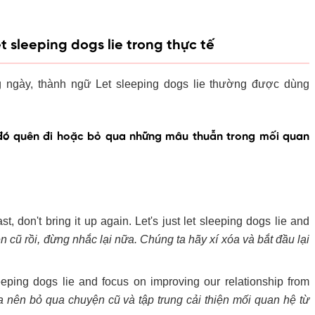
t sleeping dogs lie trong thực tế
g ngày, thành ngữ Let sleeping dogs lie thường được dùng
đó quên đi hoặc bỏ qua những mâu thuẫn trong mối quan
st, don't bring it up again. Let's just let sleeping dogs lie and
 cũ rồi, đừng nhắc lại nữa. Chúng ta hãy xí xóa và bắt đầu lại
eping dogs lie and focus on improving our relationship from
a nên bỏ qua chuyện cũ và tập trung cải thiện mối quan hệ từ