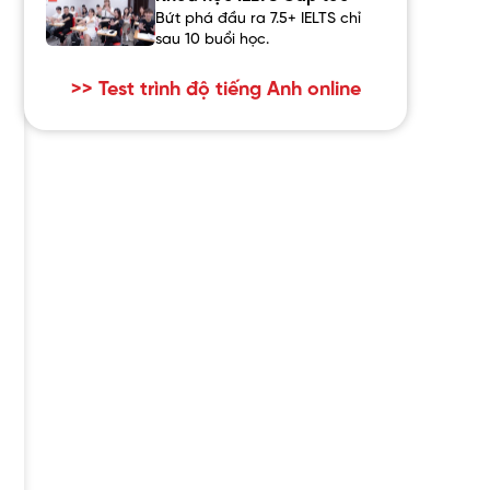
Bứt phá đầu ra 7.5+ IELTS chỉ
sau 10 buổi học.
>> Test trình độ tiếng Anh online