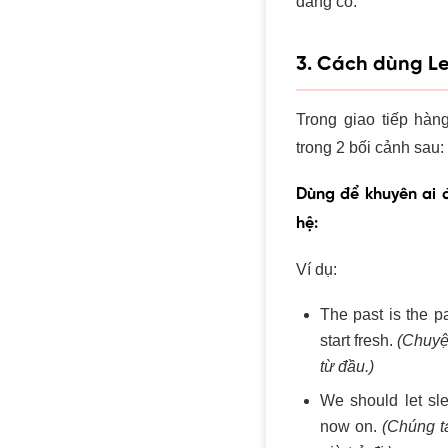
đáng có.
3. Cách dùng Le
Trong giao tiếp hàn
trong 2 bối cảnh sau:
Dùng để khuyên ai 
hệ:
Ví dụ:
The past is the pa
start fresh.
(Chuyện
từ đầu.)
We should let sle
now on.
(Chúng t