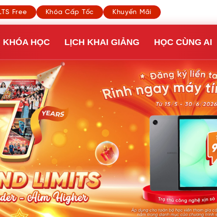
LTS Free
Khóa Cấp Tốc
Khuyến Mãi
KHÓA HỌC
LỊCH KHAI GIẢNG
HỌC CÙNG AI