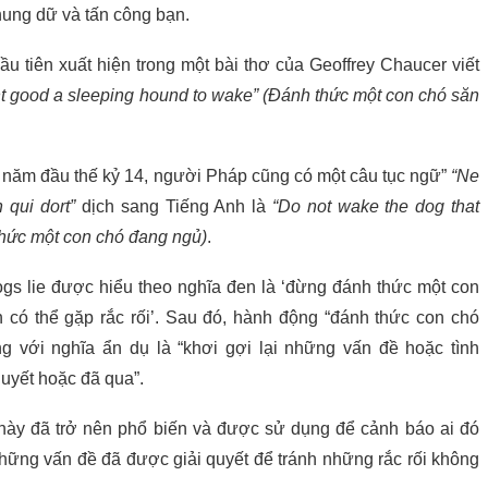
 hung dữ và tấn công bạn.
u tiên xuất hiện trong một bài thơ của Geoffrey Chaucer viết
ght good a sleeping hound to wake” (Đánh thức một con chó săn
năm đầu thế kỷ 14, người Pháp cũng có một câu tục ngữ”
“Ne
 qui dort”
dịch sang Tiếng Anh là
“Do not wake the dog that
hức một con chó đang ngủ)
.
ogs lie được hiểu theo nghĩa đen là ‘đừng đánh thức một con
 có thể gặp rắc rối’. Sau đó, hành động “đánh thức con chó
 với nghĩa ẩn dụ là “khơi gợi lại những vấn đề hoặc tình
uyết hoặc đã qua”.
này đã trở nên phổ biến và được sử dụng để cảnh báo ai đó
hững vấn đề đã được giải quyết để tránh những rắc rối không