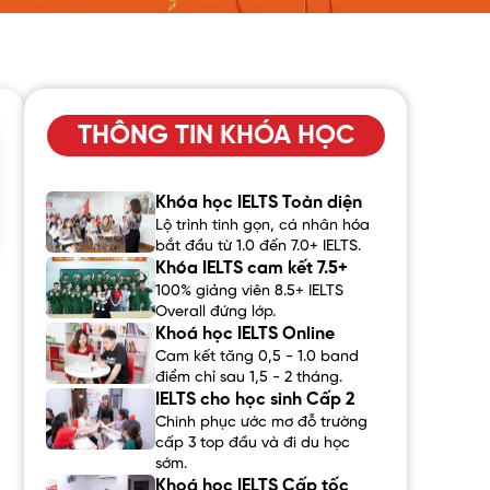
THÔNG TIN KHÓA HỌC
Khóa học IELTS Toàn diện
Lộ trình tinh gọn, cá nhân hóa
bắt đầu từ 1.0 đến 7.0+ IELTS.
Khóa IELTS cam kết 7.5+
100% giảng viên 8.5+ IELTS
Overall đứng lớp.
Khoá học IELTS Online
Cam kết tăng 0,5 - 1.0 band
điểm chỉ sau 1,5 - 2 tháng.
IELTS cho học sinh Cấp 2
Chinh phục ước mơ đỗ trường
cấp 3 top đầu và đi du học
sớm.
Khoá học IELTS Cấp tốc