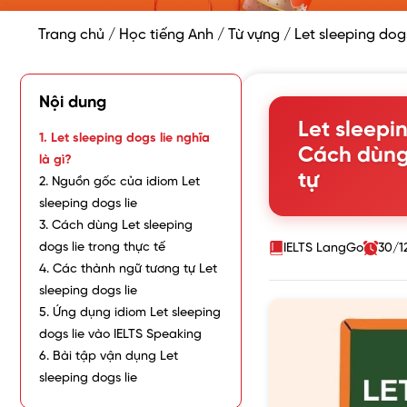
Trang chủ
/
Học tiếng Anh
/
Từ vựng
/
Let sleeping dog
Nội dung
Let sleepin
1. Let sleeping dogs lie nghĩa
Cách dùng
là gì?
tự
2. Nguồn gốc của idiom Let
sleeping dogs lie
3. Cách dùng Let sleeping
dogs lie trong thực tế
IELTS LangGo
30/1
4. Các thành ngữ tương tự Let
sleeping dogs lie
5. Ứng dụng idiom Let sleeping
dogs lie vào IELTS Speaking
6. Bài tập vận dụng Let
sleeping dogs lie