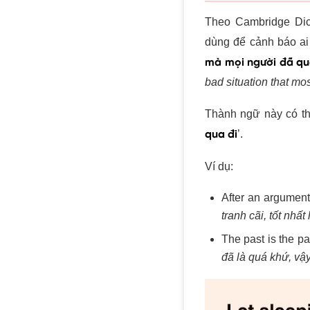
Theo Cambridge Dict
dùng để cảnh báo a
mà mọi người đã qu
bad situation that mo
Thành ngữ này có thể
’.
qua đi
Ví dụ:
After an argument,
tranh cãi, tốt nhấ
The past is the pa
đã là quá khứ, vậy