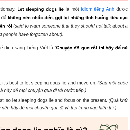
ionary,
là một
idiom tiếng Anh
được
Let sleeping dogs lie
i đó
không nên nhắc đến, gợi lại những tình huống tiêu cực
(said to warn someone that they should not talk about a
ên rồi
st people have forgotten about)
.
 dịch sang Tiếng Việt là ‘
Chuyện đã qua rồi thì hãy để nó
 it's best to let sleeping dogs lie and move on.
(Sau một cuộc
t là hãy để mọi chuyện qua đi và bước tiếp.)
st, so let sleeping dogs lie and focus on the present.
(Quá khứ
 nên hãy để mọi chuyện qua đi và tập trung vào hiện tại.)