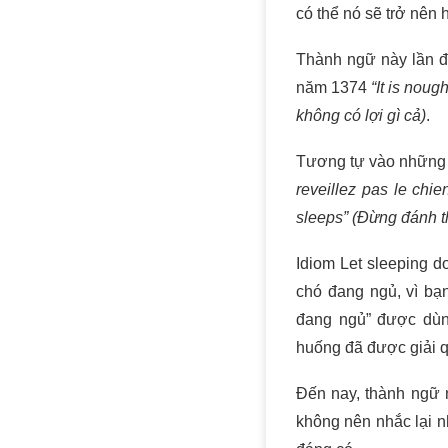
có thể nó sẽ trở nên
Thành ngữ này lần đầ
năm 1374
“It is nou
không có lợi gì cả)
.
Tương tự vào những 
reveillez pas le chien
sleeps” (Đừng đánh t
Idiom Let sleeping d
chó đang ngủ, vì bạn
đang ngủ” được dùng
huống đã được giải q
Đến nay, thành ngữ 
không nên nhắc lại n