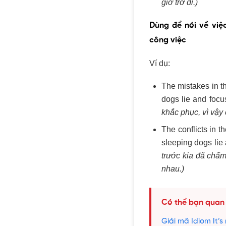
giờ trở đi.)
Dùng để nói về việ
công việc
Ví dụ:
The mistakes in t
dogs lie and focu
khắc phục, vì vậy 
The conflicts in
sleeping dogs lie
trước kia đã chấm
nhau.)
Có thể bạn quan
Giải mã Idiom It’s