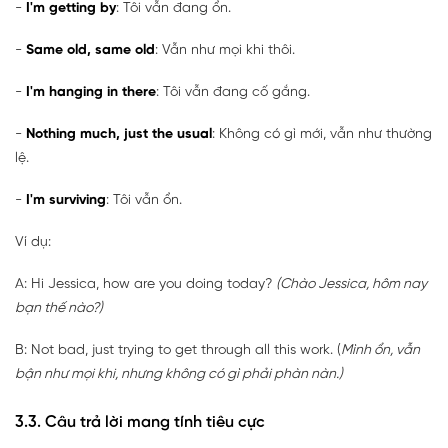
-
I'm getting by
: Tôi vẫn đang ổn.
-
Same old, same old
: Vẫn như mọi khi thôi.
-
I'm hanging in there
: Tôi vẫn đang cố gắng.
-
Nothing much, just the usual
: Không có gì mới, vẫn như thường
lệ.
-
I'm surviving
: Tôi vẫn ổn.
Ví dụ:
A: Hi Jessica, how are you doing today?
(Chào Jessica, hôm nay
bạn thế nào?)
B: Not bad, just trying to get through all this work. (
Mình ổn, vẫn
bận như mọi khi, nhưng không có gì phải phàn nàn.)
3.3. Câu trả lời mang tính tiêu cực