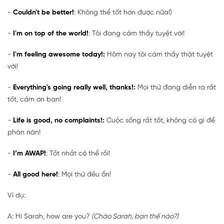
-
Couldn't be better!
: Không thể tốt hơn được nữa!)
-
I'm on top of the world!
: Tôi đang cảm thấy tuyệt vời!
-
I'm feeling awesome today!:
Hôm nay tôi cảm thấy thật tuyệt
vời!
-
Everything's going really well, thanks!:
Mọi thứ đang diễn ra rất
tốt, cảm ơn bạn!
-
Life is good, no complaints!:
Cuộc sống rất tốt, không có gì để
phàn nàn!
-
I’m AWAP!
: Tốt nhất có thể rồi!
-
All good here!
: Mọi thứ đều ổn!
Ví dụ:
A: Hi Sarah, how are you?
(Chào Sarah, bạn thế nào?)