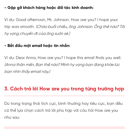
- Gặp gỡ khách hàng hoặc đối tác kinh doanh:
Ví dụ: Good afternoon, Mr. Johnson. How are you? I hope your
trip was smooth.
(Chào buổi chiều, ông Johnson. Ông thế nào? Tôi
hy vọng chuyến đi của ông suôn sẻ.)
- Bắt đầu một email hoặc tin nhắn:
Ví dụ: Dear Anna, How are you? I hope this email finds you well.
(Anna thân mến, Bạn thế nào? Mình hy vọng bạn đang khỏe lúc
bạn nhìn thấy email này.)
3
. Cách trả lời How are you trong từng trường hợp
Dù trong trạng thái tích cực, bình thường hay tiêu cực, bạn đều
có thể lựa chọn cách trả lời phù hợp với câu hỏi How are you
như sau: