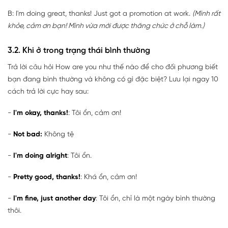
B: I'm doing great, thanks! Just got a promotion at work.
(Mình rất
khỏe, cảm ơn bạn! Mình vừa mới được thăng chức ở chỗ làm.)
3.2. Khi ở trong trạng thái bình thường
Trả lời câu hỏi How are you như thế nào để cho đối phương biết
bạn đang bình thường và không có gì đặc biệt? Lưu lại ngay 10
cách trả lời cực hay sau:
-
I'm okay, thanks!
: Tôi ổn, cảm ơn!
-
Not bad:
Không tệ
-
I'm doing alright
: Tôi ổn.
-
Pretty good, thanks!
: Khá ổn, cảm ơn!
-
I'm fine, just another day
: Tôi ổn, chỉ là một ngày bình thường
thôi.