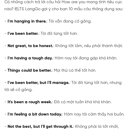
Có những cách trả lời câu hỏi How are you mang tính tiêu cực
nào? IELTS LangGo gợi ý cho bạn 10 mẫu câu thông dụng sau:
-
I'm hanging in there.
: Tôi vẫn đang cố gắng.
-
I've been better.
: Tôi đã từng tốt hơn.
-
Not great, to be honest.
: Không tốt lắm, nếu phải thành thật.
-
I'm having a tough day.
: Hôm nay tôi đang gặp khó khăn.
-
Things could be better.
: Mọi thứ có thể tốt hơn.
-
I've been better, but I'll manage.
: Tôi đã từng tốt hơn, nhưng
tôi sẽ cố gắng.
-
It's been a rough week.
: Đã có một tuần khá khó khăn.
-
I'm feeling a bit down today.
: Hôm nay tôi cảm thấy hơi buồn.
-
Not the best, but I'll get through it.
: Không phải là tốt nhất,