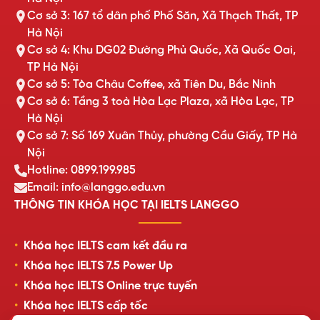
Cơ sở 3: 167 tổ dân phố Phố Săn, Xã Thạch Thất, TP
Hà Nội
Cơ sở 4: Khu DG02 Đường Phủ Quốc, Xã Quốc Oai,
TP Hà Nội
Cơ sở 5: Tòa Châu Coffee, xã Tiên Du, Bắc Ninh
Cơ sở 6: Tầng 3 toà Hòa Lạc Plaza, xã Hòa Lạc, TP
Hà Nội
Cơ sở 7: Số 169 Xuân Thủy, phường Cầu Giấy, TP Hà
Nội
Hotline: 0899.199.985
Email: info@langgo.edu.vn
THÔNG TIN KHÓA HỌC TẠI IELTS LANGGO
Khóa học IELTS cam kết đầu ra
Khóa học IELTS 7.5 Power Up
Khóa học IELTS Online trực tuyến
Khóa học IELTS cấp tốc