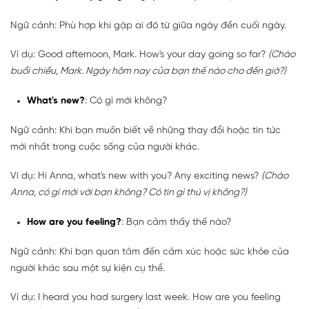
Ngữ cảnh: Phù hợp khi gặp ai đó từ giữa ngày đến cuối ngày.
Ví dụ: Good afternoon, Mark. How's your day going so far?
(Chào
buổi chiều, Mark. Ngày hôm nay của bạn thế nào cho đến giờ?)
What's new?
: Có gì mới không?
Ngữ cảnh: Khi bạn muốn biết về những thay đổi hoặc tin tức
mới nhất trong cuộc sống của người khác.
Ví dụ: Hi Anna, what's new with you? Any exciting news?
(Chào
Anna, có gì mới với bạn không? Có tin gì thú vị không?)
How are you feeling?
: Bạn cảm thấy thế nào?
Ngữ cảnh: Khi bạn quan tâm đến cảm xúc hoặc sức khỏe của
người khác sau một sự kiện cụ thể.
Ví dụ: I heard you had surgery last week. How are you feeling