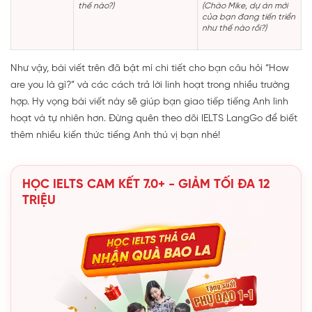
thế nào?)
(Chào Mike, dự án mới
của bạn đang tiến triển
như thế nào rồi?)
Như vậy, bài viết trên đã bật mí chi tiết cho bạn câu hỏi “How
are you là gì?” và các cách trả lời linh hoạt trong nhiều trường
hợp. Hy vọng bài viết này sẽ giúp bạn giao tiếp tiếng Anh linh
hoạt và tự nhiên hơn. Đừng quên theo dõi IELTS LangGo để biết
thêm nhiều kiến thức tiếng Anh thú vị bạn nhé!
HỌC IELTS CAM KẾT 7.0+ - GIẢM TỐI ĐA 12
TRIỆU