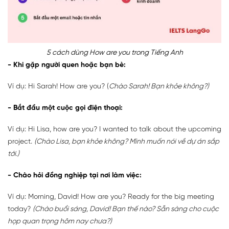
5 cách dùng How are you trong Tiếng Anh
- Khi gặp người quen hoặc bạn bè:
Ví dụ: Hi Sarah! How are you? (
Chào Sarah! Bạn khỏe không?)
- Bắt đầu một cuộc gọi điện thoại:
Ví dụ: Hi Lisa, how are you? I wanted to talk about the upcoming
project.
(Chào Lisa, bạn khỏe không? Mình muốn nói về dự án sắp
tới.)
- Chào hỏi đồng nghiệp tại nơi làm việc:
Ví dụ: Morning, David! How are you? Ready for the big meeting
today?
(Chào buổi sáng, David! Bạn thế nào? Sẵn sàng cho cuộc
họp quan trọng hôm nay chưa?)