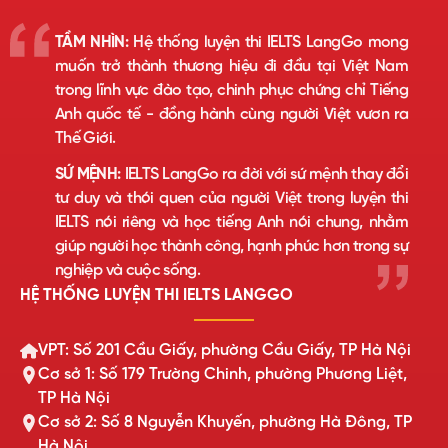
TẦM NHÌN:
Hệ thống luyện thi IELTS LangGo mong
muốn trở thành thương hiệu đi đầu tại Việt Nam
trong lĩnh vực đào tạo, chinh phục chứng chỉ Tiếng
Anh quốc tế - đồng hành cùng người Việt vươn ra
Thế Giới.
SỨ MỆNH:
IELTS LangGo ra đời với sứ mệnh thay đổi
tư duy và thói quen của người Việt trong luyện thi
IELTS nói riêng và học tiếng Anh nói chung, nhằm
giúp người học thành công, hạnh phúc hơn trong sự
nghiệp và cuộc sống.
HỆ THỐNG LUYỆN THI IELTS LANGGO
VPT: Số 201 Cầu Giấy, phường Cầu Giấy, TP Hà Nội
Cơ sở 1: Số 179 Trường Chinh, phường Phương Liệt,
TP Hà Nội
Cơ sở 2: Số 8 Nguyễn Khuyến, phường Hà Đông, TP
Hà Nội