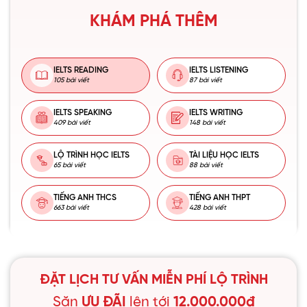
KHÁM PHÁ THÊM
IELTS READING
IELTS LISTENING
105 bài viết
87 bài viết
IELTS SPEAKING
IELTS WRITING
409 bài viết
148 bài viết
LỘ TRÌNH HỌC IELTS
TÀI LIỆU HỌC IELTS
65 bài viết
88 bài viết
TIẾNG ANH THCS
TIẾNG ANH THPT
663 bài viết
428 bài viết
ĐẶT LỊCH TƯ VẤN MIỄN PHÍ LỘ TRÌNH
Săn
ƯU ĐÃI
lên tới
12.000.000đ