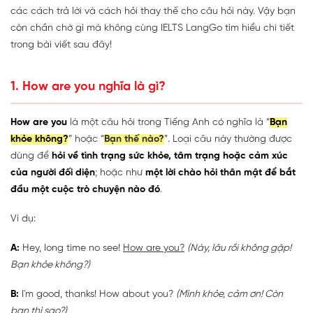
các cách trả lời và cách hỏi thay thế cho câu hỏi này. Vậy bạn
còn chần chờ gì mà không cùng IELTS LangGo tìm hiểu chi tiết
trong bài viết sau đây!
1. How are you nghĩa là gì?
How are you
là một câu hỏi trong Tiếng Anh có nghĩa là “
Bạn
khỏe không?
” hoặc “
Bạn thế nào?
”. Loại câu này thường được
dùng để
hỏi về tình trạng sức khỏe, tâm trạng hoặc cảm xúc
của người đối diện
; hoặc như
một lời chào hỏi thân mật để bắt
đầu một cuộc trò chuyện nào đó
.
Ví dụ:
A:
Hey, long time no see!
How are you?
(Này, lâu rồi không gặp!
Bạn khỏe không?)
B:
I'm good, thanks! How about you?
(Mình khỏe, cảm ơn! Còn
bạn thì sao?)