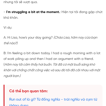
nhưng tôi sẽ vượt qua.
-
I'm struggling a bit at the moment.
: Hiện tại tôi đang gặp chút
khó khăn.
Ví dụ:
A: Hi Lisa, how's your day going?
(Chào Lisa, hôm nay của bạn
thế nào?)
B: I'm feeling a bit down today. I had a rough morning with a lot
of work piling up and then I had an argument with a friend.
(
Hôm nay tôi cảm thấy hơi buồn. Tôi đã có một buổi sáng khó
khăn với chồng chất công việc và sau đó tôi đã cãi nhau với một
người bạn.)
Có thể bạn quan tâm:
Run out of là gì? Từ đồng nghĩa - trái nghĩa và cụm từ
thông dụng