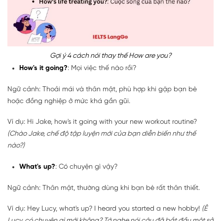
Gợi ý 4 cách nói thay thế How are you?
How's it going?
: Mọi việc thế nào rồi?
Ngữ cảnh: Thoải mái và thân mật, phù hợp khi gặp bạn bè
hoặc đồng nghiệp ở mức khá gần gũi.
Ví dụ: Hi Jake, how's it going with your new workout routine?
(Chào Jake, chế độ tập luyện mới của bạn diễn biến như thế
nào?)
What's up?
: Có chuyện gì vậy?
Ngữ cảnh: Thân mật, thường dùng khi bạn bè rất thân thiết.
Ví dụ: Hey Lucy, what's up? I heard you started a new hobby!
(Ê
Lucy, có chuyện gì mới không? Tớ nghe nói cậu đã bắt đầu một sở