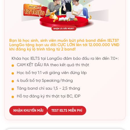
Bạn là học sinh, sinh viên muốn bứt phá band điểm IELTS?
LangGo tặng bạn ưu đãi CỰC LỚN lên tới 12.000.000 VNĐ
khi đăng ký lộ trình tăng từ 2 band!
Khóa học IELTS tại LangGo đảm bảo đầu ra lên đến 7.0+:
CAM KẾT ĐẦU RA theo kết quả thi thật
Học bổ trợ 1:1 với giảng viên đứng lớp
4 buổi bổ trợ Speaking/tháng
Tăng band chỉ sau 1,5 - 2,5 tháng
Hỗ trợ đăng ký thi thật tại BC, IDP
NHẬN KHUYẾN MÃI
TEST IELTS MIỄN PHÍ