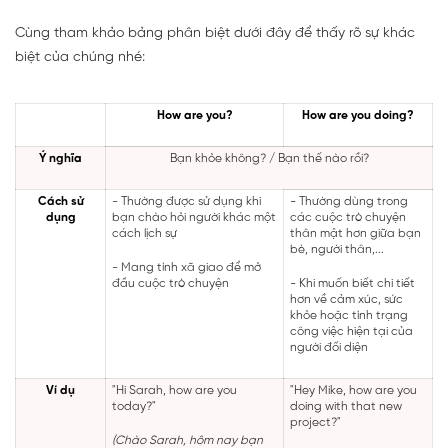
Cùng tham khảo bảng phân biệt dưới đây để thấy rõ sự khác
biệt của chúng nhé:
How are you?
How are you doing?
Ý nghĩa
Bạn khỏe không? / Bạn thế nào rồi?
Cách sử
- Thường được sử dụng khi
- Thường dùng trong
dụng
bạn chào hỏi người khác một
các cuộc trò chuyện
cách lịch sự
thân mật hơn giữa bạn
bè, người thân,...
- Mang tính xã giao để mở
đầu cuộc trò chuyện
- Khi muốn biết chi tiết
hơn về cảm xúc, sức
khỏe hoặc tình trạng
công việc hiện tại của
người đối diện
Ví dụ
"Hi Sarah, how are you
"Hey Mike, how are you
today?"
doing with that new
project?"
(Chào Sarah, hôm nay bạn