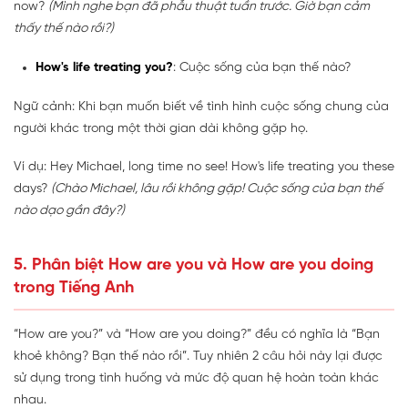
now?
(Mình nghe bạn đã phẫu thuật tuần trước. Giờ bạn cảm
thấy thế nào rồi?)
How's life treating you?
: Cuộc sống của bạn thế nào?
Ngữ cảnh: Khi bạn muốn biết về tình hình cuộc sống chung của
người khác trong một thời gian dài không gặp họ.
Ví dụ: Hey Michael, long time no see! How's life treating you these
days?
(Chào Michael, lâu rồi không gặp! Cuộc sống của bạn thế
nào dạo gần đây?)
5. Phân biệt How are you và How are you doing
trong Tiếng Anh
“How are you?” và “How are you doing?” đều có nghĩa là “Bạn
khoẻ không? Bạn thế nào rồi”. Tuy nhiên 2 câu hỏi này lại được
sử dụng trong tình huống và mức độ quan hệ hoàn toàn khác
nhau.