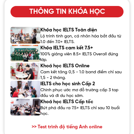
THÔNG TIN KHÓA HỌC
Khóa học IELTS Toàn diện
Lộ trình tinh gọn, cá nhân hóa bắt đầu từ
1.0 đến 7.0+ IELTS.
Khóa IELTS cam kết 7.5+
100% giảng viên 8.5+ IELTS Overall đứng
lớp.
Khoá học IELTS Online
Cam kết tăng 0,5 - 1.0 band điểm chỉ sau
1,5 - 2 tháng.
IELTS cho học sinh Cấp 2
Chinh phục ước mơ đỗ trường cấp 3 top
đầu và đi du học sớm.
Khoá học IELTS Cấp tốc
Bứt phá đầu ra 7.5+ IELTS chỉ sau 10 buổi
học.
>> Test trình độ tiếng Anh online