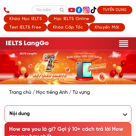
TUYỂN DỤNG
Tìm kiếm
Khóa Học IELTS
Học IELTS Online
Test IELTS Free
Khóa Cấp Tốc
Khuyến Mãi
Trang chủ
/
Học tiếng Anh
/
Từ vựng
Nội dung
1. How are you nghĩa là gì?
2. Cách dùng How are you trong tiếng Anh
How are you là gì? Gợi ý 10+ cách trả lời How
3. Cách trả lời How are you trong từng trường hợp