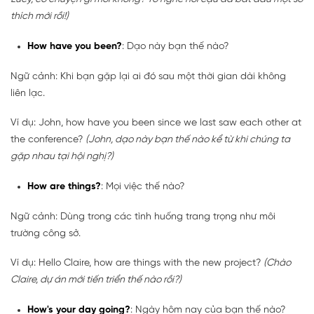
thích mới rồi!)
How have you been?
: Dạo này bạn thế nào?
Ngữ cảnh: Khi bạn gặp lại ai đó sau một thời gian dài không
liên lạc.
Ví dụ: John, how have you been since we last saw each other at
the conference?
(John, dạo này bạn thế nào kể từ khi chúng ta
gặp nhau tại hội nghị?)
How are things?
: Mọi việc thế nào?
Ngữ cảnh: Dùng trong các tình huống trang trọng như môi
trường công sở.
Ví dụ: Hello Claire, how are things with the new project?
(Chào
Claire, dự án mới tiến triển thế nào rồi?)
How's your day going?
: Ngày hôm nay của bạn thế nào?