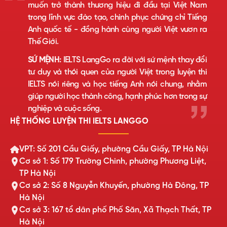
muốn trở thành thương hiệu đi đầu tại Việt Nam
trong lĩnh vực đào tạo, chinh phục chứng chỉ Tiếng
Anh quốc tế - đồng hành cùng người Việt vươn ra
Thế Giới.
SỨ MỆNH:
IELTS LangGo ra đời với sứ mệnh thay đổi
tư duy và thói quen của người Việt trong luyện thi
IELTS nói riêng và học tiếng Anh nói chung, nhằm
giúp người học thành công, hạnh phúc hơn trong sự
nghiệp và cuộc sống.
HỆ THỐNG LUYỆN THI IELTS LANGGO
VPT: Số 201 Cầu Giấy, phường Cầu Giấy, TP Hà Nội
Cơ sở 1: Số 179 Trường Chinh, phường Phương Liệt,
TP Hà Nội
Cơ sở 2: Số 8 Nguyễn Khuyến, phường Hà Đông, TP
Hà Nội
Cơ sở 3: 167 tổ dân phố Phố Săn, Xã Thạch Thất, TP
Hà Nội