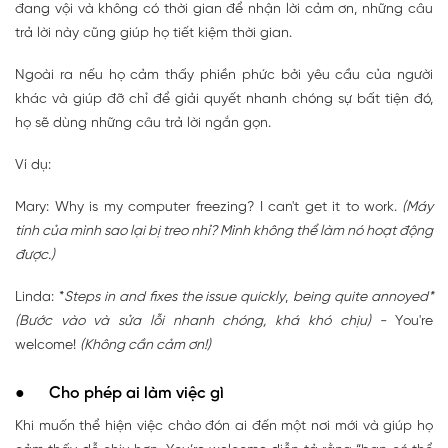
đang vội và không có thời gian để nhận lời cảm ơn, những câu
trả lời này cũng giúp họ tiết kiệm thời gian.
Ngoài ra nếu họ cảm thấy phiền phức bởi yêu cầu của người
khác và giúp đỡ chỉ để giải quyết nhanh chóng sự bất tiện đó,
họ sẽ dùng những câu trả lời ngắn gọn.
Ví dụ:
Mary: Why is my computer freezing? I can't get it to work.
(Máy
tính của mình sao lại bị treo nhỉ? Mình không thể làm nó hoạt động
được.)
Linda: *
Steps in and fixes the issue quickly
,
being quite annoyed*
(Bước vào và sửa lỗi nhanh chóng, khá khó chịu) -
You're
welcome!
(Không cần cảm ơn!)
● Cho phép ai làm việc gì
Khi muốn thể hiện việc chào đón ai đến một nơi mới và giúp họ