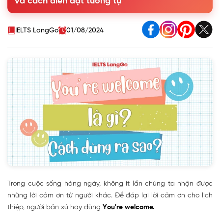
và cách diễn đạt tương tự
4. Các cách diễn đạt tương tự You're welcome
5. Phân biệt cách dùng You’re welcome với Welcome, My
pleasure, Not at all
IELTS LangGo
01/08/2024
6. Mẫu hội thoại sử dụng You're welcome
Trong cuộc sống hàng ngày, không ít lần chúng ta nhận được
những lời cảm ơn từ người khác. Để đáp lại lời cảm ơn cho lịch
thiệp, người bản xứ hay dùng
You're welcome.