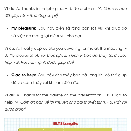
Ví dụ: A: Thanks for helping me. - B. No problem!
(A. Cảm ơn bạn
đã giúp tôi. - B. Không có gì!)
My
pleasure:
Câu này diễn tả rằng bạn rất vui khi giúp đỡ
và việc đó mang lại niềm vui cho bạn.
Ví dụ: A. I really appreciate you covering for me at the meeting. -
B. My pleasure!
(A. Tôi thực sự cảm kích vì bạn đã thay tôi ở cuộc
họp. - B. Rất hân hạnh được giúp đỡ!)
Glad to
help:
Câu này cho thấy bạn hài lòng khi có thể giúp
đỡ và cảm thấy vui khi làm điều đó.
Ví dụ: A. Thanks for the advice on the presentation. - B. Glad to
help!
(A. Cảm ơn bạn về lời khuyên cho bài thuyết trình. - B. Rất vui
được giúp!)