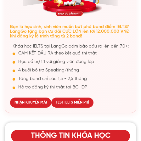
Bạn là học sinh, sinh viên muốn bứt phá band điểm IELTS?
LangGo tặng bạn ưu đãi CỰC LỚN lên tới 12.000.000 VNĐ
khi đăng ký lộ trình tăng từ 2 band!
Khóa học IELTS tại LangGo đảm bảo đầu ra lên đến 7.0+:
CAM KẾT ĐẦU RA theo kết quả thi thật
Học bổ trợ 1:1 với giảng viên đứng lớp
4 buổi bổ trợ Speaking/tháng
Tăng band chỉ sau 1,5 - 2,5 tháng
Hỗ trợ đăng ký thi thật tại BC, IDP
NHẬN KHUYẾN MÃI
TEST IELTS MIỄN PHÍ
THÔNG TIN KHÓA HỌC