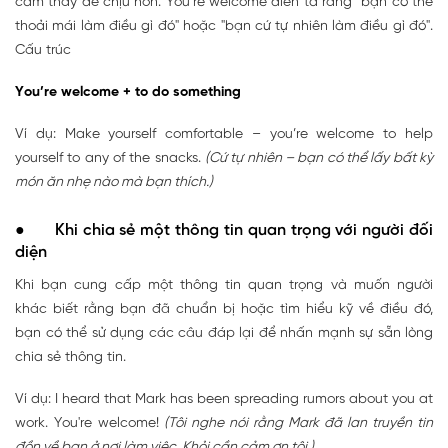
cảm thấy dễ chịu hơn. You’re welcome diễn tả rằng “bạn có thể
thoải mái làm điều gì đó" hoặc "bạn cứ tự nhiên làm điều gì đó".
Cấu trúc
You’re welcome + to do something
Ví dụ: Make yourself comfortable – you’re welcome to help
yourself to any of the snacks.
(Cứ tự nhiên – bạn có thể lấy bất kỳ
món ăn nhẹ nào mà bạn thích.)
● Khi chia sẻ một thông tin quan trọng với người đối
diện
Khi bạn cung cấp một thông tin quan trọng và muốn người
khác biết rằng bạn đã chuẩn bị hoặc tìm hiểu kỹ về điều đó,
bạn có thể sử dụng các câu đáp lại để nhấn mạnh sự sẵn lòng
chia sẻ thông tin.
Ví dụ: I heard that Mark has been spreading rumors about you at
work. You're welcome!
(Tôi nghe nói rằng Mark đã lan truyền tin
đồn về bạn ở nơi làm việc. Khỏi cần cảm ơn tôi.)