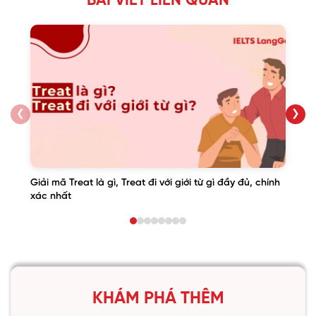
BÀI VIẾT LIÊN QUAN
❮
❯
Giải mã Treat là gì, Treat đi với giới từ gì đầy đủ, chính
xác nhất
KHÁM PHÁ THÊM