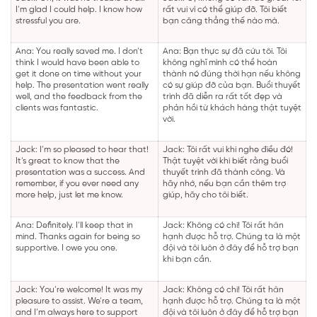
I’m glad I could help. I know how
rất vui vì có thể giúp đỡ. Tôi biết
stressful you are.
bạn căng thẳng thế nào mà.
Ana: You really saved me. I don’t
Ana: Bạn thực sự đã cứu tôi. Tôi
think I would have been able to
không nghĩ mình có thể hoàn
get it done on time without your
thành nó đúng thời hạn nếu không
help. The presentation went really
có sự giúp đỡ của bạn. Buổi thuyết
well, and the feedback from the
trình đã diễn ra rất tốt đẹp và
clients was fantastic.
phản hồi từ khách hàng thật tuyệt
vời.
Jack: I’m so pleased to hear that!
Jack: Tôi rất vui khi nghe điều đó!
It’s great to know that the
Thật tuyệt vời khi biết rằng buổi
presentation was a success. And
thuyết trình đã thành công. Và
remember, if you ever need any
hãy nhớ, nếu bạn cần thêm trợ
more help, just let me know.
giúp, hãy cho tôi biết.
Ana: Definitely. I’ll keep that in
Jack: Không có chi! Tôi rất hân
mind. Thanks again for being so
hạnh được hỗ trợ. Chúng ta là một
supportive. I owe you one.
đội và tôi luôn ở đây để hỗ trợ bạn
khi bạn cần.
Jack: You’re welcome! It was my
Jack: Không có chi! Tôi rất hân
pleasure to assist. We’re a team,
hạnh được hỗ trợ. Chúng ta là một
and I’m always here to support
đội và tôi luôn ở đây để hỗ trợ bạn