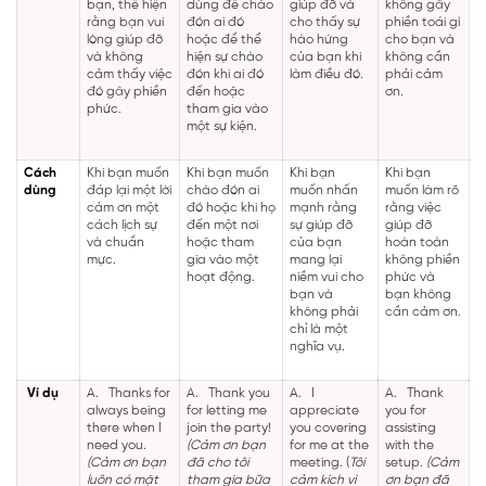
bạn, thể hiện
dùng để chào
giúp đỡ và
không gây
rằng bạn vui
đón ai đó
cho thấy sự
phiền toái gì
lòng giúp đỡ
hoặc để thể
hào hứng
cho bạn và
và không
hiện sự chào
của bạn khi
không cần
cảm thấy việc
đón khi ai đó
làm điều đó.
phải cảm
đó gây phiền
đến hoặc
ơn.
phức.
tham gia vào
một sự kiện.
Cách
Khi bạn muốn
Khi bạn muốn
Khi bạn
Khi bạn
dùng
đáp lại một lời
chào đón ai
muốn nhấn
muốn làm rõ
cảm ơn một
đó hoặc khi họ
mạnh rằng
rằng việc
cách lịch sự
đến một nơi
sự giúp đỡ
giúp đỡ
và chuẩn
hoặc tham
của bạn
hoàn toàn
mực.
gia vào một
mang lại
không phiền
hoạt động.
niềm vui cho
phức và
bạn và
bạn không
không phải
cần cảm ơn.
chỉ là một
nghĩa vụ.
Ví dụ
A.
Thanks for
A.
Thank you
A.
I
A.
Thank
always being
for letting me
appreciate
you for
there when I
join the party!
you covering
assisting
need you.
(Cảm ơn bạn
for me at the
with the
(Cảm ơn bạn
đã cho tôi
meeting. (
Tôi
setup.
(Cảm
luôn có mặt
tham gia bữa
cảm kích vì
ơn bạn đã