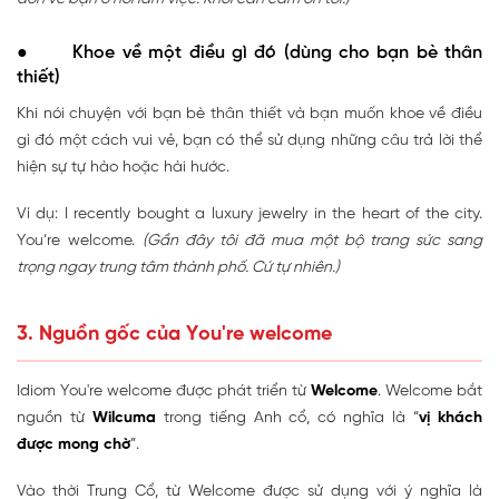
● Khoe về một điều gì đó (dùng cho bạn bè thân
thiết)
Khi nói chuyện với bạn bè thân thiết và bạn muốn khoe về điều
gì đó một cách vui vẻ, bạn có thể sử dụng những câu trả lời thể
hiện sự tự hào hoặc hài hước.
Ví dụ: I recently bought a luxury jewelry in the heart of the city.
You’re welcome.
(Gần đây tôi đã mua một bộ trang sức sang
trọng ngay trung tâm thành phố. Cứ tự nhiên.)
3. Nguồn gốc của You're welcome
Idiom You're welcome được phát triển từ
Welcome
. Welcome bắt
nguồn từ
Wilcuma
trong tiếng Anh cổ, có nghĩa là “
vị khách
được mong chờ
”.
Vào thời Trung Cổ, từ Welcome được sử dụng với ý nghĩa là