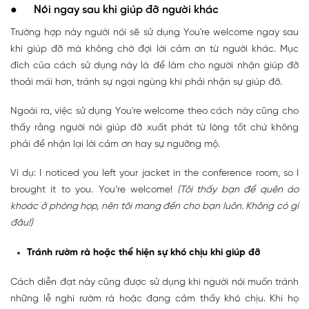
● Nói ngay sau khi giúp đỡ người khác
Trường hợp này người nói sẽ sử dụng You're welcome ngay sau
khi giúp đỡ mà không chờ đợi lời cảm ơn từ người khác. Mục
đích của cách sử dụng này là để làm cho người nhận giúp đỡ
thoải mái hơn, tránh sự ngại ngùng khi phải nhận sự giúp đỡ.
Ngoài ra, việc sử dụng You're welcome theo cách này cũng cho
thấy rằng người nói giúp đỡ xuất phát từ lòng tốt chứ không
phải để nhận lại lời cảm ơn hay sự ngưỡng mộ.
Ví dụ: I noticed you left your jacket in the conference room, so I
brought it to you. You’re welcome!
(Tôi thấy bạn để quên áo
khoác ở phòng họp, nên tôi mang đến cho bạn luôn. Không có gì
đâu!)
Tránh rườm rà hoặc thể hiện sự khó chịu khi giúp đỡ
Cách diễn đạt này cũng được sử dụng khi người nói muốn tránh
những lễ nghi rườm rà hoặc đang cảm thấy khó chịu. Khi họ