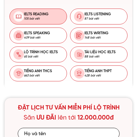
IELTS READING
IELTS LISTENING
105 bài viết
87 bài viết
IELTS SPEAKING
IELTS WRITING
409 bài viết
148 bài viết
LỘ TRÌNH HỌC IELTS
TÀI LIỆU HỌC IELTS
65 bài viết
88 bài viết
TIẾNG ANH THCS
TIẾNG ANH THPT
663 bài viết
428 bài viết
ĐẶT LỊCH TƯ VẤN MIỄN PHÍ LỘ TRÌNH
Săn
ƯU ĐÃI
lên tới
12.000.000đ