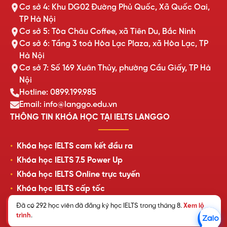
Cơ sở 4: Khu DG02 Đường Phủ Quốc, Xã Quốc Oai,
TP Hà Nội
Cơ sở 5: Tòa Châu Coffee, xã Tiên Du, Bắc Ninh
Cơ sở 6: Tầng 3 toà Hòa Lạc Plaza, xã Hòa Lạc, TP
Hà Nội
Cơ sở 7: Số 169 Xuân Thủy, phường Cầu Giấy, TP Hà
Nội
Hotline: 0899.199.985
Email: info@langgo.edu.vn
THÔNG TIN KHÓA HỌC TẠI IELTS LANGGO
Khóa học IELTS cam kết đầu ra
Khóa học IELTS 7.5 Power Up
Khóa học IELTS Online trực tuyến
Khóa học IELTS cấp tốc
Lịch khai giảng lớp học mới nhất
Đã có 292 học viên đã đăng ký học IELTS trong tháng 8.
Xem lộ
trình
.
Review của học viên LangGo