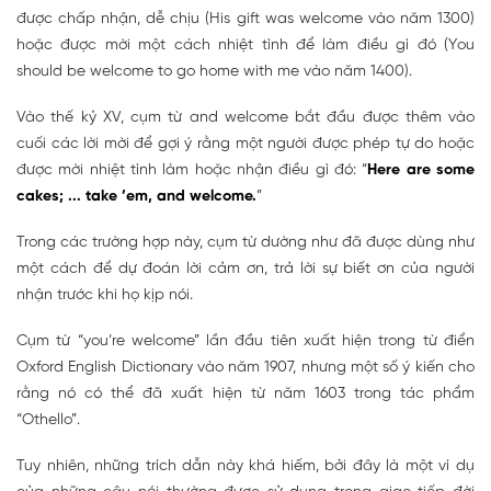
được chấp nhận, dễ chịu (His gift was welcome vào năm 1300)
hoặc được mời một cách nhiệt tình để làm điều gì đó (You
should be welcome to go home with me vào năm 1400).
Vào thế kỷ XV, cụm từ and welcome bắt đầu được thêm vào
cuối các lời mời để gợi ý rằng một người được phép tự do hoặc
được mời nhiệt tình làm hoặc nhận điều gì đó: “
Here are some
cakes; ... take ’em, and welcome.
”
Trong các trường hợp này, cụm từ dường như đã được dùng như
một cách để dự đoán lời cảm ơn, trả lời sự biết ơn của người
nhận trước khi họ kịp nói.
Cụm từ “you’re welcome” lần đầu tiên xuất hiện trong từ điển
Oxford English Dictionary vào năm 1907, nhưng một số ý kiến cho
rằng nó có thể đã xuất hiện từ năm 1603 trong tác phẩm
“Othello”.
Tuy nhiên, những trích dẫn này khá hiếm, bởi đây là một ví dụ