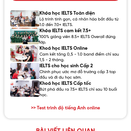
Khóa học IELTS Toàn diện
Lộ trình tinh gọn, cá nhân hóa bắt đầu từ
1.0 đến 7.0+ IELTS.
Khóa IELTS cam kết 7.5+
100% giảng viên 8.5+ IELTS Overall đứng
lớp.
Khoá học IELTS Online
Cam kết tăng 0,5 - 1.0 band điểm chỉ sau
1,5 - 2 tháng.
IELTS cho học sinh Cấp 2
Chinh phục ước mơ đỗ trường cấp 3 top
đầu và đi du học sớm.
Khoá học IELTS Cấp tốc
Bứt phá đầu ra 7.5+ IELTS chỉ sau 10 buổi
học.
>> Test trình độ tiếng Anh online