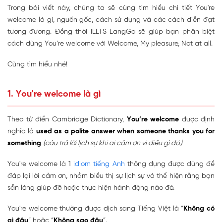
Trong bài viết này, chúng ta sẽ cùng tìm hiểu chi tiết You're
welcome là gì, nguồn gốc, cách sử dụng và các cách diễn đạt
tương đương. Đồng thời IELTS LangGo sẽ giúp bạn phân biệt
cách dùng You’re welcome với Welcome, My pleasure, Not at all.
Cùng tìm hiểu nhé!
1. You're welcome là gì
Theo từ điển Cambridge Dictionary,
You’re welcome
được định
nghĩa là
used as a polite answer when someone thanks you for
something
(câu trả lời lịch sự khi ai cảm ơn vì điều gì đó.)
You're welcome là 1
idiom tiếng Anh
thông dụng được dùng để
đáp lại lời cảm ơn, nhằm biểu thị sự lịch sự và thể hiện rằng bạn
sẵn lòng giúp đỡ hoặc thực hiện hành động nào đó.
You're welcome thường được dịch sang Tiếng Việt là “
Không có
gì đâu
” hoặc “
Không sao đâu
”.