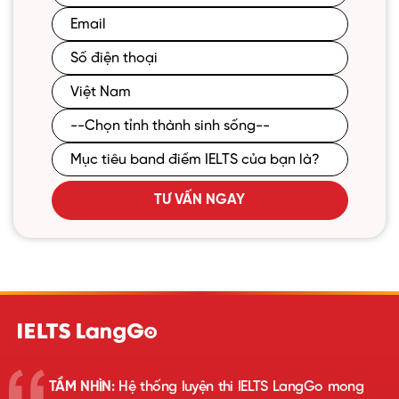
TƯ VẤN NGAY
TẦM NHÌN:
Hệ thống luyện thi IELTS LangGo mong