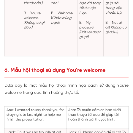
khi tôi cần.)
tiệc!
bạn đã thay
giúp đỡ
tôi ở cuộc
trong việc
họp.
chuẩn bị.)
B.
You’re
B.
Welcome!
welcome.
(
Chào mừng
(
Không có gì
bạn!)
B.
My
B.
Not at
đâu.)
pleasure!
all!
Không có
(Rất vui được
gì đâu!)
giúp!)
6. Mẫu hội thoại sử dụng You're welcome
Dưới đây là một mẫu hội thoại minh họa cách sử dụng You're
welcome trong các tình huống thực tế.
Ana: I wanted to say thank you for
Ana: Tôi muốn cảm ơn bạn vì đã
staying late last night to help me
thức khuya tối qua để giúp tôi
finish the presentation.
hoàn thành bài thuyết trình.
Jack: Oh, it was no trouble at all!
Jack: Ồ, không có vấn đề gì cả! Tôi