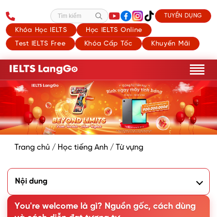
TUYỂN DỤNG
Tìm kiếm
Khóa Học IELTS
Học IELTS Online
Test IELTS Free
Khóa Cấp Tốc
Khuyến Mãi
Trang chủ
/
Học tiếng Anh
/
Từ vựng
Nội dung
1. You're welcome là gì
2. Cách dùng You're welcome
You're welcome là gì? Nguồn gốc, cách dùng
3. Nguồn gốc của You're welcome