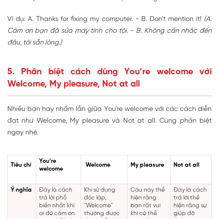
Ví dụ: A. Thanks for fixing my computer. - B. Don’t mention it!
(A.
Cảm ơn bạn đã sửa máy tính cho tôi. - B. Không cần nhắc đến
đâu, tôi sẵn lòng.)
5. Phân biệt cách dùng You’re welcome với
Welcome, My pleasure, Not at all
Nhiều bạn hay nhầm lẫn giữa You're welcome với các cách diễn
đạt như Welcome, My pleasure và Not at all. Cùng phân biệt
ngay nhé.
You’re
Tiêu chí
Welcome
My pleasure
Not at all
welcome
Ý nghĩa
Đây là cách
Khi sử dụng
Câu này thể
Đây là cách
trả lời phổ
độc lập,
hiện rằng
trả lời thể
biến nhất khi
"Welcome"
bạn rất vui
hiện rằng sự
ai đó cảm ơn
thường được
khi có thể
giúp đỡ