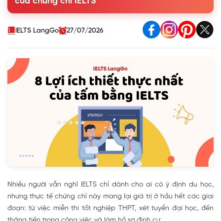
của chứng chỉ IELTS
nghiệp
4. Học bổng du học
5. Thăng tiến trong công việc
IELTS LangGo
27/07/2026
6. Đạt tiêu chuẩn xét hồ sơ định cư nước ngoài
7. Tăng tư duy phản biện, kỹ năng viết luận, quản lý thời
gian
8. Tự tin giao tiếp quốc tế, mở rộng mạng lưới quan hệ
9. Câu hỏi thường gặp về những lợi ích khi học IELTS
Nhiều người vẫn nghĩ IELTS chỉ dành cho ai có ý định du học,
nhưng thực tế chứng chỉ này mang lại giá trị ở hầu hết các giai
đoạn: từ việc miễn thi tốt nghiệp THPT, xét tuyển đại học, đến
thăng tiến trong công việc và làm hồ sơ định cư.