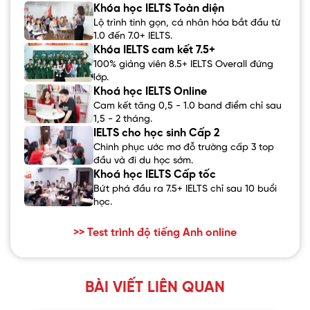
Khóa học IELTS Toàn diện
Lộ trình tinh gọn, cá nhân hóa bắt đầu từ
1.0 đến 7.0+ IELTS.
Khóa IELTS cam kết 7.5+
100% giảng viên 8.5+ IELTS Overall đứng
lớp.
Khoá học IELTS Online
Cam kết tăng 0,5 - 1.0 band điểm chỉ sau
1,5 - 2 tháng.
IELTS cho học sinh Cấp 2
Chinh phục ước mơ đỗ trường cấp 3 top
đầu và đi du học sớm.
Khoá học IELTS Cấp tốc
Bứt phá đầu ra 7.5+ IELTS chỉ sau 10 buổi
học.
>> Test trình độ tiếng Anh online
BÀI VIẾT LIÊN QUAN