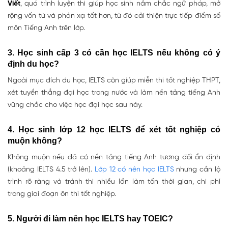
Viết
, quá trình luyện thi giúp học sinh
nắm chắc ngữ pháp, mở
rộng vốn từ và phản xạ tốt hơn
, từ đó cải thiện trực tiếp điểm số
môn Tiếng Anh trên lớp.
3. Học sinh cấp 3 có cần học IELTS nếu không có ý
định du học?
Ngoài mục đích du học, IELTS còn giúp
miễn thi tốt nghiệp THPT,
xét tuyển thẳng đại học trong nước
và làm nền tảng tiếng Anh
vững chắc cho việc học đại học sau này.
4. Học sinh lớp 12 học IELTS để xét tốt nghiệp có
muộn không?
Không muộn nếu đã có nền tảng tiếng Anh
tương đối ổn định
(khoảng IELTS 4.5 trở lên).
Lớp 12 có nên học IELTS
nhưng cần lộ
trình rõ ràng và tránh thi nhiều lần làm tốn thời gian, chi phí
trong giai đoạn ôn thi tốt nghiệp.
5. Người đi làm nên học IELTS hay TOEIC?