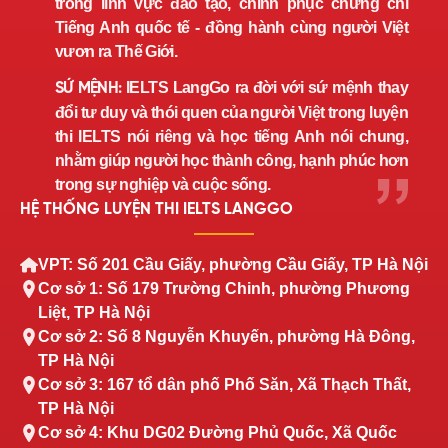
trong lĩnh vực đào tạo, chinh phục chứng chỉ
Tiếng Anh quốc tế - đồng hành cùng người Việt
vươn ra Thế Giới.
IELTS LangGo ra đời với sứ mệnh thay
SỨ MỆNH:
đổi tư duy và thói quen của người Việt trong luyện
thi IELTS nói riêng và học tiếng Anh nói chung,
nhằm giúp người học thành công, hạnh phúc hơn
trong sự nghiệp và cuộc sống.
HỆ THỐNG LUYỆN THI IELTS LANGGO
VPT: Số 201 Cầu Giấy, phường Cầu Giấy, TP Hà Nội
Cơ sở 1: Số 179 Trường Chinh, phường Phương
Liệt, TP Hà Nội
Cơ sở 2: Số 8 Nguyễn Khuyến, phường Hà Đông,
TP Hà Nội
Cơ sở 3: 167 tổ dân phố Phố Săn, Xã Thạch Thất,
TP Hà Nội
Cơ sở 4: Khu DG02 Đường Phủ Quốc, Xã Quốc