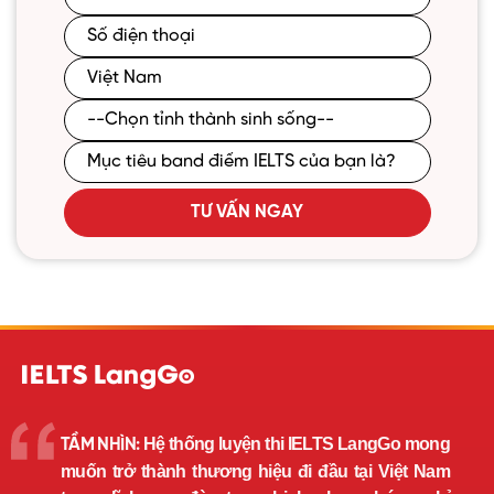
TƯ VẤN NGAY
Hệ thống luyện thi IELTS LangGo mong
TẦM NHÌN:
muốn trở thành thương hiệu đi đầu tại Việt Nam