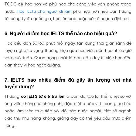
TOEIC dễ học hơn và phù hợp cho công việc văn phòng trong
nước.
Học IELTS cho người đi làm
phù hợp hơn nếu bạn hướng
tới công ty đa quốc gia, học lên cao hoặc có kế hoạch định cư.
6. Người đi làm học IELTS thế nào cho hiệu quả?
Học đều đặn 30-60 phút mỗi ngày, tận dụng thời gian rảnh
để
luyện nghe/từ vựng thường hiệu quả hơn việc dồn học nhiều giờ
vào cuối tuần. Quan trọng nhất là bạn cần duy trì việc học đều
đặn thay vì học ngắt quãng.
7. IELTS bao nhiêu điểm đủ gây ấn tượng với nhà
tuyển dụng?
Thường
có IELTS từ 6.5 trở lên
là bạn đã tạo lợi thế rõ rệt so với
ứng viên không có chứng chỉ, đặc biệt ở các vị trí cần giao tiếp
hoặc làm việc trực tiếp với đối tác nước ngoài. Một số ngành
đặc thù như hàng không, giảng dạy có thể yêu cầu mức điểm
riêng.