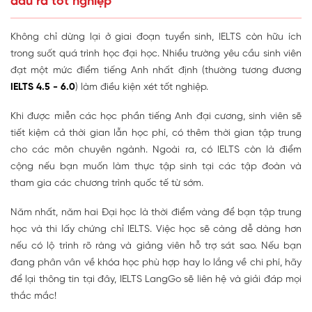
đầu ra tốt nghiệp
Không chỉ dừng lại ở giai đoạn tuyển sinh, IELTS còn hữu ích
trong suốt quá trình học đại học. Nhiều trường yêu cầu sinh viên
đạt một mức điểm tiếng Anh nhất định (thường tương đương
IELTS 4.5 - 6.0
) làm điều kiện xét tốt nghiệp.
Khi được miễn các học phần tiếng Anh đại cương, sinh viên sẽ
tiết kiệm cả thời gian lẫn học phí, có thêm thời gian tập trung
cho các môn chuyên ngành. Ngoài ra, có IELTS còn là điểm
cộng nếu bạn muốn làm thực tập sinh tại các tập đoàn và
tham gia các chương trình quốc tế từ sớm.
Năm nhất, năm hai Đại học là thời điểm vàng để bạn tập trung
học và thi lấy chứng chỉ IELTS. Việc học sẽ càng dễ dàng hơn
nếu có lộ trình rõ ràng và giảng viên hỗ trợ sát sao. Nếu bạn
đang phân vân về khóa học phù hợp hay lo lắng về chi phí, hãy
để lại thông tin tại đây, IELTS LangGo sẽ liên hệ và giải đáp mọi
thắc mắc!