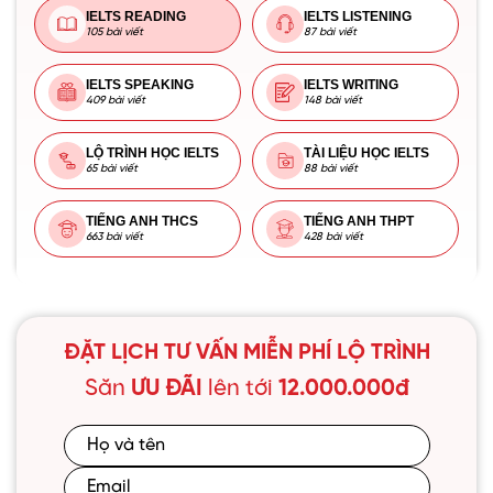
IELTS READING
IELTS LISTENING
105 bài viết
87 bài viết
IELTS SPEAKING
IELTS WRITING
409 bài viết
148 bài viết
LỘ TRÌNH HỌC IELTS
TÀI LIỆU HỌC IELTS
65 bài viết
88 bài viết
TIẾNG ANH THCS
TIẾNG ANH THPT
663 bài viết
428 bài viết
ĐẶT LỊCH TƯ VẤN MIỄN PHÍ LỘ TRÌNH
Săn
ƯU ĐÃI
lên tới
12.000.000đ