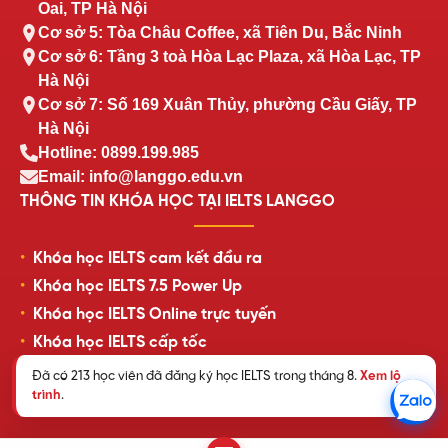
Oai, TP Hà Nội
Cơ sở 5: Tòa Châu Coffee, xã Tiên Du, Bắc Ninh
Cơ sở 6: Tầng 3 toà Hòa Lạc Plaza, xã Hòa Lạc, TP
Hà Nội
Cơ sở 7: Số 169 Xuân Thủy, phường Cầu Giấy, TP
Hà Nội
Hotline: 0899.199.985
Email: info@langgo.edu.vn
THÔNG TIN KHÓA HỌC TẠI IELTS LANGGO
Khóa học IELTS cam kết đầu ra
Khóa học IELTS 7.5 Power Up
Khóa học IELTS Online trực tuyến
Khóa học IELTS cấp tốc
Lịch khai giảng lớp học mới nhất
Review của học viên LangGo