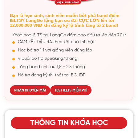
Bạn là học sinh, sinh viên muốn bứt phá band điểm
IELTS? LangGo tặng bạn ưu đãi CỰC LỚN lên tới
12.000.000 VNĐ khi đăng ký lộ trình tăng từ 2 band!
Khóa học IELTS tại LangGo đảm bảo đầu ra lên đến 7.0+:
CAM KẾT ĐẦU RA theo kết quả thi thật
Học bổ trợ 1:1 với giảng viên đứng lớp
4 buổi bổ trợ Speaking/tháng
Tăng band chỉ sau 1,5 - 2,5 tháng
Hỗ trợ đăng ký thi thật tại BC, IDP
NHẬN KHUYẾN MÃI
TEST IELTS MIỄN PHÍ
THÔNG TIN KHÓA HỌC