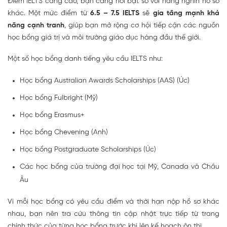
Điểm IELTS càng cao, bạn càng nổi bật so với hàng nghìn hồ sơ
khác. Một mức điểm từ
6.5 – 7.5 IELTS
sẽ
gia tăng mạnh khả
năng cạnh tranh
, giúp bạn mở rộng cơ hội tiếp cận các nguồn
học bổng giá trị và môi trường giáo dục hàng đầu thế giới.
Một số học bổng danh tiếng yêu cầu IELTS như:
Học bổng Australian Awards Scholarships (AAS) (Úc)
Học bổng Fulbright (Mỹ)
Học bổng Erasmus+
Học bổng Chevening (Anh)
Học bổng Postgraduate Scholarships (Úc)
Các học bổng của trường đại học tại Mỹ, Canada và Châu
Âu
Vì mỗi học bổng có yêu cầu điểm và thời hạn nộp hồ sơ khác
nhau, bạn nên tra cứu thông tin cập nhật trực tiếp từ trang
chính thức của từng học bổng trước khi lên kế hoạch ôn thi.