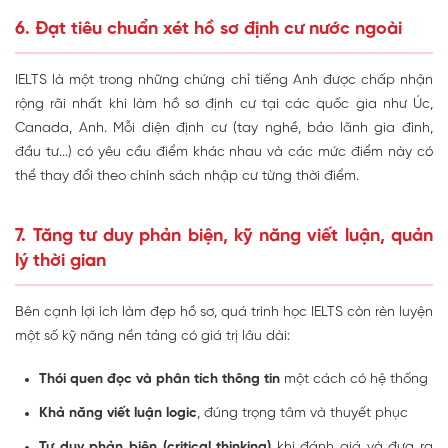
6. Đạt tiêu chuẩn xét hồ sơ định cư nước ngoài
IELTS là một trong những chứng chỉ tiếng Anh được chấp nhận
rộng rãi nhất khi làm hồ sơ định cư tại các quốc gia như Úc,
Canada, Anh. Mỗi diện định cư (tay nghề, bảo lãnh gia đình,
đầu tư...) có yêu cầu điểm khác nhau và các mức điểm này có
thể thay đổi theo chính sách nhập cư từng thời điểm.
7. Tăng tư duy phản biện, kỹ năng viết luận, quản
lý thời gian
Bên cạnh lợi ích làm đẹp hồ sơ, quá trình học IELTS còn rèn luyện
một số kỹ năng nền tảng có giá trị lâu dài:
Thói quen đọc và phân tích thông tin
một cách có hệ thống
Khả năng viết luận logic
, đúng trọng tâm và thuyết phục
Tư duy phản biện (critical thinking)
khi đánh giá và đưa ra