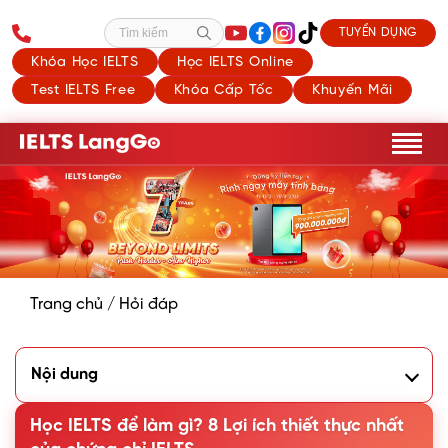
TUYỂN DỤNG
Tìm kiếm
Khóa Học IELTS
Học IELTS Online
Test IELTS Free
Khóa Cấp Tốc
Khuyến Mãi
Trang chủ
/
Hỏi đáp
Nội dung
1. Miễn thi tốt nghiệp THPT môn Anh
2. Xét tuyển thẳng/ cộng điểm ưu tiên đại học
Học IELTS để làm gì? 8 Lợi ích thiết thực nhất
3. Miễn học phần tiếng Anh tại đại học và chuẩn đầu ra tốt