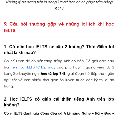
Những lý do đáng tiền là động lực để bạn chinh phục tấm bằng
IELTS
9. Câu hỏi thường gặp về những lợi ích khi học
IELTS
1. Có nên học IELTS từ cấp 2 không? Thời điểm tốt
nhất là khi nào?
Có, nếu con đã có nền tảng tiếng Anh cơ bản
. Để giải đáp câu
hỏi
nên học IELTS từ lớp mấy
của phụ huynh, giảng viên IELTS
LangGo khuyến nghị
học từ
lớp 7-8
,
giai đoạn trẻ tiếp thu ngôn
ngữ tốt và còn nhiều thời gian ôn luyện trước các kỳ thi quan
trọng.
2. Học IELTS có giúp cải thiện tiếng Anh trên lớp
không?
Có vì IELTS đánh giá đồng đều cả 4 kỹ năng Nghe - Nói - Đọc -