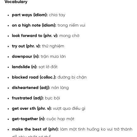
Vocabulary
part ways (idiom):
chia tay
on a high note (idiom):
trong niềm vui
look forward to (phr. v):
mong chờ
try out (phr. v):
thử nghiệm
downpour (n):
trận mưa lớn
landslide (n):
sạt lở đất
blocked road (colloc.):
đường bị chặn
disheartened (adj):
nản lòng
frustrated (adj):
bực bội
get over sth (phr. v):
vượt qua điều gì
get-together (n):
cuộc họp mặt
make the best of (phr):
làm một tình huống ko vui trở thành