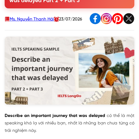
was delayed Part 2 + Part 3
delayed
3. Describe an important journey that was delayed Part 3:
Questions & Answers
Ms. Nguyễn Thanh Hải
23/07/2026
Describe an important journey that was delayed
có thể là một
speaking khá lạ với nhiều bạn, nhất là những bạn chưa từng có
trải nghiệm này.