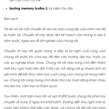
dễ chịu nhất có thể
lasting memory (colloc.):
kỷ niệm lâu dài
Bản dịch:
Tôi sẽ nói về một chuyến đi với các bạn cùng lớp của mình mà đã
bị hoãn lại. Chuyến đi này được lên kế hoạch vào tháng 6 vào 5
năm trước, ngay sau lễ tốt nghiệp của chúng tôi.
Chuyến đi này rất quan trọng vì đây là kỳ nghỉ cuối cùng của
chúng tôi trước khi chia tay để đến các trường đại học hoặc có
các sự nghiệp khác nhau. Chúng tôi rất hào hứng chờ đến thăm
một khu nghỉ mát trên đồi ở Đà Lạt, nổi tiếng với sự thanh lịch và
yên bình để kết thúc năm học cuối cùng của chúng tôi trong niềm
vui. Chúng tôi cũng mong chờ được thử các hoạt động khác nhau
như leo núi, cắm trại và tham quan.
Tuy nhiên, một trận mưa lớn và sạt lở đất buộc chúng tôi phải hủy
chuyến đi trước 3 ngày khi khởi hành. Đường đến khu nghỉ mát bị
chặn nên không thể tiếp cận được, và chúng tôi đã rất nản lòng