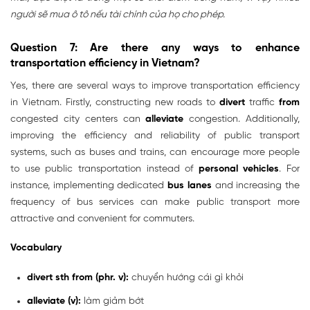
người sẽ mua ô tô nếu tài chính của họ cho phép.
Question 7: Are there any ways to enhance
transportation efficiency in Vietnam?
Yes, there are several ways to improve transportation efficiency
in Vietnam. Firstly, constructing new roads to
divert
traffic
from
congested city centers can
alleviate
congestion. Additionally,
improving the efficiency and reliability of public transport
systems, such as buses and trains, can encourage more people
to use public transportation instead of
personal vehicles
. For
instance, implementing dedicated
bus lanes
and increasing the
frequency of bus services can make public transport more
attractive and convenient for commuters.
Vocabulary
divert sth from (phr. v):
chuyển hướng cái gì khỏi
alleviate (v):
làm giảm bớt