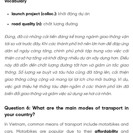
Vocabulary
launch project (colloc.):
khởi động dự án
road quality (n):
chất lượng đường
Đúng, đã có những cải tiến đáng kể trong ngành giao thông vận
tải so với trước đây. Khi các thành phố trở nên lớn hơn để đáp ứng
dân số ngày càng tăng, chính phủ phải tập trung vào việc cải
thiện cơ sở hạ tầng và khởi động nhiều dự án xây dựng hơn. Điều
này đã dẫn đến chất lượng đường tốt hơn và giảm ùn tắc giao
thông. Số lượng xe buýt và tàu hỏa cũng đã tăng lên, cải thiện
giao thông công cộng và mang lại lợi ích cho môi trường. Ví dụ,
việc giới thiệu hệ thống tàu điện ngầm ở các thành phố lớn đã
biến đổi giao thông và giảm việc sử dụng xe hơi cá nhân.
Question 6: What are the main modes of transport in
your country?
In Vietnam, common means of transport include motorbikes and
cars. Motorbikes are popular due to their
affordability
and