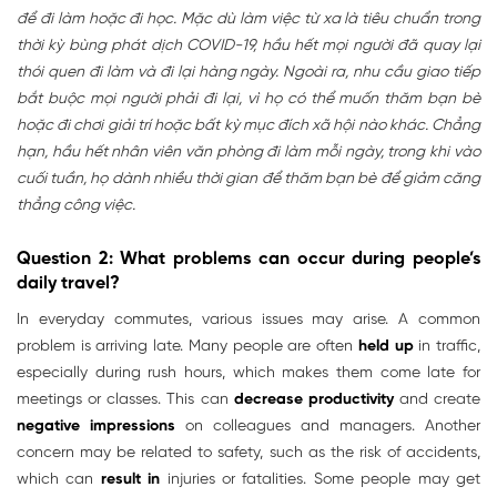
để đi làm hoặc đi học. Mặc dù làm việc từ xa là tiêu chuẩn trong
thời kỳ bùng phát dịch COVID-19, hầu hết mọi người đã quay lại
thói quen đi làm và đi lại hàng ngày. Ngoài ra, nhu cầu giao tiếp
bắt buộc mọi người phải đi lại, vì họ có thể muốn thăm bạn bè
hoặc đi chơi giải trí hoặc bất kỳ mục đích xã hội nào khác. Chẳng
hạn, hầu hết nhân viên văn phòng đi làm mỗi ngày, trong khi vào
cuối tuần, họ dành nhiều thời gian để thăm bạn bè để giảm căng
thẳng công việc.
Question 2: What problems can occur during people’s
daily travel?
In everyday commutes, various issues may arise. A common
problem is arriving late. Many people are often
held up
in traffic,
especially during rush hours, which makes them come late for
meetings or classes. This can
decrease productivity
and create
negative impressions
on colleagues and managers. Another
concern may be related to safety, such as the risk of accidents,
which can
result in
injuries or fatalities. Some people may get