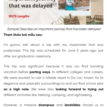
Sample Describe an important journey that has been delayed
Tham khảo bài mẫu sau:
I’m gonna talk about a trip with my classmates that was
postponed. This trip was scheduled for June 5 years ago, just
after our graduation ceremony.
This trip was significant because it was our final bonding
vacation before
parting ways
to different colleges and careers.
We were excited to visit a hillside resort in Da Lat, known for its
elegance and peaceful surroundings to end our final school year
on a high note
. We were also
looking forward to
trying out
different activities like trekking, camping, and sightseeing.
However, a massive
downpour
and
landslides
forced us to