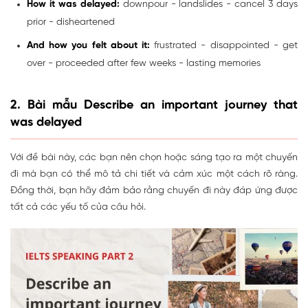
How it was delayed:
downpour - landslides - cancel 3 days
prior - disheartened
And how you felt about it:
frustrated - disappointed - get
over - proceeded after few weeks - lasting memories
2. Bài mẫu Describe an important journey that
was delayed
Với đề bài này, các bạn nên chọn hoặc sáng tạo ra một chuyến
đi mà bạn có thể mô tả chi tiết và cảm xúc một cách rõ ràng.
Đồng thời, bạn hãy đảm bảo rằng chuyến đi này đáp ứng được
tất cả các yếu tố của câu hỏi.