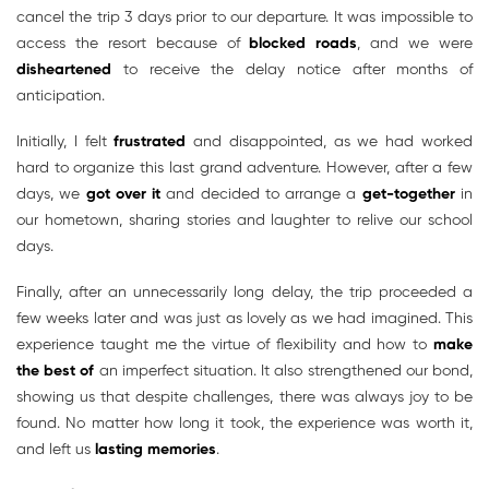
cancel the trip 3 days prior to our departure. It was impossible to
access the resort because of
blocked roads
, and we were
disheartened
to receive the delay notice after months of
anticipation.
Initially, I felt
frustrated
and disappointed, as we had worked
hard to organize this last grand adventure. However, after a few
days, we
got over it
and decided to arrange a
get-together
in
our hometown, sharing stories and laughter to relive our school
days.
Finally, after an unnecessarily long delay, the trip proceeded a
few weeks later and was just as lovely as we had imagined. This
experience taught me the virtue of flexibility and how to
make
the best of
an imperfect situation. It also strengthened our bond,
showing us that despite challenges, there was always joy to be
found. No matter how long it took, the experience was worth it,
and left us
lasting memories
.