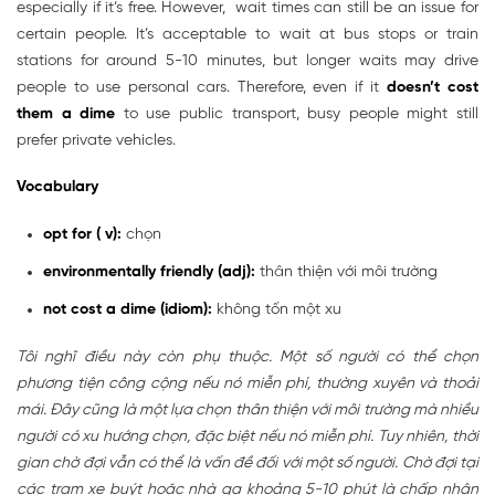
especially if it’s free. However, wait times can still be an issue for
certain people. It’s acceptable to wait at bus stops or train
stations for around 5-10 minutes, but longer waits may drive
people to use personal cars. Therefore, even if it
doesn’t cost
them a dime
to use public transport, busy people might still
prefer private vehicles.
Vocabulary
opt for (
v):
chọn
environmentally friendly (adj):
thân thiện với môi trường
not cost a dime (idiom):
không tốn một xu
Tôi nghĩ điều này còn phụ thuộc. Một số người có thể chọn
phương tiện công cộng nếu nó miễn phí, thường xuyên và thoải
mái. Đây cũng là một lựa chọn thân thiện với môi trường mà nhiều
người có xu hướng chọn, đặc biệt nếu nó miễn phí. Tuy nhiên, thời
gian chờ đợi vẫn có thể là vấn đề đối với một số người. Chờ đợi tại
các trạm xe buýt hoặc nhà ga khoảng 5-10 phút là chấp nhận