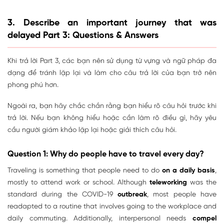
3. Describe an important journey that was
delayed Part 3: Questions & Answers
Khi trả lời Part 3, các bạn nên sử dụng từ vựng và ngữ pháp đa
dạng để tránh lặp lại và làm cho câu trả lời của bạn trở nên
phong phú hơn.
Ngoài ra, bạn hãy chắc chắn rằng bạn hiểu rõ câu hỏi trước khi
trả lời. Nếu bạn không hiểu hoặc cần làm rõ điều gì, hãy yêu
cầu người giám khảo lặp lại hoặc giải thích câu hỏi.
Question 1: Why do people have to travel every day?
Traveling is something that people need to do
on a daily basis
,
mostly to attend work or school. Although
teleworking
was the
standard during the COVID-19
outbreak
, most people have
readapted to a routine that involves going to the workplace and
daily commuting. Additionally, interpersonal needs
compel