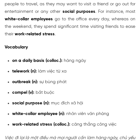
people to travel, as they may want to visit a friend or go out for
entertainment or any other
social purposes
. For instance, most
white-collar employees
go to the office every day, whereas on
the weekend, they spend significant time visiting friends to ease
their
work-related stress
.
Vocabulary
on a daily basis (colloc.):
hàng ngày
telework (n):
làm việc từ xa
outbreak (n):
sự bùng phát
compel (v):
bắt buộc
social purpose (n):
mục đích xã hội
white-collar employee (n):
nhân viên văn phòng
work-related stress (colloc.):
căng thẳng công việc
Việc đi lại là một điều mà mọi người cần làm hàng ngày, chủ yếu