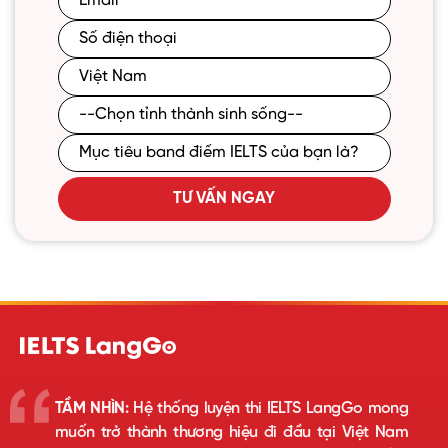
TƯ VẤN NGAY
TẦM NHÌN:
Hệ thống luyện thi IELTS LangGo mong
muốn trở thành thương hiệu đi đầu tại Việt Nam