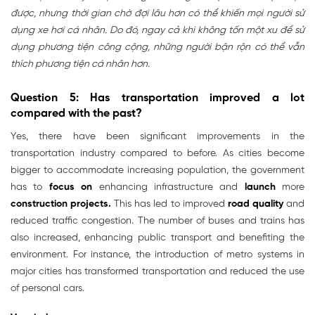
được, nhưng thời gian chờ đợi lâu hơn có thể khiến mọi người sử
dụng xe hơi cá nhân. Do đó, ngay cả khi không tốn một xu để sử
dụng phương tiện công cộng, những người bận rộn có thể vẫn
thích phương tiện cá nhân hơn.
Question 5: Has transportation improved a lot
compared with the past?
Yes, there have been significant improvements in the
transportation industry compared to before. As cities become
bigger to accommodate increasing population, the government
has to
focus on
enhancing infrastructure and
launch
more
construction projects.
This has led to improved
road quality
and
reduced traffic congestion. The number of buses and trains has
also increased, enhancing public transport and benefiting the
environment. For instance, the introduction of metro systems in
major cities has transformed transportation and reduced the use
of personal cars.