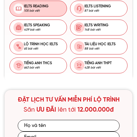
IELTS READING
IELTS LISTENING
105 bài viết
87 bài viết
IELTS SPEAKING
IELTS WRITING
409 bài viết
148 bài viết
LỘ TRÌNH HỌC IELTS
TÀI LIỆU HỌC IELTS
65 bài viết
88 bài viết
TIẾNG ANH THCS
TIẾNG ANH THPT
663 bài viết
428 bài viết
ĐẶT LỊCH TƯ VẤN MIỄN PHÍ LỘ TRÌNH
Săn
ƯU ĐÃI
lên tới
12.000.000đ