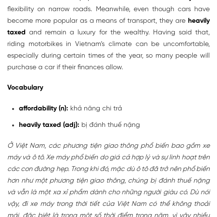
flexibility on narrow roads. Meanwhile, even though cars have
become more popular as a means of transport, they are
heavily
taxed
and remain a luxury for the wealthy. Having said that,
riding motorbikes in Vietnam’s climate can be uncomfortable,
especially during certain times of the year, so many people will
purchase a car if their finances allow.
Vocabulary
affordability (n):
khả năng chi trả
heavily taxed (adj):
bị đánh thuế nặng
Ở Việt Nam, các phương tiện giao thông phổ biến bao gồm xe
máy và ô tô. Xe máy phổ biến do giá cả hợp lý và sự linh hoạt trên
các con đường hẹp. Trong khi đó, mặc dù ô tô đã trở nên phổ biến
hơn như một phương tiện giao thông, chúng bị đánh thuế nặng
và vẫn là một xa xỉ phẩm dành cho những người giàu có. Dù nói
vậy, đi xe máy trong thời tiết của Việt Nam có thể không thoải
mái, đặc biệt là trong một số thời điểm trong năm, vì vậy nhiều