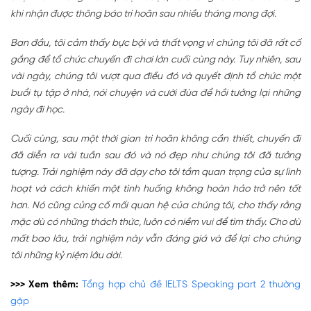
khi nhận được thông báo trì hoãn sau nhiều tháng mong đợi.
Ban đầu, tôi cảm thấy bực bội và thất vọng vì chúng tôi đã rất cố
gắng để tổ chức chuyến đi chơi lớn cuối cùng này. Tuy nhiên, sau
vài ngày, chúng tôi vượt qua điều đó và quyết định tổ chức một
buổi tụ tập ở nhà, nói chuyện và cười đùa để hồi tưởng lại những
ngày đi học.
Cuối cùng, sau một thời gian trì hoãn không cần thiết, chuyến đi
đã diễn ra vài tuần sau đó và nó đẹp như chúng tôi đã tưởng
tượng. Trải nghiệm này đã dạy cho tôi tầm quan trọng của sự linh
hoạt và cách khiến một tình huống không hoàn hảo trở nên tốt
hơn. Nó cũng củng cố mối quan hệ của chúng tôi, cho thấy rằng
mặc dù có những thách thức, luôn có niềm vui để tìm thấy. Cho dù
mất bao lâu, trải nghiệm này vẫn đáng giá và để lại cho chúng
tôi những kỷ niệm lâu dài.
>>> Xem thêm:
Tổng hợp chủ đề IELTS Speaking part 2 thường
gặp