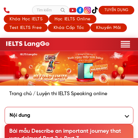
TUYỂN DỤNG
Tìm kiếm
Khóa Học IELTS
Học IELTS Online
Test IELTS Free
Khóa Cấp Tốc
Khuyến Mãi
Trang chủ
/
Luyện thi IELTS Speaking online
Nội dung
1. Phân tích đề Describe an important journey that was
delayed
Bài mẫu Describe an important journey that
2. Bài mẫu Describe an important journey that was