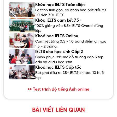
Khóa học IELTS Toàn diện
Lộ trình tinh gọn, cá nhân hóa bắt đầu từ
1.0 đến 7.0+ IELTS.
Khóa IELTS cam kết 7.5+
100% giảng viên 8.5+ IELTS Overall đứng
lớp.
Khoá học IELTS Online
Cam kết tăng 0,5 - 1.0 band điểm chỉ sau
1,5 - 2 tháng.
IELTS cho học sinh Cấp 2
Chinh phục ước mơ đỗ trường cấp 3 top
đầu và đi du học sớm.
Khoá học IELTS Cấp tốc
Bứt phá đầu ra 7.5+ IELTS chỉ sau 10 buổi
học.
>> Test trình độ tiếng Anh online
BÀI VIẾT LIÊN QUAN