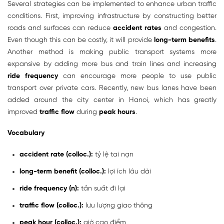
Several strategies can be implemented to enhance urban traffic
conditions. First, improving infrastructure by constructing better
roads and surfaces can reduce
accident rates
and congestion.
Even though this can be costly, it will provide
long-term benefits
.
Another method is making public transport systems more
expansive by adding more bus and train lines and increasing
ride frequency
can encourage more people to use public
transport over private cars. Recently, new bus lanes have been
added around the city center in Hanoi, which has greatly
improved
traffic flow
during
peak hours
.
Vocabulary
accident rate (colloc.):
tỷ lệ tai nạn
long-term benefit (colloc.):
lợi ích lâu dài
ride frequency (n):
tần suất đi lại
traffic flow (colloc.):
lưu lượng giao thông
peak hour (colloc.):
giờ cao điểm