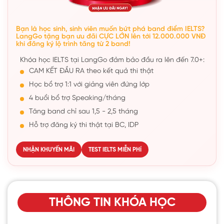
Bạn là học sinh, sinh viên muốn bứt phá band điểm IELTS?
LangGo tặng bạn ưu đãi CỰC LỚN lên tới 12.000.000 VNĐ
khi đăng ký lộ trình tăng từ 2 band!
Khóa học IELTS tại LangGo đảm bảo đầu ra lên đến 7.0+:
CAM KẾT ĐẦU RA theo kết quả thi thật
Học bổ trợ 1:1 với giảng viên đứng lớp
4 buổi bổ trợ Speaking/tháng
Tăng band chỉ sau 1,5 - 2,5 tháng
Hỗ trợ đăng ký thi thật tại BC, IDP
NHẬN KHUYẾN MÃI
TEST IELTS MIỄN PHÍ
THÔNG TIN KHÓA HỌC