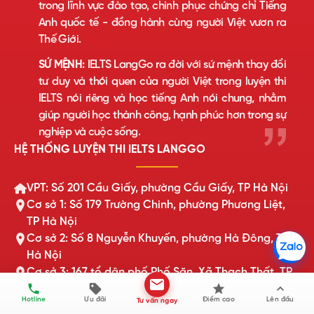
trong lĩnh vực đào tạo, chinh phục chứng chỉ Tiếng
Anh quốc tế - đồng hành cùng người Việt vươn ra
Thế Giới.
SỨ MỆNH:
IELTS LangGo ra đời với sứ mệnh thay đổi
tư duy và thói quen của người Việt trong luyện thi
IELTS nói riêng và học tiếng Anh nói chung, nhằm
giúp người học thành công, hạnh phúc hơn trong sự
nghiệp và cuộc sống.
HỆ THỐNG LUYỆN THI IELTS LANGGO
VPT: Số 201 Cầu Giấy, phường Cầu Giấy, TP Hà Nội
Cơ sở 1: Số 179 Trường Chinh, phường Phương Liệt,
TP Hà Nội
Cơ sở 2: Số 8 Nguyễn Khuyến, phường Hà Đông, TP
Hà Nội
Cơ sở 3: 167 tổ dân phố Phố Săn, Xã Thạch Thất, TP
Hà Nội
Hotline
Ưu đãi
Điểm cao
Lên đầu
Tư vấn ngay
Cơ sở 4: Khu DG02 Đường Phủ Quốc, Xã Quốc Oai,