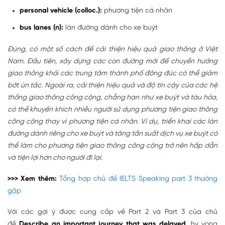
personal vehicle (colloc.):
phương tiện cá nhân
bus lanes (n):
làn đường dành cho xe buýt
Đúng, có một số cách để cải thiện hiệu quả giao thông ở Việt
Nam. Đầu tiên, xây dựng các con đường mới để chuyển hướng
giao thông khỏi các trung tâm thành phố đông đúc có thể giảm
bớt ùn tắc. Ngoài ra, cải thiện hiệu quả và độ tin cậy của các hệ
thống giao thông công cộng, chẳng hạn như xe buýt và tàu hỏa,
có thể khuyến khích nhiều người sử dụng phương tiện giao thông
công cộng thay vì phương tiện cá nhân. Ví dụ, triển khai các làn
đường dành riêng cho xe buýt và tăng tần suất dịch vụ xe buýt có
thể làm cho phương tiện giao thông công cộng trở nên hấp dẫn
và tiện lợi hơn cho người đi lại.
>>> Xem thêm:
Tổng hợp chủ đề IELTS Speaking part 3 thường
gặp
Với các gợi ý được cung cấp về Part 2 và Part 3 của chủ
đề
Describe an important journey that was delayed
, hy vọng