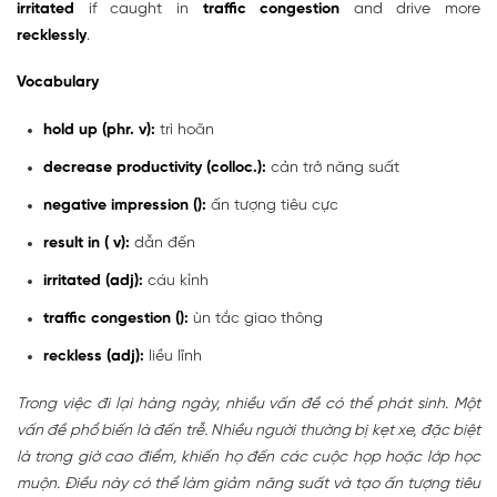
irritated
if caught in
traffic congestion
and drive more
recklessly
.
Vocabulary
hold up (phr. v):
trì hoãn
decrease productivity (colloc.):
cản trở năng suất
negative impression ():
ấn tượng tiêu cực
result in (
v):
dẫn đến
irritated (adj):
cáu kỉnh
traffic congestion (
):
ùn tắc giao thông
reckless (adj):
liều lĩnh
Trong việc đi lại hàng ngày, nhiều vấn đề có thể phát sinh. Một
vấn đề phổ biến là đến trễ. Nhiều người thường bị kẹt xe, đặc biệt
là trong giờ cao điểm, khiến họ đến các cuộc họp hoặc lớp học
muộn. Điều này có thể làm giảm năng suất và tạo ấn tượng tiêu