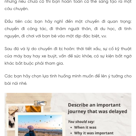
nhưng nếu chưa có thì bạn hoàn toàn có thể sáng tạo ra một
câu chuyện.
Đầu tiên các bạn hãy nghĩ đến một chuyến đi quan trọng:
chuyến đi công tác, đi thăm người thân, đi du học, đi tình
nguyện, đi chơi với bạn bè vào một dịp đặc biệt, v.v.
Sau đó và lý do chuyến đi bị hoãn: thời tiết xấu, sự cố kỹ thuật
của máy bay hay xe buýt, vấn đề sức khỏe, có sự kiện bất ngờ
khác bắt buộc phải tham gia.
Các bạn hãy chọn lựa tình huống mình muốn để lên ý tưởng cho
bài nói nhé.