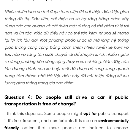
Nhiều chiến lược có thể được thực hiện để cải thiện điều kiện giao
thông đô thị. Đầu tiên, cải thiện cơ sở hạ tầng bằng cách xây
dựng các con đường và cải thiện mặt đường có thể giảm tỷ lệ tai
nạn và ùn tắc. Mặc dù điều này có thể tốn kém, nhưng sẽ mang
lại lợi ích lâu dài. Một phương pháp khác là mở rộng hệ thống
giao thông công cộng bằng cách thêm nhiều tuyến xe buýt và
tàu hỏa và tăng tần suất chuyến đi để khuyến khích nhiều người
sử dụng phương tiện công cộng thay vì xe hơi riêng. Gần đây, các
làn đường dành cho xe buýt mới đã được bổ sung xung quanh
trung tâm thành phố Hà Nội, điều này đã cải thiện đáng kể lưu
lượng giao thông trong giờ cao điểm.
Question 4: Do people still drive a car if public
transportation is free of charge?
I think this depends. Some people might
opt for
public transport
if it's free, frequent, and comfortable. It is also an
environmentally
friendly
option that more people are inclined to choose,