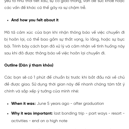
yếu tố như thời tiết xấu, sự cố giao thông, vấn đề sức khỏe hoặc
các vấn đề khác có thể gây ra sự chậm trễ.
And how you felt about it
Mô tả cảm xúc của bạn khi nhận thông báo về việc chuyến đi
bị hoãn lại, có thể bao gồm sự thất vọng, lo lắng, hoặc sự bực
bội. Trình bày cách bạn đã xử lý và cảm nhận về tình huống này
sau khi đã được thông báo về việc hoãn lại chuyến đi.
Outline (Dàn ý tham khảo)
Các bạn sẽ có 1 phút để chuẩn bị trước khi bắt đầu nói về chủ
đề được giao. Sử dụng thời gian này để nhanh chóng tóm tắt ý
chính và sắp xếp ý tưởng của mình nhé:
When it was:
June 5 years ago - after graduation
Why it was important:
last bonding trip - part ways - resort -
activities - end on a high note