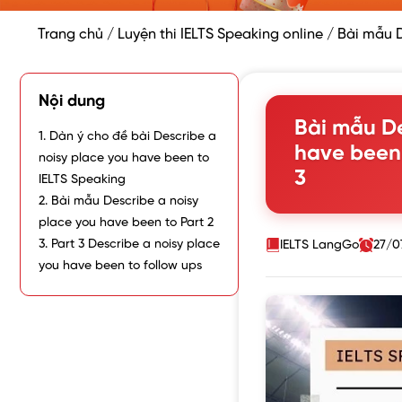
Trang chủ
/
Luyện thi IELTS Speaking online
/
Bài mẫu D
Nội dung
Bài mẫu De
1. Dàn ý cho đề bài Describe a
have been 
noisy place you have been to
3
IELTS Speaking
2. Bài mẫu Describe a noisy
place you have been to Part 2
3. Part 3 Describe a noisy place
IELTS LangGo
27/0
you have been to follow ups