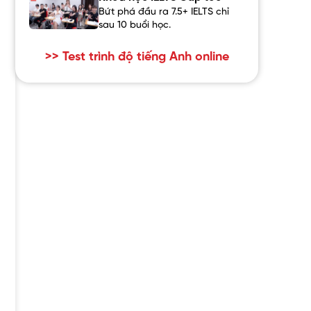
Bứt phá đầu ra 7.5+ IELTS chỉ
sau 10 buổi học.
>> Test trình độ tiếng Anh online