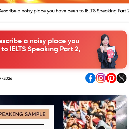
escribe a noisy place you have been to IELTS Speaking Part 2
scribe a noisy place you
to IELTS Speaking Part 2,
7/2026