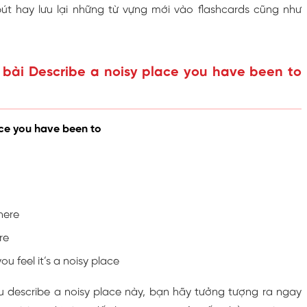
út hay lưu lại những từ vựng mới vào flashcards cũng như
 bài Describe a noisy place you have been to
ace you have been to
here
re
u feel it’s a noisy place
u describe a noisy place này, bạn hãy tưởng tượng ra ngay