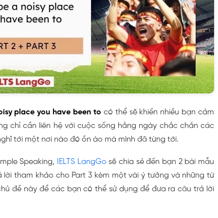
oisy place you have been to
có thể sẽ khiến nhiều bạn cảm
ưng chỉ cần liên hệ với cuộc sống hằng ngày chắc chắn các
ghĩ tới một nơi nào đó ồn ào mà mình đã từng tới.
sample Speaking,
IELTS LangGo
sẽ chia sẻ đến bạn 2 bài mẫu
ả lời tham khảo cho Part 3 kèm một vài ý tưởng và những từ
chủ đề này để các bạn có thể sử dụng để đưa ra câu trả lời