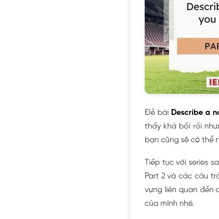
Đề bài
Describe a n
thấy khá bối rối nh
bạn cũng sẽ có thể n
Tiếp tục với series 
Part 2 và các câu tr
vựng liên quan đến 
của mình nhé.