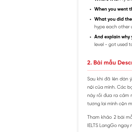
When you went t
What you did the
hype each other 
And explain why y
level - got used t
2. Bài mẫu Desc
Sau khi đã lên dàn 
nói của mình. Các bạ
này rồi đưa ra cảm 
tương lai mình còn 
Tham khảo 2 bài mẫu
IELTS LangGo ngay n