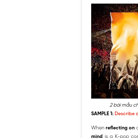
2 bài mẫu ch
SAMPLE 1:
Describe 
When
reflecting on
a
mind
is a K-pop con