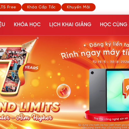
LTS Free
Khóa Cấp Tốc
Khuyến Mãi
ỆU
KHÓA HỌC
LỊCH KHAI GIẢNG
HỌC CÙNG 