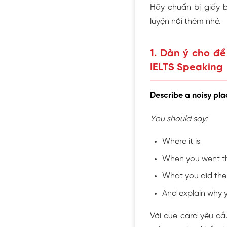
Hãy chuẩn bị giấy b
luyện nói thêm nhé.
1. Dàn ý cho đề
IELTS Speaking
Describe a noisy pl
You should say:
Where it is
When you went t
What you did the
And explain why yo
Với cue card yêu cầ