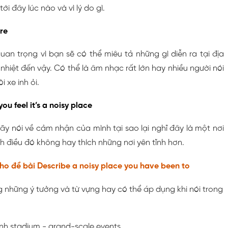
ới đây lúc nào và vì lý do gì.
re
an trọng vì bạn sẽ có thể miêu tả những gì diễn ra tại địa
nhiệt đến vậy. Có thể là âm nhạc rất lớn hay nhiều người nói
 xe inh ỏi.
ou feel it’s a noisy place
y nói về cảm nhận của mình tại sao lại nghĩ đây là một nơi
h điều đó không hay thích những nơi yên tĩnh hơn.
ho đề bài Describe a noisy place you have been to
 những ý tưởng và từ vựng hay có thể áp dụng khi nói trong
nh stadium - grand-scale events