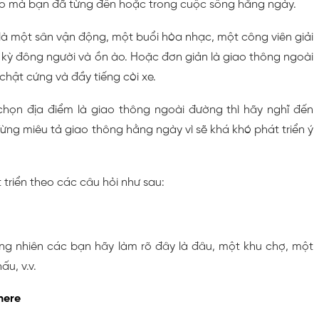
o mà bạn đã từng đến hoặc trong cuộc sống hằng ngày.
là một sân vận động, một buổi hòa nhạc, một công viên giải
c kỳ đông người và ồn ào. Hoặc đơn giản là giao thông ngoài
hật cứng và đầy tiếng còi xe.
chọn địa điểm là giao thông ngoài đường thì hãy nghĩ đến
ừng miêu tả giao thông hằng ngày vì sẽ khá khó phát triển ý
triển theo các câu hỏi như sau:
ng nhiên các bạn hãy làm rõ đây là đâu, một khu chợ, một
ấu, v.v.
here