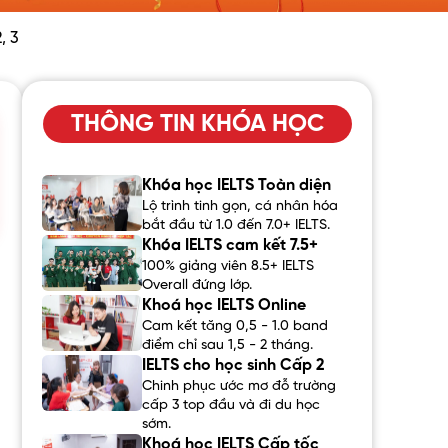
, 3
THÔNG TIN KHÓA HỌC
Khóa học IELTS Toàn diện
Lộ trình tinh gọn, cá nhân hóa
bắt đầu từ 1.0 đến 7.0+ IELTS.
Khóa IELTS cam kết 7.5+
100% giảng viên 8.5+ IELTS
Overall đứng lớp.
Khoá học IELTS Online
Cam kết tăng 0,5 - 1.0 band
điểm chỉ sau 1,5 - 2 tháng.
IELTS cho học sinh Cấp 2
Chinh phục ước mơ đỗ trường
cấp 3 top đầu và đi du học
sớm.
Khoá học IELTS Cấp tốc