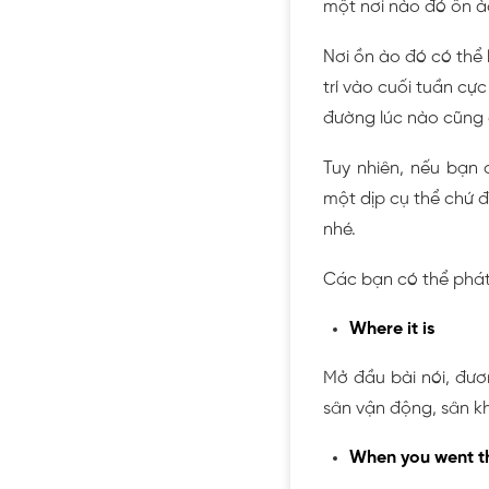
một nơi nào đó ồn à
Nơi ồn ào đó có thể 
trí vào cuối tuần cự
đường lúc nào cũng c
Tuy nhiên, nếu bạn 
một dịp cụ thể chứ đ
nhé.
Các bạn có thể phát 
Where it is
Mở đầu bài nói, đươ
sân vận động, sân kh
When you went t