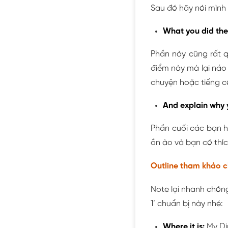
Sau đó hãy nói mình t
What you did the
Phần này cũng rất qu
điểm này mà lại náo 
chuyện hoặc tiếng còi
And explain why y
Phần cuối các bạn hã
ồn ào và bạn có thíc
Outline tham khảo c
Note lại nhanh chóng
1’ chuẩn bị này nhé:
Where it is:
My Di