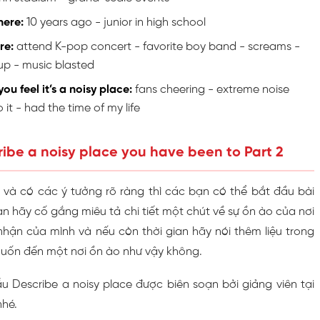
here:
10 years ago - junior in high school
re:
attend K-pop concert - favorite boy band - screams -
up - music blasted
ou feel it’s a noisy place:
fans cheering - extreme noise
o it - had the time of my life
ribe a noisy place you have been to Part 2
ý và có các ý tưởng rõ ràng thì các bạn có thể bắt đầu bài
n hãy cố gắng miêu tả chi tiết một chút về sự ồn ào của nơi
nhận của mình và nếu còn thời gian hãy nói thêm liệu trong
muốn đến một nơi ồn ào như vậy không.
 Describe a noisy place được biên soạn bởi giảng viên tại
hé.