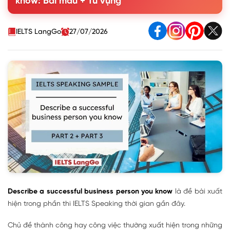
know: Bài mẫu + Từ vựng
Part 2
3. Part 3 Describe a successful business person you know
Questions & Answers
IELTS LangGo
27/07/2026
Describe a successful business person you know
là đề bài xuất
hiện trong phần thi IELTS Speaking thời gian gần đây.
Chủ đề thành công hay công việc thường xuất hiện trong những