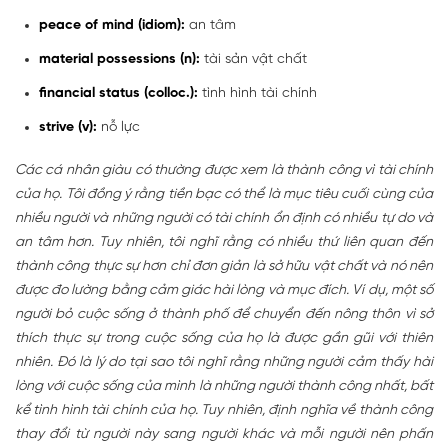
peace of mind (idiom):
an tâm
material possessions (n):
tài sản vật chất
financial status (colloc.):
tình hình tài chính
strive (v):
nỗ lực
Các cá nhân giàu có thường được xem là thành công vì tài chính
của họ. Tôi đồng ý rằng tiền bạc có thể là mục tiêu cuối cùng của
nhiều người và những người có tài chính ổn định có nhiều tự do và
an tâm hơn. Tuy nhiên, tôi nghĩ rằng có nhiều thứ liên quan đến
thành công thực sự hơn chỉ đơn giản là sở hữu vật chất và nó nên
được đo lường bằng cảm giác hài lòng và mục đích. Ví dụ, một số
người bỏ cuộc sống ở thành phố để chuyển đến nông thôn vì sở
thích thực sự trong cuộc sống của họ là được gần gũi với thiên
nhiên. Đó là lý do tại sao tôi nghĩ rằng những người cảm thấy hài
lòng với cuộc sống của mình là những người thành công nhất, bất
kể tình hình tài chính của họ. Tuy nhiên, định nghĩa về thành công
thay đổi từ người này sang người khác và mỗi người nên phấn