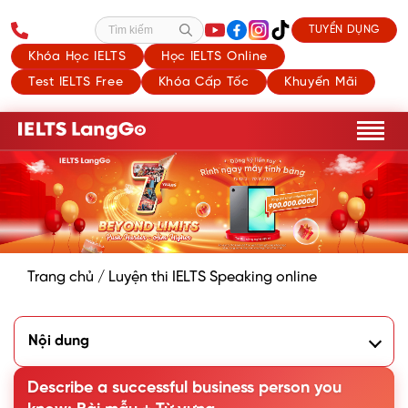
TUYỂN DỤNG
Tìm kiếm
Khóa Học IELTS
Học IELTS Online
Test IELTS Free
Khóa Cấp Tốc
Khuyến Mãi
Trang chủ
/
Luyện thi IELTS Speaking online
Nội dung
1. Phân tích đề Describe a successful business person you
know
Describe a successful business person you
2. Bài mẫu Describe a successful business person you know