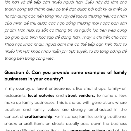
lớn hơn và dễ tiếp cận nhiều người hơn. Điều này đã làm cho
thành công trở thành điều có thể đạt được bởi bất kỳ ai miễn là
họ tận dụng các nền tảng như vậy để tạo ra thương hiệu cá nhân
của mình để thu được các hợp đồng thương mại hoặc bán sản
phẩm. Hơn nữa, sự sẵn có thông tin và nguồn lực trên web cũng
đã giúp quá trình học tập dễ dàng hơn. Thay vì chi tiền cho các
khóa học khác nhau, người đam mê có thể tiếp cận kiến thức từ
nhiều lĩnh vực khác nhau miễn phí trực tuyến, từ đó tăng cơ hội để
thăng tiến trong công việc.
Question 6. Can you provide some examples of family
businesses in your country?
In my country, different entrepreneurs like small shops, family-run
restaurants,
local eateries
and
street vendors,
to name a few,
make up family businesses. This is shared with generations where
tradition and family values are strongly emphasized in the
context of
craftsmanship
. For instance, families selling traditional
snacks or craft items on streets usually pass down the business
through different generations, thus
preserving culture
and at the