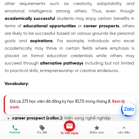
other requirements such as creativity, adaptability and
emotional intelligence among others. Thus, even though
academically successful
students may enjoy certain benefits in
terms of
educational opportunities
or
career prospects
, others
are likely to be successful based on various grounds like personal
goals and
aspirations
. For example, individuals who excel
academically may thrive in certain fields where emphasis is
placed on formal education credentials while others may
succeed through
alternative pathways
including but not limited
to practical skills, entrepreneurship or creative endeavors.
Vocabulary:
academically successful (colloc.):
thành công học vấn
Đã có 273 học viên đã đăng ký học IELTS trong tháng 8.
Xem lộ
educational opportunity (colloc.)
: cơ hội giáo dục
trình
.
career prospect (colloc.):
triển vọng nghề nghiệp
aspirations (n):
hoài bão
Hotline
Ưu đãi
Điểm cao
Lên đầu
Tư vấn ngay