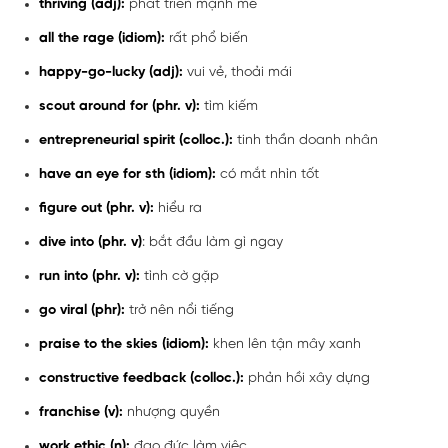
thriving (adj):
phát triển mạnh mẽ
all the rage (idiom):
rất phổ biến
happy-go-lucky (adj):
vui vẻ, thoải mái
scout around for (phr. v):
tìm kiếm
entrepreneurial spirit (colloc.):
tinh thần doanh nhân
have an eye for sth (idiom):
có mắt nhìn tốt
figure out (phr. v):
hiểu ra
dive into (phr. v)
: bắt đầu làm gì ngay
run into (phr. v):
tình cờ gặp
go viral (phr):
trở nên nổi tiếng
praise to the skies (idiom):
khen lên tận mây xanh
constructive feedback (colloc.):
phản hồi xây dựng
franchise (v):
nhượng quyền
work ethic (n):
đạo đức làm việc