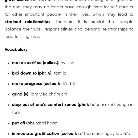
the end, they may no longer have enough time for self-care or
for other important people in their lives, which may lead to
strained relationships
. Therefore, it is crucial that people
balance their work responsibilities and personal relationships to
lead fulfilling lives.
Vocabulary:
make sacrifice (colloc.):
hy sinh
boil down to (phr. v):
tóm lại
make progress (colloc.):
tiến bộ
grind (v):
làm việc chăm chỉ
step out of one’s comfort zones (phr.):
bước ra khỏi vùng an
toàn
put off (phr. v):
trì hoãn
immediate gratification (colloc.):
sự thỏa mãn ngay lập tức