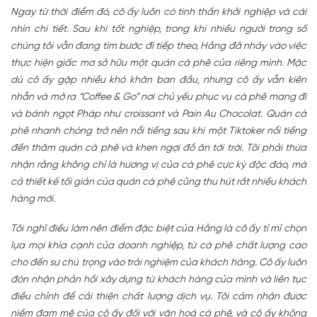
Ngay từ thời điểm đó, cô ấy luôn có tinh thần khởi nghiệp và cái
nhìn chi tiết. Sau khi tốt nghiệp, trong khi nhiều người trong số
chúng tôi vẫn đang tìm bước đi tiếp theo, Hằng đã nhảy vào việc
thực hiện giấc mơ sở hữu một quán cà phê của riêng mình. Mặc
dù cô ấy gặp nhiều khó khăn ban đầu, nhưng cô ấy vẫn kiên
nhẫn và mở ra “Coffee & Go” nơi chủ yếu phục vụ cà phê mang đi
và bánh ngọt Pháp như croissant và Pain Au Chocolat. Quán cà
phê nhanh chóng trở nên nổi tiếng sau khi một Tiktoker nổi tiếng
đến thăm quán cà phê và khen ngợi đồ ăn tới trời. Tôi phải thừa
nhận rằng không chỉ là hương vị của cà phê cực kỳ độc đáo, mà
cả thiết kế tối giản của quán cà phê cũng thu hút rất nhiều khách
hàng mới.
Tôi nghĩ điều làm nên điểm đặc biệt của Hằng là cô ấy tỉ mỉ chọn
lựa mọi khía cạnh của doanh nghiệp, từ cà phê chất lượng cao
cho đến sự chú trọng vào trải nghiệm của khách hàng. Cô ấy luôn
đón nhận phản hồi xây dựng từ khách hàng của mình và liên tục
điều chỉnh để cải thiện chất lượng dịch vụ. Tôi cảm nhận được
niềm đam mê của cô ấy đối với văn hoá cà phê, và cô ấy không