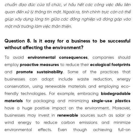
chuẩn đạo đức của tổ chức, vì hầu hết các công việc đều liên
quan đến xử lý thông tin mật. Ngoài ra, tính chính trực còn có thể
giúp xây dựng lòng tin giữa các đồng nghiệp và đóng góp vào
một môi trường làm việc thân thiện.
Question 8. Is it easy for a business to be successful
without affecting the environment?
To avoid
environmental consequences
, companies should
employ
proactive measures
to reduce their
ecological footprints
and
promote sustainability
. Some of the practices that
businesses can adopt include waste reduction, energy
conservation, using renewable materials and employing eco-
friendly technologies. For example, embracing
biodegradable
materials
for packaging and minimizing
single-use plastics
have a huge positive impact on the environment. Moreover,
businesses may invest in
renewable
sources such as solar or
wind energy to reduce carbon emissions and minimize
environmental effects. Even though achieving full-on