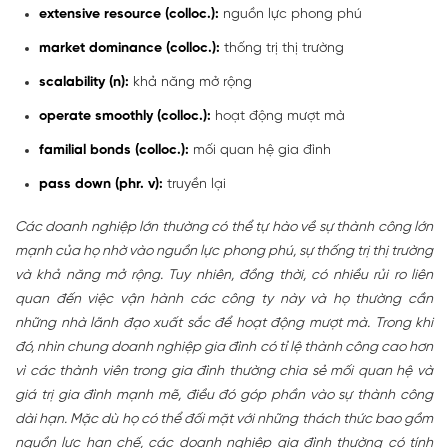
extensive resource (colloc.):
nguồn lực phong phú
market dominance (colloc.):
thống trị thị trường
scalability (n):
khả năng mở rộng
operate smoothly (colloc.):
hoạt động mượt mà
familial bonds (colloc.):
mối quan hệ gia đình
pass down (phr. v):
truyền lại
Các doanh nghiệp lớn thường có thể tự hào về sự thành công lớn
mạnh của họ nhờ vào nguồn lực phong phú, sự thống trị thị trường
và khả năng mở rộng. Tuy nhiên, đồng thời, có nhiều rủi ro liên
quan đến việc vận hành các công ty này và họ thường cần
những nhà lãnh đạo xuất sắc để hoạt động mượt mà. Trong khi
đó, nhìn chung doanh nghiệp gia đình có tỉ lệ thành công cao hơn
vì các thành viên trong gia đình thường chia sẻ mối quan hệ và
giá trị gia đình mạnh mẽ, điều đó góp phần vào sự thành công
dài hạn. Mặc dù họ có thể đối mặt với những thách thức bao gồm
nguồn lực hạn chế, các doanh nghiệp gia đình thường có tính