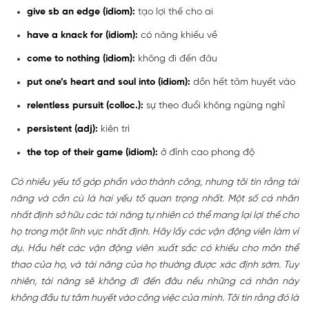
give sb an edge (idiom):
tạo lợi thế cho ai
have a knack for (idiom):
có năng khiếu về
come to nothing (idiom):
không đi đến đâu
put one’s heart and soul into (idiom):
dồn hết tâm huyết vào
relentless pursuit (colloc.):
sự theo đuổi không ngừng nghỉ
persistent (adj):
kiên trì
the top of their game (idiom):
ở đỉnh cao phong độ
Có nhiều yếu tố góp phần vào thành công, nhưng tôi tin rằng tài
năng và cần cù là hai yếu tố quan trọng nhất. Một số cá nhân
nhất định sở hữu các tài năng tự nhiên có thể mang lại lợi thế cho
họ trong một lĩnh vực nhất định. Hãy lấy các vận động viên làm ví
dụ. Hầu hết các vận động viên xuất sắc có khiếu cho môn thể
thao của họ, và tài năng của họ thường được xác định sớm. Tuy
nhiên, tài năng sẽ không đi đến đâu nếu những cá nhân này
không đầu tư tâm huyết vào công việc của mình. Tôi tin rằng đó là