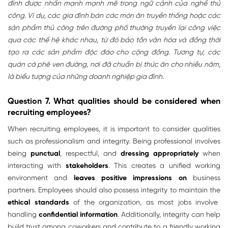
đình được nhấn mạnh mạnh mẽ trong ngữ cảnh của nghề thủ
công. Ví dụ, các gia đình bán các món ăn truyền thống hoặc các
sản phẩm thủ công trên đường phố thường truyền lại công việc
qua các thế hệ khác nhau, từ đó bảo tồn văn hóa và đồng thời
tạo ra các sản phẩm độc đáo cho cộng đồng. Tương tự, các
quán cà phê ven đường, nơi đã chuẩn bị thức ăn cho nhiều năm,
là biểu tượng của những doanh nghiệp gia đình.
Question 7. What qualities should be considered when
recruiting employees?
When recruiting employees, it is important to consider qualities
such as professionalism and integrity. Being professional involves
being
punctual
, respectful, and
dressing appropriately
when
interacting with
stakeholders
. This creates a unified working
environment and
leaves positive impressions on
business
partners. Employees should also possess integrity to maintain the
ethical standards
of the organization, as most jobs involve
handling
confidential information
. Additionally, integrity can help
build trust among coworkers and contribute to a friendly working