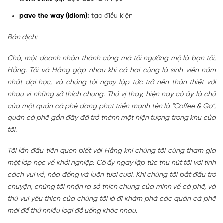
pave the way (idiom):
tạo điều kiện
Bản dịch:
Chà, một doanh nhân thành công mà tôi ngưỡng mộ là bạn tôi,
Hằng. Tôi và Hằng gặp nhau khi cả hai cùng là sinh viên năm
nhất đại học, và chúng tôi ngay lập tức trở nên thân thiết với
nhau vì những sở thích chung. Thú vị thay, hiện nay cô ấy là chủ
của một quán cà phê đang phát triển mạnh tên là "Coffee & Go",
quán cà phê gần đây đã trở thành một hiện tượng trong khu của
tôi.
Tôi lần đầu tiên quen biết với Hằng khi chúng tôi cùng tham gia
một lớp học về khởi nghiệp. Cô ấy ngay lập tức thu hút tôi với tính
cách vui vẻ, hòa đồng và luôn tươi cười. Khi chúng tôi bắt đầu trò
chuyện, chúng tôi nhận ra sở thích chung của mình về cà phê, và
thú vui yêu thích của chúng tôi là đi khám phá các quán cà phê
mới để thử nhiều loại đồ uống khác nhau.