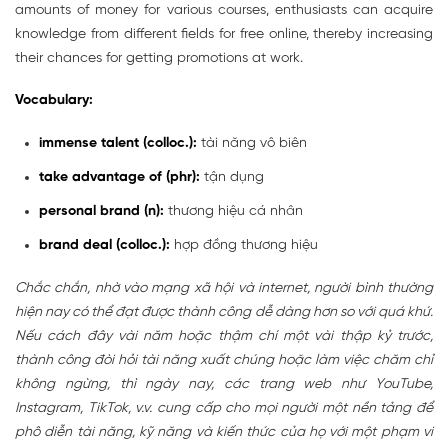
amounts of money for various courses, enthusiasts can acquire
knowledge from different fields for free online, thereby increasing
their chances for getting promotions at work.
Vocabulary:
immense talent (colloc.):
tài năng vô biên
take advantage of (phr):
tận dụng
personal brand (n):
thương hiệu cá nhân
brand deal (colloc.):
hợp đồng thương hiệu
Chắc chắn, nhờ vào mạng xã hội và internet, người bình thường
hiện nay có thể đạt được thành công dễ dàng hơn so với quá khứ.
Nếu cách đây vài năm hoặc thậm chí một vài thập kỷ trước,
thành công đòi hỏi tài năng xuất chúng hoặc làm việc chăm chỉ
không ngừng, thì ngày nay, các trang web như YouTube,
Instagram, TikTok, v.v. cung cấp cho mọi người một nền tảng để
phô diễn tài năng, kỹ năng và kiến thức của họ với một phạm vi