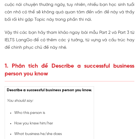
cuộc nói chuyện thường ngày, tuy nhiên, nhiều bạn học sinh tuổi
còn nhỏ có thể sẽ không quá quan tâm đến vấn đề này và thấy
bối rối khi gặp Topic này trong phần thi nói.
Vậy thì các bạn hãy tham khảo ngay bài mẫu Part 2 và Part 3 từ
IELTS LangGo để có thêm các ý tưởng, từ vựng và cấu trúc hay
để chinh phục chủ đề này nhé.
1. Phân tích đề Describe a successful business
person you know
Describe a successful business person you know.
You should say:
Who this person is
How you knew him/her
What business he/she does