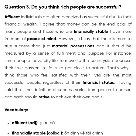
Question 3. Do you think rich people are successful?
Affluent
individuals are often perceived as successful due to their
financial wealth. I agree that money can be the end goal of
many people and those who are
financially stable
have more
freedom of
peace of mind
. However, I’d say that there is more to
true success than just
material possessions
and it should be
measured by a sense of fulfillment and purpose. For instance,
some people leave city life to move to the countryside because
their true passion in life is to get close to nature. That’s why I
think those who feel satisfied with their lives are the most
successful people, regardless of their
financial status
. Having
said that, the definition of success varies from person to person
and each should
strive
to achieve their own goals.
Vocabulary:
affluent (adj):
giàu có
financially stable (colloc.):
ổn định về tài chính