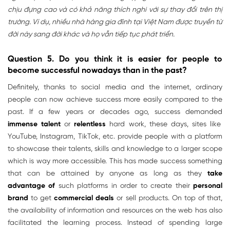
chịu đựng cao và có khả năng thích nghi với sự thay đổi trên thị
trường. Ví dụ, nhiều nhà hàng gia đình tại Việt Nam được truyền từ
đời này sang đời khác và họ vẫn tiếp tục phát triển.
Question 5. Do you think it is easier for people to
become successful nowadays than in the past?
Definitely, thanks to social media and the internet, ordinary
people can now achieve success more easily compared to the
past. If a few years or decades ago, success demanded
immense talent
or
relentless
hard work, these days, sites like
YouTube, Instagram, TikTok, etc. provide people with a platform
to showcase their talents, skills and knowledge to a larger scope
which is way more accessible. This has made success something
that can be attained by anyone as long as they
take
advantage of
such platforms in order to create their
personal
brand
to get
commercial deals
or sell products. On top of that,
the availability of information and resources on the web has also
facilitated the learning process. Instead of spending large