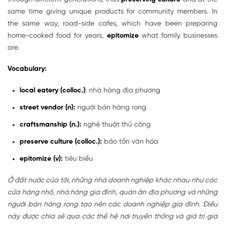
same time giving unique products for community members. In
the same way, road-side cafes, which have been preparing
home-cooked food for years,
epitomize
what family businesses
are.
Vocabulary:
local eatery (colloc.)
: nhà hàng địa phương
street vendor (n):
người bán hàng rong
craftsmanship (n.):
nghệ thuật thủ công
preserve culture (colloc.):
bảo tồn văn hóa
epitomize (v):
tiêu biểu
Ở đất nước của tôi, những nhà doanh nghiệp khác nhau như các
cửa hàng nhỏ, nhà hàng gia đình, quán ăn địa phương và những
người bán hàng rong tạo nên các doanh nghiệp gia đình. Điều
này được chia sẻ qua các thế hệ nơi truyền thống và giá trị gia