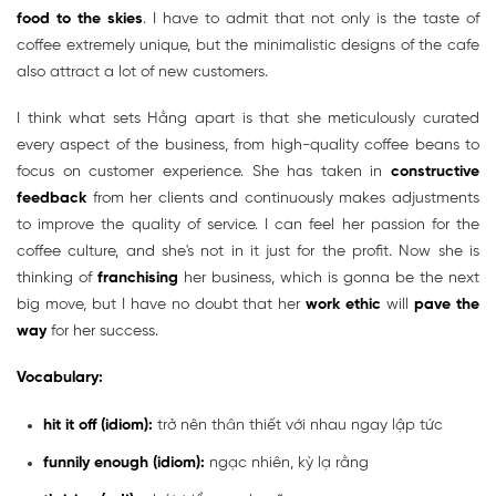
food to the skies
. I have to admit that not only is the taste of
coffee extremely unique, but the minimalistic designs of the cafe
also attract a lot of new customers.
I think what sets Hằng apart is that she meticulously curated
every aspect of the business, from high-quality coffee beans to
focus on customer experience. She has taken in
constructive
feedback
from her clients and continuously makes adjustments
to improve the quality of service. I can feel her passion for the
coffee culture, and she's not in it just for the profit. Now she is
thinking of
franchising
her business, which is gonna be the next
big move, but I have no doubt that her
work ethic
will
pave the
way
for her success.
Vocabulary:
hit it off (idiom):
trở nên thân thiết với nhau ngay lập tức
funnily enough (idiom):
ngạc nhiên, kỳ lạ rằng