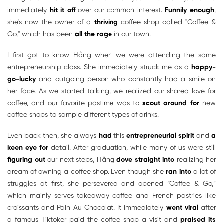
immediately
hit it off
over our common interest.
Funnily enough
,
she's now the owner of a
thriving
coffee shop called "Coffee &
Go," which has been
all the rage
in our town.
I first got to know Hằng when we were attending the same
entrepreneurship class. She immediately struck me as a
happy-
go-lucky
and outgoing person who constantly had a smile on
her face. As we started talking, we realized our shared love for
coffee, and our favorite pastime was to
scout around for
new
coffee shops to sample different types of drinks.
Even back then, she always
had
this
entrepreneurial spirit
and
a
keen eye for
detail. After graduation, while many of us were still
figuring out
our next steps, Hằng
dove straight into
realizing her
dream of owning a coffee shop. Even though she
ran into
a lot of
struggles at first, she persevered and opened “Coffee & Go,”
which mainly serves takeaway coffee and French pastries like
croissants and Pain Au Chocolat. It immediately
went viral
after
a famous Tiktoker paid the coffee shop a visit and
praised its