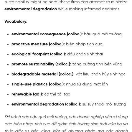
sustainability might be hard, these firms can attempt to minimize
environmental degradation
while making informed decisions.
Vocabulary:
environmental consequence (colloc.):
hậu quả môi trường
proactive measure (colloc.):
biện pháp tích cực
ecological footprint (colloc.):
dấu chân sinh thái
promote sustainability (colloc.):
tăng cường tính bền vững
biodegradable material (colloc.):
vật liệu phân hủy sinh học
single-use plastics (colloc.):
nhựa sử dụng một lần
renewable (adj):
có thể tái tạo
environmental degradation (colloc.):
sự suy thoái môi trường
Để tránh các hậu quả môi trường, các doanh nghiệp nên sử dụng
các biện pháp tích cực để giảm ảnh hưởng sinh thái của họ và
thúc đẩy sự bền vững. Một số phương pháp mà các doanh