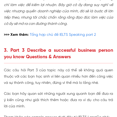
chỉ làm việc để kiếm lợi nhuận. Bây giờ cô ấy đang suy nghĩ về
việc nhượng quyền doanh nghiệp của mình, đó sẽ là bước đi lớn
tiếp theo, nhưng tôi chắc chắn rằng rằng đạo đức làm việc của
cô ấy sẽ mở ra con đường thành công.
>>> Xem thêm:
Tổng hợp chủ đề IELTS Speaking part 2
3. Part 3 Describe a successful business person
you know Questions & Answers
Các câu hỏi Part 3 của topic này có thể sẽ không quá quen
thuộc với các bạn học sinh vì liên quan nhiều hơn đến công việc
và sự thành công, tuy nhiên, đừng vì thế mà lo lắng nhé.
Các bạn hãy quan sát những người xung quanh bạn để đưa ra
ý kiến cũng như giải thích thêm hoặc đưa ra ví dụ cho câu trả
lời của mình.