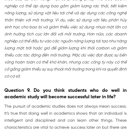
nghiệp có thể áp dụng bao gồm giảm lượng rác thải, tiết kiệm
năng lượng, sử dụng vật liệu tái chế và áp dụng các công nghệ
thân thiện với môi trường. Ví dụ, việc sử dụng vật liệu phân hủy
sinh học cho bao bì và giảm thiểu việc sử dụng nhựa một lần có
ảnh hưởng tích cực lớn đối với môi trường. Hơn nữa, các doanh
nghiệp có thể đầu tư vào các nguồn năng lượng tái tạo như năng
lượng mặt trời hoặc gió để giảm lượng khí thải carbon và giảm
thiểu các tác động đến môi trường. Mặc dù việc đạt được sự bền
vững hoàn toàn có thể khó khăn, nhưng các công ty này có thể
cố gắng giảm thiểu sự suy thoái môi trường trong khi ra quyết định
có cơ sở.
Question 9. Do you think students who do well in
academic study will become successful later in life?
The pursuit of academic studies does not always mean success.
It’s true that doing well in academics shows that an individual is
intelligent and disciplined and can learn other things. These
characteristics are vital to achieve success later on but there are