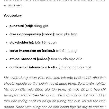
environment.
Vocabulary:
punctual (adj):
đúng giờ
dress appropriately (colloc.):
mặc phù hợp
stakeholder (n):
bên liên quan
leave impression on (colloc.):
tạo ấn tượng
ethical standard (colloc.):
tiêu chuẩn đạo đức
confidential information (colloc.):
thông tin bảo mật
Khi tuyển dụng nhân viên, việc xem xét các phẩm chất như tính
chuyên nghiệp và tính chính trực là quan trọng. Sự chuyên nghiệp
liên quan đến việc đúng giờ, tôn trọng và mặc đồ phù hợp khi
tương tác với các bên liên quan. Điều này tạo ra một môi trường
làm việc thống nhất và để lại ấn tượng tích cực với đối tác kinh
doanh. Nhân viên cũng nên có tính chính trực để duy trì các tiêu