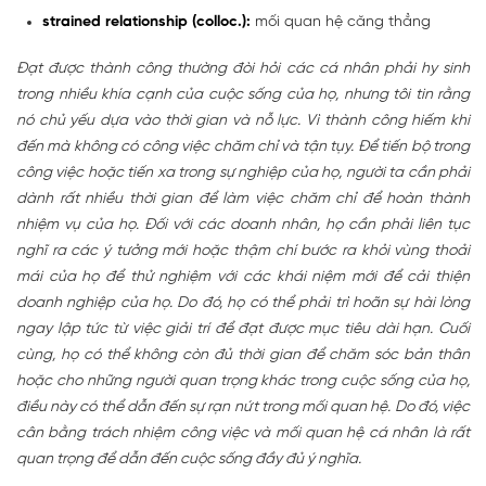
strained relationship (colloc.):
mối quan hệ căng thẳng
Đạt được thành công thường đòi hỏi các cá nhân phải hy sinh
trong nhiều khía cạnh của cuộc sống của họ, nhưng tôi tin rằng
nó chủ yếu dựa vào thời gian và nỗ lực. Vì thành công hiếm khi
đến mà không có công việc chăm chỉ và tận tụy. Để tiến bộ trong
công việc hoặc tiến xa trong sự nghiệp của họ, người ta cần phải
dành rất nhiều thời gian để làm việc chăm chỉ để hoàn thành
nhiệm vụ của họ. Đối với các doanh nhân, họ cần phải liên tục
nghĩ ra các ý tưởng mới hoặc thậm chí bước ra khỏi vùng thoải
mái của họ để thử nghiệm với các khái niệm mới để cải thiện
doanh nghiệp của họ. Do đó, họ có thể phải trì hoãn sự hài lòng
ngay lập tức từ việc giải trí để đạt được mục tiêu dài hạn. Cuối
cùng, họ có thể không còn đủ thời gian để chăm sóc bản thân
hoặc cho những người quan trọng khác trong cuộc sống của họ,
điều này có thể dẫn đến sự rạn nứt trong mối quan hệ. Do đó, việc
cân bằng trách nhiệm công việc và mối quan hệ cá nhân là rất
quan trọng để dẫn đến cuộc sống đầy đủ ý nghĩa.