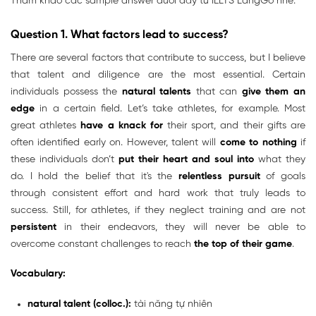
Tham khảo các sample answer dưới đây từ IELTS LangGo nhé:
Question 1. What factors lead to success?
There are several factors that contribute to success, but I believe
that talent and diligence are the most essential. Certain
individuals possess the
natural talents
that can
give them an
edge
in a certain field. Let’s take athletes, for example. Most
great athletes
have a knack for
their sport, and their gifts are
often identified early on. However, talent will
come to nothing
if
these individuals don’t
put their heart and soul into
what they
do. I hold the belief that it's the
relentless pursuit
of goals
through consistent effort and hard work that truly leads to
success. Still, for athletes, if they neglect training and are not
persistent
in their endeavors, they will never be able to
overcome constant challenges to reach
the top of their game
.
Vocabulary:
natural talent (colloc.):
tài năng tự nhiên