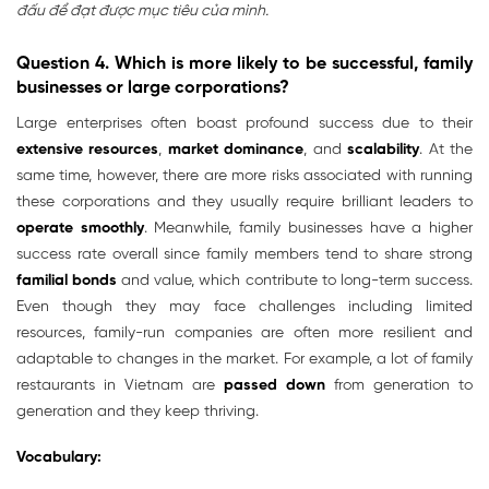
đấu để đạt được mục tiêu của mình.
Question 4. Which is more likely to be successful, family
businesses or large corporations?
Large enterprises often boast profound success due to their
extensive resources
,
market dominance
, and
scalability
. At the
same time, however, there are more risks associated with running
these corporations and they usually require brilliant leaders to
operate smoothly
. Meanwhile, family businesses have a higher
success rate overall since family members tend to share strong
familial bonds
and value, which contribute to long-term success.
Even though they may face challenges including limited
resources, family-run companies are often more resilient and
adaptable to changes in the market. For example, a lot of family
restaurants in Vietnam are
passed down
from generation to
generation and they keep thriving.
Vocabulary: