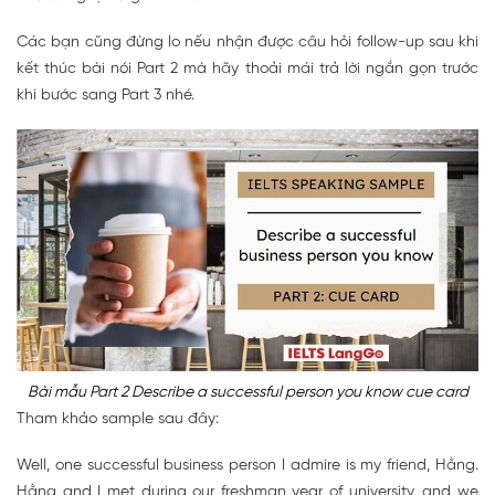
Các bạn cũng đừng lo nếu nhận được câu hỏi follow-up sau khi
kết thúc bài nói Part 2 mà hãy thoải mái trả lời ngắn gọn trước
khi bước sang Part 3 nhé.
Bài mẫu Part 2 Describe a successful person you know cue card
Tham khảo sample sau đây:
Well, one successful business person I admire is my friend, Hằng.
Hằng and I met during our freshman year of university, and we