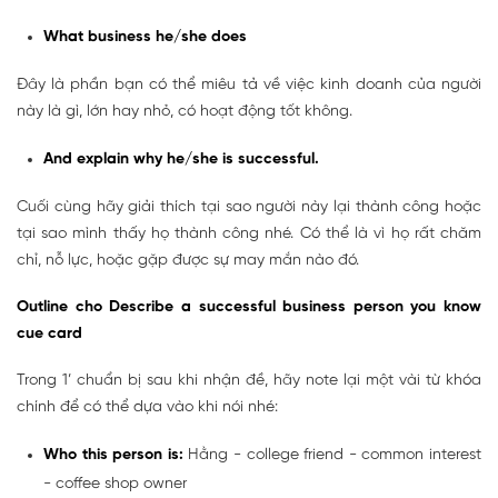
What business he/she does
Đây là phần bạn có thể miêu tả về việc kinh doanh của người
này là gì, lớn hay nhỏ, có hoạt động tốt không.
And explain why he/she is successful.
Cuối cùng hãy giải thích tại sao người này lại thành công hoặc
tại sao mình thấy họ thành công nhé. Có thể là vì họ rất chăm
chỉ, nỗ lực, hoặc gặp được sự may mắn nào đó.
Outline cho
Describe a successful business person you know
cue card
Trong 1’ chuẩn bị sau khi nhận đề, hãy note lại một vài từ khóa
chính để có thể dựa vào khi nói nhé:
Who this person is
:
Hằng - college friend - common interest
- coffee shop owner