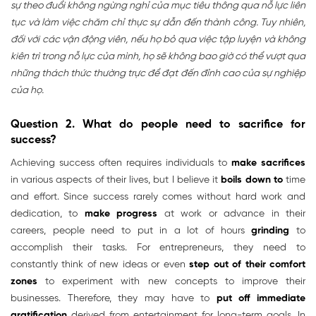
sự theo đuổi không ngừng nghỉ của mục tiêu thông qua nỗ lực liên
tục và làm việc chăm chỉ thực sự dẫn đến thành công. Tuy nhiên,
đối với các vận động viên, nếu họ bỏ qua việc tập luyện và không
kiên trì trong nỗ lực của mình, họ sẽ không bao giờ có thể vượt qua
những thách thức thường trực để đạt đến đỉnh cao của sự nghiệp
của họ.
Question 2. What do people need to sacrifice for
success?
Achieving success often requires individuals to
make sacrifices
in various aspects of their lives, but I believe it
boils down to
time
and effort. Since success rarely comes without hard work and
dedication, to
make progress
at work or advance in their
careers, people need to put in a lot of hours
grinding
to
accomplish their tasks. For entrepreneurs, they need to
constantly think of new ideas or even
step out of their comfort
zones
to experiment with new concepts to improve their
businesses. Therefore, they may have to
put off
immediate
gratification
derived from entertainment for long-term goals. In