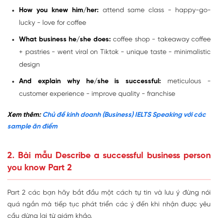
How you knew him/her:
attend same class - happy-go-
lucky - love for coffee
What business he/she does
:
coffee shop - takeaway coffee
+ pastries - went viral on Tiktok - unique taste - minimalistic
design
And explain why he/she is successful:
meticulous -
customer experience - improve quality - franchise
Xem thêm:
Chủ đề kinh doanh (Business) IELTS Speaking với các
sample ăn điểm
2. Bài mẫu Describe a successful business person
you know Part 2
Part 2 các bạn hãy bắt đầu một cách tự tin và lưu ý đừng nói
quá ngắn mà tiếp tục phát triển các ý đến khi nhận được yêu
cầu dừng lại từ giám khảo.