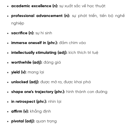
academic excellence (n):
sự xuất sắc về học thuật
professional advancement (n):
sự phát triển, tiến bộ nghề
nghiệp
sacrifice (n):
sự hi sinh
immerse oneself in (phr.):
đắm chìm vào
intellectually stimulating (adj):
kích thích trí tuệ
worthwhile (adj):
đáng giá
yield (v):
mang lại
unlocked (adj):
được mở ra, được khai phá
shape one’s trajectory (phr.):
hình thành con đường
in retrospect (phr.):
nhìn lại
affirm (v):
khẳng định
pivotal (adj):
quan trọng