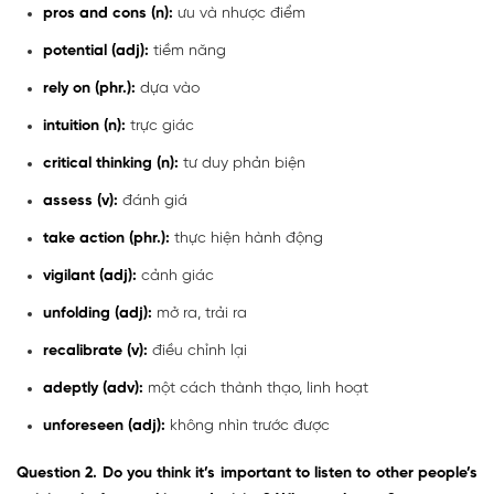
pros and cons (n):
ưu và nhược điểm
potential (adj):
tiềm năng
rely on (phr.):
dựa vào
intuition (n):
trực giác
critical thinking (n):
tư duy phản biện
assess (v):
đánh giá
take action (phr.):
thực hiện hành động
vigilant (adj):
cảnh giác
unfolding (adj):
mở ra, trải ra
recalibrate (v):
điều chỉnh lại
adeptly (adv):
một cách thành thạo, linh hoạt
unforeseen (adj):
không nhìn trước được
Question 2. Do you think it’s important to listen to other people’s