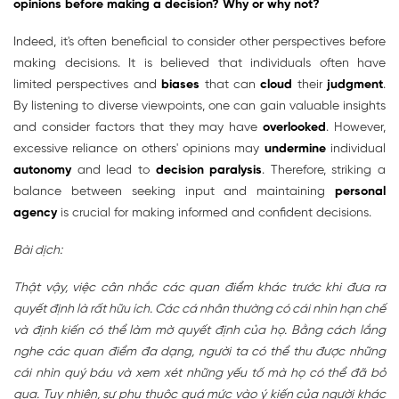
opinions before making a decision? Why or why not?
Indeed, it's often beneficial to consider other perspectives before
making decisions. It is believed that individuals often have
limited perspectives and
biases
that can
cloud
their
judgment
.
By listening to diverse viewpoints, one can gain valuable insights
and consider factors that they may have
overlooked
. However,
excessive reliance on others' opinions may
undermine
individual
autonomy
and lead to
decision paralysis
. Therefore, striking a
balance between seeking input and maintaining
personal
agency
is crucial for making informed and confident decisions.
Bài dịch:
Thật vậy, việc cân nhắc các quan điểm khác trước khi đưa ra
quyết định là rất hữu ích. Các cá nhân thường có cái nhìn hạn chế
và định kiến có thể làm mờ quyết định của họ. Bằng cách lắng
nghe các quan điểm đa dạng, người ta có thể thu được những
cái nhìn quý báu và xem xét những yếu tố mà họ có thể đã bỏ
qua. Tuy nhiên, sự phụ thuộc quá mức vào ý kiến của người khác