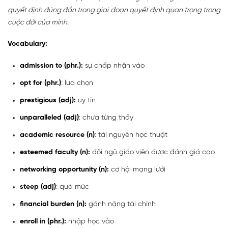
quyết định đúng đắn trong giai đoạn quyết định quan trọng trong
cuộc đời của mình.
Vocabulary:
admission to (phr.):
sự chấp nhận vào
opt for (phr.)
: lựa chọn
prestigious (adj):
uy tín
unparalleled (adj)
: chưa từng thấy
academic resource (n)
: tài nguyên học thuật
esteemed faculty (n):
đội ngũ giáo viên được đánh giá cao
networking opportunity (n):
cơ hội mạng lưới
steep (adj)
: quá mức
financial burden (n):
gánh nặng tài chính
enroll in (phr.):
nhập học vào