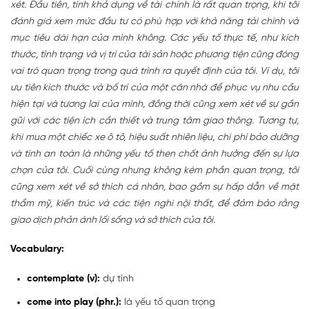
xét. Đầu tiên, tính khả dụng về tài chính là rất quan trọng, khi tôi
đánh giá xem mức đầu tư có phù hợp với khả năng tài chính và
mục tiêu dài hạn của mình không. Các yếu tố thực tế, như kích
thước, tình trạng và vị trí của tài sản hoặc phương tiện cũng đóng
vai trò quan trọng trong quá trình ra quyết định của tôi. Ví dụ, tôi
ưu tiên kích thước và bố trí của một căn nhà để phục vụ nhu cầu
hiện tại và tương lai của mình, đồng thời cũng xem xét về sự gần
gũi với các tiện ích cần thiết và trung tâm giao thông. Tương tự,
khi mua một chiếc xe ô tô, hiệu suất nhiên liệu, chi phí bảo dưỡng
và tính an toàn là những yếu tố then chốt ảnh hưởng đến sự lựa
chọn của tôi. Cuối cùng nhưng không kém phần quan trọng, tôi
cũng xem xét về sở thích cá nhân, bao gồm sự hấp dẫn về mặt
thẩm mỹ, kiến ​​trúc và các tiện nghi nội thất, để đảm bảo rằng
giao dịch phản ánh lối sống và sở thích của tôi.
Vocabulary:
contemplate (v):
dự tính
come into play (phr.):
là yếu tố quan trọng