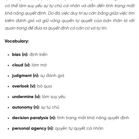
có thể làm suy yếu sự tự chủ cá nhân và dẫn đến tình trạng mất
khả năng quyết định. Do đó, việc duy trì sự cân bằng giữa việc tìm
kiếm đánh giá và giữ vững quyền tự quyết của bản thân là rất
quan trọng để đưa ra quyết định có căn cứ và tự tin.
Vocabulary:
bias (n):
định kiến
cloud (v):
làm mờ
judgment (n):
sự đánh giá
overlook (v):
bỏ qua
undermine (v):
làm suy yếu
autonomy (n):
sự tự chủ
decision paralysis (n):
tình trạng mất khả năng quyết định
personal agency (n):
quyền tự quyết cá nhân