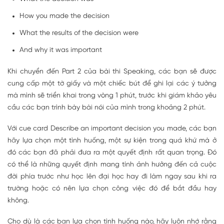
How you made the decision
What the results of the decision were
And why it was important
Khi chuyển đến Part 2 của bài thi Speaking, các bạn sẽ được
cung cấp một tờ giấy và một chiếc bút để ghi lại các ý tưởng
mà mình sẽ triển khai trong vòng 1 phút, trước khi giám khảo yêu
cầu các bạn trình bày bài nói của mình trong khoảng 2 phút.
Với cue card Describe an important decision you made, các bạn
hãy lựa chọn một tình huống, một sự kiện trong quá khứ mà ở
đó các bạn đã phải đưa ra một quyết định rất quan trọng. Đó
có thể là những quyết định mang tính ảnh hưởng đến cả cuộc
đời phía trước như học lên đại học hay đi làm ngay sau khi ra
trường hoặc có nên lựa chọn công việc đó để bắt đầu hay
không.
Cho dù là các bạn lựa chọn tình huống nào, hãy luôn nhớ rằng