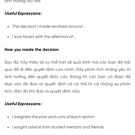
ảnh hưởng lâu dài.
Useful Expressions:
The decision I made revolved around …
I was faced with the dilemma of …
How you made the decision
Sau đó, hãy miêu tả cụ thể hơn về quá trình mà các bạn đã trải
qua để đi đến quyết định của mình. Hãy phân tích những yếu tố
ảnh hưởng đến quyết định, các thông tin các bạn có được để
dựa vào đó đưa ra quyết định và có thể là cả những sự phân
tích, đắn đo khi đưa ra quyết định nữa.
Useful Expressions:
I weighed the pros and cons of each option.
I sought advice from trusted mentors and friends.