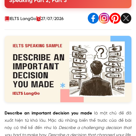
Speaking Part 2, Part 3
3. Part 3 Describe an important decision you made follow
ups
IELTS LangGo
27/07/2026
Describe an important decision you made
là một chủ đề đã
xuất hiện từ khá lâu. Mặc dù những biến thể trước của đề bài
này có thể kể đến như là
Describe a challenging decision that
you had to make
hay
Describe a decision that changed your life
,