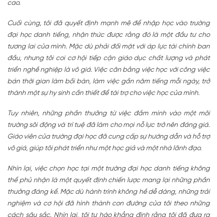
cao.
Cuối cùng, tôi đã quyết định mạnh mẽ để nhập học vào trường
đại học danh tiếng, nhận thức được rằng đó là một đầu tư cho
tương lai của mình. Mặc dù phải đối mặt với áp lực tài chính ban
đầu, nhưng tôi coi cơ hội tiếp cận giáo dục chất lượng và phát
triển nghề nghiệp là vô giá. Việc cân bằng việc học với công việc
bán thời gian làm bồi bàn, làm việc gần năm tiếng mỗi ngày, trở
thành một sự hy sinh cần thiết để tài trợ cho việc học của mình.
Tuy nhiên, những phần thưởng từ việc đắm mình vào một môi
trường sôi động và trí tuệ đã làm cho mọi nỗ lực trở nên đáng giá.
Giáo viên của trường đại học đã cung cấp sự hướng dẫn và hỗ trợ
vô giá, giúp tôi phát triển như một học giả và một nhà lãnh đạo.
Nhìn lại, việc chọn học tại một trường đại học danh tiếng không
thể phủ nhận là một quyết định chiến lược mang lại những phần
thưởng đáng kể. Mặc dù hành trình không hề dễ dàng, những trải
nghiệm và cơ hội đã hình thành con đường của tôi theo những
cách sâu sắc. Nhìn lại, tôi tự hào khẳng định rằng tôi đã đưa ra