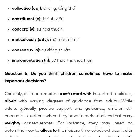
collective (adj):
chung, tổng thể
constituent (n):
thành viên
concord (v):
sự hoà thuận
meticulously (adv):
một cách tỉ mỉ
consensus (n):
sự đồng thuận
implementation (n):
sự thực thi, thực hiện
Question 6. Do you think children sometimes have to make
important decisions?
Certainly, children are often
confronted with
important decisions,
albeit
with varying degrees of guidance from adults. While
adults typically provide support and guidance, children still
encounter situations where they have to make choices that carry
weighty
consequences. For instance, they may need to
determine how to
allocate
their leisure time, select extracurricular