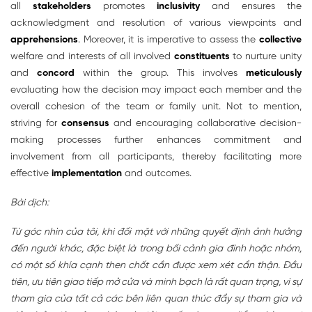
all
stakeholders
promotes
inclusivity
and ensures the
acknowledgment and resolution of various viewpoints and
apprehensions
. Moreover, it is imperative to assess the
collective
welfare and interests of all involved
constituents
to nurture unity
and
concord
within the group. This involves
meticulously
evaluating how the decision may impact each member and the
overall cohesion of the team or family unit. Not to mention,
striving for
consensus
and encouraging collaborative decision-
making processes further enhances commitment and
involvement from all participants, thereby facilitating more
effective
implementation
and outcomes.
Bài dịch:
Từ góc nhìn của tôi, khi đối mặt với những quyết định ảnh hưởng
đến người khác, đặc biệt là trong bối cảnh gia đình hoặc nhóm,
có một số khía cạnh then chốt cần được xem xét cẩn thận. Đầu
tiên, ưu tiên giao tiếp mở cửa và minh bạch là rất quan trọng, vì sự
tham gia của tất cả các bên liên quan thúc đẩy sự tham gia và