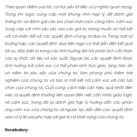
Theo quan điểm của tôi, cả hai yếu tố đều có ý nghĩa quan trọng.
Trong khi logic cung cấp một khung nhìn hợp lý để đánh giá
thông tin và đánh giá các lựa chọn một cách công tâm, cảm xúc
cung cấp cái nhìn sâu sắc vào các giá trị, mong muốn và mối kết
nối cá nhân đối với các quyết định chúng ta đưa ra. Trong một số
trường hợp, các quyết định dựa trên logic có thể dẫn đến kết quả
tối ưu, đặc biệt là trong các tình huống đòi hỏi phân tích cẩn thận
các sự thật, dữ liệu và xác suất. Ngược lại, các quyết định được
ảnh hưởng bởi cảm xúc có thể phản ánh trực giác, lòng trắc ẩn
và niềm tin sâu sắc của chúng ta, làm phong phú thêm trải
nghiệm của chúng ta và tạo ra mối kết nối cảm xúc với các lựa
chọn của chúng ta. Cuối cùng, cách tiếp cận hiệu quả nhất đến
việc ra quyết định thường liên quan đến việc cân nhắc giữa logic
và cảm xúc, trong đó sự đánh giá hợp lý hướng dẫn các phản
ứng cảm xúc của chúng ta và ngược lại, dẫn đến các quyết định
vừa có lý lẽ vừa phù hợp với giá trị và khát vọng của chúng ta.
Vocabulary: