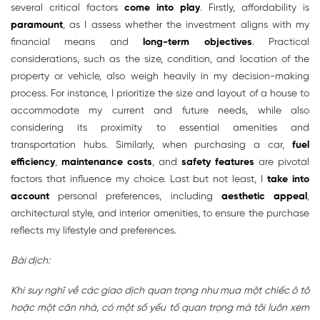
several critical factors
come into play
. Firstly, affordability is
paramount
, as I assess whether the investment aligns with my
financial means and
long-term objectives
. Practical
considerations, such as the size, condition, and location of the
property or vehicle, also weigh heavily in my decision-making
process. For instance, I prioritize the size and layout of a house to
accommodate my current and future needs, while also
considering its proximity to essential amenities and
transportation hubs. Similarly, when purchasing a car,
fuel
efficiency
,
maintenance costs
, and
safety features
are pivotal
factors that influence my choice. Last but not least, I
take into
account
personal preferences, including
aesthetic appeal
,
architectural style, and interior amenities, to ensure the purchase
reflects my lifestyle and preferences.
Bài dịch:
Khi suy nghĩ về các giao dịch quan trọng như mua một chiếc ô tô
hoặc một căn nhà, có một số yếu tố quan trọng mà tôi luôn xem