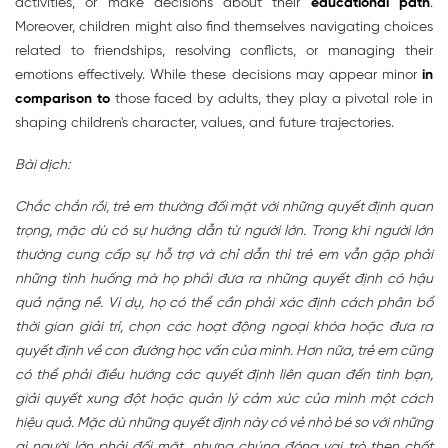
activities, or make decisions about their
educational path
.
Moreover, children might also find themselves navigating choices
related to friendships, resolving conflicts, or managing their
emotions effectively. While these decisions may appear minor
in
comparison to
those faced by adults, they play a pivotal role in
shaping children's character, values, and future trajectories.
Bài dịch:
Chắc chắn rồi, trẻ em thường đối mặt với những quyết định quan
trọng, mặc dù có sự hướng dẫn từ người lớn. Trong khi người lớn
thường cung cấp sự hỗ trợ và chỉ dẫn thì trẻ em vẫn gặp phải
những tình huống mà họ phải đưa ra những quyết định có hậu
quả nặng nề. Ví dụ, họ có thể cần phải xác định cách phân bổ
thời gian giải trí, chọn các hoạt động ngoại khóa hoặc đưa ra
quyết định về con đường học vấn của mình. Hơn nữa, trẻ em cũng
có thể phải điều hướng các quyết định liên quan đến tình bạn,
giải quyết xung đột hoặc quản lý cảm xúc của mình một cách
hiệu quả. Mặc dù những quyết định này có vẻ nhỏ bé so với những
gì người lớn phải đối mặt, nhưng chúng đóng vai trò then chốt