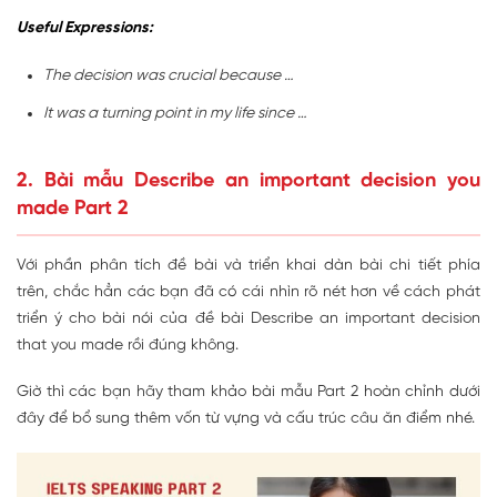
Useful Expressions:
The decision was crucial because …
It was a turning point in my life since …
2. Bài mẫu Describe an important decision you
made Part 2
Với phần phân tích đề bài và triển khai dàn bài chi tiết phía
trên, chắc hẳn các bạn đã có cái nhìn rõ nét hơn về cách phát
triển ý cho bài nói của đề bài Describe an important decision
that you made rồi đúng không.
Giờ thì các bạn hãy tham khảo bài mẫu Part 2 hoàn chỉnh dưới
đây để bổ sung thêm vốn từ vựng và cấu trúc câu ăn điểm nhé.