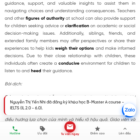
guidance, support, and valuable insights to assist them in
navigating choices and understanding consequences. Teachers
and other
figures of authority
at school can also provide support
for children seeking advice or
clarification
on academic or social
decision-making issues. Additionally, siblings, friends, and
extended family members may offer perspectives or share their
experiences to help kids
weigh their options
and make informed
decisions. Due to their close relationship with children, these
individuals often create a
conducive
environment for children to
listen to and
heed
their guidance.
Bài dịch:
Trẻ em thường tìm sự hỗ trợ từ cha mẹ hoặc người chăm sóc khi
Nguyễn Thị Yến Nhi đã đăng ký khóa học B-Master A course -
đối mặt với quyết định. Những người lớn đáng tin cậy này thường
IELTS (IL 2.0 - 6.0).
cung cấp sự hướng dẫn, hỗ trợ và cái nhìn quý báu để giúp trẻ
điều hướng lựa chọn của mình và hiểu rõ hậu quả. Giáo viên và
những người có quyền lực khác tại trường cũng có thể cung cấp
Hotline
Ưu đãi
Điểm cao
Lên đầu
Tư vấn ngay
sự hỗ trợ cho trẻ em khi tìm kiếm lời khuyên hoặc làm rõ các vấn