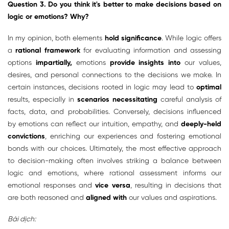
Question 3. Do you think it's better to make decisions based on
logic or emotions? Why?
In my opinion, both elements
hold significance
. While logic offers
a
rational framework
for evaluating information and assessing
options
impartially,
emotions
provide insights into
our values,
desires, and personal connections to the decisions we make. In
certain instances, decisions rooted in logic may lead to
optimal
results, especially in
scenarios
necessitating
careful analysis of
facts, data, and probabilities. Conversely, decisions influenced
by emotions can reflect our intuition, empathy, and
deeply-held
convictions
, enriching our experiences and fostering emotional
bonds with our choices. Ultimately, the most effective approach
to decision-making often involves striking a balance between
logic and emotions, where rational assessment informs our
emotional responses and
vice versa
, resulting in decisions that
are both reasoned and
aligned with
our values and aspirations.
Bài dịch: