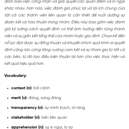
đảm bảo việc công nhận và giải quyết các quan điểm và lo ngại
khác nhau. Hơn nữa, việc đánh giá phúc lợi và lợi ích chung của
tất cả các thành viên liên quan là cần thiết để nuôi dưỡng sự
đoàn kết và hòa thuận trong nhóm. Điều này bao gồm việc đánh
giá kỹ lưỡng cách quyết định có thể ảnh hưởng đến từng thành
viên và sự gắn kết tổng thể của nhóm hoặc gia đình. Chưa kể đến
nỗ lực đạt được sự đồng thuận và khuyến khích quá trình ra quyết
định cộng tác cũng tăng cường cam kết và sự tham gia từ tất cả
các bên, từ đó tạo điều kiện thuận lợi hơn cho việc thực hiện và
kết quả hiệu quả hơn.
Vocabulary:
context (n):
bối cảnh
merit (v):
đáng, xứng đáng
transparency (n):
sự minh bạch, rõ ràng
stakeholder (n):
bên liên quan
apprehension (n):
sự e ngại, lo sợ