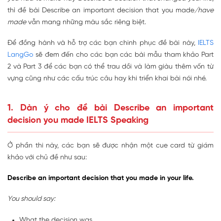
thì đề bài Describe an important decision that you made
/have
made
vẫn mang những màu sắc riêng biệt.
Để đồng hành và hỗ trợ các bạn chinh phục đề bài này,
IELTS
LangGo
sẽ đem đến cho các bạn các bài mẫu tham khảo Part
2 và Part 3 để các bạn có thể trau dồi và làm giàu thêm vốn từ
vựng cũng như các cấu trúc câu hay khi triển khai bài nói nhé.
1. Dàn ý cho đề bài Describe an important
decision you made IELTS Speaking
Ở phần thi này, các bạn sẽ được nhận một cue card từ giám
khảo với chủ đề như sau:
Describe an important decision that you made in your life.
You should say:
What the decision was