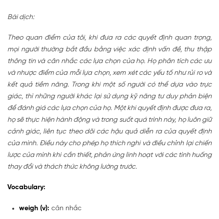
Bài dịch:
Theo quan điểm của tôi, khi đưa ra các quyết định quan trọng,
mọi người thường bắt đầu bằng việc xác định vấn đề, thu thập
thông tin và cân nhắc các lựa chọn của họ. Họ phân tích các ưu
và nhược điểm của mỗi lựa chọn, xem xét các yếu tố như rủi ro và
kết quả tiềm năng. Trong khi một số người có thể dựa vào trực
giác, thì những người khác lại sử dụng kỹ năng tư duy phản biện
để đánh giá các lựa chọn của họ. Một khi quyết định được đưa ra,
họ sẽ thực hiện hành động và trong suốt quá trình này, họ luôn giữ
cảnh giác, liên tục theo dõi các hậu quả diễn ra của quyết định
của mình. Điều này cho phép họ thích nghi và điều chỉnh lại chiến
lược của mình khi cần thiết, phản ứng linh hoạt với các tình huống
thay đổi và thách thức không lường trước.
Vocabulary:
weigh (v):
cân nhắc