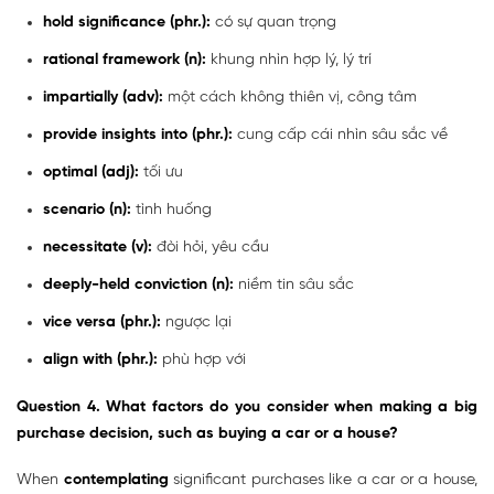
hold significance (phr.):
có sự quan trọng
rational framework (n):
khung nhìn hợp lý, lý trí
impartially (adv):
một cách không thiên vị, công tâm
provide insights into (phr.):
cung cấp cái nhìn sâu sắc về
optimal (adj):
tối ưu
scenario (n):
tình huống
necessitate (v):
đòi hỏi, yêu cầu
deeply-held conviction (n):
niềm tin sâu sắc
vice versa (phr.):
ngược lại
align with (phr.):
phù hợp với
Question 4. What factors do you consider when making a big
purchase decision, such as buying a car or a house?
When
contemplating
significant purchases like a car or a house,