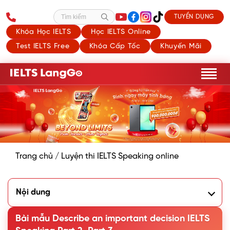
TUYỂN DỤNG
Tìm kiếm
Khóa Học IELTS
Học IELTS Online
Test IELTS Free
Khóa Cấp Tốc
Khuyến Mãi
Trang chủ
/
Luyện thi IELTS Speaking online
Nội dung
1. Dàn ý cho đề bài Describe an important decision you
made IELTS Speaking
Bài mẫu Describe an important decision IELTS
2. Bài mẫu Describe an important decision you made Part 2