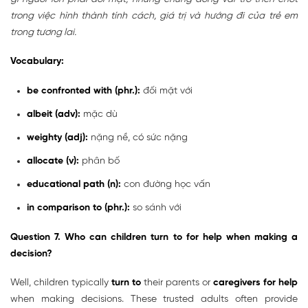
trong việc hình thành tính cách, giá trị và hướng đi của trẻ em
trong tương lai.
Vocabulary:
be confronted with (phr.):
đối mặt với
albeit (adv):
mặc dù
weighty (adj):
nặng nề, có sức nặng
allocate (v):
phân bố
educational path (n):
con đường học vấn
in comparison to (phr.):
so sánh với
Question 7. Who can children turn to for help when making a
decision?
Well, children typically
turn to
their parents or
caregivers
for help
when making decisions. These trusted adults often provide