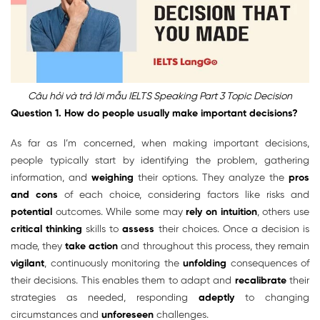
Câu hỏi và trả lời mẫu IELTS Speaking Part 3 Topic Decision
Question 1. How do people usually make important decisions?
As far as I’m concerned, when making important decisions,
people typically start by identifying the problem, gathering
information, and
weighing
their options. They analyze the
pros
and cons
of each choice, considering factors like risks and
potential
outcomes. While some may
rely on
intuition
, others use
critical thinking
skills to
assess
their choices. Once a decision is
made, they
take action
and throughout this process, they remain
vigilant
, continuously monitoring the
unfolding
consequences of
their decisions. This enables them to adapt and
recalibrate
their
strategies as needed, responding
adeptly
to changing
circumstances and
unforeseen
challenges.