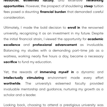
resources
,
esteemed faculty
, and extensive
networking
opportunities
. However, the prospect of shouldering
steep
tuition
fees posed a daunting
financial burden
that demanded careful
consideration.
Ultimately, I made the bold decision to
enroll in
the renowned
university, recognizing it as an investment in my future. Despite
the initial financial strain, I viewed the opportunity for
academic
excellence
and
professional advancement
as invaluable.
Balancing my studies with a demanding part-time job as a
waitress, working nearly five hours a day, became a necessary
sacrifice
to fund my education.
Yet, the rewards of
immersing myself in
a dynamic and
intellectually stimulating
environment made every effort
worthwhile
. The university's esteemed faculty provided
invaluable mentorship and guidance, nurturing my growth as a
scholar and a leader.
Looking back, choosing to attend a prestigious university was