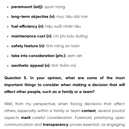
paramount (adj):
quan trọng
long-term objective (n):
mục tiêu dài hạn
fuel efficiency (n):
hiệu suất nhiên liệu
maintenance cost (n):
chi phí bảo dưỡng
safety feature (n):
tính năng an toàn
take into consideration (phr.):
xem xét
aesthetic appeal (n):
tính thẩm mỹ
Question 5. In your opinion, what are some of the most
important things to consider when making a decision that will
affect other people, such as a family or a team?
Well, from my perspective, when facing decisions that affect
others, especially within a family or team
context
, several pivotal
aspects
merit
careful consideration. Foremost, prioritizing open
communication and
transparency
proves essential, as engaging