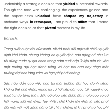
undeniably a strategic decision that
yielded
substantial rewards.
Though the road was challenging, the experiences gained and
the opportunities
unlocked
have
shaped my trajectory
in
profound ways.
In retrospect,
I am proud to
affirm
that I made
the right decision at that
pivotal
moment in my life.
Bài dịch:
Trong suốt cuộc đời của mình, tôi đã phải đối mặt với nhiều quyết
định khó khăn, nhưng không có quyết định nào nặng nề như lúc
tôi đứng trước sự lựa chọn trong năm cuối cấp 3: liệu nên xin vào
một trường đại học danh tiếng với học phí cao hay chọn một
trường đại học làng xóm với học phí phải chăng.
Sức hấp dẫn của việc học tại một trường đại học danh tiếng
không thể phủ nhận, mang lại cơ hội tiếp cận các tài nguyên học
thuật chưa từng thấy, đội ngũ giáo viên được đánh giá cao và cơ
hội mạng lưới mở rộng. Tuy nhiên, khó khăn lớn nhất là việc phải
đối mặt với một gánh nặng tài chính khổng lồ khi phải trả học phí