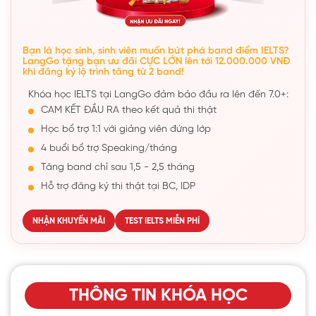
Bạn là học sinh, sinh viên muốn bứt phá band điểm IELTS?
LangGo tặng bạn ưu đãi CỰC LỚN lên tới 12.000.000 VNĐ
khi đăng ký lộ trình tăng từ 2 band!
Khóa học IELTS tại LangGo đảm bảo đầu ra lên đến 7.0+:
CAM KẾT ĐẦU RA theo kết quả thi thật
Học bổ trợ 1:1 với giảng viên đứng lớp
4 buổi bổ trợ Speaking/tháng
Tăng band chỉ sau 1,5 - 2,5 tháng
Hỗ trợ đăng ký thi thật tại BC, IDP
NHẬN KHUYẾN MÃI
TEST IELTS MIỄN PHÍ
THÔNG TIN KHÓA HỌC