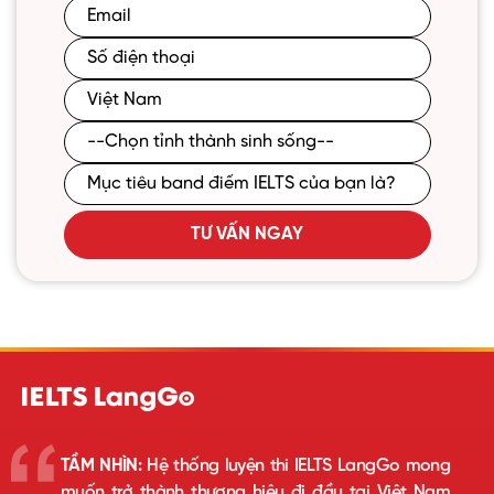
TƯ VẤN NGAY
TẦM NHÌN:
Hệ thống luyện thi IELTS LangGo mong
muốn trở thành thương hiệu đi đầu tại Việt Nam