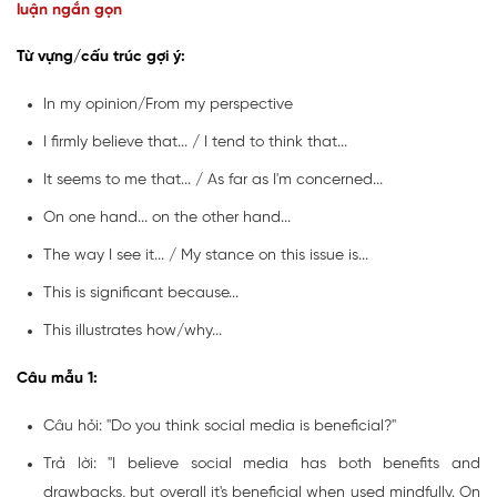
luận ngắn gọn
Từ vựng/cấu trúc gợi ý:
In my opinion/From my perspective
I firmly believe that... / I tend to think that...
It seems to me that... / As far as I'm concerned...
On one hand... on the other hand...
The way I see it... / My stance on this issue is...
This is significant because...
This illustrates how/why...
Câu mẫu 1:
Câu hỏi: "Do you think social media is beneficial?"
Trả lời: "I believe social media has both benefits and
drawbacks, but overall it's beneficial when used mindfully. On