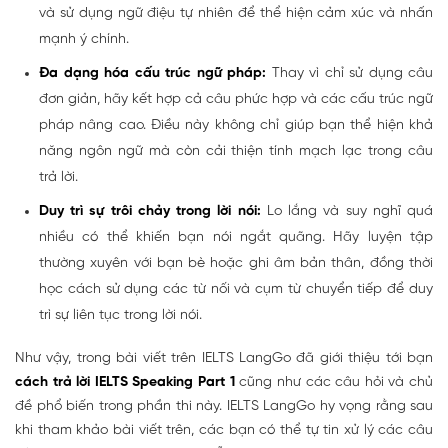
và sử dụng ngữ điệu tự nhiên để thể hiện cảm xúc và nhấn
mạnh ý chính.
Đa dạng hóa cấu trúc ngữ pháp:
Thay vì chỉ sử dụng câu
đơn giản, hãy kết hợp cả câu phức hợp và các cấu trúc ngữ
pháp nâng cao. Điều này không chỉ giúp bạn thể hiện khả
năng ngôn ngữ mà còn cải thiện tính mạch lạc trong câu
trả lời.
Duy trì sự trôi chảy trong lời nói:
Lo lắng và suy nghĩ quá
nhiều có thể khiến bạn nói ngắt quãng. Hãy luyện tập
thường xuyên với bạn bè hoặc ghi âm bản thân, đồng thời
học cách sử dụng các từ nối và cụm từ chuyển tiếp để duy
trì sự liên tục trong lời nói.
Như vậy, trong bài viết trên IELTS LangGo đã giới thiệu tới bạn
cách trả lời IELTS Speaking Part 1
cũng như các câu hỏi và chủ
đề phổ biến trong phần thi này. IELTS LangGo hy vọng rằng sau
khi tham khảo bài viết trên, các bạn có thể tự tin xử lý các câu