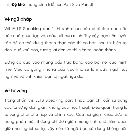
Độ khó
: Trung bình (dễ hơn Part 2 và Part 3)
Về ngữ pháp
Với IELTS Speaking part 1 thí sinh chưa cần phải đưa các cấu
trúc quá phức tạp vào câu nói của mình. Tuy vậy, bạn nên luyện
tập để có thể dùng thành thạo các thì cơ bản như thì hiện tại
đơn, quá khứ đơn, tương lai đơn và thì hiện tại hoàn thành.
Đừng cố đưa vào những cấu trúc band cao bài nói của mình
nhé! Việc cố gắng nhớ ra cấu trúc khó sẽ làm đứt mạch suy
nghĩ và vô tình khiến bạn bị ngắt ngứ đó.
Về từ vựng
Trong phần thi IELTS Speaking part 1 này, bạn chỉ cần sử dụng
các từ vựng đơn giản, không quá học thuật. Điều quan trọng là
từ vựng phải phù hợp và chính xác. Câu hỏi giám khảo đưa ra
trong phần một thường chi đơn giản mang tính chất làm quen
giữa hai người xa lạ, vậy nên từ ngữ bạn sử dụng không nên