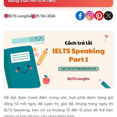
dạng câu hỏi (chi tiết)
Tiêu chí chấm điểm trong IELTS Speaking part 1
2. Các dạng câu hỏi thường gặp trong IELTS Speaking part
1
IELTS LangGo
29/06/2026
3. Hướng dẫn trả lời Speaking Part 1 theo từng dạng câu
hỏi
4. Lưu ý quan trọng khi trả lời IELTS Speaking Part 1
Để đạt được band điểm mong ước, bạn phải dành hàng giờ
đồng hồ mỗi ngày để luyện thi, giải đề. Nhưng trong ngày thi
IELTS Speaking, bạn chỉ có khoảng 10 đến 15 phút để thể hiện
những gì bạn đã học cho giám khảo thấy.