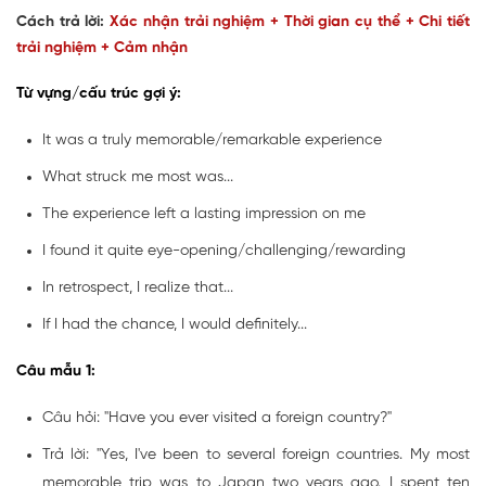
Cách trả lời:
Xác nhận trải nghiệm + Thời gian cụ thể + Chi tiết
trải nghiệm + Cảm nhận
Từ vựng/cấu trúc gợi ý:
It was a truly memorable/remarkable experience
What struck me most was...
The experience left a lasting impression on me
I found it quite eye-opening/challenging/rewarding
In retrospect, I realize that...
If I had the chance, I would definitely...
Câu mẫu 1:
Câu hỏi: "Have you ever visited a foreign country?"
Trả lời: "Yes, I've been to several foreign countries. My most
memorable trip was to Japan two years ago. I spent ten