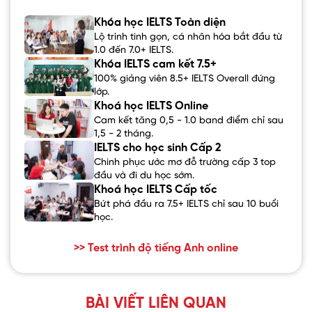
Khóa học IELTS Toàn diện
Lộ trình tinh gọn, cá nhân hóa bắt đầu từ
1.0 đến 7.0+ IELTS.
Khóa IELTS cam kết 7.5+
100% giảng viên 8.5+ IELTS Overall đứng
lớp.
Khoá học IELTS Online
Cam kết tăng 0,5 - 1.0 band điểm chỉ sau
1,5 - 2 tháng.
IELTS cho học sinh Cấp 2
Chinh phục ước mơ đỗ trường cấp 3 top
đầu và đi du học sớm.
Khoá học IELTS Cấp tốc
Bứt phá đầu ra 7.5+ IELTS chỉ sau 10 buổi
học.
>> Test trình độ tiếng Anh online
BÀI VIẾT LIÊN QUAN