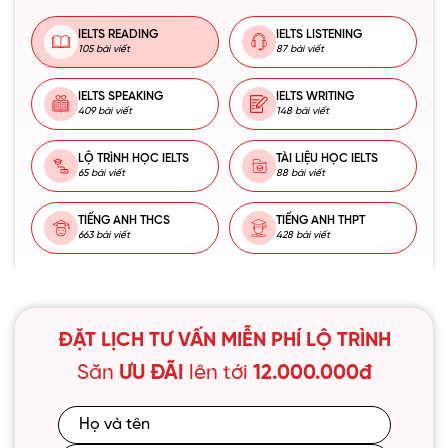
IELTS READING
IELTS LISTENING
105 bài viết
87 bài viết
IELTS SPEAKING
IELTS WRITING
409 bài viết
148 bài viết
LỘ TRÌNH HỌC IELTS
TÀI LIỆU HỌC IELTS
65 bài viết
88 bài viết
TIẾNG ANH THCS
TIẾNG ANH THPT
663 bài viết
428 bài viết
ĐẶT LỊCH TƯ VẤN MIỄN PHÍ LỘ TRÌNH
Săn
ƯU ĐÃI
lên tới
12.000.000đ