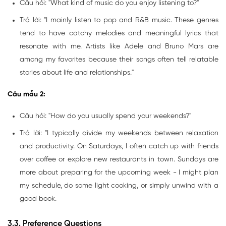
Câu hỏi: "What kind of music do you enjoy listening to?"
Trả lời: "I mainly listen to pop and R&B music. These genres
tend to have catchy melodies and meaningful lyrics that
resonate with me. Artists like Adele and Bruno Mars are
among my favorites because their songs often tell relatable
stories about life and relationships."
Câu mẫu 2:
Câu hỏi: "How do you usually spend your weekends?"
Trả lời: "I typically divide my weekends between relaxation
and productivity. On Saturdays, I often catch up with friends
over coffee or explore new restaurants in town. Sundays are
more about preparing for the upcoming week - I might plan
my schedule, do some light cooking, or simply unwind with a
good book.
3.3. Preference Questions