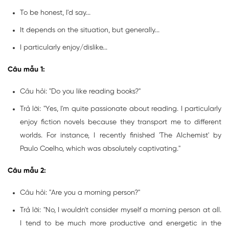
To be honest, I'd say...
It depends on the situation, but generally...
I particularly enjoy/dislike...
Câu mẫu 1:
Câu hỏi: "Do you like reading books?"
Trả lời: "Yes, I'm quite passionate about reading. I particularly
enjoy fiction novels because they transport me to different
worlds. For instance, I recently finished 'The Alchemist' by
Paulo Coelho, which was absolutely captivating."
Câu mẫu 2:
Câu hỏi: "Are you a morning person?"
Trả lời: "No, I wouldn't consider myself a morning person at all.
I tend to be much more productive and energetic in the