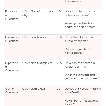
the cinema?
Preferenc
Câu hỏi về sở thích, lựa
15%
Do you prefer indoor or
e
chọn
outdoor activities?
Questions
Would you rather live in a
house or an apartment?
Frequency
Câu hỏi về tần suất
10%
How often do you use
Questions
public transport?
Do you regularly read
newspapers?
Experienc
Câu hỏi về trải nghiệm
10%
Have you ever visited a
e
foreign country?
Questions
When was the last time
you went to a restaurant?
Opinion
Câu hỏi xin ý kiến
5%
Do you think social media is
Questions
beneficial?
How important is exercise
to you?