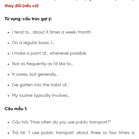
thay đổi (nếu có)
Từ vựng/cấu trúc gợi ý:
I tend to... about X times a week/month
On a regular basis, I...
I make a point of... whenever possible
Not as frequently as I'd like to...
It varies, but generally...
I've gotten into the habit of...
My routine typically involves...
Câu mẫu 1:
Câu hỏi: "How often do you use public transport?"
Trả lời: "I use public transport about three to four times a