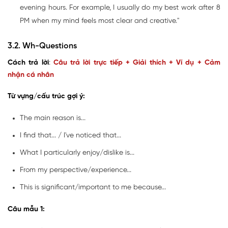
evening hours. For example, I usually do my best work after 8
PM when my mind feels most clear and creative."
3.2. Wh-Questions
Cách trả lời
:
Câu trả lời trực tiếp + Giải thích + Ví dụ + Cảm
nhận cá nhân
Từ vựng/cấu trúc gợi ý:
The main reason is...
I find that... / I've noticed that...
What I particularly enjoy/dislike is...
From my perspective/experience...
This is significant/important to me because...
Câu mẫu 1: