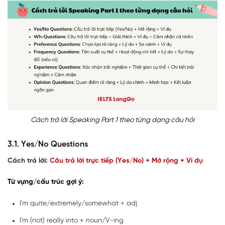
Cách trả lời Speaking Part 1 theo từng dạng câu hỏi
3.1. Yes/No Questions
Cách trả lời:
Câu trả lời trực tiếp (Yes/No) + Mở rộng + Ví dụ
Từ vựng/cấu trúc gợi ý:
I'm quite/extremely/somewhat + adj
I'm (not) really into + noun/V-ing