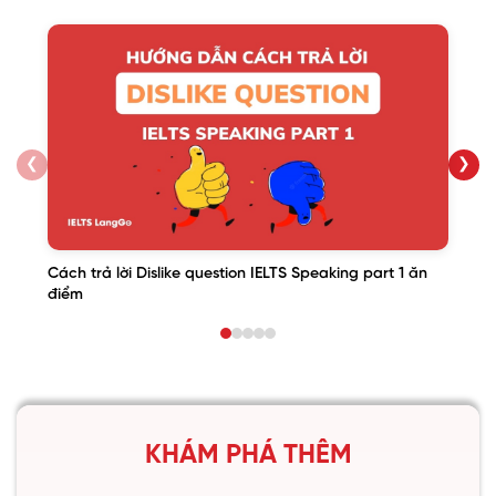
❮
❯
Cách trả lời Dislike question IELTS Speaking part 1 ăn
điểm
KHÁM PHÁ THÊM