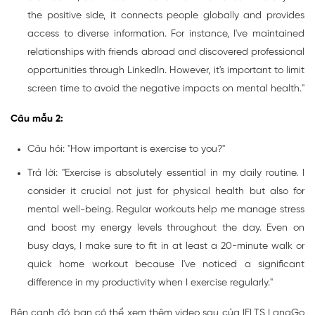
the positive side, it connects people globally and provides
access to diverse information. For instance, I've maintained
relationships with friends abroad and discovered professional
opportunities through LinkedIn. However, it's important to limit
screen time to avoid the negative impacts on mental health."
Câu mẫu 2:
Câu hỏi: "How important is exercise to you?"
Trả lời: "Exercise is absolutely essential in my daily routine. I
consider it crucial not just for physical health but also for
mental well-being. Regular workouts help me manage stress
and boost my energy levels throughout the day. Even on
busy days, I make sure to fit in at least a 20-minute walk or
quick home workout because I've noticed a significant
difference in my productivity when I exercise regularly."
Bên cạnh đó, bạn có thể xem thêm video sau của IELTS LangGo