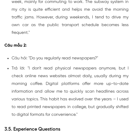
week, mainly for commuting to work. The subway system in
my city is quite efficient and helps me avoid the morning
traffic jams. However, during weekends, I tend to drive my
own car as the public transport schedule becomes less
frequent."
Câu mẫu 2:
Câu hỏi: "Do you regularly read newspapers?"
Trả lời: "I don't read physical newspapers anymore, but I
check online news websites almost daily, usually during my
morning coffee. Digital platforms offer more up-to-date
information and allow me to quickly scan headlines across
various topics. This habit has evolved over the years – I used
to read printed newspapers in college, but gradually shifted
to digital formats for convenience."
3.5. Experience Questions