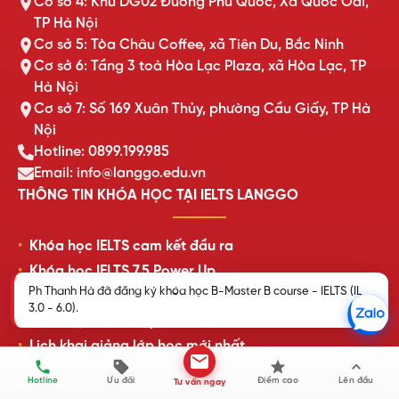
Cơ sở 4: Khu DG02 Đường Phủ Quốc, Xã Quốc Oai,
TP Hà Nội
Cơ sở 5: Tòa Châu Coffee, xã Tiên Du, Bắc Ninh
Cơ sở 6: Tầng 3 toà Hòa Lạc Plaza, xã Hòa Lạc, TP
Hà Nội
Cơ sở 7: Số 169 Xuân Thủy, phường Cầu Giấy, TP Hà
Nội
Hotline: 0899.199.985
Email: info@langgo.edu.vn
THÔNG TIN KHÓA HỌC TẠI IELTS LANGGO
Khóa học IELTS cam kết đầu ra
Khóa học IELTS 7.5 Power Up
Ph Thanh Hà đã đăng ký khóa học B-Master B course - IELTS (IL
Khóa học IELTS Online trực tuyến
3.0 - 6.0).
Khóa học IELTS cấp tốc
Lịch khai giảng lớp học mới nhất
Review của học viên LangGo
Hotline
Ưu đãi
Điểm cao
Lên đầu
Tư vấn ngay