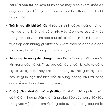
nói của bạn trở lên kém tự nhiên và máy móc. Giám khảo đã
được đào tạo để nhận biết liệu bạn có học thuộc câu trả lời
hay không.
Tránh lạc đề khi trả lời:
Nhiều thí sinh có xu hướng nói lan
man và đi ra khỏi chủ đề chính. Hãy tập trung vào từ khóa
trong câu hỏi và đảm bảo câu trả lời của bạn luôn liên quan
trực tiếp đến những gì được hỏi. Giám khảo sẽ đánh giá cao
khả năng trả lời ngắn gọn nhưng đầy đủ.
Sử dụng từ vựng đa dạng:
Tránh lặp lại cùng một từ nhiều
lần trong câu trả lời. Thay vào đó, hãy chuẩn bị các từ đồng
nghĩa và cụm từ thay thế cho những từ thông dụng. Điều
này sẽ giúp bạn thể hiện vốn từ vựng phong phú và nâng
cao điểm số trong tiêu chí từ vựng.
Chú ý đến phát âm và ngữ điệu:
Phát âm không chính xác
có thể ảnh hưởng đến khả năng giao tiếp của bạn. Hãy tập
trung vào việc phát âm rõ ràng các từ khóa trong câu trả lời