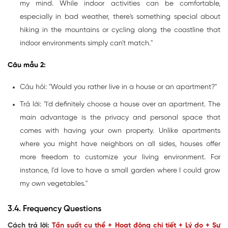
my mind. While indoor activities can be comfortable,
especially in bad weather, there's something special about
hiking in the mountains or cycling along the coastline that
indoor environments simply can't match."
Câu mẫu 2:
Câu hỏi: "Would you rather live in a house or an apartment?"
Trả lời: "I'd definitely choose a house over an apartment. The
main advantage is the privacy and personal space that
comes with having your own property. Unlike apartments
where you might have neighbors on all sides, houses offer
more freedom to customize your living environment. For
instance, I'd love to have a small garden where I could grow
my own vegetables."
3.4. Frequency Questions
Cách trả lời:
Tần suất cụ thể + Hoạt động chi tiết + Lý do + Sự