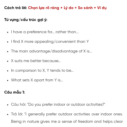
Cách trả lời:
Chọn lựa rõ ràng + Lý do + So sánh + Ví dụ
Từ vựng/cấu trúc gợi ý:
I have a preference for... rather than...
I find X more appealing/convenient than Y
The main advantage/disadvantage of X is...
X suits me better because...
In comparison to X, Y tends to be...
What sets X apart from Y is...
Câu mẫu 1:
Câu hỏi: "Do you prefer indoor or outdoor activities?"
Trả lời: "I generally prefer outdoor activities over indoor ones.
Being in nature gives me a sense of freedom and helps clear