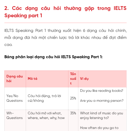
2. Các dạng câu hỏi thường gặp trong IELTS
Speaking part 1
IELTS Speaking Part 1 thường xuất hiện 6 dạng câu hỏi chính,
mỗi dạng đòi hỏi một chiến lược trả lời khác nhau để đạt điểm
cao.
Bảng phân loại dạng câu hỏi IELTS Speaking Part 1:
Tần
Dạng câu
Mô tả
suấ
Ví dụ
hỏi
t
Do you like reading books?
Yes/No
Câu hỏi đóng, trả lời
25%
Questions
có/không
Are you a morning person?
Wh-
Câu hỏi mở với what,
35%
What kind of music do you
Questions
where, when, why, how
enjoy listening to?
How often do you go to