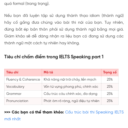
quá formal (trang trọng).
Nếu bạn đã luyện tập sử dụng thành thạo idiom (thành ngữ)
hãy cố gắng đưa chúng vào bài thi nói của bạn. Tuy nhiên,
đừng bắt ép bản thân phải sử dụng thành ngữ bằng mọi giá.
Giám khảo sẽ dễ dàng nhận ra liệu bạn có đang sử dụng các
thành ngữ một cách tự nhiên hay không.
Tiêu chí chấm điểm trong IELTS Speaking part 1
Tiêu chí
Mô tả
Trọng số
Fluency & Coherence
Khả năng nói trôi chảy, liền mạch
25%
Vocabulary
Vốn từ vựng phong phú, chính xác
25%
Grammar
Cấu trúc câu chính xác, đa dạng
25%
Pronunciation
Phát âm rõ ràng, ngữ điệu tự nhiên
25%
>>> Các bạn có thể tham khảo:
Cấu trúc bài thi Speaking IELTS
mới nhất