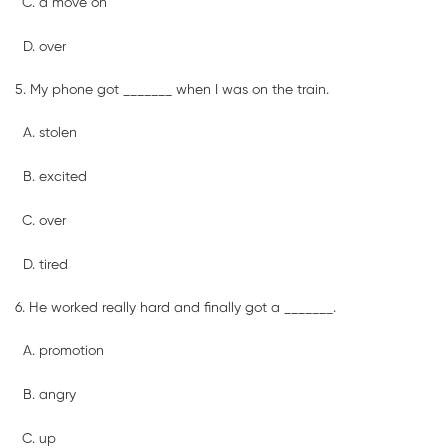
a move on
over
5. My phone got _______ when I was on the train.
stolen
excited
over
tired
6. He worked really hard and finally got a _______.
promotion
angry
up