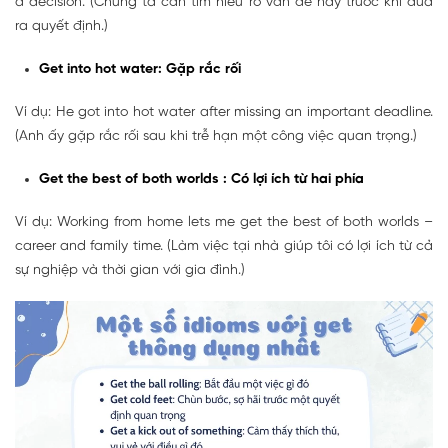
a decision. (Chúng ta cần tìm hiểu rõ vấn đề này trước khi đưa
ra quyết định.)
Get into hot water: Gặp rắc rối
Ví dụ: He got into hot water after missing an important deadline.
(Anh ấy gặp rắc rối sau khi trễ hạn một công việc quan trọng.)
Get the best of both worlds : Có lợi ích từ hai phía
Ví dụ: Working from home lets me get the best of both worlds –
career and family time. (Làm việc tại nhà giúp tôi có lợi ích từ cả
sự nghiệp và thời gian với gia đình.)