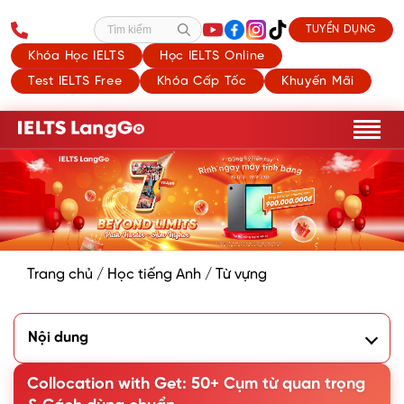
TUYỂN DỤNG
Tìm kiếm
Khóa Học IELTS
Học IELTS Online
Test IELTS Free
Khóa Cấp Tốc
Khuyến Mãi
Trang chủ
/
Học tiếng Anh
/
Từ vựng
Nội dung
1. List Collocation với Get thông dụng nhất
Collocation with Get: 50+ Cụm từ quan trọng
1.1. Collocation Get + Tính từ (Adjective)
1.2. Collocation Get + Danh từ (Noun)