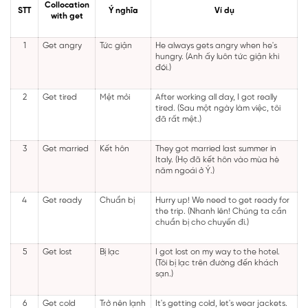
Collocation
STT
Ý nghĩa
Ví dụ
with get
1
Get angry
Tức giận
He always gets angry when he's
hungry. (Anh ấy luôn tức giận khi
đói.)
2
Get tired
Mệt mỏi
After working all day, I got really
tired. (Sau một ngày làm việc, tôi
đã rất mệt.)
3
Get married
Kết hôn
They got married last summer in
Italy. (Họ đã kết hôn vào mùa hè
năm ngoái ở Ý.)
4
Get ready
Chuẩn bị
Hurry up! We need to get ready for
the trip. (Nhanh lên! Chúng ta cần
chuẩn bị cho chuyến đi.)
5
Get lost
Bị lạc
I got lost on my way to the hotel.
(Tôi bị lạc trên đường đến khách
sạn.)
6
Get cold
Trở nên lạnh
It's getting cold, let's wear jackets.