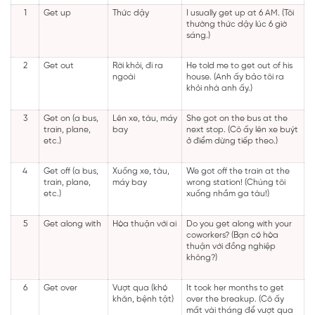
1
Get up
Thức dậy
I usually get up at 6 AM. (Tôi
thường thức dậy lúc 6 giờ
sáng.)
2
Get out
Rời khỏi, đi ra
He told me to get out of his
ngoài
house. (Anh ấy bảo tôi ra
khỏi nhà anh ấy.)
3
Get on (a bus,
Lên xe, tàu, máy
She got on the bus at the
train, plane,
bay
next stop. (Cô ấy lên xe buýt
etc.)
ở điểm dừng tiếp theo.)
4
Get off (a bus,
Xuống xe, tàu,
We got off the train at the
train, plane,
máy bay
wrong station! (Chúng tôi
etc.)
xuống nhầm ga tàu!)
5
Get along with
Hòa thuận với ai
Do you get along with your
coworkers? (Bạn có hòa
thuận với đồng nghiệp
không?)
6
Get over
Vượt qua (khó
It took her months to get
khăn, bệnh tật)
over the breakup. (Cô ấy
mất vài tháng để vượt qua