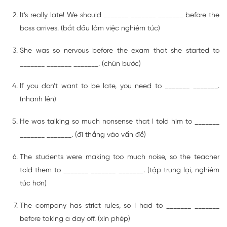
It’s really late! We should _______ _______ _______ before the
boss arrives. (bắt đầu làm việc nghiêm túc)
She was so nervous before the exam that she started to
_______ _______ _______. (chùn bước)
If you don’t want to be late, you need to _______ _______.
(nhanh lên)
He was talking so much nonsense that I told him to _______
_______ _______. (đi thẳng vào vấn đề)
The students were making too much noise, so the teacher
told them to _______ _______ _______. (tập trung lại, nghiêm
túc hơn)
The company has strict rules, so I had to _______ _______
before taking a day off. (xin phép)