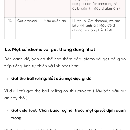
competition for cheating. (Anh
ấy bị cấm thi đấu vì gian lận.)
14
Get dressed
Mặc quần áo
Hurry up! Get dressed, we are
late! (Nhanh lên! Mặc đồ đi,
chúng ta đang trễ đấy!)
1.5. Một số idioms với get thông dụng nhất
Bên cạnh đó, bạn có thể học thêm các idioms với get để giao
tiếp tiếng Anh tự nhiên và linh hoạt hơn:
Get the ball rolling: Bắt đầu một việc gì đó
Ví dụ: Let’s get the ball rolling on this project! (Hãy bắt đầu dự
án này thôi!)
Get cold feet: Chùn bước, sợ hãi trước một quyết định quan
trọng