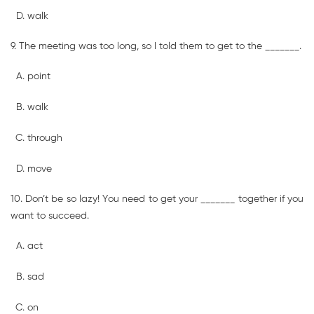
walk
9. The meeting was too long, so I told them to get to the _______.
point
walk
through
move
10. Don’t be so lazy! You need to get your _______ together if you
want to succeed.
act
sad
on