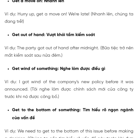
Get a move on: Nhanh lên
Ví dụ: Hurry up, get a move on! We’re late! (Nhanh lên, chúng ta
đang trễ!)
Get out of hand: Vượt khỏi tầm kiểm soát
Ví dụ: The party got out of hand after midnight. (Bữa tiệc trở nên
mất kiểm soát sau nửa đêm.)
Get wind of something: Nghe lỏm được điều gì
Ví dụ: I got wind of the company’s new policy before it was
announced. (Tôi nghe lỏm được chính sách mới của công ty
trước khi nó được công bố.)
Get to the bottom of something: Tìm hiểu rõ ngọn ngành
của vấn đề
Ví dụ: We need to get to the bottom of this issue before making