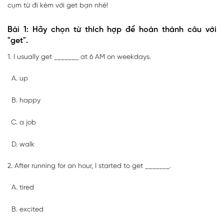
cụm từ đi kèm với get bạn nhé!
Bài 1: Hãy chọn từ thích hợp để hoàn thành câu với
"get".
1. I usually get _______ at 6 AM on weekdays.
up
happy
a job
walk
2. After running for an hour, I started to get _______.
tired
excited