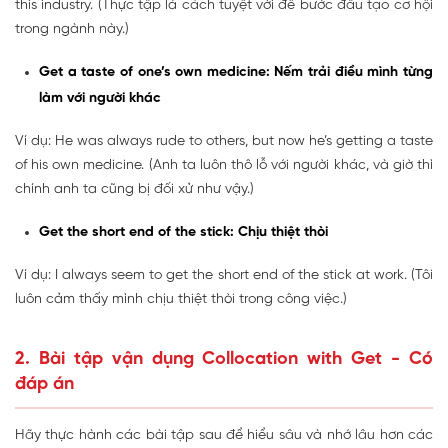
this industry. (Thực tập là cách tuyệt vời để bước đầu tạo cơ hội
trong ngành này.)
Get a taste of one’s own medicine: Nếm trải điều mình từng
làm với người khác
Ví dụ: He was always rude to others, but now he’s getting a taste
of his own medicine. (Anh ta luôn thô lỗ với người khác, và giờ thì
chính anh ta cũng bị đối xử như vậy.)
Get the short end of the stick: Chịu thiệt thòi
Ví dụ: I always seem to get the short end of the stick at work. (Tôi
luôn cảm thấy mình chịu thiệt thòi trong công việc.)
2. Bài tập vận dụng Collocation with Get - Có
đáp án
Hãy thực hành các bài tập sau để hiểu sâu và nhớ lâu hơn các