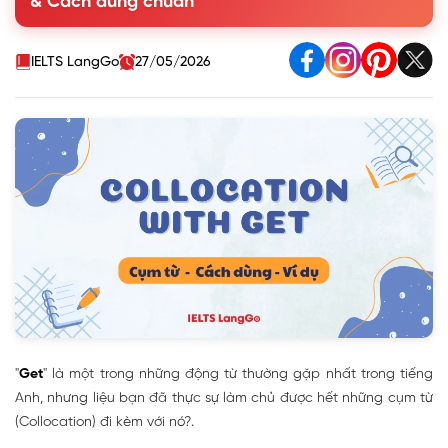
& Cách dùng chuẩn
1.3. Collocation Get + giới từ (pre)
1.4. Collocation Get + Động từ (Verb)
1.5. Một số idioms với get thông dụng nhất
IELTS LangGo
27/05/2026
2. Bài tập vận dụng Collocation with Get - Có đáp án
"
Get
" là một trong những động từ thường gặp nhất trong tiếng
Anh, nhưng liệu bạn đã thực sự làm chủ được hết những cụm từ
(Collocation) đi kèm với nó?.