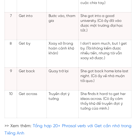
cuộc chia tay.)
7
Get into
Bước vào, tham
She got into a good
gia
university. (Cô ấy đã vào
được một trường đại học
tốt.)
8
Get by
Xoay xở (trong
I don’t earn much, but I get
hoàn cảnh khó
by. (Tôi không kiếm được
khăn)
nhiều tiền, nhưng tôi vẫn
xoay xở được.)
9
Get back
Quay trở lại
She got back home late last
night. (Cô ấy về nhà muộn
tối qua.)
10
Get across
Truyền đạt ý
She finds it hard to get her
tưởng
ideas across. (Cô ấy cảm
thấy khó để truyền đạt ý
tưởng của mình.)
>> Xem thêm:
Tổng hợp 20+ Phrasal verb với Get cần nhớ trong
Tiếng Anh