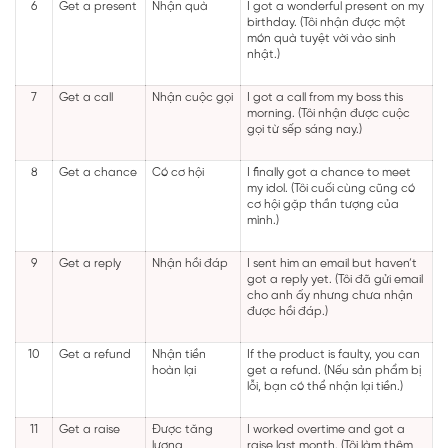
6
Get a present
Nhận quà
I got a wonderful present on my
birthday. (Tôi nhận được một
món quà tuyệt vời vào sinh
nhật.)
7
Get a call
Nhận cuộc gọi
I got a call from my boss this
morning. (Tôi nhận được cuộc
gọi từ sếp sáng nay.)
8
Get a chance
Có cơ hội
I finally got a chance to meet
my idol. (Tôi cuối cùng cũng có
cơ hội gặp thần tượng của
mình.)
9
Get a reply
Nhận hồi đáp
I sent him an email but haven’t
got a reply yet. (Tôi đã gửi email
cho anh ấy nhưng chưa nhận
được hồi đáp.)
10
Get a refund
Nhận tiền
If the product is faulty, you can
hoàn lại
get a refund. (Nếu sản phẩm bị
lỗi, bạn có thể nhận lại tiền.)
11
Get a raise
Được tăng
I worked overtime and got a
lương
raise last month. (Tôi làm thêm