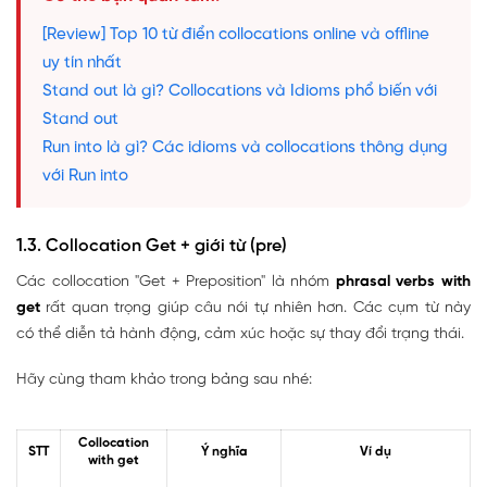
[Review] Top 10 từ điển collocations online và offline
uy tín nhất
Stand out là gì? Collocations và Idioms phổ biến với
Stand out
Run into là gì? Các idioms và collocations thông dụng
với Run into
1.3. Collocation Get + giới từ (pre)
Các collocation "Get + Preposition" là nhóm
phrasal verbs with
get
rất quan trọng giúp câu nói tự nhiên hơn. Các cụm từ này
có thể diễn tả hành động, cảm xúc hoặc sự thay đổi trạng thái.
Hãy cùng tham khảo trong bảng sau nhé:
Collocation
STT
Ý nghĩa
Ví dụ
with get