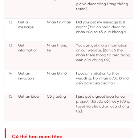
giờ và được tăng lương tháng
trước.)
12
Get a
Nhận tin nhắn
Did you get my message last
message
night? (Bạn có nhận được tin
nhắn của tôi tối qua không?)
13
Get
Nhận thông
You can get more information
information
tin
on our website. (Bạn có thể
nhận thêm thông tin trên trang
web của chúng tôi.)
14
Get an
Nhận lời mời
I got an invitation to their
invitation
wedding. (Tôi nhận được lời mời
đến đám cưới của họ.)
15
Get an idea
Có ý tưởng
I just got a great idea for our
project. (Tôi vừa có một ý tưởng
tuyệt vời cho dự án của chúng
ta.)
Có thể bạn quan tâm: