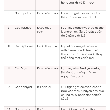
hỏng sau khi tôi làm rơi.)
8
Get repaired
Được sửa chữa
I need to get my car repaired.
(Tôi cần sửa xe của mình.)
9
Get washed
Được giặt
I got my clothes washed at the
sạch
laundromat. (Tôi đã giặt quần
áo ở tiệm giặt là.)
10
Get replaced
Được thay thế
My old phone got replaced
with a new one. (Chiếc điện
thoại cũ của tôi đã được thay
thế bằng một chiếc mới.)
11
Get fixed
Được sửa chữa
I got my bike fixed yesterday.
(Tôi đã sửa xe đạp của mình
ngày hôm qua.)
12
Get delayed
Bị hoãn lại
Our flight got delayed due to
bad weather. (Chuyến bay của
chúng tôi bị hoãn do thời tiết
xấu.)
13
Get banned
Bị cấm
He got banned from the