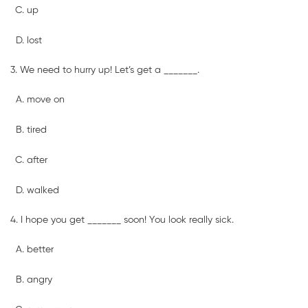
up
lost
3. We need to hurry up! Let’s get a _______.
move on
tired
after
walked
4. I hope you get _______ soon! You look really sick.
better
angry