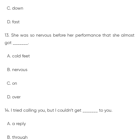
down
fast
13. She was so nervous before her performance that she almost
got _______.
cold feet
nervous
on
over
14. I tried calling you, but I couldn’t get _______ to you.
a reply
through