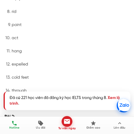
rid
point
act
hang
expelled
cold feet
through
cold feet
Bài 2:
Đã có 221 học viên đã đăng ký học IELTS trong tháng 8.
Xem lộ
trình
.
Hotline
Ưu đãi
Điểm cao
Lên đầu
Tư vấn ngay
get through