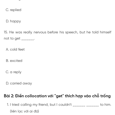
replied
happy
15. He was really nervous before his speech, but he told himself
not to get _______.
cold feet
excited
a reply
carried away
Bài 2: Điền collocation với "get" thích hợp vào chỗ trống
I tried calling my friend, but I couldn’t _______ _______ to him.
(liên lạc với ai đó)