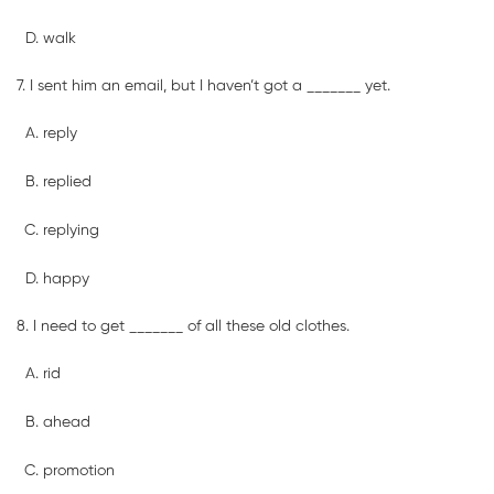
walk
7. I sent him an email, but I haven’t got a _______ yet.
reply
replied
replying
happy
8. I need to get _______ of all these old clothes.
rid
ahead
promotion