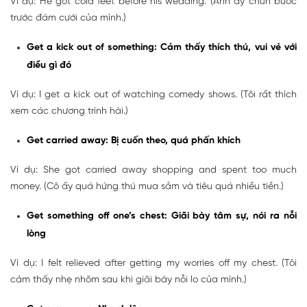
Ví dụ: He got cold feet before his wedding. (Anh ấy chùn bước
trước đám cưới của mình.)
Get a kick out of something: Cảm thấy thích thú, vui vẻ với
điều gì đó
Ví dụ: I get a kick out of watching comedy shows. (Tôi rất thích
xem các chương trình hài.)
Get carried away: Bị cuốn theo, quá phấn khích
Ví dụ: She got carried away shopping and spent too much
money. (Cô ấy quá hứng thú mua sắm và tiêu quá nhiều tiền.)
Get something off one’s chest: Giãi bày tâm sự, nói ra nỗi
lòng
Ví dụ: I felt relieved after getting my worries off my chest. (Tôi
cảm thấy nhẹ nhõm sau khi giãi bày nỗi lo của mình.)