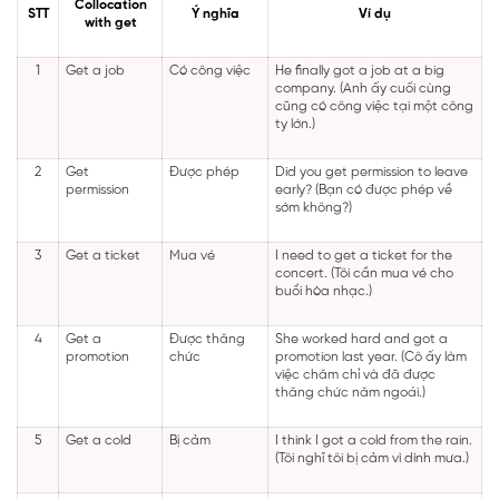
Collocation
STT
Ý nghĩa
Ví dụ
with get
1
Get a job
Có công việc
He finally got a job at a big
company. (Anh ấy cuối cùng
cũng có công việc tại một công
ty lớn.)
2
Get
Được phép
Did you get permission to leave
permission
early? (Bạn có được phép về
sớm không?)
3
Get a ticket
Mua vé
I need to get a ticket for the
concert. (Tôi cần mua vé cho
buổi hòa nhạc.)
4
Get a
Được thăng
She worked hard and got a
promotion
chức
promotion last year. (Cô ấy làm
việc chăm chỉ và đã được
thăng chức năm ngoái.)
5
Get a cold
Bị cảm
I think I got a cold from the rain.
(Tôi nghĩ tôi bị cảm vì dính mưa.)