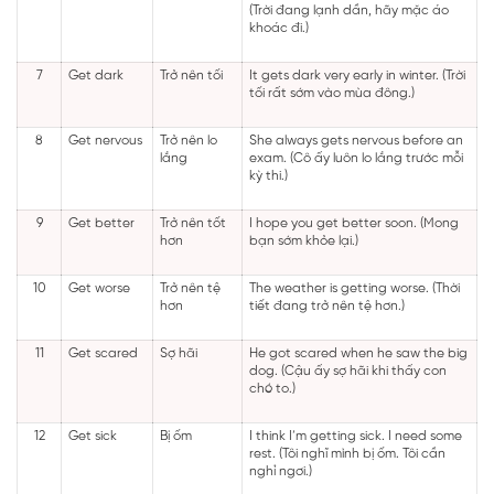
(Trời đang lạnh dần, hãy mặc áo
khoác đi.)
7
Get dark
Trở nên tối
It gets dark very early in winter. (Trời
tối rất sớm vào mùa đông.)
8
Get nervous
Trở nên lo
She always gets nervous before an
lắng
exam. (Cô ấy luôn lo lắng trước mỗi
kỳ thi.)
9
Get better
Trở nên tốt
I hope you get better soon. (Mong
hơn
bạn sớm khỏe lại.)
10
Get worse
Trở nên tệ
The weather is getting worse. (Thời
hơn
tiết đang trở nên tệ hơn.)
11
Get scared
Sợ hãi
He got scared when he saw the big
dog. (Cậu ấy sợ hãi khi thấy con
chó to.)
12
Get sick
Bị ốm
I think I’m getting sick. I need some
rest. (Tôi nghĩ mình bị ốm. Tôi cần
nghỉ ngơi.)