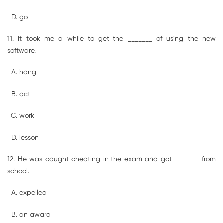
go
11. It took me a while to get the _______ of using the new
software.
hang
act
work
lesson
12. He was caught cheating in the exam and got _______ from
school.
expelled
an award