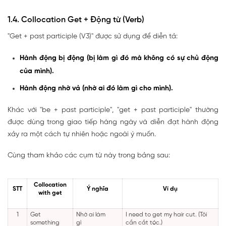
1.4. Collocation Get + Động từ (Verb)
"Get + past participle (V3)" được sử dụng để diễn tả:
Hành động bị động (bị làm gì đó mà không có sự chủ động
của mình).
Hành động nhờ vả (nhờ ai đó làm gì cho mình).
Khác với "be + past participle", "get + past participle" thường
được dùng trong giao tiếp hàng ngày và diễn đạt hành động
xảy ra một cách tự nhiên hoặc ngoài ý muốn.
Cùng tham khảo các cụm từ này trong bảng sau:
Collocation
STT
Ý nghĩa
Ví dụ
with get
1
Get
Nhờ ai làm
I need to get my hair cut. (Tôi
something
gì
cần cắt tóc.)