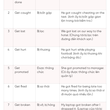
done
2
Get caught
Bị bắt gặp
He got caught cheating on the
test. (Anh ấy bị bắt gặp gian
lận trong bài kiểm tra.)
3
Get lost
Bị lạc
We got lost on our way to the
hotel. (Chúng tôi bị lạc trên
đường đến khách sạn.)
4
Get hurt
Bị thương
He got hurt while playing
football. (Anh ấy bị thương khi
chơi bóng đá.)
5
Get
Được thăng
She got promoted to manager.
promoted
chức
(Cô ấy được thăng chức lên
quản lý.)
6
Get fired
Bị sa thải
He got fired for being late too
many times. (Anh ấy bị sa thải vì
đi muộn quá nhiều lần.)
7
Get broken
Bị vỡ, bị hỏng
My laptop got broken after I
dropped it. (Laptop của tôi bị