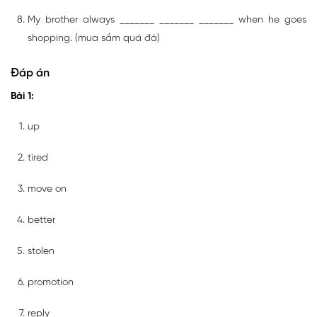
My brother always _______ _______ _______ when he goes
shopping. (mua sắm quá đà)
Đáp án
Bài 1:
up
tired
move on
better
stolen
promotion
reply