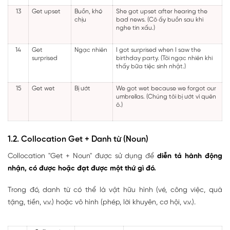
13
Get upset
Buồn, khó
She got upset after hearing the
chịu
bad news. (Cô ấy buồn sau khi
nghe tin xấu.)
14
Get
Ngạc nhiên
I got surprised when I saw the
surprised
birthday party. (Tôi ngạc nhiên khi
thấy bữa tiệc sinh nhật.)
15
Get wet
Bị ướt
We got wet because we forgot our
umbrellas. (Chúng tôi bị ướt vì quên
ô.)
1.2. Collocation Get + Danh từ (Noun)
Collocation "Get + Noun" được sử dụng để
diễn tả hành động
nhận, có được hoặc đạt được một thứ gì đó.
Trong đó, danh từ có thể là vật hữu hình (vé, công việc, quà
tặng, tiền, v.v.) hoặc vô hình (phép, lời khuyên, cơ hội, v.v.).