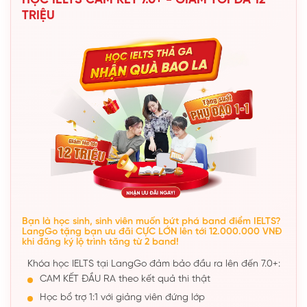
HỌC IELTS CAM KẾT 7.0+ - GIẢM TỐI ĐA 12
TRIỆU
Bạn là học sinh, sinh viên muốn bứt phá band điểm IELTS?
LangGo tặng bạn ưu đãi CỰC LỚN lên tới 12.000.000 VNĐ
khi đăng ký lộ trình tăng từ 2 band!
Khóa học IELTS tại LangGo đảm bảo đầu ra lên đến 7.0+:
CAM KẾT ĐẦU RA theo kết quả thi thật
Học bổ trợ 1:1 với giảng viên đứng lớp