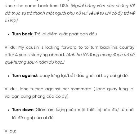
since she came back from USA.
(Người hàng xóm của chúng tôi
đã thực sự trở thành một người phụ nữ vui vẻ kể từ khi cô ấy trở về
từ Mỹ.)
Turn back
: Trở lại điểm xuất phát ban đầu
Ví dụ: My cousin is looking forward to to turn back his country
after 4 years studying abroad.
(Anh họ tôi đang mong được trở về
quê hương sau 4 năm du học.)
Turn against
: quay lưng lại/bắt đầu ghét ai hay cái gì đó
Ví dụ: Jane turned against her roommate. (Jane quay lưng lại
với bạn cùng phòng của cô ấy.)
Turn down
: Giảm âm lượng của một thiết bị nào đó/ từ chối
lời đề nghị của ai đó
Ví dụ: