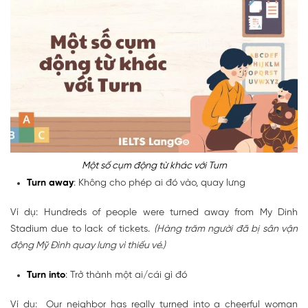
Một số cụm động từ khác với Turn
Turn away
: Không cho phép ai đó vào, quay lưng
Ví dụ: Hundreds of people were turned away from My Dinh
Stadium due to lack of tickets.
(Hàng trăm người đã bị sân vận
động Mỹ Đình quay lưng vì thiếu vé.)
Turn into
: Trở thành một ai/cái gì đó
Ví dụ: Our neighbor has really turned into a cheerful woman