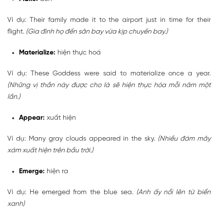
Ví dụ: Their family made it to the airport just in time for their
flight.
(Gia đình họ đến sân bay vừa kịp chuyến bay.)
Materialize:
hiện thực hoá
Ví dụ: These Goddess were said to materialize once a year.
(Những vị thần này được cho là sẽ hiện thực hóa mỗi năm một
lần.)
Appear:
xuất hiện
Ví dụ: Many gray clouds appeared in the sky.
(Nhiều đám mây
xám xuất hiện trên bầu trời.)
Emerge:
hiện ra
Ví dụ: He emerged from the blue sea.
(Anh ấy nổi lên từ biển
xanh)