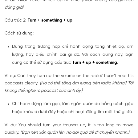
Ví dụ: Brian never turned up on time.
(Brian không bao giờ đến
đúng giờ)
Cấu trúc 2
: Turn + something + up
Cách sử dụng:
Dùng trong trường hợp chỉ hành động tăng nhiệt độ, âm
lượng, hay điều chỉnh cái gì đó. Với cách dùng này, bạn
cũng có thể sử dụng cấu trúc
Turn + up + something
.
Ví dụ: Can they turn up the volume on the radio? I can’t hear his
podcasts clearly.
(Họ có thể tăng âm lượng trên radio không? Tôi
không thể nghe rõ podcast của anh ấy.)
Chỉ hành động làm gọn, làm ngắn quần áo bằng cách gập
hoặc khâu ở dưới đáy hoặc chỉ hoạt động tìm một thứ gì đó.
Ví dụ: You should turn your trousers up, it is too long to move
quickly.
(Bạn nên xắn quần lên, nó dài quá để di chuyển nhanh.)