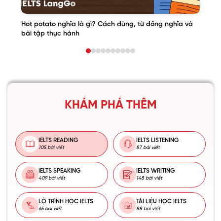
Hot potato nghĩa là gì? Cách dùng, từ đồng nghĩa và
bài tập thực hành
KHÁM PHÁ THÊM
IELTS READING
IELTS LISTENING
105 bài viết
87 bài viết
IELTS SPEAKING
IELTS WRITING
409 bài viết
148 bài viết
LỘ TRÌNH HỌC IELTS
TÀI LIỆU HỌC IELTS
65 bài viết
88 bài viết