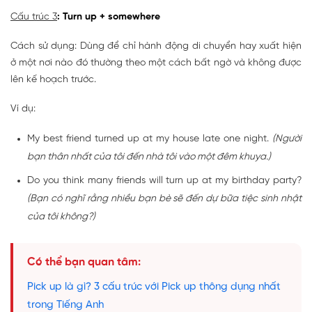
Cấu trúc 3
: Turn up + somewhere
Cách sử dụng: Dùng để chỉ hành động di chuyển hay xuất hiện
ở một nơi nào đó thường theo một cách bất ngờ và không được
lên kế hoạch trước.
Ví dụ:
My best friend turned up at my house late one night.
(Người
bạn thân nhất của tôi đến nhà tôi vào một đêm khuya.)
Do you think many friends will turn up at my birthday party?
(Bạn có nghĩ rằng nhiều bạn bè sẽ đến dự bữa tiệc sinh nhật
của tôi không?)
Có thể bạn quan tâm:
Pick up là gì? 3 cấu trúc với Pick up thông dụng nhất
trong Tiếng Anh