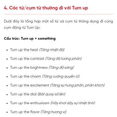
4. Các từ/cụm từ thường đi với Turn up
Dưới đây là tổng hợp một số từ và cụm từ thông dụng đi cùng
cụm động từ Turn Up:
Cấu trúc: Turn up + something
Turn up the heat
(Tăng nhiệt độ)
Turn up the contrast
(Tăng độ tương phản)
Turn up the brightness
(Tăng độ sáng)
Turn up the charm
(Tăng cường quyến rũ)
Turn up the excitement
(Tăng sự hưng phấn, phấn khích)
Turn up the dial
(Bật quay số lên)
Turn up the enthusiasm
(Hãy khơi dậy sự nhiệt tình)
Turn up the flavor
(Tăng hương vị)