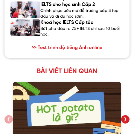
IELTS cho học sinh Cấp 2
Chinh phục ước mơ đỗ trường cấp 3 top
đầu và đi du học sớm.
Khoá học IELTS Cấp tốc
Bứt phá đầu ra 7.5+ IELTS chỉ sau 10 buổi
học.
>> Test trình độ tiếng Anh online
BÀI VIẾT LIÊN QUAN
❮
❯