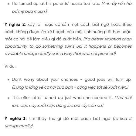
He turned up at his parents' house too late.
(Anh ấy về nhà
bố mẹ quá muộn.)
Ý nghĩa 2:
xảy ra, hoặc có sẵn một cách bất ngờ hoặc theo
cách không được lên kế hoạch nếu một tình huống tốt hơn hoặc
một cơ hội để làm điều gì đó xuất hiện.
(If a better situation or an
opportunity to do something turns up, it happens or becomes
available unexpectedly or in a way that was not planned)
Ví dụ:
Don't worry about your chances - good jobs will turn up.
(Đừng lo lắng về cơ hội của bạn - công việc tốt sẽ xuất hiện.)
This offer letter turned up just when he needed it.
(Thư mời
làm việc này xuất hiện đúng lúc anh ấy cần nó.)
Ý nghĩa 3:
tìm thấy thứ gì đó một cách bất ngờ
(to find it
unexpectedly)