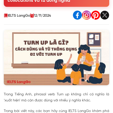
collocations và từ đồng nghĩa
4. Các từ/cụm từ thường đi với Turn up
5. Một số cụm động từ khác với Turn
IELTS LangGo
12/11/2024
Trong Tiếng Anh, phrasal verb Turn up không chỉ có nghĩa là
‘xuất hiện’ mà còn được dùng với nhiều ý nghĩa khác.
Trong bài viết này, các bạn hãy cùng IELTS LangGo khám phá