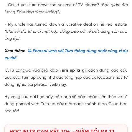
- Could you turn down the volume of TV please?
(Bạn giảm âm
lượng TV xuống được không?)
- My uncle has turned down a lucrative deal on his real estate.
(Chú tôi đã từ chối một hợp đồng béo bở về bất động sản của
ông ấy.)
Xem thêm:
14 Phrasal verb với Turn thông dụng nhất cùng ví dụ
cụ thể
IELTS LangGo vừa giải đáp
Turn up là gì
, cách dùng các cấu
trúc của Turn up cũng như các tổng hợp các collocations hay từ
đồng nghĩa với phrasal verb này.
Hy vọng sau bài học này, các bạn sẽ nắm chắc kiến thức và sử
dụng phrasal verb Turn up này một cách thành thạo. Chúc bạn
học tốt!