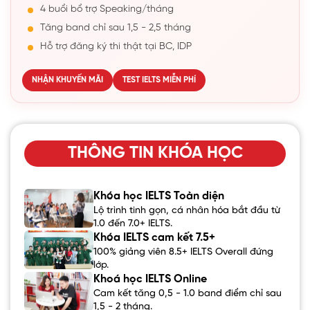
4 buổi bổ trợ Speaking/tháng
Tăng band chỉ sau 1,5 - 2,5 tháng
Hỗ trợ đăng ký thi thật tại BC, IDP
NHẬN KHUYẾN MÃI
TEST IELTS MIỄN PHÍ
THÔNG TIN KHÓA HỌC
Khóa học IELTS Toàn diện
Lộ trình tinh gọn, cá nhân hóa bắt đầu từ
1.0 đến 7.0+ IELTS.
Khóa IELTS cam kết 7.5+
100% giảng viên 8.5+ IELTS Overall đứng
lớp.
Khoá học IELTS Online
Cam kết tăng 0,5 - 1.0 band điểm chỉ sau
1,5 - 2 tháng.