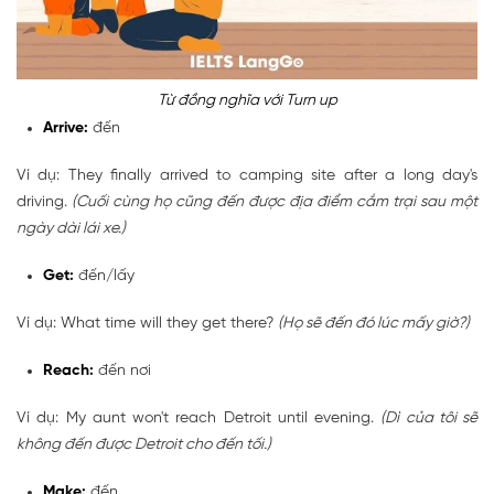
Từ đồng nghĩa với Turn up
Arrive:
đến
Ví dụ: They finally arrived to camping site after a long day's
driving.
(Cuối cùng họ cũng đến được địa điểm cắm trại sau một
ngày dài lái xe.)
Get:
đến/lấy
Ví dụ: What time will they get there?
(Họ sẽ đến đó lúc mấy giờ?)
Reach:
đến nơi
Ví dụ: My aunt won't reach Detroit until evening.
(Dì của tôi sẽ
không đến được Detroit cho đến tối.)
Make:
đến