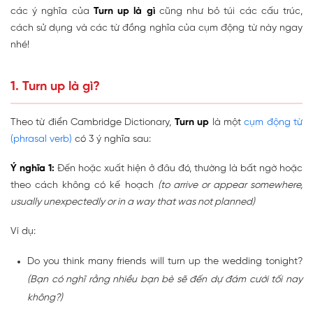
các ý nghĩa của
Turn up là gì
cũng như bỏ túi các cấu trúc,
cách sử dụng và các từ đồng nghĩa của cụm động từ này ngay
nhé!
1. Turn up là gì?
Theo từ điển Cambridge Dictionary,
Turn up
là một
cụm động từ
(phrasal verb)
có 3 ý nghĩa sau:
Ý nghĩa 1:
Đến hoặc xuất hiện ở đâu đó, thường là bất ngờ hoặc
theo cách không có kế hoạch
(to arrive or appear somewhere,
usually unexpectedly or in a way that was not planned)
Ví dụ:
Do you think many friends will turn up the wedding tonight?
(Bạn có nghĩ rằng nhiều bạn bè sẽ đến dự đám cưới tối nay
không?)