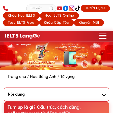
TUYỂN DỤNG
Tìm kiếm
Khóa Học IELTS
Học IELTS Online
Test IELTS Free
Khóa Cấp Tốc
Khuyến Mãi
Trang chủ
/
Học tiếng Anh
/
Từ vựng
Nội dung
1. Turn up là gì?
2. Cấu trúc và cách sử dụng Turn up trong tiếng Anh
Turn up là gì? Cấu trúc, cách dùng,
3. Từ đồng nghĩa với Turn up